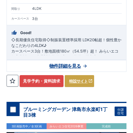
◇
建設住宅性能評価
：評価を受けた図面通りに施工されている
か、建設までに計
4
回チェックが行われます。図面や書類上だ
4LDK
間取り
けでなく、「現場の施工状況」を検査した上で、品質を保証し
ております
アフターサポート
もっと詳しく
3台
カースペース
◇
最大
60
年間の品質保証
、お引渡し後
最大
10
回の無料定期点検
を実施
Good!
◇お引渡しからが本当のお付き合いだと考え、アフターサービ
◇長期優良住宅取得◇制振装置標準採用
LDK20帖超！個性豊か
スを外部の業者に委託せず、東栄住宅グループ「東栄ホームサ
なこだわりの
4LDK♪
ービス株式会社」にて責任をもって対応いたします。
カースペース3台！敷地面積180㎡（54.5坪）超！
​
みらいエコ
■
当社こだわりの空間アイディアをショート動画でご紹介して
住宅支援2026事業対象物件
​​
​◇この物件の魅力◇
います。
ここをクリック
​
​●個性豊かで
収納豊富な広々
4LDK
♪リビング
20帖超
●
前面道路
気になる！見たい！話を聞きたい！！
物件詳細を見る
は
6m公道
で第三者の車通りがなくゆったり安全に駐車できま
大宮営業所へまずはお気軽にお電話ください♪
す。
●
自然光が心地よく注ぎ込む
南向き
間取り
​​●
全居室
収納
付
お電話なら素早くご相談等の日程調整が可能です
き♪個性豊かなこだわりの間取り
●
車庫土間3台分
！庭南向き♪
​
【
TEL
：
0120-0038-63
】 （
9:30
～
18:30
火曜、水曜休み）
見学予約・資料請求
特設サイト
●
​
こだわりの家づくり
折り上げ天井
や
ポップアップ天井
​ ​
​↓ クリックすると詳細ページが表示さ
採用で広々とした空間を演
出
れます
●
浴室暖房換気乾燥機
【
長期優良住宅
】
、
・​
食洗器
長期優良住宅とは、｢良い家を作っ
付きシステムキッチン採用！
●大山小学校・大玉中学校に通学可能
て、きちんと手入れをして、長く大切に使う｣ことを目的とした
認定制度で、
​
【​
住宅性能評価ダブル取得
国が定めた7つの基準を満たした住宅が長期優良住
】
​
・設計住宅性能評価：建物設計
宅として認定されます。
段階で、国が認めた第三者機関が評価しています。
​・
長期優良住宅の認定を受けること
​
・建設住宅
ブルーミングガーデン 津島市永楽町1丁
分譲
で、
性能評価：評価を受けた図面通りに施工されているか、建設ま
住宅ローンの金利優遇
、
税金面の優遇
が得られるなどの、
住宅
目3棟
金銭的なメリットが大きいのも魅力です。
でに、計4回のチェックが行われます。 図面や書類上だけでな
【​
地震に強い家づくり（地盤編）
】
【​
地震に強い家づくり（建
​
​【
全棟自社一貫体
制
く、現場の施工状況を検査した上で、品質を保証しています。
物編）
】
​
​・誰が、何をしたか。が明確だからこそ、お客様の安心に
】
​【
地震に強い家づくり（制震セーフティーダンパ
3区画販売中／全3区画
みらいエコ住宅2026事業
完成前
繋がります。
ー）
】
​
・東栄住宅の建物は、国が定めた
​
・設計、施工、営業が互いに協力しあい、最良の
耐震等級で最高の3
を