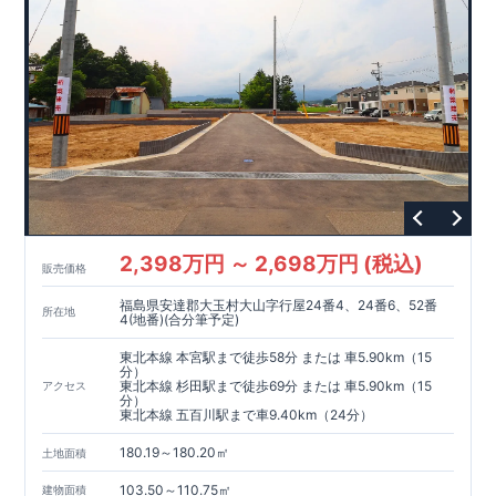
ベルク上尾春日店（徒歩
分）
6
浅間台第二公園（徒歩
分）
5
​ ​ ​
東栄住宅ブルーミングガーデンのこだわりの家づくり
全棟自社一貫体制
もっと詳しく
◇誰が、何をしたか。が明確だからこそ、お客様の安心に繋が
ります。
◇設計、施工、営業が互いに協力しあい、最良のプランを提供
いたします。
◇不要な中間マージンを抑えることで、コストダウンに努めて
います。
耐震等級
3
取得
もっと詳しく
2,398万円 ～ 2,698万円 (税込)
◇国が定めた耐震等級で最高の
3
を取得建築基準法で定められ
販売価格
た、｢数百年に一度発生する地震に対して、倒壊、崩壊しな
福島県安達郡大玉村大山字行屋24番4、24番6、52番
い。｣という基準から、さらに
1.5
倍の耐震力を達成していま
所在地
4(地番)(合分筆予定)
す。
安心の長期優良住宅！
もっと詳しく
◇東栄住宅は、全
7
つの技術基準のうち、
4
つの最高等級を取得
東北本線 本宮駅まで徒歩58分 または 車5.90km（15
分）
◇
長期優良住宅
とは、｢良い家を作って、きちんと手入れをし
東北本線 杉田駅まで徒歩69分 または 車5.90km（15
アクセス
て、長く大切に使う｣ことを目的とした認定制度。住宅ローン減
分）
東北本線 五百川駅まで車9.40km（24分）
税、固定資産税などの税制優遇を受けられるだけでなく、中古
市場でも、長期優良住宅が有利に働きます。
住宅性能評価ダブル取得！
もっと詳しく
180.19～180.20㎡
土地面積
◇
設計住宅性能評価
：建物設計段階で、国が認めた第三機関が
評価しております。
103.50～110.75㎡
建物面積