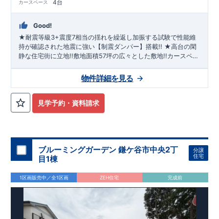
4台
カースペース
◇
設計住宅性能評価
：建物設計段階で、国が認めた第三機関が
評価しております。
◇
建設住宅性能評価
：評価を受けた図面通りに施工されている
Good!
か、建設までに計
4
回チェックが行われます。図面や書類上だ
★耐震等級3+震度7相当の揺れを繰返し加振する試験で性能維
けでなく、「現場の施工状況」を検査した上で、品質を保証し
持が確認された地震に強い【制震ダンパー】搭載!! ★高台の閑
ております
アフターサポート
もっと詳しく
静な住宅街に立地!!敷地面積57坪の広々とした敷地!!カースペー
◇
最大
60
年間の品質保証
、お引渡し後
最大
10
回の無料定期点検
ス並列4台!! ★19帖のLDKとダイニング上部吹抜により開放的な
を実施
空間を演出!!スタイリッシュなペニンシュラキッチンは一見の
物件詳細を見る
◇お引渡しからが本当のお付き合いだと考え、アフターサービ
価値有り!! ★乾太くん（ガス乾燥機）・タンクレストイレ・フ
スを外部の業者に委託せず、東栄住宅グループ「東栄ホームサ
ロントオープン型食洗機標準採用!!
ービス株式会社」にて責任をもって対応いたします。
見学予約・資料請求
住まいの工夫をショート動画でご紹介中
■
ここをクリック
気になる！見たい！話を聞きたい！！
ぜひ一度ご相談ください！ 「少し見てみたい」「話だけ聞いて
みたい」といった段階でも大歓迎です。 お子さま連れでのご見
ブルーミングガーデン 鎌ケ谷市中央2丁
分譲
学はもちろん、資金計画や住宅ローンについてのご相談も丁寧
住宅
目1棟
大宮営業所までお気軽にどうぞ。
に対応いたします。 ​
【
TEL
：
0120-0038-63
】
受付時間：
9:30
～
18:30
1区画販売中／全1区画
ZEH住宅
完成前
※火曜・水曜定休