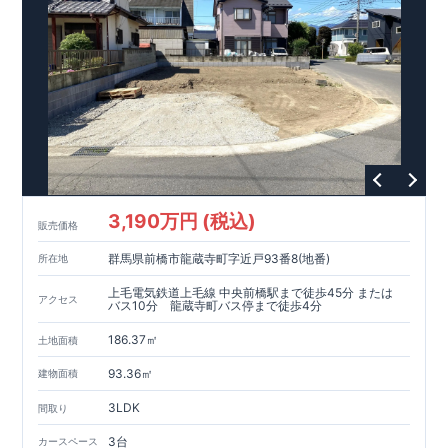
受けられます。
・中古市場でも、長期優良住宅が有利に働きま
■住宅性能評価ダブル取得!
(
←詳しくはクリック!)
す。
・『設
計』住宅性能評価‥‥建物設計段階で、国が認めた第三者機関
が評価しております。
・『建設』住宅性能評価‥‥評価を受け
た図面通りに施工されているか、建設までに計4回チェックが行
われます。
・図面や書類上だけでなく、「現場の施工状況」を
検査した上で、品質を保証しております。
!
現地案内予約受付
中!
・現地ご見学予約受付中◎ 平日やお仕事終わりのご案内も
可能です! ・ホームページに載っていない詳しい内容や、資金計
画のご相談、ご質問等がございましたらお気軽にご連絡下さ
052-629-5635
い。 TEL
東栄住宅 名古屋営業所
3,190万円 (税込)
販売価格
群馬県前橋市龍蔵寺町字近戸93番8(地番)
所在地
上毛電気鉄道上毛線 中央前橋駅まで徒歩45分 または
アクセス
バス10分 龍蔵寺町バス停まで徒歩4分
186.37㎡
土地面積
93.36㎡
建物面積
3LDK
間取り
3台
カースペース