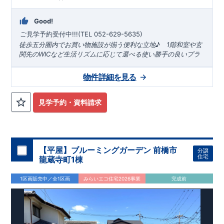
評価しております。
◇
建設住宅性能評価
：評価を受けた図面通りに施工されている
か、建設までに計
4
回チェックが行われます。図面や書類上だ
Good!
けでなく、「現場の施工状況」を検査した上で、品質を保証し
ご見学予約受付中!!!(TEL 052-629-5635)
ております
アフターサポート
もっと詳しく
徒歩五分圏内でお買い物施設が揃う便利な立地♪ 1階和室や玄
◇
最大
60
年間の品質保証
、お引渡し後
最大
10
回の無料定期点検
関先のWICなど生活リズムに応じて選べる使い勝手の良いプラ
を実施
ン！！
〇名鉄津島線、名鉄尾西線「津島」駅まで徒歩10分 ​
*
物
◇お引渡しからが本当のお付き合いだと考え、アフターサービ
件のおすすめポイント*
​雨の日でも安心な
インナーバルコニー
​
１
は二部屋から行き来でき
号棟 4LDK
＋WIC＋カースペース３
物件詳細を見る
スを外部の業者に委託せず、東栄住宅グループ「東栄ホームサ
る
​ お子様の遊び場やお昼寝、来客時の客間や将来的な寝室と
２WAY仕様
​ ​2階廊下には各部屋が使いやすい位置に
WIC
を設
台
ービス株式会社」にて責任をもって対応いたします。
しても使える便利な
置。 ​
和室
​ ​キッチン横には便利な
可動棚
​ 洗面室
■
当社こだわりの空間アイディアをショート動画でご紹介して
にはおしゃれな​
​​２
オープンサニタリー
​ キッチ
見学予約・資料請求
号棟 3LDK
＋２WIC＋パントリー＋カースペース3台
います。
ここをクリック
​
ン横に設けた
パントリー
は高さを自由に変えられる
可動棚付
。 ​
気になる！見たい！話を聞きたい！！
​1階廊下には出勤時やご帰宅後にスムーズに使える
WIC
を設置 ​ ​
大宮営業所へまずはお気軽にお電話ください♪
雨の日でも安心な
インナーバルコニー
は廊下・二部屋から行き
お電話なら素早くご相談等の日程調整が可能です
来できる
３WAY仕様
【
TEL
：
0120-0038-63
】 （
9:30
～
18:30
火曜、水曜休み）
​
*
周辺環境*
津島市立北小学校 (徒歩約4分) 津島市立藤浪中学
【平屋】ブルーミングガーデン 前橋市
分譲
住宅
校 (徒歩約13分) 三和福祉会三和第二保育園 (徒歩約10分) 瑞
龍蔵寺町1棟
泉寺学園つしま幼稚園 (徒歩約13分) ​ セブンイレブン津島昭和
町店 (徒歩約2分) ヨシヅヤ津島北テラス (徒歩約4分) ドラッ
1区画販売中／全1区画
みらいエコ住宅2026事業
完成前
グスギヤマ津島北テラス (徒歩約4分) ​ つしまセントラルクリ
ニック (徒歩約10分) 北町どんぐり広場 (徒歩約1分) ​
東栄住
宅の家づくりへのこだわり
■『長期優良住宅』取得!
(
←詳しく
はクリック!)
・住宅ローン減税、固定資産税などの税制優遇を