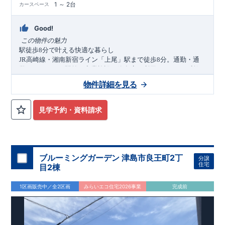
1 ～ 2台
カースペース
Good!
​
この物件の魅力
駅徒歩
分で叶える快適な暮らし
8
高崎線・湘南新宿ライン「上尾」駅まで徒歩
分。通勤・通
JR
8
学はもちろん、駅前の商業施設や飲食店も利用しやすく、利便
性の高い暮らしを実現します。
物件詳細を見る
子育て世帯に嬉しい住環境
小学校徒歩
分、幼稚園徒歩
分、保育園徒歩
分と子育て環境
3
3
8
が充実。毎日の通学や送り迎えの負担を軽減し、安心して子育
見学予約・資料請求
てができるロケーションです。
デザインと快適性にこだわった上質な住まい
オープンサニタリー「
」や折上天井、ポップアップ天
irodori
井、アクセントクロスを採用し、開放感と上質感を演出。さら
に
帖超の広々
（
号棟）や食器洗浄乾燥機、室内物干し
20
LDK
1
ブルーミングガーデン 津島市良王町2丁
分譲
など機能性も充実し、家族みんなが心地よく暮らせる住まいで
アクセス
住宅
目2棟
す。
高崎線・湘南新宿ライン「上尾」駅
徒歩
分／自転車
分（約
JR
8
4
）
650m
1区画販売中／全2区画
みらいエコ住宅2026事業
完成前
ロケーション
・上尾小学校（徒歩
分）
3
・上尾幼稚園（徒歩
分）
3
・イトーヨーカドー上尾駅前店（徒歩
分）
12