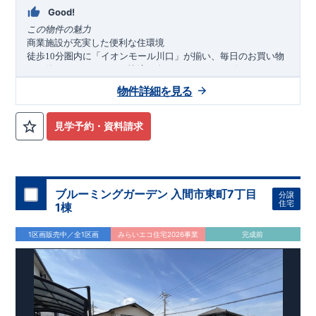
Good!
この物件の魅力
商業施設が充実した便利な住環境
徒歩
分圏内に「イオンモール川口」が揃い、毎日のお買い物
10
から休日のレジャーまで快適に楽しめます。コンビニやドラッ
グストアも徒歩圏内にあり、利便性に優れたロケーションで
物件詳細を見る
す。
角地
カースペース
台の開放的な住まい
×
2
南西側約
公道、北東側約
公道に面した角地立地。陽当
4.0m
5.2m
たりと風通しに恵まれ、
台分のカースペースを確保したゆとり
2
見学予約・資料請求
ある住まいです
収納豊富で暮らしやすい間取り
ヶ所のウォークインクローゼットをはじめ、収納スペースを豊
4
富に確保。ワイドバルコニーや室内物干しも備え、日々の家事
をサポートします。さらに将来的に
へ変更可能なフレキシ
4LDK
ブルーミングガーデン 入間市東町7丁目
分譲
ブルプランを採用しています。
アクセス
住宅
1棟
・埼玉高速鉄道
「新井宿」
駅
バス
分 バス停「地蔵橋」徒歩
9
4
分
1区画販売中／全1区画
みらいエコ住宅2026事業
完成前
・
「川口」
駅
バス
９分／バス停「上根橋」徒歩
分
JR
1
3
ロケーション
・根岸小学校（徒歩
分）
6
・しいのみ保育園（徒歩
分）
8
・イオンモール川口（徒歩
分）
10
・ドラッグセイムス前川
丁目店（徒歩
分）
2
7