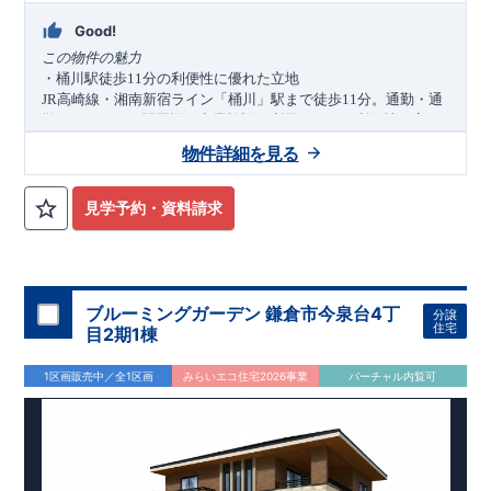
Good!
この物件の魅力
・桶川駅徒歩
分の利便性に優れた立地
11
高崎線・湘南新宿ライン「桶川」駅まで徒歩
分。通勤・通
JR
11
学はもちろん、駅周辺の商業施設も利用しやすい利便性の高い
住環境です。
物件詳細を見る
・敷地
坪超
並列
台駐車可能のゆとり
51
×
4
敷地面積
㎡（約
坪）の広々とした敷地を確保。並列
台
169.00
51
4
見学予約・資料請求
駐車可能なカースペースを備えており、複数台所有のご家庭や
来客時にも便利です。南西道路に面し、陽当たりにも恵まれて
います。
・家族の成長に寄り添う可変型プラン
から
へ変更可能なフレキシブルルームを採用。折上
4LDK
5LDK
ブルーミングガーデン 鎌倉市今泉台4丁
分譲
天井やポップアップ天井、ワイドバルコニー、室内物干しな
住宅
目2期1棟
ど、快適な暮らしを支える設備も充実しています。
1区画販売中／全1区画
みらいエコ住宅2026事業
バーチャル内覧可
アクセス
高崎線・湘南新宿ライン
JR
「桶川」
駅
徒歩
分／自転車
分（約
）
11
4
0.9km
ロケーション