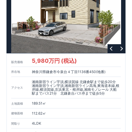
・桶川中学校（徒歩
分）
4
・桶川ときわこども園（徒歩
分）
5
・セブンイレブン桶川泉
丁目店（徒歩
分）
1
3
・ウエルシア桶川泉店（徒歩
分）
4
・駅西口公園（徒歩
分）
8
東栄住宅ブルーミングガーデンのこだわりの家づくり
全棟自社一貫体制
もっと詳しく
◇誰が、何をしたか。が明確だからこそ、お客様の安心に繋が
ります。
◇設計、施工、営業が互いに協力しあい、最良のプランを提供
5,980万円 (税込)
いたします。
販売価格
◇不要な中間マージンを抑えることで、コストダウンに努めて
神奈川県鎌倉市今泉台４丁目1136番450(地番)
所在地
います。
耐震等級
3
取得
もっと詳しく
湘南新宿ライン宇須,横須賀線 北鎌倉駅まで徒歩20分
◇国が定めた耐震等級で最高の
3
を取得建築基準法で定められ
湘南新宿ライン宇須,湘南新宿ライン高海,東海道本線,根
アクセス
岸線,横須賀線,京浜東北・根岸線,湘南モノレール 大船
た、｢数百年に一度発生する地震に対して、倒壊、崩壊しな
駅までバス21分 北鎌倉台バス停まで徒歩5分
い。｣という基準から、さらに
1.5
倍の耐震力を達成していま
す。
安心の長期優良住宅！
もっと詳しく
189.51㎡
土地面積
◇東栄住宅は、全
7
つの技術基準のうち、
4
つの最高等級を取得
◇
長期優良住宅
とは、｢良い家を作って、きちんと手入れをし
112.62㎡
建物面積
て、長く大切に使う｣ことを目的とした認定制度。住宅ローン減
4LDK
税、固定資産税などの税制優遇を受けられるだけでなく、中古
間取り
市場でも、長期優良住宅が有利に働きます。
住宅性能評価ダブル取得！
もっと詳しく