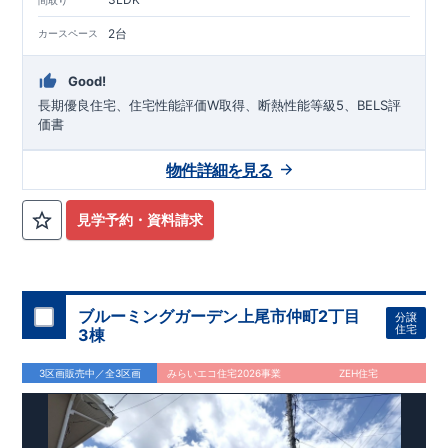
市場でも、長期優良住宅が有利に働きます。
住宅性能評価ダブル取得！
もっと詳しく
◇
設計住宅性能評価
：建物設計段階で、国が認めた第三機関が
2台
カースペース
評価しております。
◇
建設住宅性能評価
：評価を受けた図面通りに施工されている
か、建設までに計
4
回チェックが行われます。図面や書類上だ
Good!
けでなく、「現場の施工状況」を検査した上で、品質を保証し
長期優良住宅、住宅性能評価W取得、断熱性能等級5、BELS評
ております
アフターサポート
もっと詳しく
価書
◇
最大
60
年間の品質保証
、お引渡し後
最大
10
回の無料定期点検
を実施
物件詳細を見る
◇お引渡しからが本当のお付き合いだと考え、アフターサービ
スを外部の業者に委託せず、東栄住宅グループ「東栄ホームサ
ービス株式会社」にて責任をもって対応いたします。
見学予約・資料請求
住まいの工夫をショート動画でご紹介中
■
ここをクリック
気になる！見たい！話を聞きたい！！
ぜひ一度ご相談ください！ 「少し見てみたい」「話だけ聞いて
みたい」といった段階でも大歓迎です。 お子さま連れでのご見
ブルーミングガーデン上尾市仲町2丁目
分譲
学はもちろん、資金計画や住宅ローンについてのご相談も丁寧
住宅
3棟
大宮営業所までお気軽にどうぞ。
に対応いたします。 ​
【
TEL
：
0120-0038-63
】
3区画販売中／全3区画
みらいエコ住宅2026事業
ZEH住宅
受付時間：
9:30
～
18:30
※火曜・水曜定休