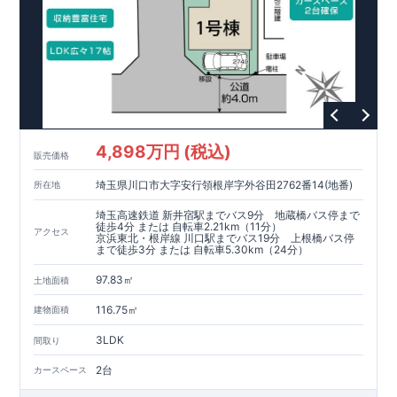
4,898万円 (税込)
販売価格
埼玉県川口市大字安行領根岸字外谷田2762番14(地番)
所在地
埼玉高速鉄道 新井宿駅までバス9分 地蔵橋バス停まで
徒歩4分 または 自転車2.21km（11分）
アクセス
京浜東北・根岸線 川口駅までバス19分 上根橋バス停
まで徒歩3分 または 自転車5.30km（24分）
97.83㎡
土地面積
116.75㎡
建物面積
3LDK
間取り
2台
カースペース