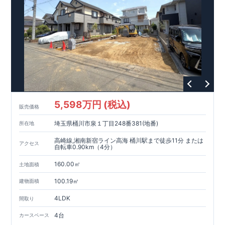
5,598万円 (税込)
販売価格
埼玉県桶川市泉１丁目248番381(地番)
所在地
高崎線,湘南新宿ライン高海 桶川駅まで徒歩11分 または
アクセス
自転車0.90km（4分）
160.00㎡
土地面積
100.19㎡
建物面積
4LDK
間取り
4台
カースペース