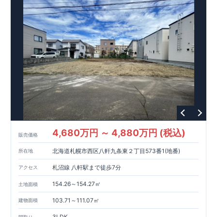
・南小学校（徒歩
分）
6
・南保育園（徒歩７分）
・生鮮市場
蓮田山ノ内店（徒歩
分）
TOP
6
・スギドラッグ蓮田山ノ内店（徒歩
分）
5
・南田児童公園（徒歩
分）
1
・みなみのメディカルクリニック（徒歩
分）
​ ​
東栄住宅ブルー
4
ミングガーデンのこだわりの家づくり
全棟自社一貫体制
もっと詳しく
◇誰が、何をしたか。が明確だからこそ、お客様の安心に繋が
ります。
◇設計、施工、営業が互いに協力しあい、最良のプランを提供
いたします。
◇不要な中間マージンを抑えることで、コストダウンに努めて
います。
4,680万円 ～ 4,880万円 (税込)
耐震等級
3
取得
もっと詳しく
販売価格
◇国が定めた耐震等級で最高の
3
を取得建築基準法で定められ
北海道札幌市西区八軒九条東２丁目573番1(地番)
所在地
た、｢数百年に一度発生する地震に対して、倒壊、崩壊しな
い。｣という基準から、さらに
1.5
倍の耐震力を達成していま
札沼線 八軒駅まで徒歩7分
アクセス
す。
安心の長期優良住宅！
もっと詳しく
◇東栄住宅は、全
7
つの技術基準のうち、
4
つの最高等級を取得
154.26～154.27㎡
土地面積
◇
長期優良住宅
とは、｢良い家を作って、きちんと手入れをし
て、長く大切に使う｣ことを目的とした認定制度。住宅ローン減
103.71～111.07㎡
建物面積
税、固定資産税などの税制優遇を受けられるだけでなく、中古
3LDK
間取り