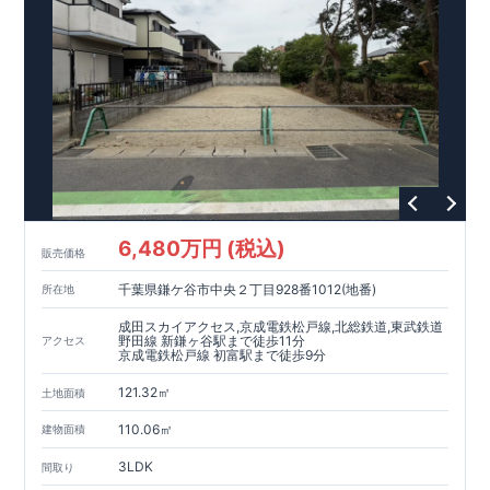
6,480万円 (税込)
販売価格
千葉県鎌ケ谷市中央２丁目928番1012(地番)
所在地
成田スカイアクセス,京成電鉄松戸線,北総鉄道,東武鉄道
野田線 新鎌ヶ谷駅まで徒歩11分
アクセス
京成電鉄松戸線 初富駅まで徒歩9分
121.32㎡
土地面積
110.06㎡
建物面積
3LDK
間取り