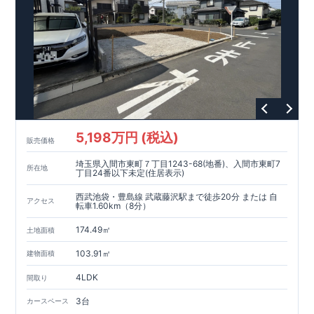
・上青木公園（徒歩
分）
9
・ファミリーマート川口神根店（徒歩
分）
​ ​ ​
東栄住宅ブルーミ
4
ングガーデンのこだわりの家づくり
全棟自社一貫体制
もっと詳しく
◇誰が、何をしたか。が明確だからこそ、お客様の安心に繋が
ります。
◇設計、施工、営業が互いに協力しあい、最良のプランを提供
いたします。
◇不要な中間マージンを抑えることで、コストダウンに努めて
います。
5,198万円 (税込)
耐震等級
3
取得
もっと詳しく
販売価格
◇国が定めた耐震等級で最高の
3
を取得建築基準法で定められ
埼玉県入間市東町７丁目1243-68(地番)、入間市東町7
た、｢数百年に一度発生する地震に対して、倒壊、崩壊しな
所在地
丁目24番以下未定(住居表示)
い。｣という基準から、さらに
1.5
倍の耐震力を達成していま
す。
安心の長期優良住宅！
もっと詳しく
西武池袋・豊島線 武蔵藤沢駅まで徒歩20分 または 自
アクセス
転車1.60km（8分）
◇東栄住宅は、全
7
つの技術基準のうち、
4
つの最高等級を取得
◇
長期優良住宅
とは、｢良い家を作って、きちんと手入れをし
174.49㎡
土地面積
て、長く大切に使う｣ことを目的とした認定制度。住宅ローン減
税、固定資産税などの税制優遇を受けられるだけでなく、中古
103.91㎡
建物面積
市場でも、長期優良住宅が有利に働きます。
住宅性能評価ダブル取得！
もっと詳しく
◇
設計住宅性能評価
：建物設計段階で、国が認めた第三機関が
4LDK
間取り
評価しております。
◇
建設住宅性能評価
：評価を受けた図面通りに施工されている
3台
カースペース
か、建設までに計
4
回チェックが行われます。図面や書類上だ