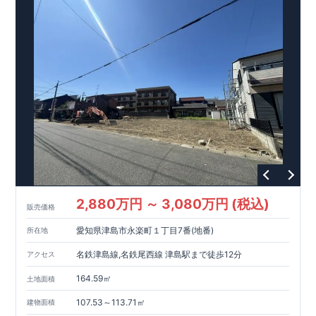
プランを提供いたします。
取得。建築基準法で定められた、｢数百年に一度発生する地震に
​
ブルーミングガーデンが選ばれる理由
​
・不要な中間マージンを抑えること
​
​↓ クリックすると詳
で、コストダウンに努めています。
対して、倒壊、崩壊しない。｣という基準から、さらに
細ページが表示されます
【
​住みたい家を実現化
】
​・
折り上げ
1.5倍の
耐震力
天井
、
を達成しています。
土間収納
など、暮らしを豊かにするさまざまな空間アイ
​
デア。作り手である私たち自身が一人の生活者としての視点を
【
​外観デザインへのこだわり
】
・デザインテイストごとにサブ
大切に、
「こんな家に住みたい」というイメージを次々と具現
ブランドを開設し、
意匠性の高い住宅を、よりわかりやすく、
化しています。
​ 【
安心・充実のア
手の届きやすい形でご提案していきます。
フターサポート
GOOD DESIGN AWARD2024
】 ​
・東栄住宅では、お引渡し後
東栄住宅​
最大10回の無料
は、この度
2024年度
定期点検
と、
6
0年間の品質保証
を実施。お引渡しからが本当の
グッドデザイン賞
を3プロジェクト同時受賞いたしました。
お付き合いだと考え、アフターサービスを外部の業者に委託せ
↓ クリックすると詳細ページが表示されます
ず、東栄住宅グループ「東栄ホームサービス株式会社」にて責
木造住宅用制震ダンパー / 東栄セーフティダンパー
任をもって対応いたします。
地盤改良工法 / R-Evolve パイル
​
宅地開発手法 / 簡単に地図から消せる道
スマートフォンで見やすい特設サイトはこちら
https://www.e-blooming.com/bukken/51275031/
2,880万円 ～ 3,080万円 (税込)
販売価格
愛知県津島市永楽町１丁目7番(地番)
所在地
名鉄津島線,名鉄尾西線 津島駅まで徒歩12分
アクセス
164.59㎡
土地面積
107.53～113.71㎡
建物面積