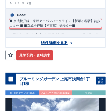
2台
カースペース
Good!
■ 京成松戸線・東武アーバンパークライン【新鎌ヶ谷駅】
徒歩
１１分 ■
​■京成松戸線【初富駅】徒歩９分■
・駅徒歩９分の好立地＆前面道路幅員約6.3ｍの
西
道路◎
​​​・洗
濯乾燥機（
乾太くん
）付きなので、日頃のお洗濯が
ラクになり
物件詳細を見る
ます♪
・デザイン性、機能性がワンランク上の
ペニンシュラキ
ッチン
◆
周辺環境
を採用！！
◆
・
１Ｆトイレはタンクレスタイプ
＆
おしゃれ
な手洗い器付き♪
【教育施設】
◎ 五本松小学校 約419m(徒歩約6分) ◎ 鎌ヶ谷中
・おしゃれでスタイリッシュな
洗面化粧台
​
見学予約・資料請求
学校 約783m(徒歩約10分)
【買物施設】
◎マルエイ新鎌ヶ谷店
約376m(徒歩約5分) ◎ イオン鎌ヶ谷店 約404m(徒歩約6分)
住宅性能評価 W取得(設計・建設)
■第三者機関が設計・建物検査(全四回)を実施 ■税制優遇あり
ブルーミングガーデン 上尾市浅間台1丁
分譲
4分野6項目で最高等級を取得!
住宅
目1棟
□ 構造の安定 (耐風等級2・耐震等級3) □ 劣化の軽減 (劣化対
策等級3) □ 維持管理への配慮 (維持管理対策等級3) □ 空気環
1区画販売中／全1区画
みらいエコ住宅2026事業
完成前
境 (ホルムアルデヒド発散等級3)
快適に長く住める住宅
【長期優良住宅】
■国の定める7つの技術基準をクリア ■税制
優遇あり
【東栄セーフティーダンパー標準装備】
■制震ダンパ
ーで振れ幅を大幅に低減、繰り返す地震に強い『耐震+制震』