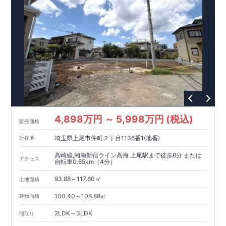
4,898万円 ～ 5,998万円 (税込)
販売価格
埼玉県上尾市仲町２丁目1136番1(地番)
所在地
高崎線,湘南新宿ライン高海 上尾駅まで徒歩8分 または
アクセス
自転車0.65km（4分）
93.88～117.60㎡
土地面積
100.40～108.88㎡
建物面積
2LDK～3LDK
間取り