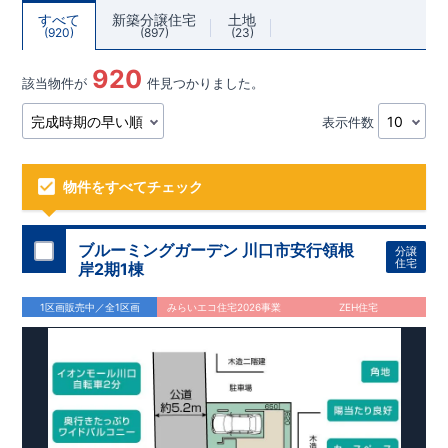
すべて
新築分譲住宅
土地
920
897
23
920
該当物件が
件見つかりました。
表示件数
物件をすべてチェック
ブルーミングガーデン 川口市安行領根
分譲
住宅
岸2期1棟
1区画販売中／全1区画
みらいエコ住宅2026事業
ZEH住宅