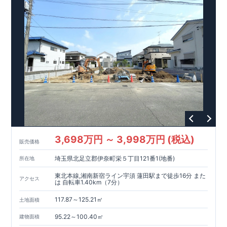
住宅性能評価‥‥評価を受けた図面通りに施工されているか、
建設までに計4回チェックが行われます。
・図面や書類上だけ
でなく、「現場の施工状況」を検査した上で、品質を保証して
おります。
!
現地案内予約受付中!
・現地ご見学予約受付中◎ 平
日やお仕事終わりのご案内も可能です! ・ホームページに載って
いない詳しい内容や、資金計画のご相談、ご質問等がございま
052-629-5635
したらお気軽にご連絡下さい。 TEL
東栄住宅
名古屋営業所
3,698万円 ～ 3,998万円 (税込)
販売価格
埼玉県北足立郡伊奈町栄５丁目121番1(地番)
所在地
東北本線,湘南新宿ライン宇須 蓮田駅まで徒歩16分 また
アクセス
は 自転車1.40km（7分）
117.87～125.21㎡
土地面積
95.22～100.40㎡
建物面積