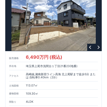
■メンテナンスフリー
現地案内予約受付中
詳細やご見学など、お気軽にお問合せ下さ
い♪ 東栄住宅 千葉営業所 TEL:0120-57-1081
スマートフォンで見やすい特設サイトはこちら
https://www.e-blooming.com/bukken/09075028/
6,490万円 (税込)
販売価格
埼玉県上尾市浅間台１丁目21番23(地番)
所在地
高崎線,湘南新宿ライン高海 北上尾駅まで徒歩5分 また
アクセス
は 自転車0.40km（2分）
113.07㎡
土地面積
109.30㎡
建物面積
4LDK
間取り