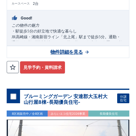
2台
カースペース
Good!
この物件の魅力
・駅徒歩
分の好立地で快適な暮らし
5
高崎線・湘南新宿ライン「北上尾」駅まで徒歩
分。通勤・
JR
5
通学に便利な駅近立地ながら、落ち着いた住宅街に位置し、利
便性と住環境を兼ね備えています。
物件詳細を見る
・買い物施設や教育施設が身近に揃う住環境
スーパー「ベルク上尾春日店」徒歩
分、コンビニ徒歩
分、保
6
3
育園徒歩
分など、生活利便施設が充実。公園や医療施設も徒歩
2
見学予約・資料請求
圏内に揃い、子育て世帯にも安心のロケーションです。
・ワンランク上の設備とデザイン住宅
ペニンシュラキッチンやフロントオープン食洗機、オープンサ
ニタリー「
」、ガス乾燥機「乾太くん」、太陽光パネル
irodori
を標準装備。折上天井やポップアップ天井、間接照明付きグラ
ブルーミングガーデン 安達郡大玉村大
分譲
ビオエッジなど、デザイン性と快適性を追求した住まいです。
アクセス
住宅
山行屋8棟-長期優良住宅-
高崎線・湘南新宿ライン
JR
「北上尾」
駅
徒歩
分（約
）
5
400m
8区画販売中／全8区画
みらいエコ住宅2026事業
長期優良住宅
ロケーション
保育園ア・クレイシュ（徒歩
分）
2
花園幼稚園（徒歩
分）
7
セブンイレブン上尾中妻
丁目店（徒歩
分）
1
3