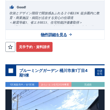
けでなく、「現場の施工状況」を検査した上で、品質を保証し
Good!
ております
アフターサポート
もっと詳しく
​
吹抜とデザイン階段で開放感あふれる２０帖LDK
徒歩圏内に教
◇
最大
60
年間の品質保証
、お引渡し後
最大
10
回の無料定期点検
育・商業施設・病院が点在する安心の住環境
を実施
＜
耐震等級
3
、省エネ
BELS
、住宅性能評価書取得
＞
◇お引渡しからが本当のお付き合いだと考え、アフターサービ
●耐震等級
3
、省エネ
BELS
、住宅性能評価書取得の安心な暮らし
スを外部の業者に委託せず、東栄住宅グループ「東栄ホームサ
​
■建物11月完成予定
！
■販売価格
5
,198
万
ービス株式会社」にて責任をもって対応いたします。
物件詳細を見る
円
住まいの工夫をショート動画でご紹介中
■
ここをクリック
【アクセス】
西武池袋線
■お問い合わせ先■
「武蔵藤沢」駅ま
東栄住宅所沢営業所
で
徒歩20
分 自転車8分(約1600ｍ)
気になる！見たい！話を聞きたい！！
見学予約・資料請求
04-2903-6262
【周辺環境】
ぜひ一度ご相談ください！ 「少し見てみたい」「話だけ聞いて
定休日：火･水 営業時間 9：30～18：30
​
藤沢北小学校 約520
m
(
徒歩7分
)
藤沢中学校 約
みたい」といった段階でも大歓迎です。 お子さま連れでのご見
180
m
(
徒歩3
分
)
スーパーアルプス入間下藤沢店
約660
m(
徒歩
学はもちろん、資金計画や住宅ローンについてのご相談も丁寧
7
分）
イオンスタイル入間店 約760ｍ（徒歩10分）
大宮営業所までお気軽にどうぞ。
に対応いたします。 ​
【この物件のおすすめPOINT】
【
TEL
：
0120-0038-63
】
ブルーミングガーデン 桶川市泉1丁目4
分譲
受付時間：
9:30
～
18:30
​
◆
-
住みやすさ重視の設計・設備
-
駐車スペースは3台分（※車種
住宅
期1棟
※火曜・水曜定休
◆
による）確保◎
太陽光設備搭載！初期費用０円でご利用いた
◆
だけます（詳細はお問合せください）
リビング隣接の畳コー
1区画販売中／全1区画
みらいエコ住宅2026事業
完成前
◆
ナーは来客対応からくつろぎスペースまで用途多彩
作業中も
家族のコミュニケーションが途切れないフルオープンキッチン
を採用