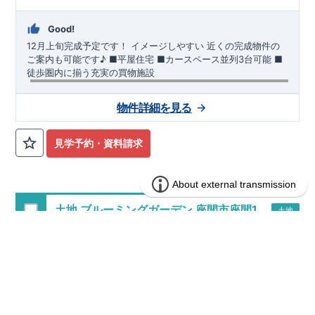
Good!
12月上旬完成予定です！
イメージしやすい 近くの完成物件の
ご案内も可能です♪ ​■平屋住宅 ​■カースペース並列3台可能 ​■
徒歩圏内に揃う充実の買物施設
【交通】
上毛電鉄
『中央前橋』駅……徒歩45分（約35200
物件詳細を見る
ｍ）
【学校】
​細井
小学校……徒歩11分（約870ｍ）
​鎌倉
中学校
……
見学予約・資料請求
徒歩21分（約1650ｍ）
【妥協のない家づくり】
​↓ クリックすると詳細ページが表示
されます
長期優良住宅
​住宅性能評価
地震に強い家づくり
（地盤編
）
​地震に強い家づくり（建物編）
地震に強い家づく
土地 ブルーミングガーデン 座間市座間1
土地
り（制震編）
丁目3区画(うち1区画)
【ブルーミングガーデンが選ばれる理由】
​↓ クリックすると
詳細ページが表示されます
​暮らしを豊かにする空間アイデア
1区画販売中／全3区画
完成前
最終１区画
外観デザインへのこだわり
メンテナンスリフォーム
お問い合わせ​
027-320-1238
​
高崎営業所（定休日：火曜日・水
曜日）
営業時間／9：30～18：30
​
​ ​
GOOD DESIGN AWARD2024
​
東栄住宅​
は、この度2024年度