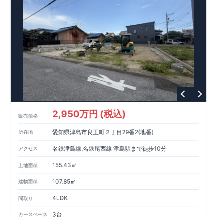
・ベイシア上尾平塚店（徒歩
分）
9
・ドラッグセイムスエージオ・タウン店（徒歩
分）
7
・東町公園（徒歩
分）
12
​ ​ ​​ ​ ​
東栄住宅ブルーミングガーデンのこだわりの家づくり
全棟自社一貫体制
もっと詳しく
◇誰が、何をしたか。が明確だからこそ、お客様の安心に繋が
ります。
◇設計、施工、営業が互いに協力しあい、最良のプランを提供
いたします。
◇不要な中間マージンを抑えることで、コストダウンに努めて
います。
2,950万円 (税込)
耐震等級
3
取得
もっと詳しく
販売価格
◇国が定めた耐震等級で最高の
3
を取得建築基準法で定められ
愛知県津島市良王町２丁目29番2(地番)
所在地
た、｢数百年に一度発生する地震に対して、倒壊、崩壊しな
い。｣という基準から、さらに
1.5
倍の耐震力を達成していま
名鉄津島線,名鉄尾西線 津島駅まで徒歩10分
アクセス
す。
安心の長期優良住宅！
もっと詳しく
◇東栄住宅は、全
7
つの技術基準のうち、
4
つの最高等級を取得
155.43㎡
土地面積
◇
長期優良住宅
とは、｢良い家を作って、きちんと手入れをし
て、長く大切に使う｣ことを目的とした認定制度。住宅ローン減
107.85㎡
建物面積
税、固定資産税などの税制優遇を受けられるだけでなく、中古
4LDK
間取り
市場でも、長期優良住宅が有利に働きます。
住宅性能評価ダブル取得！
もっと詳しく
◇
設計住宅性能評価
：建物設計段階で、国が認めた第三機関が
3台
カースペース