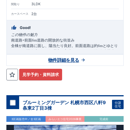
3LDK
間取り
2台
カースペース
Good!
この物件の魅力
南道路
前面
道路の開放的な街並み
×
6m
全棟が南道路に面し、陽当たり良好。前面道路は約
とゆとり
6m
があり、開放感のある住環境を実現しています。並列
台駐車可
2
能なカースペースも確保されており、車中心の生活にも便利で
物件詳細を見る
す。
生活利便施設が身近に揃う快適なロケーション
スーパー「生鮮市場
」やドラッグストア、コンビニが徒歩
TOP
6
分以内に揃い、日々のお買い物に便利な環境です。公園やクリ
見学予約・資料請求
ニックも徒歩圏内にあり、子育て世帯にも嬉しい住環境が整っ
ています。
家族構成の変化に対応するフレキシブルプラン
は
帖超～
帖のゆとりある広さを確保。将来的に
LDK
17
19
4LDK
へ変更可能な可変型プランを採用し、お子さまの成長やライフ
スタイルの変化にも柔軟に対応できます。ウォークインクロー
ブルーミングガーデン 札幌市西区八軒9
分譲
ゼットや備蓄倉庫など収納も充実しています。
アクセス
住宅
条東2丁目3棟
宇都宮線（東北本線）・湘南新宿ライン
JR
「蓮田」
駅
徒歩
分／自転車
分（約
）
16
7
1.4km
3区画販売中／全3区画
みらいエコ住宅2026事業
完成前
ロケーション