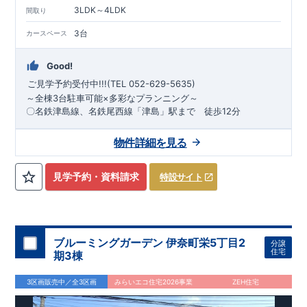
3LDK～4LDK
間取り
3台
カースペース
Good!
ご見学予約受付中!!!(TEL 052-629-5635)
～
​全棟3台駐車可能×多彩なプランニング
～
〇名鉄津島線、名鉄尾西線
「津島」駅まで
徒歩12分
*
物件のおすすめポイント*
１号棟 3（４）LDK＋カースペース
物件詳細を見る
ライフスタイルの変化に合わせて使い分けができる
広々洋
３台
室
​ アウトドア用品やベビーカーなどが収納できる
玄関土間収
納
*
周辺環境*
​
​ゆとりある玄関ポーチ​
南小学校(徒歩約9分)
で、荷物の持ち運びや雨の日の出入
​
天王中学校(徒歩約13分)
三和
見学予約・資料請求
特設サイト
りもスムーズに ​ ​ ​
第１保育園(徒歩約15分)
​
つしま幼稚園(徒歩約5分)
​ ​ お子
２号棟 ４LDK＋WIC＋カースペース3台
様の遊び場や客間として利用できる
ローソン津島永楽町店(徒歩約7分)
フィール津島店(徒歩約14分)
１階
和室
​ 衣類やバッグ、
季節の家電まですっきり収納できる大容量の
コスモス津島本町店(徒歩約5分)
津島セントラルクリニック(徒
ウォークインクロ
ーゼット
歩約5分)
​ キッチン横には食器や調理器具等を収納できる
天王川公園(徒歩約2分)
東栄住宅の家づくりへのこだ
可動
棚付き収納
わり
■『長期優良住宅』取得!
を設置◎ ​ ​3
(
←詳しくはクリック!)
ブルーミングガーデン 伊奈町栄5丁目2
号棟 3LDK＋2WIC＋マルチスキップ＋カ
・
住宅性
分譲
住宅
スマートフォンで見やすい特設サイトはこちら
​ ​ キッズスペース、書斎、趣味、家事など、家族
期3棟
ースペース3台
能表示制度4分野6項目で最高等級を取得。
・住宅ローン減税、
のライフスタイルに合わせて自由に使える
https://www.e-blooming.com/bukken/83076003/
マルチスキップ
​ 衣
固定資産税などの税制優遇を受けられます。
・中古市場でも、
類やバッグ、季節の家電まですっきり収納できる大容量の
■住宅性能評価ダブル取得!
ウォ
長期優良住宅が有利に働きます。
3区画販売中／全3区画
みらいエコ住宅2026事業
ZEH住宅
ークインクローゼット
(
←詳しくはクリック!)
​ 広いだけじゃない“心地いい“が標準装
・『設計』住宅性能評価‥‥建物設計段
備。
21帖リビング
が、日常を贅沢に包み込む
階で、国が認めた第三者機関が評価しております。
・『建設』