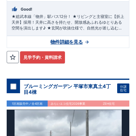
注文住宅のような個性あふれる間取り
、
Good!
​住宅品質を担保しながらも
コストパフォーマンスの高さ
がブル
ーミングガーデンの魅力です。
★総武本線「物井」駅バス12分！ ★リビングと主寝室に【折上
「ここまでやってこの価格」
をぜひ体験してください。
天井】採用！天井に高さを持たせ、開放感あふれるゆとりある
空間を演出します♪ ★玄関が吹抜仕様で、自然光が差し込む明
るい空間に！訪れる人を心地よく迎え入れてくれます♪ ★長期
優良住宅認定物件につき住宅ローン控除が最長13年に♪
物件詳細を見る
見学予約・資料請求
ブルーミングガーデン 平塚市東真土4丁
分譲
住宅
目4棟
1区画販売中／全4区画
みらいエコ住宅2026事業
ZEH住宅