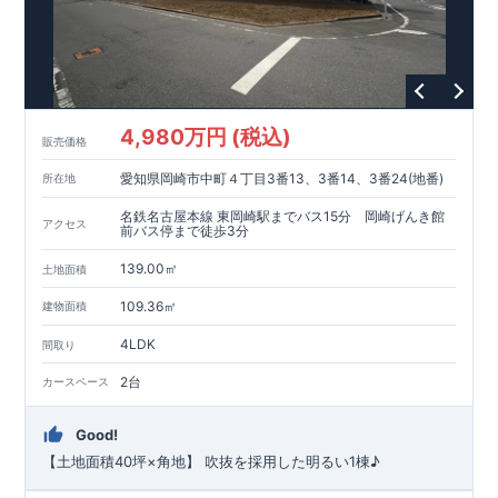
4,980万円 (税込)
販売価格
愛知県岡崎市中町４丁目3番13、3番14、3番24(地番)
所在地
名鉄名古屋本線 東岡崎駅までバス15分 岡崎げんき館
アクセス
前バス停まで徒歩3分
139.00㎡
土地面積
109.36㎡
建物面積
4LDK
間取り
2台
カースペース
Good!
【土地面積40坪×角地】 吹抜を採用した明るい1棟♪