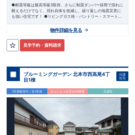
●耐震等級は最高等級3取得、さらに制震ダンパー採用で揺れに
耐えるだけでなく、揺れ自体を低減し、繰り返しの地震災害に
も強い住宅です！ ●リビングガス栓・パントリー・スマートサ
ニタリー・WIC・勾配天井・宅配ＢＯＸ等充実の設備！ ●ワイ
ドバルコニー にはメリットがいっぱい♪ ①洗濯物をまとめ
物件詳細を見る
て干せます ②ガーデニングや読書などの趣味の場として活
用、お子様の遊び場（砂遊び・プール等）わんちゃんの遊び場
などで活用も！ ③ 広々とした解放感で日々の暮らしが豊か
見学予約・資料請求
に♪
ブルーミングガーデン 北本市西高尾4丁
分譲
住宅
目1棟
1区画販売中／全1区画
みらいエコ住宅2026事業
完成前