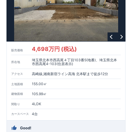
4,698万円 (税込)
販売価格
埼玉県北本市西高尾４丁目103番5(地番)、埼玉県北本
所在地
市西高尾4-103(住居表示)
高崎線,湘南新宿ライン高海 北本駅まで徒歩12分
アクセス
155.00㎡
土地面積
105.99㎡
建物面積
4LDK
間取り
4台
カースペース
Good!