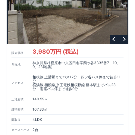
3,980万円 (税込)
販売価格
神奈川県相模原市中央区田名字四ッ谷3335番7、10、
所在地
9、23(地番)
相模線 上溝駅までバス12分 四ツ谷バス停まで徒歩11
分
アクセス
横浜線,相模線,京王電鉄相模原線 橋本駅までバス23
分 雨窪バス停まで徒歩9分
140.59㎡
土地面積
107.83㎡
建物面積
4LDK
間取り
2台
カースペース