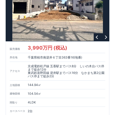
3,990万円 (税込)
販売価格
千葉県柏市南逆井６丁目363番16(地番)
所在地
京成電鉄松戸線 五香駅までバス8分 しいの木台バス停
まで徒歩12分
アクセス
東武鉄道野田線 逆井駅までバス16分 なかまち第2公園
バス停まで徒歩2分
144.94㎡
土地面積
104.54㎡
建物面積
4LDK
間取り
2台
カースペース