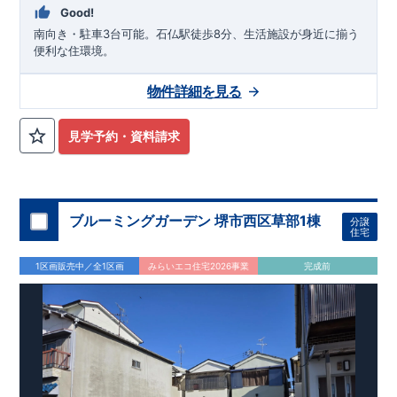
Good!
南向き・駐車3台可能。石仏駅徒歩8分、生活施設が身近に揃う
便利な住環境。
物件詳細を見る
見学予約・資料請求
ブルーミングガーデン 堺市西区草部1棟
分譲
住宅
1区画販売中／全1区画
みらいエコ住宅2026事業
完成前