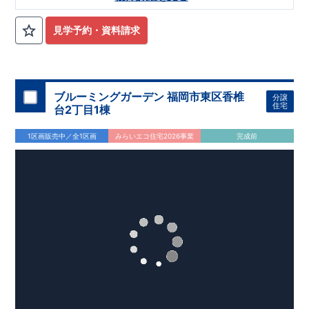
街♪
★★★
物件のおすすめポイント
★★★
1号棟：【平屋】4LDK＋2WIC＋スロープ+カースペース2台
​ ​
みらいエコ住宅
2026事業
、対象物件！！
​
※詳細は営業所まで
見学予約・資料請求
お問合せください。
東栄セーフティダンパー
標準装備
​
【
2024年度グッドデザイン
賞、受賞！
】
こだわりの設備仕様
・キッチンには便利な
床下収納
ブルーミングガーデン 福岡市東区香椎
分譲
・リビングには全体が見渡せる
対面キッチン
住宅
台2丁目1棟
・お風呂場には
浴室暖房換気乾燥機完備
・
24時間換気
で快適な住まい環境
1区画販売中／全1区画
みらいエコ住宅2026事業
完成前
周辺環境
【教育施設】 ・​たちばな福祉会弥永保育園…約500 m（徒歩7
分）
・泉ヶ丘幼稚園…約350 m（徒歩5 分）
・春日西小学校…約700 m（徒歩11分）
・春日西中学校…約1,200m （徒歩18分）
【買い物施設】 ・​ダイキョーバリュー弥永店…約600 m（徒歩
9 分）
・ルミエール春日店…約700 m（徒歩10分）
・ファミリーマート春日下白水店…約450 m（徒歩6 分）
【その他施設】 ・​福岡弥永郵便局…約500 m（徒歩7 分）
・ドラッグ新生堂弥永店…約700 m（徒歩10分）
・（株）佐賀銀行春日支店…約550 m（徒歩8 分）
・ゆめモール那珂川…約3,200m （徒歩41分）（車約10分）
・福岡銀行昇町支店…約1,000m （徒歩15分）