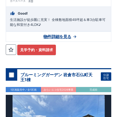
3台
カースペース
Good!
生活施設が徒歩圏に充実！ 全棟​敷地面積49坪超＆車3台駐車可
能な和室付き4LDK♪
物件詳細を見る
見学予約・資料請求
ブルーミングガーデン 岩倉市石仏町天
分譲
住宅
王1棟
1区画販売中／全1区画
みらいエコ住宅2026事業
完成前