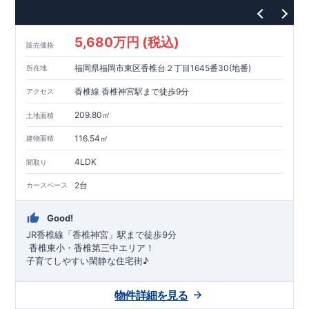
・内藤内科医院…約230 m（徒歩3 分）
東栄住宅の家づくりへのこだわり
・泉東児童遊園…約120 m（徒歩2 分）
■
『長期優良住宅』取得
■
住宅性能評価ダブル取得
5,680万円 (税込)
■
『BELS』
一次エネルギー消費量等級6取得
販売価格
■
耐震等級3（地震に強い）
福岡県福岡市東区香椎台２丁目1645番30(地番)
所在地
■
断熱性能と省エネ
■
全棟自社一貫体制
香椎線 香椎神宮駅まで徒歩9分
アクセス
■
充実のアフターサポート
※クリックで各詳細ページに移動します♪
209.80㎡
土地面積
★★★
現地案内ご予約受付中
★★★
いつでもお気軽にお問合せください！
116.54㎡
建物面積
TEL
092-739-1388
東栄住宅 福岡営業所まで
4LDK
間取り
営業時間 9時30分～18時30分 ​定休日 火曜・水曜・夏季休
暇・年末年始など
2台
カースペース
Good!
JR香椎線
「香椎神宮」駅まで徒歩9分
​ ​香椎東小・香椎第三中エリア！
子育てしやすい閑静な住宅街♪
★★★
物件のおすすめポイント
★★★
1号棟：4LDK＋タタミコーナー＋カースペース2台
物件詳細を見る
​ ​
みらいエコ住宅
2026事業
、対象物件！！
​
※詳細は営業所まで