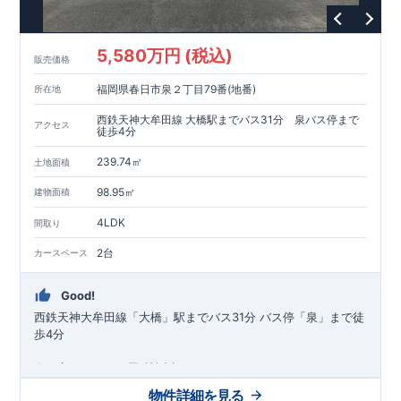
5,580万円 (税込)
販売価格
福岡県春日市泉２丁目79番(地番)
所在地
西鉄天神大牟田線 大橋駅までバス31分 泉バス停まで
アクセス
徒歩4分
239.74㎡
土地面積
98.95㎡
建物面積
4LDK
間取り
2台
カースペース
Good!
西鉄天神大牟田線
「大橋」駅までバス31分
​
バス停「泉」まで徒
歩4分
​春日市エリアに平屋1棟誕生！
徒歩圏内にスーパーマーケットや小・中学校がある閑静な住宅
物件詳細を見る