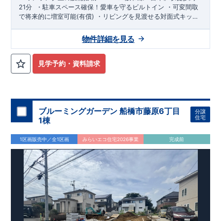
21分
​
​・
駐車スペース
確保！愛車を守る
ビルトイン
​
・
可変間取
で将来的に増室可能(有償)
​・リビングを見渡せる
対面式キッチ
ン
​・
リビング吹抜
で開放感いっぱい
​・
各居室に収納
確保
​・
ガ
ス乾燥機
・
食洗機
は標準装備
​
・
トイレは各階
に設置
​
『もくも
物件詳細を見る
く保育園』
徒歩約5分
​
『あかつき幼稚園』
徒歩約9分
『サン子
ども園福泉園』
徒歩約7分
​『市立福泉小学校』
徒歩約9分
​『市
立福泉中学校』
徒歩約14分
​
​『業務スーパー堺菱木店』
徒歩約
見学予約・資料請求
10分
​『コーナン高石富木店』
徒歩約13分
​
『アリオ鳳』
徒歩約
18分
​ ​
『草部今池公園』
徒歩約18分
​
『福泉郵便局』
徒歩約5分
​
ブルーミングガーデン 船橋市藤原6丁目
分譲
住宅
1棟
1区画販売中／全1区画
みらいエコ住宅2026事業
完成前