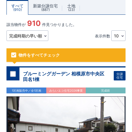
すべて
新築分譲住宅
土地
910
887
23
910
該当物件が
件見つかりました。
表示件数
物件をすべてチェック
ブルーミングガーデン 相模原市中央区
分譲
住宅
田名1棟
1区画販売中／全1区画
みらいエコ住宅2026事業
完成前