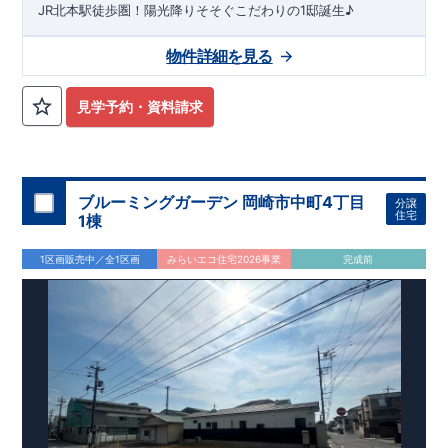
JR北本駅徒歩圏！陽光降りそそぐこだわりの1邸誕生♪
物件詳細を見る
見学予約・資料請求
ブルーミングガーデン 岡崎市中町4丁目
分譲
住宅
1棟
1区画販売中／全1区画
みらいエコ住宅2026事業
完成前