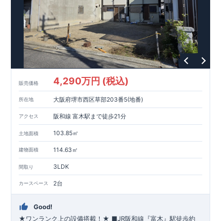
4,290万円 (税込)
販売価格
大阪府堺市西区草部203番5(地番)
所在地
阪和線 富木駅まで徒歩21分
アクセス
103.85㎡
土地面積
114.63㎡
建物面積
3LDK
間取り
2台
カースペース
Good!
★ワンランク上の設備搭載！★
​■
JR阪和線『富木』駅
徒歩約