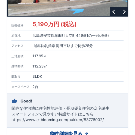
5,190万円 (税込)
販売価格
広島県安芸郡海田町大立町449番1の一部(地番)
所在地
山陽本線,呉線 海田市駅まで徒歩25分
アクセス
117.95㎡
土地面積
112.23㎡
建物面積
3LDK
間取り
2台
カースペース
Good!
閑静な住宅地に住宅性能評価・長期優良住宅の邸宅誕生
スマートフォンで見やすい特設サイトはこちら
https://www.e-blooming.com/bukken/83776002/
物件詳細を見る