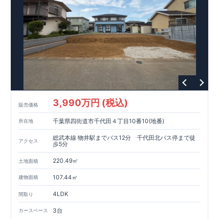
​↓↓クリックで詳細ご紹介
​◆充実の
アフターサポート
◆
​東栄住宅では、お引き渡し後最大4回の無料点検と、最長60年
間の品質保証を実施。
​お引き渡しからが本当のお付き合いだと考え、アフターサービ
スを外部の業者に委託せず、
​東栄住宅グループ「東栄ホームサービス株式会社」にて責任を
もって対応いたします。
​​↓↓クリックで詳細ご紹介
◆
長期優良住宅
【済】◆
3,990万円 (税込)
​当物件は国から定められた7つの技術基準をクリアした認定住
販売価格
宅！
千葉県四街道市千代田４丁目10番10(地番)
所在地
​住宅ローンの金利優遇、税金面の優遇が得られるなどの、金銭
的メリットが大きいのも魅力です。
総武本線 物井駅までバス12分 千代田北バス停まで徒
アクセス
​東栄住宅はパワービルダーで所得数No.1です！
歩5分
220.49㎡
​​ ↓↓クリックで詳細ご紹介
土地面積
◆耐震＋制震。
東栄セーフティーダンパー
標準装備◆
107.44㎡
建物面積
​大きな揺れから家を守るだけではなく揺れそのものを軽減
​建築基準法に定められた、「数百年に一度発生する地震に対し
4LDK
間取り
て、倒壊、崩壊しない」
​という基準から、さらに1.5倍の耐震力を達成しています。
3台
カースペース