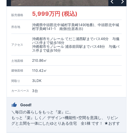
■
耐震等級3（地震に強い）
■
断熱性能と省エネ
5,999万円 (税込)
■
全棟自社一貫体制
販売価格
■
充実のアフターサポート
沖縄県中頭郡北中城村字美崎149(地番)、中頭郡北中城
※クリックで各詳細ページに移動します♪
所在地
村字美崎141-1 南側(住居表示)
★★★
現地案内ご予約受付中
★★★
いつでもお気軽にお問合せください！
沖縄都市モノレール てだこ浦西駅までバス46分 与儀
バス停まで徒歩16分
TEL
092-739-1388
東栄住宅 福岡営業所まで
アクセス
沖縄都市モノレール 浦添前田駅までバス48分 与儀バ
営業時間 9時30分～18時30分 ​定休日 火曜・水曜・夏季休
ス停まで徒歩16分
暇・年末年始など
210.86㎡
土地面積
110.42㎡
建物面積
3LDK
間取り
3台
カースペース
Good!
＼毎日の暮らしをもっと『楽』に。
もっと『楽』しく／
デザイン×機能性×空間を意識し、
リビン
★
おすす
グと土間を一体にしたゆとりある住宅
全1棟
です！
めポイント