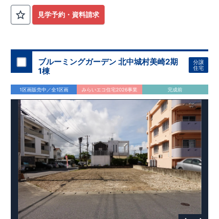
お問合せください。
東栄セーフティダンパー
標準装備
​
【
2024年度グッドデザイン
見学予約・資料請求
賞、受賞！
】
こだわりの設備仕様
・キッチンには便利な
床下収納
・リビングには全体が見渡せる
対面キッチン
・お風呂場には
浴室暖房換気乾燥機完備
ブルーミングガーデン 北中城村美崎2期
分譲
・
24時間換気
で快適な住まい環境
住宅
1棟
周辺環境
【教育施設】 ・​博多保育園…約1,400m （徒歩18～ 19分）
1区画販売中／全1区画
みらいエコ住宅2026事業
完成前
・博多中央幼稚園…約2 1 0 m（ 徒歩3 分）
・香椎東小学校…約4 0 0 m（ 徒歩5 分）
・香椎第三中学校…約1,900m （徒歩24～ 28分）
【買い物施設】
・サニー舞松原店…約1,200m （徒歩15～ 17分）
・ミニストップ福岡香椎6丁目店…約8 0 0 m（徒歩10～ 11分）
・ドラッグストアモリ香椎宮前店…約6 5 0 m（ 徒歩9 ～ 8
【その他施設】
分）
・福岡香椎台郵便局…約4 0 0 m（ 徒歩5 分）
・ガーデンズ千早…約2,800m （徒歩35～ 39分）（ 車約10
・福岡銀行香椎支店…約2,200m （徒歩28～ 29分）
分）
・田坂医院…約2 5 0 m（ 徒歩3 ～ 4 分）
東栄住宅の家づくりへのこだわり
・香椎2号公園…約1 3 0 m（ 徒歩2 分）
■
『長期優良住宅』取得
■
住宅性能評価ダブル取得
■
『BELS』
一次エネルギー消費量等級6取得