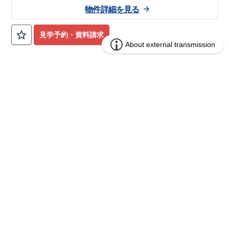
品質
も
価格
も
安心
も
省エネ
も
デザイン
も
こだわりをあ
・日当たりのいい
南
向き！
・
並列３台
駐車可能！
全棟
・急な
物件詳細を見る
きらめない分譲住宅
“
ブルーミングガーデン
”
＞ 地震や台風
雨でも安心の
インナーバルコニー
！
・２階は全書室に
ＷＩＣ
！
に負けない！最高の耐震等級を全棟取得！
→
詳しく
・リビングにつながる上部
吹抜
で開放感たっぷり！
・キッチン
みる
見学予約・資料請求
横に
パントリー
＆
収納
で日用品もすっきり！
＞ 断熱等性能等級
5
～
6
（
ZEH
水準）以上を全棟取
得！
→
詳しくみる
＞ メリットたっぷり！全棟 長期優良住宅認
定！
→
詳しくみる
＞ 住宅性能評価「設計」「建設」全棟ダブル取
ブルーミングガーデン 糸満市潮崎町3丁
分譲
得！
→
詳しくみる
住宅
目2期1棟
＞ 土地の仕入れからお客様のご入居まで自社一貫体
制！
→
詳しくみる
1区画販売中／全1区画
みらいエコ住宅2026事業
完成前
＞ 最大
60
年の充実したアフターサポー
ト！
→
詳しくみる
＼
お気軽にご連絡ください！
／
沖縄
営業所
TEL:098-914-2477
（火・水曜日定休日、年末年始休み
)