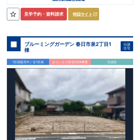
見学予約・資料請求
特設サイト
ブルーミングガーデン 春日市泉2丁目1
分譲
住宅
棟
1区画販売中／全1区画
みらいエコ住宅2026事業
完成前