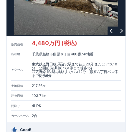
4,480万円 (税込)
販売価格
千葉県船橋市藤原６丁目480番74(地番)
所在地
東武鉄道野田線 馬込沢駅まで徒歩20分 または バス10
分 公園前(法典線)バス停まで徒歩1分
アクセス
武蔵野線 船橋法典駅までバス12分 藤原六丁目バス停
まで徒歩6分
217.26㎡
土地面積
103.71㎡
建物面積
4LDK
間取り
2台
カースペース
Good!