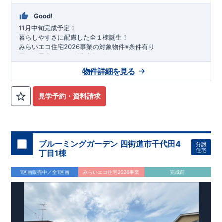
Good!
11月中旬完成予定！
暮らしやすさに配慮した全１棟誕生！
みらいエコ住宅2026事業の対象物件※条件有り
国から最大75万円の補助金が得られます！
​※補助金額より事務手数料として99000 円（税込）及び振込手
物件詳細を見る
数料が差し引かれます。
★魅力的な間取り★
・
玄関吹抜
からは柔らかな光が差し込みます◎
見学予約・資料請求
・約18帖のリビングは
折上天井
で高さを出し、
開放感
をプラ
ス！
・
食器洗い機
完備！家事の
負担軽減
に！
キッチンから
リビング全体
が見渡せ、
家族と時間を共有
しな
がら家事ができます♪
ブルーミングガーデン 四街道市千代田4
分譲
・冷蔵庫や棚を置いても
家族がすれ違える
奥行のあるキッチン
住宅
丁目1棟
スペース◎
・オープンサニタリーirodori採用！
1区画販売中／全1区画
みらいエコ住宅2026事業
完成前
段差のない
シームアンダーボウル
でお手入れ楽々◎
カウンター下は
脱衣かご
スペースに♪
​・嬉しい
乾太くん
完
備！
雨の日でも気にせずにお洗濯ができます！
・主寝室にはWIC付！
勾配天井で
デザイン性
も兼ね備えてます♪