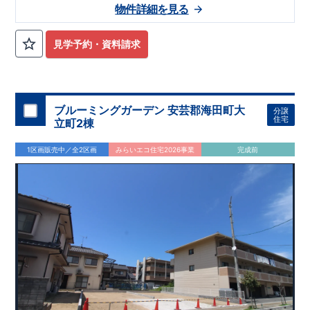
物件詳細を見る
見学予約・資料請求
ブルーミングガーデン 安芸郡海田町大
分譲
住宅
立町2棟
1区画販売中／全2区画
みらいエコ住宅2026事業
完成前