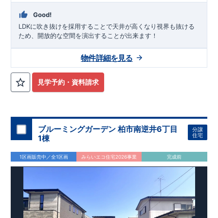
Good!
LDKに吹き抜けを採用することで天井が高くなり視界も抜ける
ため、開放的な空間を演出することが出来ます！
物件詳細を見る
見学予約・資料請求
ブルーミングガーデン 柏市南逆井6丁目
分譲
住宅
1棟
1区画販売中／全1区画
みらいエコ住宅2026事業
完成前