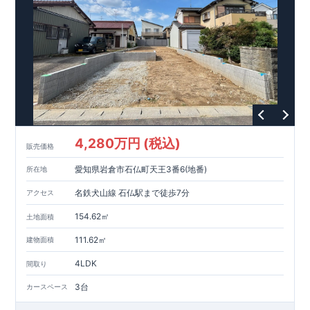
4,280万円 (税込)
販売価格
愛知県岩倉市石仏町天王3番6(地番)
所在地
名鉄犬山線 石仏駅まで徒歩7分
アクセス
154.62㎡
土地面積
111.62㎡
建物面積
4LDK
間取り
3台
カースペース