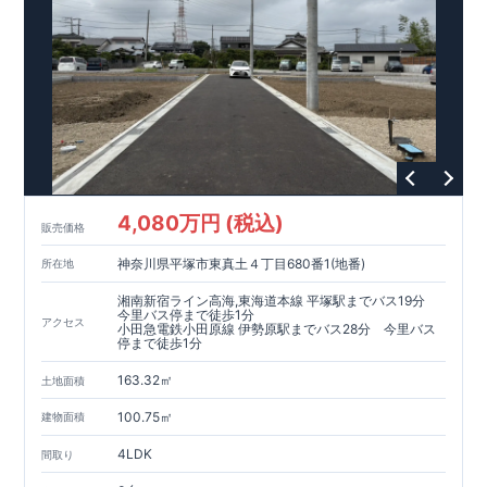
4,080万円 (税込)
販売価格
神奈川県平塚市東真土４丁目680番1(地番)
所在地
湘南新宿ライン高海,東海道本線 平塚駅までバス19分
今里バス停まで徒歩1分
アクセス
小田急電鉄小田原線 伊勢原駅までバス28分 今里バス
停まで徒歩1分
163.32㎡
土地面積
100.75㎡
建物面積
4LDK
間取り