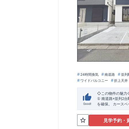
24時間換気
南道路
並列
ワイドバルコニー
折上天井
◇
この物件の魅力
×
2
①
南道路
並列
台
を確保。
カースペ
Good!
ぞれの車利用はも
WIC
2
②
階洋室に
見学予約・
類や季節用品、趣
れぞれの「しまう