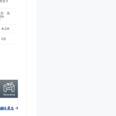
光台５
3分 光
6分
分
4LDK
2台
詳細を見る