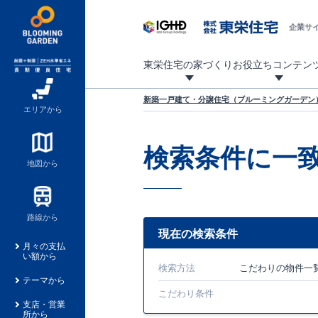
企業サ
東栄住宅の家づくり
お役立ちコンテン
地震に強い東栄住宅！ブルーミングガーデンは全棟住宅性能評価最高等級を取得！
「暮らしを豊かに」「帰ってきたくなる家」「お家時間を充実させたい」その想いから自社の設計士がお客様のニーズを反映した住み心地の良い新たな仕様を定期的にお届けしていきます。
設計から完成まで、国が定めた第三者機関が住宅性能を評価します
不動産（新築一戸建て・土地・条件付売地）購入は、各種手続きや見慣れない言葉などがたくさんあります。そんな不安もスッキリ解消！
東栄住宅に関する大切なキーワードの意味を一覧から見ることができます。
自社設計士考案の新仕様プロジェクト始動！
揺れに耐えるだけではなく、揺れ自体を低減し
ブルーミングガーデンは全棟住宅性能表示制度
家づくりのプロである業者さん、内情を知り尽くした東栄住宅の社員にも
現地見学するとメリットいっぱい！気になる物
家づくりのプロにも選ばれています
もっと暮らし快適プロジェクト
新築一戸建て・分譲住宅（ブルーミングガーデン）
エリアから
検索条件に一
地図から
路線から
現在の検索条件
月々の支払
い額から
検索方法
こだわり
の物件一
テーマから
こだわり条件
支店・営業
所から