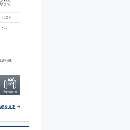
歩19分
丘駅まで
4LDK
2台
低層地域
詳細を見る