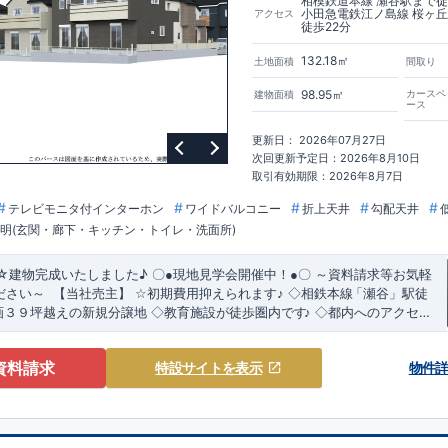
相模鉄道本線 瀬谷駅まで徒
小田急電鉄江ノ島線 桜ヶ
アクセス
徒歩22分
132.18㎡
土地面積
間取り
98.95㎡
カースペ
建物面積
ース
更新日： 2026年07月27日
次回更新予定日：2026年8月10日
取引有効期限：2026年8月7日
テレビモニタ付インターホン
ワイドバルコニー
折上天井
勾配天井
照明(玄関・廊下・キッチン・トイレ・洗面所)
☆建物完成いたしました
♪
～資料請求等お気軽
〇
●
現地見学会開催中！
●
〇
ださい～
【当社売主】
☆
初期費用抑えられます
♪
◇相鉄本線
「瀬谷
」駅徒
​
​
画３９坪越えの新規分譲地
◇教育施設が徒歩圏内です
♪
◇都内へのアクセス
力溢れる間取り
&
設備
!
暮らしやすく長く愛される安心住まい
☆★
◇
使い勝手
り
◇
資料請求
特設サイト
を表示
物件
るスタイリッシュな間取り
【勾配天井・折り上げ天井】
・ 吹き抜けにより
Kとなっております（5号棟）
【吹き抜け天井】
◇
実際に生活した時に便利
収納に
【収納スペース・各居室クローゼット完備】
・リビングや廊下に収
間短縮ができ主婦に嬉しい
ーデンのこ
だ
わ
り
≫
【食器洗い乾燥機】
・寒い冬や梅雨の季節に大活
←
各タイトルをクリック
!!
■
住宅性能評価ダブ
ル
取
得
!
房機】
能評価
‥‥
建物設計段階で、国が認めた第三機関が評価しております。
・