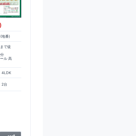
)
(地番)
駅まで徒
9分
ール 高
4LDK
2台