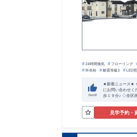
24時間換気
フローリング
外水栓
耐震等級3
LED
★
新着ニュース
★
にお問い合わせく
​
Good!
歩１９分♪
◇全区
良好
★☆
当社自慢の魅
の良い多彩な間取
見学予約・
・開放感を演出す
明るく開放的なLD
◇
・ちょっとした
納を多数配置!時
≪
ブルーミングガ
躍！
【浴室乾燥暖
・『設計』住宅性