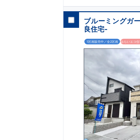
③
随所に収納を配
ど、日常使いを考
物が増えてもすっ
◇
アクセス
◇
​JR
横
ブルーミングガー
JR
相模線 「上溝
良住宅-
・相模原
校 
徒歩
5
分
1区画販売中／全2区画
みらいエコ住宅
・グルメ
・ファミリーマ
◇
ブルーミングガ
からこそ、お客様
ランを提供いたし
す。
・東栄住宅では、
【耐震等級3
定められた、｢数
しからが本当のお
らに
ループ「東栄ホー
1.5
倍の耐震力
物設計段階で、国
た図面通りに施工
だけでなく、現場
東栄住宅は国が定
って、きちんと手
税、固定資産税な
に働きます。
【充