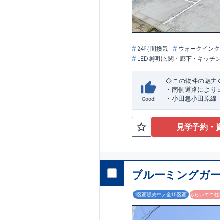
24時間換気
ウォークインク
LED照明(玄関・廊下・キッチ
◇この物件の魅力
・
南側道路により
・小田急小田原線
Good!
・相模原市立若
sanwa相模
◇ブルーミングガ
見学予約・
【全棟自社一貫体
・誰が、何をした
・設計、施工、営
・不要な中間マー
ブルーミングガー
【耐震等級3取得
・東栄住宅の建物
1区画販売中／全15区画
みらいエコ住宅
年に一度発生する地
を達成しています