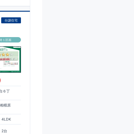
分譲住宅
終１区画
)
台６丁
急相模原
4LDK
2台