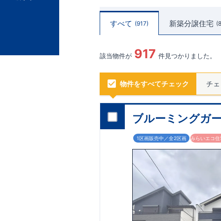
すべて
新築分譲住宅
917
917
該当物件が
件見つかりました。
物件をすべてチェック
チェ
ブルーミングガー
1区画販売中／全2区画
みらいエコ住宅