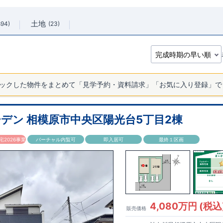
土地
894
23
ックした物件をまとめて「見学予約・資料請求」「お気に入り登録」で
デン 相模原市中央区陽光台5丁目2棟
2026事業
バーチャル内覧可
即入居可
最終１区画
4,080万円 (税込
販売価格