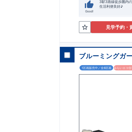
3駅3路線徒歩圏内の
生活利便良好♪
Good!
見学予約・
ブルーミングガー
1区画販売中／全8区画
みらいエコ住宅