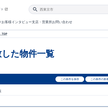
イト
ツ
お客様インタビュー
支店・営業所
お問い合わせ
てダメージを抑える制震技術。
4分野6項目で最高等級を取得！
ブルーミングガーデンは選ばれています。
件があったら行ってみよう！
ブルーミングガーデンは全棟で断熱等性能等級の「5」以上を標準取得しています。
東栄住宅では、地盤に特化した造成部門を社内に設置しお客様が安心して暮らせる土地をご提供するために、様々な取り組みを行っています。
声を大きくしてお伝えすることではないけど、実際に住んでみるとわかってくる。ブルーミングガーデンがこだわる「暮らしやすさ」を少しだけご紹介。
住宅にまつわるコラム。エリアから、キーワードから検索ができます。
室内空間を快適に保つ断熱性能
｢良い家を作って、きちんと手入れをして、長く大切に使う｣ことを目的とした、国が定めた7つの技術基準をクリ
ここまでやって低価格。コストパフォー
東栄住宅の特徴のひとつが自社一貫体制。土地の仕入れからお客様のご入居まで、東栄住宅のスタッフが携わっています。
東栄住宅の『分譲住宅』、『注文住宅』をご紹介いただくことでご紹介者様・ご成約いただいたお客様双方に特典をお贈りします。
TOP
致した
物件一覧
この条件を保存
この条件の新
覧