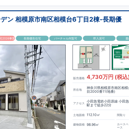
パントリーや各所の収納スペースな
置した、暮らしやすさ重視の住空間
えた収納計画。
生活動線上に収納を配置することで、家事効率もアップ。
きりと暮らせる、収納豊富な住まいです。
​
浜線 「相模原」駅 バス
13
分
バス停「光が丘三丁目」まで徒歩
6
分
デン 相模原市南区相模台6丁目2棟-長期優
」駅まで徒歩
23
分
◇
ロケーション
◇
市立陽光台小学校 徒歩
15
分
​
・相模原市立緑が丘中学
徒歩
12
分
​
・虹ヶ丘幼稚園
2026事業
長期優良住宅
バーチャル内覧可
即入居可
最
シティ光が丘店 徒歩
10
分
ート相模原陽光台五丁目店 徒歩
5
分
ーデンのこだわり
◇
【全棟自社一貫体制】
・誰が、何をしたか。が明確だ
の安心に繋がります。
・設計、施工、営業が互いに協力しあい、最良のプ
ます。
・不要な中間マージンを抑えることで、コストダウンに努めていま
お引渡し後最大
取得】
・東栄住宅の建物は、国が定めた耐震等級で
10
回の無料定期点検と、
60
年間の品質保証を実施。お引渡
3
を取得。建築基準法で
百年に一度発生する地震に対して、倒壊、崩壊しない。｣という基準から、さ
付き合いだと考え、アフターサービスを外部の業者に委託せず、東栄住宅グ
ムサービス株式会社」にて責任をもって対応いたします。
を達成しています。
【住宅性能評価ダブル取得】
・設計住宅性能評価：建
4,730万円 (税込
販売価格
が認めた第三者機関が評価しています。
・建設住宅性能評価：評価を受け
されているか、建設までに、計
4
回のチェックが行われます。
図面や書類上
神奈川県相模原市南区相模
の施工状況を検査した上で、品質を保証しています。
【長期優良住宅】
・
所在地
目2000番11(地番)
める全
7
つの技術基準をクリアしています。長期優良住宅とは、｢良い家を作
入れをして、長く大切に使う｣ことを目的とした認定制度。住宅ローン減
小田急電鉄小田原線 小田
アクセス
駅まで徒歩22分
どの税制優遇を受けられるだけでなく、中古市場でも、長期優良住宅が有利
実のアフターサポート】
112.10㎡
土地面積
間取り
98.96㎡
カースペ
建物面積
ース