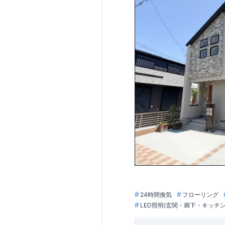
【住宅性能評価ダ
・設計住宅性能評
・建設住宅性能評
ックが行われます
図面や書類上だけ
【長期優良住宅】
・長期優良住宅と
とした認定制度。
市場でも、長期優
【充実のアフター
・東栄住宅では、
しからが本当のお
ループ「東栄ホー
24時間換気
フローリング
LED照明(玄関・廊下・キッチ