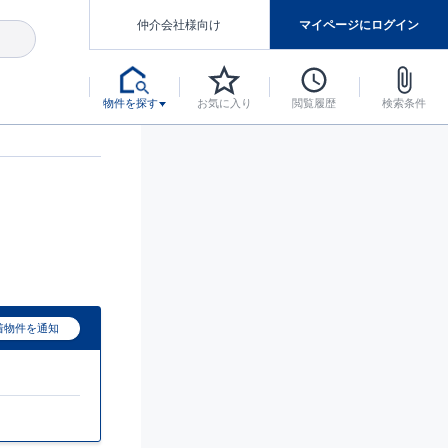
仲介会社様向け
マイページにログイン
物件を探す
お気に入り
閲覧履歴
検索条件
アした認定住宅です。
マンスには自信があります。
デザインテイストごとにサブブランドを開設し、意匠性の高い住宅を、よりわかりやすく、手の届きやすい形でご提案していきます。
東栄住宅では、お引渡し後最大10回の無料定期点検と最大60年間の品質保証を実施しています。
当サイトについて、ブルーミングガーデンシリーズに関して、東栄ホームサービス株式会社について。
デザインで、分譲住宅を変えていく。
着物件を通知