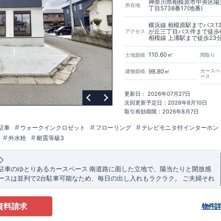
神奈川県相模原市中央区陽
所在地
丁目5738番17(地番)
横浜線 相模原駅までバス1
が丘三丁目バス停まで徒歩
アクセス
相模線 上溝駅まで徒歩23
110.60㎡
土地面積
間取り
98.80㎡
カースペ
建物面積
ース
更新日： 2026年07月27日
次回更新予定日：2026年8月10日
取引有効期限：2026年8月7日
駐車
ウォークインクロゼット
フローリング
テレビモニタ付インターホン
外水栓
耐震等級3
◇
南道路に面した立地で、陽当たりと開放感
駐車のゆとりあるカースペース
2
ースは並列で
台駐車可能なため、毎日の出し入れもラクラク。
ご夫婦それ
ちろん、来客時にも対応できるゆとりのある住まいです。
2
階の洋室にはウォークインクローゼットを設置。
衣
完備の充実収納プラン
資料請求
味の道具までしっかり収納でき、居室空間を広く美しく保てます。
家族そ
物件
場所」が確保された、整理整頓しやすい間取りです。