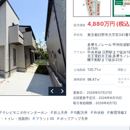
ブル取得】
価：建物設計段階で、国が認めた第三者機関が評価しています。
価：評価を受けた図面通りに施工されているか、建設までに、計4回のチェ
。
でなく、現場の施工状況を検査した上で、品質を保証しています。
4,880万円 (税込
販売価格
東京都日野市大字宮341番1
所在地
は、｢良い家を作って、きちんと手入れをして、長く大切に使う｣ことを目的
住宅ローン減税、固定資産税などの税制優遇を受けられるだけでなく、中古
多摩モノレール 甲州街道
良住宅が有利に働きます。
歩15分
中央本線 日野駅まで徒歩1
アクセス
京王電鉄京王線,多摩モノレ
サポート】
幡不動駅まで徒歩22分
お引渡し後最大10回の無料定期点検と、60年間の品質保証を実施。お引渡
付き合いだと考え、アフターサービスを外部の業者に委託せず、東栄住宅グ
120.71㎡
土地面積
間取り
ムサービス株式会社」にて責任をもって対応いたします。
98.47㎡
カースペ
建物面積
ース
更新日： 2026年07月27日
次回更新予定日：2026年8月10日
取引有効期限：2026年8月7日
テレビモニタ付インターホン
折上天井
勾配天井
外水栓
耐震等級3
ン・トイレ・洗面所)
フラット35
ポップアップ天井