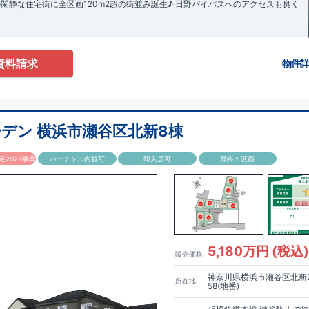
閑静な住宅街に全区画120m2超の街並み誕生♪ 日野バイパスへのアクセスも良く
資料請求
物件
デン 横浜市瀬谷区北新8棟
2026事業
バーチャル内覧可
即入居可
最終１区画
5,180万円 (税込
販売価格
神奈川県横浜市瀬谷区北新
所在地
58(地番)