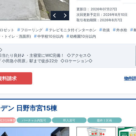
更新日： 2026年07月27日
次回更新予定日：2026年8月10日
取引有効期限：2026年8月7日
ロゼット
フローリング
テレビモニタ付インターホン
吹抜
外水栓
ン・トイレ・洗面所)
中学校10分以内
幼稚園10分以内
◇
日当たり良好♪
​​
・
主寝室にWIC完備！
​ ​
◇アクセス◇
「小田急小田原」駅まで徒歩22分
​
◇ロケーション◇
草小学校 徒歩11分 ・相模原市立若草中学校 徒歩5分 ・
台店 徒歩9分 ​・セブンイレブン相模原相模台店 徒歩4分
ーデンのこだわり◇
資料請求
物件
制】
か。が明確だからこそ、お客様の安心に繋がります。
業が互いに協力しあい、最良のプランを提供いたします。
ジンを抑えることで、コストダウンに努めています。
デン 日野市宮15棟
】
は、国が定めた耐震等級で最高の3を取得。建築基準法で定められた、｢数百
2026事業
バーチャル内覧可
即入居可
最終１区画
震に対して、倒壊、崩壊しない。｣という基準から、さらに1.5倍の耐震力
。