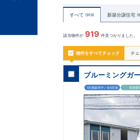
すべて
新築分譲住宅
919
919
該当物件が
件見つかりました。
物件をすべてチェック
チェ
ブルーミングガー
1区画販売中／全5区画
長期優