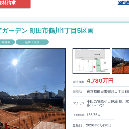
0-2201
（火・水曜日定休日、年末年始休み）
資料請求
物件
ありません！全棟標準搭載
床下換気システム・ガス衣類乾燥機・食洗器・宅
電子キー・浴室換気乾燥機・防犯ガラス
材は
防腐・防蟻性
を確保するため、構造用集成材に
ヒノキ
を使用しておりま
グガーデン 町田市鶴川1丁目5区画
もっと詳しく
「いい家を作って、きちんと手入れをして、長く大切に使う」
ル内覧可
最終１区画
、
国が定めた
7
つの厳しい技術基準をクリアした物件だけが認定を受けられ
て認定を受けるためには、国が定めた下記
7
つの技術基準をクリアする必要
住宅は全棟でクリア！①耐震性②劣化対策③維持管理性④住戸面積⑤省エネ
境⑦維持保全管理
して、住宅ローン金利優遇、固定資産税の減税、中古市場での売却時にも有
能評価ダブル取得
もっと詳しく
「設計」と「建設」のダブルで
4,780万円
販売価格
います！図面を第三者機関へ提出します。外部評価委員が建設中に
3
回、竣
査が行われます。構造の安定、劣化の軽減、維持管理への配慮、温熱環
東京都町田市鶴川１丁目8
所在地
空間アイディアを
ショート動画
で
費量（断熱等性能）の必須
す。
ここをクリッ
ク
4
分野、空気環境で、最高等級取得！
■
耐震等級
東栄住宅の建物は、国が定めた耐震最高等級
3
を取得。建築基準法に定め
小田急電鉄小田原線 鶴川
アクセス
歩11～12分
に一度発生する地震に対して、倒壊、崩壊しない｣という基準から、さらに
成しています。
■
耐風等級
2
災害時の損傷の受けにくさを評価されていま
156.75㎡
土地面積
定められている暴風による力（
500
年に
1
度）のさらに
1.2
倍の暴風に対して
ことで耐風最高等級
2
を取得しています。
■
自社一貫体制
もっと詳しく
東
更新日： 2026年07月30日
入れ、設計、施工、販売、メンテナンスまで、すべてのプロセスに携わって