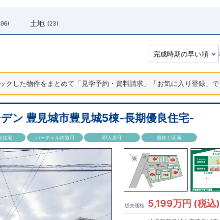
土地
896
23
ックした物件をまとめて「見学予約・資料請求」「お気に入り登録」で
デン 豊見城市豊見城5棟-長期優良住宅-
良住宅
バーチャル内覧可
即入居可
最終１区画
5,199万円 (税込
販売価格