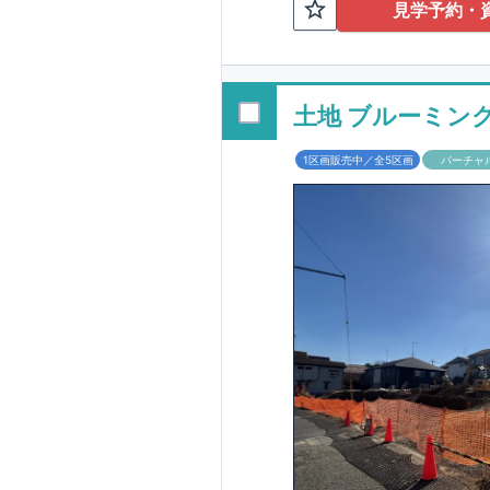
TEL:098-86
見学予約・
■
オプションでは
配ボックス・玄関
■
１階廻りの構造
す！
土地 ブルーミン
■
長期優良住宅
1区画販売中／全5区画
バーチャ
という考え方の下
る長期優良住宅。
長期優良住宅とし
があります。東栄
ルギー性⑥居住環
そのほかの魅力と
利です。
■
住宅性
性能を評価されて
工時に
1
回の現場検
■
当社こだわりの
境・エネルギー消
ご紹介していま
3
もっと詳しく
られた、｢数百年
1.5
倍の耐震力を達
す。建築基準法に
も損傷を生じない
栄住宅は土地の仕