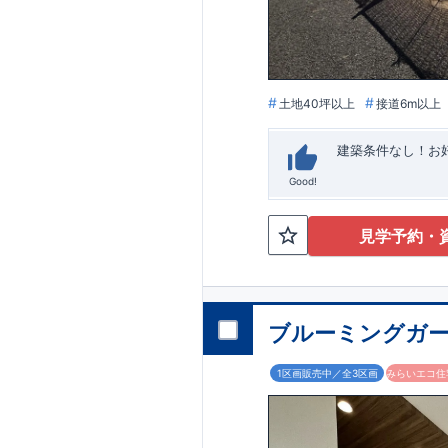
います。
■
アフ
期にわたり維持す
がございます。も
土地40坪以上
接道6m以上
建築条件なし！​
Good!
見学予約・
ブルーミングガー
1区画販売中／全3区画
みらいエコ住宅