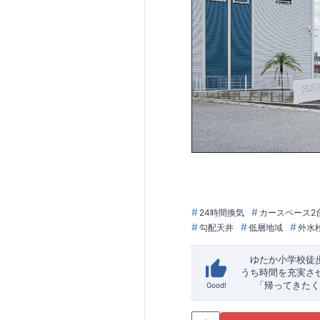
24時間換気
カースペース2
勾配天井
低層地域
外水
ゆたか小学校徒
うち時間を充実さ
「帰ってきたく
Good!
「おしゃれなら