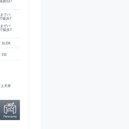
原527
駅までバ
で徒歩7
駅までバ
で徒歩7
3LDK
2台
折上天井