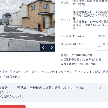
沖縄県豊見城市字豊見城宜保
所在地
番3(地番)
沖縄都市モノレール 旭橋
ス11分 宜保入口バス停ま
分
アクセス
沖縄都市モノレール 壺川
ス15分 宜保入口バス停ま
分
119.44㎡
土地面積
間取り
98.53㎡
カースペ
建物面積
ース
更新日： 2026年08月03日
次回更新予定日：2026年8月17日
取引有効期限：2026年8月8日
台以上
フローリング
テレビモニタ付インターホン
リビングイン階段
栓
耐震等級3
歩８分、 豊見城中学校徒歩１０分。通学しやすいですね。
​ ​ ​ ​
「お
せたい！」
なる家がいい！」
建売住宅もありかも！」