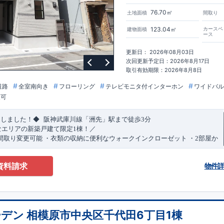
76.70㎡
土地面積
間取り
123.04㎡
カースペ
建物面積
ース
更新日： 2026年08月03日
次回更新予定日：2026年8月17日
取引有効期限：2026年8月8日
道路
全室南向き
フローリング
テレビモニタ付インターホン
ワイドバル
更可
​
​
たしました！◆
阪神武庫川線
「洲先」
駅まで
徒歩
3
分
なエリアの新築戸建て限定1棟！／
間取り変更可能
・衣類の収納に便利な
ウォークインクローゼット
・2部屋か
きバルコニー
・デザインと機能性を兼ね備えた
オープンサニタリー
irodori
​
​
見渡せる
対面キッチン
・お買い物施設（関西スーパー）
徒歩10分
(
約787ｍ
)
資料請求
物件
)
で設置可能！
（オプション）
特設ページにジャンプします↓
ザイン賞
3
プロジェクト同時受賞
・
「木造住宅用制震ダンパー/
東栄セー
・
「地盤改良工法/R-Evolve
パイル」
・
「宅地開発手法/
簡単に地図から
回キッズデザイン
賞
受賞
・
2024
年、東栄住宅の新たな空間提案
「マルチ
デン 相模原市中央区千代田6丁目1棟
可能です！
受賞いたしました！
○
耐震等級最高
等
級3
・数百年に一度の地震に耐える
​
い合わせください♪
！
・さらに繰り返しの地震に強い
西宮営業所
TEL
制震
：
0798-38-1246
ダンパー
採用で安心！
(
定休日：火・水・年末
○
BELS
・