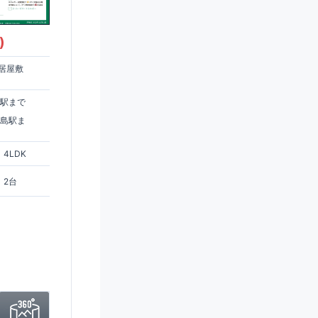
)
居屋敷
住駅まで
ヶ島駅ま
4LDK
2台