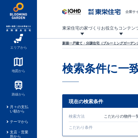
企業サ
東栄住宅の家づくり
お役立ちコンテン
地震に強い東栄住宅！ブルーミングガーデンは全棟住宅性能評価最高等級を取得！
「暮らしを豊かに」「帰ってきたくなる家」「お家時間を充実させたい」その想いから自社の設計士がお客様のニーズを反映した住み心地の良い新たな仕様を定期的にお届けしていきます。
設計から完成まで、国が定めた第三者機関が住宅性能を評価します
不動産（新築一戸建て・土地・条件付売地）購入は、各種手続きや見慣れない言葉などがたくさんあります。そんな不安もスッキリ解消！
東栄住宅に関する大切なキーワードの意味を一覧から見ることができます。
自社設計士考案の新仕様プロジェクト始動！
揺れに耐えるだけではなく、揺れ自体を低減し
ブルーミングガーデンは全棟住宅性能表示制度
家づくりのプロである業者さん、内情を知り尽くした東栄住宅の社員にも
現地見学するとメリットいっぱい！気になる物
家づくりのプロにも選ばれています
もっと暮らし快適プロジェクト
新築一戸建て・分譲住宅（ブルーミングガーデン）
エリアから
検索条件に一
地図から
路線から
現在の検索条件
月々の支払
い額から
検索方法
こだわり
の物件一
テーマから
こだわり条件
支店・営業
所から