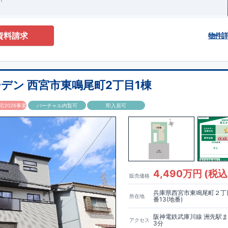
資料請求
物件
デン 西宮市東鳴尾町2丁目1棟
2026事業
バーチャル内覧可
即入居可
4,490万円 (税込
販売価格
兵庫県西宮市東鳴尾町２丁目
所在地
番13(地番)
阪神電鉄武庫川線 洲先駅
アクセス
3分