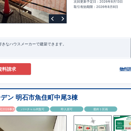
次回更新予定日：2026年8月13日
ターサポート
もっと詳しく
快適に暮らすことができる住宅の品質を長
取引有効期限：2026年8月8日
るには、定期的な点検を実施することが重要です。
最大
60
年間の保証制度
ちろん、定期点検以外でも万一不具合が発生した際は対応いたします。
お好きなハウスメーカーで建築できます。
資料請求
物件
デン 明石市魚住町中尾3棟
2026事業
バーチャル内覧可
即入居可
最終１区画