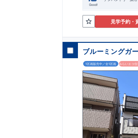
Good!
見学予約・
ブルーミングガー
1区画販売中／全1区画
みらいエコ住宅