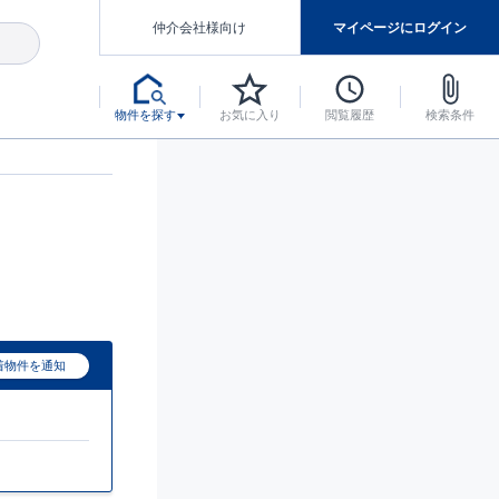
仲介会社様向け
マイページにログイン
物件を探す
お気に入り
閲覧履歴
検索条件
アした認定住宅です。
マンスには自信があります。
デザインテイストごとにサブブランドを開設し、意匠性の高い住宅を、よりわかりやすく、手の届きやすい形でご提案していきます。
東栄住宅では、お引渡し後最大10回の無料定期点検と最大60年間の品質保証を実施しています。
当サイトについて、ブルーミングガーデンシリーズに関して、東栄ホームサービス株式会社について。
デザインで、分譲住宅を変えていく。
着物件を通知