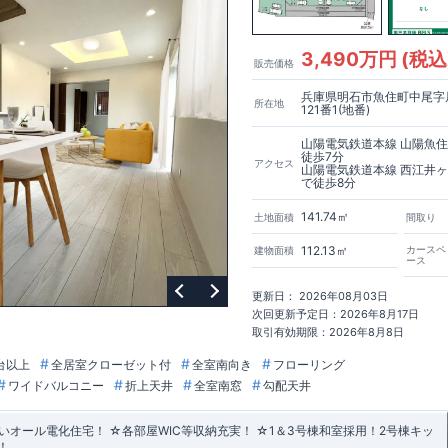
3,490万円 (税込
販売価格
兵庫県明石市魚住町中尾字
所在地
121番1(地番)
山陽電気鉄道本線 山陽魚
徒歩7分
アクセス
山陽電気鉄道本線 西江井
で徒歩8分
141.74㎡
土地面積
間取り
112.13㎡
カースペ
建物面積
ース
更新日： 2026年08月03日
次回更新予定日：2026年8月17日
取引有効期限：2026年8月8日
台以上
全居室クローゼット付
全室南向き
フローリング
ワイドバルコニー
折上天井
全室南窓
勾配天井
オール電化住宅！ ☆各部屋WIC等収納充実！ ☆1＆3号棟和室採用！2号棟キッ
！