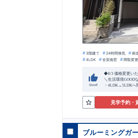
3階建て
24時間換気
南
4LDK
全室南窓
間取変
◆8/3
価格変更い
＼生活環境
GOOD
Good!
・4
LDK
→5
LDK
へ
ら行き来できる
続
・リビング全体を
見学予約・
・網戸
11万円
(
税込
↓クリックすると
2024
年グッドデ
○
フティダンパー」
消せる道」
○
第18
ブルーミングガー
エント
平日・休日ご内覧
ラ
ンス」
が
力の
ぜひお気軽にお問
1.5
倍の耐震性