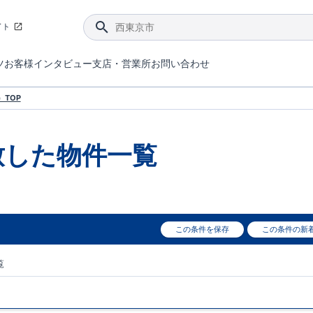
イト
ツ
お客様インタビュー
支店・営業所
お問い合わせ
てダメージを抑える制震技術。
4分野6項目で最高等級を取得！
ブルーミングガーデンは選ばれています。
件があったら行ってみよう！
ブルーミングガーデンは全棟で断熱等性能等級の「5」以上を標準取得しています。
東栄住宅では、地盤に特化した造成部門を社内に設置しお客様が安心して暮らせる土地をご提供するために、様々な取り組みを行っています。
声を大きくしてお伝えすることではないけど、実際に住んでみるとわかってくる。ブルーミングガーデンがこだわる「暮らしやすさ」を少しだけご紹介。
住宅にまつわるコラム。エリアから、キーワードから検索ができます。
室内空間を快適に保つ断熱性能
｢良い家を作って、きちんと手入れをして、長く大切に使う｣ことを目的とした、国が定めた7つの技術基準をクリ
ここまでやって低価格。コストパフォー
東栄住宅の特徴のひとつが自社一貫体制。土地の仕入れからお客様のご入居まで、東栄住宅のスタッフが携わっています。
東栄住宅の『分譲住宅』、『注文住宅』をご紹介いただくことでご紹介者様・ご成約いただいたお客様双方に特典をお贈りします。
TOP
致した
物件一覧
この条件を保存
この条件の新
覧