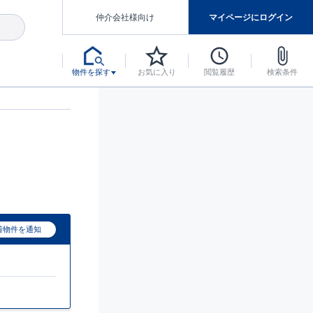
仲介会社様向け
マイページにログイン
物件を探す
お気に入り
閲覧履歴
検索条件
アした認定住宅です。
マンスには自信があります。
デザインテイストごとにサブブランドを開設し、意匠性の高い住宅を、よりわかりやすく、手の届きやすい形でご提案していきます。
東栄住宅では、お引渡し後最大10回の無料定期点検と最大60年間の品質保証を実施しています。
当サイトについて、ブルーミングガーデンシリーズに関して、東栄ホームサービス株式会社について。
デザインで、分譲住宅を変えていく。
着物件を通知