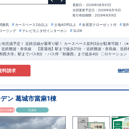
更新日： 2026年08月01日
次回更新予定日：2026年8月15日
取引有効期限：2026年8月9日
間換気
カースペース2台以上
土地40坪以上
全居室クローゼット付
並
ローリング
テレビモニタ付インターホン
3LDK
上旬完成予定！
​
近鉄沿線が最寄り駅！
​カースペース並列3台が駐車可能！（
・近鉄難波・奈良線 ​ 【菖蒲池】駅まで徒歩21分 ・近鉄難波・奈良線、近鉄
大和西大寺」駅までバス8分 ​・バス停「秋篠西」まで徒歩4分 ​
​〇ロケーション
歩14分 ​・市立平城中学校まで徒歩10分 ​・あおぞら保育園まで徒歩15分
イン性に優れたワイド洗面台！ ​・ペニンシュラキッチンを採用！
​
タッチレ
​・
14分 ​・近畿大学附属幼稚園まで徒歩16分
・機能性共に高です。 ​・1階のトイレはタンクレストイレで、スタイリッシュ
​
〇この物件のおすすめ
す！
・リビングには、高級感やデザイン性をプラスしたグラビオエッジの壁
資料請求
物件
ウトドアグッズの収納に便利な土間収納
京都営業所
​TEL:075-394-5350
​定休日：火・水・年末年始など
​
・ガス乾燥機「乾太くん」導入物件
す！
​​
・季節物の衣類等、たっぷり収納が行えるウォークインクローゼット！
クに便利な備蓄倉庫！
​
​お気軽にご連絡ください！
デン 葛城市當麻1棟
2026事業
完成前