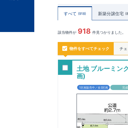
すべて
新築分譲住宅
918
918
該当物件が
件見つかりました。
物件をすべてチェック
チェ
土地 ブルーミング
画)
1区画販売中／全3区画
完