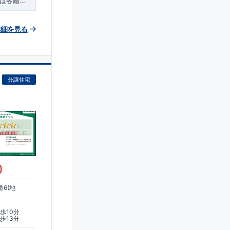
は各階
に
市立當麻小
『万代尺土
『長尾郵
詳細を見る
分譲住宅
)
6(地
歩10分
歩13分