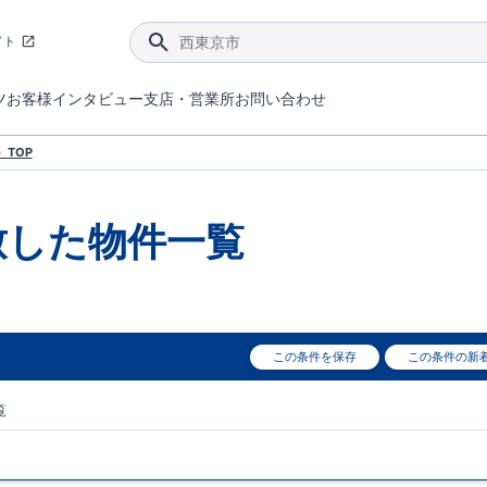
イト
ツ
お客様インタビュー
支店・営業所
お問い合わせ
てダメージを抑える制震技術。
4分野6項目で最高等級を取得！
ブルーミングガーデンは選ばれています。
件があったら行ってみよう！
ブルーミングガーデンは全棟で断熱等性能等級の「5」以上を標準取得しています。
東栄住宅では、地盤に特化した造成部門を社内に設置しお客様が安心して暮らせる土地をご提供するために、様々な取り組みを行っています。
声を大きくしてお伝えすることではないけど、実際に住んでみるとわかってくる。ブルーミングガーデンがこだわる「暮らしやすさ」を少しだけご紹介。
住宅にまつわるコラム。エリアから、キーワードから検索ができます。
室内空間を快適に保つ断熱性能
｢良い家を作って、きちんと手入れをして、長く大切に使う｣ことを目的とした、国が定めた7つの技術基準をクリ
ここまでやって低価格。コストパフォー
東栄住宅の特徴のひとつが自社一貫体制。土地の仕入れからお客様のご入居まで、東栄住宅のスタッフが携わっています。
東栄住宅の『分譲住宅』、『注文住宅』をご紹介いただくことでご紹介者様・ご成約いただいたお客様双方に特典をお贈りします。
TOP
致した
物件一覧
この条件を保存
この条件の新
覧