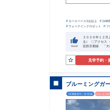
カースペース3台以上
24時
ウォークインクロゼット
フ
２０２６年１２月
る）
​〇アクセス
近鉄京都線 ​ 「
Good!
大寺北小学校まで徒
​・収納豊富でデザ
北こども園まで徒歩
きで、デザイン性
洗面所もついてま
見学予約・
・ベビーカーやア
​（株）東栄住宅 
時の洗濯も安心で
や日用品のストッ
ブルーミングガー
1区画販売中／全1区画
みらいエコ住宅