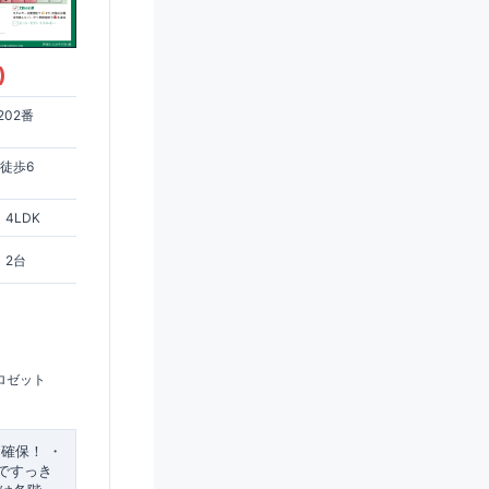
)
02番
徒歩6
4LDK
2台
ロゼット
ス
確保！
​・
ですっき