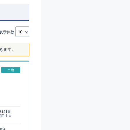
表示件数
きます。
土地
141番
間1丁目
8分