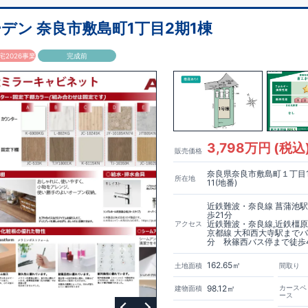
デン 奈良市敷島町1丁目2期1棟
2026事業
完成前
3,798万円 (税込
販売価格
奈良県奈良市敷島町１丁目1
所在地
11(地番)
近鉄難波・奈良線 菖蒲池
歩21分
近鉄難波・奈良線,近鉄橿原
アクセス
京都線 大和西大寺駅までバ
分 秋篠西バス停まで徒歩
162.65㎡
土地面積
間取り
98.12㎡
カースペ
建物面積
ース