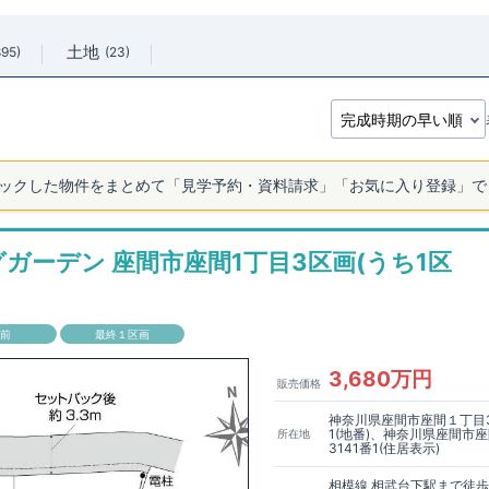
土地
895
23
ックした物件をまとめて「見学予約・資料請求」「お気に入り登録」で
ガーデン 座間市座間1丁目3区画(うち1区
成前
最終１区画
3,680万円
販売価格
神奈川県座間市座間１丁目3
1(地番)、神奈川県座間市座
所在地
3141番1(住居表示)
相模線 相武台下駅まで徒歩