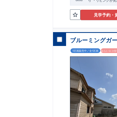
り
​・リビングが
Good!
設置
​
・
水回りには
学校附属幼稚園』
見学予約・
店』
徒歩約24分
『
便局』
徒歩約13分
​
ブルーミングガー
1区画販売中／全1区画
みらいエコ住宅