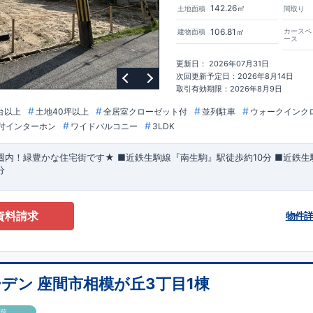
142.26㎡
土地面積
間取り
106.81㎡
カースペ
建物面積
ース
更新日： 2026年07月31日
次回更新予定日：2026年8月14日
取引有効期限：2026年8月9日
台以上
土地40坪以上
全居室クローゼット付
並列駐車
ウォークインク
付インターホン
ワイドバルコニー
3LDK
圏内！緑豊かな住宅街です★
■
近鉄生駒線『南生駒』駅
徒歩約10分
■
近鉄生
分
資料請求
物件
デン 座間市相模が丘3丁目1棟
成前