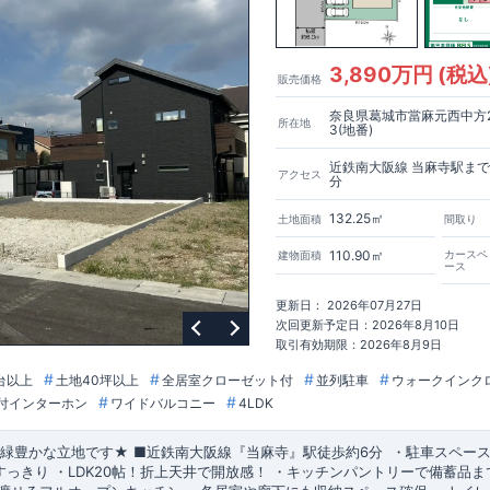
3,890万円 (税込
販売価格
奈良県葛城市當麻元西中方2
所在地
3(地番)
近鉄南大阪線 当麻寺駅まで
アクセス
分
132.25㎡
土地面積
間取り
110.90㎡
カースペ
建物面積
ース
更新日： 2026年07月27日
次回更新予定日：2026年8月10日
取引有効期限：2026年8月9日
台以上
土地40坪以上
全居室クローゼット付
並列駐車
ウォークインク
付インターホン
ワイドバルコニー
4LDK
！緑豊かな立地です★
■
近鉄南大阪線『当麻寺』駅
徒歩約6分
​
​​・
駐車スペー
すっきり
​
・
LDK20帖
！
折上天井
で開放感！
​・
キッチンパントリー
で備蓄品ま