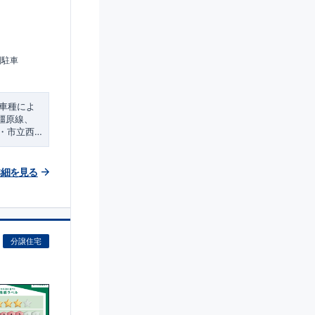
列駐車
※車種によ
橿原線、
・市立西
ス水栓付
市立西大寺
な手洗い
を採用！
​
詳細を見る
！悪天候の
​・食料品
分譲住宅