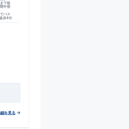
駅まで徒
座間中宿
までバス
徒歩4分
詳細を見る