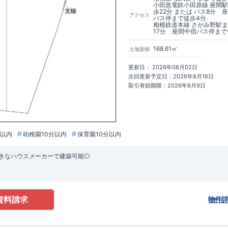
小田急電鉄小田原線 座間
歩22分 または バス8分 
アクセス
バス停まで徒歩4分
相模鉄道本線 さがみ野駅
17分 座間中宿バス停まで
168.61㎡
土地面積
更新日： 2026年08月02日
次回更新予定日：2026年8月16日
取引有効期限：2026年8月9日
分以内
幼稚園10分以内
保育園10分以内
きなハウスメーカーで建築可能◎
資料請求
物件