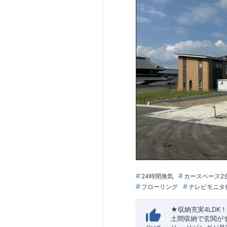
24時間換気
カースペース2
フローリング
テレビモニタ
★収納充実4LDK
土間収納
で玄関が