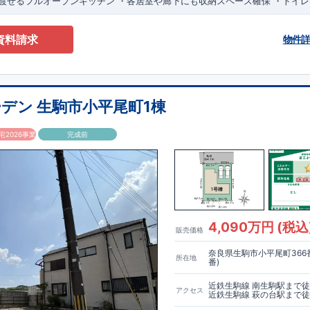
見渡せる
フルオープンキッチン
​
・各居室や廊下にも
収納スペース
確保
​・
トイレ
お手入れのしやすい設備
をえらびました
​ ​
『當麻第一保育園』
徒歩約12分
​『
徒歩約22分
『市立當麻小学校』
徒歩約22分
『市立白鳳中学校』
徒歩約7分
​
資料請求
ファミリーマート葛城竹内店』
徒歩約8分
​
『オークワ香芝南店』
徒歩約23分
物件
デン 生駒市小平尾町1棟
2026事業
完成前
4,090万円 (税込
販売価格
奈良県生駒市小平尾町366番
所在地
番)
近鉄生駒線 南生駒駅まで徒
アクセス
近鉄生駒線 萩の台駅まで徒