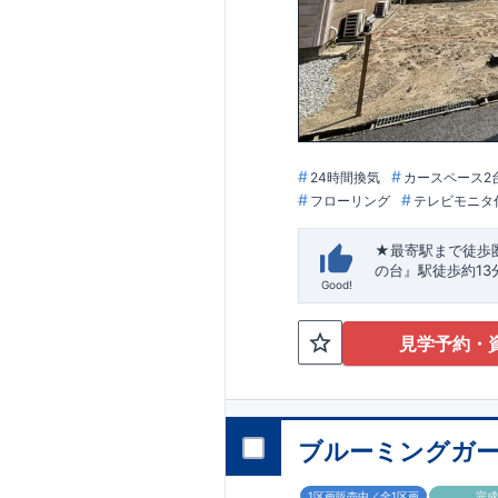
24時間換気
カースペース2
フローリング
テレビモニタ
★最寄駅まで徒歩
の台』駅
徒歩約13
Good!
見学予約・
ブルーミングガー
1区画販売中／全1区画
完