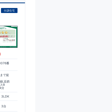
分譲住宅
)
076番
駅まで徒
線,近鉄
ス8
4分
3LDK
3台