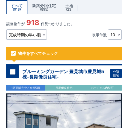
すべて
新築分譲住宅
土地
918
895
23
918
該当物件が
件見つかりました。
表示件数
物件をすべてチェック
ブルーミングガーデン 豊見城市豊見城5
分譲
住宅
棟-長期優良住宅-
1区画販売中／全5区画
長期優良住宅
バーチャル内覧可