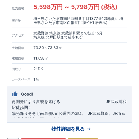
5,598万円 ～ 5,798万円 (税込)
販売価格
埼玉県さいたま市南区白幡６丁目1377番12(地番)、埼
所在地
玉県さいたま市南区白幡6丁目5-1(住居表示)
武蔵野線,埼京線 武蔵浦和駅まで徒歩15分
アクセス
埼京線 北戸田駅まで徒歩18分
73.30～73.33㎡
土地面積
117.58㎡
建物面積
2LDK
間取り
1台
カースペース
Good!
再開発により変貌を遂げる
​
JR武蔵浦和
駅徒歩圏！
陽光降りそそぐ南東側6ｍ公道面の3邸。
​
JR武蔵野線、JR埼京
線「
武蔵浦和
」駅まで徒歩15
分
​
自転車で約5分
物件詳細を見る
​◆設計・建設性能評価ｗ取得！
JR埼京線
「
北戸田
​
」駅まで徒歩18分​
◎性能評価とは
​​
​
【
設計
住
宅性能評価】
​
建物設計段階で、国が定めた
自転車で約6分
第三者機関
が