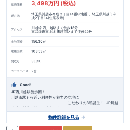
3,498万円 (税込)
販売価格
埼玉県川越市今成２丁目14番8(地番)、埼玉県川越市今
所在地
成2丁目14(住居表示)
川越線 西川越駅まで徒歩18分
アクセス
東武鉄道東上線 川越市駅まで徒歩22分
156.30㎡
土地面積
108.53㎡
建物面積
3LDK
間取り
2台
カースペース
Good!
JR西川越駅徒歩圏！
川越市駅も程近い利便性が魅力の立地に
​
こだわりの3邸誕生！
​
JR川越
線「
西川越
」駅まで徒歩18
分
​
​◆子育て環境良好！
​
今成小学校
自転車約6分（約1430ｍ）
まで徒歩9分、
富士見中学校
​ ​
物件詳細を見る
東武東上線「
まで徒歩24分！
川越市
​
幼稚園、保育園までは
」駅まで徒歩22
分
​
徒歩3分
圏内！
​
◆
広々とした敷地！
​
敷地は
34～40坪超
自転車約7分（約1740ｍ）
！
​
LDKは
16～19
帖
！
​