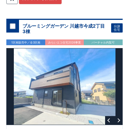
関
間取りプラン採用！
が評価しております！ ​ 【
​
​◆こだわりの内装！
建設
住宅性能評価】
​
2階洋室のうち一
​
第三
者機関
室は
開放的な勾配天井
により、建物完成までに
！
​
全居室
計4回
クローゼット付き！ ​ リビ
の検査が行われます！
​
​
◎この住宅の評価
ングはおしゃれな
​
折上天井
国が定めた
♪
​
​◆充実した設備！
耐震等級で最高の３
​
雨の日でも
を取得！
地震に強い
洗濯物が干せる
住宅です！
室内物干し
​
冬は暖かく夏は涼しくて快適♪ 省エ
​
浴室乾燥暖房機
付き！
​
食洗機
ネに優れた
付きシステムキッチン！
断熱等性能５
を取得！
​ ​
平日、休日 時間帯問わずご案内可
​ ​
その他項目も評価を受け
ブルーミングガーデン 川越市今成2丁目
分譲
ており、
能です！
性能に特化した
​
お気軽にお問い合わせください！
住宅です！
​
【お問い合わせ】
住宅
3棟
TEL：
048-710-5571
(営業時間 9:30～18:30 火水定休日)
1区画販売中／全3区画
みらいエコ住宅2026事業
バーチャル内覧可