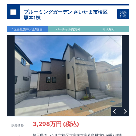
加須 徒歩
13
分
間取りのポイント
ブルーミングガーデン さいたま市桜区
分譲
LDK
約
19.5
帖
​陽当たりよく開放
■ 1
号棟
のゆとりあるリビング
住宅
塚本1棟
感があります。
■
共通
1区画販売中／全1区画
バーチャル内覧可
即入居可
・主寝室は将来仕切れる可変型プラン
・
2
階洋室
2
部屋にウォー
クインクローゼット設置
住宅設備のポイント
■
太陽光発電（フラットプラン）採用
月額サービス料
0
円で利用可
能
■
ホテルライクで実用的な洗面空間
（
オープンサニタリーirodori
/
詳細ページへ）
家計にやさしい住宅性能
■
長期優良住宅
住宅ローン控除額の優遇、
固定資産税の減額期間
延長など
税制面でのメリットが受けられます。
■
耐震等級
３
＋
制震ダンパー
建築基準法の
1.5
倍の耐震性。
地震保
険の割引（最大
50
％）対象です。
​ ​
​
現地のご案内・資料請求 受付中
■完成済みにつき、
実際の
​
​
建物・設備・間取りを
現地にてご確認いただけます。
ま
ずはお気軽にお問い合わせください。
3,298万円 (税込)
TEL
：
0120-44-1081
販売価格
（
9:30
～
18:30
／火水曜休み）
スマートフォンで見やすい特設サイトはこちら
埼玉県さいたま市桜区大字塚本字八島耕地369番73(地