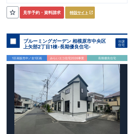
ローゼット】
私服通勤でお洋服をたくさんお持ちの方や、
流行ファッション
見学予約・資料請求
特設サイト
​​
がお好きな方にもおすすめ
♪
【全居室クローゼット完備】
​​
お子様のお洋服の収納にも困らない
☆
【２階の廊下収納】
​
生活感の出る掃除機や、
日用品などのアイテムを目隠し収納が
​​
​
できる
♪
【床下収納】
【大容量シューズクローゼット】
などの、あったらうれしい収納完備
☆
ブルーミングガーデン 相模原市中央区
分譲
,
[2]
対面キッチンには、食洗器搭載
★
住宅
上矢部2丁目1棟-長期優良住宅-
”
”
配膳・後片付け
が便利な
対面キッチン
には、
生活感を感じさせない
ビルトイン食洗器
を搭載
1区画販売中／全1区画
みらいエコ住宅2026事業
長期優良住宅
,
[4]
上部吹抜け
明るく開放的な空間を演出
♪
◎
暮らしに寄り添う住環境
◎
～徒歩圏内～
教育環境
／コンビニ
/
ドラッグストア
／
公園
■周辺環境■
【教育施設】
593m
8
​
せんだん保育園 約
（徒歩
分）
新磯保育園 約
784m
10
715m
9
​
​相陽中
（徒歩
分）
新磯小学校 約
（徒歩
分）
学
m
25
​
校 約2000
（徒歩
分）
【買い物施設】
556m
7
​
ローソン相模原磯部店 約
（徒歩
分）
ファミリーマート
1100m
4
​
座間一丁目店 約
（徒歩
1
分）
ドラッグセイムス座間