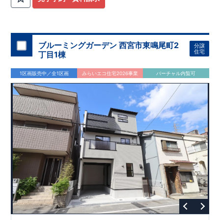
ブルーミングガーデン 西宮市東鳴尾町2
分譲
住宅
丁目1棟
1区画販売中／全1区画
みらいエコ住宅2026事業
バーチャル内覧可