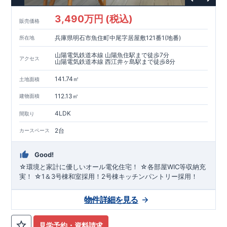
3,490万円 (税込)
販売価格
兵庫県明石市魚住町中尾字居屋敷121番1(地番)
所在地
山陽電気鉄道本線 山陽魚住駅まで徒歩7分
アクセス
山陽電気鉄道本線 西江井ヶ島駅まで徒歩8分
141.74㎡
土地面積
112.13㎡
建物面積
4LDK
間取り
2台
カースペース
Good!
☆環境と家計に優しいオール電化住宅！ ☆各部屋WIC等収納充
実！ ☆1＆3号棟和室採用！2号棟キッチンパントリー採用！
物件詳細を見る
見学予約・資料請求