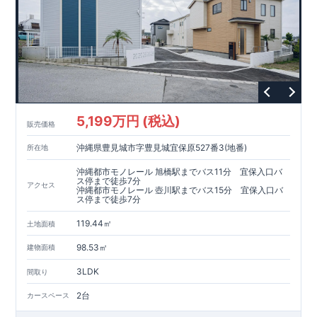
5,199万円 (税込)
販売価格
沖縄県豊見城市字豊見城宜保原527番3(地番)
所在地
沖縄都市モノレール 旭橋駅までバス11分 宜保入口バ
ス停まで徒歩7分
アクセス
沖縄都市モノレール 壺川駅までバス15分 宜保入口バ
ス停まで徒歩7分
119.44㎡
土地面積
98.53㎡
建物面積
3LDK
間取り
2台
カースペース