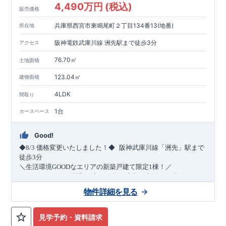
4,490万円 (税込)
販売価格
兵庫県西宮市東鳴尾町２丁目134番13(地番)
所在地
阪神電鉄武庫川線 洲先駅まで徒歩3分
アクセス
76.70㎡
土地面積
123.04㎡
建物面積
4LDK
間取り
1台
カースペース
Good!
​
◆8/3
価格変更いたしました！◆
阪神武庫川線
「洲先」
駅まで
​
徒歩
3
分
＼生活環境
GOOD
なエリアの新築戸建て限定1棟！／
・4
LDK
→5
LDK
へ
間取り変更可能
・衣類の収納に便利な
ウォー
クインクローゼット
・2部屋から行き来できる
続きバルコニー
物件詳細を見る
・デザインと機能性を兼ね備えた
オープンサニタリー
irodori
・
​
リビング全体を見渡せる
・網戸
11万円
(
税込
)
で設置可能！
対面キッチン
（オプション）
・お買い物施設（関西ス
​
ーパー）
↓クリックすると特設ページにジャンプします↓
徒歩10分
(
約787ｍ
)
見学予約・資料請求
2024
年グッドデザイン賞
3
プロジェクト同時受賞
○
・
「木造