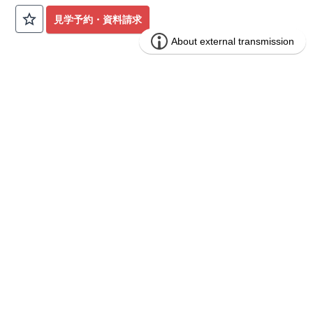
公園も身近にあり、快適な新生活が始められます♪
見学予約・資料請求
​◇アクセス◇
​・JR横浜線「矢部」駅まで徒歩22分
◇ロケーション◇
・相模原市立大野北小学校 徒歩22分
ブルーミングガーデン 豊田市山之手9丁
分譲
・コープときわ店 徒歩9分
住宅
目1棟
・フードワン淵野辺店 徒歩20分
​・セブンイレブン町田常盤店 徒歩11分
1区画販売中／全1区画
みらいエコ住宅2026事業
バーチャル内覧可
◇ブルーミングガーデンのこだわり◇
【全棟自社一貫体制】
・誰が、何をしたか。が明確だからこそ、お客様の安心に繋が
ります。
・設計、施工、営業が互いに協力しあい、最良のプランを提供
いたします。
・不要な中間マージンを抑えることで、コストダウンに努めて
います。
【耐震等級3取得】
・東栄住宅の建物は、国が定めた耐震等級で最高の3を取得。
建築基準法で定められた、｢数百年に一度発生する地震に対し
て、倒壊、崩壊しない。｣という基準から、さらに1.5倍の耐震
力を達成しています。
【住宅性能評価ダブル取得】
・設計住宅性能評価：建物設計段階で、国が認めた第三者機関