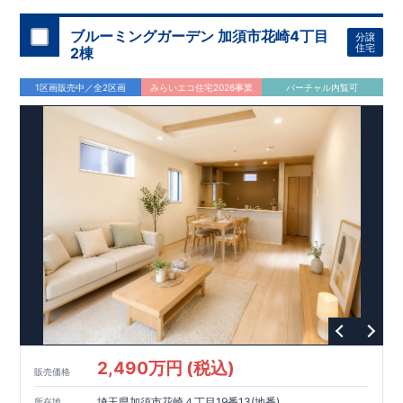
ブルーミングガーデン 加須市花崎4丁目
分譲
住宅
2棟
1区画販売中／全2区画
みらいエコ住宅2026事業
バーチャル内覧可
2,490万円 (税込)
販売価格
埼玉県加須市花崎４丁目19番13(地番)
所在地