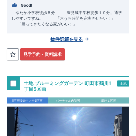
Good!
ゆたか小学校徒歩８分、 豊見城中学校徒歩１０分。通学
しやすいですね。
​ ​ ​ ​
「おうち時間を充実させたい！」
「帰ってきたくなる家がいい！」
「おしゃれなら建売住宅もありかも！」
物件詳細を見る
TEL:098-860-2201
（火・水曜日定休日、年末年始休み）
■
オプションではありません！全棟標準搭載
床下換気システ
見学予約・資料請求
ム・ガス衣類乾燥機・食洗器・宅配ボックス・玄関電子キー・
浴室換気乾燥機・防犯ガラス
■
１階廻りの構造材は
防腐・防蟻性
を確保するため、構造用集
成材に
ヒノキ
を使用しております！
土地 ブルーミングガーデン 町田市鶴川1
土地
■
長期優良住宅
もっと詳しく
「いい家を作って、きちんと手
丁目5区画
入れをして、長く大切に使う」という考え方の下、
国が定めた
7
つの厳しい技術基準をクリアした物件だけが認定を受けられる
1区画販売中／全5区画
バーチャル内覧可
最終１区画
長期優良住宅。
長期優良住宅として認定を受けるためには、国が定めた下記
7
つ
の技術基準をクリアする必要があります。東栄住宅は全棟でク
リア！①耐震性②劣化対策③維持管理性④住戸面積⑤省エネル
ギー性⑥居住環境⑦維持保全管理
そのほかの魅力として、住宅ローン金利優遇、固定資産税の減
税、中古市場での売却時にも有利です。
■
住宅性能評価ダブル
取得
もっと詳しく
「設計」と「建設」のダブルで性