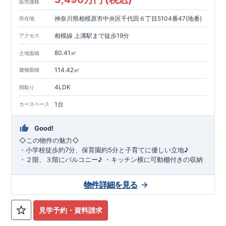
販売価格
神奈川県相模原市中央区千代田６丁目5104番47(地番)
所在地
相模線 上溝駅まで徒歩19分
アクセス
80.41㎡
土地面積
114.42㎡
建物面積
4LDK
間取り
1台
カースペース
Good!
◇
この物件の魅力
◇
・
小学校徒歩約
7
分、保育園約
5
分と子育てに優しい立地♪
・２階、３階にバルコニー♪
・キッチン横に可動棚付きの収納
完備。
・家族で過ごすこともできるワイドバルコニー完備。
◇
アクセ
物件詳細を見る
ス
◇
JR
相模線「上溝」駅
徒歩
19
分
◇
ロケーション
◇
・相模原市立星が丘小学校
徒歩
7
分
・オーケ
ー相模原店
徒歩
4
分
・業務スーパー相
見学予約・資料請求
模原店
徒歩
12
分
・やまうち医院 徒歩
4
分
・セブン
イレブン星ヶ丘店 徒歩
4
分