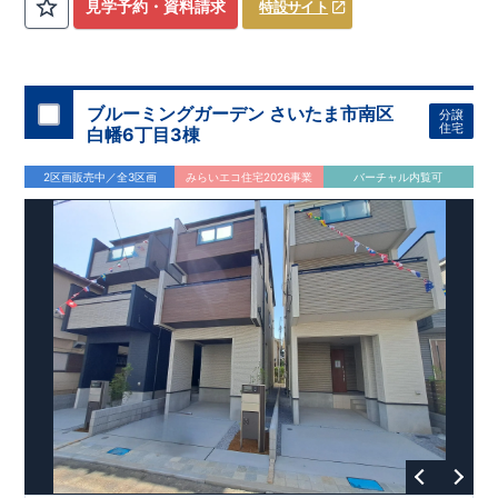
​
3（4）
​◆設計・建設性能評価ｗ取得！
LDK～4LDK
の間取りプラン採用！
​
◎性能評価とは
​
​◆こだわりの内
​​
【
設計
見学予約・資料請求
特設サイト
住宅性能評価】
装！
​
2階洋室のうち一室は
​
建物設計段階で、国が定めた
開放的な勾配天井
！
​
全居室
第三者機関
クロ
が評価しております！ ​ 【
ーゼット付き！ ​ リビングはおしゃれな
建設
住宅性能評価】
折上天井
​
♪
​
​◆充実し
第三者
機関
た設備！
により、建物完成までに
​
雨の日でも洗濯物が干せる
計4回
の検査が行われます！
室内物干し
​
浴室乾燥
​
​ ◎
この住宅の評価
暖房機
付き！
​
​
国が定めた
食洗機
付きシステムキッチン！
耐震等級で最高の３
​
平日、休日
を取得！
地
震に強い
時間帯問わずご案内可能です！
住宅です！
​
冬は暖かく夏は涼しくて快適♪ 省エネ
​
お気軽にお問い合わせくださ
ブルーミングガーデン さいたま市南区
分譲
に優れた
い！
​
【お問い合わせ】TEL：
断熱等性能５
を取得！
048-710-5571
​ ​
その他項目も評価を受けて
(営業時間 9:30～
住宅
白幡6丁目3棟
おり、
18:30 火水定休日)
性能に特化した
住宅です！
2区画販売中／全3区画
みらいエコ住宅2026事業
バーチャル内覧可