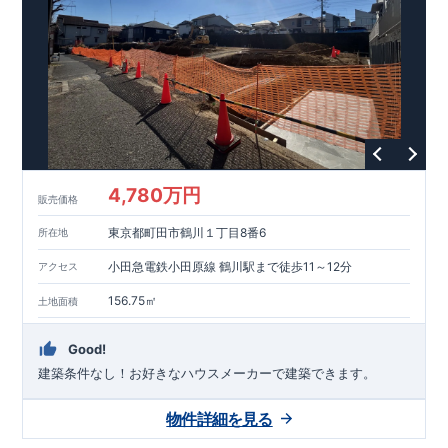
能を評価されています！図面を第三者機関へ提出します。外部
■
当社こだわりの空間アイディアを
ショート動画
で
評価委員が建設中に
ご紹介しています。
3
回、竣工時に
ここをクリッ
1
回の現場検査が行われま
ク
す。構造の安定、劣化の軽減、維持管理への配慮、温熱環境・
エネルギー消費量（断熱等性能）の必須
4
分野、空気環境で、最
高等級取得！
■
耐震等級
3
もっと詳しく
東栄住宅の建物
は、国が定めた耐震最高等級
3
を取得。建築基準法に定められ
た、｢数百年に一度発生する地震に対して、倒壊、崩壊しない｣
という基準から、さらに
1.5
倍の耐震力を達成しています。
■
耐
風等級
2
災害時の損傷の受けにくさを評価されています。建築
基準法に定められている暴風による力（
500
年に
1
度）のさらに
4,780万円
販売価格
1.2
倍の暴風に対しても損傷を生じないことで耐風最高等級
2
を
取得しています。
■
自社一貫体制
もっと詳しく
東栄住宅は土
東京都町田市鶴川１丁目8番6
所在地
地の仕入れ、設計、施工、販売、メンテナンスまで、すべての
プロセスに携わっています。
■
アフターサポート
もっ
小田急電鉄小田原線 鶴川駅まで徒歩11～12分
アクセス
と詳しく
快適に暮らすことができる住宅の品質を長期にわたり
維持するには、定期的な点検を実施することが重要です。
最大
156.75㎡
土地面積
60
年間の保証制度がございます。もちろん、定期点検以外でも
万一不具合が発生した際は対応いたします。
Good!
建築条件なし！​お好きなハウスメーカーで建築できます。
物件詳細を見る