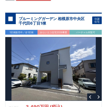
住宅用制震ダンパー/
東栄セーフティダンパー」
・
「地盤改良
工法/R-Evolve
パイル」
・
「宅地開発手法/
簡単に地図から消
せる道」
平日・休日ご内覧可能です！
○
第18
回キッズデザイン
賞
受賞
・
2024
年、東栄住宅
の新たな空間提案
ぜひお気軽にお問い合わせください♪
「マルチエント
ラ
ンス」
西宮営業所
が受賞いたしまし
TEL
：
0798-
ブルーミングガーデン 相模原市中央区
分譲
​
た！
38-1246
○
耐震等級最高
(
定休日：火・水・年末年始
等
級3
・数百年に一度の地震に耐える力
)
住宅
千代田6丁目1棟
の
1.5
倍の耐震性！
・さらに繰り返しの地震に強い
制震
ダンパ
ー
採用で安心！
○
BELS
・エコ住宅としての性能評価を全号棟
1区画販売中／全1区画
みらいエコ住宅2026事業
バーチャル内覧可
が取得しています！
○
住宅性能評価ダブ
ル
取得
・『設計』住
宅性能評価…建物設計段階で、国が認めた第三者機関が評価し
ております。
・『建設』住宅性能評価…評価を受けた図面通
りに施工されているか、建設までに計
4
回チェックが行われま
す。
3,490万円 (税込)