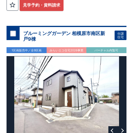
外から帰ってきたお子様も
お部屋を汚さず
に安心です♪
見学予約・資料請求
​・
キッチンには
食器洗い機完備
◎家事の
負担軽減
に！
・キッチン横に
パントリー付き♪
​・オープンサニタリーirodori採用！
​
段差のない
シームアンダーボウル仕様で
お手入れ簡単◎
​・主寝室には
アクセントクロス
使用♪
ブルーミングガーデン 相模原市南区新
分譲
住宅
戸9棟
​↓↓クリックで詳細ご紹介
◆充実の
アフターサポート
◆
1区画販売中／全9区画
みらいエコ住宅2026事業
バーチャル内覧可
​東栄住宅では、お引き渡し後最大4回の無料点検と、最長60年
間の品質保証を実施。
​お引き渡しからが本当のお付き合いだと考え、アフターサービ
スを外部の業者に委託せず、
​東栄住宅グループ「東栄ホームサービス株式会社」にて責任を
もって対応いたします。
​​↓↓クリックで詳細ご紹介
◆
長期優良住宅
【済】◆
​当物件は国から定められた7つの技術基準をクリアした認定住
宅！
​住宅ローンの金利優遇、税金面の優遇が得られるなどの、金銭
的メリットが大きいのも魅力です。
​東栄住宅はパワービルダーで所得数No.1です！