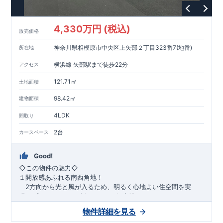
1200m
15
​
店 約
（徒歩
分）
たからやフレサ磯部店 約
1400m
18
【その他施設】
（徒歩
分）
550m
7
​
根岸台公園 約
（徒歩
分）
下磯部東子どもの広場 約
4,330万円 (税込)
757m
10
​
772m
10
​
販売価格
（徒歩
分）
新戸診療所 約
（徒歩
分）
相模原
900m
12
​
磯部郵便局 約
（徒歩
分）
磯部クリニック 約
神奈川県相模原市中央区上矢部２丁目323番7(地番)
所在地
948m
12
​
■
東栄住宅の家作り■
（徒歩
分）
■
ブルーミングガーデンのこだわり
■
​↑
↑ ​
■
​
各タイトルをクリック
長期優良住宅取得
【国が定めた７つ
横浜線 矢部駅まで徒歩22分
アクセス
​
​
の技術基準をクリア
☆
】
１
耐久性
/
２劣化対策
/
３維持管理性
４
住宅面積
/
５省エネルギー性
/
６
居住環境
/
７
維持保全管理
121.71㎡
土地面積
​
■
住宅性能評価ダブル取得
スマートフォンで見やすい特設サイ
​
トはこちら
★
物件のご案内は、
事前予約
が
オススメ
です
☆
98.42㎡
建物面積
​
​
スムーズにご案内が可能
♪
お気軽にお問い合わせください
♪
お
4LDK
TEL:0120-07-1081​
間取り
​
​
問い合わせお待ちしております
☆
※
未完成の
場合は、現地確認の他に
近くにある同仕様の完成物件をご案内
2台
カースペース
致します。
Good!
​◇この物件の魅力◇
１開放感あふれる南西角地！
2方向から光と風が入るため、明るく心地よい住空間を実
現。プライバシーも確保しやすい好立地です♪
​２
自然と利便が両立するロケーション！
物件詳細を見る
最寄りの矢部駅まで徒歩22分で、駅利用も可能。生活施設や