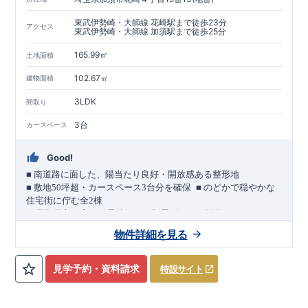
東武伊勢崎・大師線 花崎駅まで徒歩23分
アクセス
東武伊勢崎・大師線 加須駅まで徒歩25分
165.99㎡
土地面積
102.67㎡
建物面積
3LDK
間取り
3台
カースペース
Good!
■
南道路に面した、陽当たり良好・開放感ある整形地
​
■
敷地
50
坪超・カースペース
3
台分を確保
■
のどかで穏やかな
住宅街に佇む全
2
棟
（長期優良住宅／耐震等級３・制震ダンパー採用）
車道
7.0m
南道路
12.0m
（歩道含む・
）に面した、
開放感と陽当
物件詳細を見る
たりに恵まれた立地。
約
12m
超
南北に長い整形地を活かし、
建物南側には
の奥行きが
あり、
採光・通風・プライバシー性にも配慮した敷地計画で
見学予約・資料請求
特設サイト
す。
3
■
買物施設が徒歩圏内
・ローソン 徒歩
分
・ドラッグストアコ
スモス 徒歩約
10
分
・クスリのアオキ 徒歩約
10
分
・ビバモール