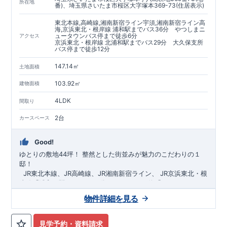
https://www.e-blooming.com/bukken/60075018/
所在地
番)、埼玉県さいたま市桜区大字塚本369-73(住居表示)
東北本線,高崎線,湘南新宿ライン宇須,湘南新宿ライン高
海,京浜東北・根岸線 浦和駅までバス36分 やつしまニ
ュータウンバス停まで徒歩6分
アクセス
京浜東北・根岸線 北浦和駅までバス29分 大久保支所
バス停まで徒歩12分
147.14㎡
土地面積
103.92㎡
建物面積
4LDK
間取り
2台
カースペース
Good!
ゆとりの敷地44坪！
​
整然とした街並みが魅力のこだわりの１
邸！
​ ​ ​
JR東北本線、JR高崎線、
JR湘南新宿ライン、
JR京浜東北・根
岸線「
浦和
」駅までバス36
分
バス停「
やつしまニュー
タウン
」まで徒歩6
分
​ ​
JR京浜東北・根岸線
「
北浦和
」駅までバ
物件詳細を見る
ス29
​◆子育て環境良好！
分
​
大久保小学校
バス停
まで徒歩12分、
「
大久保支所
大久保
」まで徒歩
中学
12分​
校
まで徒歩12分！
​
​◆設計・建設性能評価ｗ取得！
​
幼稚園、保育園までは
​
◎性能評価とは
徒歩20分
圏内！
​​
【
​
◆
設
計
広々とした敷地！
住宅性能評価】
​
​
敷地は
建物設計段階で、国が定めた
44坪超
！
​
LDKは
18
帖
！
​
第三者機
4LDK
の
見学予約・資料請求