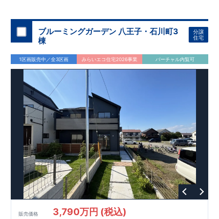
◇
ブルーミングガーデンのこだわり
◇
【全棟自社一貫体制】
・誰が、何をしたか。が明確だからこそ、お客様の安心に繋が
ります。
・設計、施工、営業が互いに協力しあい、最良のプラ
ブルーミングガーデン 八王子・石川町3
分譲
ンを提供いたします。
・東栄住宅では、お引渡し後最大
・不要な中間マージンを抑えることで、
10
回の無料定期点検と、
60
年
住宅
棟
コストダウンに努めています。
間の品質保証を実施。お引渡しからが本当のお付き合いだと考
【耐震等級3
取得】
・東栄住宅
の建物は、国が定めた耐震等級で
え、アフターサービスを外部の業者に委託せず、東栄住宅グル
3
を取得。建築基準法で定め
1区画販売中／全3区画
みらいエコ住宅2026事業
バーチャル内覧可
られた、｢数百年に一度発生する地震に対して、倒壊、崩壊しな
ープ「東栄ホームサービス株式会社」にて責任をもって対応い
い。｣という基準から、さらに
たします。
1.5
倍の耐震力を達成していま
す。
【住宅性能評価ダブル取得】
・設計住宅性能評価：建物
設計段階で、国が認めた第三者機関が評価しています。
・建設
住宅性能評価：評価を受けた図面通りに施工されているか、建
設までに、計
4
回のチェックが行われます。
図面や書類上だけ
でなく、現場の施工状況を検査した上で、品質を保証していま
す。
【充実のアフターサポート】
3,790万円 (税込)
販売価格