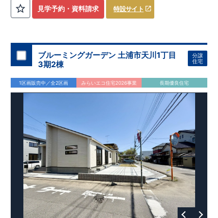
評価しております！ ​ 【
建設
住宅性能評価】
​
第三者機
見学予約・資料請求
特設サイト
関
​◆子育て環境良好！
により、建物完成までに
​
辻小学校
計4回
まで徒歩8分、
の検査が行われます！
内谷中学校
​
​ ◎こ
まで
の住宅の評価
徒歩9分！
​
幼稚園、保育園までは
​
国が定めた
耐震等級で最高の３
徒歩6分
圏内！
を取得！
​
◆
南東側6
地震
に強い
ｍ公道面！
住宅です！
​
陽光降りそそぐ明るい室内！
​
冬は暖かく夏は涼しくて快適♪ 省エネに
​
LDKは
16
帖
！
​
優れた
2（3）LDK
断熱等性能５
の間取りプラン採用！
を取得！
​ ​
その他項目も評価を受けてお
​
​◆こだわりの内装！
​
家
り、
族構成の変化に対応可能な可変型プラン！
性能に特化した
住宅です！
​
全居室
クローゼッ
ブルーミングガーデン 土浦市天川1丁目
分譲
ト付き！ ​
​◆充実した設備！
​
冬でも快適！LDK床暖房標準装
住宅
3期2棟
備♪
​
雨の日でも洗濯物が干せる
室内物干し
​
浴室乾燥暖房機
付き！
​
食洗機
付きシステムキッチン！
​
平日、休日 時間帯
1区画販売中／全2区画
みらいエコ住宅2026事業
長期優良住宅
問わずご案内可能です！
​
お気軽にお問い合わせください！
​
【お問い合わせ】TEL：
048-710-5571
(営業時間 9:30～
18:30 火水定休日)