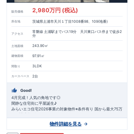
2,980万円 (税込)
販売価格
茨城県土浦市天川１丁目1008番98、109(地番)
所在地
常磐線 土浦駅までバス19分 天川東口バス停まで徒歩2
アクセス
分
243.90㎡
土地面積
97.91㎡
建物面積
3LDK
間取り
2台
カースペース
Good!
4月完成！人気の角地です◎
閑静な住宅街に平屋誕生♪
​みらいエコ住宅2026事業の対象物件※条件有り
​
国
から最大75万
円の補助金が得られます！
​※補助金額より事務手数料として99000 円（税込）及び振込手
物件詳細を見る
数料が差し引かれます。
★魅力的な間取り★
​・
玄関から
直接洗面所・浴室
へアクセスで
きる動線の為、