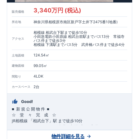
​​↓↓クリックで詳細ご紹介
3,340万円 (税込)
​◆耐震＋制震。
東栄セーフティーダンパー
標準装備◆
販売価格
​大きな揺れから家を守るだけではなく揺れそのものを軽減
神奈川県相模原市南区新戸字土井下2475番1(地番)
所在地
​建築基準法に定められた、「数百年に一度発生する地震に対し
て、倒壊、崩壊しない」
相模線 相武台下駅まで徒歩10分
​という基準から、さらに1.5倍の耐震力を達成しています。
小田急電鉄小田原線 相武台前駅までバス13分 常福寺
アクセス
バス停まで徒歩3分
相模線 下溝駅までバス5分 武井橋バス停まで徒歩4分
注文住宅のような個性あふれる間取り、
​住宅品質を担保しながらも
コストパフォーマンスの高さ
がブル
124.54㎡
土地面積
ーミングガーデンの魅力です。
「ここまでやってこの価格」
をぜひ体験してください。
99.05㎡
建物面積
4LDK
間取り
2台
カースペース
Good!
■
■
新
規
公
開
物
件
☆ 堂 々 完 成 ☆
JR
10
​
相模線
「相武台下」駅
まで
徒歩
分
,
☆
おすすめポイント
☆
[1]
多彩な収納プラン完備
★
【玄関土間収納】
物件詳細を見る
​​
スーツケースやベビーカーの収納にも便利
♪
【ウォークインク