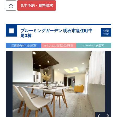
見学予約・資料請求
ブルーミングガーデン 明石市魚住町中
分譲
住宅
尾3棟
1区画販売中／全3区画
みらいエコ住宅2026事業
バーチャル内覧可