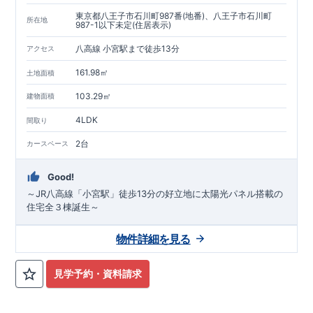
東京都八王子市石川町987番(地番)、八王子市石川町
所在地
987-1以下未定(住居表示)
八高線 小宮駅まで徒歩13分
アクセス
161.98㎡
土地面積
103.29㎡
建物面積
4LDK
間取り
2台
カースペース
Good!
～JR八高線「小宮駅」徒歩13分の好立地に太陽光パネル搭載の
住宅全３棟誕生～
物件詳細を見る
見学予約・資料請求