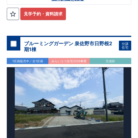
・ひかり幼稚園まで徒歩12分
https://www.e-blooming.com/bukken/84975048/
​
​〇この物件のおすすめ
​・収納豊
富でデザイン性に優れたワイド洗面台！ ​・ペニンシュラキッチ
ンを採用！
​
タッチレス水栓付きで、デザイン性・機能性共に
見学予約・資料請求
高です。 ​・1階のトイレはタンクレストイレで、スタイリッシ
ュな手洗い洗面所もついてます！
・リビングには、高級感やデ
ザイン性をプラスしたグラビオエッジの壁を採用！
​
​・食料品の
備蓄が行え家事動線がスムーズなパントリー。
​
・土間収納に
は、アウトドアグッズ等様々な物を収納する事が出来ます！
​
・
ブルーミングガーデン 泉佐野市日野根2
分譲
２階のウォークインクローゼットには、衣類等たっぷり収納が
住宅
期1棟
行えます！
​
​お気軽にご連絡ください！
​（株）東栄住宅 京都
営業所
​TEL:075-394-5350
​定休日：火・水・年末年始な
1区画販売中／全1区画
みらいエコ住宅2026事業
完成前
ど
​