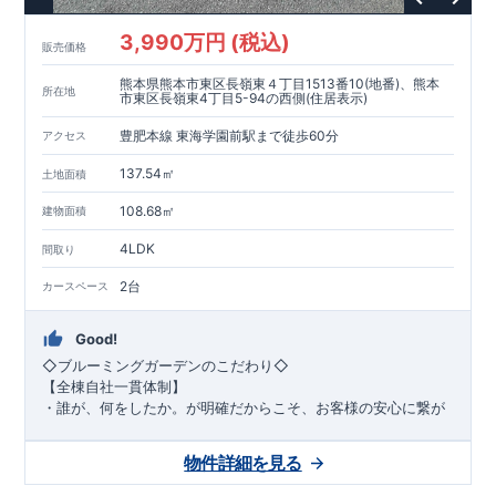
3,990万円 (税込)
販売価格
熊本県熊本市東区長嶺東４丁目1513番10(地番)、熊本
所在地
市東区長嶺東4丁目5-94の西側(住居表示)
豊肥本線 東海学園前駅まで徒歩60分
アクセス
137.54㎡
土地面積
108.68㎡
建物面積
4LDK
間取り
2台
カースペース
Good!
◇ブルーミングガーデンのこだわり◇
【全棟自社一貫体制】
・誰が、何をしたか。が明確だからこそ、お客様の安心に繋が
ります。
・設計、施工、営業が互いに協力しあい、最良のプランを提供
物件詳細を見る
いたします。
・不要な中間マージンを抑えることで、コストダウンに努めて