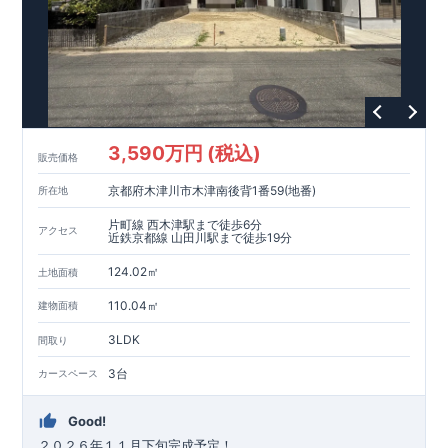
3,590万円 (税込)
販売価格
京都府木津川市木津南後背1番59(地番)
所在地
片町線 西木津駅まで徒歩6分
アクセス
近鉄京都線 山田川駅まで徒歩19分
124.02㎡
土地面積
110.04㎡
建物面積
3LDK
間取り
3台
カースペース
Good!
２０２６年１１月下旬完成予定！