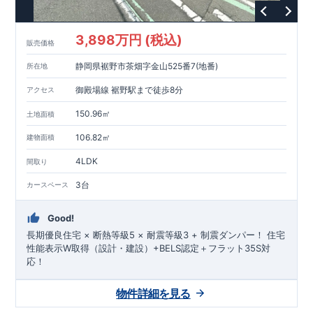
3,898万円 (税込)
販売価格
静岡県裾野市茶畑字金山525番7(地番)
所在地
御殿場線 裾野駅まで徒歩8分
アクセス
150.96㎡
土地面積
106.82㎡
建物面積
4LDK
間取り
3台
カースペース
Good!
長期優良住宅 × 断熱等級5 × 耐震等級3 + 制震ダンパー！ 住宅
性能表示W取得（設計・建設）+BELS認定＋フラット35S対
応！
物件詳細を見る