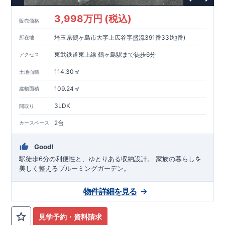
東栄住宅グループ「東栄ホームサービス株式会社」にて責任を
もって対応いたします。
3,998万円 (税込)
販売価格
埼玉県鶴ヶ島市大字上広谷字盛流391番33(地番)
所在地
東武鉄道東上線 鶴ヶ島駅まで徒歩6分
アクセス
114.30㎡
土地面積
109.24㎡
建物面積
3LDK
間取り
2台
カースペース
Good!
駅徒歩6分の利便性と、ゆとりある収納設計。 家族の暮らしを
美しく整えるブルーミングガーデン。
物件詳細を見る
見学予約・資料請求