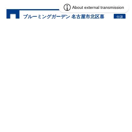
ブルーミングガーデン 名古屋市北区喜
分譲
住宅
惣治2丁目1棟
1区画販売中／全1区画
みらいエコ住宅2026事業
完成前
4,390万円 (税込)
販売価格