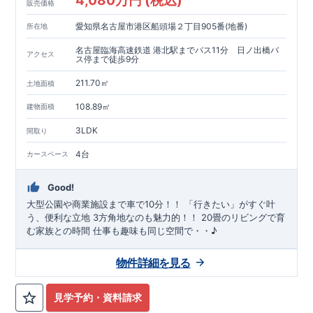
4,080万円 (税込)
販売価格
愛知県名古屋市港区船頭場２丁目905番(地番)
所在地
名古屋臨海高速鉄道 港北駅までバス11分 日ノ出橋バ
アクセス
ス停まで徒歩9分
211.70㎡
土地面積
108.89㎡
建物面積
3LDK
間取り
4台
カースペース
Good!
大型公園や商業施設まで車で10分！！ 「行きたい」がすぐ叶
う、便利な立地 3方角地なのも魅力的！！ 20畳のリビングで育
む家族との時間 仕事も趣味も同じ空間で・・♪
物件詳細を見る
見学予約・資料請求