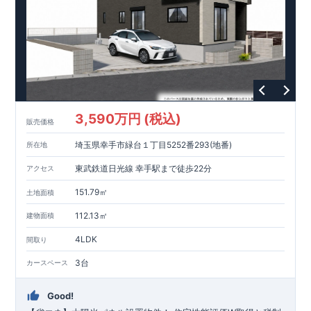
3,590万円 (税込)
販売価格
埼玉県幸手市緑台１丁目5252番293(地番)
所在地
東武鉄道日光線 幸手駅まで徒歩22分
アクセス
151.79㎡
土地面積
112.13㎡
建物面積
4LDK
間取り
3台
カースペース
Good!