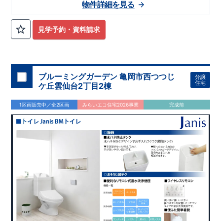
物件詳細を見る
見学予約・資料請求
ブルーミングガーデン 亀岡市西つつじ
分譲
住宅
ケ丘雲仙台2丁目2棟
1区画販売中／全2区画
みらいエコ住宅2026事業
完成前