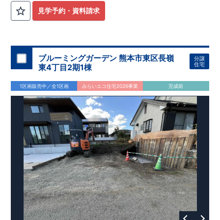
見学予約・資料請求
ブルーミングガーデン 熊本市東区長嶺
分譲
住宅
東4丁目2期1棟
1区画販売中／全1区画
みらいエコ住宅2026事業
完成前