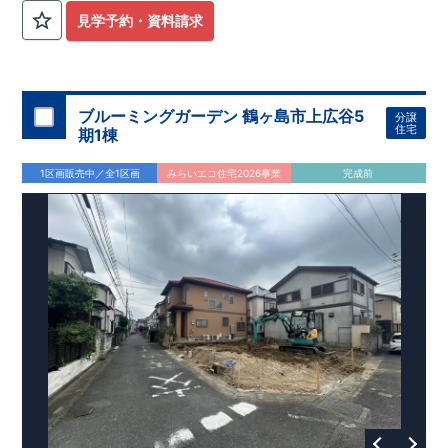
います。
見学予約・資料請求
【耐震等級3取得】
・東栄住宅の建物は、国が定めた耐震等級で最高の3を取得。
建築基準法で定められた、
｢数百年に一度発生する地震に対して、倒壊、崩壊しない。｣
という基準から、さらに1.5倍の耐震力を達成しています。
ブルーミングガーデン 鶴ヶ島市上広谷5
分譲
【住宅性能評価ダブル取得】
住宅
期1棟
・設計住宅性能評価：建物設計段階で、国が認めた第三者機関
が評価しています。
1区画販売中／全1区画
みらいエコ住宅2026事業
完成前
・建設住宅性能評価：評価を受けた図面通りに施工されている
か、建設までに、計4回のチェックが行われます。
図面や書類上だけでなく、現場の施工状況を検査した上で、品
質を保証しています。
【長期優良住宅】
長期優良住宅とは、｢良い家を作って、きちんと手入れをして、
長く大切に使う｣ことを目的とした認定制度。
住宅ローン減税、固定資産税などの税制優遇を受けられるだけ
でなく、中古市場でも、長期優良住宅が有利に働きます。
【充実のアフターサポート】
・東栄住宅では、お引渡し後最大10回の無料定期点検と、60年
間の品質保証を実施。
お引渡しからが本当のお付き合いだと考え、アフターサービス
を外部の業者に委託せず、