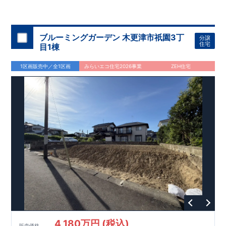
ブルーミングガーデン 木更津市祇園3丁
分譲
住宅
目1棟
1区画販売中／全1区画
みらいエコ住宅2026事業
ZEH住宅
4,180万円 (税込)
販売価格