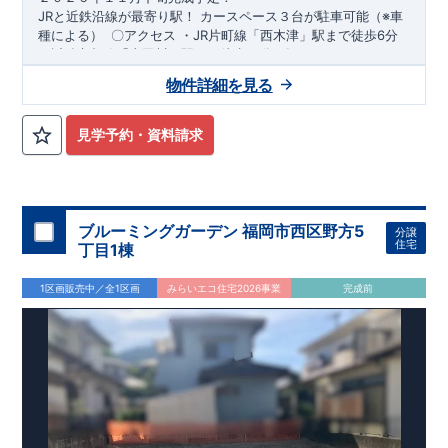
​JRと近鉄沿線が最寄り駅！
​カースペース３台が駐車可能（※車
種による）
​
​〇アクセス
・JR片町線「西木津」駅まで徒歩6分 ​
・近鉄京都線「山田川」駅まで徒歩19分
​
​〇ロケーション
・木
津川市立相楽小学校まで徒歩11分 ​・木津川市立木津中学校まで
スマートフォンで見やすい特設サイトはこちら
物件詳細を見る
徒歩9分 ​・相楽保育園まで徒歩14分 ​・木津幼稚園まで徒歩14分
https://www.e-blooming.com/bukken/84975048/
​・愛光こども園まで徒歩20分 ​・幼保連携型認定こども園木津さ
くらの森まで徒歩21分 ​
​〇この物件のおすすめ
​
・収納豊富でデ
見学予約・資料請求
ザイン性に優れたワイド洗面台！ ​・ペニンシュラキッチンを採
用！ ​ タッチレス水栓付きで、デザイン性・機能性共に高で
す。 ​・1階のトイレはタンクレストイレで、スタイリッシュな
手洗い洗面所もついてます！ ・リビングには、高級感やデザイ
ン性をプラスしたグラビオエッジの壁を採用！ ​​・食料品の備蓄
ブルーミングガーデン 福岡市西区野方5
分譲
が行え家事動線がスムーズなパントリー。 ​・土間収納には、ア
住宅
丁目1棟
ウトドアグッズ等様々な物を収納する事が出来ます！ ​・格子間
仕切は圧迫感や部屋の一体感を損なう事無く、お部屋を仕切る
1区画販売中／全1区画
みらいエコ住宅2026事業
完成前
事が出来ます！ ​・２階のウォークインクローゼットには、衣類
等たっぷり収納が行えます！
​
​お気軽にご連絡ください！
（株）東栄住宅 京都営業所
​TEL:075-394-5350
​定休
日：火・水・年末年始など
​