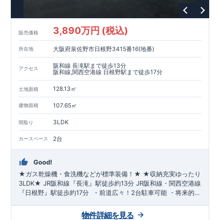
3,890万円 (税込)
販売価格
大阪府泉佐野市日根野3415番16(地番)
所在地
阪和線 長滝駅まで徒歩13分
アクセス
阪和線,関西空港線 日根野駅まで徒歩17分
128.13㎡
土地面積
107.65㎡
建物面積
3LDK
間取り
2台
カースペース
Good!
★ガス乾燥機・食洗機などが標準装備！★
​
★収納充実ゆったり
3LDK★
JR阪和線『長滝』駅
徒歩約13分
JR阪和線・関西空港線
『日根野』駅
徒歩約17分
​ ​・前道広々！
2台駐車可
能 ​・将来的に
お部屋を増やせる
可変間取(有償)
​・
土間収納
で玄関すっきり ​・
LDKは20帖
！便利な
パントリー設置
​・
各居室に収納
確保 ​・便
物件詳細を見る