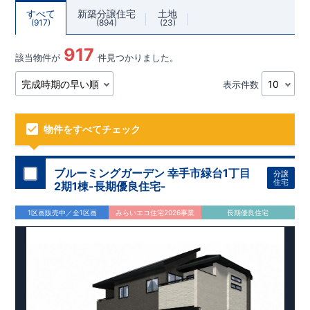
すべて
新築分譲住宅
土地
917
894
23
917
該当物件が
件見つかりました。
表示件数
物件をすべてチェック
ブルーミングガーデン 幸手市緑台1丁目
分譲
住宅
2期1棟-長期優良住宅-
1区画販売中／全1区画
みらいエコ住宅2026事業
長期優良住宅