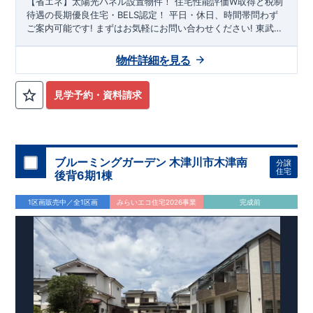
【省エネ】太陽光パネル設置物件！
住宅性能評価W取得と税制
待遇の長期優良住宅・BELS認定！
平日・休日、時間帯問わず
ご案内可能です!
まずはお気軽にお問い合わせください!
東武日
光線「
幸手
」駅徒歩22分
さかえ小学校
徒歩8分、
幸手中学校
徒
歩32分! お子様の通学も安心です♪
敷地は、
45坪
!
駐車スペース
物件詳細を見る
は『
並列3台
』（内1台軽自動車）! 小学校、幼稚園、保育園、
スーパー、コンビニ、病院、公園など
徒歩15分
以内
◆収納も沢
山あります！
​
・小型自転車やベビーカーなど小物類まで玄関が
見学予約・資料請求
スッキリ片付く
『玄関土間収納』
・掃除機などが収納できる
『リビング収納』
◆こだわりの内装！
・LDKは
空間演出した折
り上げ天井
・開放感のある
『アイランド風オープンキッチン』
◆便利な設備！
・掃除に便利な
『バルコニー水栓』
・雨の日
でも洗濯物が干せる
ブルーミングガーデン 木津川市木津南
『室内物干』
・梅雨時や花粉の時期のお洗
分譲
住宅
濯も安心
後背6期1棟
『浴室乾燥暖房機』
1区画販売中／全1区画
みらいエコ住宅2026事業
完成前