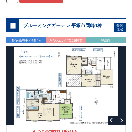
更津祇園店 約279m(徒歩約4分) ◎ スーパー富分清見台店 約
839m(徒歩約11分)
住宅性能評価 W取得(設計・建設)
■第三者機関が設計・建物検査(全四回)を実施 ■税制優遇あり
4分野6項目で最高等級を取得!
ブルーミングガーデン 平塚市岡崎1棟
分譲
□ 構造の安定 (耐風等級2・耐震等級3) □ 劣化の軽減 (劣化対
住宅
策等級3) □ 維持管理への配慮 (維持管理対策等級3) □ 空気環
境 (ホルムアルデヒド発散等級3)
快適に長く住める住宅
1区画販売中／全1区画
みらいエコ住宅2026事業
完成前
【長期優良住宅】
■国の定める7つの技術基準をクリア ■税制
優遇あり
【東栄セーフティーダンパー標準装備】
■制震ダンパ
ーで振れ幅を大幅に低減、繰り返す地震に強い『耐震+制震』
■メンテナンスフリー
現地案内予約受付中
詳細やご見学など、お気軽にお問合せ下さ
い♪ 東栄住宅 千葉営業所 TEL:0120-57-1081