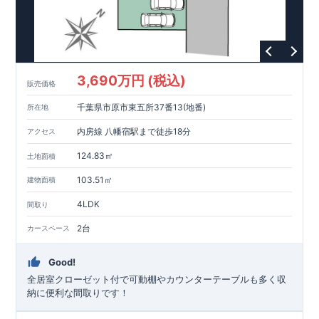
3,690万円 (税込)
販売価格
千葉県市原市東五所37番13(地番)
所在地
内房線 八幡宿駅まで徒歩18分
アクセス
124.83㎡
土地面積
103.51㎡
建物面積
4LDK
間取り
2台
カースペース
Good!
全居室クローゼット付で可動棚やカウンターテーブルも多く収
納に便利な間取りです！