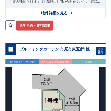
ご案内可能です!
まずはお気軽にお問い合わせください!
東武日
光線「
幸手
」駅徒歩20分
さかえ小学校
徒歩8分、
幸手中学校
徒
歩30分! お子様の通学も安心です♪
敷地は、
59坪
!
駐車スペース
物件詳細を見る
は『
並列3台
』! 小学校、幼稚園、保育園、スーパー、コンビ
ニ、病院、公園など
徒歩15分
以内
◆収納も沢山あります！
​
・
小型自転車やベビーカーなど小物類まで玄関がスッキリ片付く
見学予約・資料請求
『玄関土間収納』
​
・普段使う調理器具や備蓄品など保管に便利
な
『パントリー』
・季節ものの収納に便利な
『ウォークインク
ロゼット』
・掃除機などが収納できる
『リビング収納』
◆こ
だわりの内装！
・LDKは
空間演出した折り上げ天井
・開放感の
ある
『アイランド風オープンキッチン』
ブルーミングガーデン 市原市東五所1棟
◆便利な設備！
​
・一
分譲
住宅
時的なごみ置き場としても便利な
『勝手口』
・掃除に便利な
『バルコニー水栓』
・雨の日でも洗濯物が干せる
『室内物干』
1区画販売中／全1区画
みらいエコ住宅2026事業
完成前
・梅雨時や花粉の時期のお洗濯も安心
『浴室乾燥暖房機』