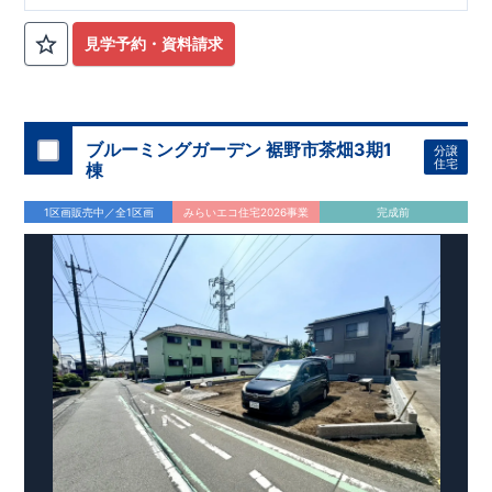
利な南向き
ワイドバルコニー
​・水回りは
お手入れしやすい設備
を積極採用 ​・
トイレは各階
に設置 ​ ​
『ひねのこども園』
徒歩約
15分
​『市立日根野小学校』
徒歩約11分
​
『市立日根野中学校』
見学予約・資料請求
徒歩約12分
​ ​
『ファミリーマート泉佐野日根野店』
徒歩約15分
​
『ウエルシア泉佐野日根野店』
徒歩約15分
​
『イオンモール日根
野』
徒歩約19分 ​
​
『日根野郵便局』
徒歩約10分
ブルーミングガーデン 裾野市茶畑3期1
分譲
住宅
棟
1区画販売中／全1区画
みらいエコ住宅2026事業
完成前