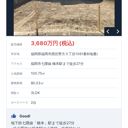
3,680万円 (税込)
販売価格
福岡県福岡市西区野方５丁目1061番8(地番)
所在地
福岡市七隈線 橋本駅まで徒歩27分
アクセス
100.75㎡
土地面積
80.03㎡
建物面積
3LDK
間取り
2台
カースペース
Good!
地下鉄七隈線
「橋本」駅まで徒歩27分