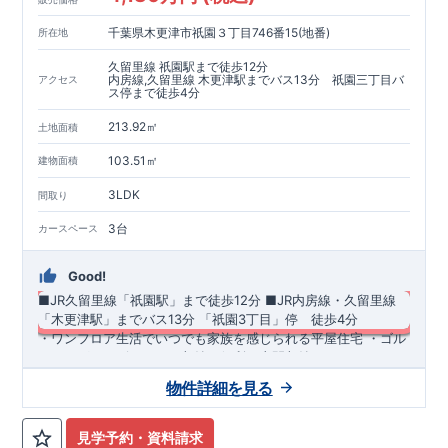
千葉県木更津市祇園３丁目746番15(地番)
所在地
久留里線 祇園駅まで徒歩12分
内房線,久留里線 木更津駅までバス13分 祇園三丁目バ
アクセス
ス停まで徒歩4分
213.92㎡
土地面積
103.51㎡
建物面積
3LDK
間取り
3台
カースペース
Good!
■JR久留里線「祇園駅」まで徒歩12分
​■JR内房線・久留里線
「木更津駅」までバス13分 ​「祇園3丁目」停 徒歩4分​
​・ワンフロア生活でいつでも家族を感じられる平屋住宅 ・ゴル
フバッグやベビーカーの収納に便利な土間収納 ・ライフスタイ
ルに合わせて間取りが変更できる可変型洋室 ・おしゃれでスタ
物件詳細を見る
イリッシュな洗面化粧台【スマートサニタリーirodori】
◆
周辺環境
◆
【教育施設】
◎ 祇園小学校 約424m(徒歩約6分) ◎ 木更津第
三中学校 約1,081m(徒歩約14分)
【買物施設】
◎ ウエルシア木
見学予約・資料請求