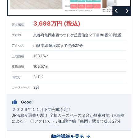
3,698万円 (税込)
販売価格
京都府亀岡市西つつじケ丘雲仙台２丁目80番20(地番)
所在地
山陰本線 亀岡駅まで徒歩27分
アクセス
133.16㎡
土地面積
105.57㎡
建物面積
3LDK
間取り
3台
カースペース
Good!
２０２６年１１月下旬完成予定！
​JR沿線が最寄り駅！
全棟​カースペース３台が駐車可能（※車種
による）
​
​〇アクセス
・JR山陰本線「亀岡」駅まで徒歩27分
​
〇ロケーション
・亀岡市立つつじヶ丘小学校まで徒歩9分 ​・亀
岡市立東輝中学校まで徒歩21分 ​・はこべ保育園まで徒歩10分 ​
スマートフォンで見やすい特設サイトはこちら
物件詳細を見る