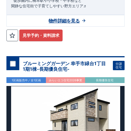
​ ​徒歩圏内に橋本駅や小学校・中学校など
閑静な住宅街で子育てしやすい野方エリア♬
★★★
物件のおすすめポイント
★★★
物件詳細を見る
1号棟：3LDK＋ロフト＋カースペース2台
みらいエコ住宅
2026事業
、対象物件！！
​※詳細は営業所までお
問合せください。
​
見学予約・資料請求
東栄セーフティダンパー
標準装備
​
【
2024年度グッドデザイン
賞、受賞！
】
こだわりの設備仕様
・キッチンには便利な
床下収納
・リビングには全体が見渡せる
対面キッチン
ブルーミングガーデン 幸手市緑台1丁目
分譲
・お風呂場には
浴室暖房換気乾燥機完備
住宅
1期1棟-長期優良住宅-
・
24時間換気
で快適な住まい環境
周辺環境
1区画販売中／全1区画
みらいエコ住宅2026事業
長期優良住宅
【教育施設】
・野方保育園…約948 ～ 1,300 m（徒歩12～ 16分）
・中村学園大学付属壱岐幼稚園…約841 ～ 1,000 m（徒歩11～
13分）
【買い物施設】
・壱岐南小学校…約1,085 ～ 1,200m （徒歩14～ 16分）
・野口青果…約834 ～ 1,200 m（徒歩11～ 16分）
・壱岐丘中学校…約945 ～ 1,400 m（徒歩12～ 19分）
・マルキョウ野方店…約1,450 ～ 1,800m （徒歩19～ 23分）
・ローソン野方六丁目店…約1,011 ～ 1,100m （徒歩13～ 14
分）
【その他施設】 ・​福岡生松台郵便局…約729 ～ 1,300 m（徒歩
・ドラッグイレブン野方店…約1,213 ～ 1,400m （徒歩16～ 19
10～ 20分）