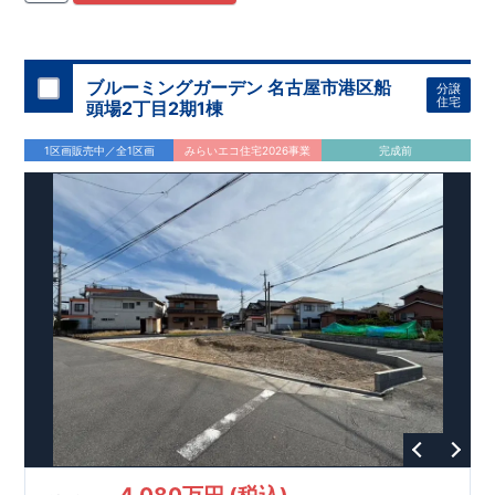
ブルーミングガーデン 名古屋市港区船
分譲
住宅
頭場2丁目2期1棟
1区画販売中／全1区画
みらいエコ住宅2026事業
完成前