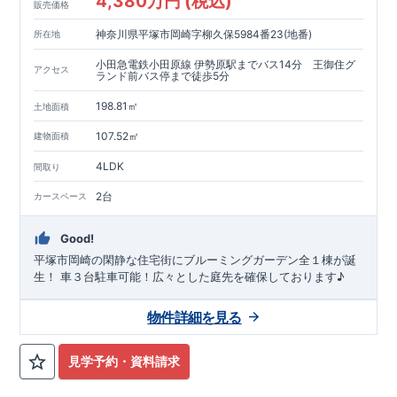
4,380万円 (税込)
販売価格
神奈川県平塚市岡崎字柳久保5984番23(地番)
所在地
小田急電鉄小田原線 伊勢原駅までバス14分 王御住グ
アクセス
ランド前バス停まで徒歩5分
198.81㎡
土地面積
107.52㎡
建物面積
4LDK
間取り
2台
カースペース
Good!
平塚市岡崎の閑静な住宅街にブルーミングガーデン全１棟が誕
生！ 車３台駐車可能！広々とした庭先を確保しております♪
物件詳細を見る
見学予約・資料請求