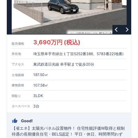
分） ・​木の葉モール橋本…約1,778 ～ 2,100m （徒歩23～ 28
・西日本シティ銀行野方支店…約1,395 ～ 1,600m （徒歩18～
分）
21分）
・村上華林堂病院…約1,180 ～ 1,500m （徒歩15～ 20分）
・野方塚原公園…約34 ～ 1 6 0 m（ 徒歩1 ～ 2 分）
東栄住宅の家づくりへのこだわり
■
住宅性能評価ダブル取得
3,690万円 (税込)
■
『BELS』
一次エネルギー消費量等級6取得
販売価格
■
耐震等級3（地震に強い）
埼玉県幸手市緑台１丁目5252番386、5783番22(地番)
所在地
■
断熱性能と省エネ
■
全棟自社一貫体制
東武鉄道日光線 幸手駅まで徒歩20分
アクセス
■
充実のアフターサポート
※クリックで各詳細ページに移動します♪
197.50㎡
土地面積
★★★
現地案内ご予約受付中
★★★
いつでもお気軽にお問合せください！
107.58㎡
建物面積
TEL
092-739-1388
東栄住宅 福岡営業所まで
3LDK
間取り
営業時間 9時30分～18時30分
定休日 火曜・水曜・夏季休暇・年末年始など
3台
カースペース
Good!
【省エネ】太陽光パネル設置物件！
住宅性能評価W取得と税制
待遇の長期優良住宅・BELS認定！
平日・休日、時間帯問わず