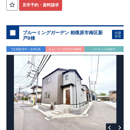
外から帰ってきたお子様も
お部屋を汚さず
に安心です♪
見学予約・資料請求
​・
キッチンには
食器洗い機完備
◎家事の
負担軽減
に！
・キッチン横に
パントリー付き♪
​・オープンサニタリーirodori採用！
​
段差のない
シームアンダーボウル仕様で
お手入れ簡単◎
​・主寝室には
アクセントクロス
使用♪
ブルーミングガーデン 相模原市南区新
分譲
住宅
戸9棟
​↓↓クリックで詳細ご紹介
◆充実の
アフターサポート
◆
1区画販売中／全9区画
みらいエコ住宅2026事業
バーチャル内覧可
​東栄住宅では、お引き渡し後最大4回の無料点検と、最長60年
間の品質保証を実施。
​お引き渡しからが本当のお付き合いだと考え、アフターサービ
スを外部の業者に委託せず、
​東栄住宅グループ「東栄ホームサービス株式会社」にて責任を
もって対応いたします。
​​↓↓クリックで詳細ご紹介
◆
長期優良住宅
【済】◆
​当物件は国から定められた7つの技術基準をクリアした認定住
宅！
​住宅ローンの金利優遇、税金面の優遇が得られるなどの、金銭
的メリットが大きいのも魅力です。
​東栄住宅はパワービルダーで所得数No.1です！