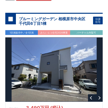
住宅用制震ダンパー/
東栄セーフティダンパー」
・
「地盤改良
工法/R-Evolve
パイル」
・
「宅地開発手法/
簡単に地図から消
せる道」
平日・休日ご内覧可能です！
○
第18
回キッズデザイン
賞
受賞
・
2024
年、東栄住宅
の新たな空間提案
ぜひお気軽にお問い合わせください♪
「マルチエント
ラ
ンス」
西宮営業所
が受賞いたしまし
TEL
：
0798-
ブルーミングガーデン 相模原市中央区
分譲
​
た！
38-1246
○
耐震等級最高
(
定休日：火・水・年末年始
等
級3
・数百年に一度の地震に耐える力
)
住宅
千代田6丁目1棟
の
1.5
倍の耐震性！
・さらに繰り返しの地震に強い
制震
ダンパ
ー
採用で安心！
○
BELS
・エコ住宅としての性能評価を全号棟
1区画販売中／全1区画
みらいエコ住宅2026事業
バーチャル内覧可
が取得しています！
○
住宅性能評価ダブ
ル
取得
・『設計』住
宅性能評価…建物設計段階で、国が認めた第三者機関が評価し
ております。
・『建設』住宅性能評価…評価を受けた図面通
りに施工されているか、建設までに計
4
回チェックが行われま
す。
3,490万円 (税込)