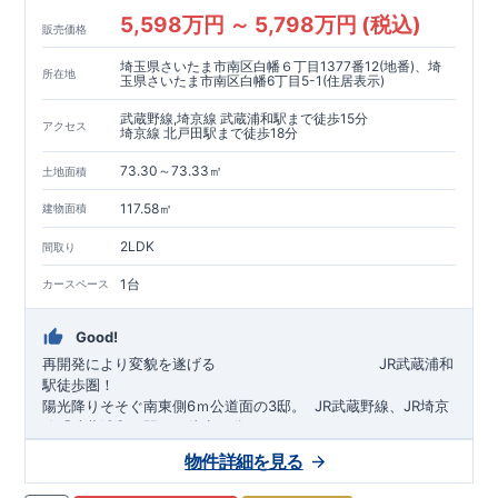
5,598万円 ～ 5,798万円 (税込)
販売価格
埼玉県さいたま市南区白幡６丁目1377番12(地番)、埼
所在地
玉県さいたま市南区白幡6丁目5-1(住居表示)
武蔵野線,埼京線 武蔵浦和駅まで徒歩15分
アクセス
埼京線 北戸田駅まで徒歩18分
73.30～73.33㎡
土地面積
117.58㎡
建物面積
2LDK
間取り
1台
カースペース
Good!
再開発により変貌を遂げる
​
JR武蔵浦和
駅徒歩圏！
陽光降りそそぐ南東側6ｍ公道面の3邸。
​
JR武蔵野線、JR埼京
線「
武蔵浦和
」駅まで徒歩15
分
​
自転車で約5分
物件詳細を見る
​◆設計・建設性能評価ｗ取得！
JR埼京線
「
北戸田
​
」駅まで徒歩18分​
◎性能評価とは
​​
​
【
設計
住
宅性能評価】
​
建物設計段階で、国が定めた
自転車で約6分
第三者機関
が