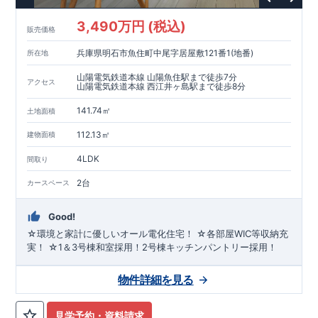
3,490万円 (税込)
販売価格
兵庫県明石市魚住町中尾字居屋敷121番1(地番)
所在地
山陽電気鉄道本線 山陽魚住駅まで徒歩7分
アクセス
山陽電気鉄道本線 西江井ヶ島駅まで徒歩8分
141.74㎡
土地面積
112.13㎡
建物面積
4LDK
間取り
2台
カースペース
Good!
☆環境と家計に優しいオール電化住宅！ ☆各部屋WIC等収納充
実！ ☆1＆3号棟和室採用！2号棟キッチンパントリー採用！
物件詳細を見る
見学予約・資料請求