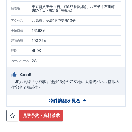
東京都八王子市石川町987番(地番)、八王子市石川町
所在地
987-1以下未定(住居表示)
八高線 小宮駅まで徒歩13分
アクセス
161.98㎡
土地面積
103.29㎡
建物面積
4LDK
間取り
2台
カースペース
Good!
～JR八高線「小宮駅」徒歩13分の好立地に太陽光パネル搭載の
住宅全３棟誕生～
物件詳細を見る
見学予約・資料請求