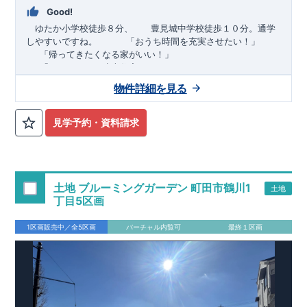
Good!
ゆたか小学校徒歩８分、 豊見城中学校徒歩１０分。通学
しやすいですね。
​ ​ ​ ​
「おうち時間を充実させたい！」
「帰ってきたくなる家がいい！」
「おしゃれなら建売住宅もありかも！」
物件詳細を見る
TEL:098-860-2201
（火・水曜日定休日、年末年始休み）
■
オプションではありません！全棟標準搭載
床下換気システ
見学予約・資料請求
ム・ガス衣類乾燥機・食洗器・宅配ボックス・玄関電子キー・
浴室換気乾燥機・防犯ガラス
■
１階廻りの構造材は
防腐・防蟻性
を確保するため、構造用集
成材に
ヒノキ
を使用しております！
土地 ブルーミングガーデン 町田市鶴川1
土地
■
長期優良住宅
もっと詳しく
「いい家を作って、きちんと手
丁目5区画
入れをして、長く大切に使う」という考え方の下、
国が定めた
7
つの厳しい技術基準をクリアした物件だけが認定を受けられる
1区画販売中／全5区画
バーチャル内覧可
最終１区画
長期優良住宅。
長期優良住宅として認定を受けるためには、国が定めた下記
7
つ
の技術基準をクリアする必要があります。東栄住宅は全棟でク
リア！①耐震性②劣化対策③維持管理性④住戸面積⑤省エネル
ギー性⑥居住環境⑦維持保全管理
そのほかの魅力として、住宅ローン金利優遇、固定資産税の減
税、中古市場での売却時にも有利です。
■
住宅性能評価ダブル
取得
もっと詳しく
「設計」と「建設」のダブルで性