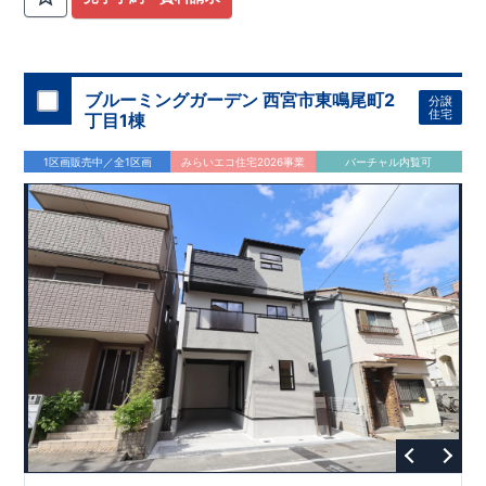
ブルーミングガーデン 西宮市東鳴尾町2
分譲
住宅
丁目1棟
1区画販売中／全1区画
みらいエコ住宅2026事業
バーチャル内覧可