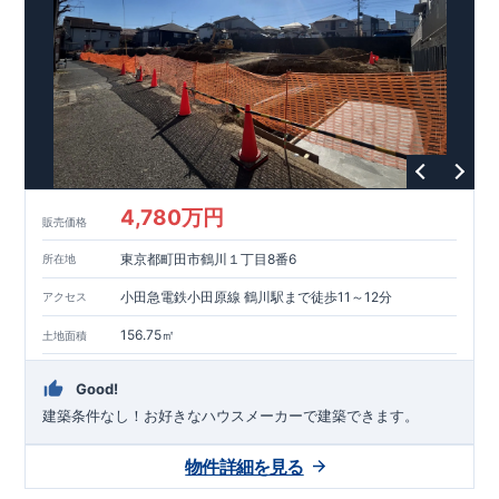
能を評価されています！図面を第三者機関へ提出します。外部
■
当社こだわりの空間アイディアを
ショート動画
で
評価委員が建設中に
ご紹介しています。
3
回、竣工時に
ここをクリッ
1
回の現場検査が行われま
ク
す。構造の安定、劣化の軽減、維持管理への配慮、温熱環境・
エネルギー消費量（断熱等性能）の必須
4
分野、空気環境で、最
高等級取得！
■
耐震等級
3
もっと詳しく
東栄住宅の建物
は、国が定めた耐震最高等級
3
を取得。建築基準法に定められ
た、｢数百年に一度発生する地震に対して、倒壊、崩壊しない｣
という基準から、さらに
1.5
倍の耐震力を達成しています。
■
耐
風等級
2
災害時の損傷の受けにくさを評価されています。建築
基準法に定められている暴風による力（
500
年に
1
度）のさらに
4,780万円
販売価格
1.2
倍の暴風に対しても損傷を生じないことで耐風最高等級
2
を
取得しています。
■
自社一貫体制
もっと詳しく
東栄住宅は土
東京都町田市鶴川１丁目8番6
所在地
地の仕入れ、設計、施工、販売、メンテナンスまで、すべての
プロセスに携わっています。
■
アフターサポート
もっ
小田急電鉄小田原線 鶴川駅まで徒歩11～12分
アクセス
と詳しく
快適に暮らすことができる住宅の品質を長期にわたり
維持するには、定期的な点検を実施することが重要です。
最大
156.75㎡
土地面積
60
年間の保証制度がございます。もちろん、定期点検以外でも
万一不具合が発生した際は対応いたします。
Good!
建築条件なし！​お好きなハウスメーカーで建築できます。
物件詳細を見る