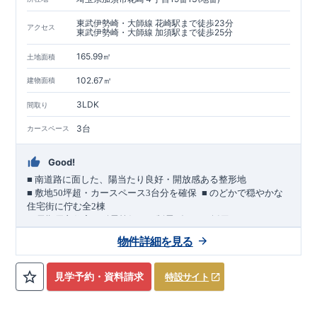
東武伊勢崎・大師線 花崎駅まで徒歩23分
アクセス
東武伊勢崎・大師線 加須駅まで徒歩25分
165.99㎡
土地面積
102.67㎡
建物面積
3LDK
間取り
3台
カースペース
Good!
■
南道路に面した、陽当たり良好・開放感ある整形地
​
■
敷地
50
坪超・カースペース
3
台分を確保
■
のどかで穏やかな
住宅街に佇む全
2
棟
（長期優良住宅／耐震等級３・制震ダンパー採用）
車道
7.0m
南道路
12.0m
（歩道含む・
）に面した、
開放感と陽当
物件詳細を見る
たりに恵まれた立地。
約
12m
超
南北に長い整形地を活かし、
建物南側には
の奥行きが
あり、
採光・通風・プライバシー性にも配慮した敷地計画で
見学予約・資料請求
特設サイト
す。
3
■
買物施設が徒歩圏内
・ローソン 徒歩
分
・ドラッグストアコ
スモス 徒歩約
10
分
・クスリのアオキ 徒歩約
10
分
・ビバモール