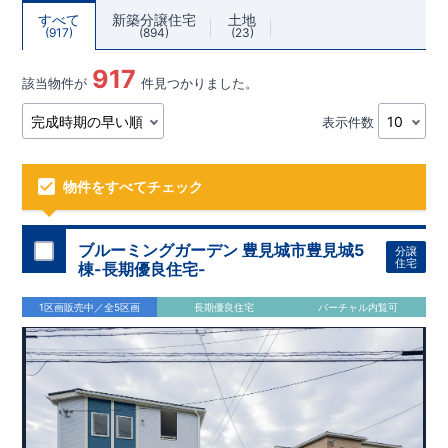
すべて
新築分譲住宅
土地
917
894
23
917
該当物件が
件見つかりました。
表示件数
物件をすべてチェック
ブルーミングガーデン 豊見城市豊見城5
分譲
住宅
棟-長期優良住宅-
1区画販売中／全5区画
長期優良住宅
バーチャル内覧可