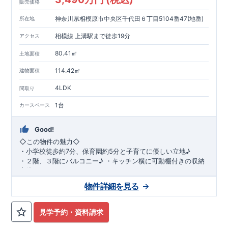
販売価格
神奈川県相模原市中央区千代田６丁目5104番47(地番)
所在地
相模線 上溝駅まで徒歩19分
アクセス
80.41㎡
土地面積
114.42㎡
建物面積
4LDK
間取り
1台
カースペース
Good!
◇
この物件の魅力
◇
・
小学校徒歩約
7
分、保育園約
5
分と子育てに優しい立地♪
・２階、３階にバルコニー♪
・キッチン横に可動棚付きの収納
完備。
・家族で過ごすこともできるワイドバルコニー完備。
◇
アクセ
物件詳細を見る
ス
◇
JR
相模線「上溝」駅
徒歩
19
分
◇
ロケーション
◇
・相模原市立星が丘小学校
徒歩
7
分
・オーケ
ー相模原店
徒歩
4
分
・業務スーパー相
見学予約・資料請求
模原店
徒歩
12
分
・やまうち医院 徒歩
4
分
・セブン
イレブン星ヶ丘店 徒歩
4
分