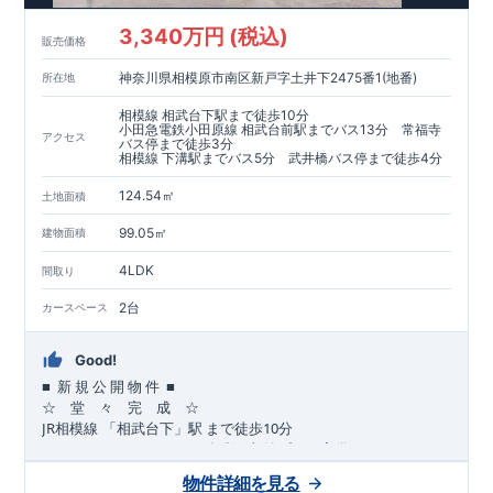
​​↓↓クリックで詳細ご紹介
3,340万円 (税込)
​◆耐震＋制震。
東栄セーフティーダンパー
標準装備◆
販売価格
​大きな揺れから家を守るだけではなく揺れそのものを軽減
神奈川県相模原市南区新戸字土井下2475番1(地番)
所在地
​建築基準法に定められた、「数百年に一度発生する地震に対し
て、倒壊、崩壊しない」
相模線 相武台下駅まで徒歩10分
​という基準から、さらに1.5倍の耐震力を達成しています。
小田急電鉄小田原線 相武台前駅までバス13分 常福寺
アクセス
バス停まで徒歩3分
相模線 下溝駅までバス5分 武井橋バス停まで徒歩4分
注文住宅のような個性あふれる間取り、
​住宅品質を担保しながらも
コストパフォーマンスの高さ
がブル
124.54㎡
土地面積
ーミングガーデンの魅力です。
「ここまでやってこの価格」
をぜひ体験してください。
99.05㎡
建物面積
4LDK
間取り
2台
カースペース
Good!
■
■
新
規
公
開
物
件
☆ 堂 々 完 成 ☆
JR
10
​
相模線
「相武台下」駅
まで
徒歩
分
,
☆
おすすめポイント
☆
[1]
多彩な収納プラン完備
★
【玄関土間収納】
物件詳細を見る
​​
スーツケースやベビーカーの収納にも便利
♪
【ウォークインク