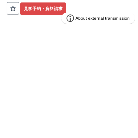
公園も身近にあり、快適な新生活が始められます♪
見学予約・資料請求
​◇アクセス◇
​・JR横浜線「矢部」駅まで徒歩22分
◇ロケーション◇
・相模原市立大野北小学校 徒歩22分
ブルーミングガーデン 豊田市山之手9丁
分譲
・コープときわ店 徒歩9分
住宅
目1棟
・フードワン淵野辺店 徒歩20分
​・セブンイレブン町田常盤店 徒歩11分
1区画販売中／全1区画
みらいエコ住宅2026事業
バーチャル内覧可
◇ブルーミングガーデンのこだわり◇
【全棟自社一貫体制】
・誰が、何をしたか。が明確だからこそ、お客様の安心に繋が
ります。
・設計、施工、営業が互いに協力しあい、最良のプランを提供
いたします。
・不要な中間マージンを抑えることで、コストダウンに努めて
います。
【耐震等級3取得】
・東栄住宅の建物は、国が定めた耐震等級で最高の3を取得。
建築基準法で定められた、｢数百年に一度発生する地震に対し
て、倒壊、崩壊しない。｣という基準から、さらに1.5倍の耐震
力を達成しています。
【住宅性能評価ダブル取得】
・設計住宅性能評価：建物設計段階で、国が認めた第三者機関