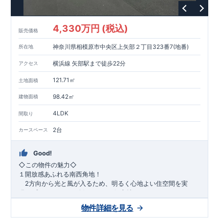
1200m
15
​
店 約
（徒歩
分）
たからやフレサ磯部店 約
1400m
18
【その他施設】
（徒歩
分）
550m
7
​
根岸台公園 約
（徒歩
分）
下磯部東子どもの広場 約
4,330万円 (税込)
757m
10
​
772m
10
​
販売価格
（徒歩
分）
新戸診療所 約
（徒歩
分）
相模原
900m
12
​
磯部郵便局 約
（徒歩
分）
磯部クリニック 約
神奈川県相模原市中央区上矢部２丁目323番7(地番)
所在地
948m
12
​
■
東栄住宅の家作り■
（徒歩
分）
■
ブルーミングガーデンのこだわり
■
​↑
↑ ​
■
​
各タイトルをクリック
長期優良住宅取得
【国が定めた７つ
横浜線 矢部駅まで徒歩22分
アクセス
​
​
の技術基準をクリア
☆
】
１
耐久性
/
２劣化対策
/
３維持管理性
４
住宅面積
/
５省エネルギー性
/
６
居住環境
/
７
維持保全管理
121.71㎡
土地面積
​
■
住宅性能評価ダブル取得
スマートフォンで見やすい特設サイ
​
トはこちら
★
物件のご案内は、
事前予約
が
オススメ
です
☆
98.42㎡
建物面積
​
​
スムーズにご案内が可能
♪
お気軽にお問い合わせください
♪
お
4LDK
TEL:0120-07-1081​
間取り
​
​
問い合わせお待ちしております
☆
※
未完成の
場合は、現地確認の他に
近くにある同仕様の完成物件をご案内
2台
カースペース
致します。
Good!
​◇この物件の魅力◇
１開放感あふれる南西角地！
2方向から光と風が入るため、明るく心地よい住空間を実
現。プライバシーも確保しやすい好立地です♪
​２
自然と利便が両立するロケーション！
物件詳細を見る
最寄りの矢部駅まで徒歩22分で、駅利用も可能。生活施設や