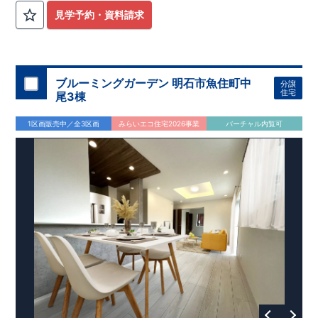
見学予約・資料請求
ブルーミングガーデン 明石市魚住町中
分譲
住宅
尾3棟
1区画販売中／全3区画
みらいエコ住宅2026事業
バーチャル内覧可