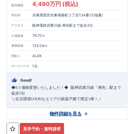
4,490万円 (税込)
販売価格
兵庫県西宮市東鳴尾町２丁目134番13(地番)
所在地
阪神電鉄武庫川線 洲先駅まで徒歩3分
アクセス
76.70㎡
土地面積
123.04㎡
建物面積
4LDK
間取り
1台
カースペース
Good!
​
◆8/3
価格変更いたしました！◆
阪神武庫川線
「洲先」
駅まで
​
徒歩
3
分
＼生活環境
GOOD
なエリアの新築戸建て限定1棟！／
・4
LDK
→5
LDK
へ
間取り変更可能
・衣類の収納に便利な
ウォー
クインクローゼット
・2部屋から行き来できる
続きバルコニー
物件詳細を見る
・デザインと機能性を兼ね備えた
オープンサニタリー
irodori
・
​
リビング全体を見渡せる
・網戸
11万円
(
税込
)
で設置可能！
対面キッチン
（オプション）
・お買い物施設（関西ス
​
ーパー）
↓クリックすると特設ページにジャンプします↓
徒歩10分
(
約787ｍ
)
見学予約・資料請求
2024
年グッドデザイン賞
3
プロジェクト同時受賞
○
・
「木造