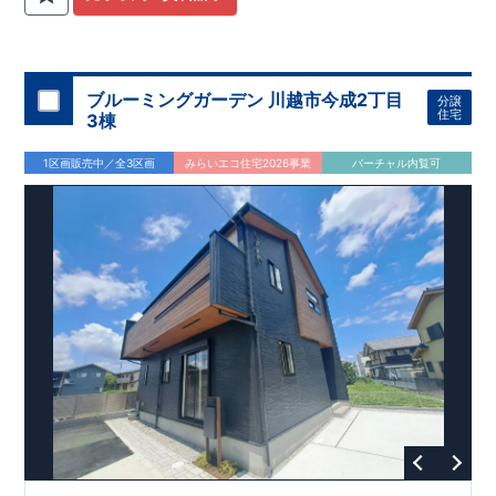
関
間取りプラン採用！
が評価しております！ ​ 【
​
​◆こだわりの内装！
建設
住宅性能評価】
​
2階洋室のうち一
​
第三
者機関
室は
開放的な勾配天井
により、建物完成までに
！
​
全居室
計4回
クローゼット付き！ ​ リビ
の検査が行われます！
​
​
◎この住宅の評価
ングはおしゃれな
​
折上天井
国が定めた
♪
​
​◆充実した設備！
耐震等級で最高の３
​
雨の日でも
を取得！
地震に強い
洗濯物が干せる
住宅です！
室内物干し
​
冬は暖かく夏は涼しくて快適♪ 省エ
​
浴室乾燥暖房機
付き！
​
食洗機
ネに優れた
付きシステムキッチン！
断熱等性能５
を取得！
​ ​
平日、休日 時間帯問わずご案内可
​ ​
その他項目も評価を受け
ブルーミングガーデン 川越市今成2丁目
分譲
ており、
能です！
性能に特化した
​
お気軽にお問い合わせください！
住宅です！
​
【お問い合わせ】
住宅
3棟
TEL：
048-710-5571
(営業時間 9:30～18:30 火水定休日)
1区画販売中／全3区画
みらいエコ住宅2026事業
バーチャル内覧可