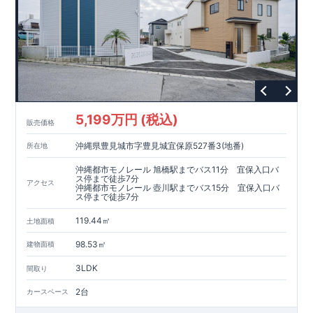
5,199万円 (税込)
販売価格
沖縄県豊見城市字豊見城宜保原527番3(地番)
所在地
沖縄都市モノレール 旭橋駅までバス11分 宜保入口バ
ス停まで徒歩7分
アクセス
沖縄都市モノレール 壺川駅までバス15分 宜保入口バ
ス停まで徒歩7分
119.44㎡
土地面積
98.53㎡
建物面積
3LDK
間取り
2台
カースペース