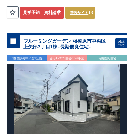
ローゼット】
私服通勤でお洋服をたくさんお持ちの方や、
流行ファッション
見学予約・資料請求
特設サイト
​​
がお好きな方にもおすすめ
♪
【全居室クローゼット完備】
​​
お子様のお洋服の収納にも困らない
☆
【２階の廊下収納】
​
生活感の出る掃除機や、
日用品などのアイテムを目隠し収納が
​​
​
できる
♪
【床下収納】
【大容量シューズクローゼット】
などの、あったらうれしい収納完備
☆
ブルーミングガーデン 相模原市中央区
分譲
,
[2]
対面キッチンには、食洗器搭載
★
住宅
上矢部2丁目1棟-長期優良住宅-
”
”
配膳・後片付け
が便利な
対面キッチン
には、
生活感を感じさせない
ビルトイン食洗器
を搭載
1区画販売中／全1区画
みらいエコ住宅2026事業
長期優良住宅
,
[4]
上部吹抜け
明るく開放的な空間を演出
♪
◎
暮らしに寄り添う住環境
◎
～徒歩圏内～
教育環境
／コンビニ
/
ドラッグストア
／
公園
■周辺環境■
【教育施設】
593m
8
​
せんだん保育園 約
（徒歩
分）
新磯保育園 約
784m
10
715m
9
​
​相陽中
（徒歩
分）
新磯小学校 約
（徒歩
分）
学
m
25
​
校 約2000
（徒歩
分）
【買い物施設】
556m
7
​
ローソン相模原磯部店 約
（徒歩
分）
ファミリーマート
1100m
4
​
座間一丁目店 約
（徒歩
1
分）
ドラッグセイムス座間