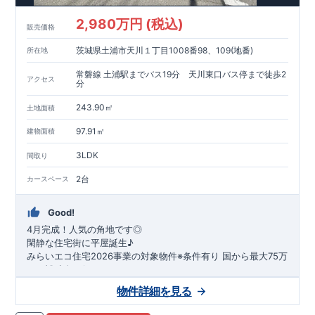
2,980万円 (税込)
販売価格
茨城県土浦市天川１丁目1008番98、109(地番)
所在地
常磐線 土浦駅までバス19分 天川東口バス停まで徒歩2
アクセス
分
243.90㎡
土地面積
97.91㎡
建物面積
3LDK
間取り
2台
カースペース
Good!
4月完成！人気の角地です◎
閑静な住宅街に平屋誕生♪
​みらいエコ住宅2026事業の対象物件※条件有り
​
国
から最大75万
円の補助金が得られます！
​※補助金額より事務手数料として99000 円（税込）及び振込手
物件詳細を見る
数料が差し引かれます。
★魅力的な間取り★
​・
玄関から
直接洗面所・浴室
へアクセスで
きる動線の為、