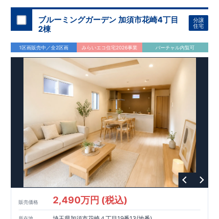
ブルーミングガーデン 加須市花崎4丁目
分譲
住宅
2棟
1区画販売中／全2区画
みらいエコ住宅2026事業
バーチャル内覧可
2,490万円 (税込)
販売価格
埼玉県加須市花崎４丁目19番13(地番)
所在地