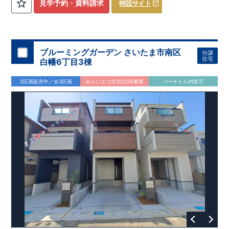
​
3（4）
​◆設計・建設性能評価ｗ取得！
LDK～4LDK
の間取りプラン採用！
​
◎性能評価とは
​
​◆こだわりの内
​​
【
設計
見学予約・資料請求
特設サイト
住宅性能評価】
装！
​
2階洋室のうち一室は
​
建物設計段階で、国が定めた
開放的な勾配天井
！
​
全居室
第三者機関
クロ
が評価しております！ ​ 【
ーゼット付き！ ​ リビングはおしゃれな
建設
住宅性能評価】
折上天井
​
♪
​
​◆充実し
第三者
機関
た設備！
により、建物完成までに
​
雨の日でも洗濯物が干せる
計4回
の検査が行われます！
室内物干し
​
浴室乾燥
​
​ ◎
この住宅の評価
暖房機
付き！
​
​
国が定めた
食洗機
付きシステムキッチン！
耐震等級で最高の３
​
平日、休日
を取得！
地
震に強い
時間帯問わずご案内可能です！
住宅です！
​
冬は暖かく夏は涼しくて快適♪ 省エネ
​
お気軽にお問い合わせくださ
ブルーミングガーデン さいたま市南区
分譲
に優れた
い！
​
【お問い合わせ】TEL：
断熱等性能５
を取得！
048-710-5571
​ ​
その他項目も評価を受けて
(営業時間 9:30～
住宅
白幡6丁目3棟
おり、
18:30 火水定休日)
性能に特化した
住宅です！
2区画販売中／全3区画
みらいエコ住宅2026事業
バーチャル内覧可