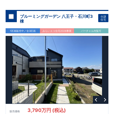
◇
ブルーミングガーデンのこだわり
◇
【全棟自社一貫体制】
・誰が、何をしたか。が明確だからこそ、お客様の安心に繋が
ります。
・設計、施工、営業が互いに協力しあい、最良のプラ
ブルーミングガーデン 八王子・石川町3
分譲
ンを提供いたします。
・東栄住宅では、お引渡し後最大
・不要な中間マージンを抑えることで、
10
回の無料定期点検と、
60
年
住宅
棟
コストダウンに努めています。
間の品質保証を実施。お引渡しからが本当のお付き合いだと考
【耐震等級3
取得】
・東栄住宅
の建物は、国が定めた耐震等級で
え、アフターサービスを外部の業者に委託せず、東栄住宅グル
3
を取得。建築基準法で定め
1区画販売中／全3区画
みらいエコ住宅2026事業
バーチャル内覧可
られた、｢数百年に一度発生する地震に対して、倒壊、崩壊しな
ープ「東栄ホームサービス株式会社」にて責任をもって対応い
い。｣という基準から、さらに
たします。
1.5
倍の耐震力を達成していま
す。
【住宅性能評価ダブル取得】
・設計住宅性能評価：建物
設計段階で、国が認めた第三者機関が評価しています。
・建設
住宅性能評価：評価を受けた図面通りに施工されているか、建
設までに、計
4
回のチェックが行われます。
図面や書類上だけ
でなく、現場の施工状況を検査した上で、品質を保証していま
す。
【充実のアフターサポート】
3,790万円 (税込)
販売価格