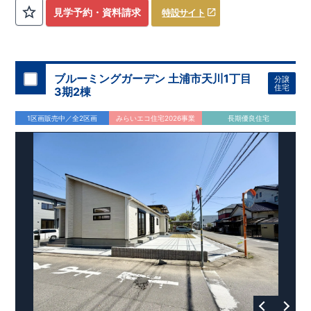
評価しております！ ​ 【
建設
住宅性能評価】
​
第三者機
見学予約・資料請求
特設サイト
関
​◆子育て環境良好！
により、建物完成までに
​
辻小学校
計4回
まで徒歩8分、
の検査が行われます！
内谷中学校
​
​ ◎こ
まで
の住宅の評価
徒歩9分！
​
幼稚園、保育園までは
​
国が定めた
耐震等級で最高の３
徒歩6分
圏内！
を取得！
​
◆
南東側6
地震
に強い
ｍ公道面！
住宅です！
​
陽光降りそそぐ明るい室内！
​
冬は暖かく夏は涼しくて快適♪ 省エネに
​
LDKは
16
帖
！
​
優れた
2（3）LDK
断熱等性能５
の間取りプラン採用！
を取得！
​ ​
その他項目も評価を受けてお
​
​◆こだわりの内装！
​
家
り、
族構成の変化に対応可能な可変型プラン！
性能に特化した
住宅です！
​
全居室
クローゼッ
ブルーミングガーデン 土浦市天川1丁目
分譲
ト付き！ ​
​◆充実した設備！
​
冬でも快適！LDK床暖房標準装
住宅
3期2棟
備♪
​
雨の日でも洗濯物が干せる
室内物干し
​
浴室乾燥暖房機
付き！
​
食洗機
付きシステムキッチン！
​
平日、休日 時間帯
1区画販売中／全2区画
みらいエコ住宅2026事業
長期優良住宅
問わずご案内可能です！
​
お気軽にお問い合わせください！
​
【お問い合わせ】TEL：
048-710-5571
(営業時間 9:30～
18:30 火水定休日)