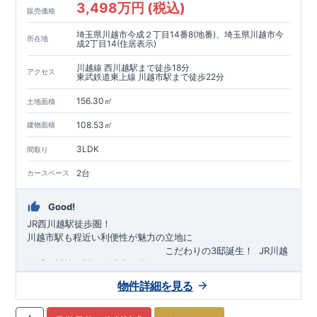
3,498万円 (税込)
販売価格
埼玉県川越市今成２丁目14番8(地番)、埼玉県川越市今
所在地
成2丁目14(住居表示)
川越線 西川越駅まで徒歩18分
アクセス
東武鉄道東上線 川越市駅まで徒歩22分
156.30㎡
土地面積
108.53㎡
建物面積
3LDK
間取り
2台
カースペース
Good!
JR西川越駅徒歩圏！
川越市駅も程近い利便性が魅力の立地に
​
こだわりの3邸誕生！
​
JR川越
線「
西川越
」駅まで徒歩18
分
​
​◆子育て環境良好！
​
今成小学校
自転車約6分（約1430ｍ）
まで徒歩9分、
富士見中学校
​ ​
物件詳細を見る
東武東上線「
まで徒歩24分！
川越市
​
幼稚園、保育園までは
」駅まで徒歩22
分
​
徒歩3分
圏内！
​
◆
広々とした敷地！
​
敷地は
34～40坪超
自転車約7分（約1740ｍ）
！
​
LDKは
16～19
帖
！
​