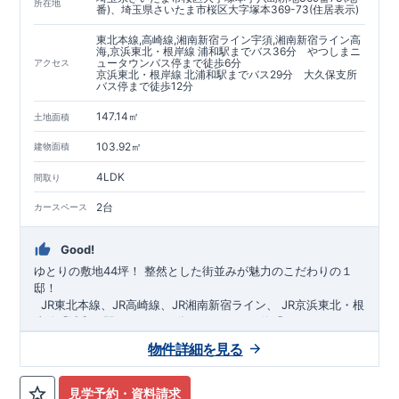
https://www.e-blooming.com/bukken/60075018/
所在地
番)、埼玉県さいたま市桜区大字塚本369-73(住居表示)
東北本線,高崎線,湘南新宿ライン宇須,湘南新宿ライン高
海,京浜東北・根岸線 浦和駅までバス36分 やつしまニ
ュータウンバス停まで徒歩6分
アクセス
京浜東北・根岸線 北浦和駅までバス29分 大久保支所
バス停まで徒歩12分
147.14㎡
土地面積
103.92㎡
建物面積
4LDK
間取り
2台
カースペース
Good!
ゆとりの敷地44坪！
​
整然とした街並みが魅力のこだわりの１
邸！
​ ​ ​
JR東北本線、JR高崎線、
JR湘南新宿ライン、
JR京浜東北・根
岸線「
浦和
」駅までバス36
分
バス停「
やつしまニュー
タウン
」まで徒歩6
分
​ ​
JR京浜東北・根岸線
「
北浦和
」駅までバ
物件詳細を見る
ス29
​◆子育て環境良好！
分
​
大久保小学校
バス停
まで徒歩12分、
「
大久保支所
大久保
」まで徒歩
中学
12分​
校
まで徒歩12分！
​
​◆設計・建設性能評価ｗ取得！
​
幼稚園、保育園までは
​
◎性能評価とは
徒歩20分
圏内！
​​
【
​
◆
設
計
広々とした敷地！
住宅性能評価】
​
​
敷地は
建物設計段階で、国が定めた
44坪超
！
​
LDKは
18
帖
！
​
第三者機
4LDK
の
見学予約・資料請求