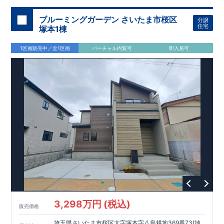
加須 徒歩
13
分
間取りのポイント
ブルーミングガーデン さいたま市桜区
分譲
LDK
約
19.5
帖
​陽当たりよく開放
■ 1
号棟
のゆとりあるリビング
住宅
塚本1棟
感があります。
■
共通
1区画販売中／全1区画
バーチャル内覧可
即入居可
・主寝室は将来仕切れる可変型プラン
・
2
階洋室
2
部屋にウォー
クインクローゼット設置
住宅設備のポイント
■
太陽光発電（フラットプラン）採用
月額サービス料
0
円で利用可
能
■
ホテルライクで実用的な洗面空間
（
オープンサニタリーirodori
/
詳細ページへ）
家計にやさしい住宅性能
■
長期優良住宅
住宅ローン控除額の優遇、
固定資産税の減額期間
延長など
税制面でのメリットが受けられます。
■
耐震等級
３
＋
制震ダンパー
建築基準法の
1.5
倍の耐震性。
地震保
険の割引（最大
50
％）対象です。
​ ​
​
現地のご案内・資料請求 受付中
■完成済みにつき、
実際の
​
​
建物・設備・間取りを
現地にてご確認いただけます。
ま
ずはお気軽にお問い合わせください。
3,298万円 (税込)
TEL
：
0120-44-1081
販売価格
（
9:30
～
18:30
／火水曜休み）
スマートフォンで見やすい特設サイトはこちら
埼玉県さいたま市桜区大字塚本字八島耕地369番73(地