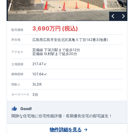
3,690万円 (税込)
販売価格
広島県広島市安佐北区真亀５丁目142番3(地番)
所在地
芸備線 下深川駅まで徒歩12分
アクセス
芸備線 玖村駅まで徒歩20分
217.47㎡
土地面積
107.64㎡
建物面積
3LDK
間取り
3台
カースペース
Good!
閑静な住宅地に住宅性能評価・長期優良住宅の邸宅誕生！
物件詳細を見る