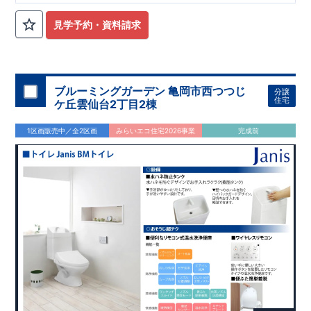
見学予約・資料請求
ブルーミングガーデン 亀岡市西つつじ
分譲
住宅
ケ丘雲仙台2丁目2棟
1区画販売中／全2区画
みらいエコ住宅2026事業
完成前