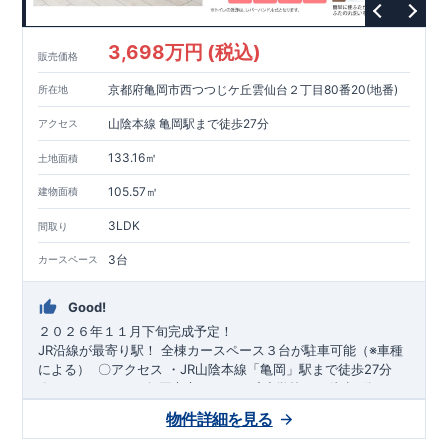
3,698万円 (税込)
販売価格
京都府亀岡市西つつじケ丘雲仙台２丁目80番20(地番)
所在地
山陰本線 亀岡駅まで徒歩27分
アクセス
133.16㎡
土地面積
105.57㎡
建物面積
3LDK
間取り
3台
カースペース
Good!
２０２６年１１月下旬完成予定！
​JR沿線が最寄り駅！
全棟​カースペース３台が駐車可能（※車種
による）
​
​〇アクセス
・JR山陰本線「亀岡」駅まで徒歩27分
​
〇ロケーション
・亀岡市立つつじヶ丘小学校まで徒歩9分 ​・亀
岡市立東輝中学校まで徒歩21分 ​・はこべ保育園まで徒歩10分 ​
スマートフォンで見やすい特設サイトはこちら
物件詳細を見る
・ひかり幼稚園まで徒歩12分
https://www.e-blooming.com/bukken/84975048/
​
​〇この物件のおすすめ
​・収納豊
富でデザイン性に優れたワイド洗面台！ ​・ペニンシュラキッチ