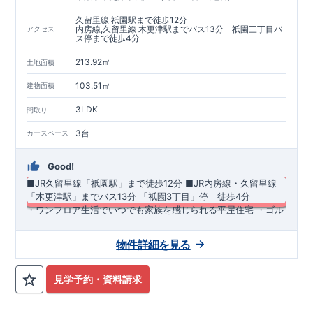
久留里線 祇園駅まで徒歩12分
内房線,久留里線 木更津駅までバス13分 祇園三丁目バ
アクセス
ス停まで徒歩4分
213.92㎡
土地面積
103.51㎡
建物面積
3LDK
間取り
3台
カースペース
Good!
■JR久留里線「祇園駅」まで徒歩12分
​■JR内房線・久留里線
「木更津駅」までバス13分 ​「祇園3丁目」停 徒歩4分​
​・ワンフロア生活でいつでも家族を感じられる平屋住宅 ・ゴル
フバッグやベビーカーの収納に便利な土間収納 ・ライフスタイ
ルに合わせて間取りが変更できる可変型洋室 ・おしゃれでスタ
物件詳細を見る
イリッシュな洗面化粧台【スマートサニタリーirodori】
◆
周辺環境
◆
【教育施設】
◎ 祇園小学校 約424m(徒歩約6分) ◎ 木更津第
三中学校 約1,081m(徒歩約14分)
【買物施設】
◎ ウエルシア木
見学予約・資料請求
更津祇園店 約279m(徒歩約4分) ◎ スーパー富分清見台店 約
839m(徒歩約11分)