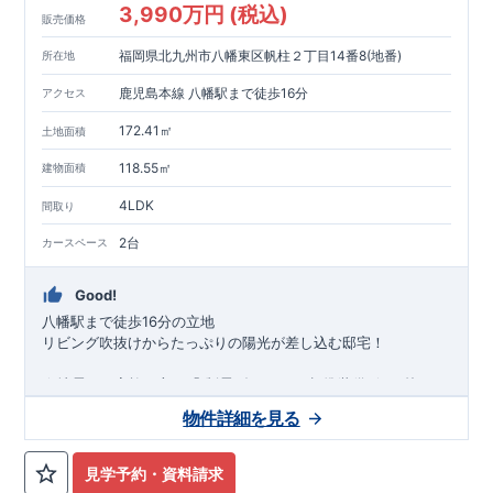
3,990万円 (税込)
販売価格
福岡県北九州市八幡東区帆柱２丁目14番8(地番)
所在地
鹿児島本線 八幡駅まで徒歩16分
アクセス
172.41㎡
土地面積
118.55㎡
建物面積
4LDK
間取り
2台
カースペース
Good!
八幡駅まで徒歩16分の立地
リビング吹抜けからたっぷりの陽光が差し込む邸宅！
★
地震から家族を守る
「
制震ダンパー
」
標準装備
★
↑枠クリ
ックで詳細がご覧になれます！
物件詳細を見る
・2階建て４ＬＤＫ物件 ・ＬＤＫ18.25帖＋和室4.5
帖＝合計22
帖超の大空間 ・全室2面採光で全室収納完備
周辺環境
★★
周
辺施設が充実!毎日のお買い物にも便利!!
★★
【教育施設】
見学予約・資料請求
皿倉小学校・・・・
約 700m
(徒歩 9分)