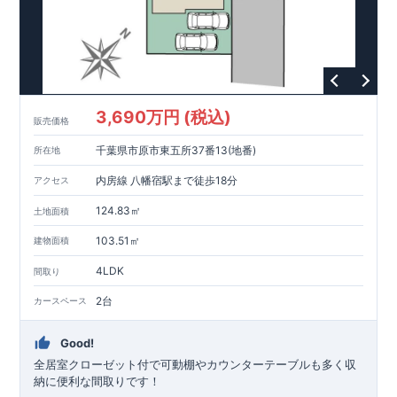
3,690万円 (税込)
販売価格
千葉県市原市東五所37番13(地番)
所在地
内房線 八幡宿駅まで徒歩18分
アクセス
124.83㎡
土地面積
103.51㎡
建物面積
4LDK
間取り
2台
カースペース
Good!
全居室クローゼット付で可動棚やカウンターテーブルも多く収
納に便利な間取りです！