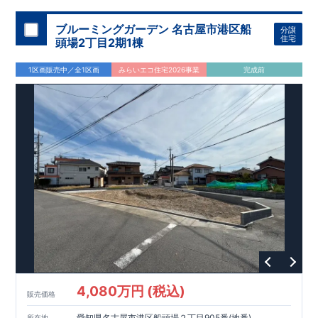
ブルーミングガーデン 名古屋市港区船
分譲
住宅
頭場2丁目2期1棟
1区画販売中／全1区画
みらいエコ住宅2026事業
完成前
4,080万円 (税込)
販売価格
愛知県名古屋市港区船頭場２丁目905番(地番)
所在地