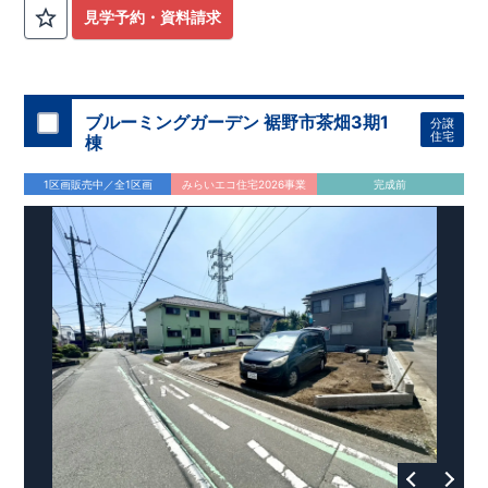
15分
​『市立日根野小学校』
徒歩約11分
​
『市立日根野中学校』
見学予約・資料請求
徒歩約12分
​ ​
『ファミリーマート泉佐野日根野店』
徒歩約15分
​
『ウエルシア泉佐野日根野店』
徒歩約15分
​
『イオンモール日根
野』
徒歩約19分 ​
​
『日根野郵便局』
徒歩約10分
ブルーミングガーデン 裾野市茶畑3期1
分譲
住宅
棟
1区画販売中／全1区画
みらいエコ住宅2026事業
完成前