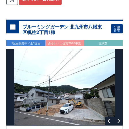
【耐震等級3取得】
・東栄住宅の建物は、国が定めた耐震等級で最高の3を取得。
建築基準法で定められた、
｢数百年に一度発生する地震に対して、倒壊、崩壊しない。｣
という基準から、さらに1.5倍の耐震力を達成しています。
ブルーミングガーデン 北九州市八幡東
分譲
【住宅性能評価ダブル取得】
住宅
区帆柱2丁目1棟
・設計住宅性能評価：建物設計段階で、国が認めた第三者機関
が評価しています。
1区画販売中／全1区画
みらいエコ住宅2026事業
完成前
・建設住宅性能評価：評価を受けた図面通りに施工されている
か、建設までに、計4回のチェックが行われます。
図面や書類上だけでなく、現場の施工状況を検査した上で、品
質を保証しています。
【長期優良住宅】
長期優良住宅とは、｢良い家を作って、きちんと手入れをして、
長く大切に使う｣ことを目的とした認定制度。
住宅ローン減税、固定資産税などの税制優遇を受けられるだけ
でなく、中古市場でも、長期優良住宅が有利に働きます。
【充実のアフターサポート】
・東栄住宅では、お引渡し後最大10回の無料定期点検と、60年
間の品質保証を実施。
お引渡しからが本当のお付き合いだと考え、アフターサービス
を外部の業者に委託せず、
東栄住宅グループ「東栄ホームサービス株式会社」にて責任を
もって対応いたします。