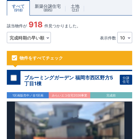
すべて
新築分譲住宅
土地
918
895
23
918
該当物件が
件見つかりました。
表示件数
物件をすべてチェック
ブルーミングガーデン 福岡市西区野方5
分譲
住宅
丁目1棟
1区画販売中／全1区画
みらいエコ住宅2026事業
完成前