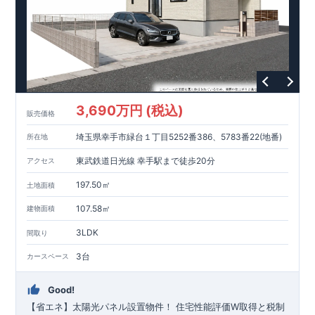
・ドラッグイレブン野方店…約1,213 ～ 1,400m （徒歩16～ 19
10～ 20分）
分） ・​木の葉モール橋本…約1,778 ～ 2,100m （徒歩23～ 28
・西日本シティ銀行野方支店…約1,395 ～ 1,600m （徒歩18～
分）
21分）
・村上華林堂病院…約1,180 ～ 1,500m （徒歩15～ 20分）
・野方塚原公園…約34 ～ 1 6 0 m（ 徒歩1 ～ 2 分）
東栄住宅の家づくりへのこだわり
■
住宅性能評価ダブル取得
3,690万円 (税込)
■
『BELS』
一次エネルギー消費量等級6取得
販売価格
■
耐震等級3（地震に強い）
埼玉県幸手市緑台１丁目5252番386、5783番22(地番)
所在地
■
断熱性能と省エネ
■
全棟自社一貫体制
東武鉄道日光線 幸手駅まで徒歩20分
アクセス
■
充実のアフターサポート
※クリックで各詳細ページに移動します♪
197.50㎡
土地面積
★★★
現地案内ご予約受付中
★★★
いつでもお気軽にお問合せください！
107.58㎡
建物面積
TEL
092-739-1388
東栄住宅 福岡営業所まで
3LDK
間取り
営業時間 9時30分～18時30分
定休日 火曜・水曜・夏季休暇・年末年始など
3台
カースペース
Good!
【省エネ】太陽光パネル設置物件！
住宅性能評価W取得と税制