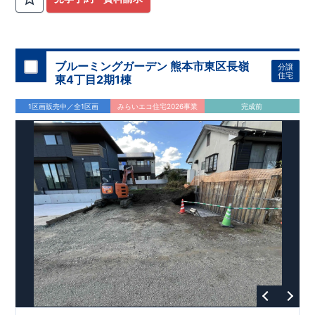
ブルーミングガーデン 熊本市東区長嶺
分譲
住宅
東4丁目2期1棟
1区画販売中／全1区画
みらいエコ住宅2026事業
完成前