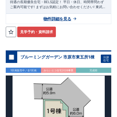
待遇の長期優良住宅・BELS認定！
平日・休日、時間帯問わず
ご案内可能です!
まずはお気軽にお問い合わせください!
東武日
光線「
幸手
」駅徒歩20分
さかえ小学校
徒歩8分、
幸手中学校
徒
歩30分! お子様の通学も安心です♪
敷地は、
59坪
!
駐車スペース
物件詳細を見る
は『
並列3台
』! 小学校、幼稚園、保育園、スーパー、コンビ
ニ、病院、公園など
徒歩15分
以内
◆収納も沢山あります！
​
・
小型自転車やベビーカーなど小物類まで玄関がスッキリ片付く
見学予約・資料請求
『玄関土間収納』
​
・普段使う調理器具や備蓄品など保管に便利
な
『パントリー』
・季節ものの収納に便利な
『ウォークインク
ロゼット』
・掃除機などが収納できる
『リビング収納』
◆こ
だわりの内装！
・LDKは
空間演出した折り上げ天井
・開放感の
ある
『アイランド風オープンキッチン』
ブルーミングガーデン 市原市東五所1棟
◆便利な設備！
​
・一
分譲
住宅
時的なごみ置き場としても便利な
『勝手口』
・掃除に便利な
『バルコニー水栓』
・雨の日でも洗濯物が干せる
『室内物干』
1区画販売中／全1区画
みらいエコ住宅2026事業
完成前
・梅雨時や花粉の時期のお洗濯も安心
『浴室乾燥暖房機』