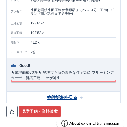
神奈川県平塚市岡崎字柳久保5984番23(地番)
小田急電鉄小田原線 伊勢原駅までバス14分 王御住グ
アクセス
ランド前バス停まで徒歩5分
198.81㎡
土地面積
107.52㎡
建物面積
4LDK
間取り
2台
カースペース
Good!
★敷地面積60坪
★
​
平塚市岡崎の閑静な住宅街に
​
ブルーミング
ガーデン新築戸建て1棟が誕生！
長期優良住宅・耐震等級3・断熱等性能等級5（ZEH水準）を取
得！
​
物件詳細を見る
​・みらいエコ住宅補助金対象物件！ ​ ​・車３台駐車可能（小型
１台含む）！ ​ 広々とした庭先も確保しております♪ ​ ​・7帖洋
◆
周辺環境
◆
室には広いウォークインクローゼット付き♪ ​ インナーバルコ
【教育施設】
◎ 平塚市立岡崎小学校 約850m（徒歩12分）
見学予約・資料請求
◎ 平塚市立大住中学校
ニーも採用♪ ​ ​◇アクセス◇
約2100m（徒歩29分）
◎ 平岡幼稚
小田急小田原線「伊勢原」駅までバス１４分、​バス停「王御住
園
約1000m（徒歩13分）
◎ 認定こども園伊勢原みのり幼稚
グランド前」まで徒歩５分 ​​ 【玄関】 ​・玄関収納に全身鏡付き ​
園
オプション商品のご紹介
約1100m（徒歩14分）
【買物施設】
◎ ユーコープ岡崎