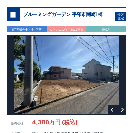
住宅性能評価 W取得(設計・建設)
■第三者機関が設計・建物検査(全四回)を実施 ■税制優遇あり
4分野6項目で最高等級を取得!
ブルーミングガーデン 平塚市岡崎1棟
分譲
□ 構造の安定 (耐風等級2・耐震等級3) □ 劣化の軽減 (劣化対
住宅
策等級3) □ 維持管理への配慮 (維持管理対策等級3) □ 空気環
境 (ホルムアルデヒド発散等級3)
快適に長く住める住宅
1区画販売中／全1区画
みらいエコ住宅2026事業
完成前
【長期優良住宅】
■国の定める7つの技術基準をクリア ■税制
優遇あり
【東栄セーフティーダンパー標準装備】
■制震ダンパ
ーで振れ幅を大幅に低減、繰り返す地震に強い『耐震+制震』
■メンテナンスフリー
現地案内予約受付中
詳細やご見学など、お気軽にお問合せ下さ
い♪ 東栄住宅 千葉営業所 TEL:0120-57-1081
4,380万円 (税込)
販売価格
所在地