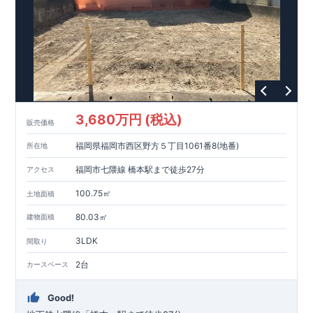
3,680万円 (税込)
販売価格
福岡県福岡市西区野方５丁目1061番8(地番)
所在地
福岡市七隈線 橋本駅まで徒歩27分
アクセス
100.75㎡
土地面積
80.03㎡
建物面積
3LDK
間取り
2台
カースペース
Good!