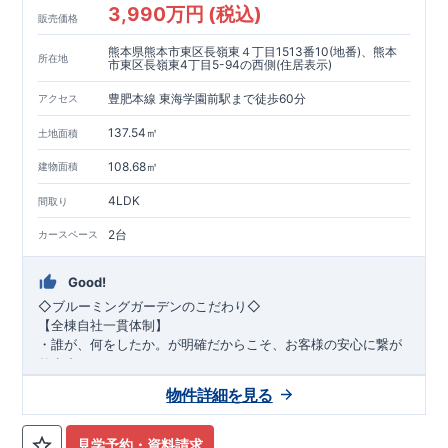
3,990万円 (税込)
販売価格
熊本県熊本市東区長嶺東４丁目1513番10(地番)、熊本
所在地
市東区長嶺東4丁目5-94の西側(住居表示)
豊肥本線 東海学園前駅まで徒歩60分
アクセス
137.54㎡
土地面積
108.68㎡
建物面積
4LDK
間取り
2台
カースペース
Good!
◇ブルーミングガーデンのこだわり◇
【全棟自社一貫体制】
・誰が、何をしたか。が明確だからこそ、お客様の安心に繋が
ります。
・設計、施工、営業が互いに協力しあい、最良のプランを提供
物件詳細を見る
いたします。
・不要な中間マージンを抑えることで、コストダウンに努めて
います。
見学予約・資料請求