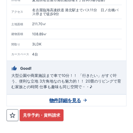
名古屋臨海高速鉄道 港北駅までバス11分 日ノ出橋バ
アクセス
ス停まで徒歩9分
211.70㎡
土地面積
108.89㎡
建物面積
3LDK
間取り
4台
カースペース
Good!
大型公園や商業施設まで車で10分！！ 「行きたい」がすぐ叶
う、便利な立地 3方角地なのも魅力的！！ 20畳のリビングで育
む家族との時間 仕事も趣味も同じ空間で・・♪
物件詳細を見る
見学予約・資料請求