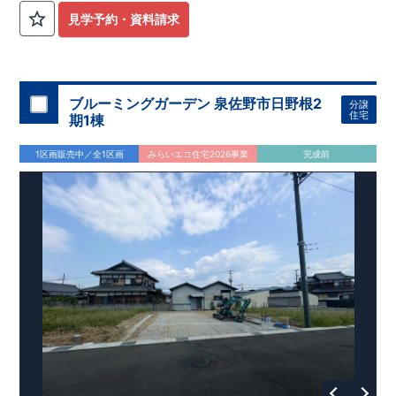
ンを採用！
​
タッチレス水栓付きで、デザイン性・機能性共に
見学予約・資料請求
高です。 ​・1階のトイレはタンクレストイレで、スタイリッシ
ュな手洗い洗面所もついてます！
・リビングには、高級感やデ
ザイン性をプラスしたグラビオエッジの壁を採用！
​
​・食料品の
備蓄が行え家事動線がスムーズなパントリー。
​
・土間収納に
は、アウトドアグッズ等様々な物を収納する事が出来ます！
​
・
ブルーミングガーデン 泉佐野市日野根2
分譲
２階のウォークインクローゼットには、衣類等たっぷり収納が
住宅
期1棟
行えます！
​
​お気軽にご連絡ください！
​（株）東栄住宅 京都
営業所
​TEL:075-394-5350
​定休日：火・水・年末年始な
1区画販売中／全1区画
みらいエコ住宅2026事業
完成前
ど
​