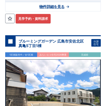
物件詳細を見る
見学予約・資料請求
ブルーミングガーデン 広島市安佐北区
分譲
住宅
真亀5丁目1棟
1区画販売中／全1区画
みらいエコ住宅2026事業
完成前