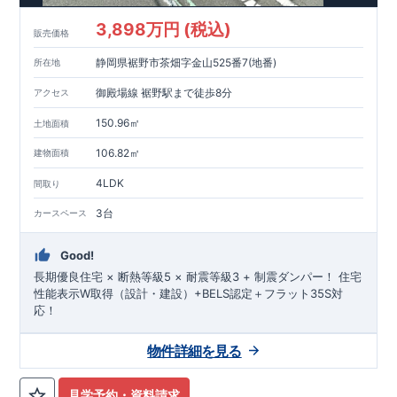
3,898万円 (税込)
販売価格
静岡県裾野市茶畑字金山525番7(地番)
所在地
御殿場線 裾野駅まで徒歩8分
アクセス
150.96㎡
土地面積
106.82㎡
建物面積
4LDK
間取り
3台
カースペース
Good!
長期優良住宅 × 断熱等級5 × 耐震等級3 + 制震ダンパー！ 住宅
性能表示W取得（設計・建設）+BELS認定＋フラット35S対
応！
物件詳細を見る
見学予約・資料請求