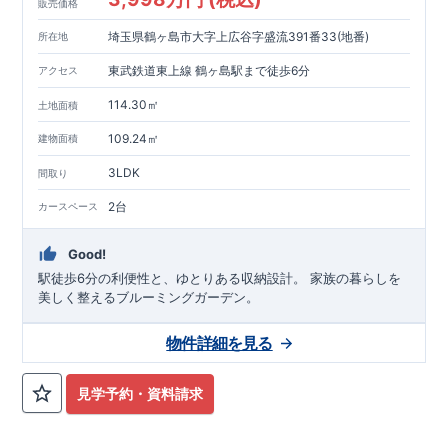
お気軽にお問い合わせください!
東栄住宅 北九州営業所
販売価格
☆☆☆093-562-7340☆☆☆
埼玉県鶴ヶ島市大字上広谷字盛流391番33(地番)
所在地
東武鉄道東上線 鶴ヶ島駅まで徒歩6分
アクセス
114.30㎡
土地面積
109.24㎡
建物面積
3LDK
間取り
2台
カースペース
Good!
駅徒歩6分の利便性と、ゆとりある収納設計。 家族の暮らしを
美しく整えるブルーミングガーデン。
物件詳細を見る
見学予約・資料請求