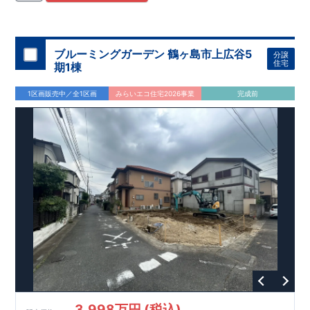
尾倉
中学校・・・・・
約 500m
(徒歩 7分)
春の町保育
園・・
・
・
・
約 1,000m
(徒歩 13分)
尾倉
幼稚園・・
・
・
約500m(徒歩 7分)
【買い物施設】 ファミリーマート皿倉店
・
・
約
ブルーミングガーデン 鶴ヶ島市上広谷5
分譲
280m
(徒歩 3分)
住宅
期1棟
サンキュードラッグ平野薬局
・・
・・・
・
・
・
・
・
約
900m
(徒歩 12分)
1区画販売中／全1区画
みらいエコ住宅2026事業
完成前
​
スピナ帆柱
店
・
・
・
・
・
・
・
約 950m(徒歩 12
分)
【その他の施設】 帆柱一丁目西公園・・・約 110m(徒歩
2分) 皿倉テラス郵便局・
・
・
・
約 950m(徒歩 12分)
北九州市立八幡病院・・
・
・
・
約 750m(徒歩 10分)
​
東栄住宅の
「ブルーミングガーデン」
は
国の定めた厳しい基準を満たした
「長期優良住宅」
ですので 税制面での優遇が受けられ、メリ
ットも多いです!
地震に対する耐震性も最も高いレベルの
「耐震等級3」
を取得!
最長60年間の
「
アフターサービス
」
もありますので、 サポート
体制もお任せください!
「自社一貫体制」
だからこそ可能な高品質・高性能でありなが
ら お求めやすい価格を実現!
(↑各赤枠クリックで詳細がご覧になれます!)
​
3,998万円 (税込)