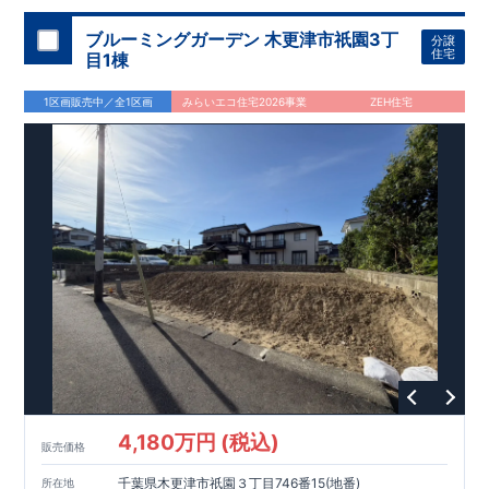
ブルーミングガーデン 木更津市祇園3丁
分譲
住宅
目1棟
1区画販売中／全1区画
みらいエコ住宅2026事業
ZEH住宅
4,180万円 (税込)
販売価格
千葉県木更津市祇園３丁目746番15(地番)
所在地