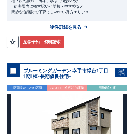
地下鉄七隈線
「橋本」駅まで徒歩27分
​ ​徒歩圏内に橋本駅や小学校・中学校など
閑静な住宅街で子育てしやすい野方エリア♬
★★★
物件のおすすめポイント
★★★
物件詳細を見る
1号棟：3LDK＋ロフト＋カースペース2台
みらいエコ住宅
2026事業
、対象物件！！
​※詳細は営業所までお
問合せください。
​
見学予約・資料請求
東栄セーフティダンパー
標準装備
​
【
2024年度グッドデザイン
賞、受賞！
】
こだわりの設備仕様
・キッチンには便利な
床下収納
・リビングには全体が見渡せる
対面キッチン
ブルーミングガーデン 幸手市緑台1丁目
分譲
・お風呂場には
浴室暖房換気乾燥機完備
住宅
1期1棟-長期優良住宅-
・
24時間換気
で快適な住まい環境
周辺環境
1区画販売中／全1区画
みらいエコ住宅2026事業
長期優良住宅
【教育施設】
・野方保育園…約948 ～ 1,300 m（徒歩12～ 16分）
・中村学園大学付属壱岐幼稚園…約841 ～ 1,000 m（徒歩11～
13分）
【買い物施設】
・壱岐南小学校…約1,085 ～ 1,200m （徒歩14～ 16分）
・野口青果…約834 ～ 1,200 m（徒歩11～ 16分）
・壱岐丘中学校…約945 ～ 1,400 m（徒歩12～ 19分）
・マルキョウ野方店…約1,450 ～ 1,800m （徒歩19～ 23分）
・ローソン野方六丁目店…約1,011 ～ 1,100m （徒歩13～ 14
分）
【その他施設】 ・​福岡生松台郵便局…約729 ～ 1,300 m（徒歩