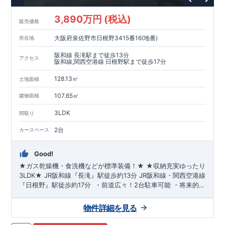
3,890万円 (税込)
販売価格
大阪府泉佐野市日根野3415番16(地番)
所在地
阪和線 長滝駅まで徒歩13分
アクセス
阪和線,関西空港線 日根野駅まで徒歩17分
128.13㎡
土地面積
107.65㎡
建物面積
3LDK
間取り
2台
カースペース
Good!
★ガス乾燥機・食洗機などが標準装備！★
​
★収納充実ゆったり
3LDK★
JR阪和線『長滝』駅
徒歩約13分
JR阪和線・関西空港線
『日根野』駅
徒歩約17分
​ ​・前道広々！
2台駐車可
能 ​・将来的に
お部屋を増やせる
可変間取(有償)
​・
土間収納
で玄関すっきり ​・
LDKは20帖
！便利な
パントリー設置
​・
各居室に収納
確保 ​・便
物件詳細を見る
利な南向き
ワイドバルコニー
​・水回りは
お手入れしやすい設備
を積極採用 ​・
トイレは各階
に設置 ​ ​
『ひねのこども園』
徒歩約