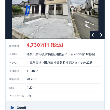
られた、｢数百年に一度発生する地震に対して、倒壊、崩壊しな
ープ「東栄ホームサービス株式会社」にて責任をもって対応い
い。｣という基準から、さらに
たします。
1.5
倍の耐震力を達成していま
す。
【住宅性能評価ダブル取得】
・設計住宅性能評価：建物
設計段階で、国が認めた第三者機関が評価しています。
・建設
住宅性能評価：評価を受けた図面通りに施工されているか、建
設までに、計
4
回のチェックが行われます。
図面や書類上だけ
でなく、現場の施工状況を検査した上で、品質を保証していま
す。
【長期優良住宅】
・東栄住宅は国が定める全
7
つの技術基
準をクリアしています。長期優良住宅とは、｢良い家を作って、
4,730万円 (税込)
きちんと手入れをして、長く大切に使う｣ことを目的とした認定
販売価格
制度。住宅ローン減税、固定資産税などの税制優遇を受けられ
神奈川県相模原市南区相模台６丁目2000番11(地番)
るだけでなく、中古市場でも、長期優良住宅が有利に働きま
所在地
す。
【充実のアフターサポート】
小田急電鉄小田原線 小田急相模原駅まで徒歩22分
アクセス
112.10㎡
土地面積
98.96㎡
建物面積
4LDK
間取り
2台
カースペース
Good!