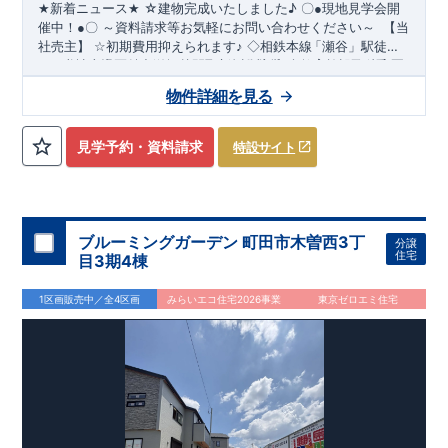
☆建物完成いたしました
♪
★
新着ニュース
★
〇
●
現地見学会開
～資料請求等お気軽にお問い合わせください～
催中！
●
〇
【当
社売主】
☆
初期費用抑えられます
♪
◇相鉄本線
「瀬谷
」駅徒歩
​
​
１９分♪
★☆
当社自慢の魅力溢れる間取り
◇全区画３９坪越えの新規分譲地
&
設備
!
暮らしやすく長く愛さ
◇教育施設が徒歩圏
​
内です
れる安心住まい
♪
◇都内へのアクセス良好
☆★
◇
使い勝手の良い多彩な間取り
◇
物件詳細を見る
・開放感を演出するスタイリッシュな間取り
【勾配天井・折り
上げ天井】
・ 吹き抜けにより明るく開放的なLDKとなってお
ります（5号棟）
【吹き抜け天井】
◇
実際に生活した時に便利
見学予約・資料請求
特設サイト
◇
≪
・ちょっとした収納に
ブルーミングガーデンのこ
【収納スペース・各居室クローゼット
だ
わ
り
≫
←
各タイトルをクリッ
完備】
・リビングや廊下に収納を多数配置!時間短縮ができ主
・『設計』住宅性能評価
‥‥
建物
ク
!!
■
住宅性能評価ダブ
ル
取
得
!
婦に嬉しい
設計段階で、国が認めた第三機関が評価しております。
【食器洗い乾燥機】
・寒い冬や梅雨の季節に大活
・『建
躍！
設』住宅性能評価
スマートフォンで見やすい特設サイトはこちら
【浴室乾燥暖房機】
‥‥
評価を受けた図面通りに施工されている
か、建設までに計
https://www.e-blooming.com/bukken/51775003/
回チェックが行われます。
・図面や書類上
4
ブルーミングガーデン 町田市木曽西3丁
分譲
だけでなく、「現場の施工状況」を検査した上で、品質を保証
住宅
目3期4棟
しております。
・誰が何をやったかが明確
■
全棟自社一
貫
体
制
!
だからこそ、お客様の安心に繋がります。
・設計、施工、営業
1区画販売中／全4区画
みらいエコ住宅2026事業
東京ゼロエミ住宅
が協力しあい、最良のプランをご提供いたします。
・不要な中
間マージンを抑える事で、コストダウンに努めております。