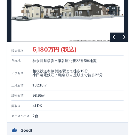
5,180万円 (税込)
販売価格
神奈川県横浜市瀬谷区北新22番58(地番)
所在地
相模鉄道本線 瀬谷駅まで徒歩19分
アクセス
小田急電鉄江ノ島線 桜ヶ丘駅まで徒歩22分
132.18㎡
土地面積
98.95㎡
建物面積
4LDK
間取り
2台
カースペース
Good!