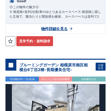
Good!
◇
この物件の魅力
◇
×
2
南道路に面し
①
南道路
並列
台駐車のゆとりあるカースペース
2
た立地で、陽当たりと開放感を確保。
カースペースは並列で
台駐車可能なため、毎日の出し入れもラクラク。
ご夫婦それぞ
WIC
2
れの車利用はもちろん、来客時にも対応できるゆとりのある住
2
階の洋室にはウォーク
②
階洋室に
完備の充実収納プラン
物件詳細を見る
まいです。
インクローゼットを設置。
衣類や季節用品、趣味の道具までし
っかり収納でき、居室空間を広く美しく保てます。
家族それぞ
れの「しまう場所」が確保された、整理整頓しやすい間取りで
パントリ
③
随所に収納を配置した、暮らしやすさ重視の住空間
見学予約・資料請求
す。
ーや各所の収納スペースなど、日常使いを考えた収納計画。
生
活動線上に収納を配置することで、家事効率もアップ。
物が増
えてもすっきりと暮らせる、収納豊富な住まいです。
​
◇
アクセス
◇
​JR
横浜線 「相模原」駅 バス
13
分
バス停「光が
丘三丁目」まで徒歩
6
分
JR
相模線 「上溝」駅まで徒歩
23
分
◇
ロケーション
◇
ブルーミングガーデン 相模原市南区相
分譲
・相模原市立陽光台小学校 徒歩
15
分
​
住宅
模台6丁目2棟-長期優良住宅-
・相模原市立緑が丘中学校 徒歩
12
分
​
・虹ヶ丘幼稚園 徒歩
5
分
・グルメシティ光が丘店 徒歩
10
分
1区画販売中／全2区画
みらいエコ住宅2026事業
長期優良住宅
・ファミリーマート相模原陽光台五丁目店 徒歩
5
分
◇
ブルーミングガーデンのこだわり
◇
【全棟自社一貫体制】
・誰が、何をしたか。が明確だからこそ、お客様の安心に繋が
ります。
・設計、施工、営業が互いに協力しあい、最良のプラ
ンを提供いたします。
・東栄住宅では、お引渡し後最大
・不要な中間マージンを抑えることで、
10
回の無料定期点検と、
60
年
コストダウンに努めています。
間の品質保証を実施。お引渡しからが本当のお付き合いだと考
【耐震等級3
取得】
・東栄住宅
の建物は、国が定めた耐震等級で
え、アフターサービスを外部の業者に委託せず、東栄住宅グル
3
を取得。建築基準法で定め