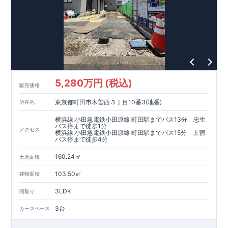
5,280万円 (税込)
販売価格
東京都町田市木曽西３丁目10番3(地番)
所在地
横浜線,小田急電鉄小田原線 町田駅までバス13分 忠生
バス停まで徒歩1分
アクセス
横浜線,小田急電鉄小田原線 町田駅までバス15分 上宿
バス停まで徒歩4分
160.24㎡
土地面積
103.50㎡
建物面積
3LDK
間取り
3台
カースペース