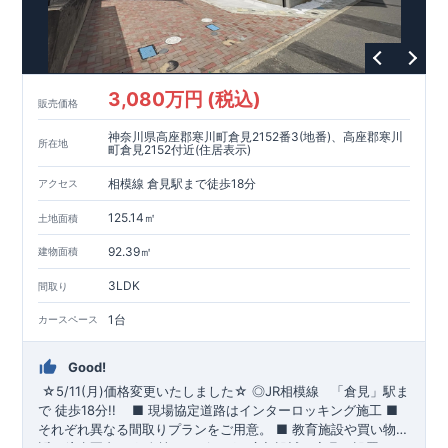
3,080万円 (税込)
販売価格
神奈川県高座郡寒川町倉見2152番3(地番)、高座郡寒川
所在地
町倉見2152付近(住居表示)
相模線 倉見駅まで徒歩18分
アクセス
125.14㎡
土地面積
92.39㎡
建物面積
3LDK
間取り
1台
カースペース
Good!
☆5/11(月)価格変更いたしました☆
​
◎
JR相模線
「倉見」
駅ま
で 徒歩18分!!
​ ​
■ 現場協定道路はインターロッキング施工
​
■
それぞれ異なる間取りプランをご用意。
​
■
教育施設や買い物施