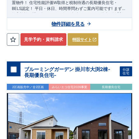
置物件！
住宅性能評価W取得と税制待遇の長期優良住宅・
BELS認定！
平日・休日、時間帯問わずご案内可能です!
まずは
お気軽にお問い合わせください!
教育施設、スーパー、コンビニ、クリニックなど
東武スカイツリーライン
徒歩7分
以内
「新
田」
◆収納も沢山あります！
駅徒歩20～21分！
清門小学校
・季節ものの収納に便利な
徒歩18～19分、
新栄中学校
『ウォーク
物件詳細を見る
徒歩23～24分!
インクローゼット』
◎物件のポイント
（号棟による）
敷地は、
​
・勉強や仕事用に便利な空
36坪～
!
駐車スペー
スは『
間
『テレワークルーム』
2～3台
』!
（号棟による）
​
◆こだわりの内装！
・LDKは
空間演出した折り上げ天井
・開放感のある
『アイラン
見学予約・資料請求
特設サイト
ド風オープンキッチン』
・2階の主寝室は、仕切れる
『主寝室
可変型』
タイプです
◆便利な設備！
・掃除に便利な
『バルコ
ニー水栓』
・雨の日でも洗濯物が干せる
『室内物干』
・梅雨
時や花粉の時期のお洗濯も安心
『浴室乾燥暖房機』
​
​スマート
フォンで見やすい特設サイトはこちら
​
https://www.e-
ブルーミングガーデン 掛川市大渕2棟-
分譲
blooming.com/bukken/20074012/
住宅
長期優良住宅-
2区画販売中／全2区画
みらいエコ住宅2026事業
長期優良住宅