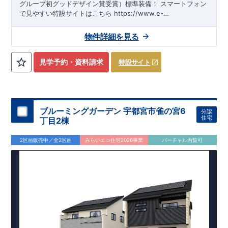
グループ初グッドデザイン賞受賞）標準装備！
スマートフォン
で見やすい特設サイトはこちら
https://www.e-
blooming.com/bukken/65075020/
物件詳細を見る
見学予約・資料請求
特設サイト
ブルーミングガーデン 宇都宮市雀の宮6
分譲
住宅
丁目2棟
2区画販売中／全2区画
みらいエコ住宅2026事業
バーチャル内覧可