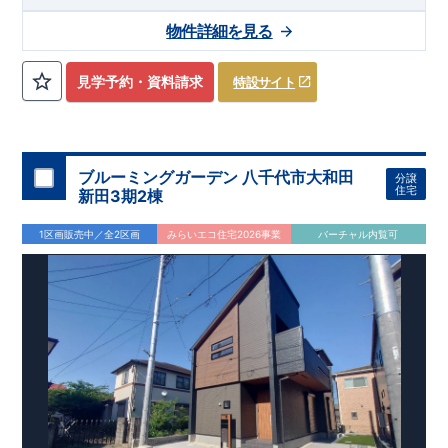
設が徒歩圏内♪
◆
ブルーミングガーデンのこだわり ◆
■
全棟、リビングは広々設計で家具を設置して
← 各タイトルをクリ
も十分ゆとりの空間です♪
ック!!
■『長期優良住宅』取得予定!
​
■
リビング全体を見渡せる「対面式
・国の定めた基準を全てク
物件詳細を見る
キッチン」を採用♪
リア
・住宅ローン減税、固定資産税などの税制優遇を受けられ
​
■ キッチンにはポップアップ天井採用でお
しゃれな空間でお料理が可能！
ます。 ・中古市場でも、長期優良住宅が有利に働きます。
■住
宅性能評価ダブル取得予定!
・『設計』住宅性能評価‥‥建物設
見学予約・資料請求
特設サイト
計段階で、国が認めた第三機関が評価しております。 ・『建
設』住宅性能評価‥‥評価を受けた図面通りに施工されている
か、建設までに計4回チェックが行われます。 ・図面や書類上
だけでなく、「現場の施工状況」を検査した上で、品質を保証
しております。
■全棟自社一貫体制!
・誰が何をやったかが明
ブルーミングガーデン 八千代市大和田
分譲
確だからこそ、お客様の安心に繋がります。 ・設計、施工、営
住宅
新田3期2棟
業が協力しあい、最良のプランをご提供いたします。 ・不要な
中間マージンを抑える事で、コストダウンに努めております。
​
1区画販売中／全2区画
みらいエコ住宅2026事業
バーチャル内覧可