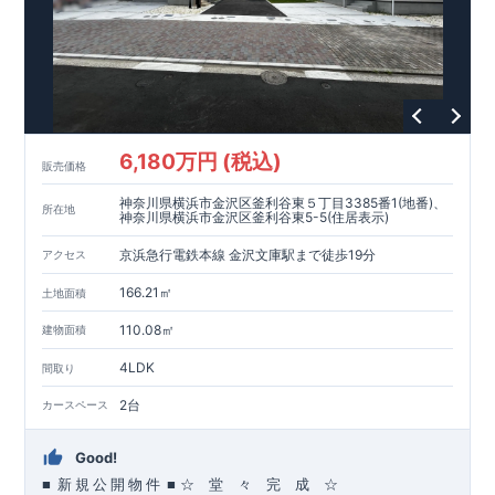
6,180万円 (税込)
販売価格
神奈川県横浜市金沢区釜利谷東５丁目3385番1(地番)、
所在地
神奈川県横浜市金沢区釜利谷東5-5(住居表示)
京浜急行電鉄本線 金沢文庫駅まで徒歩19分
アクセス
166.21㎡
土地面積
110.08㎡
建物面積
4LDK
間取り
2台
カースペース
Good!
■
■
☆ 堂 々 完 成 ☆
新
規
公
開
物
件