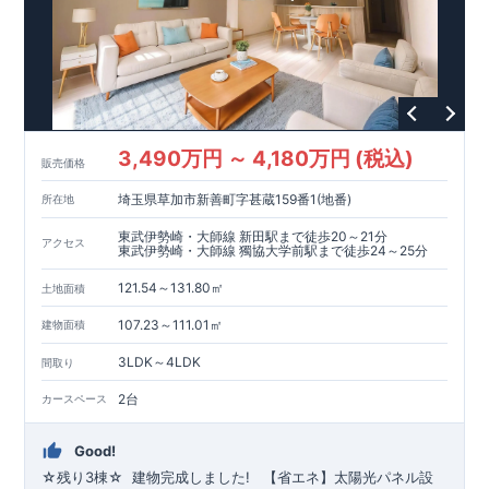
1400m
18
822m
11
​
育園 約
（徒歩
分）
釜利谷小学校 約
（徒歩
589m
8
190m
​
​
分）
【買い物施設】
釜利谷高等学校 約
ローソン横浜釜利谷東五丁目店 約
（徒歩
分）
（徒
3
750m
​
歩
分）
セブン
-
イレブン横浜釜利谷東
3
丁目店 約
（徒歩
10
1000m
13
​
​
分）
そうてつローゼン釜利谷店 約
（徒歩
分）
ク
750m
10
リエイト
【その他施設】
S
・
D
金沢釜利谷店 約
（徒歩
分）
154m
2
​
みやざき内科医院 約
（徒歩
分）
金沢白百合クリニッ
819m
11
​
300m
4
​
ク 約
（徒歩
分）
北谷公園 約
（徒歩
分）
金沢
3,490万円 ～ 4,180万円 (税込)
400m
5
​
667m
9
販売価格
自然公園 約
（徒歩
分）
夏山東公園 約
（徒歩
​
分）
■
東栄住宅の家作り■
■
ブルーミングガーデンのこだわり
■
埼玉県草加市新善町字甚蔵159番1(地番)
所在地
​↑
↑ ​​
■
各タイトルをクリック
長期優良住宅取得
【国が定めた７つの技術基準をクリア
☆
】
１
耐久性
/
２劣化対
東武伊勢崎・大師線 新田駅まで徒歩20～21分
アクセス
策
/
３維持管理性
４
住宅面積
/
５省エネルギー性
/
６
居住環境
/
７
維
東武伊勢崎・大師線 獨協大学前駅まで徒歩24～25分
​ ​
​
持保全管理
■
住宅性能評価ダブル取得
スマートフォンで見やす
​​​
TEL:0120-07-1081​
121.54～131.80㎡
​
い特設サイトはこちら
お問い合わせお待ちしております
★
物件のご案内は、
☆
事前予約
が
オススメ
土地面積
​
​
です
※
未完成の場合は、現地確認の他に
☆
スムーズにご案内が可能
♪
お気軽にお問い合わせくださ
近くにある同仕様の完成物
107.23～111.01㎡
建物面積
い
件をご案内致します。
♪
3LDK～4LDK
間取り
2台
カースペース
Good!
☆残り
3
棟☆
​ ​
建物完成しました!
​ ​
【省エネ】太陽光パネル設