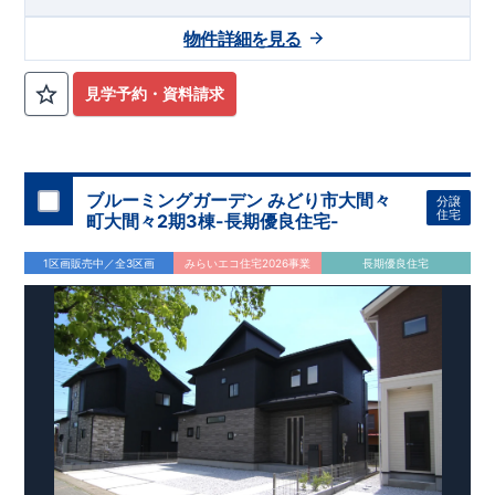
物件詳細を見る
見学予約・資料請求
ブルーミングガーデン みどり市大間々
分譲
住宅
町大間々2期3棟-長期優良住宅-
1区画販売中／全3区画
みらいエコ住宅2026事業
長期優良住宅