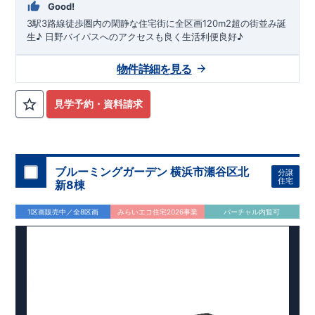
Good!
3駅3路線徒歩圏内の閑静な住宅街に全区画120m2超の街並み誕
生♪ 日野バイパスへのアクセスも良く生活利便良好♪
物件詳細を見る
見学予約・資料請求
ブルーミングガーデン 横浜市瀬谷区北
分譲
住宅
新8棟
1区画販売中／全8区画
みらいエコ住宅2026事業
バーチャル内覧可