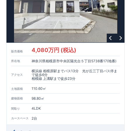
4,080万円 (税込)
販売価格
神奈川県相模原市中央区陽光台５丁目5738番17(地番)
所在地
横浜線 相模原駅までバス13分 光が丘三丁目バス停ま
で徒歩6分
アクセス
相模線 上溝駅まで徒歩23分
110.60㎡
土地面積
98.80㎡
建物面積
4LDK
間取り
2台
カースペース