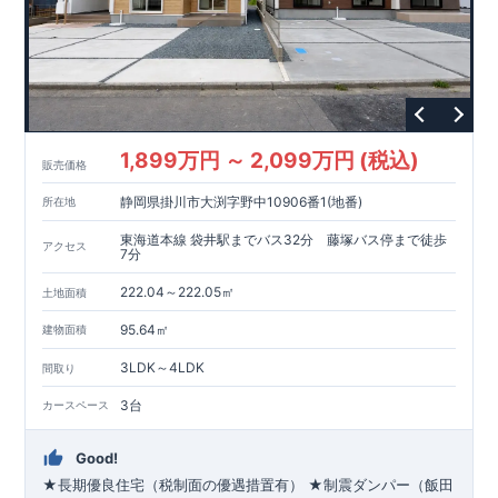
1,899万円 ～ 2,099万円 (税込)
販売価格
静岡県掛川市大渕字野中10906番1(地番)
所在地
東海道本線 袋井駅までバス32分 藤塚バス停まで徒歩
アクセス
7分
222.04～222.05㎡
土地面積
95.64㎡
建物面積
3LDK～4LDK
間取り
3台
カースペース
Good!
★長期優良住宅（税制面の優遇措置有） ★制震ダンパー（飯田