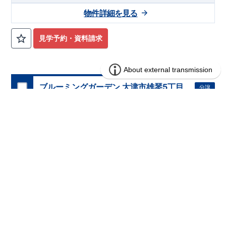
物件詳細を見る
見学予約・資料請求
ブルーミングガーデン 大津市雄琴5丁目
分譲
住宅
2期14棟 モデル棟
1区画販売中／全14区画
みらいエコ住宅2026事業
即入居可