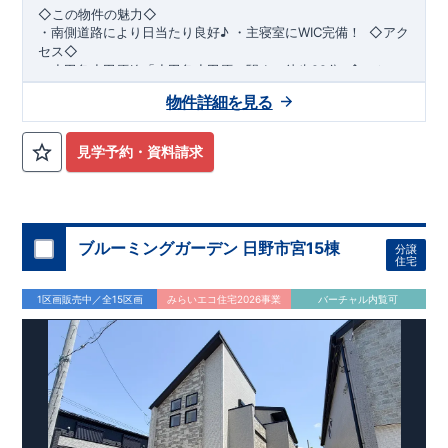
◇この物件の魅力◇
・
南側道路により日当たり良好♪
​​
・
主寝室にWIC完備！
​ ​
◇アク
セス◇
・小田急小田原線
「小田急小田原」駅まで徒歩22分
​
◇ロケー
ション◇
物件詳細を見る
・相模原市立若草小学校 徒歩11分 ・相模原市立若草
中学校 徒歩5分 ・sanwa相模台店
徒歩9分 ​・セブンイレブン相模原相模台店 徒歩4分
見学予約・資料請求
◇ブルーミングガーデンのこだわり◇
【全棟自社一貫体制】
・誰が、何をしたか。が明確だからこそ、お客様の安心に繋が
ります。
・設計、施工、営業が互いに協力しあい、最良のプランを提供
ブルーミングガーデン 日野市宮15棟
分譲
いたします。
住宅
・不要な中間マージンを抑えることで、コストダウンに努めて
います。
1区画販売中／全15区画
みらいエコ住宅2026事業
バーチャル内覧可
【耐震等級3取得】
・東栄住宅の建物は、国が定めた耐震等級で最高の3を取得。
建築基準法で定められた、｢数百年に一度発生する地震に対し
て、倒壊、崩壊しない。｣という基準から、さらに1.5倍の耐震
力を達成しています。
【住宅性能評価ダブル取得】