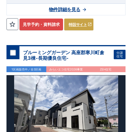
blooming.com/bukken/51574032/
【交通】
上越線
『群馬総社』駅……徒歩16分（約1270ｍ）
物件詳細を見る
【学校】
​勝山
小学校……徒歩5分（約390ｍ）
​第六
中学校
……
徒
歩13分（約1030ｍ）
見学予約・資料請求
特設サイト
【妥協のない家づくり】
​↓ クリックすると詳細ページが表示
されます
長期優良住宅
​住宅性能評価
地震に強い家づくり
（地盤編
）
​地震に強い家づくり（建物編）
地震に強い家づく
り（制震編）
ブルーミングガーデン 高座郡寒川町倉
分譲
【ブルーミングガーデンが選ばれる理由】
​↓ クリックすると
住宅
見3棟-長期優良住宅-
詳細ページが表示されます
​暮らしを豊かにする空間アイデア
外観デザインへのこだわり
メンテナンスリフォーム
1区画販売中／全3区画
みらいエコ住宅2026事業
ZEH住宅
お問い合わせ​
027-320-1238
​
高崎営業所（定休日：火曜日・水
曜日）
営業時間／9：30～18：30
​
​ ​
GOOD DESIGN AWARD2024
​
東栄住宅​
は、この度2024年度
グッドデザイン賞を3プロジェクト同時受賞いたしました。
木造住宅用制震ダンパー / 東栄セーフティダンパー
地盤改
良工法 / R-Evolve パイル
宅地開発手法 / 簡単に地図から
消せる道