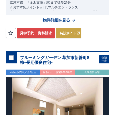
21
京急本
線
「金沢文庫」駅
まで
徒歩
分
,
☆
おすすめポイント
☆
[1]
マルチエントランス
(1
)
家族のライフスタイルに寄り添うマルチエントランス
号棟
,
[2]
多彩な収納プラン
物件詳細を見る
【全居室クローゼット完備】
見学予約・資料請求
特設サイト
お子様のお洋服の収納にも困らない
☆
​
【ウォークインクローゼット】
衣替えも簡単な大容量のウォー
(2
3
)
クインクローゼット搭載
・
号棟
4
​
​
【床下収納】
【可動棚
段】
【大容量シューズクローゼット】
などの、あったらうれしい収納完備
☆
ブルーミングガーデン 草加市新善町8
分譲
,
[3]
テラス
★
住宅
棟-長期優良住宅-
家族の団らんやガーデニング、ちょっとしたアウトドアにも活
(4
)
用できます♪
号棟
4区画販売中／全8区画
みらいエコ住宅2026事業
長期優良住宅
,
[4]
上部吹抜け
上部吹抜けによって光と風が通り、リビング全体が明るく快適
“
”
“
”
に♪
広さ
と
開放感
を感じられる空間。
◎
暮らしに寄り添う住環境
◎
～徒歩圏内～
教育環境
／コンビニ
/
ドラッグストア
／
公園
​
■周辺環境■
【教育施設】
840m
11
​
カナリヤ幼稚園 約
（徒歩
分）
アイン金沢文庫保育
1100m
14
​
園 約
（徒歩
分）
マミーズエンジェル金沢文庫駅前保