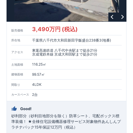
3,490万円 (税込)
販売価格
千葉県八千代市大和田新田字飯盛台238番3(地番)
所在地
東葉高速鉄道 八千代中央駅まで徒歩21分
アクセス
京成電鉄本線 京成大和田駅まで徒歩21分
116.25㎡
土地面積
99.57㎡
建物面積
4LDK
間取り
2台
カースペース
Good!
砂利部分（砂利目地部分を除く）防草シート、宅配ボックス標
準装備！ ★全棟住宅設備機器修理サービス対象物件あんしんプ
ラチナパック15年保証12万円（税込）