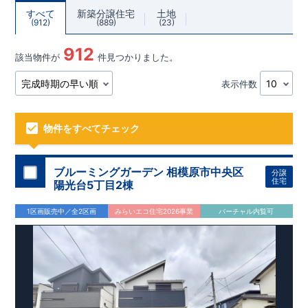
すべて
新築分譲住宅
土地
912
889
23
912
該当物件が
件見つかりました。
表示件数
物件をすべてチェック
ブルーミングガーデン 相模原市中央区
分譲
住宅
陽光台5丁目2棟
1区画販売中／全2区画
みらいエコ住宅2026事業
バーチャル内覧可