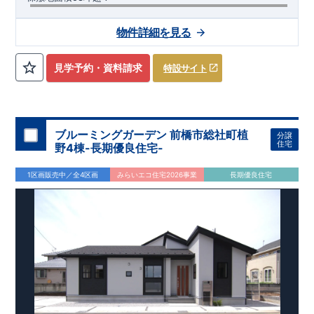
【交通】
わたらせ渓谷鉄道
『大間々』駅……徒歩3分（約230
物件詳細を見る
ｍ）
​上毛電鉄、東武桐生線
​『赤城』駅……徒歩11分（約870
ｍ）
見学予約・資料請求
特設サイト
【学校】
​大間々南
小学校……徒歩10分（約790ｍ）
​大間々
中学
校
……
徒歩10分（約780ｍ）
【妥協のない家づくり】
​↓ クリックすると詳細ページが表示
されます
長期優良住宅
​住宅性能評価
地震に強い家づくり
ブルーミングガーデン 前橋市総社町植
分譲
（地盤編
）
​地震に強い家づくり（建物編）
地震に強い家づく
住宅
野4棟-長期優良住宅-
り（制震編）
【ブルーミングガーデンが選ばれる理由】
​↓ クリックすると
1区画販売中／全4区画
みらいエコ住宅2026事業
長期優良住宅
詳細ページが表示されます
​暮らしを豊かにする空間アイデア
外観デザインへのこだわり
メンテナンスリフォーム
お問い合わせ​
027-320-1238
​
高崎営業所（定休日：火曜日・水
曜日）
営業時間／9：30～18：30
​
​ ​
GOOD DESIGN AWARD2024
​
東栄住宅​
は、この度2024年度
グッドデザイン賞を3プロジェクト同時受賞いたしました。
木造住宅用制震ダンパー / 東栄セーフティダンパー
地盤改
良工法 / R-Evolve パイル
宅地開発手法 / 簡単に地図から
消せる道