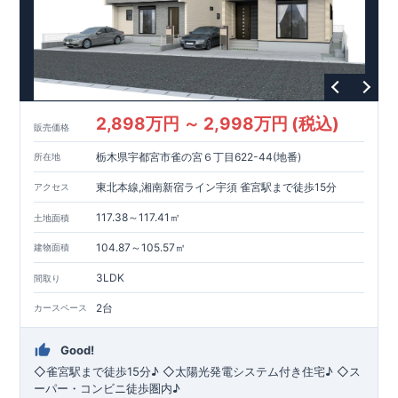
2,898万円 ～ 2,998万円 (税込)
販売価格
栃木県宇都宮市雀の宮６丁目622-44(地番)
所在地
東北本線,湘南新宿ライン宇須 雀宮駅まで徒歩15分
アクセス
117.38～117.41㎡
土地面積
104.87～105.57㎡
建物面積
3LDK
間取り
2台
カースペース
Good!
◇雀宮駅まで徒歩15分♪ ◇太陽光発電システム付き住宅♪ ◇ス
ーパー・コンビニ徒歩圏内♪