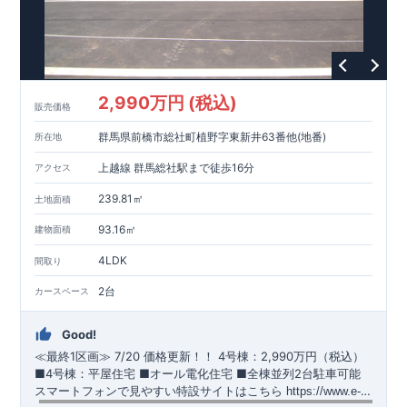
スマートフォンで見やすい特設サイトはこちら
https://www.e-blooming.com/bukken/51575021/
2,990万円 (税込)
販売価格
群馬県前橋市総社町植野字東新井63番他(地番)
所在地
上越線 群馬総社駅まで徒歩16分
アクセス
239.81㎡
土地面積
93.16㎡
建物面積
4LDK
間取り
2台
カースペース
Good!
≪最終1区画≫
​
7/20 価格更新！！
​
4号棟：2,990万円（税込）
​​
■4号棟：平屋住宅 ​■オール電化住宅 ​■全棟並列2台駐車可能 ​
スマートフォンで見やすい特設サイトはこちら
​
https://www.e-