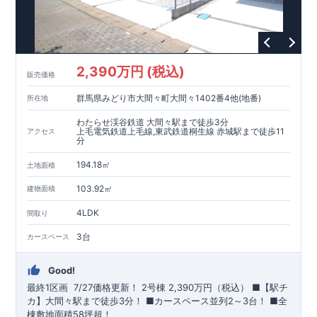
2,390万円 (税込)
販売価格
群馬県みどり市大間々町大間々1402番4他(地番)
所在地
わたらせ渓谷鉄道 大間々駅まで徒歩3分
上毛電気鉄道上毛線,東武鉄道桐生線 赤城駅まで徒歩11
アクセス
分
194.18㎡
土地面積
103.92㎡
建物面積
4LDK
間取り
3台
カースペース
Good!
最終1区画 7/27価格更新！
​
2号棟
2,390万円（税込）
​■【駅チ
カ】大間々駅まで徒歩3分！ ​■カースペース並列2～3台！ ​■全
棟敷地面積58坪超！