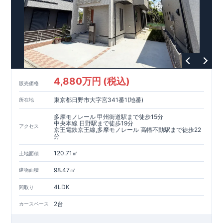
・設計住宅性能評価：建物設計段階で、国が認めた第三者機関
が評価しています。
・建設住宅性能評価：評価を受けた図面通りに施工されている
か、建設までに、計4回のチェックが行われます。
図面や書類上だけでなく、現場の施工状況を検査した上で、品
質を保証しています。
【長期優良住宅】
4,880万円 (税込)
販売価格
・長期優良住宅とは、｢良い家を作って、きちんと手入れをし
て、長く大切に使う｣ことを目的とした認定制度。住宅ローン減
東京都日野市大字宮341番1(地番)
所在地
税、固定資産税などの税制優遇を受けられるだけでなく、中古
市場でも、長期優良住宅が有利に働きます。
多摩モノレール 甲州街道駅まで徒歩15分
中央本線 日野駅まで徒歩19分
アクセス
京王電鉄京王線,多摩モノレール 高幡不動駅まで徒歩22
【充実のアフターサポート】
分
・東栄住宅では、お引渡し後最大10回の無料定期点検と、60年
間の品質保証を実施。お引渡しからが本当のお付き合いだと考
120.71㎡
土地面積
え、アフターサービスを外部の業者に委託せず、東栄住宅グル
ープ「東栄ホームサービス株式会社」にて責任をもって対応い
98.47㎡
建物面積
たします。
4LDK
間取り
2台
カースペース