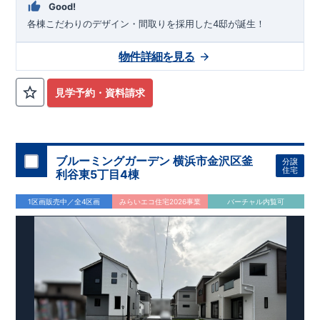
Good!
各棟こだわりのデザイン・間取りを採用した4邸が誕生！
物件詳細を見る
見学予約・資料請求
ブルーミングガーデン 横浜市金沢区釜
分譲
住宅
利谷東5丁目4棟
1区画販売中／全4区画
みらいエコ住宅2026事業
バーチャル内覧可