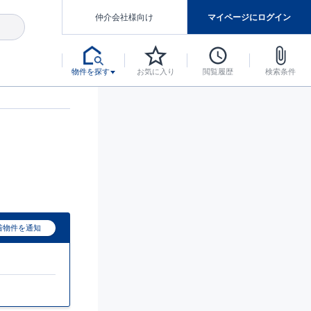
仲介会社様向け
マイページにログイン
物件を探す
お気に入り
閲覧履歴
検索条件
アした認定住宅です。
マンスには自信があります。
デザインテイストごとにサブブランドを開設し、意匠性の高い住宅を、よりわかりやすく、手の届きやすい形でご提案していきます。
東栄住宅では、お引渡し後最大10回の無料定期点検と最大60年間の品質保証を実施しています。
当サイトについて、ブルーミングガーデンシリーズに関して、東栄ホームサービス株式会社について。
デザインで、分譲住宅を変えていく。
着物件を通知