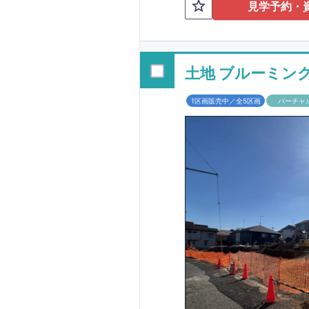
TEL:098-86
見学予約・
■
オプションでは
配ボックス・玄関
■
１階廻りの構造
す！
土地 ブルーミン
■
長期優良住宅
1区画販売中／全5区画
バーチャ
という考え方の下
る長期優良住宅。
長期優良住宅とし
があります。東栄
ルギー性⑥居住環
そのほかの魅力と
利です。
■
住宅性
性能を評価されて
工時に
1
回の現場検
■
当社こだわりの
境・エネルギー消
ご紹介していま
3
もっと詳しく
られた、｢数百年
1.5
倍の耐震力を達
す。建築基準法に
も損傷を生じない
栄住宅は土地の仕