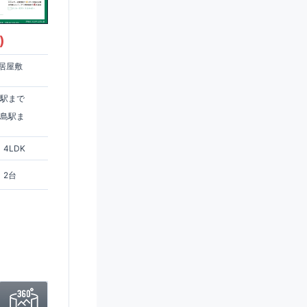
)
居屋敷
住駅まで
ヶ島駅ま
4LDK
2台