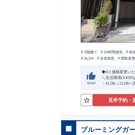
3階建て
24時間換気
南
4LDK
全室南窓
間取変
◆8/3
価格変更い
＼生活環境
GOOD
Good!
・4
LDK
→5
LDK
へ
ら行き来できる
続
・リビング全体を
見学予約・
・網戸
11万円
(
税込
↓クリックすると
2024
年グッドデ
○
フティダンパー」
消せる道」
○
第18
ブルーミングガー
エント
平日・休日ご内覧
ラ
ンス」
が
力の
ぜひお気軽にお問
1.5
倍の耐震性