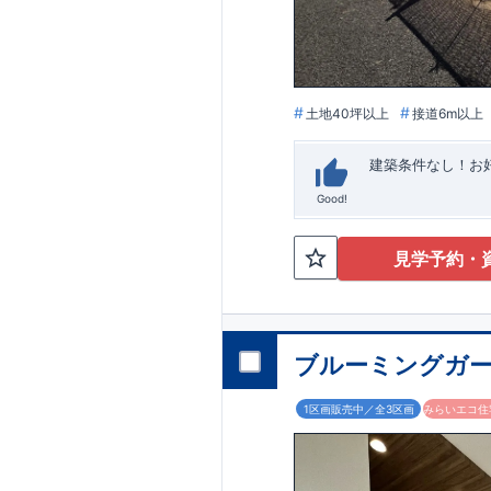
います。
■
アフ
期にわたり維持す
がございます。も
土地40坪以上
接道6m以上
建築条件なし！​
Good!
見学予約・
ブルーミングガー
1区画販売中／全3区画
みらいエコ住宅