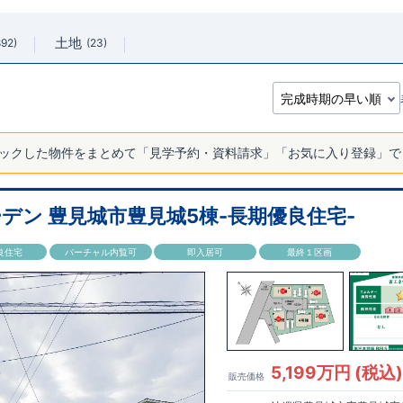
土地
892
23
ックした物件をまとめて「見学予約・資料請求」「お気に入り登録」で
デン 豊見城市豊見城5棟-長期優良住宅-
良住宅
バーチャル内覧可
即入居可
最終１区画
5,199万円 (税込
販売価格