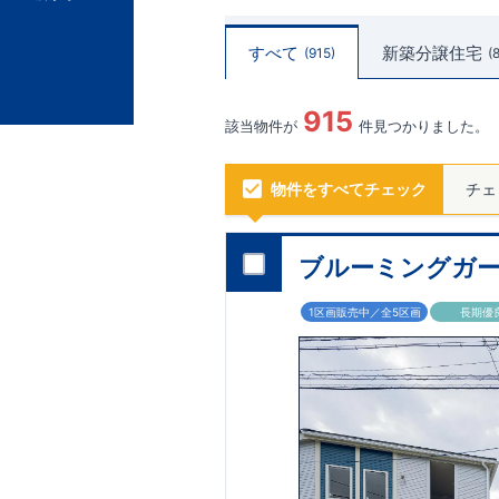
すべて
新築分譲住宅
915
915
該当物件が
件見つかりました。
物件をすべてチェック
チェ
ブルーミングガー
1区画販売中／全5区画
長期優