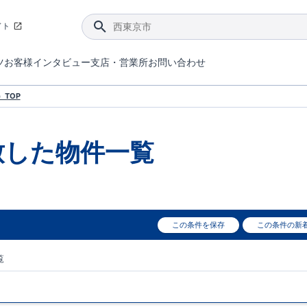
イト
ツ
お客様インタビュー
支店・営業所
お問い合わせ
てダメージを抑える制震技術。
4分野6項目で最高等級を取得！
ブルーミングガーデンは選ばれています。
件があったら行ってみよう！
ブルーミングガーデンは全棟で断熱等性能等級の「5」以上を標準取得しています。
東栄住宅では、地盤に特化した造成部門を社内に設置しお客様が安心して暮らせる土地をご提供するために、様々な取り組みを行っています。
声を大きくしてお伝えすることではないけど、実際に住んでみるとわかってくる。ブルーミングガーデンがこだわる「暮らしやすさ」を少しだけご紹介。
住宅にまつわるコラム。エリアから、キーワードから検索ができます。
室内空間を快適に保つ断熱性能
｢良い家を作って、きちんと手入れをして、長く大切に使う｣ことを目的とした、国が定めた7つの技術基準をクリ
ここまでやって低価格。コストパフォー
東栄住宅の特徴のひとつが自社一貫体制。土地の仕入れからお客様のご入居まで、東栄住宅のスタッフが携わっています。
東栄住宅の『分譲住宅』、『注文住宅』をご紹介いただくことでご紹介者様・ご成約いただいたお客様双方に特典をお贈りします。
TOP
致した
物件一覧
この条件を保存
この条件の新
覧