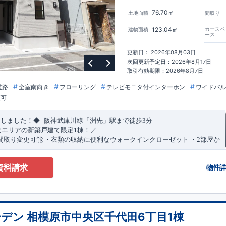
76.70㎡
土地面積
間取り
123.04㎡
カースペ
建物面積
ース
更新日： 2026年08月03日
次回更新予定日：2026年8月17日
取引有効期限：2026年8月7日
道路
全室南向き
フローリング
テレビモニタ付インターホン
ワイドバル
更可
​
​
たしました！◆
阪神武庫川線
「洲先」
駅まで
徒歩
3
分
なエリアの新築戸建て限定1棟！／
間取り変更可能
・衣類の収納に便利な
ウォークインクローゼット
・2部屋か
きバルコニー
・デザインと機能性を兼ね備えた
オープンサニタリー
irodori
​
​
見渡せる
対面キッチン
・お買い物施設（関西スーパー）
徒歩10分
(
約787ｍ
)
資料請求
物件
)
で設置可能！
（オプション）
特設ページにジャンプします↓
ザイン賞
3
プロジェクト同時受賞
・
「木造住宅用制震ダンパー/
東栄セー
・
「地盤改良工法/R-Evolve
パイル」
・
「宅地開発手法/
簡単に地図から
回キッズデザイン
賞
受賞
・
2024
年、東栄住宅の新たな空間提案
「マルチ
デン 相模原市中央区千代田6丁目1棟
可能です！
受賞いたしました！
○
耐震等級最高
等
級3
・数百年に一度の地震に耐える
​
い合わせください♪
！
・さらに繰り返しの地震に強い
西宮営業所
TEL
制震
：
0798-38-1246
ダンパー
採用で安心！
(
定休日：火・水・年末
○
BELS
・