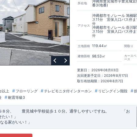
沖縄県豊見城市字豊見城宜保
所在地
番3(地番)
沖縄都市モノレール 旭橋
ス11分 宜保入口バス停ま
分
アクセス
沖縄都市モノレール 壺川
ス15分 宜保入口バス停ま
分
119.44㎡
土地面積
間取り
98.53㎡
カースペ
建物面積
ース
更新日： 2026年08月03日
次回更新予定日：2026年8月17日
取引有効期限：2026年8月7日
台以上
フローリング
テレビモニタ付インターホン
リビングイン階段
栓
耐震等級3
歩８分、 豊見城中学校徒歩１０分。通学しやすいですね。
​ ​ ​ ​
「お
せたい！」
なる家がいい！」
建売住宅もありかも！」