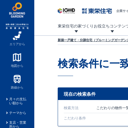
企業サ
東栄住宅の家づくり
お役立ちコンテン
地震に強い東栄住宅！ブルーミングガーデンは全棟住宅性能評価最高等級を取得！
「暮らしを豊かに」「帰ってきたくなる家」「お家時間を充実させたい」その想いから自社の設計士がお客様のニーズを反映した住み心地の良い新たな仕様を定期的にお届けしていきます。
設計から完成まで、国が定めた第三者機関が住宅性能を評価します
不動産（新築一戸建て・土地・条件付売地）購入は、各種手続きや見慣れない言葉などがたくさんあります。そんな不安もスッキリ解消！
東栄住宅に関する大切なキーワードの意味を一覧から見ることができます。
自社設計士考案の新仕様プロジェクト始動！
揺れに耐えるだけではなく、揺れ自体を低減し
ブルーミングガーデンは全棟住宅性能表示制度
家づくりのプロである業者さん、内情を知り尽くした東栄住宅の社員にも
現地見学するとメリットいっぱい！気になる物
家づくりのプロにも選ばれています
もっと暮らし快適プロジェクト
新築一戸建て・分譲住宅（ブルーミングガーデン）
エリアから
検索条件に一
地図から
路線から
現在の検索条件
月々の支払
い額から
検索方法
こだわり
の物件一
テーマから
こだわり条件
支店・営業
所から