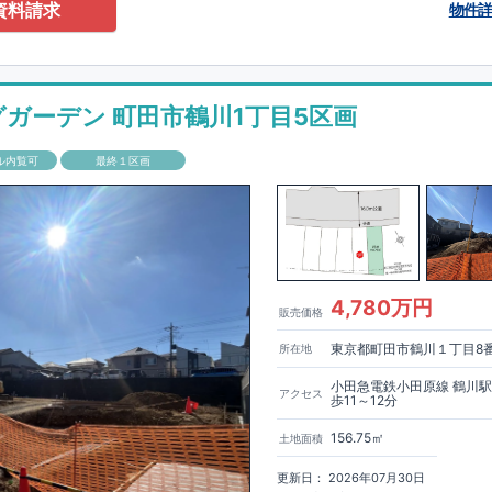
0-2201
（火・水曜日定休日、年末年始休み）
資料請求
物件
ありません！全棟標準搭載
床下換気システム・ガス衣類乾燥機・食洗器・宅
電子キー・浴室換気乾燥機・防犯ガラス
材は
防腐・防蟻性
を確保するため、構造用集成材に
ヒノキ
を使用しておりま
グガーデン 町田市鶴川1丁目5区画
もっと詳しく
「いい家を作って、きちんと手入れをして、長く大切に使う」
ル内覧可
最終１区画
、
国が定めた
7
つの厳しい技術基準をクリアした物件だけが認定を受けられ
て認定を受けるためには、国が定めた下記
7
つの技術基準をクリアする必要
住宅は全棟でクリア！①耐震性②劣化対策③維持管理性④住戸面積⑤省エネ
境⑦維持保全管理
して、住宅ローン金利優遇、固定資産税の減税、中古市場での売却時にも有
能評価ダブル取得
もっと詳しく
「設計」と「建設」のダブルで
4,780万円
販売価格
います！図面を第三者機関へ提出します。外部評価委員が建設中に
3
回、竣
査が行われます。構造の安定、劣化の軽減、維持管理への配慮、温熱環
東京都町田市鶴川１丁目8
所在地
空間アイディアを
ショート動画
で
費量（断熱等性能）の必須
す。
ここをクリッ
ク
4
分野、空気環境で、最高等級取得！
■
耐震等級
東栄住宅の建物は、国が定めた耐震最高等級
3
を取得。建築基準法に定め
小田急電鉄小田原線 鶴川
アクセス
歩11～12分
に一度発生する地震に対して、倒壊、崩壊しない｣という基準から、さらに
成しています。
■
耐風等級
2
災害時の損傷の受けにくさを評価されていま
156.75㎡
土地面積
定められている暴風による力（
500
年に
1
度）のさらに
1.2
倍の暴風に対して
ことで耐風最高等級
2
を取得しています。
■
自社一貫体制
もっと詳しく
東
更新日： 2026年07月30日
入れ、設計、施工、販売、メンテナンスまで、すべてのプロセスに携わって