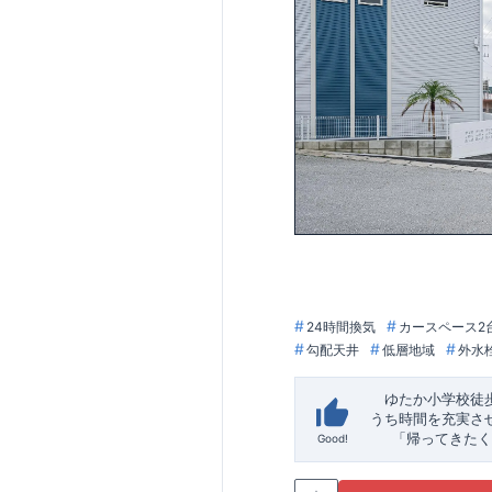
24時間換気
カースペース2
勾配天井
低層地域
外水
ゆたか小学校徒
うち時間を充実さ
「帰ってきたく
Good!
「おしゃれなら