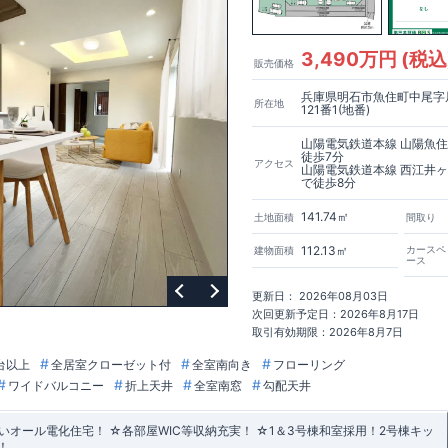
3,490万円 (税込
販売価格
兵庫県明石市魚住町中尾字
所在地
121番1(地番)
山陽電気鉄道本線 山陽魚
徒歩7分
アクセス
山陽電気鉄道本線 西江井
で徒歩8分
141.74㎡
土地面積
間取り
112.13㎡
カースペ
建物面積
ース
更新日： 2026年08月03日
次回更新予定日：2026年8月17日
取引有効期限：2026年8月7日
台以上
全居室クローゼット付
全室南向き
フローリング
ワイドバルコニー
折上天井
全室南窓
勾配天井
オール電化住宅！ ☆各部屋WIC等収納充実！ ☆1＆3号棟和室採用！2号棟キッ
！