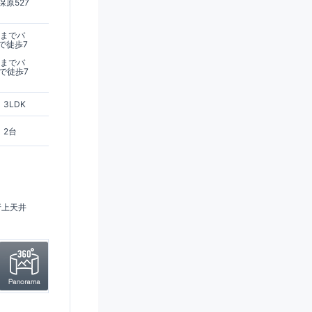
原527
駅までバ
で徒歩7
駅までバ
で徒歩7
3LDK
2台
折上天井