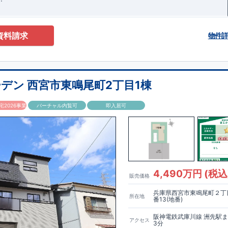
資料請求
物件
デン 西宮市東鳴尾町2丁目1棟
2026事業
バーチャル内覧可
即入居可
4,490万円 (税込
販売価格
兵庫県西宮市東鳴尾町２丁目
所在地
番13(地番)
阪神電鉄武庫川線 洲先駅
アクセス
3分