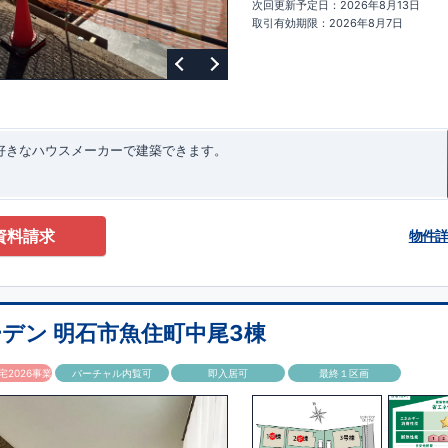
次回更新予定日：2026年8月13日
ターサポート
もっと詳しく
快適に暮らすことができる住宅の品質を長
取引有効期限：2026年8月7日
るには、定期的な点検を実施することが重要です。
最大
60
年間の保証制度
ちろん、定期点検以外でも万一不具合が発生した際は対応いたします。
お好きなハウスメーカーで建築できます。
資料請求
物件
デン 明石市魚住町中尾3棟
2026事業
バーチャル内覧可
即入居可
最終１区画