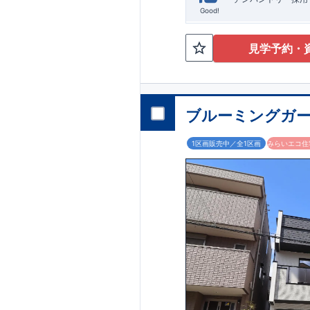
Good!
見学予約・
ブルーミングガー
1区画販売中／全1区画
みらいエコ住宅