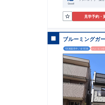
Good!
見学予約・
ブルーミングガー
1区画販売中／全1区画
みらいエコ住宅