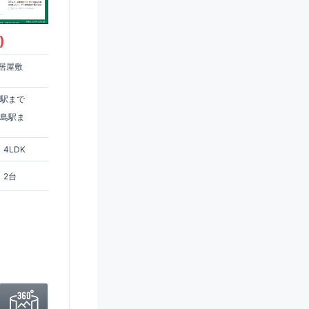
)
居屋敷
住駅まで
ヶ島駅ま
4LDK
2台