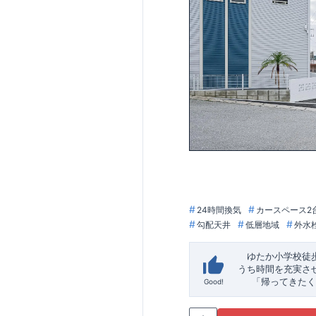
24時間換気
カースペース2
勾配天井
低層地域
外水
ゆたか小学校徒
うち時間を充実さ
「帰ってきたく
Good!
「おしゃれなら