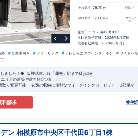
76.70㎡
土地面積
間取り
123.04㎡
カースペ
建物面積
ース
更新日： 2026年08月03日
次回更新予定日：2026年8月17日
取引有効期限：2026年8月7日
道路
全室南向き
フローリング
テレビモニタ付インターホン
ワイドバル
更可
​
​
たしました！◆
阪神武庫川線
「洲先」
駅まで
徒歩
3
分
なエリアの新築戸建て限定1棟！／
間取り変更可能
・衣類の収納に便利な
ウォークインクローゼット
・2部屋か
きバルコニー
・デザインと機能性を兼ね備えた
オープンサニタリー
irodori
​
​
見渡せる
対面キッチン
・お買い物施設（関西スーパー）
徒歩10分
(
約787ｍ
)
資料請求
物件
)
で設置可能！
（オプション）
特設ページにジャンプします↓
ザイン賞
3
プロジェクト同時受賞
・
「木造住宅用制震ダンパー/
東栄セー
・
「地盤改良工法/R-Evolve
パイル」
・
「宅地開発手法/
簡単に地図から
回キッズデザイン
賞
受賞
・
2024
年、東栄住宅の新たな空間提案
「マルチ
デン 相模原市中央区千代田6丁目1棟
可能です！
受賞いたしました！
○
耐震等級最高
等
級3
・数百年に一度の地震に耐える
​
い合わせください♪
！
・さらに繰り返しの地震に強い
西宮営業所
TEL
制震
：
0798-38-1246
ダンパー
採用で安心！
(
定休日：火・水・年末
○
BELS
・