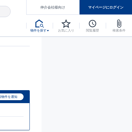
仲介会社様向け
マイページにログイン
物件を探す
お気に入り
閲覧履歴
検索条件
アした認定住宅です。
マンスには自信があります。
デザインテイストごとにサブブランドを開設し、意匠性の高い住宅を、よりわかりやすく、手の届きやすい形でご提案していきます。
東栄住宅では、お引渡し後最大10回の無料定期点検と最大60年間の品質保証を実施しています。
当サイトについて、ブルーミングガーデンシリーズに関して、東栄ホームサービス株式会社について。
デザインで、分譲住宅を変えていく。
着物件を通知