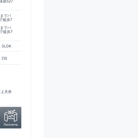
原527
駅までバ
で徒歩7
駅までバ
で徒歩7
3LDK
2台
折上天井