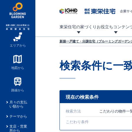
企業サ
東栄住宅の家づくり
お役立ちコンテン
地震に強い東栄住宅！ブルーミングガーデンは全棟住宅性能評価最高等級を取得！
「暮らしを豊かに」「帰ってきたくなる家」「お家時間を充実させたい」その想いから自社の設計士がお客様のニーズを反映した住み心地の良い新たな仕様を定期的にお届けしていきます。
設計から完成まで、国が定めた第三者機関が住宅性能を評価します
不動産（新築一戸建て・土地・条件付売地）購入は、各種手続きや見慣れない言葉などがたくさんあります。そんな不安もスッキリ解消！
東栄住宅に関する大切なキーワードの意味を一覧から見ることができます。
自社設計士考案の新仕様プロジェクト始動！
揺れに耐えるだけではなく、揺れ自体を低減し
ブルーミングガーデンは全棟住宅性能表示制度
家づくりのプロである業者さん、内情を知り尽くした東栄住宅の社員にも
現地見学するとメリットいっぱい！気になる物
家づくりのプロにも選ばれています
もっと暮らし快適プロジェクト
新築一戸建て・分譲住宅（ブルーミングガーデン）
エリアから
検索条件に一
地図から
路線から
現在の検索条件
月々の支払
い額から
検索方法
こだわり
の物件一
テーマから
こだわり条件
支店・営業
所から