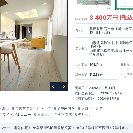
3,490万円 (税込
販売価格
兵庫県明石市魚住町中尾字
所在地
121番1(地番)
山陽電気鉄道本線 山陽魚
徒歩7分
アクセス
山陽電気鉄道本線 西江井
で徒歩8分
141.74㎡
土地面積
間取り
112.13㎡
カースペ
建物面積
ース
更新日： 2026年08月03日
次回更新予定日：2026年8月17日
取引有効期限：2026年8月7日
台以上
全居室クローゼット付
全室南向き
フローリング
ワイドバルコニー
折上天井
全室南窓
勾配天井
オール電化住宅！ ☆各部屋WIC等収納充実！ ☆1＆3号棟和室採用！2号棟キッ
！