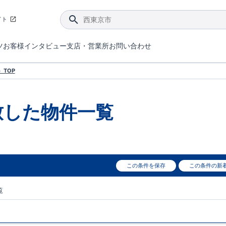
イト
ツ
お客様インタビュー
支店・営業所
お問い合わせ
てダメージを抑える制震技術。
4分野6項目で最高等級を取得！
ブルーミングガーデンは選ばれています。
件があったら行ってみよう！
ブルーミングガーデンは全棟で断熱等性能等級の「5」以上を標準取得しています。
東栄住宅では、地盤に特化した造成部門を社内に設置しお客様が安心して暮らせる土地をご提供するために、様々な取り組みを行っています。
声を大きくしてお伝えすることではないけど、実際に住んでみるとわかってくる。ブルーミングガーデンがこだわる「暮らしやすさ」を少しだけご紹介。
住宅にまつわるコラム。エリアから、キーワードから検索ができます。
室内空間を快適に保つ断熱性能
｢良い家を作って、きちんと手入れをして、長く大切に使う｣ことを目的とした、国が定めた7つの技術基準をクリ
ここまでやって低価格。コストパフォー
東栄住宅の特徴のひとつが自社一貫体制。土地の仕入れからお客様のご入居まで、東栄住宅のスタッフが携わっています。
東栄住宅の『分譲住宅』、『注文住宅』をご紹介いただくことでご紹介者様・ご成約いただいたお客様双方に特典をお贈りします。
TOP
致した
物件一覧
この条件を保存
この条件の新
覧