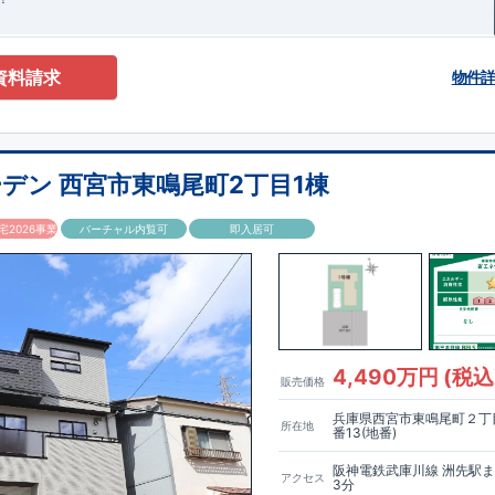
資料請求
物件
デン 西宮市東鳴尾町2丁目1棟
2026事業
バーチャル内覧可
即入居可
4,490万円 (税込
販売価格
兵庫県西宮市東鳴尾町２丁目
所在地
番13(地番)
阪神電鉄武庫川線 洲先駅
アクセス
3分