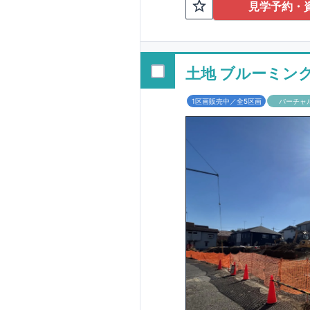
TEL:098-86
見学予約・
■
オプションでは
配ボックス・玄関
■
１階廻りの構造
す！
土地 ブルーミン
■
長期優良住宅
1区画販売中／全5区画
バーチャ
という考え方の下
る長期優良住宅。
長期優良住宅とし
があります。東栄
ルギー性⑥居住環
そのほかの魅力と
利です。
■
住宅性
性能を評価されて
工時に
1
回の現場検
■
当社こだわりの
境・エネルギー消
ご紹介していま
3
もっと詳しく
られた、｢数百年
1.5
倍の耐震力を達
す。建築基準法に
も損傷を生じない
栄住宅は土地の仕