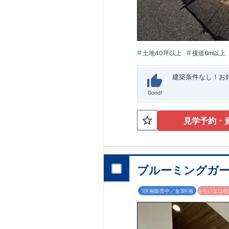
います。
■
アフ
期にわたり維持す
がございます。も
土地40坪以上
接道6m以上
建築条件なし！​
Good!
見学予約・
ブルーミングガー
1区画販売中／全3区画
みらいエコ住宅