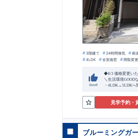
3階建て
24時間換気
南
4LDK
全室南窓
間取変
◆8/3
価格変更い
＼生活環境
GOOD
Good!
・4
LDK
→5
LDK
へ
ら行き来できる
続
・リビング全体を
見学予約・
・網戸
11万円
(
税込
↓クリックすると
2024
年グッドデ
○
フティダンパー」
消せる道」
○
第18
ブルーミングガー
エント
平日・休日ご内覧
ラ
ンス」
が
力の
ぜひお気軽にお問
1.5
倍の耐震性