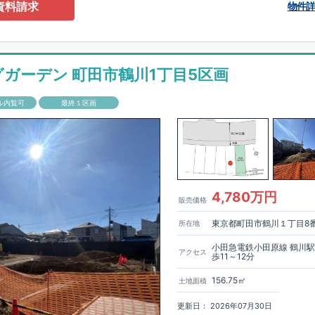
0-2201
（火・水曜日定休日、年末年始休み）
資料請求
物件
ありません！全棟標準搭載
床下換気システム・ガス衣類乾燥機・食洗器・宅
電子キー・浴室換気乾燥機・防犯ガラス
材は
防腐・防蟻性
を確保するため、構造用集成材に
ヒノキ
を使用しておりま
グガーデン 町田市鶴川1丁目5区画
もっと詳しく
「いい家を作って、きちんと手入れをして、長く大切に使う」
ル内覧可
最終１区画
、
国が定めた
7
つの厳しい技術基準をクリアした物件だけが認定を受けられ
て認定を受けるためには、国が定めた下記
7
つの技術基準をクリアする必要
住宅は全棟でクリア！①耐震性②劣化対策③維持管理性④住戸面積⑤省エネ
境⑦維持保全管理
して、住宅ローン金利優遇、固定資産税の減税、中古市場での売却時にも有
能評価ダブル取得
もっと詳しく
「設計」と「建設」のダブルで
4,780万円
販売価格
います！図面を第三者機関へ提出します。外部評価委員が建設中に
3
回、竣
査が行われます。構造の安定、劣化の軽減、維持管理への配慮、温熱環
東京都町田市鶴川１丁目8
所在地
空間アイディアを
ショート動画
で
費量（断熱等性能）の必須
す。
ここをクリッ
ク
4
分野、空気環境で、最高等級取得！
■
耐震等級
東栄住宅の建物は、国が定めた耐震最高等級
3
を取得。建築基準法に定め
小田急電鉄小田原線 鶴川
アクセス
歩11～12分
に一度発生する地震に対して、倒壊、崩壊しない｣という基準から、さらに
成しています。
■
耐風等級
2
災害時の損傷の受けにくさを評価されていま
156.75㎡
土地面積
定められている暴風による力（
500
年に
1
度）のさらに
1.2
倍の暴風に対して
ことで耐風最高等級
2
を取得しています。
■
自社一貫体制
もっと詳しく
東
更新日： 2026年07月30日
入れ、設計、施工、販売、メンテナンスまで、すべてのプロセスに携わって