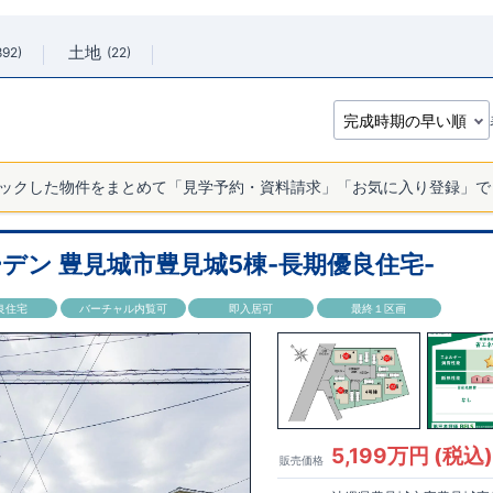
土地
892
22
ックした物件をまとめて「見学予約・資料請求」「お気に入り登録」で
デン 豊見城市豊見城5棟-長期優良住宅-
良住宅
バーチャル内覧可
即入居可
最終１区画
5,199万円 (税込
販売価格