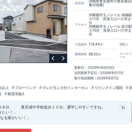
沖縄県豊見城市字豊見城宜保
所在地
番3(地番)
沖縄都市モノレール 旭橋
ス11分 宜保入口バス停ま
分
アクセス
沖縄都市モノレール 壺川
ス15分 宜保入口バス停ま
分
119.44㎡
土地面積
間取り
98.53㎡
カースペ
建物面積
ース
更新日： 2026年08月03日
次回更新予定日：2026年8月17日
取引有効期限：2026年8月7日
台以上
フローリング
テレビモニタ付インターホン
リビングイン階段
栓
耐震等級3
歩８分、 豊見城中学校徒歩１０分。通学しやすいですね。
​ ​ ​ ​
「お
せたい！」
なる家がいい！」
建売住宅もありかも！」