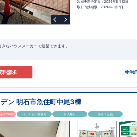
次回更新予定日：2026年8月13日
ターサポート
もっと詳しく
快適に暮らすことができる住宅の品質を長
取引有効期限：2026年8月7日
るには、定期的な点検を実施することが重要です。
最大
60
年間の保証制度
ちろん、定期点検以外でも万一不具合が発生した際は対応いたします。
お好きなハウスメーカーで建築できます。
資料請求
物件
デン 明石市魚住町中尾3棟
2026事業
バーチャル内覧可
即入居可
最終１区画