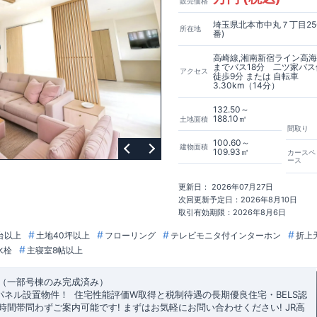
販売価格
埼玉県北本市中丸７丁目25
所在地
番)
高崎線,湘南新宿ライン高海
までバス18分 二ツ家バ
アクセス
徒歩9分 または 自転車
3.30km（14分）
132.50～
188.10㎡
土地面積
間取り
100.60～
建物面積
109.93㎡
カースペ
ース
更新日： 2026年07月27日
次回更新予定日：2026年8月10日
取引有効期限：2026年8月6日
台以上
土地40坪以上
フローリング
テレビモニタ付インターホン
折上
水栓
主寝室8帖以上
（一部号棟のみ完成済み）
パネル設置物件！
​
住宅性能評価W取得と税制待遇の長期優良住宅・BELS認
時間帯問わずご案内可能です!
まずはお気軽にお問い合わせください!
JR高