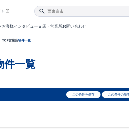
イト
ツ
お客様インタビュー
支店・営業所
お問い合わせ
てダメージを抑える制震技術。
4分野6項目で最高等級を取得！
ブルーミングガーデンは選ばれています。
件があったら行ってみよう！
ブルーミングガーデンは全棟で断熱等性能等級の「5」以上を標準取得しています。
東栄住宅では、地盤に特化した造成部門を社内に設置しお客様が安心して暮らせる土地をご提供するために、様々な取り組みを行っています。
声を大きくしてお伝えすることではないけど、実際に住んでみるとわかってくる。ブルーミングガーデンがこだわる「暮らしやすさ」を少しだけご紹介。
住宅にまつわるコラム。エリアから、キーワードから検索ができます。
室内空間を快適に保つ断熱性能
｢良い家を作って、きちんと手入れをして、長く大切に使う｣ことを目的とした、国が定めた7つの技術基準をクリ
ここまでやって低価格。コストパフォー
東栄住宅の特徴のひとつが自社一貫体制。土地の仕入れからお客様のご入居まで、東栄住宅のスタッフが携わっています。
東栄住宅の『分譲住宅』、『注文住宅』をご紹介いただくことでご紹介者様・ご成約いただいたお客様双方に特典をお贈りします。
TOP
営業所
物件一覧
物件一覧
この条件を保存
この条件の新