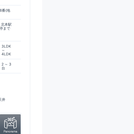
6番(地
 北本駅
ス停まで
3LDK
～
4LDK
2 ～ 3
台
天井