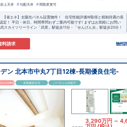
折上天井
勾配天井
間取変更可
 ​ ​
【省エネ】太陽光パネル設置物件！
​ ​
住宅性能評価W取得と税制待遇の長
S認定！
平日・休日、時間帯問わずご案内可能です!
まずはお気軽にお問い
東武スカイツリーライン
「武里」
駅徒歩11分・
「せんげん台」
駅徒歩20分
！
分、
平方中学校
徒歩19分! お子様の通学も安心です♪
◎物件のポイント
敷地
ースは『
2
台
』!
保育園、スーパー、コンビニ、クリニックなど
徒歩14分
以内
◆収納も沢山
資料請求
物件
自転車やベビーカーなど玄関がスッキリ片付く
『玄関土間収納』
​
・キッチ
ど保管出来る
『パントリー』
​
◆こだわりの内装！
・LDKは
空間演出した折
感のある
『アイランド風オープンキッチン』
・2階の主寝室は、仕切れる
タイプです
◆便利な設備！
​
・一時的なごみ置き場としても便利な
『勝手
な
『バルコニー水栓』
・雨の日でも洗濯物が干せる
『室内物干』
・梅雨時
ン 北本市中丸7丁目12棟-長期優良住宅-
洗濯も安心
『浴室乾燥暖房機』
2026事業
長期優良住宅
バーチャル内覧可
3,290万円 ～ 4,
万円 (税込)