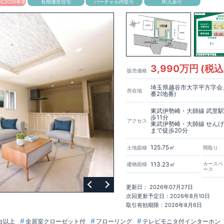
2026事業
長期優良住宅
バーチャル内覧可
即入居可
3,990万円 (税込
販売価格
埼玉県越谷市大字平方字会
所在地
番2(地番)
東武伊勢崎・大師線 武里
歩11分
アクセス
東武伊勢崎・大師線 せん
まで徒歩20分
125.75㎡
土地面積
間取り
113.23㎡
カースペ
建物面積
ース
更新日： 2026年07月27日
次回更新予定日：2026年8月10日
取引有効期限：2026年8月6日
台以上
全居室クローゼット付
フローリング
テレビモニタ付インターホン