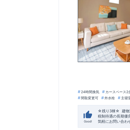
24時間換気
カースペース2
間取変更可
外水栓
主寝
☆残り
3
棟☆
​ ​
建物
税制待遇の長期優良
気軽にお問い合わせ
Good!
校
教育施設、スーパ
徒歩18～19分、