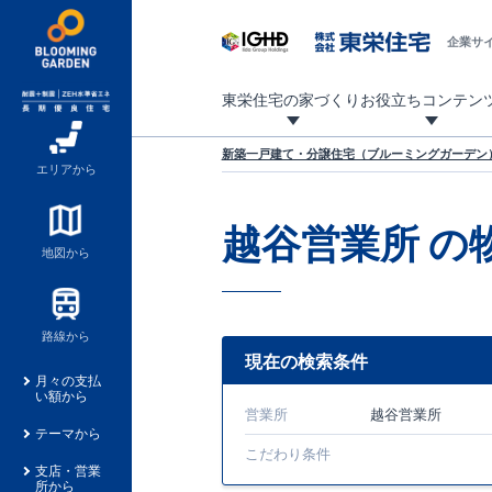
企業サ
東栄住宅の家づくり
お役立ちコンテン
地震に強い東栄住宅！ブルーミングガーデンは全棟住宅性能評価最高等級を取得！
「暮らしを豊かに」「帰ってきたくなる家」「お家時間を充実させたい」その想いから自社の設計士がお客様のニーズを反映した住み心地の良い新たな仕様を定期的にお届けしていきます。
設計から完成まで、国が定めた第三者機関が住宅性能を評価します
不動産（新築一戸建て・土地・条件付売地）購入は、各種手続きや見慣れない言葉などがたくさんあります。そんな不安もスッキリ解消！
東栄住宅に関する大切なキーワードの意味を一覧から見ることができます。
自社設計士考案の新仕様プロジェクト始動！
揺れに耐えるだけではなく、揺れ自体を低減し
ブルーミングガーデンは全棟住宅性能表示制度
家づくりのプロである業者さん、内情を知り尽くした東栄住宅の社員にも
現地見学するとメリットいっぱい！気になる物
家づくりのプロにも選ばれています
もっと暮らし快適プロジェクト
新築一戸建て・分譲住宅（ブルーミングガーデン）
エリアから
越谷営業所
の
地図から
路線から
現在の検索条件
月々の支払
い額から
営業所
越谷営業所
テーマから
こだわり条件
支店・営業
所から