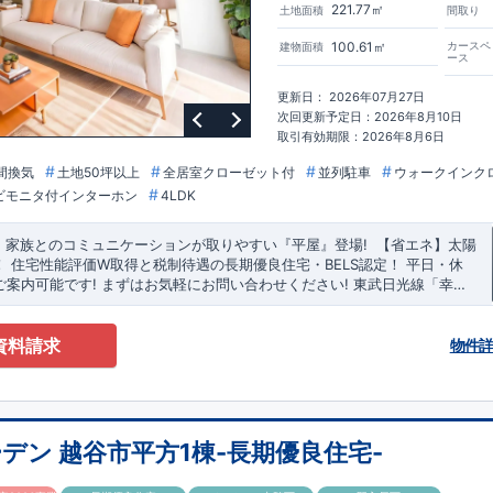
221.77㎡
土地面積
間取り
100.61㎡
カースペ
建物面積
ース
更新日： 2026年07月27日
次回更新予定日：2026年8月10日
取引有効期限：2026年8月6日
間換気
土地50坪以上
全居室クローゼット付
並列駐車
ウォークインク
ビモニタ付インターホン
4LDK
​
家族とのコミュニケーションが取りやすい
『平屋』
登場
!
​ ​
【省エネ】太陽
！
住宅性能評価W取得と税制待遇の長期優良住宅・BELS認定！
平日・休
ご案内可能です!
まずはお気軽にお問い合わせください!
東武日光線「
幸
くら小学校
徒歩5分、
幸手中学校
徒歩25分! お子様の通学も安心です♪
敷地
ースは『
並列2台
』! 小学校、幼稚園、保育園、スーパー、コンビニ、病
資料請求
0分
以内
◆収納も沢山あります！
・季節ものの収納に便利な
『ウォークイ
物件
掃除機などが収納できる
『リビング収納』
◆こだわりの内装！
・LDKは
空
げ天井
・開放感のある
『アイランド風オープンキッチン』
◆便利な設備！
バルコニー水栓』
・雨の日でも洗濯物が干せる
『室内物干』
・梅雨時や花
も安心
『浴室乾燥暖房機』
デン 越谷市平方1棟-長期優良住宅-