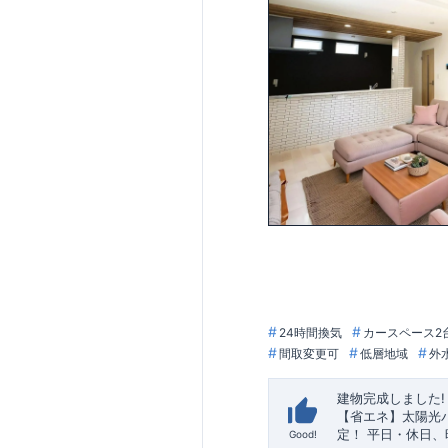
24時間換気
カースペース2
間取変更可
低層地域
外
建物完成しました!
【省エネ】太陽光
定！
平日・休日、
Good!