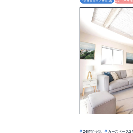
1区画販売中／全1区画
みらいエコ住宅
24時間換気
カースペース2