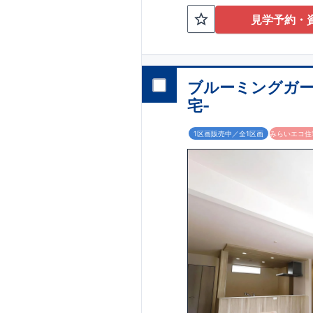
は『
節ものの収納に便
2～3台
』!
な空間
『テレワー
見学予約・
上げ天井
・開放感
『主寝室可変型』
も洗濯物が干せる
マートフォンで見
ブルーミングガー
宅-
1区画販売中／全1区画
みらいエコ住宅