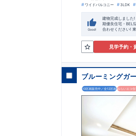
ワイドバルコニー
3LDK
建物完成しました!
​
期優良住宅・BEL
合わせください!
Good!
平方小学校
徒歩11
は、
38坪
!
駐車スペ
小学校、幼稚園、
見学予約・
あります！
​
・小型
ン用品や備蓄品な
り上げ天井
・開放
『主寝室可変型』
口』
・掃除に便利
ブルーミングガーデ
や花粉の時期のお
10区画販売中／全12区画
みらいエコ住宅