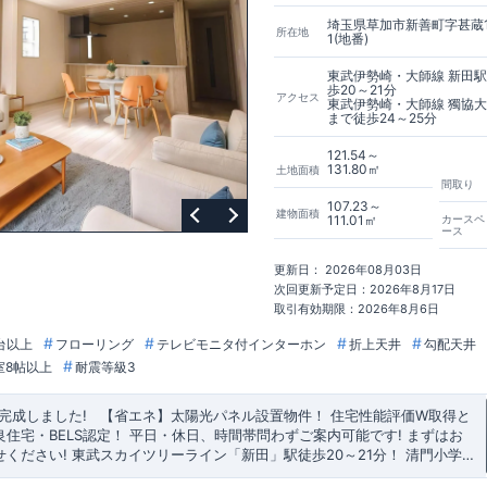
埼玉県草加市新善町字甚蔵1
所在地
1(地番)
東武伊勢崎・大師線 新田
歩20～21分
アクセス
東武伊勢崎・大師線 獨協
まで徒歩24～25分
121.54～
131.80㎡
土地面積
間取り
107.23～
建物面積
111.01㎡
カースペ
ース
更新日： 2026年08月03日
次回更新予定日：2026年8月17日
取引有効期限：2026年8月6日
台以上
フローリング
テレビモニタ付インターホン
折上天井
勾配天井
室8帖以上
耐震等級3
完成しました!
​ ​
【省エネ】太陽光パネル設置物件！
住宅性能評価W取得と
住宅・BELS認定！
平日・休日、時間帯問わずご案内可能です!
まずはお
ください!
東武スカイツリーライン
「新田」
駅徒歩20～21分！
清門小学
ー、コンビニ、クリニックなど
新栄中学校
徒歩23～24分!
◎物件のポイント
徒歩7分
以内
◆収納も沢山あります！
敷地は、
36坪～
!
駐車スペース
・季