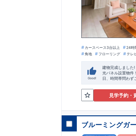
カースペース3台以上
24時
角地
フローリング
テレ
建物完成しました!
光パネル設置物件
日、時間帯問わず
Good!
手
」駅徒歩17分
さ
は、
67坪
!
駐車スペ
見学予約・
院、公園など
徒歩1
ンクロゼット』
・
間演出した折り上
・掃除に便利な
『
粉の時期のお洗濯
ブルーミングガー