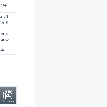
59番
駅まで徒
大学前駅
3LDK
～
4LDK
2台