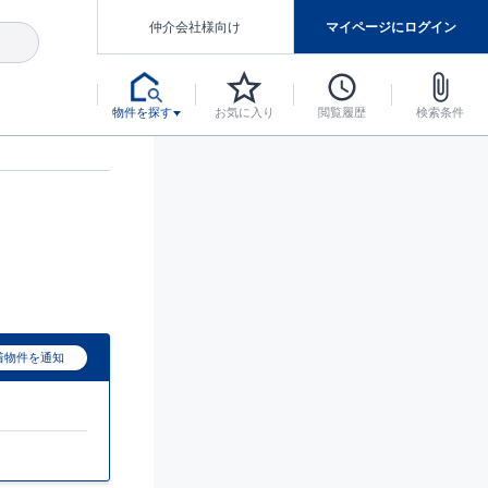
仲介会社様向け
マイページにログイン
物件を探す
お気に入り
閲覧履歴
検索条件
アした認定住宅です。
マンスには自信があります。
デザインテイストごとにサブブランドを開設し、意匠性の高い住宅を、よりわかりやすく、手の届きやすい形でご提案していきます。
東栄住宅では、お引渡し後最大10回の無料定期点検と最大60年間の品質保証を実施しています。
当サイトについて、ブルーミングガーデンシリーズに関して、東栄ホームサービス株式会社について。
デザインで、分譲住宅を変えていく。
着物件を通知