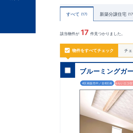
すべて
新築分譲住宅
17
17
17
該当物件が
件見つかりました。
物件をすべてチェック
チェ
ブルーミングガー
4区画販売中／全8区画
みらいエコ住宅