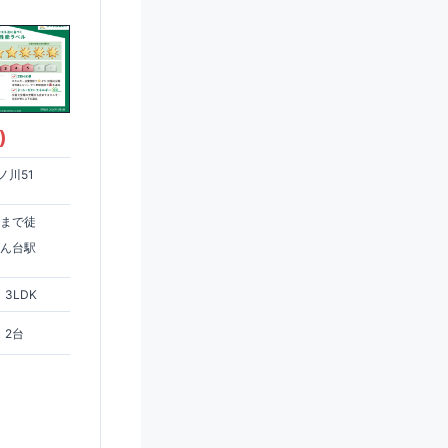
)
ノ川51
駅まで徒
げん台駅
3LDK
2台