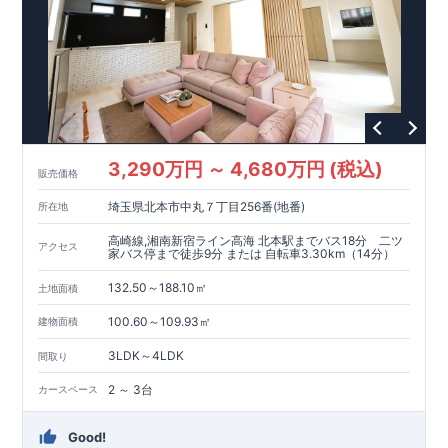
3,290万円 ～ 4,680万円 (税込)
販売価格
埼玉県北本市中丸７丁目256番(地番)
所在地
高崎線,湘南新宿ライン高海 北本駅までバス18分 二ツ
アクセス
家バス停まで徒歩9分 または 自転車3.30km（14分）
132.50～188.10㎡
土地面積
100.60～109.93㎡
建物面積
3LDK～4LDK
間取り
2 ～ 3台
カースペース
Good!