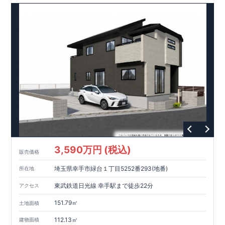
は、仕切れる
『主寝室可変型』
タイプです ・勉強や仕事用に便
利な
『テレワークスペース』
（号棟による）
◆便利な設備！
・掃除に便利な
『バルコニー水栓』
・雨の日でも洗濯物が干せ
る
『室内物干』
・梅雨時や花粉の時期のお洗濯も安心
『浴室乾
燥暖房機』
スマートフォンで見やすい特設サイトはこちら
https://www.e-blooming.com/bukken/20074014/
3,590万円 (税込)
販売価格
埼玉県幸手市緑台１丁目5252番293(地番)
所在地
東武鉄道日光線 幸手駅まで徒歩22分
アクセス
151.79㎡
土地面積
112.13㎡
建物面積