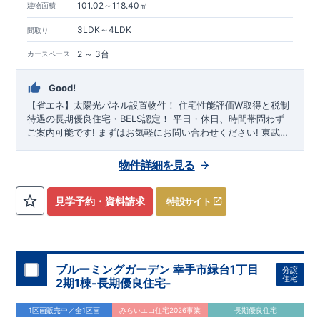
101.02～118.40㎡
建物面積
3LDK～4LDK
間取り
2 ～ 3台
カースペース
Good!
【省エネ】太陽光パネル設置物件！
住宅性能評価W取得と税制
待遇の長期優良住宅・BELS認定！
平日・休日、時間帯問わず
ご案内可能です!
まずはお気軽にお問い合わせください!
東武ア
ーバンパークライン「
大和田
」駅徒歩28-29分・ JR湘南新宿ラ
イン・京浜東北根岸線・埼京線
「大宮」
駅バス利用可
2駅2路線
物件詳細を見る
以上利用可能で通勤・通学にとても便利です
大谷小学校
徒歩7-
8分、
大宮八幡中学校
徒歩18-19分
! お子様の通学も安心です♪
◎物件のポイント
敷地は、
37坪～
!
駐車スペースは『
2-3台
』!
見学予約・資料請求
特設サイト
小学校、保育園、コンビニ、スーパー、公園、病院など
徒歩17
分
以内
◆収納も沢山あります！
・たっぷり収納できる
『ウォ
ークインクローゼット』
（号棟による）
・小型自転車やベビー
カーなど小物類など収納に便利な
『玄関土間収納』
（号棟によ
る） ・キッチン用品や備蓄品など収納が出来る
ブルーミングガーデン 幸手市緑台1丁目
『パントリー』
分譲
住宅
（号棟による） ・掃除機などが収納できる
2期1棟-長期優良住宅-
『リビング収納』
◆こだわりの内装！
・LDKは
空間演出した折り上げ天井
・開放
感のある
『アイランド風オープンキッチン』
・2階の主寝室
1区画販売中／全1区画
みらいエコ住宅2026事業
長期優良住宅