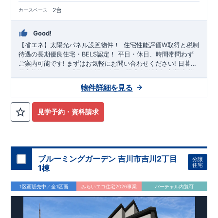
2台
カースペース
Good!
【省エネ】太陽光パネル設置物件！
住宅性能評価W取得と税制
待遇の長期優良住宅・BELS認定！
平日・休日、時間帯問わず
ご案内可能です!
まずはお気軽にお問い合わせください!
日暮
里・舎人ライナー
教育施設、コンビニ、クリニックなど
「見沼代親水公園」
駅徒歩17分！
徒歩12
分
以内
​
◆収納も沢
新里小学
校
山あります！
徒歩6
分、
両新田中学校
・季節ものなど収納たっぷり出来る
徒歩8
分! お子様の通学も安心です♪
『ウォークイ
物件詳細を見る
◎物件のポイント
ンクローゼット』
敷地は、
30坪
!
駐車スペースは『
2台
』!
◆こだわりの内装！
・LDKは
空間演出した折り上げ天井
・開放
感のある
『アイランド風オープンキッチン』
・2階の主寝室
見学予約・資料請求
は、仕切れる
『主寝室可変型』
タイプです
◆便利な設備！
・
掃除に便利な
『バルコニー水栓』
・雨の日でも洗濯物が干せる
『室内物干』
・梅雨時や花粉の時期のお洗濯も安心
『浴室乾燥
暖房機』
ブルーミングガーデン 吉川市吉川2丁目
分譲
住宅
1棟
1区画販売中／全1区画
みらいエコ住宅2026事業
バーチャル内覧可