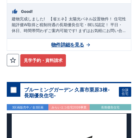
Good!
建物完成しました!
​ ​ ​
【省エネ】太陽光パネル設置物件！
住宅性
能評価W取得と税制待遇の長期優良住宅・BELS認定！
平日・
休日、時間帯問わずご案内可能です!
まずはお気軽にお問い合
わせください!
東武スカイツリーライン「
越谷レイクタウン
」
駅徒歩27分 自転車11分（2.50㎞）※実測による
大相模小学校
物件詳細を見る
徒歩12分、
大相模中学校
徒歩10分! お子様の通学も安心です♪
敷地は、
33坪
!
駐車スペースは『
2台
』! 教育施設、コンビニ、
病院、公園など
徒歩12分
以内
◆収納も沢山あります！
・季節
見学予約・資料請求
ものの収納に便利な
『ウォークインクローゼット』
・掃除機な
どが収納できる
『リビング収納』
◆こだわりの内装！
・LDKは
空間演出した折り上げ天井
・開放感のある
『アイランド風オー
プンキッチン』
◆便利な設備！
・掃除に便利な
『バルコニー
水栓』
ブルーミングガーデン 久喜市栗原3棟-
・雨の日でも洗濯物が干せる
『室内物干』
・梅雨時や
分譲
住宅
花粉の時期のお洗濯も安心
長期優良住宅-
『浴室乾燥暖房機』
3区画販売中／全3区画
みらいエコ住宅2026事業
長期優良住宅