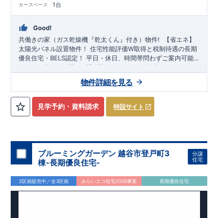
1台
カースペース
Good!
共働きの家（
ガス乾燥機『乾太くん』付き
）物件
!
​ ​
【省エネ】
太陽光パネル設置物件！
住宅性能評価W取得と税制待遇の長期
優良住宅・BELS認定！
平日・休日、時間帯問わずご案内可能
です!
スマートフォンで見やすい特設サイトはこちら
まずはお気軽にお問い合わせください!
東武スカイツリー
ライン「
https://www.e-blooming.com/bukken/20075025/
大袋
」駅徒歩28分!
弥栄小学校
徒歩15分、
新栄中学校
物件詳細を見る
徒歩8分! お子様の通学も安心です♪
敷地は、
28坪
!
駐車スペー
スは『
1台
』! 教育施設、スーパー、コンビニ、病院、公園など
徒歩15分
以内
◆収納も沢山あります！
・普段から使用するキ
見学予約・資料請求
特設サイト
ッチン用品や保存食など保管に便利な
『パントリー
』
◆こだわ
りの内装！
・LDKは
空間演出した折り上げ天井
・リビング全体
を見渡せる
『ペニンシュラキッチンハイクラス』
​
・デザイン性
があり高級感のある空間を演出
『グラビオエッジ』
・洗面台に
は洗練されたデザイン＋清潔感を保ちやすい
『フルフラットカ
ブルーミングガーデン 越谷市登戸町3
分譲
ウンター』
​
◆便利な設備！
・掃除に便利な
『バルコニー水
住宅
棟-長期優良住宅-
栓』
・雨の日でも洗濯物が干せる
『室内物干』
・梅雨時や花
粉の時期のお洗濯も安心
『ガス乾燥機 乾太くん』
2区画販売中／全3区画
みらいエコ住宅2026事業
長期優良住宅