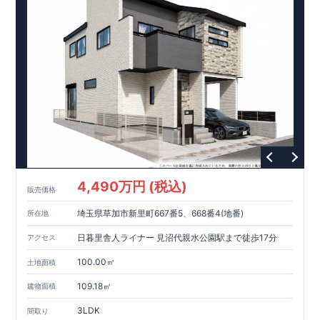
4,490万円 (税込)
販売価格
埼玉県草加市新里町667番5、668番4(地番)
所在地
日暮里舎人ライナー 見沼代親水公園駅まで徒歩17分
アクセス
100.00㎡
土地面積
109.18㎡
建物面積
3LDK
間取り