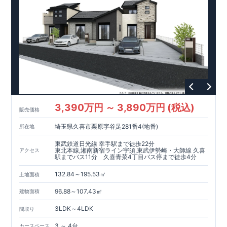
3,390万円 ～ 3,890万円 (税込)
販売価格
埼玉県久喜市栗原字谷足281番4(地番)
所在地
東武鉄道日光線 幸手駅まで徒歩22分
東北本線,湘南新宿ライン宇須,東武伊勢崎・大師線 久喜
アクセス
駅までバス11分 久喜青菜4丁目バス停まで徒歩4分
132.84～195.53㎡
土地面積
96.88～107.43㎡
建物面積
3LDK～4LDK
間取り
3 ～ 4台
カースペース