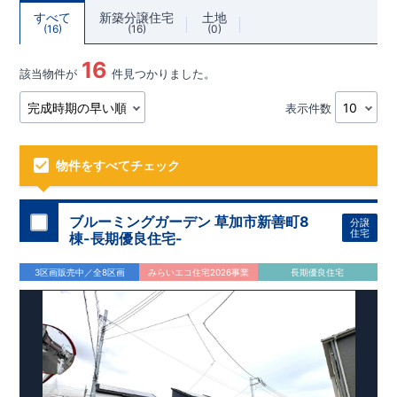
すべて
新築分譲住宅
土地
16
16
0
16
該当物件が
件見つかりました。
表示件数
物件をすべてチェック
ブルーミングガーデン 草加市新善町8
分譲
住宅
棟-長期優良住宅-
3区画販売中／全8区画
みらいエコ住宅2026事業
長期優良住宅