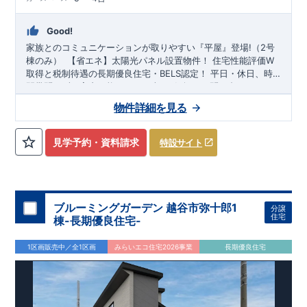
Good!
家族とのコミュニケーションが取りやすい
『平屋』
登場
!
（
2号
棟のみ） ​ ​
【省エネ】太陽光パネル設置物件！
住宅性能評価W
取得と税制待遇の長期優良住宅・BELS認定！
平日・休日、時
間帯問わずご案内可能です!
まずはお気軽にお問い合わせくだ
さい!
スマートフォンで見やすい特設サイトはこちら
東武日光線「
幸手
」駅徒歩22分
青葉小学校
徒歩12分、
久
物件詳細を見る
喜東中学校
https://www.e-blooming.com/bukken/20075027/
徒歩14分! お子様の通学も安心です♪
敷地は、
40坪
～
!
駐車スペースは『
3～4台
』! 小学校、中学校、保育園、スー
パー、コンビニ、病院、公園など
徒歩13分
以内
◆収納も沢山あ
見学予約・資料請求
特設サイト
ります！
・季節ものの収納に便利な
『ウォークインクロゼッ
ト』
（号棟による）
・掃除機などが収納できる
『リビング収
納』
​
・キッチンがスッキリ片付く
『パントリー収納』
（号棟に
よる）
​
◆こだわりの内装！
・LDKは
空間演出した折り上げ天
井
・開放感のある
『アイランド風オープンキッチン』
・帰宅
ブルーミングガーデン 越谷市弥十郎1
分譲
後の手洗いうがいがすぐ出来る
『玄関手洗い器』
（号棟によ
住宅
棟-長期優良住宅-
る）
​
・集中力が高まり効率化が図れる勉強や仕事用に活躍でき
る
『テレワークルーム』
（号棟による）
​
◆便利な設備！
・掃
1区画販売中／全1区画
みらいエコ住宅2026事業
長期優良住宅
除に便利な
『バルコニー水栓』
・雨の日でも洗濯物が干せる
『室内物干』
・梅雨時や花粉の時期のお洗濯も安心
『浴室乾燥
暖房機』