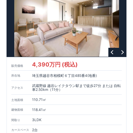
4,390万円 (税込)
販売価格
埼玉県越谷市相模町６丁目485番4(地番)
所在地
武蔵野線 越谷レイクタウン駅まで徒歩27分 または 自転
アクセス
車2.50km（11分）
110.71㎡
土地面積
118.41㎡
建物面積
3LDK
間取り
2台
カースペース