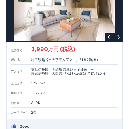
3,990万円 (税込)
販売価格
埼玉県越谷市大字平方字会ノ川51番2(地番)
所在地
東武伊勢崎・大師線 武里駅まで徒歩11分
アクセス
東武伊勢崎・大師線 せんげん台駅まで徒歩20分
125.75㎡
土地面積
113.23㎡
建物面積
3LDK
間取り
2台
カースペース
Good!