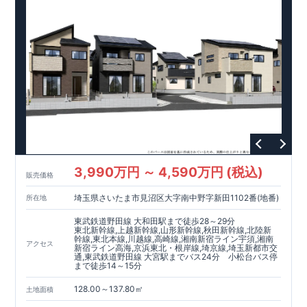
3,990万円 ～ 4,590万円 (税込)
販売価格
埼玉県さいたま市見沼区大字南中野字新田1102番(地番)
所在地
東武鉄道野田線 大和田駅まで徒歩28～29分
東北新幹線,上越新幹線,山形新幹線,秋田新幹線,北陸新
幹線,東北本線,川越線,高崎線,湘南新宿ライン宇須,湘南
アクセス
新宿ライン高海,京浜東北・根岸線,埼京線,埼玉新都市交
通,東武鉄道野田線 大宮駅までバス24分 小松台バス停
まで徒歩14～15分
128.00～137.80㎡
土地面積