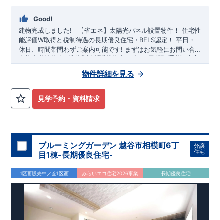
Good!
建物完成しました!
​ ​
【省エネ】太陽光パネル設置物件！
住宅性
能評価W取得と税制待遇の長期優良住宅・BELS認定！
平日・
休日、時間帯問わずご案内可能です!
まずはお気軽にお問い合
わせください!
青柳小学校
徒歩3
JR武蔵野線
分、
青柳中学校
「越谷レイクタウン」
徒歩10
分! お子様の通学も安心
駅・東武スカ
イツリーライン
です♪
◎物件のポイント
「新田」
駅
敷地は、
利用可！
30坪～
!
駐車スペースは『
2
物件詳細を見る
台
』（内小型自動車）!
教育施設、コンビニ、スーパー、クリニックなど
徒歩10
分
以内
◆収納も沢山あります！
・鏡付きなのでお出かけ前の身支度の
見学予約・資料請求
チェックもバッチリ
『玄関収納』
​
◆こだわりの内装！
・LDKは
空間演出した折り上げ天井
・開放
感のある
『アイランド風オープンキッチン』
・2階の主寝室
は、仕切れる
『主寝室可変型』
タイプです
◆便利な設備！
・
掃除に便利な
『バルコニー水栓』
・雨の日でも洗濯物が干せる
ブルーミングガーデン 越谷市相模町6丁
分譲
『室内物干』
・梅雨時や花粉の時期のお洗濯も安心
『浴室乾燥
住宅
目1棟-長期優良住宅-
暖房機』
​
1区画販売中／全1区画
みらいエコ住宅2026事業
長期優良住宅