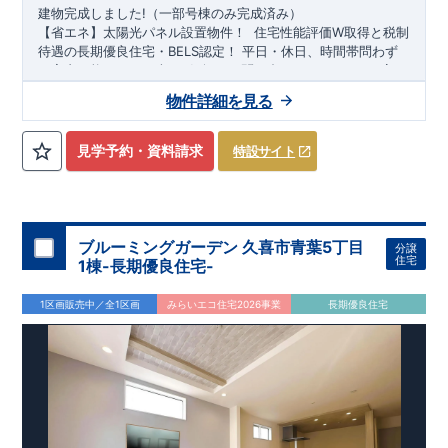
建物完成しました!
（一部号棟のみ完成済み）
【省エネ】太陽光パネル設置物件！
​
住宅性能評価W取得と税制
待遇の長期優良住宅・BELS認定！
平日・休日、時間帯問わず
ご案内可能です!
まずはお気軽にお問い合わせください!
JR高崎
線・JR湘南新宿ライン
東小学校
徒歩10～11分、
「北本」
東中学校
駅バス・自転車利用可！
徒歩30～32分! お子様の通学
物件詳細を見る
も安心です♪
◎物件のポイント
敷地は、
40坪～
!
駐車スペース
は『
2～3
台
』!
小学校、保育園、スーパー、コンビニ、クリニックなど
徒歩14
見学予約・資料請求
特設サイト
分
以内
◆収納も沢山あります！
​
・小型自転車やベビーカーな
ど玄関がスッキリ片付く
『玄関土間収納』
（号棟による）
​
・季
節ものなど収納たっぷり出来る
スマートフォンで見やすい特設サイトはこちら
『ウォークインクローゼット』
（号棟による）
https://www.e-blooming.com/bukken/20075010/
​
◆こだわりの内装！
・LDKは
空間演出した折
り上げ天井
・開放感のある
『アイランド風オープンキッチン』
ブルーミングガーデン 久喜市青葉5丁目
分譲
・2階の主寝室は、仕切れる
『主寝室可変型』
タイプです
​
・勉
住宅
1棟-長期優良住宅-
強や仕事に便利な空間
『テレワークスペース』
（号棟による）
​
・客室間や布団を敷いて寝室など用途が幅広い
『和室』
（号棟
1区画販売中／全1区画
みらいエコ住宅2026事業
長期優良住宅
による）
​​
・カウンターの下に足を入れられて掘りごたつ風に使
え、テレワークやお子様の勉強スペースに最適な
『マルチスキ
ップ』
（号棟による）
​
◆便利な設備！
・掃除に便利な
『バル
コニー水栓』
・雨の日でも洗濯物が干せる
『室内物干』
・梅
雨時や花粉の時期のお洗濯も安心
『浴室乾燥暖房機』