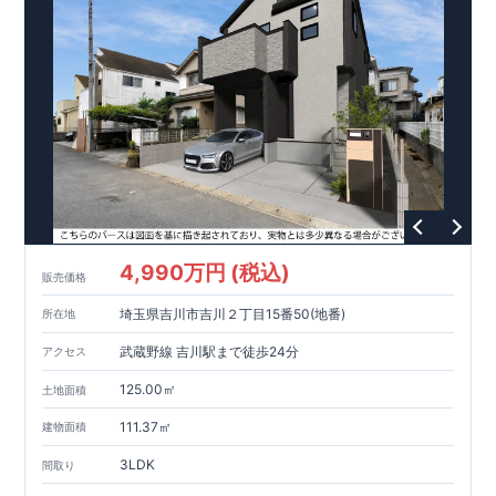
4,990万円 (税込)
販売価格
埼玉県吉川市吉川２丁目15番50(地番)
所在地
武蔵野線 吉川駅まで徒歩24分
アクセス
125.00㎡
土地面積
111.37㎡
建物面積
3LDK
間取り