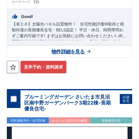
2台
カースペース
Good!
【省エネ】太陽光パネル設置物件！
​ ​
住宅性能評価W取得と税
制待遇の長期優良住宅・BELS認定！
平日・休日、時間帯問わ
ずご案内可能です!
まずはお気軽にお問い合わせください!
JR武
蔵野線
関小学校
「吉川」
徒歩9分、
駅徒歩24分
中央中学校
！
徒歩17分! お子様の通学も安心で
す♪
◎物件のポイント
敷地は、
37坪
!
駐車スペースは『
2
台
』!
物件詳細を見る
（内１台軽自動車）
小学校、保育園、スーパー、コンビニ、病
院、公園など
◆収納も沢山あります！
徒歩12分
以内
​
・大容量の収納があり整理整頓しやす
い
『ウォークインクローゼット』
​
・掃除機や小物類など収納が
見学予約・資料請求
出来る
『リビング収納』
◆こだわりの内装！
・LDKは
空間演出
した折り上げ天井
・開放感のある
『アイランド風オープンキッ
チン』
​
・吹き抜けからの採光で明るく開放的な
『吹抜天井』
​
・2階の主寝室は、仕切れる
『主寝室可変型』
タイプです
​
◆便
利な設備！
・掃除に便利な
『バルコニー水栓』
・雨の日でも
ブルーミングガーデン さいたま市見沼
分譲
洗濯物が干せる
『室内物干』
・梅雨時や花粉の時期のお洗濯も
住宅
区南中野ガーデンパーク3期22棟-長期
安心
『浴室乾燥暖房機』
優良住宅-
10区画販売中／全22区画
みらいエコ住宅2026事業
長期優良住宅