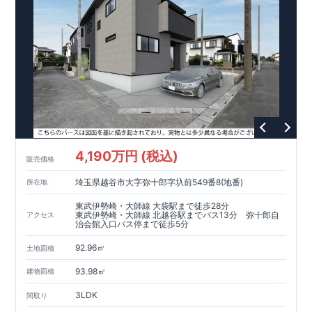
4,190万円 (税込)
販売価格
埼玉県越谷市大字弥十郎字圦前549番8(地番)
所在地
東武伊勢崎・大師線 大袋駅まで徒歩28分
東武伊勢崎・大師線 北越谷駅までバス13分 弥十郎自
アクセス
治会館入口バス停まで徒歩5分
92.96㎡
土地面積
93.98㎡
建物面積
3LDK
間取り