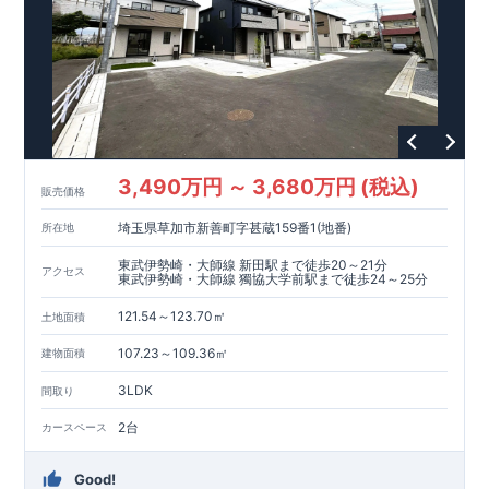
3,490万円 ～ 3,680万円 (税込)
販売価格
埼玉県草加市新善町字甚蔵159番1(地番)
所在地
東武伊勢崎・大師線 新田駅まで徒歩20～21分
アクセス
東武伊勢崎・大師線 獨協大学前駅まで徒歩24～25分
121.54～123.70㎡
土地面積
107.23～109.36㎡
建物面積
3LDK
間取り
2台
カースペース
Good!