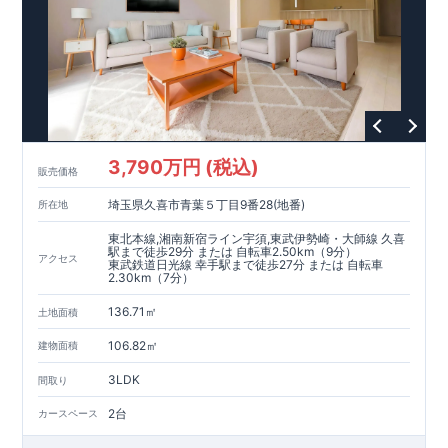
3,790万円 (税込)
販売価格
埼玉県久喜市青葉５丁目9番28(地番)
所在地
東北本線,湘南新宿ライン宇須,東武伊勢崎・大師線 久喜
駅まで徒歩29分 または 自転車2.50km（9分）
アクセス
東武鉄道日光線 幸手駅まで徒歩27分 または 自転車
2.30km（7分）
136.71㎡
土地面積
106.82㎡
建物面積
3LDK
間取り
2台
カースペース