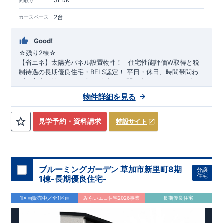
3LDK
間取り
2台
カースペース
Good!
☆残り
2
棟☆
​ ​
【省エネ】太陽光パネル設置物件！
​ ​
住宅性能評価W取得と税
制待遇の長期優良住宅・BELS認定！
平日・休日、時間帯問わ
ずご案内可能です!
まずはお気軽にお問い合わせください!
東武
スカイツリーライン
蒲生小学校
徒歩14分、
「新越谷」
南中学校
駅徒歩14分
徒歩13分! お子様の通学も安心
！
​
JR武蔵野線
「南越
物件詳細を見る
谷」
です♪
駅徒歩14分
◎物件のポイント
！
敷地は、
39坪～
!
駐車スペースは『
2
台
』!
教育施設、スーパー、コンビニ、病院、公園など
徒歩14
分
◆収納も沢山あります！
以内
​
・小型自転車やベビーカーなど玄関が
見学予約・資料請求
特設サイト
スッキリ片付く
『玄関土間収納』
（号棟による）
​
・キッチン用
品や備蓄品など保管出来る
『パントリー』
（号棟による）
◆こ
だわりの内装！
スマートフォンで見やすい特設サイトはこちら
・LDKは
空間演出した折り上げ天井
・開放感の
ある
https://www.e-blooming.com/bukken/20075023/
『アイランド風オープンキッチン』
​
・2階の主寝室は、仕
切れる
『主寝室可変型』
タイプです
​​
・突然の来客にも対応でき
ブルーミングガーデン 草加市新里町8期
分譲
る
『和室』
（号棟による）
◆便利な設備！
・掃除に便利な
住宅
1棟-長期優良住宅-
『バルコニー水栓』
・雨の日でも洗濯物が干せる
『室内物干』
・梅雨時や花粉の時期のお洗濯も安心
『浴室乾燥暖房機』
1区画販売中／全1区画
みらいエコ住宅2026事業
長期優良住宅