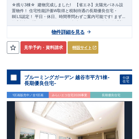
☆残り
3
棟☆
​ ​
建物完成しました!
​ ​
【省エネ】太陽光パネル設
置物件！
住宅性能評価W取得と税制待遇の長期優良住宅・
BELS認定！
平日・休日、時間帯問わずご案内可能です!
まずは
お気軽にお問い合わせください!
教育施設、スーパー、コンビニ、クリニックなど
東武スカイツリーライン
徒歩7分
以内
「新
田」
◆収納も沢山あります！
駅徒歩20～21分！
清門小学校
・季節ものの収納に便利な
徒歩18～19分、
新栄中学校
『ウォーク
物件詳細を見る
徒歩23～24分!
インクローゼット』
◎物件のポイント
（号棟による）
敷地は、
​
・勉強や仕事用に便利な空
36坪～
!
駐車スペー
スは『
間
『テレワークルーム』
2～3台
』!
（号棟による）
​
◆こだわりの内装！
・LDKは
空間演出した折り上げ天井
・開放感のある
『アイラン
見学予約・資料請求
特設サイト
ド風オープンキッチン』
・2階の主寝室は、仕切れる
『主寝室
可変型』
タイプです
◆便利な設備！
・掃除に便利な
『バルコ
ニー水栓』
・雨の日でも洗濯物が干せる
『室内物干』
・梅雨
時や花粉の時期のお洗濯も安心
『浴室乾燥暖房機』
​
​スマート
フォンで見やすい特設サイトはこちら
​
https://www.e-
ブルーミングガーデン 越谷市平方1棟-
分譲
blooming.com/bukken/20074012/
住宅
長期優良住宅-
1区画販売中／全1区画
みらいエコ住宅2026事業
長期優良住宅