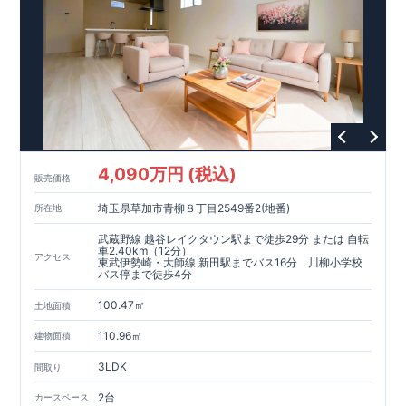
4,090万円 (税込)
販売価格
埼玉県草加市青柳８丁目2549番2(地番)
所在地
武蔵野線 越谷レイクタウン駅まで徒歩29分 または 自転
車2.40km（12分）
アクセス
東武伊勢崎・大師線 新田駅までバス16分 川柳小学校
バス停まで徒歩4分
100.47㎡
土地面積
110.96㎡
建物面積
3LDK
間取り
2台
カースペース