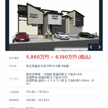
5,990万円 ～ 6,190万円 (税込)
販売価格
埼玉県越谷市登戸町314番1(地番)
所在地
東武伊勢崎・大師線 新越谷駅まで徒歩14分
武蔵野線 南越谷駅まで徒歩14分
アクセス
武蔵野線 越谷レイクタウン駅まで自転車2.40km（9
分）
131.40～131.51㎡
土地面積
106.82～107.23㎡
建物面積