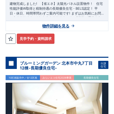
建物完成しました!
​ ​ ​
【省エネ】太陽光パネル設置物件！
​ ​
住宅
性能評価W取得と税制待遇の長期優良住宅・BELS認定！
平
日・休日、時間帯問わずご案内可能です!
まずはお気軽にお問
い合わせください!
平方小学校
徒歩11分、
東武スカイツリーライン
平方中学校
徒歩19分! お子様の通学も安
「武里」
駅徒歩11
分・
心です♪
「せんげん台」
◎物件のポイント
駅徒歩20分
敷地は、
！
38坪
!
駐車スペースは『
2
物件詳細を見る
台
』!
小学校、幼稚園、保育園、スーパー、コンビニ、クリニックな
ど
徒歩14分
以内
◆収納も沢山あります！
​
・小型自転車やベビ
見学予約・資料請求
ーカーなど玄関がスッキリ片付く
『玄関土間収納』
​
・キッチン
用品や備蓄品など保管出来る
『パントリー』
​
◆こだわりの内
装！
・LDKは
空間演出した折り上げ天井
・開放感のある
『アイ
ランド風オープンキッチン』
・2階の主寝室は、仕切れる
『主
寝室可変型』
タイプです
◆便利な設備！
​
・一時的なごみ置き
ブルーミングガーデン 北本市中丸7丁目
分譲
場としても便利な
『勝手口』
・掃除に便利な
『バルコニー水
住宅
12棟-長期優良住宅-
栓』
・雨の日でも洗濯物が干せる
『室内物干』
・梅雨時や花
粉の時期のお洗濯も安心
『浴室乾燥暖房機』
10区画販売中／全12区画
みらいエコ住宅2026事業
長期優良住宅