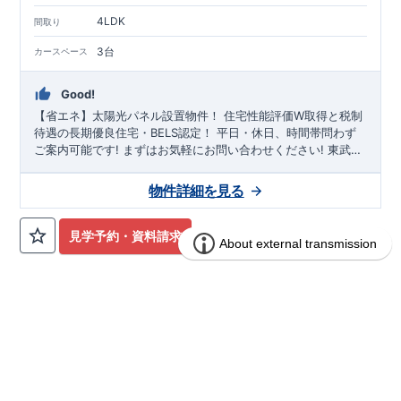
4LDK
間取り
3台
カースペース
Good!
【省エネ】太陽光パネル設置物件！
住宅性能評価W取得と税制
待遇の長期優良住宅・BELS認定！
平日・休日、時間帯問わず
ご案内可能です!
まずはお気軽にお問い合わせください!
東武日
光線「
幸手
」駅徒歩22分
さかえ小学校
徒歩8分、
幸手中学校
徒
歩32分! お子様の通学も安心です♪
敷地は、
45坪
!
駐車スペース
物件詳細を見る
は『
並列3台
』（内1台軽自動車）! 小学校、幼稚園、保育園、
スーパー、コンビニ、病院、公園など
徒歩15分
以内
◆収納も沢
山あります！
​
・小型自転車やベビーカーなど小物類まで玄関が
見学予約・資料請求
スッキリ片付く
『玄関土間収納』
・掃除機などが収納できる
『リビング収納』
◆こだわりの内装！
・LDKは
空間演出した折
り上げ天井
・開放感のある
『アイランド風オープンキッチン』
◆便利な設備！
・掃除に便利な
『バルコニー水栓』
・雨の日
でも洗濯物が干せる
ブルーミングガーデン 幸手市緑台1丁目
『室内物干』
・梅雨時や花粉の時期のお洗
分譲
住宅
濯も安心
1期1棟-長期優良住宅-
『浴室乾燥暖房機』
1区画販売中／全1区画
みらいエコ住宅2026事業
長期優良住宅