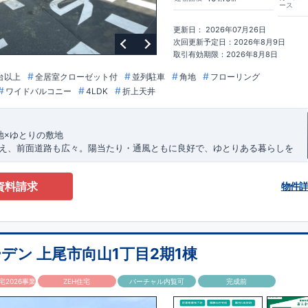
ース
ル取得！
もっと詳しく
価
：建物設計段階で、国が認めた第三機関が評価しております。
更新日： 2026年07月26日
価
：評価を受けた図面通りに施工されているか、建設までに計
4
回チェック
次回更新予定日：2026年8月9日
面や書類上だけでなく、「現場の施工状況」を検査した上で、品質を保証し
取引有効期限：2026年8月8日
もっと詳しく
台以上
全居室クローゼット付
並列駐車
角地
フローリング
質保証
、お引渡し後
最大
10
回の無料定期点検
を実施
ワイドバルコニー
4LDK
折上天井
本当のお付き合いだと考え、アフターサービスを外部の業者に委託せず、東
東栄ホームサービス株式会社」にて責任をもって対応いたします。
ショート動画でご紹介中
ここをクリック
！話を聞きたい！！
地
×
ゆとりの敷地
ださい！ 「少し見てみたい」「話だけ聞いてみたい」といった段階でも大
え、前面道路も広々。陽当たり・通風ともに良好で、ゆとりある暮らしを
さま連れでのご見学はもちろん、資金計画や住宅ローンについてのご相談も
す。 ​
境
気軽にどうぞ。
資料請求
物件
学校徒歩
7
分と通学しやすい距離。公園や医療施設も近く、家族で安心して
8-63
】
っています。
18:30
添う間取りと設備
で将来のライフスタイルに柔軟対応。ワイドバルコニーや室内物干しを備
ちらから
を快適にサポートします。
デン 上尾市向山1丁目2期1棟
自転車
6
分（
1.4
㎞）
,
徒歩
17
分
2026事業
ZEH住宅
バーチャル内覧可
完成前
徒歩
9
分）
徒歩
7
分）