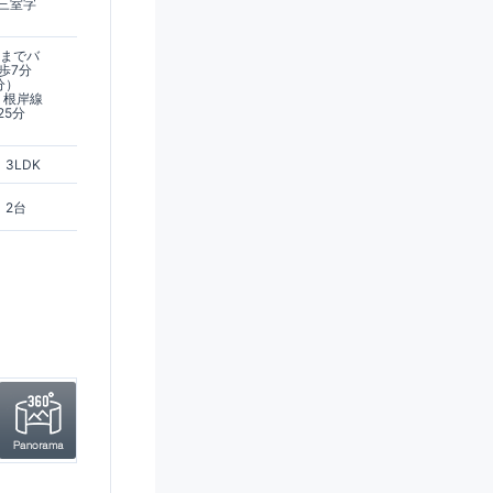
三室字
駅までバ
歩7分
分）
・根岸線
25分
3LDK
2台