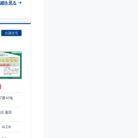
詳細を見る
分譲住宅
)
7番4(地
須 蓮田
4LDK