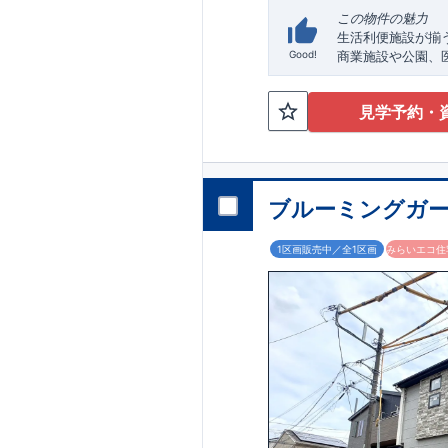
大宮営業所までお
この物件の魅力
【
TEL
：
0120-003
受付時間：
9:30
～
生活利便施設が揃
※火曜・水曜定休
Good!
商業施設や公園、
お問い合わせはこ
しを実現できる住
子育て安心の教育
見学予約・
小学校徒歩
10
分・
安心の立地です
家事ラクと快適性
室内物干しや回遊
率化。折上天井や
ブルーミングガー
アクセス
・「上尾」
駅まで
1区画販売中／全1区画
みらいエコ住宅
またはバス２分バ
ロケーション
・大谷小学校（徒
・南中学校（徒歩
9
・ウエルシア上尾
・セブンイレブン
・小山内科医院（
全棟自社一貫体制
◇誰が、何をした
◇設計、施工、営