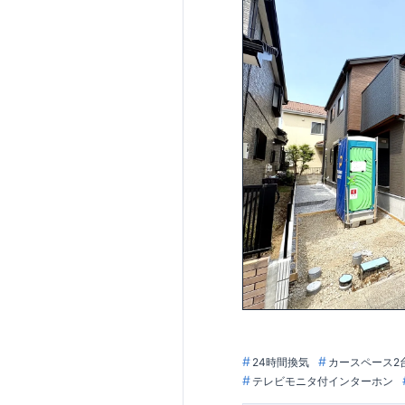
・ドラッグセイム
・ローソン蓮田馬
・根ヶ谷戸公園（
全棟自社一貫体制
◇誰が、何をした
◇設計、施工、営
◇不要な中間マー
耐震等級
3
取得
◇国が定めた耐震
震に対して、倒壊
住宅性能評価ダブ
◇
設計住宅性能評
◇
建設住宅性能評
が行われます。図
ております
アフターサポート
◇
最大
60
年間の品
◇お引渡しからが
栄住宅グループ「
住まいの工夫を
■
気になる！見たい
ぜひ一度ご相談く
24時間換気
カースペース2
歓迎です。 お子
テレビモニタ付インターホン
丁寧に対応いたしま