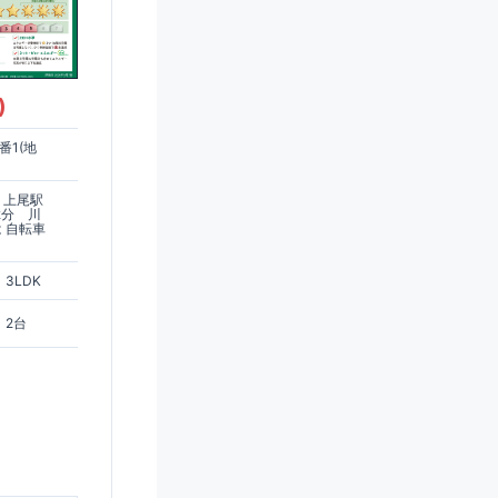
)
番1(地
 上尾駅
2分 川
 自転車
3LDK
2台