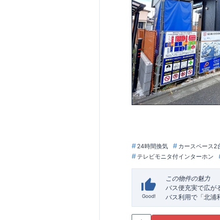
24時間換気
カースペース2
テレビモニタ付インターホン
この物件の魅力
バス便充実で広が
Good!
バス利用で「北浦
が広がる便利な立
暮らしやすさを支