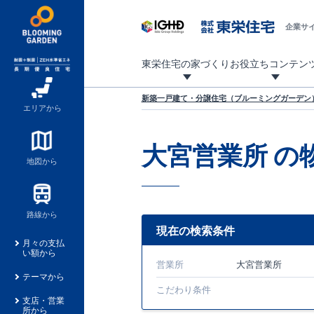
企業サ
東栄住宅の家づくり
お役立ちコンテン
地震に強い東栄住宅！ブルーミングガーデンは全棟住宅性能評価最高等級を取得！
「暮らしを豊かに」「帰ってきたくなる家」「お家時間を充実させたい」その想いから自社の設計士がお客様のニーズを反映した住み心地の良い新たな仕様を定期的にお届けしていきます。
設計から完成まで、国が定めた第三者機関が住宅性能を評価します
不動産（新築一戸建て・土地・条件付売地）購入は、各種手続きや見慣れない言葉などがたくさんあります。そんな不安もスッキリ解消！
東栄住宅に関する大切なキーワードの意味を一覧から見ることができます。
自社設計士考案の新仕様プロジェクト始動！
揺れに耐えるだけではなく、揺れ自体を低減し
ブルーミングガーデンは全棟住宅性能表示制度
家づくりのプロである業者さん、内情を知り尽くした東栄住宅の社員にも
現地見学するとメリットいっぱい！気になる物
家づくりのプロにも選ばれています
もっと暮らし快適プロジェクト
新築一戸建て・分譲住宅（ブルーミングガーデン）
エリアから
大宮営業所
の
地図から
路線から
現在の検索条件
月々の支払
い額から
営業所
大宮営業所
テーマから
こだわり条件
支店・営業
所から