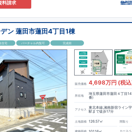
資料請求
物件
グストア・公園・医療施設などが徒歩圏内に充実。日常生活が身近で完結す
です。
り添う間取りと設備
や室内物干し、
WIC
など収納力も豊富。さらにビルトインガレージ付きで、
い快適な暮らしを実現します。
デン 蓮田市蓮田4丁目1棟
で自転車
21
分（
5.1
㎞）
,
ス停「北宿」まで徒歩
7
分
良住宅
バーチャル内覧可
完成前
」
駅まで
ス停「北宿」まで徒歩
7
分
三室保育園本館（徒歩
5
分）
幼稚園（徒歩
8
分）
歩
9
分）
さいたま三室北宿店（徒歩
8
分）
4,698万円 (税込
販売価格
​
ック（徒歩
6
分）
ングガーデンのこだわりの家づくり
埼玉県蓮田市蓮田４丁目14
所在地
番)
もっと詳しく
か。が明確だからこそ、お客様の安心に繋がります。
東北本線,湘南新宿ライン宇
業が互いに協力しあい、最良のプランを提供いたします。
アクセス
駅まで徒歩17分
ジンを抑えることで、コストダウンに努めています。
もっと詳しく
126.57㎡
土地面積
間取り
等級で最高の
3
を取得建築基準法で定められた、｢数百年に一度発生する地
、崩壊しない。｣という基準から、さらに
1.5
倍の耐震力を達成しています。
101.16㎡
カースペ
建物面積