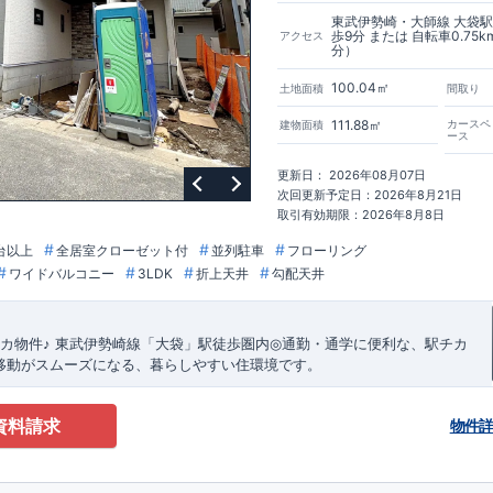
ジンを抑えることで、コストダウンに努めています。
東武伊勢崎・大師線 大袋
もっと詳しく
歩9分 または 自転車0.75k
アクセス
等級で最高の
3
を取得建築基準法で定められた、｢数百年に一度発生する地
分）
、崩壊しない。｣という基準から、さらに
1.5
倍の耐震力を達成しています。
ル取得！
もっと詳しく
100.04㎡
土地面積
間取り
価
：建物設計段階で、国が認めた第三機関が評価しております。
価
：評価を受けた図面通りに施工されているか、建設までに計
4
回チェック
111.88㎡
カースペ
建物面積
ース
面や書類上だけでなく、「現場の施工状況」を検査した上で、品質を保証し
更新日： 2026年08月07日
もっと詳しく
次回更新予定日：2026年8月21日
質保証
、お引渡し後
最大
10
回の無料定期点検
を実施
取引有効期限：2026年8月8日
本当のお付き合いだと考え、アフターサービスを外部の業者に委託せず、東
東栄ホームサービス株式会社」にて責任をもって対応いたします。
台以上
全居室クローゼット付
並列駐車
フローリング
ショート動画でご紹介中
ここをクリック
ワイドバルコニー
3LDK
折上天井
勾配天井
！話を聞きたい！！
ださい！ 「少し見てみたい」「話だけ聞いてみたい」といった段階でも大
さま連れでのご見学はもちろん、資金計画や住宅ローンについてのご相談も
す。 ​
​
カ物件
♪
東武伊勢崎線「大袋」駅徒歩圏内
◎
通勤・通学に便利な、駅チカ
気軽にどうぞ。
移動がスムーズになる、暮らしやすい住環境です。
8-63
】
​
ありません！標準搭載
食器洗浄乾燥機・繰り返す地震に強い制震ダン
18:30
ー・浴室換気乾燥機
資料請求
物件
自転車
分（
ｍ）
徒歩9分
3
750
,