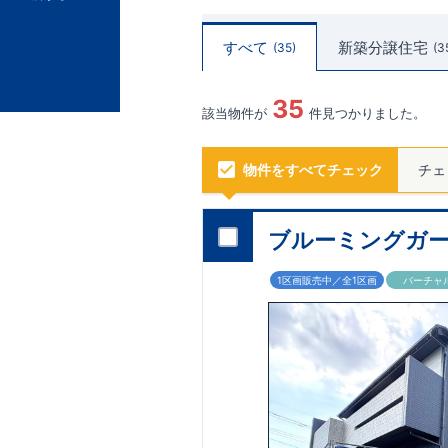
すべて
新築分譲住宅
35
3
35
該当物件が
件見つかりました。
物件をすべてチェック
チェ
ブルーミングガー
1区画販売中／全1区画
バーチャ