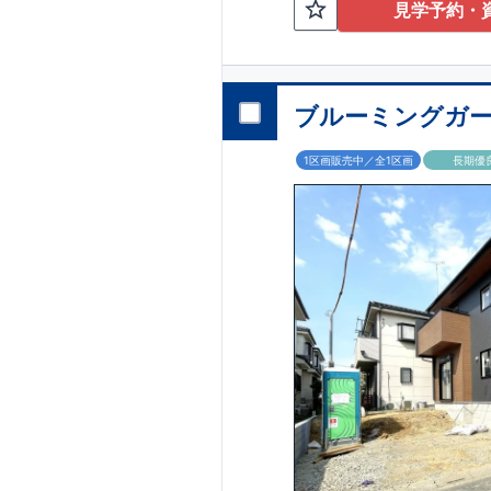
見学予約・
スーパー・ドラッ
る、快適な住環境
家族の暮らしに寄
ワイドバルコニー
天候に左右されな
ブルーミングガー
アクセス
・
「北浦和」
駅ま
またはバス
16
分バ
1区画販売中／全1区画
長期優
「さいたま新都心
またはバス
25
分バ
ロケーション
・くまの子倶楽部
・大古里育ちの森
・セキ三室店（徒
・セブンイレブン
・そら内科クリニ
東栄住宅ブルーミ
全棟自社一貫体制
◇誰が、何をした
◇設計、施工、営
◇不要な中間マー
耐震等級
3
取得
◇国が定めた耐震
震に対して、倒壊