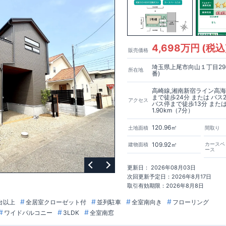
ス蓮田馬込店（徒歩
5
分）
込一丁目店（徒歩
8
分）
​ ​
東栄住宅ブルーミングガーデンのこだわりの家づくり
徒歩
3
分）
もっと詳しく
か。が明確だからこそ、お客様の安心に繋がります。
4,698万円 (税込
販売価格
業が互いに協力しあい、最良のプランを提供いたします。
ジンを抑えることで、コストダウンに努めています。
埼玉県上尾市向山１丁目29
所在地
もっと詳しく
番)
等級で最高の
3
を取得建築基準法で定められた、｢数百年に一度発生する地
、崩壊しない。｣という基準から、さらに
1.5
倍の耐震力を達成しています。
高崎線,湘南新宿ライン高海
まで徒歩24分 または バス
ル取得！
もっと詳しく
アクセス
バス停まで徒歩13分 または
価
：建物設計段階で、国が認めた第三機関が評価しております。
1.90km（7分）
価
：評価を受けた図面通りに施工されているか、建設までに計
4
回チェック
面や書類上だけでなく、「現場の施工状況」を検査した上で、品質を保証し
120.96㎡
土地面積
間取り
109.92㎡
カースペ
もっと詳しく
建物面積
ース
質保証
、お引渡し後
最大
10
回の無料定期点検
を実施
本当のお付き合いだと考え、アフターサービスを外部の業者に委託せず、東
更新日： 2026年08月03日
東栄ホームサービス株式会社」にて責任をもって対応いたします。
次回更新予定日：2026年8月17日
ショート動画でご紹介中
ここをクリック
取引有効期限：2026年8月8日
！話を聞きたい！！
ださい！ 「少し見てみたい」「話だけ聞いてみたい」といった段階でも大
台以上
全居室クローゼット付
並列駐車
全室南向き
フローリング
さま連れでのご見学はもちろん、資金計画や住宅ローンについてのご相談も
ワイドバルコニー
3LDK
全室南窓
す。 ​