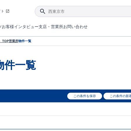
イト
ツ
お客様インタビュー
支店・営業所
お問い合わせ
てダメージを抑える制震技術。
4分野6項目で最高等級を取得！
ブルーミングガーデンは選ばれています。
件があったら行ってみよう！
ブルーミングガーデンは全棟で断熱等性能等級の「5」以上を標準取得しています。
東栄住宅では、地盤に特化した造成部門を社内に設置しお客様が安心して暮らせる土地をご提供するために、様々な取り組みを行っています。
声を大きくしてお伝えすることではないけど、実際に住んでみるとわかってくる。ブルーミングガーデンがこだわる「暮らしやすさ」を少しだけご紹介。
住宅にまつわるコラム。エリアから、キーワードから検索ができます。
室内空間を快適に保つ断熱性能
｢良い家を作って、きちんと手入れをして、長く大切に使う｣ことを目的とした、国が定めた7つの技術基準をクリ
ここまでやって低価格。コストパフォー
東栄住宅の特徴のひとつが自社一貫体制。土地の仕入れからお客様のご入居まで、東栄住宅のスタッフが携わっています。
東栄住宅の『分譲住宅』、『注文住宅』をご紹介いただくことでご紹介者様・ご成約いただいたお客様双方に特典をお贈りします。
TOP
営業所
物件一覧
物件一覧
この条件を保存
この条件の新