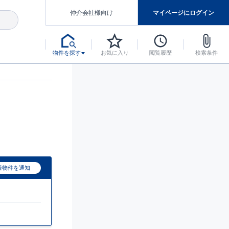
仲介会社様向け
マイページにログイン
物件を探す
お気に入り
閲覧履歴
検索条件
アした認定住宅です。
マンスには自信があります。
デザインテイストごとにサブブランドを開設し、意匠性の高い住宅を、よりわかりやすく、手の届きやすい形でご提案していきます。
東栄住宅では、お引渡し後最大10回の無料定期点検と最大60年間の品質保証を実施しています。
当サイトについて、ブルーミングガーデンシリーズに関して、東栄ホームサービス株式会社について。
デザインで、分譲住宅を変えていく。
着物件を通知