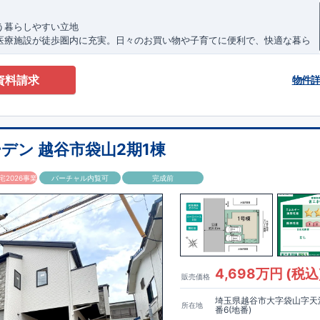
気軽にどうぞ。
8-63
】
18:30
う暮らしやすい立地
医療施設が徒歩圏内に充実。日々のお買い物や子育てに便利で、快適な暮ら
ちら
環境です。
環境
資料請求
物件
中学校徒歩
9
分と通学しやすい距離。保育園や幼稚園も近く、子育て世帯に
を両立した住まい
性のある家事動線、食洗機・浴室乾燥機などを備え、忙しい毎日の家事を効
ワイドバルコニーで開放感も感じられます。
デン 越谷市袋山2期1棟
自転車
7
分（
1.9
㎞）
,
徒歩
14
分
2026事業
バーチャル内覧可
完成前
ス停「川」まで徒歩１３分
歩
10
分）
分）
大谷本郷店（徒歩
4
分）
上尾向山店（徒歩
1
分）
​ ​ ​ ​
東栄住宅ブルーミングガーデンのこだわりの家づくり
徒歩
7
分）
4,698万円 (税込
販売価格
もっと詳しく
か。が明確だからこそ、お客様の安心に繋がります。
埼玉県越谷市大字袋山字天沼
所在地
業が互いに協力しあい、最良のプランを提供いたします。
番6(地番)