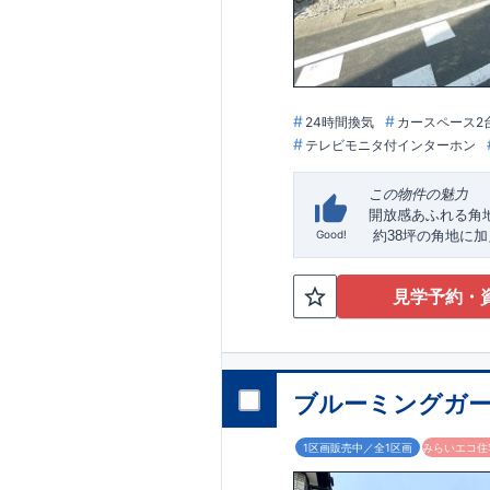
住宅性能評価ダブ
◇
設計住宅性能評
◇
建設住宅性能評
が行われます。図
ております
アフターサポート
24時間換気
カースペース2
◇
最大
60
年間の品
テレビモニタ付インターホン
◇お引渡しからが
栄住宅グループ「
住まいの工夫を
■
この物件の魅力
気になる！見たい
開放感あふれる角
ぜひ一度ご相談く
Good!
約
38
坪の角地に加
歓迎です。 お子
実現します。
丁寧に対応いたしま
子育て安心の住環
大宮営業所までお
見学予約・
小学校徒歩
9
分・中
【
TEL
：
0120-003
暮らせる環境が整
受付時間：
9:30
～
家族の成長に寄り
※火曜・水曜定休
5LDK
可変型プラン
お問い合わせはこ
え、毎日の暮らし
ブルーミングガー
アクセス
・「蓮田」
駅まで
ロケーション
1区画販売中／全1区画
みらいエコ住宅
・蓮田南小学校（
・蓮田南中学校（