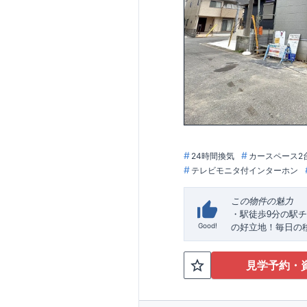
◇不要な中間マー
耐震等級
3
取得
◇国が定めた耐震
震に対して、倒壊
住宅性能評価ダブ
◇
設計住宅性能評
◇
建設住宅性能評
が行われます。図
ております
アフターサポート
◇
最大
60
年間の品
◇お引渡しからが
栄住宅グループ「
24時間換気
カースペース2
住まいの工夫を
■
テレビモニタ付インターホン
気になる！見たい
ぜひ一度ご相談く
歓迎です。 お子
この物件の魅力
丁寧に対応いたしま
・駅徒歩
9
分の駅チ
大宮営業所までお
Good!
の好立地！毎日の
【
TEL
：
0120-003
・オプションでは
受付時間：
9:30
～
パー・玄関電子キ
※火曜・水曜定休
見学予約・
​
アクセス
・「大袋」
駅まで
ロケーション