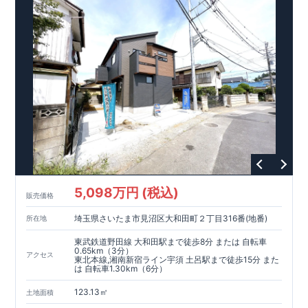
せくださいませ♪
◇設計、施工、営業が互いに協力しあい、最良のプランを提供
いたします。
◇不要な中間マージンを抑えることで、コストダウンに努めて
います。
耐震等級
3
取得
もっと詳しく
◇国が定めた耐震等級で最高の
3
を取得建築基準法で定められ
た、｢数百年に一度発生する地震に対して、倒壊、崩壊しな
い。｣という基準から、さらに
1.5
倍の耐震力を達成していま
す。
安心の長期優良住宅！
もっと詳しく
◇東栄住宅は、全
7
つの技術基準のうち、
4
つの最高等級を取得
◇
長期優良住宅
とは、｢良い家を作って、きちんと手入れをし
て、長く大切に使う｣ことを目的とした認定制度。住宅ローン減
税、固定資産税などの税制優遇を受けられるだけでなく、中古
市場でも、長期優良住宅が有利に働きます。
住宅性能評価ダブル取得！
もっと詳しく
5,098万円 (税込)
◇
設計住宅性能評価
：建物設計段階で、国が認めた第三機関が
販売価格
評価しております。
埼玉県さいたま市見沼区大和田町２丁目316番(地番)
所在地
◇
建設住宅性能評価
：評価を受けた図面通りに施工されている
か、建設までに計
4
回チェックが行われます。図面や書類上だ
東武鉄道野田線 大和田駅まで徒歩8分 または 自転車
けでなく、「現場の施工状況」を検査した上で、品質を保証し
0.65km（3分）
アクセス
東北本線,湘南新宿ライン宇須 土呂駅まで徒歩15分 また
ております
アフターサポート
もっと詳しく
は 自転車1.30km（6分）
◇
最大
60
年間の品質保証
、お引渡し後
最大
10
回の無料定期点検
を実施
123.13㎡
土地面積
◇お引渡しからが本当のお付き合いだと考え、アフターサービ