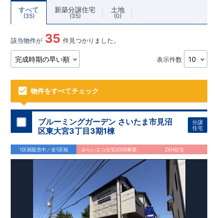
すべて
新築分譲住宅
土地
35
35
0
35
該当物件が
件見つかりました。
表示件数
物件をすべてチェック
ブルーミングガーデン さいたま市見沼
分譲
住宅
区東大宮3丁目3期1棟
1区画販売中／全1区画
みらいエコ住宅2026事業
ZEH住宅