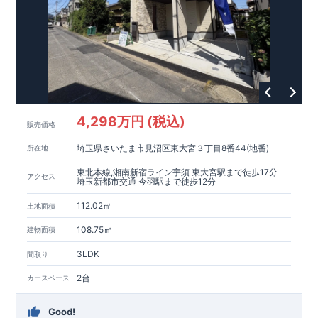
4,298万円 (税込)
販売価格
埼玉県さいたま市見沼区東大宮３丁目8番44(地番)
所在地
東北本線,湘南新宿ライン宇須 東大宮駅まで徒歩17分
アクセス
埼玉新都市交通 今羽駅まで徒歩12分
112.02㎡
土地面積
108.75㎡
建物面積
3LDK
間取り
2台
カースペース
Good!