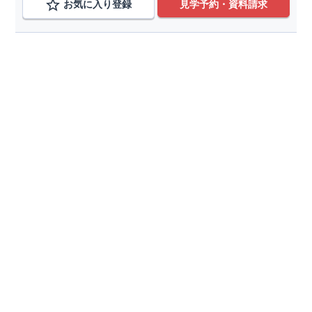
お気に入り登録
見学予約・資料請求
路線から検索する
南武線,武蔵野線,横浜線,中央線,他
変更
荻窪駅、八王子駅、西八王子駅、高尾駅、立川駅、立
変更
川南駅、立川北駅、吉祥寺駅、武蔵境駅、東小金井
駅、武蔵小金井駅、日野駅、豊田駅、西国分寺駅、国
分寺駅、国立駅
こだわり条件を追加
種別
分譲住宅
土地
価格帯