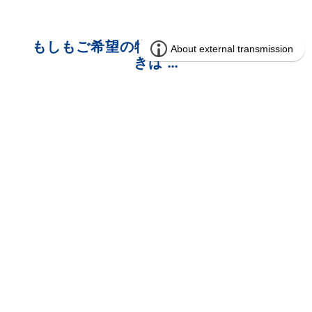
もしもご希望の物件が見つからないと
きは …
メール通知機能をご利用くだ
さい!
人気のエリア・間取りを手に入れるならまずは情報収
集。
お探しの条件にマッチした新着物件をいち早くご案内
いたします！
※メール通知機能のご利用にはマイページの登録が必要
になります。