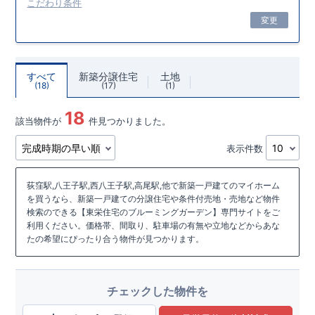
こだわり条件
変更
すべて
新築分譲住宅
土地
18
17
1
18
該当物件が
件見つかりました。
表示件数
荻窪駅,八王子駅,西八王子駅,高尾駅,他で新築一戸建てのマイホーム
を買うなら、新築一戸建ての分譲住宅や条件付売地・売地など物件
検索のできる【東栄住宅のブルーミングガーデン】専門サイトをご
利用ください。価格帯、間取り、駐車場の有無や立地などからあな
たの希望にぴったり合う物件が見つかります。
チェックした物件を