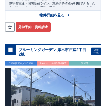
宇都宮線・湘南新宿ライン、東武伊勢崎線が利用できる「久
JR
喜」駅まで徒歩
分。通勤・通学に便利なだけでなく、商業施
13
設や公共施設も身近に揃う暮らしやすい住環境です。
物件詳細を見る
敷地
坪超～
坪超のゆとりある全
棟
45
54
2
整形地を中心としたゆとりある敷地計画で、カースペース
台分
2
見学予約・資料請求
を確保。転回広場も整備予定のため、車の出入りもしやすく、
日々のカーライフを快適にサポートします。
将来
対応可能なフレキシブルプラン
5LDK
から
へ変更可能な可変型プランを採用。折上天井や
4LDK
5LDK
ブルーミングガーデン 厚木市戸室2丁目
分譲
ポップアップ天井、ワイドバルコニー、室内物干し、ウォーク
住宅
2棟
インクローゼットなど、家族の暮らしやすさを考えた設備が充
実しています
2区画販売中／全2区画
みらいエコ住宅2026事業
完成前
アクセス
宇都宮線（東北本線）湘南新宿ライン・東武伊勢崎線
JR
「久喜」
駅
徒歩
分／自転車
分（約
ｋ
）
13
4
1.1
m
または
「久喜」
駅
バス
分
3
バス停「向地大橋」徒歩
分
1
ロケーション
・久喜小学校（徒歩
分）
16