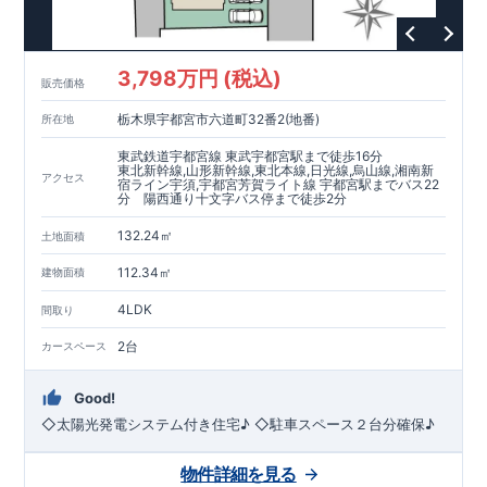
3,798万円 (税込)
販売価格
栃木県宇都宮市六道町32番2(地番)
所在地
東武鉄道宇都宮線 東武宇都宮駅まで徒歩16分
東北新幹線,山形新幹線,東北本線,日光線,烏山線,湘南新
アクセス
宿ライン宇須,宇都宮芳賀ライト線 宇都宮駅までバス22
分 陽西通り十文字バス停まで徒歩2分
132.24㎡
土地面積
112.34㎡
建物面積
4LDK
間取り
2台
カースペース
Good!
◇太陽光発電システム付き住宅♪ ◇駐車スペース２台分確保♪
物件詳細を見る