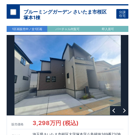
加須 徒歩
13
分
間取りのポイント
ブルーミングガーデン さいたま市桜区
分譲
LDK
約
19.5
帖
​陽当たりよく開放
■ 1
号棟
のゆとりあるリビング
住宅
塚本1棟
感があります。
■
共通
1区画販売中／全1区画
バーチャル内覧可
即入居可
・主寝室は将来仕切れる可変型プラン
・
2
階洋室
2
部屋にウォー
クインクローゼット設置
住宅設備のポイント
■
太陽光発電（フラットプラン）採用
月額サービス料
0
円で利用可
能
■
ホテルライクで実用的な洗面空間
（
オープンサニタリーirodori
/
詳細ページへ）
家計にやさしい住宅性能
■
長期優良住宅
住宅ローン控除額の優遇、
固定資産税の減額期間
延長など
税制面でのメリットが受けられます。
■
耐震等級
３
＋
制震ダンパー
建築基準法の
1.5
倍の耐震性。
地震保
険の割引（最大
50
％）対象です。
​ ​
​
現地のご案内・資料請求 受付中
■完成済みにつき、
実際の
​
​
建物・設備・間取りを
現地にてご確認いただけます。
ま
ずはお気軽にお問い合わせください。
3,298万円 (税込)
TEL
：
0120-44-1081
販売価格
（
9:30
～
18:30
／火水曜休み）
スマートフォンで見やすい特設サイトはこちら
埼玉県さいたま市桜区大字塚本字八島耕地369番73(地