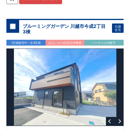
関
間取りプラン採用！
が評価しております！ ​ 【
​
​◆こだわりの内装！
建設
住宅性能評価】
​
2階洋室のうち一
​
第三
者機関
室は
開放的な勾配天井
により、建物完成までに
！
​
全居室
計4回
クローゼット付き！ ​ リビ
の検査が行われます！
​
​
◎この住宅の評価
ングはおしゃれな
​
折上天井
国が定めた
♪
​
​◆充実した設備！
耐震等級で最高の３
​
雨の日でも
を取得！
地震に強い
洗濯物が干せる
住宅です！
室内物干し
​
冬は暖かく夏は涼しくて快適♪ 省エ
​
浴室乾燥暖房機
付き！
​
食洗機
ネに優れた
付きシステムキッチン！
断熱等性能５
を取得！
​ ​
平日、休日 時間帯問わずご案内可
​ ​
その他項目も評価を受け
ブルーミングガーデン 川越市今成2丁目
分譲
ており、
能です！
性能に特化した
​
お気軽にお問い合わせください！
住宅です！
​
【お問い合わせ】
住宅
3棟
TEL：
048-710-5571
(営業時間 9:30～18:30 火水定休日)
1区画販売中／全3区画
みらいエコ住宅2026事業
バーチャル内覧可