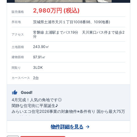
2,980万円 (税込)
販売価格
茨城県土浦市天川１丁目1008番98、109(地番)
所在地
常磐線 土浦駅までバス19分 天川東口バス停まで徒歩2
アクセス
分
243.90㎡
土地面積
97.91㎡
建物面積
3LDK
間取り
2台
カースペース
Good!
4月完成！人気の角地です◎
閑静な住宅街に平屋誕生♪
​みらいエコ住宅2026事業の対象物件※条件有り
​
国
から最大75万
円の補助金が得られます！
​※補助金額より事務手数料として99000 円（税込）及び振込手
物件詳細を見る
数料が差し引かれます。
★魅力的な間取り★
​・
玄関から
直接洗面所・浴室
へアクセスで
きる動線の為、