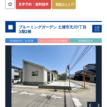
評価しております！ ​ 【
建設
住宅性能評価】
​
第三者機
見学予約・資料請求
特設サイト
関
​◆子育て環境良好！
により、建物完成までに
​
辻小学校
計4回
まで徒歩8分、
の検査が行われます！
内谷中学校
​
​ ◎こ
まで
の住宅の評価
徒歩9分！
​
幼稚園、保育園までは
​
国が定めた
耐震等級で最高の３
徒歩6分
圏内！
を取得！
​
◆
南東側6
地震
に強い
ｍ公道面！
住宅です！
​
陽光降りそそぐ明るい室内！
​
冬は暖かく夏は涼しくて快適♪ 省エネに
​
LDKは
16
帖
！
​
優れた
2（3）LDK
断熱等性能５
の間取りプラン採用！
を取得！
​ ​
その他項目も評価を受けてお
​
​◆こだわりの内装！
​
家
り、
族構成の変化に対応可能な可変型プラン！
性能に特化した
住宅です！
​
全居室
クローゼッ
ブルーミングガーデン 土浦市天川1丁目
分譲
ト付き！ ​
​◆充実した設備！
​
冬でも快適！LDK床暖房標準装
住宅
3期2棟
備♪
​
雨の日でも洗濯物が干せる
室内物干し
​
浴室乾燥暖房機
付き！
​
食洗機
付きシステムキッチン！
​
平日、休日 時間帯
1区画販売中／全2区画
みらいエコ住宅2026事業
長期優良住宅
問わずご案内可能です！
​
お気軽にお問い合わせください！
​
【お問い合わせ】TEL：
048-710-5571
(営業時間 9:30～
18:30 火水定休日)