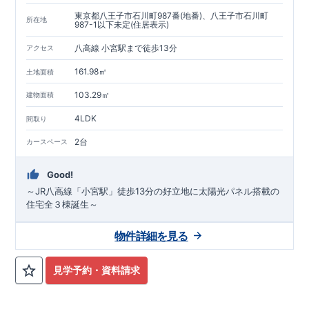
東京都八王子市石川町987番(地番)、八王子市石川町
所在地
987-1以下未定(住居表示)
八高線 小宮駅まで徒歩13分
アクセス
161.98㎡
土地面積
103.29㎡
建物面積
4LDK
間取り
2台
カースペース
Good!
～JR八高線「小宮駅」徒歩13分の好立地に太陽光パネル搭載の
住宅全３棟誕生～
物件詳細を見る
見学予約・資料請求