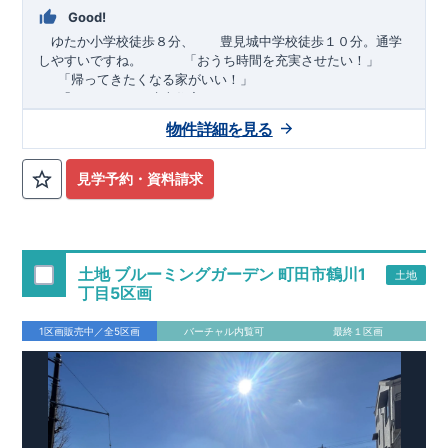
Good!
ゆたか小学校徒歩８分、 豊見城中学校徒歩１０分。通学
しやすいですね。
​ ​ ​ ​
「おうち時間を充実させたい！」
「帰ってきたくなる家がいい！」
「おしゃれなら建売住宅もありかも！」
物件詳細を見る
TEL:098-860-2201
（火・水曜日定休日、年末年始休み）
■
オプションではありません！全棟標準搭載
床下換気システ
見学予約・資料請求
ム・ガス衣類乾燥機・食洗器・宅配ボックス・玄関電子キー・
浴室換気乾燥機・防犯ガラス
■
１階廻りの構造材は
防腐・防蟻性
を確保するため、構造用集
成材に
ヒノキ
を使用しております！
土地 ブルーミングガーデン 町田市鶴川1
土地
■
長期優良住宅
もっと詳しく
「いい家を作って、きちんと手
丁目5区画
入れをして、長く大切に使う」という考え方の下、
国が定めた
7
つの厳しい技術基準をクリアした物件だけが認定を受けられる
1区画販売中／全5区画
バーチャル内覧可
最終１区画
長期優良住宅。
長期優良住宅として認定を受けるためには、国が定めた下記
7
つ
の技術基準をクリアする必要があります。東栄住宅は全棟でク
リア！①耐震性②劣化対策③維持管理性④住戸面積⑤省エネル
ギー性⑥居住環境⑦維持保全管理
そのほかの魅力として、住宅ローン金利優遇、固定資産税の減
税、中古市場での売却時にも有利です。
■
住宅性能評価ダブル
取得
もっと詳しく
「設計」と「建設」のダブルで性