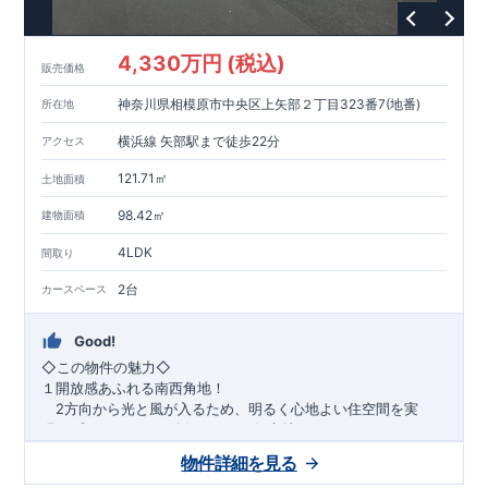
1200m
15
​
店 約
（徒歩
分）
たからやフレサ磯部店 約
1400m
18
【その他施設】
（徒歩
分）
550m
7
​
根岸台公園 約
（徒歩
分）
下磯部東子どもの広場 約
4,330万円 (税込)
757m
10
​
772m
10
​
販売価格
（徒歩
分）
新戸診療所 約
（徒歩
分）
相模原
900m
12
​
磯部郵便局 約
（徒歩
分）
磯部クリニック 約
神奈川県相模原市中央区上矢部２丁目323番7(地番)
所在地
948m
12
​
■
東栄住宅の家作り■
（徒歩
分）
■
ブルーミングガーデンのこだわり
■
​↑
↑ ​
■
​
各タイトルをクリック
長期優良住宅取得
【国が定めた７つ
横浜線 矢部駅まで徒歩22分
アクセス
​
​
の技術基準をクリア
☆
】
１
耐久性
/
２劣化対策
/
３維持管理性
４
住宅面積
/
５省エネルギー性
/
６
居住環境
/
７
維持保全管理
121.71㎡
土地面積
​
■
住宅性能評価ダブル取得
スマートフォンで見やすい特設サイ
​
トはこちら
★
物件のご案内は、
事前予約
が
オススメ
です
☆
98.42㎡
建物面積
​
​
スムーズにご案内が可能
♪
お気軽にお問い合わせください
♪
お
4LDK
TEL:0120-07-1081​
間取り
​
​
問い合わせお待ちしております
☆
※
未完成の
場合は、現地確認の他に
近くにある同仕様の完成物件をご案内
2台
カースペース
致します。
Good!
​◇この物件の魅力◇
１開放感あふれる南西角地！
2方向から光と風が入るため、明るく心地よい住空間を実
現。プライバシーも確保しやすい好立地です♪
​２
自然と利便が両立するロケーション！
物件詳細を見る
最寄りの矢部駅まで徒歩22分で、駅利用も可能。生活施設や