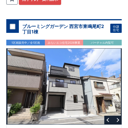
ブルーミングガーデン 西宮市東鳴尾町2
分譲
住宅
丁目1棟
1区画販売中／全1区画
みらいエコ住宅2026事業
バーチャル内覧可