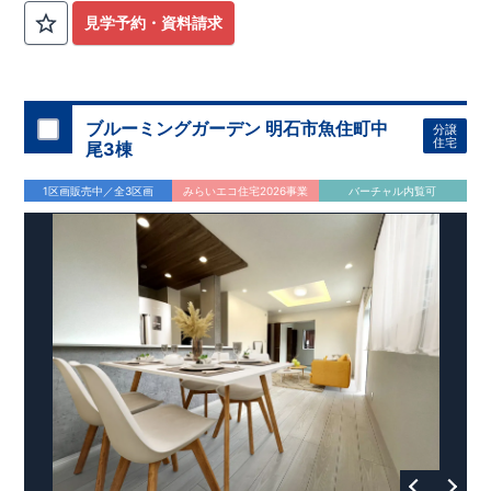
見学予約・資料請求
ブルーミングガーデン 明石市魚住町中
分譲
住宅
尾3棟
1区画販売中／全3区画
みらいエコ住宅2026事業
バーチャル内覧可