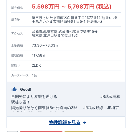
5,598万円 ～ 5,798万円 (税込)
販売価格
埼玉県さいたま市南区白幡６丁目1377番12(地番)、埼
所在地
玉県さいたま市南区白幡6丁目5-1(住居表示)
武蔵野線,埼京線 武蔵浦和駅まで徒歩15分
アクセス
埼京線 北戸田駅まで徒歩18分
73.30～73.33㎡
土地面積
117.58㎡
建物面積
2LDK
間取り
1台
カースペース
Good!
再開発により変貌を遂げる
​
JR武蔵浦和
駅徒歩圏！
陽光降りそそぐ南東側6ｍ公道面の3邸。
​
JR武蔵野線、JR埼京
線「
武蔵浦和
」駅まで徒歩15
分
​
自転車で約5分
物件詳細を見る
​◆設計・建設性能評価ｗ取得！
JR埼京線
「
北戸田
​
」駅まで徒歩18分​
◎性能評価とは
​​
​
【
設計
住
宅性能評価】
​
建物設計段階で、国が定めた
自転車で約6分
第三者機関
が