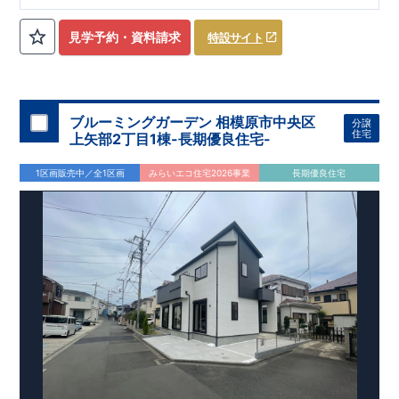
ローゼット】
私服通勤でお洋服をたくさんお持ちの方や、
流行ファッション
見学予約・資料請求
特設サイト
​​
がお好きな方にもおすすめ
♪
【全居室クローゼット完備】
​​
お子様のお洋服の収納にも困らない
☆
【２階の廊下収納】
​
生活感の出る掃除機や、
日用品などのアイテムを目隠し収納が
​​
​
できる
♪
【床下収納】
【大容量シューズクローゼット】
などの、あったらうれしい収納完備
☆
ブルーミングガーデン 相模原市中央区
分譲
,
[2]
対面キッチンには、食洗器搭載
★
住宅
上矢部2丁目1棟-長期優良住宅-
”
”
配膳・後片付け
が便利な
対面キッチン
には、
生活感を感じさせない
ビルトイン食洗器
を搭載
1区画販売中／全1区画
みらいエコ住宅2026事業
長期優良住宅
,
[4]
上部吹抜け
明るく開放的な空間を演出
♪
◎
暮らしに寄り添う住環境
◎
～徒歩圏内～
教育環境
／コンビニ
/
ドラッグストア
／
公園
■周辺環境■
【教育施設】
593m
8
​
せんだん保育園 約
（徒歩
分）
新磯保育園 約
784m
10
715m
9
​
​相陽中
（徒歩
分）
新磯小学校 約
（徒歩
分）
学
m
25
​
校 約2000
（徒歩
分）
【買い物施設】
556m
7
​
ローソン相模原磯部店 約
（徒歩
分）
ファミリーマート
1100m
4
​
座間一丁目店 約
（徒歩
1
分）
ドラッグセイムス座間