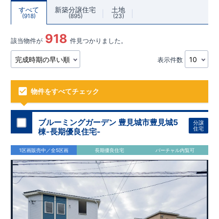
すべて
新築分譲住宅
土地
918
895
23
918
該当物件が
件見つかりました。
表示件数
物件をすべてチェック
ブルーミングガーデン 豊見城市豊見城5
分譲
住宅
棟-長期優良住宅-
1区画販売中／全5区画
長期優良住宅
バーチャル内覧可