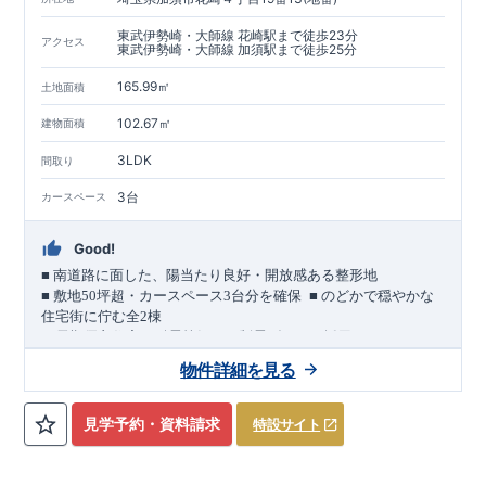
東武伊勢崎・大師線 花崎駅まで徒歩23分
アクセス
東武伊勢崎・大師線 加須駅まで徒歩25分
165.99㎡
土地面積
102.67㎡
建物面積
3LDK
間取り
3台
カースペース
Good!
■
南道路に面した、陽当たり良好・開放感ある整形地
​
■
敷地
50
坪超・カースペース
3
台分を確保
■
のどかで穏やかな
住宅街に佇む全
2
棟
（長期優良住宅／耐震等級３・制震ダンパー採用）
車道
7.0m
南道路
12.0m
（歩道含む・
）に面した、
開放感と陽当
物件詳細を見る
たりに恵まれた立地。
約
12m
超
南北に長い整形地を活かし、
建物南側には
の奥行きが
あり、
採光・通風・プライバシー性にも配慮した敷地計画で
見学予約・資料請求
特設サイト
す。
3
■
買物施設が徒歩圏内
・ローソン 徒歩
分
・ドラッグストアコ
スモス 徒歩約
10
分
・クスリのアオキ 徒歩約
10
分
・ビバモール