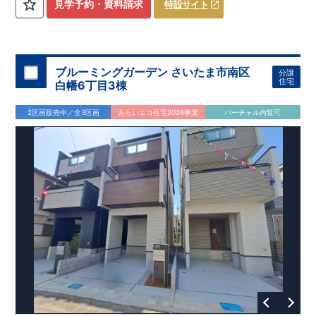
​
3（4）
​◆設計・建設性能評価ｗ取得！
LDK～4LDK
の間取りプラン採用！
​
◎性能評価とは
​
​◆こだわりの内
​​
【
設計
見学予約・資料請求
特設サイト
住宅性能評価】
装！
​
2階洋室のうち一室は
​
建物設計段階で、国が定めた
開放的な勾配天井
！
​
全居室
第三者機関
クロ
が評価しております！ ​ 【
ーゼット付き！ ​ リビングはおしゃれな
建設
住宅性能評価】
折上天井
​
♪
​
​◆充実し
第三者
機関
た設備！
により、建物完成までに
​
雨の日でも洗濯物が干せる
計4回
の検査が行われます！
室内物干し
​
浴室乾燥
​
​ ◎
この住宅の評価
暖房機
付き！
​
​
国が定めた
食洗機
付きシステムキッチン！
耐震等級で最高の３
​
平日、休日
を取得！
地
震に強い
時間帯問わずご案内可能です！
住宅です！
​
冬は暖かく夏は涼しくて快適♪ 省エネ
​
お気軽にお問い合わせくださ
ブルーミングガーデン さいたま市南区
分譲
に優れた
い！
​
【お問い合わせ】TEL：
断熱等性能５
を取得！
048-710-5571
​ ​
その他項目も評価を受けて
(営業時間 9:30～
住宅
白幡6丁目3棟
おり、
18:30 火水定休日)
性能に特化した
住宅です！
2区画販売中／全3区画
みらいエコ住宅2026事業
バーチャル内覧可