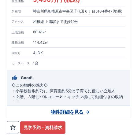
販売価格
神奈川県相模原市中央区千代田６丁目5104番47(地番)
所在地
相模線 上溝駅まで徒歩19分
アクセス
80.41㎡
土地面積
114.42㎡
建物面積
4LDK
間取り
1台
カースペース
Good!
◇
この物件の魅力
◇
・
小学校徒歩約
7
分、保育園約
5
分と子育てに優しい立地♪
・２階、３階にバルコニー♪
・キッチン横に可動棚付きの収納
完備。
・家族で過ごすこともできるワイドバルコニー完備。
◇
アクセ
物件詳細を見る
ス
◇
JR
相模線「上溝」駅
徒歩
19
分
◇
ロケーション
◇
・相模原市立星が丘小学校
徒歩
7
分
・オーケ
ー相模原店
徒歩
4
分
・業務スーパー相
見学予約・資料請求
模原店
徒歩
12
分
・やまうち医院 徒歩
4
分
・セブン
イレブン星ヶ丘店 徒歩
4
分