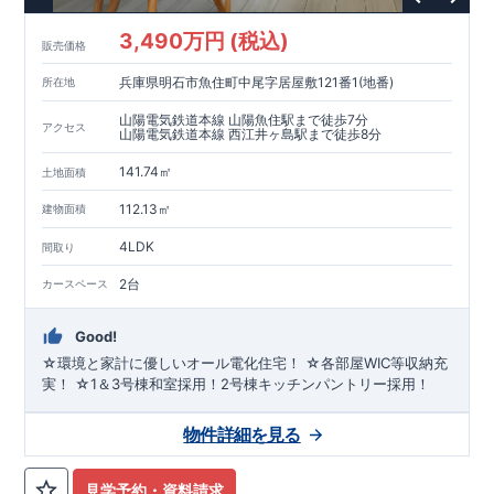
3,490万円 (税込)
販売価格
兵庫県明石市魚住町中尾字居屋敷121番1(地番)
所在地
山陽電気鉄道本線 山陽魚住駅まで徒歩7分
アクセス
山陽電気鉄道本線 西江井ヶ島駅まで徒歩8分
141.74㎡
土地面積
112.13㎡
建物面積
4LDK
間取り
2台
カースペース
Good!
☆環境と家計に優しいオール電化住宅！ ☆各部屋WIC等収納充
実！ ☆1＆3号棟和室採用！2号棟キッチンパントリー採用！
物件詳細を見る
見学予約・資料請求