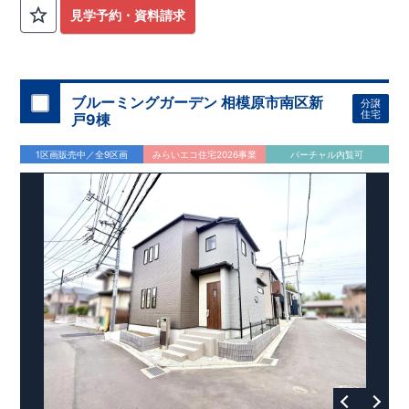
外から帰ってきたお子様も
お部屋を汚さず
に安心です♪
見学予約・資料請求
​・
キッチンには
食器洗い機完備
◎家事の
負担軽減
に！
・キッチン横に
パントリー付き♪
​・オープンサニタリーirodori採用！
​
段差のない
シームアンダーボウル仕様で
お手入れ簡単◎
​・主寝室には
アクセントクロス
使用♪
ブルーミングガーデン 相模原市南区新
分譲
住宅
戸9棟
​↓↓クリックで詳細ご紹介
◆充実の
アフターサポート
◆
1区画販売中／全9区画
みらいエコ住宅2026事業
バーチャル内覧可
​東栄住宅では、お引き渡し後最大4回の無料点検と、最長60年
間の品質保証を実施。
​お引き渡しからが本当のお付き合いだと考え、アフターサービ
スを外部の業者に委託せず、
​東栄住宅グループ「東栄ホームサービス株式会社」にて責任を
もって対応いたします。
​​↓↓クリックで詳細ご紹介
◆
長期優良住宅
【済】◆
​当物件は国から定められた7つの技術基準をクリアした認定住
宅！
​住宅ローンの金利優遇、税金面の優遇が得られるなどの、金銭
的メリットが大きいのも魅力です。
​東栄住宅はパワービルダーで所得数No.1です！