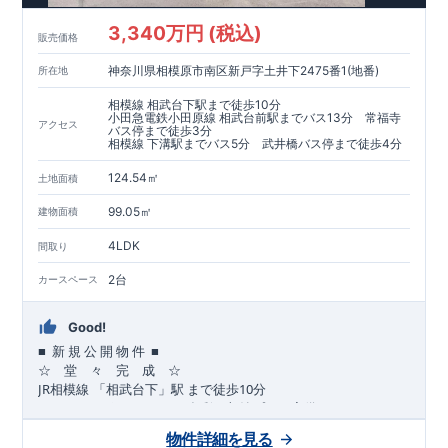
​​↓↓クリックで詳細ご紹介
3,340万円 (税込)
​◆耐震＋制震。
東栄セーフティーダンパー
標準装備◆
販売価格
​大きな揺れから家を守るだけではなく揺れそのものを軽減
神奈川県相模原市南区新戸字土井下2475番1(地番)
所在地
​建築基準法に定められた、「数百年に一度発生する地震に対し
て、倒壊、崩壊しない」
相模線 相武台下駅まで徒歩10分
​という基準から、さらに1.5倍の耐震力を達成しています。
小田急電鉄小田原線 相武台前駅までバス13分 常福寺
アクセス
バス停まで徒歩3分
相模線 下溝駅までバス5分 武井橋バス停まで徒歩4分
注文住宅のような個性あふれる間取り、
​住宅品質を担保しながらも
コストパフォーマンスの高さ
がブル
124.54㎡
土地面積
ーミングガーデンの魅力です。
「ここまでやってこの価格」
をぜひ体験してください。
99.05㎡
建物面積
4LDK
間取り
2台
カースペース
Good!
■
■
新
規
公
開
物
件
☆ 堂 々 完 成 ☆
JR
10
​
相模線
「相武台下」駅
まで
徒歩
分
,
☆
おすすめポイント
☆
[1]
多彩な収納プラン完備
★
【玄関土間収納】
物件詳細を見る
​​
スーツケースやベビーカーの収納にも便利
♪
【ウォークインク