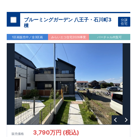
◇
ブルーミングガーデンのこだわり
◇
【全棟自社一貫体制】
・誰が、何をしたか。が明確だからこそ、お客様の安心に繋が
ります。
・設計、施工、営業が互いに協力しあい、最良のプラ
ブルーミングガーデン 八王子・石川町3
分譲
ンを提供いたします。
・東栄住宅では、お引渡し後最大
・不要な中間マージンを抑えることで、
10
回の無料定期点検と、
60
年
住宅
棟
コストダウンに努めています。
間の品質保証を実施。お引渡しからが本当のお付き合いだと考
【耐震等級3
取得】
・東栄住宅
の建物は、国が定めた耐震等級で
え、アフターサービスを外部の業者に委託せず、東栄住宅グル
3
を取得。建築基準法で定め
1区画販売中／全3区画
みらいエコ住宅2026事業
バーチャル内覧可
られた、｢数百年に一度発生する地震に対して、倒壊、崩壊しな
ープ「東栄ホームサービス株式会社」にて責任をもって対応い
い。｣という基準から、さらに
たします。
1.5
倍の耐震力を達成していま
す。
【住宅性能評価ダブル取得】
・設計住宅性能評価：建物
設計段階で、国が認めた第三者機関が評価しています。
・建設
住宅性能評価：評価を受けた図面通りに施工されているか、建
設までに、計
4
回のチェックが行われます。
図面や書類上だけ
でなく、現場の施工状況を検査した上で、品質を保証していま
す。
【充実のアフターサポート】
3,790万円 (税込)
販売価格