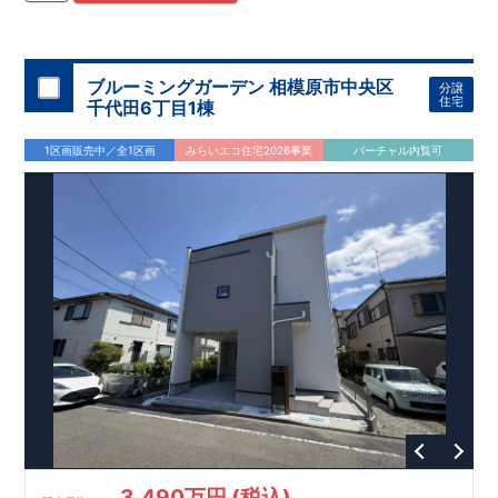
住宅用制震ダンパー/
東栄セーフティダンパー」
・
「地盤改良
工法/R-Evolve
パイル」
・
「宅地開発手法/
簡単に地図から消
せる道」
平日・休日ご内覧可能です！
○
第18
回キッズデザイン
賞
受賞
・
2024
年、東栄住宅
の新たな空間提案
ぜひお気軽にお問い合わせください♪
「マルチエント
ラ
ンス」
西宮営業所
が受賞いたしまし
TEL
：
0798-
ブルーミングガーデン 相模原市中央区
分譲
​
た！
38-1246
○
耐震等級最高
(
定休日：火・水・年末年始
等
級3
・数百年に一度の地震に耐える力
)
住宅
千代田6丁目1棟
の
1.5
倍の耐震性！
・さらに繰り返しの地震に強い
制震
ダンパ
ー
採用で安心！
○
BELS
・エコ住宅としての性能評価を全号棟
1区画販売中／全1区画
みらいエコ住宅2026事業
バーチャル内覧可
が取得しています！
○
住宅性能評価ダブ
ル
取得
・『設計』住
宅性能評価…建物設計段階で、国が認めた第三者機関が評価し
ております。
・『建設』住宅性能評価…評価を受けた図面通
りに施工されているか、建設までに計
4
回チェックが行われま
す。
3,490万円 (税込)