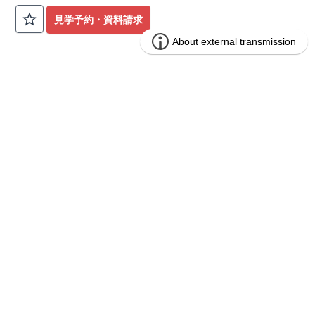
公園も身近にあり、快適な新生活が始められます♪
見学予約・資料請求
​◇アクセス◇
​・JR横浜線「矢部」駅まで徒歩22分
◇ロケーション◇
・相模原市立大野北小学校 徒歩22分
ブルーミングガーデン 豊田市山之手9丁
分譲
・コープときわ店 徒歩9分
住宅
目1棟
・フードワン淵野辺店 徒歩20分
​・セブンイレブン町田常盤店 徒歩11分
1区画販売中／全1区画
みらいエコ住宅2026事業
バーチャル内覧可
◇ブルーミングガーデンのこだわり◇
【全棟自社一貫体制】
・誰が、何をしたか。が明確だからこそ、お客様の安心に繋が
ります。
・設計、施工、営業が互いに協力しあい、最良のプランを提供
いたします。
・不要な中間マージンを抑えることで、コストダウンに努めて
います。
【耐震等級3取得】
・東栄住宅の建物は、国が定めた耐震等級で最高の3を取得。
建築基準法で定められた、｢数百年に一度発生する地震に対し
て、倒壊、崩壊しない。｣という基準から、さらに1.5倍の耐震
力を達成しています。
【住宅性能評価ダブル取得】
・設計住宅性能評価：建物設計段階で、国が認めた第三者機関