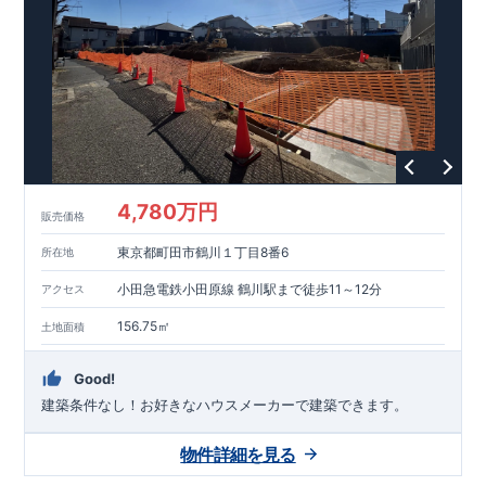
能を評価されています！図面を第三者機関へ提出します。外部
■
当社こだわりの空間アイディアを
ショート動画
で
評価委員が建設中に
ご紹介しています。
3
回、竣工時に
ここをクリッ
1
回の現場検査が行われま
ク
す。構造の安定、劣化の軽減、維持管理への配慮、温熱環境・
エネルギー消費量（断熱等性能）の必須
4
分野、空気環境で、最
高等級取得！
■
耐震等級
3
もっと詳しく
東栄住宅の建物
は、国が定めた耐震最高等級
3
を取得。建築基準法に定められ
た、｢数百年に一度発生する地震に対して、倒壊、崩壊しない｣
という基準から、さらに
1.5
倍の耐震力を達成しています。
■
耐
風等級
2
災害時の損傷の受けにくさを評価されています。建築
基準法に定められている暴風による力（
500
年に
1
度）のさらに
4,780万円
販売価格
1.2
倍の暴風に対しても損傷を生じないことで耐風最高等級
2
を
取得しています。
■
自社一貫体制
もっと詳しく
東栄住宅は土
東京都町田市鶴川１丁目8番6
所在地
地の仕入れ、設計、施工、販売、メンテナンスまで、すべての
プロセスに携わっています。
■
アフターサポート
もっ
小田急電鉄小田原線 鶴川駅まで徒歩11～12分
アクセス
と詳しく
快適に暮らすことができる住宅の品質を長期にわたり
維持するには、定期的な点検を実施することが重要です。
最大
156.75㎡
土地面積
60
年間の保証制度がございます。もちろん、定期点検以外でも
万一不具合が発生した際は対応いたします。
Good!
建築条件なし！​お好きなハウスメーカーで建築できます。
物件詳細を見る