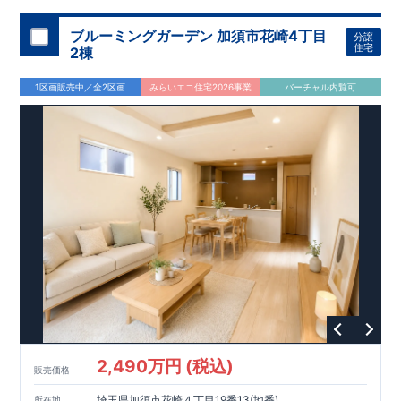
ブルーミングガーデン 加須市花崎4丁目
分譲
住宅
2棟
1区画販売中／全2区画
みらいエコ住宅2026事業
バーチャル内覧可
2,490万円 (税込)
販売価格
埼玉県加須市花崎４丁目19番13(地番)
所在地