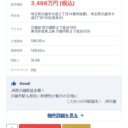
3,498万円 (税込)
販売価格
埼玉県川越市今成２丁目14番8(地番)、埼玉県川越市今
所在地
成2丁目14(住居表示)
川越線 西川越駅まで徒歩18分
アクセス
東武鉄道東上線 川越市駅まで徒歩22分
156.30㎡
土地面積
108.53㎡
建物面積
3LDK
間取り
2台
カースペース
Good!
JR西川越駅徒歩圏！
川越市駅も程近い利便性が魅力の立地に
​
こだわりの3邸誕生！
​
JR川越
線「
西川越
」駅まで徒歩18
分
​
​◆子育て環境良好！
​
今成小学校
自転車約6分（約1430ｍ）
まで徒歩9分、
富士見中学校
​ ​
物件詳細を見る
東武東上線「
まで徒歩24分！
川越市
​
幼稚園、保育園までは
」駅まで徒歩22
分
​
徒歩3分
圏内！
​
◆
広々とした敷地！
​
敷地は
34～40坪超
自転車約7分（約1740ｍ）
！
​
LDKは
16～19
帖
！
​