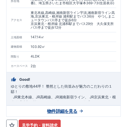
https://www.e-blooming.com/bukken/60075018/
所在地
番)、埼玉県さいたま市桜区大字塚本369-73(住居表示)
東北本線,高崎線,湘南新宿ライン宇須,湘南新宿ライン高
海,京浜東北・根岸線 浦和駅までバス36分 やつしまニ
ュータウンバス停まで徒歩6分
アクセス
京浜東北・根岸線 北浦和駅までバス29分 大久保支所
バス停まで徒歩12分
147.14㎡
土地面積
103.92㎡
建物面積
4LDK
間取り
2台
カースペース
Good!
ゆとりの敷地44坪！
​
整然とした街並みが魅力のこだわりの１
邸！
​ ​ ​
JR東北本線、JR高崎線、
JR湘南新宿ライン、
JR京浜東北・根
岸線「
浦和
」駅までバス36
分
バス停「
やつしまニュー
タウン
」まで徒歩6
分
​ ​
JR京浜東北・根岸線
「
北浦和
」駅までバ
物件詳細を見る
ス29
​◆子育て環境良好！
分
​
大久保小学校
バス停
まで徒歩12分、
「
大久保支所
大久保
」まで徒歩
中学
12分​
校
まで徒歩12分！
​
​◆設計・建設性能評価ｗ取得！
​
幼稚園、保育園までは
​
◎性能評価とは
徒歩20分
圏内！
​​
【
​
◆
設
計
広々とした敷地！
住宅性能評価】
​
​
敷地は
建物設計段階で、国が定めた
44坪超
！
​
LDKは
18
帖
！
​
第三者機
4LDK
の
見学予約・資料請求