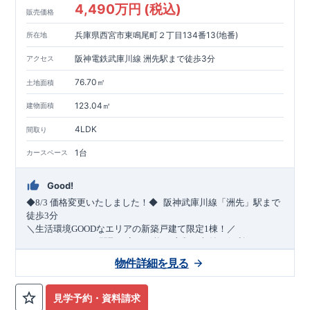
4,490万円 (税込)
販売価格
兵庫県西宮市東鳴尾町２丁目134番13(地番)
所在地
阪神電鉄武庫川線 洲先駅まで徒歩3分
アクセス
76.70㎡
土地面積
123.04㎡
建物面積
4LDK
間取り
1台
カースペース
Good!
​
◆8/3
価格変更いたしました！◆
阪神武庫川線
「洲先」
駅まで
​
徒歩
3
分
＼生活環境
GOOD
なエリアの新築戸建て限定1棟！／
・4
LDK
→5
LDK
へ
間取り変更可能
・衣類の収納に便利な
ウォー
クインクローゼット
・2部屋から行き来できる
続きバルコニー
物件詳細を見る
・デザインと機能性を兼ね備えた
オープンサニタリー
irodori
・
​
リビング全体を見渡せる
・網戸
11万円
(
税込
)
で設置可能！
対面キッチン
（オプション）
・お買い物施設（関西ス
​
ーパー）
↓クリックすると特設ページにジャンプします↓
徒歩10分
(
約787ｍ
)
見学予約・資料請求
2024
年グッドデザイン賞
3
プロジェクト同時受賞
○
・
「木造