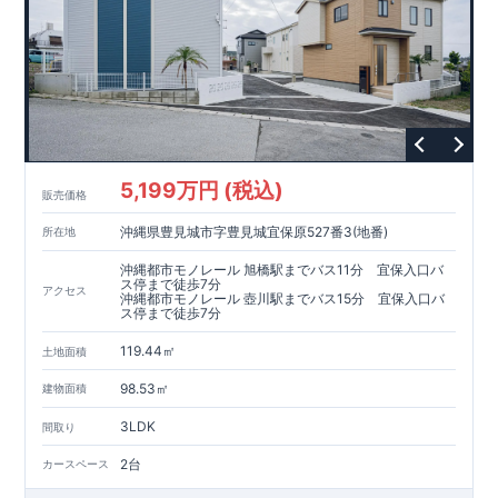
5,199万円 (税込)
販売価格
沖縄県豊見城市字豊見城宜保原527番3(地番)
所在地
沖縄都市モノレール 旭橋駅までバス11分 宜保入口バ
ス停まで徒歩7分
アクセス
沖縄都市モノレール 壺川駅までバス15分 宜保入口バ
ス停まで徒歩7分
119.44㎡
土地面積
98.53㎡
建物面積
3LDK
間取り
2台
カースペース