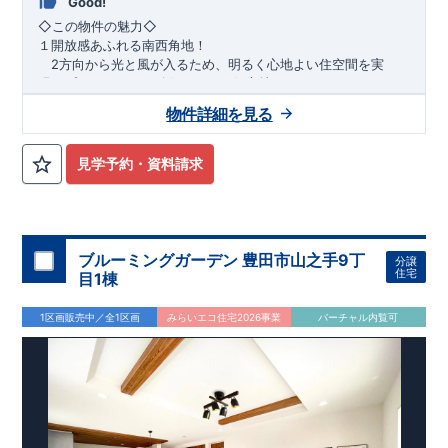
Good!
​◇この物件の魅力◇
１開放感あふれる南西角地！
2方向から光と風が入るため、明るく心地よい住空間を実
現。プライバシーも確保しやすい好立地です♪
​２
自然と利便が両立するロケーション！
物件詳細を見る
最寄りの矢部駅まで徒歩22分で、駅利用も可能。生活施設や
公園も身近にあり、快適な新生活が始められます♪
見学予約・資料請求
​◇アクセス◇
​・JR横浜線「矢部」駅まで徒歩22分
◇ロケーション◇
・相模原市立大野北小学校 徒歩22分
ブルーミングガーデン 豊田市山之手9丁
分譲
・コープときわ店 徒歩9分
住宅
目1棟
・フードワン淵野辺店 徒歩20分
​・セブンイレブン町田常盤店 徒歩11分
1区画販売中／全1区画
みらいエコ住宅2026事業
バーチャル内覧可
◇ブルーミングガーデンのこだわり◇
【全棟自社一貫体制】
・誰が、何をしたか。が明確だからこそ、お客様の安心に繋が
ります。
・設計、施工、営業が互いに協力しあい、最良のプランを提供
いたします。
・不要な中間マージンを抑えることで、コストダウンに努めて