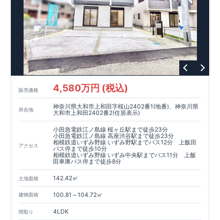
4,580万円 (税込)
販売価格
神奈川県大和市上和田字桜山2402番1(地番)、神奈川県
所在地
大和市上和田2402番2(住居表示)
小田急電鉄江ノ島線 桜ヶ丘駅まで徒歩23分
小田急電鉄江ノ島線 高座渋谷駅まで徒歩23分
相模鉄道いずみ野線 いずみ野駅までバス12分 上飯田
アクセス
バス停まで徒歩10分
相模鉄道いずみ野線 いずみ中央駅までバス11分 上飯
田車庫バス停まで徒歩8分
142.42㎡
土地面積
100.81～104.72㎡
建物面積
4LDK
間取り