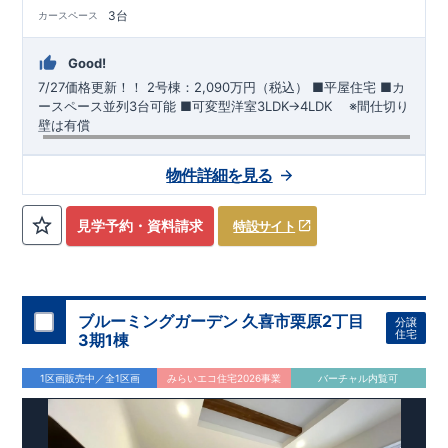
3台
カースペース
Good!
7/27価格更新！！
2号棟：2,090万円（税込）
■平屋住宅​ ​■カ
ースペース並列3台可能 ​■可変型洋室3LDK→4LDK ​ ※間仕切り
壁は有償
【交通】
わたらせ渓谷鉄道
『下新田』駅……徒歩15分（約
物件詳細を見る
1200ｍ）
​東武桐生線
​『新桐生』駅……徒歩17分（約1360ｍ）
【学校】
​桜木
小学校……徒歩12分（約950ｍ）
​桜木
中学校
……
見学予約・資料請求
特設サイト
徒歩23分（約1770ｍ）
【妥協のない家づくり】
​↓ クリックすると詳細ページが表示
されます
​住宅性能評価
地震に強い家づくり（地盤編
）
​地震
に強い家づくり（建物編）
地震に強い家づくり（制震編）
ブルーミングガーデン 久喜市栗原2丁目
分譲
住宅
3期1棟
【ブルーミングガーデンが選ばれる理由】
​↓ クリックすると
詳細ページが表示されます
​暮らしを豊かにする空間アイデア
1区画販売中／全1区画
みらいエコ住宅2026事業
バーチャル内覧可
外観デザインへのこだわり
メンテナンスリフォーム
お問い合わせ​
027-320-1238
​
高崎営業所（定休日：火曜日・水