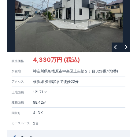
【教育施設】
593m
8
​
せんだん保育園 約
（徒歩
分）
新磯保育園 約
784m
10
715m
9
​
​相陽中
（徒歩
分）
新磯小学校 約
（徒歩
分）
学
m
25
​
校 約2000
（徒歩
分）
【買い物施設】
556m
7
​
ローソン相模原磯部店 約
（徒歩
分）
ファミリーマート
1100m
4
​
座間一丁目店 約
（徒歩
1
分）
ドラッグセイムス座間
1200m
15
​
店 約
（徒歩
分）
たからやフレサ磯部店 約
1400m
18
【その他施設】
（徒歩
分）
550m
7
​
根岸台公園 約
（徒歩
分）
下磯部東子どもの広場 約
4,330万円 (税込)
757m
10
​
772m
10
​
販売価格
（徒歩
分）
新戸診療所 約
（徒歩
分）
相模原
900m
12
​
磯部郵便局 約
（徒歩
分）
磯部クリニック 約
神奈川県相模原市中央区上矢部２丁目323番7(地番)
所在地
948m
12
​
■
東栄住宅の家作り■
（徒歩
分）
■
ブルーミングガーデンのこだわり
■
​↑
↑ ​
■
​
各タイトルをクリック
長期優良住宅取得
【国が定めた７つ
横浜線 矢部駅まで徒歩22分
アクセス
​
​
の技術基準をクリア
☆
】
１
耐久性
/
２劣化対策
/
３維持管理性
４
住宅面積
/
５省エネルギー性
/
６
居住環境
/
７
維持保全管理
121.71㎡
土地面積
​
■
住宅性能評価ダブル取得
スマートフォンで見やすい特設サイ
​
トはこちら
★
物件のご案内は、
事前予約
が
オススメ
です
☆
98.42㎡
建物面積
​
​
スムーズにご案内が可能
♪
お気軽にお問い合わせください
♪
お
4LDK
TEL:0120-07-1081​
間取り
​
​
問い合わせお待ちしております
☆
※
未完成の
場合は、現地確認の他に
近くにある同仕様の完成物件をご案内
2台
カースペース
致します。