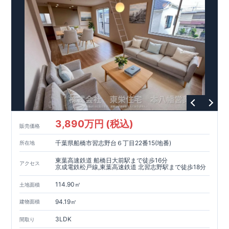
3,890万円 (税込)
販売価格
千葉県船橋市習志野台６丁目22番15(地番)
所在地
東葉高速鉄道 船橋日大前駅まで徒歩16分
アクセス
京成電鉄松戸線,東葉高速鉄道 北習志野駅まで徒歩18分
114.90㎡
土地面積
94.19㎡
建物面積
3LDK
間取り