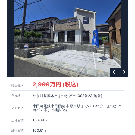
イソー 徒歩
5
分等
間取りのポイント
■ ホテルライクで実用的な洗面スペース
（
オープンサニタリー
irodori
／詳細ページへ）
■
可変型プランの主寝室＋
WIC
主寝室にはウォークインクローゼッ
トを設置。
将来、間仕切り壁（有償）を設けることで、
プラス
1
室として使える可変型の間取りです。
家計にやさしい住宅性能
■
長期優良住宅
住宅ローン控除額の優遇、
固定資産税の減額期間延長など
税制
面でのメリットが受けられます。
■
耐震等級
３
＋
制震ダンパー
建築基準法の
1.5
倍の耐震性。
地
震保険の割引（最大
50
％）対象です。
2,999万円 (税込)
販売価格
太陽光発電 標準搭載
神奈川県厚木市まつかげ台1098番23(地番)
所在地
月額サービス料０円
自家消費分は
。
※
サービス期間（
10
年間）
中の売電収入は事業者に帰属しますが、
契約満了後は売電収入
小田急電鉄小田原線 本厚木駅までバス36分 まつかげ
アクセス
を含めお客様に帰属します。
台バス停まで徒歩3分
156.04㎡
現地のご案内・資料請求 受付中
土地面積
■完成済みにつき、
実際の建物・設備・間取りを
現地にてご確認いただけます。
100.81㎡
建物面積
まずはお気軽にお問い合わせください。