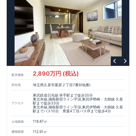
曜日）
営業時間／9：30～18：30
​
​ ​
GOOD DESIGN AWARD2024
​
東栄住宅​
は、この度2024年度
グッドデザイン賞を3プロジェクト同時受賞いたしました。
木造住宅用制震ダンパー / 東栄セーフティダンパー
地盤改
良工法 / R-Evolve パイル
宅地開発手法 / 簡単に地図から
消せる道
2,890万円 (税込)
販売価格
埼玉県久喜市栗原２丁目7番6(地番)
所在地
東武鉄道日光線 幸手駅まで徒歩20分
東北本線,湘南新宿ライン宇須,東武伊勢崎・大師線 久喜
駅まで徒歩33分
アクセス
東北本線,湘南新宿ライン宇須,東武伊勢崎・大師線 久喜
駅までバス10分 青葉4丁目バス停まで徒歩4分
118.87㎡
土地面積
112.91㎡
建物面積