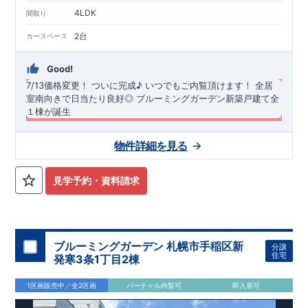
TEL
：
0120-44-1081
4LDK
間取り
（
9:30
～
18:30
／火水曜休み）
2台
カースペース
Good!
7/13価格変更！
​
ついに完成♪ いつでもご内覧頂けます！
​
全居
室南向きで日当たり良好◎
ブルーミングガーデン新築戸建て全
１棟が誕生
長期優良住宅・耐震等級3・断熱等性能等級5（ZEH水準）を取
物件詳細を見る
得！
​ ​全居室南向き＆南道路で日当たり良好な物件です◎ カー
スペース並列２台分！、４LDK ​ ​バス停「まつかげ台」まで徒歩
約3分！ ​ おしゃれな折上天井をリビングと主寝室に採用！（リ
◆
周辺環境
◆
見学予約・資料請求
ビング：見せ梁付き折上天井、主寝室：間接照明付き折上天
【教育施設】
◎ 厚木市立 上荻野小学校 約1200ｍ(徒歩約18
井）
分) ◎ 厚木市立 荻野中学校 約1500m(徒歩約24分) ◎ 荻野す
＜
みれ愛児園 約2200m(徒歩約33分) ◎ とびお幼稚園 約
リンク：
折り上げ天井とは？折り上げ天井のメリットと照明
計画ポイント｜住宅にまつわるコラム| 東栄住宅の新築一戸建
2400m(徒歩約35分)
オプション商品のご紹介
【買物施設】
◎ たからやフレサ上荻野店
て、分譲住宅
約950m(徒歩約16分) ◎ クリエイトS・D厚木上荻野店 約
網戸（全窓）
＞
​建物引渡日の20日前までにお申込みいただくと
​
特
ブルーミングガーデン 札幌市手稲区新
分譲
​こだわりの内装・仕様を施した、オシャレなリビングがござい
1000m(徒歩約17分)
別価格
でご案内 ​お引渡し前に工事を済ませることが可能です。
【その他施設】
◎ 厚木上荻野郵便局 約
住宅
発寒3条1丁目2棟
ます♪ ​折上天井、アクセントクロス、キッチンのポップアップ
750m(徒歩約12分)
住宅設備機器修理サービス
◎ まつかげ台中公園 約190m(徒歩約3分)
​建物引渡日までにお申し込みいただ
天井、を採用！是非ご内覧ください♪ ​ ​キッチンスペース広々！
くと
住宅性能評価 W取得(設計・建設)
早割価格
でご案内 ​キッチン／トイレ／バス／給湯器／洗面
1区画販売中／全2区画
バーチャル内覧可
即入居可
可動棚４段付きで食品等の収納ができます！ ​ 2階南側に​ワイド
化粧台／インターホン 設備機器の​15年保証サービスへの加入が
■第三者機関が設計・建物検査(全四回)を実施 ■税制優遇あり
バルコニーを採用！２部屋から行き来可能で洗濯物もたっぷり
おすすめです！
4分野6項目で最高等級を取得!