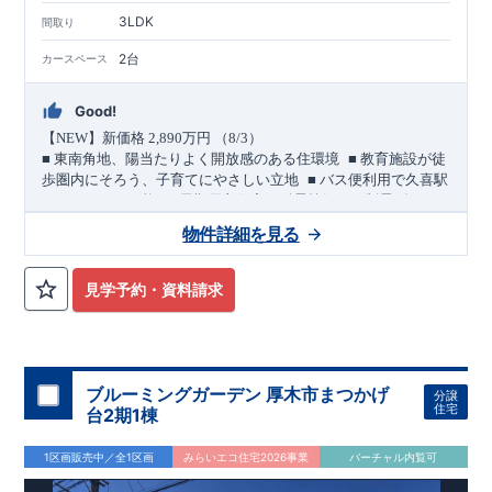
3LDK
間取り
2台
カースペース
Good!
【
NEW
】新価格
2,890
万円 （
8/3
）
​ ​
■
東南角地、陽当たりよく開放感のある住環境
■
教育施設が徒
​ ​
歩圏内にそろう、子育てにやさしい立地
■
バス便利用で久喜駅
​ ​
＜
へもアクセス可能
長期優良住宅／耐震等級３・制震ダンパ
ー採用＞
物件詳細を見る
敷地・駐車スペース
​
■
東側
4.0m
・南側
6.0m
道路に面した東南角地。
陽当たりのよ
い立地です。
見学予約・資料請求
​
■ カースペースは
2
台分を確保。
(
うちインナーガレージ
1
台
)
​ ​
バス便利用で２駅利用可能
幸手
20
久喜
東武日光線「
」駅 徒歩
分
JR
東北本線他「
」駅 バス
10
青葉
4
丁目
4
分
バス停「
」まで 徒歩
分
教育・公園・買物が徒歩圏内
ブルーミングガーデン 厚木市まつかげ
分譲
■
小学校徒歩
10
分・中学校徒歩
7
分、
幼稚園徒歩
8
分・保育園徒歩５
住宅
台2期1棟
分
■
本郷児童公園 徒歩２分
1区画販売中／全1区画
みらいエコ住宅2026事業
バーチャル内覧可
■
買物施設
・セブンイレブン 徒歩
4
分
・マルエツ 徒歩
5
分・ダ