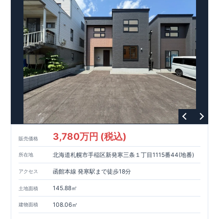
干せます♪ ​ ​ ​​＜設備・仕様＞ ​​■玄関ドア…タグキーやスマート
東栄ホームサービス株式会社
□ 構造の安定 (耐風等級2・耐震等級3) □ 劣化の軽減 (劣化対
なら、
​エアコン・フロアコーティ
フォン​アプリで開閉可能仕様です♪
ング・カーテンレール・カップボード・TVアンテナ 等もご紹
策等級3) □ 維持管理への配慮 (維持管理対策等級3) □ 空気環
快適に長く住める住宅
​■玄関収納…便利な全身鏡のついた、コの字収納がございます♪
介可能！
境 (ホルムアルデヒド発散等級3)
【長期優良住宅】
■国の定める7つの技術基準をクリア ■税制
​​■
ウェブカタログはこちら→​<
ZEH水準の断熱性能
優遇あり
浴室…浴室暖房換気乾燥機付き！壁面にアクセントカラーを
【東栄セーフティーダンパー標準装備】
各種カタログ｜ブルーミングリフ
■制震ダンパ
施したオシャレな浴室空間です♪
ォーム
□ 断熱等性能等級5～6 □ 一次エネルギー消費量等級6～8 ​□
ーで振れ幅を大幅に低減、繰り返す地震に強い『耐震+制震』
>
​ ​ ​◇アクセス◇ ・小田急小田原線「本厚木」駅までバス３６
第三者評価BELS実施
技術 ■メンテナンスフリー
現地案内予約受付中
詳細やご見学など、お気軽にお問合せ下さ
分、 ​「まつかげ台」バス停歩３分
い♪
東栄住宅 港南台営業所 TEL:0120-29-1081
3,780万円 (税込)
販売価格
北海道札幌市手稲区新発寒三条１丁目1115番44(地番)
所在地
函館本線 発寒駅まで徒歩18分
アクセス
145.88㎡
土地面積
108.06㎡
建物面積