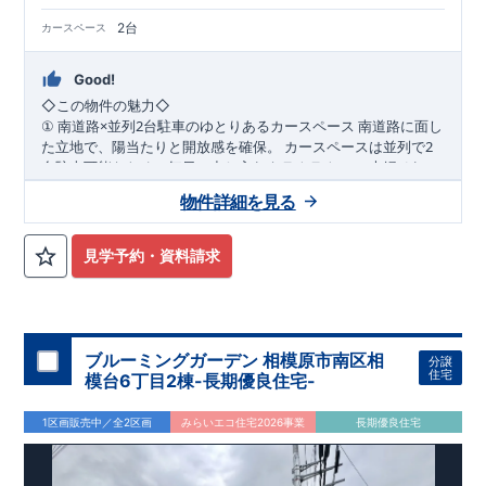
2台
カースペース
Good!
◇
この物件の魅力
◇
×
2
南道路に面し
①
南道路
並列
台駐車のゆとりあるカースペース
2
た立地で、陽当たりと開放感を確保。
カースペースは並列で
台駐車可能なため、毎日の出し入れもラクラク。
ご夫婦それぞ
WIC
2
れの車利用はもちろん、来客時にも対応できるゆとりのある住
2
階の洋室にはウォーク
②
階洋室に
完備の充実収納プラン
物件詳細を見る
まいです。
インクローゼットを設置。
衣類や季節用品、趣味の道具までし
っかり収納でき、居室空間を広く美しく保てます。
家族それぞ
れの「しまう場所」が確保された、整理整頓しやすい間取りで
パントリ
③
随所に収納を配置した、暮らしやすさ重視の住空間
見学予約・資料請求
す。
ーや各所の収納スペースなど、日常使いを考えた収納計画。
生
活動線上に収納を配置することで、家事効率もアップ。
物が増
えてもすっきりと暮らせる、収納豊富な住まいです。
​
◇
アクセス
◇
​JR
横浜線 「相模原」駅 バス
13
分
バス停「光が
丘三丁目」まで徒歩
6
分
JR
相模線 「上溝」駅まで徒歩
23
分
◇
ロケーション
◇
ブルーミングガーデン 相模原市南区相
分譲
・相模原市立陽光台小学校 徒歩
15
分
​
住宅
模台6丁目2棟-長期優良住宅-
・相模原市立緑が丘中学校 徒歩
12
分
​
・虹ヶ丘幼稚園 徒歩
5
分
・グルメシティ光が丘店 徒歩
10
分
1区画販売中／全2区画
みらいエコ住宅2026事業
長期優良住宅
・ファミリーマート相模原陽光台五丁目店 徒歩
5
分
◇
ブルーミングガーデンのこだわり
◇
【全棟自社一貫体制】
・誰が、何をしたか。が明確だからこそ、お客様の安心に繋が