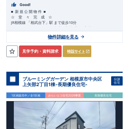
Good!
■
■
新
規
公
開
物
件
☆ 堂 々 完 成 ☆
JR
10
​
相模線
「相武台下」駅
まで
徒歩
分
,
☆
おすすめポイント
☆
[1]
多彩な収納プラン完備
★
【玄関土間収納】
物件詳細を見る
​​
スーツケースやベビーカーの収納にも便利
♪
【ウォークインク
ローゼット】
私服通勤でお洋服をたくさんお持ちの方や、
流行ファッション
見学予約・資料請求
特設サイト
​​
がお好きな方にもおすすめ
♪
【全居室クローゼット完備】
​​
お子様のお洋服の収納にも困らない
☆
【２階の廊下収納】
​
生活感の出る掃除機や、
日用品などのアイテムを目隠し収納が
​​
​
できる
♪
【床下収納】
【大容量シューズクローゼット】
などの、あったらうれしい収納完備
☆
ブルーミングガーデン 相模原市中央区
分譲
,
[2]
対面キッチンには、食洗器搭載
★
住宅
上矢部2丁目1棟-長期優良住宅-
”
”
配膳・後片付け
が便利な
対面キッチン
には、
生活感を感じさせない
ビルトイン食洗器
を搭載
1区画販売中／全1区画
みらいエコ住宅2026事業
長期優良住宅
,
[4]
上部吹抜け
明るく開放的な空間を演出
♪
◎
暮らしに寄り添う住環境
◎
～徒歩圏内～
教育環境
／コンビニ
/
ドラッグストア
／
公園
■周辺環境■