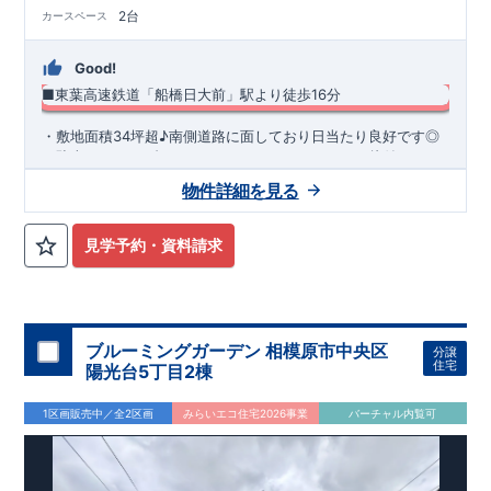
2台
カースペース
Good!
■東葉高速鉄道「船橋日大前」駅より徒歩16分
​・敷地面積34坪超♪南側道路に面しており日当たり良好です◎ ​
・駐車スペース2台！ ・キッチンまわりがすっきり片付くパン
トリー収納 ・スマートサニタリーを採用した洗面室は便利なカ
物件詳細を見る
ウンター付き♪ ・あったら嬉しい土間収納を採用！ ​・共働き世
◆
周辺環境
◆
帯に大活躍の宅配ボックス
【教育施設】
◎ 習志野台第二小学校 約250m(徒歩約4分) ◎
習志野台中学校 約400m(徒歩約5分)
【買物施設】
◎ ヨークマ
見学予約・資料請求
ート 習志野台店 約660m(徒歩約9分) ◎ マックスバリュ 習
志野台店 約400m(徒歩約5分)
住宅性能評価 W取得(設計・建設)
■第三者機関が設計・建物検査(全四回)を実施 ■税制優遇あり
4分野6項目で最高等級を取得!
ブルーミングガーデン 相模原市中央区
分譲
□ 構造の安定 (耐風等級2・耐震等級3) □ 劣化の軽減 (劣化対
住宅
陽光台5丁目2棟
策等級3) □ 維持管理への配慮 (維持管理対策等級3) □ 空気環
境 (ホルムアルデヒド発散等級3)
快適に長く住める住宅
1区画販売中／全2区画
みらいエコ住宅2026事業
バーチャル内覧可
【長期優良住宅】
■国の定める7つの技術基準をクリア ■税制
優遇あり
【東栄セーフティーダンパー標準装備】
■制震ダンパ
ーで振れ幅を大幅に低減、繰り返す地震に強い『耐震+制震』
■メンテナンスフリー