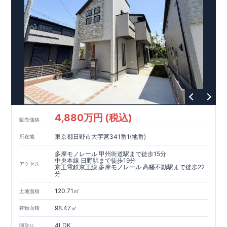
て、倒壊、崩壊しない。｣という基準から、さらに1.5倍の耐震
力を達成しています。
【住宅性能評価ダブル取得】
・設計住宅性能評価：建物設計段階で、国が認めた第三者機関
が評価しています。
・建設住宅性能評価：評価を受けた図面通りに施工されている
か、建設までに、計4回のチェックが行われます。
図面や書類上だけでなく、現場の施工状況を検査した上で、品
質を保証しています。
【長期優良住宅】
4,880万円 (税込)
販売価格
・長期優良住宅とは、｢良い家を作って、きちんと手入れをし
て、長く大切に使う｣ことを目的とした認定制度。住宅ローン減
東京都日野市大字宮341番1(地番)
所在地
税、固定資産税などの税制優遇を受けられるだけでなく、中古
市場でも、長期優良住宅が有利に働きます。
多摩モノレール 甲州街道駅まで徒歩15分
中央本線 日野駅まで徒歩19分
アクセス
京王電鉄京王線,多摩モノレール 高幡不動駅まで徒歩22
【充実のアフターサポート】
分
・東栄住宅では、お引渡し後最大10回の無料定期点検と、60年
間の品質保証を実施。お引渡しからが本当のお付き合いだと考
120.71㎡
土地面積
え、アフターサービスを外部の業者に委託せず、東栄住宅グル
ープ「東栄ホームサービス株式会社」にて責任をもって対応い
98.47㎡
建物面積
たします。
4LDK
間取り