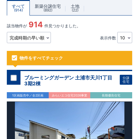
すべて
新築分譲住宅
土地
914
892
22
914
該当物件が
件見つかりました。
表示件数
物件をすべてチェック
ブルーミングガーデン 土浦市天川1丁目
分譲
住宅
3期2棟
1区画販売中／全2区画
みらいエコ住宅2026事業
長期優良住宅