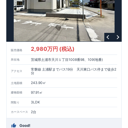
2,980万円 (税込)
販売価格
茨城県土浦市天川１丁目1008番98、109(地番)
所在地
常磐線 土浦駅までバス19分 天川東口バス停まで徒歩2
アクセス
分
243.90㎡
土地面積
97.91㎡
建物面積
3LDK
間取り
2台
カースペース
Good!