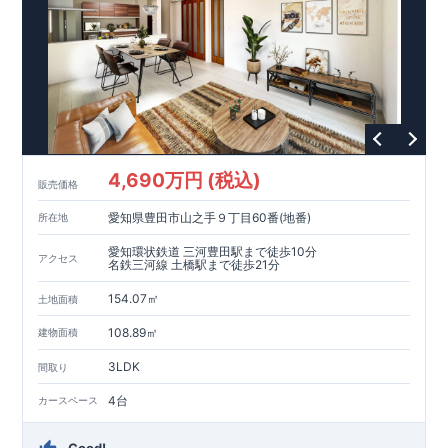
います。
【耐震等級3取得】
・東栄住宅の建物は、国が定めた耐震等級で最高の3を取得。
建築基準法で定められた、｢数百年に一度発生する地震に対し
て、倒壊、崩壊しない。｣という基準から、さらに1.5倍の耐震
力を達成しています。
【住宅性能評価ダブル取得】
・設計住宅性能評価：建物設計段階で、国が認めた第三者機関
が評価しています。
・建設住宅性能評価：評価を受けた図面通りに施工されている
4,690万円 (税込)
か、建設までに、計4回のチェックが行われます。
販売価格
図面や書類上だけでなく、現場の施工状況を検査した上で、品
愛知県豊田市山之手９丁目60番(地番)
所在地
質を保証しています。
【長期優良住宅】
愛知環状鉄道 三河豊田駅まで徒歩10分
アクセス
・
東栄住宅は国が定める全7つの技術基準をクリアしています。
名鉄三河線 土橋駅まで徒歩21分
長期優良住宅とは、｢良い家を作って、きちんと手入れをして、
154.07㎡
長く大切に使う｣ことを目的とした認定制度。住宅ローン減税、
土地面積
固定資産税などの税制優遇を受けられるだけでなく、中古市場
【充実のアフターサポート】
108.89㎡
建物面積
でも、長期優良住宅が有利に働きます。
・東栄住宅では、お引渡し後最大10回の無料定期点検と、60年
間の品質保証を実施。お引渡しからが本当のお付き合いだと考
3LDK
間取り
え、アフターサービスを外部の業者に委託せず、東栄住宅グル
ープ「東栄ホームサービス株式会社」にて責任をもって対応い
4台
カースペース
たします。