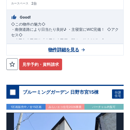
2台
カースペース
Good!
◇この物件の魅力◇
・
南側道路により日当たり良好♪
​​
・
主寝室にWIC完備！
​ ​
◇アク
セス◇
・小田急小田原線
「小田急小田原」駅まで徒歩22分
​
◇ロケー
ション◇
物件詳細を見る
・相模原市立若草小学校 徒歩11分 ・相模原市立若草
中学校 徒歩5分 ・sanwa相模台店
徒歩9分 ​・セブンイレブン相模原相模台店 徒歩4分
見学予約・資料請求
◇ブルーミングガーデンのこだわり◇
【全棟自社一貫体制】
・誰が、何をしたか。が明確だからこそ、お客様の安心に繋が
ります。
・設計、施工、営業が互いに協力しあい、最良のプランを提供
ブルーミングガーデン 日野市宮15棟
分譲
いたします。
住宅
・不要な中間マージンを抑えることで、コストダウンに努めて
います。
1区画販売中／全15区画
みらいエコ住宅2026事業
バーチャル内覧可
【耐震等級3取得】
・東栄住宅の建物は、国が定めた耐震等級で最高の3を取得。
建築基準法で定められた、｢数百年に一度発生する地震に対し