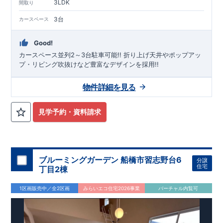
3LDK
間取り
3台
カースペース
Good!
カースペース並列2～3台駐車可能!! ​折り上げ天井やポップアッ
プ・リビング吹抜けなど豊富なデザインを採用!!
物件詳細を見る
見学予約・資料請求
ブルーミングガーデン 船橋市習志野台6
分譲
住宅
丁目2棟
1区画販売中／全2区画
みらいエコ住宅2026事業
バーチャル内覧可