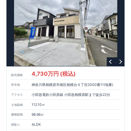
ります。
・設計、施工、営業が互いに協力しあい、最良のプラ
ンを提供いたします。
・東栄住宅では、お引渡し後最大
・不要な中間マージンを抑えることで、
10
回の無料定期点検と、
60
年
コストダウンに努めています。
間の品質保証を実施。お引渡しからが本当のお付き合いだと考
【耐震等級3
取得】
・東栄住宅
の建物は、国が定めた耐震等級で
え、アフターサービスを外部の業者に委託せず、東栄住宅グル
3
を取得。建築基準法で定め
られた、｢数百年に一度発生する地震に対して、倒壊、崩壊しな
ープ「東栄ホームサービス株式会社」にて責任をもって対応い
い。｣という基準から、さらに
たします。
1.5
倍の耐震力を達成していま
す。
【住宅性能評価ダブル取得】
・設計住宅性能評価：建物
設計段階で、国が認めた第三者機関が評価しています。
・建設
住宅性能評価：評価を受けた図面通りに施工されているか、建
設までに、計
4
回のチェックが行われます。
図面や書類上だけ
でなく、現場の施工状況を検査した上で、品質を保証していま
す。
【長期優良住宅】
・東栄住宅は国が定める全
7
つの技術基
準をクリアしています。長期優良住宅とは、｢良い家を作って、
4,730万円 (税込)
きちんと手入れをして、長く大切に使う｣ことを目的とした認定
販売価格
制度。住宅ローン減税、固定資産税などの税制優遇を受けられ
神奈川県相模原市南区相模台６丁目2000番11(地番)
るだけでなく、中古市場でも、長期優良住宅が有利に働きま
所在地
す。
【充実のアフターサポート】
小田急電鉄小田原線 小田急相模原駅まで徒歩22分
アクセス
112.10㎡
土地面積
98.96㎡
建物面積
4LDK
間取り