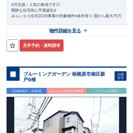
4月完成！人気の角地です◎
閑静な住宅街に平屋誕生♪
​みらいエコ住宅2026事業の対象物件※条件有り
​
国
から最大75万
円の補助金が得られます！
​※補助金額より事務手数料として99000 円（税込）及び振込手
物件詳細を見る
数料が差し引かれます。
★魅力的な間取り★
​・
玄関から
直接洗面所・浴室
へアクセスで
きる動線の為、
外から帰ってきたお子様も
お部屋を汚さず
に安心です♪
見学予約・資料請求
​・
キッチンには
食器洗い機完備
◎家事の
負担軽減
に！
・キッチン横に
パントリー付き♪
​・オープンサニタリーirodori採用！
​
段差のない
シームアンダーボウル仕様で
お手入れ簡単◎
​・主寝室には
アクセントクロス
使用♪
ブルーミングガーデン 相模原市南区新
分譲
住宅
戸9棟
​↓↓クリックで詳細ご紹介
◆充実の
アフターサポート
◆
1区画販売中／全9区画
みらいエコ住宅2026事業
バーチャル内覧可
​東栄住宅では、お引き渡し後最大4回の無料点検と、最長60年
間の品質保証を実施。
​お引き渡しからが本当のお付き合いだと考え、アフターサービ
スを外部の業者に委託せず、
​東栄住宅グループ「東栄ホームサービス株式会社」にて責任を
もって対応いたします。