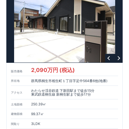
,
​
[3]
浴室暖房乾燥機
雨の日や花粉の時期のお洗濯も安心！！
,
​
[4]
インナーバルコニー
広々インナーバルコニーは天候に左右
されずに利用可能♪
,
​
​
[5]
折上げ天井
主寝室には間接照明付折上天井仕上げで
ワンラ
ンク上の空間を演出♪
​
​
◎
暮らしに寄り添う住環境
◎
～徒歩圏内～
教育環境
／コンビ
​
​
ニ
/
ドラッグストア
／
公園
■周辺環境■
【教育施設】
715m
9
​
上和田小学校 約
（徒歩
分）
上和田中学校 約
1100m
14
（徒歩
分）
792m
​
【買い物施設】
セブンイレブン横浜上飯田南店 約
（徒
10
1000m
13
​
​
歩
分）
オーケー大和上和田店 約
（徒歩
分）
クリ
1400m
18
​
エイト
S
・
D
大和上和田店 約
（徒歩
分）
イオン大和
​
1600m
20
550m
7
​
​
店 約
【その他施設】
（徒歩
宮久保公園 約
分）
（徒歩
分）
上飯田クロ
2,090万円 (税込)
750m
10
​
販売価格
ーバー公園 約
（徒歩
分）
石垣内科小児科医院 約
1200m
15
1300m
17
​
（徒歩
分）
南大和病院 約
（徒歩
分）
群馬県桐生市相生町１丁目字足中564番6他(地番)
所在地
​ ​
​↑
​
​
■
東栄住宅の家作り■
■
ブルーミングガーデンのこだわり
■
各
↑
■
​
タイトルをクリック
長期優良住宅取得
わたらせ渓谷鉄道 下新田駅まで徒歩15分
アクセス
【国が定めた７つの技術基準をクリア
☆
】
１
耐久性
/
２劣化対
東武鉄道桐生線 新桐生駅まで徒歩17分
策
/
３維持管理性
４
住宅面積
/
５省エネルギー性
/
６
居住環境
/
７
維
​
​
250.39㎡
持保全管理
■
住宅性能評価ダブル取得
スマートフォンで見やす
土地面積
​
​
​
い特設サイトはこちら
スムーズにご案内が可能
★
♪
物件のご案内は、
お気軽にお問い合わせください
事前予約
が
オススメ
♪
お
99.37㎡
建物面積
TEL:0120-07-1081​
​
​
です
問い合わせお待ちしております
☆
☆
※
未完成の
場合は、現地確認の他に
近くにある同仕様の完成物件をご案内
3LDK
間取り
致します。