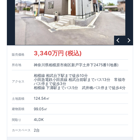
​​↓↓クリックで詳細ご紹介
◆
長期優良住宅
【済】◆
​当物件は国から定められた7つの技術基準をクリアした認定住
宅！
​住宅ローンの金利優遇、税金面の優遇が得られるなどの、金銭
的メリットが大きいのも魅力です。
​東栄住宅はパワービルダーで所得数No.1です！
​​↓↓クリックで詳細ご紹介
3,340万円 (税込)
​◆耐震＋制震。
東栄セーフティーダンパー
標準装備◆
販売価格
​大きな揺れから家を守るだけではなく揺れそのものを軽減
神奈川県相模原市南区新戸字土井下2475番1(地番)
所在地
​建築基準法に定められた、「数百年に一度発生する地震に対し
て、倒壊、崩壊しない」
相模線 相武台下駅まで徒歩10分
​という基準から、さらに1.5倍の耐震力を達成しています。
小田急電鉄小田原線 相武台前駅までバス13分 常福寺
アクセス
バス停まで徒歩3分
相模線 下溝駅までバス5分 武井橋バス停まで徒歩4分
注文住宅のような個性あふれる間取り、
​住宅品質を担保しながらも
コストパフォーマンスの高さ
がブル
124.54㎡
土地面積
ーミングガーデンの魅力です。
「ここまでやってこの価格」
をぜひ体験してください。
99.05㎡
建物面積
4LDK
間取り
2台
カースペース