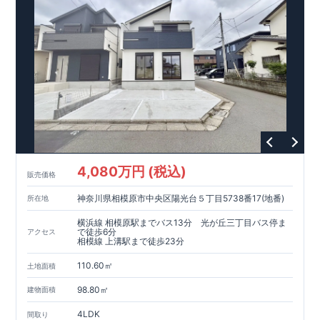
現地案内予約受付中
詳細やご見学など、お気軽にお問合せ下さ
い♪ 東栄住宅 本八幡営業所 TEL:0120-948-056
4,080万円 (税込)
販売価格
神奈川県相模原市中央区陽光台５丁目5738番17(地番)
所在地
横浜線 相模原駅までバス13分 光が丘三丁目バス停ま
で徒歩6分
アクセス
相模線 上溝駅まで徒歩23分
110.60㎡
土地面積
98.80㎡
建物面積
4LDK
間取り