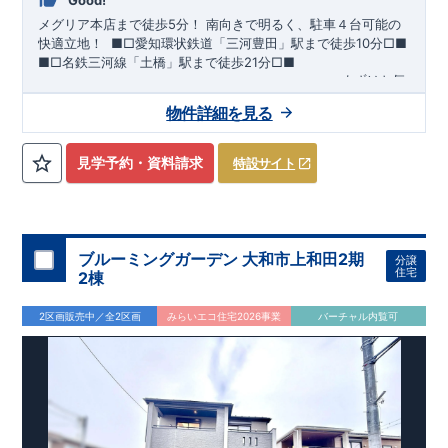
Good!
メグリア本店まで徒歩5分！
​南向きで明るく、駐車４台可能の
快適立地！
​ ​
■□
愛知環状鉄道「三河豊田」駅まで徒歩
10
分
□■
■□
名鉄三河線「土橋」駅まで徒歩
21
分
□■
ーーー・ーーー・ーーー・ーーー・ーーー・ーーー
まずはお気
軽にお問い合わせください
♪
​
完成前でもご紹介可能
◇
​
ーー
物件詳細を見る
ー・ーーー・ーーー・ーーー・ーーー・ーーー ​
​★企画担当の
おすすめポイント★​
・キッズデザイン賞を受賞した
土間ルーム
を採用！ ​
雨・気温
を気にせず過ごせるお子様やペットの遊び
​
​ スペースや、
見学予約・資料請求
特設サイト
DIY
・お友達とのおしゃべり空間に！
​ ​
・混みがちな朝でも家族
と共有して使える
​
ワイド洗面
は、デザインもオシャレで
​
・
お車好きの方やお客様がよく来られる方！
​
駐車場を
4
台
分
ホテルライクな
洗面室
に！
確保（車種による）！
道路から建物まで距離があるので
通行人の視線が気になら
ない！
ブルーミングガーデン 大和市上和田2期
分譲
・
書斎
は仕事や趣味の部屋だけでなく、
​ ストーブや扇風機な
住宅
2棟
どの季節モノ、 ​ 家族の衣類など収納スペースとしても ​ 使
える便利な空間！ ​ ​
・
奥行のある
インナーバルコニー
は
​
雨が
2区画販売中／全2区画
みらいエコ住宅2026事業
バーチャル内覧可
降り込みにくいので、
スマートフォンで見やすい特設サイトはこちら
​ 急な天気の変化にも対応できる！
https://www.e-blooming.com/bukken/83975016/