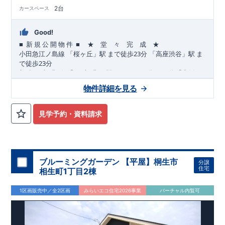
2台
カースペース
Good!
■
■
★ 堂 々 完 成 ★
​ ​
​
新
規
公
開
物
件
23
​
​
小田急江ノ島
線
「桜ヶ丘」駅
まで
徒歩
分
「高座渋谷」駅
ま
23
で
徒歩
分
12
​
​
相鉄いずみ野
線
「いずみ野」駅
まで
バス
分
バス停「上飯
10
11
​
​
田」まで徒歩
分
「いずみ中央」駅
まで
バス
分
バス停「上
物件詳細を見る
8
飯田車庫」まで徒歩
分
,
​
☆
おすすめポイント
☆
[1]
多彩な収納プラン完備
★
​
【玄関土間収納】
スーツケースやベビーカーの収納にも便利
♪
見学予約・資料請求
​
【ウォークインクローゼット】
私服通勤でお洋服をたくさんお
​
持ちの方や、
流行ファッションがお好きな方にもおすすめ
♪
​
【全居室クローゼット完備】
お子様のお洋服の収納にも困らな
い
☆
​
​
【２階の廊下収納】
生活感の出る掃除機や、
日用品などのア
ブルーミングガーデン 【平屋】桐生市
分譲
イテムを目隠し収納ができる
♪
住宅
相生町1丁目2棟
​
​
【床下収納】
【大容量シューズクローゼット】
などの、あ
ったら嬉しい収納完備
☆
1区画販売中／全2区画
みらいエコ住宅2026事業
バーチャル内覧可
,
”
”
​
[2]
対面キッチンには、食洗器搭載
★
配膳・後片付け
が便利な
​
対面キッチン
には、
生活感を感じさせない
ビルトイン食洗器
を
搭載