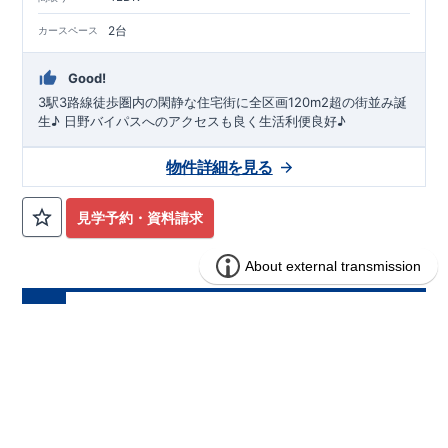
2台
カースペース
Good!
3駅3路線徒歩圏内の閑静な住宅街に全区画120m2超の街並み誕
生♪ 日野バイパスへのアクセスも良く生活利便良好♪
物件詳細を見る
見学予約・資料請求
ブルーミングガーデン 横浜市瀬谷区北
分譲
住宅
新8棟
1区画販売中／全8区画
みらいエコ住宅2026事業
バーチャル内覧可