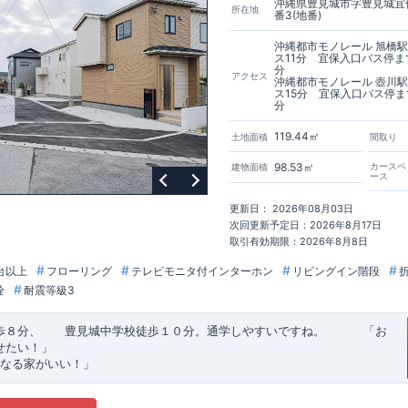
沖縄県豊見城市字豊見城宜保
所在地
番3(地番)
沖縄都市モノレール 旭橋
ス11分 宜保入口バス停ま
分
アクセス
沖縄都市モノレール 壺川
ス15分 宜保入口バス停ま
分
119.44㎡
土地面積
間取り
98.53㎡
カースペ
建物面積
ース
更新日： 2026年08月03日
次回更新予定日：2026年8月17日
取引有効期限：2026年8月8日
台以上
フローリング
テレビモニタ付インターホン
リビングイン階段
栓
耐震等級3
歩８分、 豊見城中学校徒歩１０分。通学しやすいですね。
​ ​ ​ ​
「お
せたい！」
なる家がいい！」
建売住宅もありかも！」