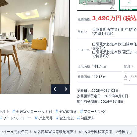
3,490万円 (税込
販売価格
兵庫県明石市魚住町中尾字
所在地
121番1(地番)
山陽電気鉄道本線 山陽魚
徒歩7分
アクセス
山陽電気鉄道本線 西江井
で徒歩8分
141.74㎡
土地面積
間取り
112.13㎡
カースペ
建物面積
ース
更新日： 2026年08月03日
次回更新予定日：2026年8月17日
取引有効期限：2026年8月8日
台以上
全居室クローゼット付
全室南向き
フローリング
ワイドバルコニー
折上天井
全室南窓
勾配天井
オール電化住宅！ ☆各部屋WIC等収納充実！ ☆1＆3号棟和室採用！2号棟キッ
！