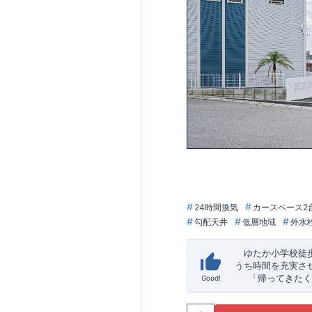
24時間換気
カースペース2
勾配天井
低層地域
外水
ゆたか小学校徒
うち時間を充実さ
「帰ってきたく
Good!
「おしゃれなら