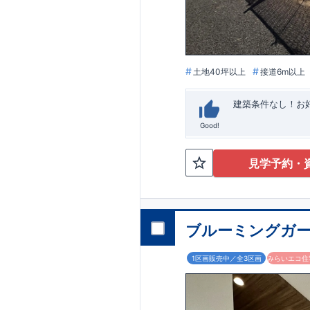
います。
■
アフ
期にわたり維持す
がございます。も
土地40坪以上
接道6m以上
建築条件なし！​
Good!
見学予約・
ブルーミングガー
1区画販売中／全3区画
みらいエコ住宅