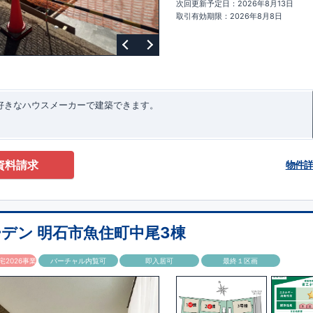
次回更新予定日：2026年8月13日
ターサポート
もっと詳しく
快適に暮らすことができる住宅の品質を長
取引有効期限：2026年8月8日
るには、定期的な点検を実施することが重要です。
最大
60
年間の保証制度
ちろん、定期点検以外でも万一不具合が発生した際は対応いたします。
お好きなハウスメーカーで建築できます。
資料請求
物件
デン 明石市魚住町中尾3棟
2026事業
バーチャル内覧可
即入居可
最終１区画