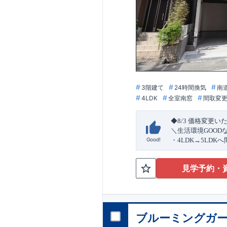
3階建て
24時間換気
南
4LDK
全室南窓
間取変
◆8/3
価格変更い
＼生活環境
GOOD
Good!
・4
LDK
→5
LDK
へ
ら行き来できる
続
・リビング全体を
見学予約・
・網戸
11万円
(
税込
↓クリックすると
2024
年グッドデ
○
フティダンパー」
消せる道」
○
第18
ブルーミングガー
エント
平日・休日ご内覧
ラ
ンス」
が
力の
ぜひお気軽にお問
1.5
倍の耐震性