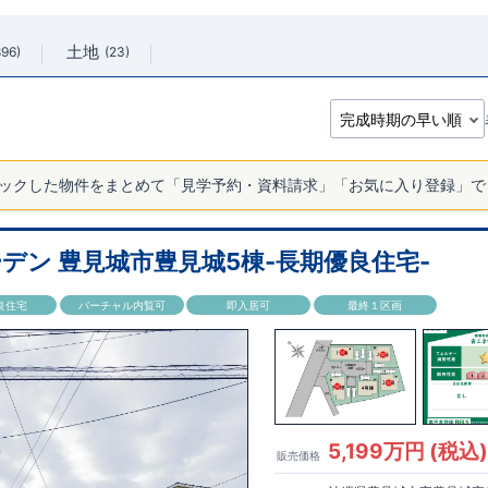
土地
896
23
ックした物件をまとめて「見学予約・資料請求」「お気に入り登録」で
デン 豊見城市豊見城5棟-長期優良住宅-
良住宅
バーチャル内覧可
即入居可
最終１区画
5,199万円 (税込
販売価格