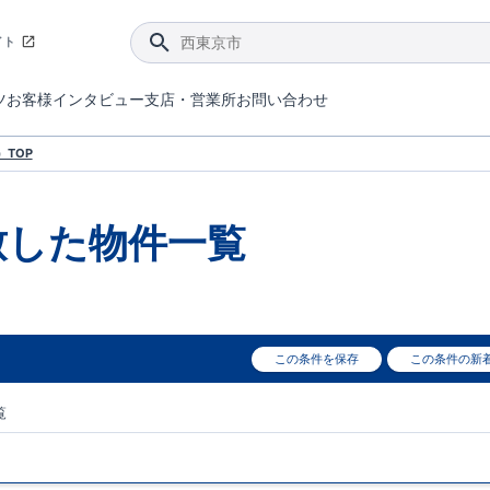
イト
ツ
お客様インタビュー
支店・営業所
お問い合わせ
てダメージを抑える制震技術。
4分野6項目で最高等級を取得！
ブルーミングガーデンは選ばれています。
件があったら行ってみよう！
ブルーミングガーデンは全棟で断熱等性能等級の「5」以上を標準取得しています。
東栄住宅では、地盤に特化した造成部門を社内に設置しお客様が安心して暮らせる土地をご提供するために、様々な取り組みを行っています。
声を大きくしてお伝えすることではないけど、実際に住んでみるとわかってくる。ブルーミングガーデンがこだわる「暮らしやすさ」を少しだけご紹介。
住宅にまつわるコラム。エリアから、キーワードから検索ができます。
室内空間を快適に保つ断熱性能
｢良い家を作って、きちんと手入れをして、長く大切に使う｣ことを目的とした、国が定めた7つの技術基準をクリ
ここまでやって低価格。コストパフォー
東栄住宅の特徴のひとつが自社一貫体制。土地の仕入れからお客様のご入居まで、東栄住宅のスタッフが携わっています。
東栄住宅の『分譲住宅』、『注文住宅』をご紹介いただくことでご紹介者様・ご成約いただいたお客様双方に特典をお贈りします。
TOP
致した
物件一覧
この条件を保存
この条件の新
覧