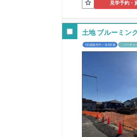
TEL:098-86
見学予約・
■
オプションでは
配ボックス・玄関
■
１階廻りの構造
す！
土地 ブルーミン
■
長期優良住宅
1区画販売中／全5区画
バーチャ
という考え方の下
る長期優良住宅。
長期優良住宅とし
があります。東栄
ルギー性⑥居住環
そのほかの魅力と
利です。
■
住宅性
性能を評価されて
工時に
1
回の現場検
■
当社こだわりの
境・エネルギー消
ご紹介していま
3
もっと詳しく
られた、｢数百年
1.5
倍の耐震力を達
す。建築基準法に
も損傷を生じない
栄住宅は土地の仕