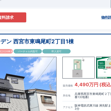
資料請求
物件
デン 西宮市東鳴尾町2丁目1棟
2026事業
バーチャル内覧可
即入居可
4,490万円 (税込
販売価格
兵庫県西宮市東鳴尾町２丁目
所在地
番13(地番)
阪神電鉄武庫川線 洲先駅
アクセス
3分