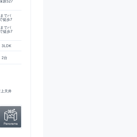
原527
駅までバ
で徒歩7
駅までバ
で徒歩7
3LDK
2台
折上天井