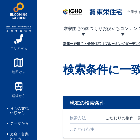
企業サ
東栄住宅の家づくり
お役立ちコンテン
地震に強い東栄住宅！ブルーミングガーデンは全棟住宅性能評価最高等級を取得！
「暮らしを豊かに」「帰ってきたくなる家」「お家時間を充実させたい」その想いから自社の設計士がお客様のニーズを反映した住み心地の良い新たな仕様を定期的にお届けしていきます。
設計から完成まで、国が定めた第三者機関が住宅性能を評価します
不動産（新築一戸建て・土地・条件付売地）購入は、各種手続きや見慣れない言葉などがたくさんあります。そんな不安もスッキリ解消！
東栄住宅に関する大切なキーワードの意味を一覧から見ることができます。
自社設計士考案の新仕様プロジェクト始動！
揺れに耐えるだけではなく、揺れ自体を低減し
ブルーミングガーデンは全棟住宅性能表示制度
家づくりのプロである業者さん、内情を知り尽くした東栄住宅の社員にも
現地見学するとメリットいっぱい！気になる物
家づくりのプロにも選ばれています
もっと暮らし快適プロジェクト
新築一戸建て・分譲住宅（ブルーミングガーデン）
エリアから
検索条件に一
地図から
路線から
現在の検索条件
月々の支払
い額から
検索方法
こだわり
の物件一
テーマから
こだわり条件
支店・営業
所から