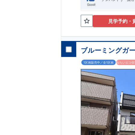
Good!
見学予約・
ブルーミングガー
1区画販売中／全1区画
みらいエコ住宅