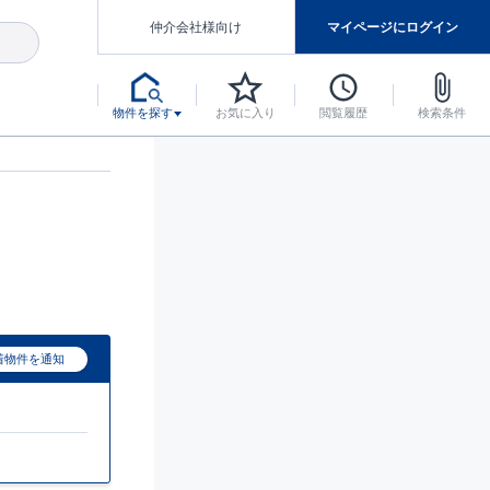
仲介会社様向け
マイページにログイン
物件を探す
お気に入り
閲覧履歴
検索条件
アした認定住宅です。
マンスには自信があります。
デザインテイストごとにサブブランドを開設し、意匠性の高い住宅を、よりわかりやすく、手の届きやすい形でご提案していきます。
東栄住宅では、お引渡し後最大10回の無料定期点検と最大60年間の品質保証を実施しています。
当サイトについて、ブルーミングガーデンシリーズに関して、東栄ホームサービス株式会社について。
デザインで、分譲住宅を変えていく。
着物件を通知