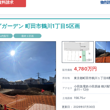
0-2201
（火・水曜日定休日、年末年始休み）
資料請求
物件
ありません！全棟標準搭載
床下換気システム・ガス衣類乾燥機・食洗器・宅
電子キー・浴室換気乾燥機・防犯ガラス
材は
防腐・防蟻性
を確保するため、構造用集成材に
ヒノキ
を使用しておりま
グガーデン 町田市鶴川1丁目5区画
もっと詳しく
「いい家を作って、きちんと手入れをして、長く大切に使う」
ル内覧可
最終１区画
、
国が定めた
7
つの厳しい技術基準をクリアした物件だけが認定を受けられ
て認定を受けるためには、国が定めた下記
7
つの技術基準をクリアする必要
住宅は全棟でクリア！①耐震性②劣化対策③維持管理性④住戸面積⑤省エネ
境⑦維持保全管理
して、住宅ローン金利優遇、固定資産税の減税、中古市場での売却時にも有
能評価ダブル取得
もっと詳しく
「設計」と「建設」のダブルで
4,780万円
販売価格
います！図面を第三者機関へ提出します。外部評価委員が建設中に
3
回、竣
査が行われます。構造の安定、劣化の軽減、維持管理への配慮、温熱環
東京都町田市鶴川１丁目8
所在地
空間アイディアを
ショート動画
で
費量（断熱等性能）の必須
す。
ここをクリッ
ク
4
分野、空気環境で、最高等級取得！
■
耐震等級
東栄住宅の建物は、国が定めた耐震最高等級
3
を取得。建築基準法に定め
小田急電鉄小田原線 鶴川
アクセス
歩11～12分
に一度発生する地震に対して、倒壊、崩壊しない｣という基準から、さらに
成しています。
■
耐風等級
2
災害時の損傷の受けにくさを評価されていま
156.75㎡
土地面積
定められている暴風による力（
500
年に
1
度）のさらに
1.2
倍の暴風に対して
ことで耐風最高等級
2
を取得しています。
■
自社一貫体制
もっと詳しく
東
更新日： 2026年07月30日
入れ、設計、施工、販売、メンテナンスまで、すべてのプロセスに携わって