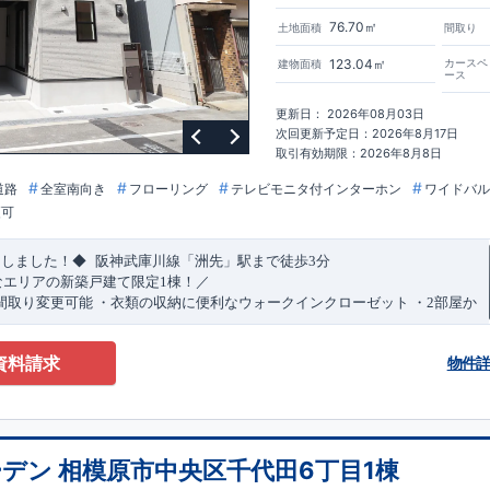
76.70㎡
土地面積
間取り
123.04㎡
カースペ
建物面積
ース
更新日： 2026年08月03日
次回更新予定日：2026年8月17日
取引有効期限：2026年8月8日
道路
全室南向き
フローリング
テレビモニタ付インターホン
ワイドバル
更可
​
​
たしました！◆
阪神武庫川線
「洲先」
駅まで
徒歩
3
分
なエリアの新築戸建て限定1棟！／
間取り変更可能
・衣類の収納に便利な
ウォークインクローゼット
・2部屋か
きバルコニー
・デザインと機能性を兼ね備えた
オープンサニタリー
irodori
​
​
見渡せる
対面キッチン
・お買い物施設（関西スーパー）
徒歩10分
(
約787ｍ
)
資料請求
物件
)
で設置可能！
（オプション）
特設ページにジャンプします↓
ザイン賞
3
プロジェクト同時受賞
・
「木造住宅用制震ダンパー/
東栄セー
・
「地盤改良工法/R-Evolve
パイル」
・
「宅地開発手法/
簡単に地図から
回キッズデザイン
賞
受賞
・
2024
年、東栄住宅の新たな空間提案
「マルチ
デン 相模原市中央区千代田6丁目1棟
可能です！
受賞いたしました！
○
耐震等級最高
等
級3
・数百年に一度の地震に耐える
​
い合わせください♪
！
・さらに繰り返しの地震に強い
西宮営業所
TEL
制震
：
0798-38-1246
ダンパー
採用で安心！
(
定休日：火・水・年末
○
BELS
・