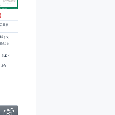
)
居屋敷
住駅まで
ヶ島駅ま
4LDK
2台