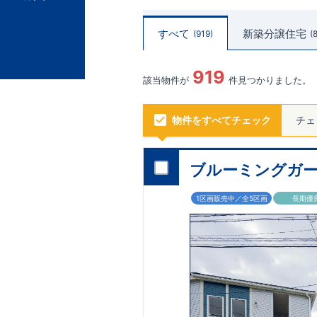
すべて
新築分譲住宅
919
919
該当物件が
件見つかりました。
物件をすべてチェック
チェ
ブルーミングガー
1区画販売中／全5区画
長期優