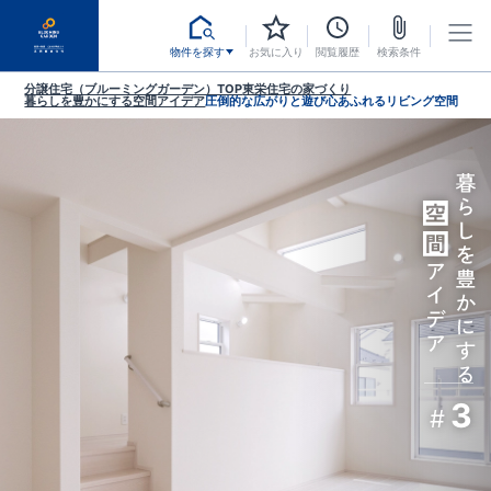
物件を探す
お気に入り
閲覧履歴
検索条件
分譲住宅（ブルーミングガーデン）TOP
東栄住宅の家づくり
暮らしを豊かにする空間アイデア
圧倒的な広がりと遊び心あふれるリビング空間
3
#