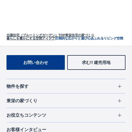
分譲住宅（ブルーミングガーデン）TOP
東栄住宅の家づくり
暮らしを豊かにする空間アイデア
圧倒的な広がりと遊び心あふれるリビング空間
お問い合わせ
求む!! 建売用地
物件を探す
エリアから探す
東栄の家づくり
北海道・東北
長期優良住宅
お役立ちコンテンツ
北海道
宮城県
福島県
住宅性能評価書
関東
ご契約までの道のり
お客様インタビュー