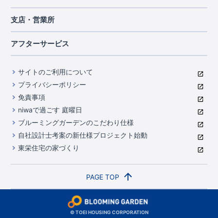
茨城県
栃木県
群馬県
埼玉県
ブルーミングガーデンは地震につよい<地盤編>
現地見学ガイド
千葉県
東京都
神奈川県
支店・営業所
ブルーミングガーデンは地震につよい<建物編>
住宅にまつわるコラム
中部
室内空間を快適に保つ断熱性能
アフターサービス
ご紹介制度のご案内
山梨県
静岡県
愛知県
コストパフォーマンスに自信
関西
よくあるご質問
サイトのご利用について
充実のアフターサポート
滋賀県
京都府
大阪府
兵庫県
東栄INDEX（用語集）
プライバシーポリシー
奈良県
第三者評価によるお墨付き
免責事項
中国・四国
niwaで過ごす 庭曜日
家づくりのプロにも選ばれるブルーミングガーデン
岡山県
広島県
ブルーミングガーデンのこだわり仕様
住んでみるとじわじわ伝わる暮らしやすさへのこだわり
自社設計士考案の新仕様プロジェクト始動
九州・沖縄
東栄住宅の家づくり
自社一貫体制
福岡県
熊本県
沖縄県
地図から探す
PAGE TOP
路線から検索
月々の支払額から検索
© TOEI HOUSING CORPORATION