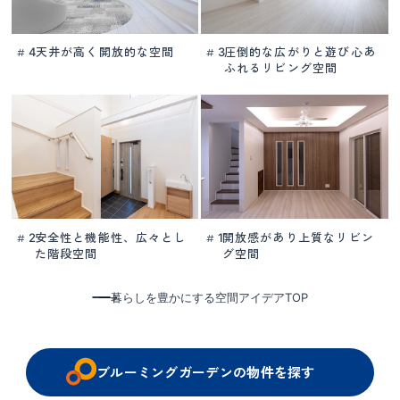
天井が高く開放的な空間
圧倒的な広がりと
遊び心あ
4
3
#
#
ふれるリビング空間
安全性と機能性、
広々とし
開放感があり
上質なリビン
2
1
#
#
た階段空間
グ空間
暮らしを豊かにする空間アイデアTOP
ブルーミングガーデンの物件を探す