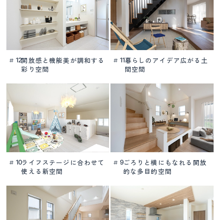
開放感と機能美が
調和する
暮らしのアイデア
広がる土
12
11
#
#
彩り空間
間空間
ライフステージに合わせて
ごろりと横にもなれる
開放
10
9
#
#
使える新空間
的な多目的空間