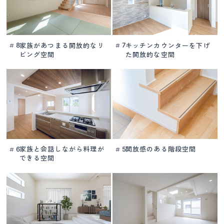
家族があつまる
開放的なリ
キッチンカウンターを下げ
8
7
#
#
ビング空間
た
開放的な空間
家族と会話しながら
料理が
開放感のある階段空間
6
5
#
#
できる空間