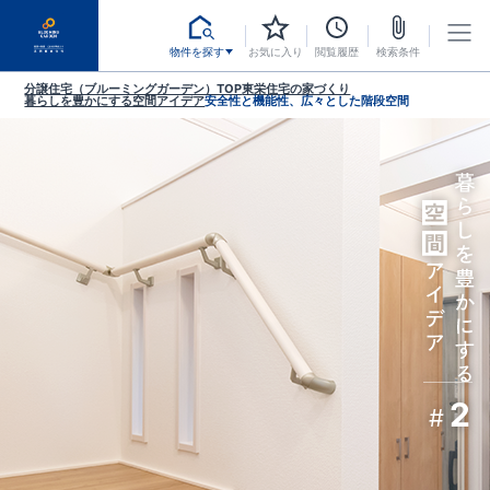
物件を探す
お気に入り
閲覧履歴
検索条件
分譲住宅（ブルーミングガーデン）TOP
東栄住宅の家づくり
暮らしを豊かにする空間アイデア
安全性と機能性、広々とした階段空間
2
#