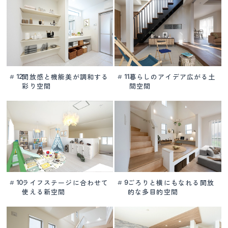
開放感と機能美が
調和する
暮らしのアイデア
広がる土
12
11
#
#
彩り空間
間空間
ライフステージに合わせて
ごろりと横にもなれる
開放
10
9
#
#
使える新空間
的な多目的空間