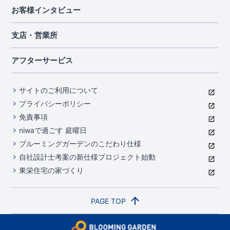
住宅性能評価書
関東
ご契約までの道のり
お客様インタビュー
茨城県
栃木県
群馬県
埼玉県
ブルーミングガーデンは地震につよい<地盤編>
現地見学ガイド
千葉県
東京都
神奈川県
支店・営業所
ブルーミングガーデンは地震につよい<建物編>
住宅にまつわるコラム
中部
室内空間を快適に保つ断熱性能
アフターサービス
ご紹介制度のご案内
山梨県
静岡県
愛知県
コストパフォーマンスに自信
関西
よくあるご質問
サイトのご利用について
充実のアフターサポート
滋賀県
京都府
大阪府
兵庫県
東栄INDEX（用語集）
プライバシーポリシー
奈良県
第三者評価によるお墨付き
免責事項
中国・四国
niwaで過ごす 庭曜日
家づくりのプロにも選ばれるブルーミングガーデン
岡山県
広島県
ブルーミングガーデンのこだわり仕様
住んでみるとじわじわ伝わる暮らしやすさへのこだわり
自社設計士考案の新仕様プロジェクト始動
九州・沖縄
東栄住宅の家づくり
自社一貫体制
福岡県
熊本県
沖縄県
地図から探す
PAGE TOP
路線から検索