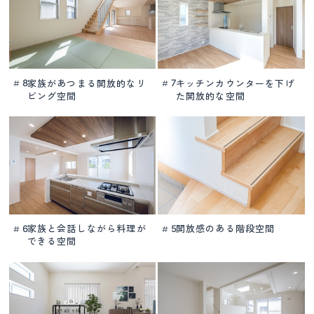
家族があつまる
開放的なリ
キッチンカウンターを下げ
8
7
#
#
ビング空間
た
開放的な空間
家族と会話しながら
料理が
開放感のある階段空間
6
5
#
#
できる空間