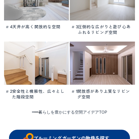
天井が高く開放的な空間
圧倒的な広がりと
遊び心あ
4
3
#
#
ふれるリビング空間
安全性と機能性、
広々とし
開放感があり
上質なリビン
2
1
#
#
た階段空間
グ空間
暮らしを豊かにする空間アイデアTOP
ブルーミングガーデンの物件を探す