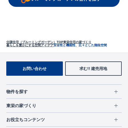
分譲住宅（ブルーミングガーデン）TOP
東栄住宅の家づくり
暮らしを豊かにする空間アイデア
安全性と機能性、広々とした階段空間
お問い合わせ
求む!! 建売用地
物件を探す
エリアから探す
東栄の家づくり
北海道・東北
長期優良住宅
お役立ちコンテンツ
北海道
宮城県
福島県