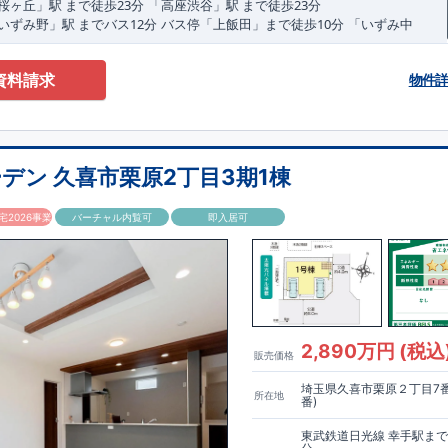
23
23
​
桜ヶ丘」駅
まで
徒歩
分
「高座渋谷」駅
まで
徒歩
分
12
10
​
​
いずみ野」駅
まで
バス
分
バス停「上飯田」まで徒歩
分
「いずみ中
8
​
分
バス停「上飯田車庫」まで徒歩
分
,
​
ト
☆
[1]
多彩な収納プラン完備
★
資料請求
物件
スーツケースやベビーカーの収納にも便利
♪
​
​
ローゼット】
私服通勤でお洋服をたくさんお持ちの方や、
流行ファッショ
もおすすめ
♪
​
ット完備】
お子様のお洋服の収納にも困らない
☆
​
​
】
生活感の出る掃除機や、
日用品などのアイテムを目隠し収納ができる
♪
デン 久喜市栗原2丁目3期1棟
​
大容量シューズクローゼット】
などの、あったら嬉しい収納完備
☆
”
”
​
​
​
は、食洗器搭載
★
配膳・後片付け
が便利な
対面キッチン
には、
生活感を
トイン食洗器
を搭載
2026事業
バーチャル内覧可
即入居可
​
雨の日や花粉の時期のお洗濯も安心！！
​
ニー
広々インナーバルコニーは天候に左右されずに利用可能♪
​
寝室には間接照明付折上天井仕上げで
ワンランク上の空間を演出♪
​
​
​
う住環境
◎
～徒歩圏内～
教育環境
／コンビニ
/
ドラッグストア
／
公園
■周辺
】
715m
9
1100m
14
​
（徒歩
分）
上和田中学校 約
（徒歩
分）
792m
10
​
ブンイレブン横浜上飯田南店 約
（徒歩
分）
オーケー大和上和田
2,890万円 (税込
販売価格
13
1400m
18
​
​
歩
分）
クリエイト
S
・
D
大和上和田店 約
（徒歩
分）
イオン大和
20
歩
分）
埼玉県久喜市栗原２丁目7番
所在地
番)
550m
7
750m
10
​
久保公園 約
（徒歩
分）
上飯田クローバー公園 約
（徒歩
1200m
15
1300m
17
​
科医院 約
（徒歩
分）
南大和病院 約
（徒歩
分）
東武鉄道日光線 幸手駅まで
​↑
↑
■
​
​
​
■
■
ブルーミングガーデンのこだわり
■
各タイトルをクリック
長期優