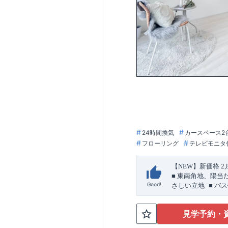
良住宅取得
【国が定めた７つ
省エネルギー性
/
６
すい特設サイトは
スムーズにご案内
TEL:0120-07-108
​
☆
内致します。
24時間換気
カースペース2
フローリング
テレビモニタ
【
NEW
】新価格
2,
■
東南角地、陽当
​ ​
Good!
さしい立地
■
バス
パー採用＞
見学予約・
敷地・駐車スペー
■
東側
4.0m
・南側
6