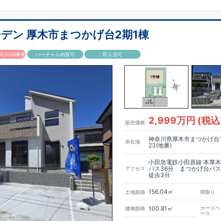
​
を確保。
(
うちインナーガレージ
1
台
)
利用可能
20
久喜
10
青葉
4
丁目
」駅 徒歩
分
JR
東北本線他「
」駅 バス
分
バス停「
」まで
デン 厚木市まつかげ台2期1棟
が徒歩圏内
校徒歩
7
分、
幼稚園徒歩
8
分・保育園徒歩５分
2026事業
バーチャル内覧可
即入居可
分
ンイレブン 徒歩
4
分
・マルエツ 徒歩
5
分・ダイソー 徒歩
5
分等
実用的な洗面スペース
（
オープンサニタリーirodori
／詳細ページへ）
室＋
WIC
主寝室にはウォークインクローゼットを設置。
将来、間仕切り壁
ことで、
プラス
1
室として使える可変型の間取りです。
2,999万円 (税込
販売価格
宅性能
神奈川県厚木市まつかげ台1
所在地
23(地番)
の優遇、
固定資産税の減額期間延長など
税制面でのメリットが受けられま
小田急電鉄小田原線 本厚
バス36分 まつかげ台バ
アクセス
震ダンパー
建築基準法の
1.5
倍の耐震性。
地震保険の割引（最大
50
％）対象
徒歩3分
156.04㎡
土地面積
間取り
載
100.81㎡
カースペ
建物面積
サービス料０円
。
※
サービス期間（
10
年間）中の売電収入は事業者に帰属し
ース