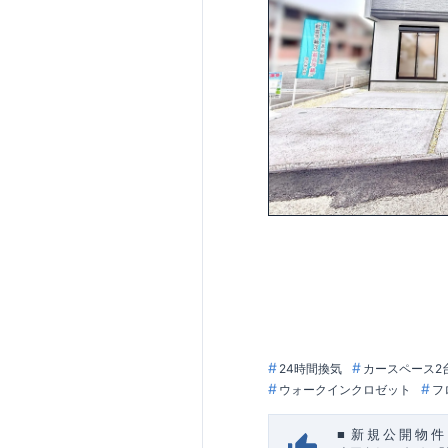
24時間換気
カースペース2
ウォークインクロゼット
フ
■
新
規
公
開
物
件