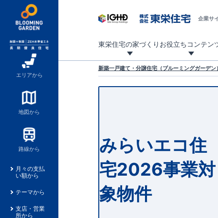
企業サ
東栄住宅の家づくり
お役立ちコンテン
地震に強い東栄住宅！ブルーミングガーデンは全棟住宅性能評価最高等級を取得！
「暮らしを豊かに」「帰ってきたくなる家」「お家時間を充実させたい」その想いから自社の設計士がお客様のニーズを反映した住み心地の良い新たな仕様を定期的にお届けしていきます。
設計から完成まで、国が定めた第三者機関が住宅性能を評価します
不動産（新築一戸建て・土地・条件付売地）購入は、各種手続きや見慣れない言葉などがたくさんあります。そんな不安もスッキリ解消！
東栄住宅に関する大切なキーワードの意味を一覧から見ることができます。
自社設計士考案の新仕様プロジェクト始動！
揺れに耐えるだけではなく、揺れ自体を低減し
ブルーミングガーデンは全棟住宅性能表示制度
家づくりのプロである業者さん、内情を知り尽くした東栄住宅の社員にも
現地見学するとメリットいっぱい！気になる物
家づくりのプロにも選ばれています
もっと暮らし快適プロジェクト
新築一戸建て・分譲住宅（ブルーミングガーデン）
エリアから
地図から
みらいエコ住
路線から
宅2026事業対
月々の支払
い額から
象物件
テーマから
支店・営業
所から