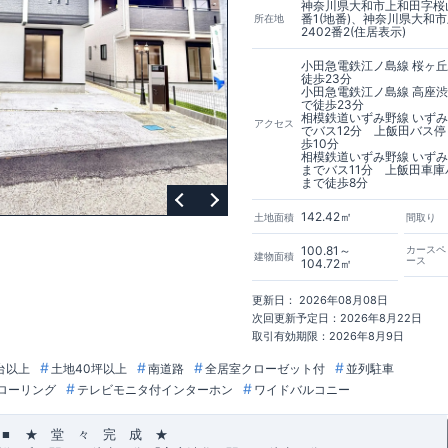
神奈川県大和市上和田字桜山
番1(地番)、神奈川県大和
所在地
2402番2(住居表示)
小田急電鉄江ノ島線 桜ヶ
徒歩23分
小田急電鉄江ノ島線 高座
で徒歩23分
相模鉄道いずみ野線 いず
アクセス
でバス12分 上飯田バス
歩10分
相模鉄道いずみ野線 いず
までバス11分 上飯田車庫
まで徒歩8分
142.42㎡
土地面積
間取り
100.81～
カースペ
建物面積
ース
104.72㎡
更新日： 2026年08月08日
次回更新予定日：2026年8月22日
取引有効期限：2026年8月9日
台以上
土地40坪以上
南道路
全居室クローゼット付
並列駐車
ローリング
テレビモニタ付インターホン
ワイドバルコニー
■
★ 堂 々 完 成 ★
​ ​
​