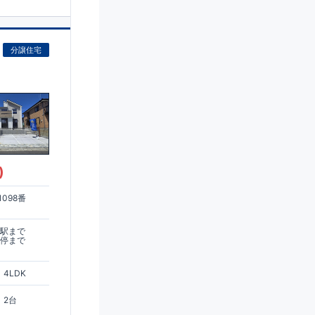
分譲住宅
)
098番
木駅まで
ス停まで
4LDK
2台