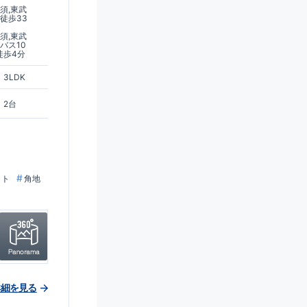
須,東武
徒歩33
須,東武
バス10
徒歩4分
3LDK
2台
ット
角地
詳細を見る