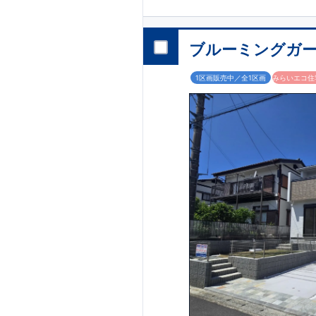
■ カースペースは
2
台分
​ ​
バス便利用で２駅
幸手
東武日光線「
ブルーミングガー
4
徒歩
分
教育・公園・買物
■
小学校徒歩
10
分・中学
1区画販売中／全1区画
みらいエコ住宅
■
本郷児童公園 徒歩２
■
買物施設
・セブ
間取りのポイント
■ ホテルライクで
■
可変型プランの主寝
（有償）を設ける
家計にやさしい住
■
長期優良住宅
住宅ローン控除額
す。
■
耐震等級
３
＋
制
です。
太陽光発電 標準搭
月額
自家消費分は