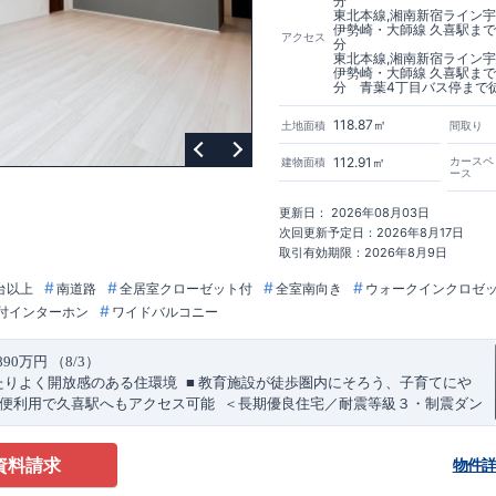
分
東北本線,湘南新宿ライン宇
伊勢崎・大師線 久喜駅まで
の技術基準をクリア
☆
】
１
耐久性
/
２劣化対策
/
３維持管理性
４
住宅面積
/
５
アクセス
分
​
​
居住環境
/
７
維持保全管理
■
住宅性能評価ダブル取得
スマートフォンで見や
東北本線,湘南新宿ライン宇
伊勢崎・大師線 久喜駅まで
​
こちら
★
物件のご案内は、
事前予約
が
オススメ
です
☆
分 青葉4丁目バス停まで
​
​
が可能
♪
お気軽にお問い合わせください
♪
お問い合わせお待ちしております
1​
​
※
未完成の場合は、現地確認の他に
近くにある同仕様の完成物件をご案
118.87㎡
土地面積
間取り
112.91㎡
カースペ
建物面積
ース
更新日： 2026年08月03日
次回更新予定日：2026年8月17日
取引有効期限：2026年8月9日
台以上
南道路
全居室クローゼット付
全室南向き
ウォークインクロゼ
付インターホン
ワイドバルコニー
890
万円 （
8/3
）
​ ​
たりよく開放感のある住環境
■
教育施設が徒歩圏内にそろう、子育てにや
​ ​
＜
便利用で久喜駅へもアクセス可能
長期優良住宅／耐震等級３・制震ダン
資料請求
物件
ス
​
.0m
道路に面した東南角地。
陽当たりのよい立地です。