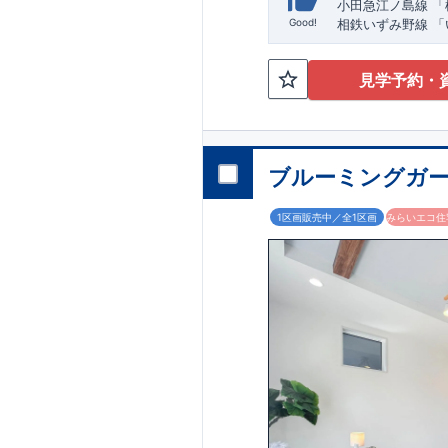
​
小田急江ノ島
線
「
​
Good!
相鉄いずみ野
線
「
11
央」駅
まで
バス
☆
おすすめポイン
見学予約・
​
【玄関土間収納】
【ウォークインク
ンがお好きな方に
【全居室クローゼ
【２階の廊下収納
ブルーミングガー
​
【床下収納】
【
,
[2]
対面キッチンに
感じさせない
ビル
1区画販売中／全1区画
みらいエコ住宅
,
[3]
浴室暖房乾燥機
,
[4]
インナーバルコ
,
​
[5]
折上げ天井
主
◎
暮らしに寄り添
​
環境■
【教育施設
上和田小学校 約
​
【買い物施設】
セ
1000m
店 約
（徒
1600m
店 約
（徒
​
​
【その他施設】
宮
​
分）
石垣内科小児
​ ​
■
東栄住宅の家作り