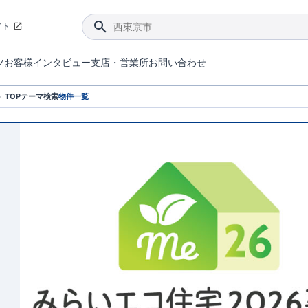
イト
ツ
お客様インタビュー
支店・営業所
お問い合わせ
てダメージを抑える制震技術。
4分野6項目で最高等級を取得！
ブルーミングガーデンは選ばれています。
件があったら行ってみよう！
ブルーミングガーデンは全棟で断熱等性能等級の「5」以上を標準取得しています。
東栄住宅では、地盤に特化した造成部門を社内に設置しお客様が安心して暮らせる土地をご提供するために、様々な取り組みを行っています。
声を大きくしてお伝えすることではないけど、実際に住んでみるとわかってくる。ブルーミングガーデンがこだわる「暮らしやすさ」を少しだけご紹介。
住宅にまつわるコラム。エリアから、キーワードから検索ができます。
室内空間を快適に保つ断熱性能
｢良い家を作って、きちんと手入れをして、長く大切に使う｣ことを目的とした、国が定めた7つの技術基準をクリ
ここまでやって低価格。コストパフォー
東栄住宅の特徴のひとつが自社一貫体制。土地の仕入れからお客様のご入居まで、東栄住宅のスタッフが携わっています。
東栄住宅の『分譲住宅』、『注文住宅』をご紹介いただくことでご紹介者様・ご成約いただいたお客様双方に特典をお贈りします。
TOP
テーマ検索
物件一覧