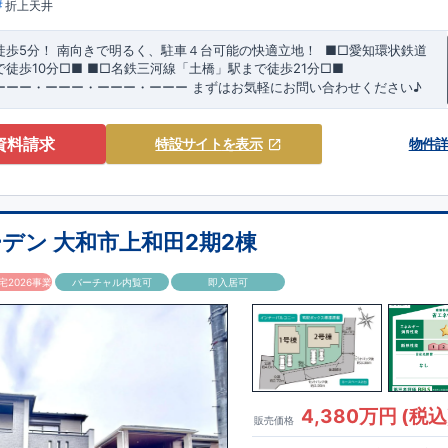
折上天井
徒歩5分！
​南向きで明るく、駐車４台可能の快適立地！
​ ​
■□
愛知環状鉄道
で徒歩
10
分
□■
​
■□
名鉄三河線「土橋」駅まで徒歩
21
分
□■
ーーー・ーーー・ーーー・ーーー
まずはお気軽にお問い合わせください
♪
​
可能
◇
​
ーーー・ーーー・ーーー・ーーー・ーーー・ーーー ​
​★企画担当のお
賞を受賞した
土間ルーム
を採用！ ​
雨・気温を気にせず過ごせるお子様や
資料請求
特設サイト
を表示
物件
スペースや、
DIY
・お友達とのおしゃべり空間に！
​ ​
・混みがちな朝でも家族
ワイド洗面
は、デザインもオシャレで
​
ホテルライクな
洗面室
に！
お客様がよく来られる方！
駐車場を
4
台
分確保（車種による）！
​
距離があるので
通行人の視線が気にならない！
味の部屋だけでなく、
​ ストーブや扇風機などの季節モノ、 ​ 家族の衣類
デン 大和市上和田2期2棟
ても ​ 使える便利な空間！ ​ ​
・
奥行のある
インナーバルコニー
は
​
雨
ので、
​ 急な天気の変化にも対応できる！
2026事業
バーチャル内覧可
即入居可
見やすい特設サイトはこちら
https://www.e-
kken/83975016/
4,380万円 (税込
販売価格