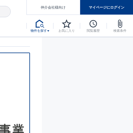
仲介会社様向け
マイページにログイン
物件を探す
お気に入り
閲覧履歴
検索条件
アした認定住宅です。
マンスには自信があります。
デザインテイストごとにサブブランドを開設し、意匠性の高い住宅を、よりわかりやすく、手の届きやすい形でご提案していきます。
東栄住宅では、お引渡し後最大10回の無料定期点検と最大60年間の品質保証を実施しています。
当サイトについて、ブルーミングガーデンシリーズに関して、東栄ホームサービス株式会社について。
デザインで、分譲住宅を変えていく。