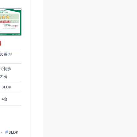
)
0番(地
まで徒歩
21分
3LDK
4台
ン
3LDK