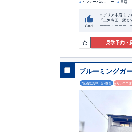
インナーバルコニー
書斎
メグリア本店まで
「三河豊田」駅ま
ーーー・ーーー・
Good!
完成前でもご紹介
すすめポイント★​
・キッズデザイン
見学予約・
ペットの遊び
​
​ 
と共有して使える
​
・
お車好きの方や
道路から建物まで
・
書斎
は仕事や趣
ブルーミングガー
など収納スペースとし
が降り込みにくい
2区画販売中／全2区画
みらいエコ住宅
スマートフォンで
blooming.com/bu