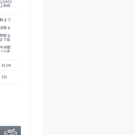
2402
市上和田
丘駅まで
渋谷駅ま
み野駅ま
停まで徒
み中央駅
バス停
4LDK
2台