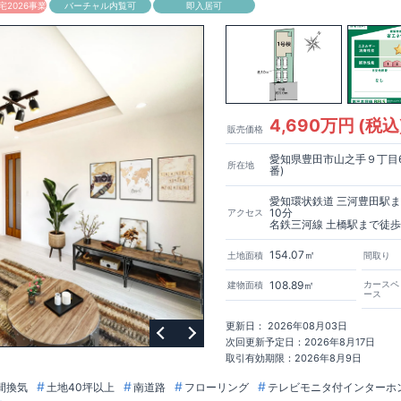
2026事業
バーチャル内覧可
即入居可
4,690万円 (税込
販売価格
愛知県豊田市山之手９丁目6
所在地
番)
愛知環状鉄道 三河豊田駅
10分
アクセス
名鉄三河線 土橋駅まで徒歩
154.07㎡
土地面積
間取り
108.89㎡
カースペ
建物面積
ース
更新日： 2026年08月03日
次回更新予定日：2026年8月17日
取引有効期限：2026年8月9日
間換気
土地40坪以上
南道路
フローリング
テレビモニタ付インターホ