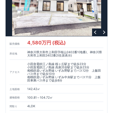
4,580万円 (税込)
販売価格
神奈川県大和市上和田字桜山2402番1(地番)、神奈川県
所在地
大和市上和田2402番2(住居表示)
小田急電鉄江ノ島線 桜ヶ丘駅まで徒歩23分
小田急電鉄江ノ島線 高座渋谷駅まで徒歩23分
相模鉄道いずみ野線 いずみ野駅までバス12分 上飯田
アクセス
バス停まで徒歩10分
相模鉄道いずみ野線 いずみ中央駅までバス11分 上飯
田車庫バス停まで徒歩8分
142.42㎡
土地面積
100.81～104.72㎡
建物面積
4LDK
間取り