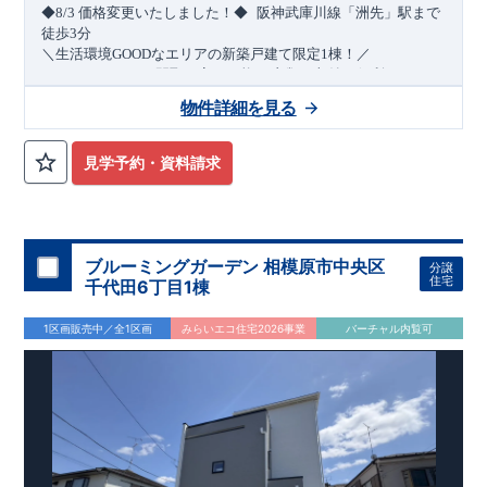
​
◆8/3
価格変更いたしました！◆
阪神武庫川線
「洲先」
駅まで
​
徒歩
3
分
＼生活環境
GOOD
なエリアの新築戸建て限定1棟！／
・4
LDK
→5
LDK
へ
間取り変更可能
・衣類の収納に便利な
ウォー
クインクローゼット
・2部屋から行き来できる
続きバルコニー
物件詳細を見る
・デザインと機能性を兼ね備えた
オープンサニタリー
irodori
・
​
リビング全体を見渡せる
・網戸
11万円
(
税込
)
で設置可能！
対面キッチン
（オプション）
・お買い物施設（関西ス
​
ーパー）
↓クリックすると特設ページにジャンプします↓
徒歩10分
(
約787ｍ
)
見学予約・資料請求
2024
年グッドデザイン賞
3
プロジェクト同時受賞
○
・
「木造
住宅用制震ダンパー/
東栄セーフティダンパー」
・
「地盤改良
工法/R-Evolve
パイル」
・
「宅地開発手法/
簡単に地図から消
せる道」
平日・休日ご内覧可能です！
○
第18
回キッズデザイン
賞
受賞
・
2024
年、東栄住宅
の新たな空間提案
ぜひお気軽にお問い合わせください♪
「マルチエント
ラ
ンス」
西宮営業所
が受賞いたしまし
TEL
：
0798-
ブルーミングガーデン 相模原市中央区
分譲
​
た！
38-1246
○
耐震等級最高
(
定休日：火・水・年末年始
等
級3
・数百年に一度の地震に耐える力
)
住宅
千代田6丁目1棟
の
1.5
倍の耐震性！
・さらに繰り返しの地震に強い
制震
ダンパ
ー
採用で安心！
○
BELS
・エコ住宅としての性能評価を全号棟
1区画販売中／全1区画
みらいエコ住宅2026事業
バーチャル内覧可
が取得しています！
○
住宅性能評価ダブ
ル
取得
・『設計』住
宅性能評価…建物設計段階で、国が認めた第三者機関が評価し
ております。
・『建設』住宅性能評価…評価を受けた図面通
りに施工されているか、建設までに計
4
回チェックが行われま
す。