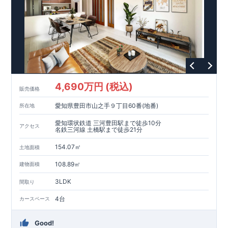
います。
【耐震等級3取得】
・東栄住宅の建物は、国が定めた耐震等級で最高の3を取得。
建築基準法で定められた、｢数百年に一度発生する地震に対し
て、倒壊、崩壊しない。｣という基準から、さらに1.5倍の耐震
力を達成しています。
【住宅性能評価ダブル取得】
・設計住宅性能評価：建物設計段階で、国が認めた第三者機関
が評価しています。
・建設住宅性能評価：評価を受けた図面通りに施工されている
4,690万円 (税込)
か、建設までに、計4回のチェックが行われます。
販売価格
図面や書類上だけでなく、現場の施工状況を検査した上で、品
愛知県豊田市山之手９丁目60番(地番)
所在地
質を保証しています。
【長期優良住宅】
愛知環状鉄道 三河豊田駅まで徒歩10分
アクセス
・
東栄住宅は国が定める全7つの技術基準をクリアしています。
名鉄三河線 土橋駅まで徒歩21分
長期優良住宅とは、｢良い家を作って、きちんと手入れをして、
154.07㎡
長く大切に使う｣ことを目的とした認定制度。住宅ローン減税、
土地面積
固定資産税などの税制優遇を受けられるだけでなく、中古市場
【充実のアフターサポート】
108.89㎡
建物面積
でも、長期優良住宅が有利に働きます。
・東栄住宅では、お引渡し後最大10回の無料定期点検と、60年
間の品質保証を実施。お引渡しからが本当のお付き合いだと考
3LDK
間取り
え、アフターサービスを外部の業者に委託せず、東栄住宅グル
ープ「東栄ホームサービス株式会社」にて責任をもって対応い
4台
カースペース
たします。
Good!