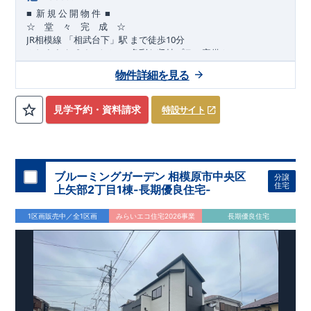
■
■
新
規
公
開
物
件
☆ 堂 々 完 成 ☆
JR
10
​
相模線
「相武台下」駅
まで
徒歩
分
,
☆
おすすめポイント
☆
[1]
多彩な収納プラン完備
★
【玄関土間収納】
物件詳細を見る
​​
スーツケースやベビーカーの収納にも便利
♪
【ウォークインク
ローゼット】
私服通勤でお洋服をたくさんお持ちの方や、
流行ファッション
見学予約・資料請求
特設サイト
​​
がお好きな方にもおすすめ
♪
【全居室クローゼット完備】
​​
お子様のお洋服の収納にも困らない
☆
【２階の廊下収納】
​
生活感の出る掃除機や、
日用品などのアイテムを目隠し収納が
​​
​
できる
♪
【床下収納】
【大容量シューズクローゼット】
などの、あったらうれしい収納完備
☆
ブルーミングガーデン 相模原市中央区
分譲
,
[2]
対面キッチンには、食洗器搭載
★
住宅
上矢部2丁目1棟-長期優良住宅-
”
”
配膳・後片付け
が便利な
対面キッチン
には、
生活感を感じさせない
ビルトイン食洗器
を搭載
1区画販売中／全1区画
みらいエコ住宅2026事業
長期優良住宅
,
[4]
上部吹抜け
明るく開放的な空間を演出
♪
◎
暮らしに寄り添う住環境
◎
～徒歩圏内～
教育環境
／コンビニ
/
ドラッグストア
／
公園
■周辺環境■
【教育施設】