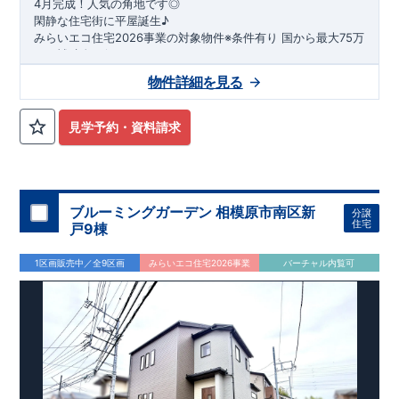
4月完成！人気の角地です◎
閑静な住宅街に平屋誕生♪
​みらいエコ住宅2026事業の対象物件※条件有り
​
国
から最大75万
円の補助金が得られます！
​※補助金額より事務手数料として99000 円（税込）及び振込手
物件詳細を見る
数料が差し引かれます。
★魅力的な間取り★
​・
玄関から
直接洗面所・浴室
へアクセスで
きる動線の為、
外から帰ってきたお子様も
お部屋を汚さず
に安心です♪
見学予約・資料請求
​・
キッチンには
食器洗い機完備
◎家事の
負担軽減
に！
・キッチン横に
パントリー付き♪
​・オープンサニタリーirodori採用！
​
段差のない
シームアンダーボウル仕様で
お手入れ簡単◎
​・主寝室には
アクセントクロス
使用♪
ブルーミングガーデン 相模原市南区新
分譲
住宅
戸9棟
​↓↓クリックで詳細ご紹介
◆充実の
アフターサポート
◆
1区画販売中／全9区画
みらいエコ住宅2026事業
バーチャル内覧可
​東栄住宅では、お引き渡し後最大4回の無料点検と、最長60年
間の品質保証を実施。
​お引き渡しからが本当のお付き合いだと考え、アフターサービ
スを外部の業者に委託せず、
​東栄住宅グループ「東栄ホームサービス株式会社」にて責任を
もって対応いたします。
​​↓↓クリックで詳細ご紹介