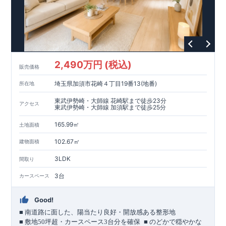
2,490万円 (税込)
販売価格
埼玉県加須市花崎４丁目19番13(地番)
所在地
東武伊勢崎・大師線 花崎駅まで徒歩23分
アクセス
東武伊勢崎・大師線 加須駅まで徒歩25分
165.99㎡
土地面積
102.67㎡
建物面積
3LDK
間取り
3台
カースペース
Good!
■
南道路に面した、陽当たり良好・開放感ある整形地
​
■
敷地
50
坪超・カースペース
3
台分を確保
■
のどかで穏やかな