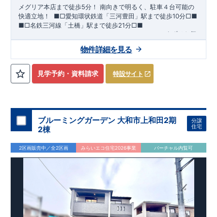
メグリア本店まで徒歩5分！
​南向きで明るく、駐車４台可能の
快適立地！
​ ​
■□
愛知環状鉄道「三河豊田」駅まで徒歩
10
分
□■
■□
名鉄三河線「土橋」駅まで徒歩
21
分
□■
ーーー・ーーー・ーーー・ーーー・ーーー・ーーー
まずはお気
軽にお問い合わせください
♪
​
完成前でもご紹介可能
◇
​
ーー
物件詳細を見る
ー・ーーー・ーーー・ーーー・ーーー・ーーー ​
​★企画担当の
おすすめポイント★​
・キッズデザイン賞を受賞した
土間ルーム
を採用！ ​
雨・気温
を気にせず過ごせるお子様やペットの遊び
​
​ スペースや、
見学予約・資料請求
特設サイト
DIY
・お友達とのおしゃべり空間に！
​ ​
・混みがちな朝でも家族
と共有して使える
​
ワイド洗面
は、デザインもオシャレで
​
・
お車好きの方やお客様がよく来られる方！
​
駐車場を
4
台
分
ホテルライクな
洗面室
に！
確保（車種による）！
道路から建物まで距離があるので
通行人の視線が気になら
ない！
ブルーミングガーデン 大和市上和田2期
分譲
・
書斎
は仕事や趣味の部屋だけでなく、
​ ストーブや扇風機な
住宅
2棟
どの季節モノ、 ​ 家族の衣類など収納スペースとしても ​ 使
える便利な空間！ ​ ​
・
奥行のある
インナーバルコニー
は
​
雨が
2区画販売中／全2区画
みらいエコ住宅2026事業
バーチャル内覧可
降り込みにくいので、
スマートフォンで見やすい特設サイトはこちら
​ 急な天気の変化にも対応できる！
https://www.e-blooming.com/bukken/83975016/