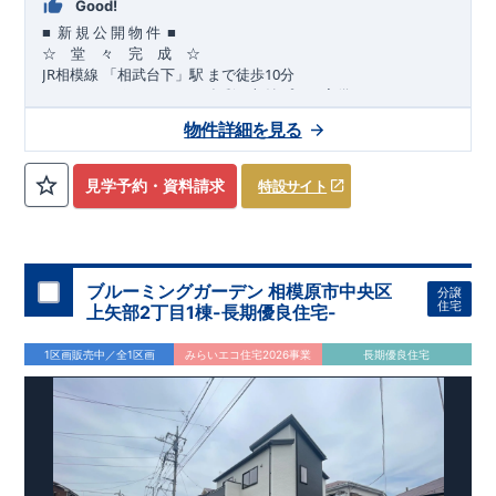
Good!
■
■
新
規
公
開
物
件
☆ 堂 々 完 成 ☆
JR
10
​
相模線
「相武台下」駅
まで
徒歩
分
,
☆
おすすめポイント
☆
[1]
多彩な収納プラン完備
★
【玄関土間収納】
物件詳細を見る
​​
スーツケースやベビーカーの収納にも便利
♪
【ウォークインク
ローゼット】
私服通勤でお洋服をたくさんお持ちの方や、
流行ファッション
見学予約・資料請求
特設サイト
​​
がお好きな方にもおすすめ
♪
【全居室クローゼット完備】
​​
お子様のお洋服の収納にも困らない
☆
【２階の廊下収納】
​
生活感の出る掃除機や、
日用品などのアイテムを目隠し収納が
​​
​
できる
♪
【床下収納】
【大容量シューズクローゼット】
などの、あったらうれしい収納完備
☆
ブルーミングガーデン 相模原市中央区
分譲
,
[2]
対面キッチンには、食洗器搭載
★
住宅
上矢部2丁目1棟-長期優良住宅-
”
”
配膳・後片付け
が便利な
対面キッチン
には、
生活感を感じさせない
ビルトイン食洗器
を搭載
1区画販売中／全1区画
みらいエコ住宅2026事業
長期優良住宅
,
[4]
上部吹抜け
明るく開放的な空間を演出
♪
◎
暮らしに寄り添う住環境
◎
～徒歩圏内～
教育環境
／コンビニ
/
ドラッグストア
／
公園
■周辺環境■
【教育施設】