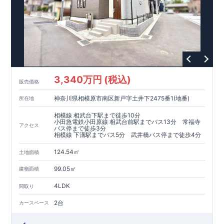
◆
長期優良住宅
【済】◆
​当物件は国から定められた7つの技術基準をクリアした認定住
宅！
​住宅ローンの金利優遇、税金面の優遇が得られるなどの、金銭
的メリットが大きいのも魅力です。
​東栄住宅はパワービルダーで所得数No.1です！
​​↓↓クリックで詳細ご紹介
3,340万円 (税込)
​◆耐震＋制震。
東栄セーフティーダンパー
標準装備◆
販売価格
​大きな揺れから家を守るだけではなく揺れそのものを軽減
神奈川県相模原市南区新戸字土井下2475番1(地番)
所在地
​建築基準法に定められた、「数百年に一度発生する地震に対し
て、倒壊、崩壊しない」
相模線 相武台下駅まで徒歩10分
​という基準から、さらに1.5倍の耐震力を達成しています。
小田急電鉄小田原線 相武台前駅までバス13分 常福寺
アクセス
バス停まで徒歩3分
相模線 下溝駅までバス5分 武井橋バス停まで徒歩4分
注文住宅のような個性あふれる間取り、
​住宅品質を担保しながらも
コストパフォーマンスの高さ
がブル
124.54㎡
土地面積
ーミングガーデンの魅力です。
「ここまでやってこの価格」
をぜひ体験してください。
99.05㎡
建物面積
4LDK
間取り
2台
カースペース