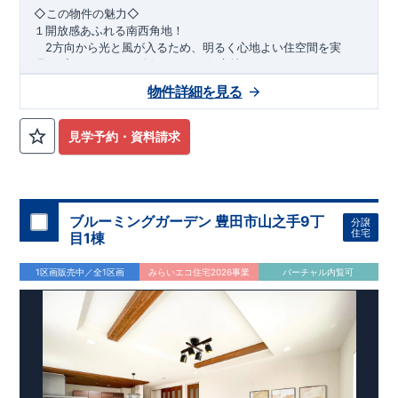
​◇この物件の魅力◇
１開放感あふれる南西角地！
2方向から光と風が入るため、明るく心地よい住空間を実
現。プライバシーも確保しやすい好立地です♪
​２
自然と利便が両立するロケーション！
物件詳細を見る
最寄りの矢部駅まで徒歩22分で、駅利用も可能。生活施設や
公園も身近にあり、快適な新生活が始められます♪
見学予約・資料請求
​◇アクセス◇
​・JR横浜線「矢部」駅まで徒歩22分
◇ロケーション◇
・相模原市立大野北小学校 徒歩22分
ブルーミングガーデン 豊田市山之手9丁
分譲
・コープときわ店 徒歩9分
住宅
目1棟
・フードワン淵野辺店 徒歩20分
​・セブンイレブン町田常盤店 徒歩11分
1区画販売中／全1区画
みらいエコ住宅2026事業
バーチャル内覧可
◇ブルーミングガーデンのこだわり◇
【全棟自社一貫体制】
・誰が、何をしたか。が明確だからこそ、お客様の安心に繋が
ります。
・設計、施工、営業が互いに協力しあい、最良のプランを提供
いたします。
・不要な中間マージンを抑えることで、コストダウンに努めて