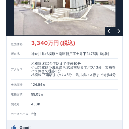
◆
長期優良住宅
【済】◆
​当物件は国から定められた7つの技術基準をクリアした認定住
宅！
​住宅ローンの金利優遇、税金面の優遇が得られるなどの、金銭
的メリットが大きいのも魅力です。
​東栄住宅はパワービルダーで所得数No.1です！
​​↓↓クリックで詳細ご紹介
3,340万円 (税込)
​◆耐震＋制震。
東栄セーフティーダンパー
標準装備◆
販売価格
​大きな揺れから家を守るだけではなく揺れそのものを軽減
神奈川県相模原市南区新戸字土井下2475番1(地番)
所在地
​建築基準法に定められた、「数百年に一度発生する地震に対し
て、倒壊、崩壊しない」
相模線 相武台下駅まで徒歩10分
​という基準から、さらに1.5倍の耐震力を達成しています。
小田急電鉄小田原線 相武台前駅までバス13分 常福寺
アクセス
バス停まで徒歩3分
相模線 下溝駅までバス5分 武井橋バス停まで徒歩4分
注文住宅のような個性あふれる間取り、
​住宅品質を担保しながらも
コストパフォーマンスの高さ
がブル
124.54㎡
土地面積
ーミングガーデンの魅力です。
「ここまでやってこの価格」
をぜひ体験してください。
99.05㎡
建物面積
4LDK
間取り
2台
カースペース
Good!