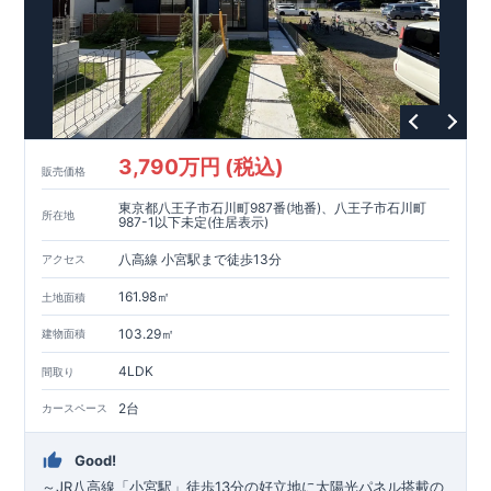
3,790万円 (税込)
販売価格
東京都八王子市石川町987番(地番)、八王子市石川町
所在地
987-1以下未定(住居表示)
八高線 小宮駅まで徒歩13分
アクセス
161.98㎡
土地面積
103.29㎡
建物面積
4LDK
間取り
2台
カースペース
Good!
～JR八高線「小宮駅」徒歩13分の好立地に太陽光パネル搭載の