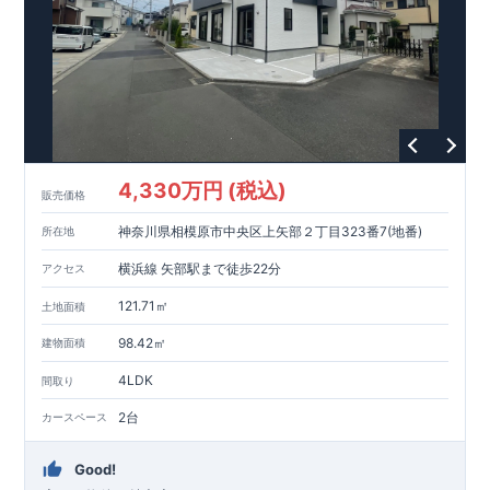
593m
8
​
せんだん保育園 約
（徒歩
分）
新磯保育園 約
784m
10
715m
9
​
​相陽中
（徒歩
分）
新磯小学校 約
（徒歩
分）
学
m
25
​
校 約2000
（徒歩
分）
【買い物施設】
556m
7
​
ローソン相模原磯部店 約
（徒歩
分）
ファミリーマート
1100m
4
​
座間一丁目店 約
（徒歩
1
分）
ドラッグセイムス座間
1200m
15
​
店 約
（徒歩
分）
たからやフレサ磯部店 約
1400m
18
【その他施設】
（徒歩
分）
550m
7
​
根岸台公園 約
（徒歩
分）
下磯部東子どもの広場 約
4,330万円 (税込)
757m
10
​
772m
10
​
販売価格
（徒歩
分）
新戸診療所 約
（徒歩
分）
相模原
900m
12
​
磯部郵便局 約
（徒歩
分）
磯部クリニック 約
神奈川県相模原市中央区上矢部２丁目323番7(地番)
所在地
948m
12
​
■
東栄住宅の家作り■
（徒歩
分）
■
ブルーミングガーデンのこだわり
■
​↑
↑ ​
■
​
各タイトルをクリック
長期優良住宅取得
【国が定めた７つ
横浜線 矢部駅まで徒歩22分
アクセス
​
​
の技術基準をクリア
☆
】
１
耐久性
/
２劣化対策
/
３維持管理性
４
住宅面積
/
５省エネルギー性
/
６
居住環境
/
７
維持保全管理
121.71㎡
土地面積
​
■
住宅性能評価ダブル取得
スマートフォンで見やすい特設サイ
​
トはこちら
★
物件のご案内は、
事前予約
が
オススメ
です
☆
98.42㎡
建物面積
​
​
スムーズにご案内が可能
♪
お気軽にお問い合わせください
♪
お
4LDK
TEL:0120-07-1081​
間取り
​
​
問い合わせお待ちしております
☆
※
未完成の
場合は、現地確認の他に
近くにある同仕様の完成物件をご案内
2台
カースペース
致します。
Good!