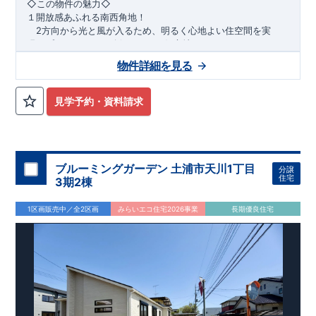
​◇この物件の魅力◇
１開放感あふれる南西角地！
2方向から光と風が入るため、明るく心地よい住空間を実
現。プライバシーも確保しやすい好立地です♪
​２
自然と利便が両立するロケーション！
物件詳細を見る
最寄りの矢部駅まで徒歩22分で、駅利用も可能。生活施設や
公園も身近にあり、快適な新生活が始められます♪
見学予約・資料請求
​◇アクセス◇
​・JR横浜線「矢部」駅まで徒歩22分
◇ロケーション◇
・相模原市立大野北小学校 徒歩22分
ブルーミングガーデン 土浦市天川1丁目
分譲
・コープときわ店 徒歩9分
住宅
3期2棟
・フードワン淵野辺店 徒歩20分
​・セブンイレブン町田常盤店 徒歩11分
1区画販売中／全2区画
みらいエコ住宅2026事業
長期優良住宅
◇ブルーミングガーデンのこだわり◇
【全棟自社一貫体制】
・誰が、何をしたか。が明確だからこそ、お客様の安心に繋が
ります。
・設計、施工、営業が互いに協力しあい、最良のプランを提供
いたします。
・不要な中間マージンを抑えることで、コストダウンに努めて
います。