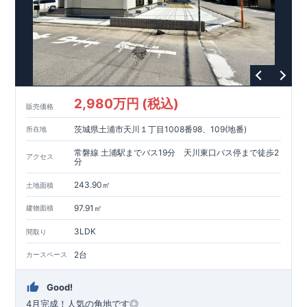
2,980万円 (税込)
販売価格
茨城県土浦市天川１丁目1008番98、109(地番)
所在地
常磐線 土浦駅までバス19分 天川東口バス停まで徒歩2
アクセス
分
243.90㎡
土地面積
97.91㎡
建物面積
3LDK
間取り
2台
カースペース
Good!
4月完成！人気の角地です◎