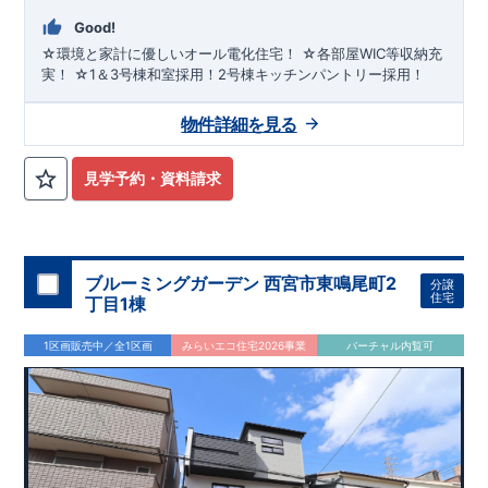
Good!
☆環境と家計に優しいオール電化住宅！ ☆各部屋WIC等収納充
実！ ☆1＆3号棟和室採用！2号棟キッチンパントリー採用！
物件詳細を見る
見学予約・資料請求
ブルーミングガーデン 西宮市東鳴尾町2
分譲
住宅
丁目1棟
1区画販売中／全1区画
みらいエコ住宅2026事業
バーチャル内覧可