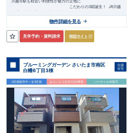
川越市駅も程近い利便性が魅力の立地に
​
こだわりの3邸誕生！
​
JR川越
線「
西川越
」駅まで徒歩18
分
​
​◆子育て環境良好！
​
今成小学校
自転車約6分（約1430ｍ）
まで徒歩9分、
富士見中学校
​ ​
物件詳細を見る
東武東上線「
まで徒歩24分！
川越市
​
幼稚園、保育園までは
」駅まで徒歩22
分
​
徒歩3分
圏内！
​
◆
広々とした敷地！
​
敷地は
34～40坪超
自転車約7分（約1740ｍ）
！
​
LDKは
16～19
帖
！
​
​
3（4）
​◆設計・建設性能評価ｗ取得！
LDK～4LDK
の間取りプラン採用！
​
◎性能評価とは
​
​◆こだわりの内
​​
【
設計
見学予約・資料請求
特設サイト
住宅性能評価】
装！
​
2階洋室のうち一室は
​
建物設計段階で、国が定めた
開放的な勾配天井
！
​
全居室
第三者機関
クロ
が評価しております！ ​ 【
ーゼット付き！ ​ リビングはおしゃれな
建設
住宅性能評価】
折上天井
​
♪
​
​◆充実し
第三者
機関
た設備！
により、建物完成までに
​
雨の日でも洗濯物が干せる
計4回
の検査が行われます！
室内物干し
​
浴室乾燥
​
​ ◎
この住宅の評価
暖房機
付き！
​
​
国が定めた
食洗機
付きシステムキッチン！
耐震等級で最高の３
​
平日、休日
を取得！
地
震に強い
時間帯問わずご案内可能です！
住宅です！
​
冬は暖かく夏は涼しくて快適♪ 省エネ
​
お気軽にお問い合わせくださ
ブルーミングガーデン さいたま市南区
分譲
に優れた
い！
​
【お問い合わせ】TEL：
断熱等性能５
を取得！
048-710-5571
​ ​
その他項目も評価を受けて
(営業時間 9:30～
住宅
白幡6丁目3棟
おり、
18:30 火水定休日)
性能に特化した
住宅です！
2区画販売中／全3区画
みらいエコ住宅2026事業
バーチャル内覧可