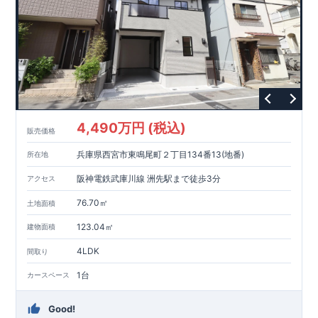
4,490万円 (税込)
販売価格
兵庫県西宮市東鳴尾町２丁目134番13(地番)
所在地
阪神電鉄武庫川線 洲先駅まで徒歩3分
アクセス
76.70㎡
土地面積
123.04㎡
建物面積
4LDK
間取り
1台
カースペース
Good!