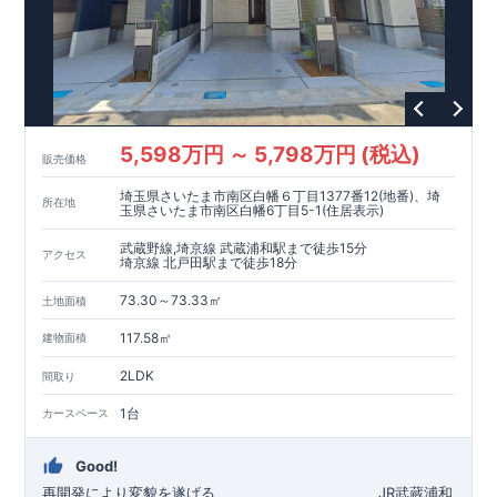
5,598万円 ～ 5,798万円 (税込)
販売価格
埼玉県さいたま市南区白幡６丁目1377番12(地番)、埼
所在地
玉県さいたま市南区白幡6丁目5-1(住居表示)
武蔵野線,埼京線 武蔵浦和駅まで徒歩15分
アクセス
埼京線 北戸田駅まで徒歩18分
73.30～73.33㎡
土地面積
117.58㎡
建物面積
2LDK
間取り
1台
カースペース
Good!
再開発により変貌を遂げる
​
JR武蔵浦和