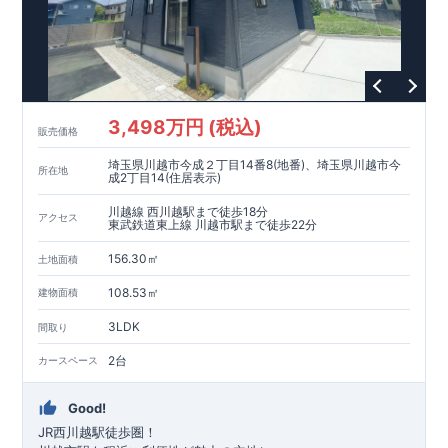
■
耐震等級
３
＋
制震ダンパー
建築基準法の
1.5
倍の耐震性。
地震保
険の割引（最大
50
％）対象です。
​ ​
​
現地のご案内・資料請求 受付中
■完成済みにつき、
実際の
​
​
建物・設備・間取りを
現地にてご確認いただけます。
ま
ずはお気軽にお問い合わせください。
3,498万円 (税込)
TEL
：
0120-44-1081
販売価格
（
9:30
～
18:30
／火水曜休み）
スマートフォンで見やすい特設サイトはこちら
埼玉県川越市今成２丁目14番8(地番)、埼玉県川越市今
https://www.e-blooming.com/bukken/60075018/
所在地
成2丁目14(住居表示)
川越線 西川越駅まで徒歩18分
アクセス
東武鉄道東上線 川越市駅まで徒歩22分
156.30㎡
土地面積
108.53㎡
建物面積
3LDK
間取り
2台
カースペース
Good!
JR西川越駅徒歩圏！