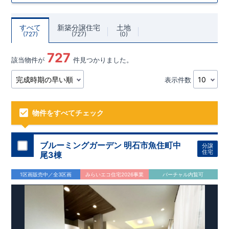
すべて
新築分譲住宅
土地
727
727
0
727
該当物件が
件見つかりました。
表示件数
物件をすべてチェック
ブルーミングガーデン 明石市魚住町中
分譲
住宅
尾3棟
1区画販売中／全3区画
みらいエコ住宅2026事業
バーチャル内覧可