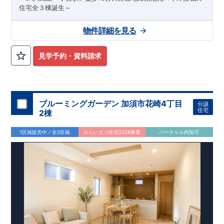
住宅全３棟誕生～
物件詳細を見る
見学予約・資料請求
ブルーミングガーデン 加須市花崎4丁目
分譲
住宅
2棟
1区画販売中／全2区画
みらいエコ住宅2026事業
バーチャル内覧可