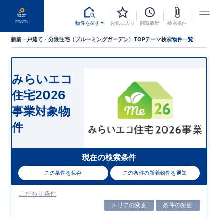
物件を探す
お気に入り
閲覧履歴
検索条件
新築一戸建て・分譲住宅（ブルーミングガーデン）TOP
テーマ検索
物件一覧
みらいエコ
住宅2026
事業対象物
件
現在の検索条件
この条件を保存
この条件の新着物件を通知
こだわり条件
エリアの変更
条件の変更