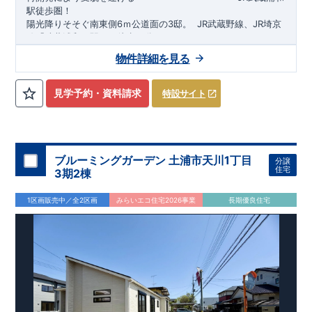
駅徒歩圏！
陽光降りそそぐ南東側6ｍ公道面の3邸。
​
JR武蔵野線、JR埼京
線「
武蔵浦和
」駅まで徒歩15
分
​
自転車で約5分
物件詳細を見る
​◆設計・建設性能評価ｗ取得！
JR埼京線
「
北戸田
​
」駅まで徒歩18分​
◎性能評価とは
​​
​
【
設計
住
宅性能評価】
​
建物設計段階で、国が定めた
自転車で約6分
第三者機関
が
評価しております！ ​ 【
建設
住宅性能評価】
​
第三者機
見学予約・資料請求
特設サイト
関
​◆子育て環境良好！
により、建物完成までに
​
辻小学校
計4回
まで徒歩8分、
の検査が行われます！
内谷中学校
​
​ ◎こ
まで
の住宅の評価
徒歩9分！
​
幼稚園、保育園までは
​
国が定めた
耐震等級で最高の３
徒歩6分
圏内！
を取得！
​
◆
南東側6
地震
に強い
ｍ公道面！
住宅です！
​
陽光降りそそぐ明るい室内！
​
冬は暖かく夏は涼しくて快適♪ 省エネに
​
LDKは
16
帖
！
​
優れた
2（3）LDK
断熱等性能５
の間取りプラン採用！
を取得！
​ ​
その他項目も評価を受けてお
​
​◆こだわりの内装！
​
家
り、
族構成の変化に対応可能な可変型プラン！
性能に特化した
住宅です！
​
全居室
クローゼッ
ブルーミングガーデン 土浦市天川1丁目
分譲
ト付き！ ​
​◆充実した設備！
​
冬でも快適！LDK床暖房標準装
住宅
3期2棟
備♪
​
雨の日でも洗濯物が干せる
室内物干し
​
浴室乾燥暖房機
付き！
​
食洗機
付きシステムキッチン！
​
平日、休日 時間帯
1区画販売中／全2区画
みらいエコ住宅2026事業
長期優良住宅
問わずご案内可能です！
​
お気軽にお問い合わせください！
​
【お問い合わせ】TEL：
048-710-5571
(営業時間 9:30～
18:30 火水定休日)