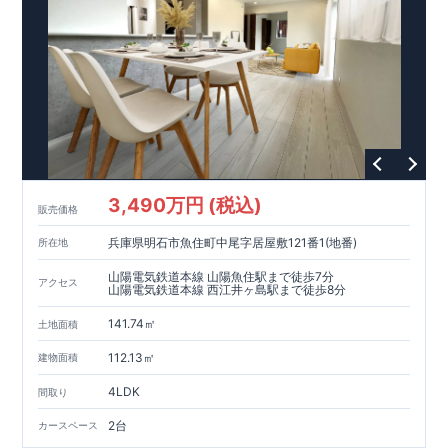
3,490万円 (税込)
販売価格
兵庫県明石市魚住町中尾字居屋敷121番1(地番)
所在地
山陽電気鉄道本線 山陽魚住駅まで徒歩7分
アクセス
山陽電気鉄道本線 西江井ヶ島駅まで徒歩8分
141.74㎡
土地面積
112.13㎡
建物面積
4LDK
間取り
2台
カースペース