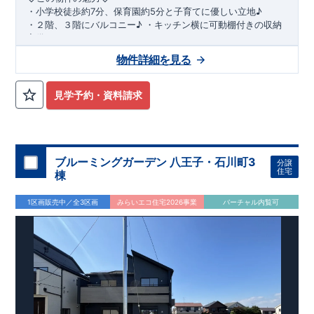
・
小学校徒歩約
7
分、保育園約
5
分と子育てに優しい立地♪
・２階、３階にバルコニー♪
・キッチン横に可動棚付きの収納
完備。
・家族で過ごすこともできるワイドバルコニー完備。
◇
アクセ
物件詳細を見る
ス
◇
JR
相模線「上溝」駅
徒歩
19
分
◇
ロケーション
◇
・相模原市立星が丘小学校
徒歩
7
分
・オーケ
ー相模原店
徒歩
4
分
・業務スーパー相
見学予約・資料請求
模原店
徒歩
12
分
・やまうち医院 徒歩
4
分
・セブン
イレブン星ヶ丘店 徒歩
4
分
◇
ブルーミングガーデンのこだわり
◇
【全棟自社一貫体制】
・誰が、何をしたか。が明確だからこそ、お客様の安心に繋が
ります。
・設計、施工、営業が互いに協力しあい、最良のプラ
ブルーミングガーデン 八王子・石川町3
分譲
ンを提供いたします。
・東栄住宅では、お引渡し後最大
・不要な中間マージンを抑えることで、
10
回の無料定期点検と、
60
年
住宅
棟
コストダウンに努めています。
間の品質保証を実施。お引渡しからが本当のお付き合いだと考
【耐震等級3
取得】
・東栄住宅
の建物は、国が定めた耐震等級で
え、アフターサービスを外部の業者に委託せず、東栄住宅グル
3
を取得。建築基準法で定め
1区画販売中／全3区画
みらいエコ住宅2026事業
バーチャル内覧可
られた、｢数百年に一度発生する地震に対して、倒壊、崩壊しな
ープ「東栄ホームサービス株式会社」にて責任をもって対応い
い。｣という基準から、さらに
たします。
1.5
倍の耐震力を達成していま
す。
【住宅性能評価ダブル取得】
・設計住宅性能評価：建物
設計段階で、国が認めた第三者機関が評価しています。
・建設
住宅性能評価：評価を受けた図面通りに施工されているか、建
設までに、計
4
回のチェックが行われます。
図面や書類上だけ
でなく、現場の施工状況を検査した上で、品質を保証していま
す。
【充実のアフターサポート】