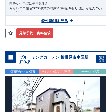
閑静な住宅街に平屋誕生♪
​みらいエコ住宅2026事業の対象物件※条件有り
​
国
から最大75万
円の補助金が得られます！
​※補助金額より事務手数料として99000 円（税込）及び振込手
物件詳細を見る
数料が差し引かれます。
★魅力的な間取り★
​・
玄関から
直接洗面所・浴室
へアクセスで
きる動線の為、
外から帰ってきたお子様も
お部屋を汚さず
に安心です♪
見学予約・資料請求
​・
キッチンには
食器洗い機完備
◎家事の
負担軽減
に！
・キッチン横に
パントリー付き♪
​・オープンサニタリーirodori採用！
​
段差のない
シームアンダーボウル仕様で
お手入れ簡単◎
​・主寝室には
アクセントクロス
使用♪
ブルーミングガーデン 相模原市南区新
分譲
住宅
戸9棟
​↓↓クリックで詳細ご紹介
◆充実の
アフターサポート
◆
1区画販売中／全9区画
みらいエコ住宅2026事業
バーチャル内覧可
​東栄住宅では、お引き渡し後最大4回の無料点検と、最長60年
間の品質保証を実施。
​お引き渡しからが本当のお付き合いだと考え、アフターサービ
スを外部の業者に委託せず、
​東栄住宅グループ「東栄ホームサービス株式会社」にて責任を
もって対応いたします。
​​↓↓クリックで詳細ご紹介