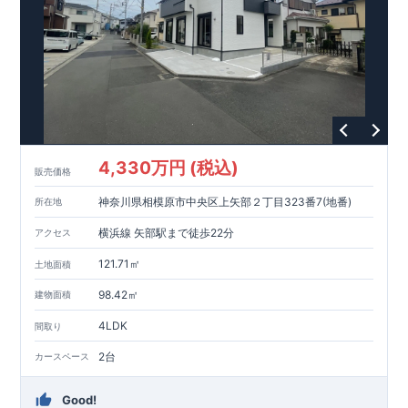
593m
8
​
せんだん保育園 約
（徒歩
分）
新磯保育園 約
784m
10
715m
9
​
​相陽中
（徒歩
分）
新磯小学校 約
（徒歩
分）
学
m
25
​
校 約2000
（徒歩
分）
【買い物施設】
556m
7
​
ローソン相模原磯部店 約
（徒歩
分）
ファミリーマート
1100m
4
​
座間一丁目店 約
（徒歩
1
分）
ドラッグセイムス座間
1200m
15
​
店 約
（徒歩
分）
たからやフレサ磯部店 約
1400m
18
【その他施設】
（徒歩
分）
550m
7
​
根岸台公園 約
（徒歩
分）
下磯部東子どもの広場 約
4,330万円 (税込)
757m
10
​
772m
10
​
販売価格
（徒歩
分）
新戸診療所 約
（徒歩
分）
相模原
900m
12
​
磯部郵便局 約
（徒歩
分）
磯部クリニック 約
神奈川県相模原市中央区上矢部２丁目323番7(地番)
所在地
948m
12
​
■
東栄住宅の家作り■
（徒歩
分）
■
ブルーミングガーデンのこだわり
■
​↑
↑ ​
■
​
各タイトルをクリック
長期優良住宅取得
【国が定めた７つ
横浜線 矢部駅まで徒歩22分
アクセス
​
​
の技術基準をクリア
☆
】
１
耐久性
/
２劣化対策
/
３維持管理性
４
住宅面積
/
５省エネルギー性
/
６
居住環境
/
７
維持保全管理
121.71㎡
土地面積
​
■
住宅性能評価ダブル取得
スマートフォンで見やすい特設サイ
​
トはこちら
★
物件のご案内は、
事前予約
が
オススメ
です
☆
98.42㎡
建物面積
​
​
スムーズにご案内が可能
♪
お気軽にお問い合わせください
♪
お
4LDK
TEL:0120-07-1081​
間取り
​
​
問い合わせお待ちしております
☆
※
未完成の
場合は、現地確認の他に
近くにある同仕様の完成物件をご案内
2台
カースペース
致します。
Good!