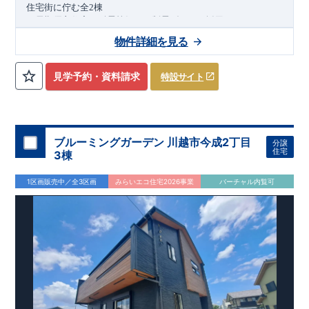
住宅街に佇む全
2
棟
（長期優良住宅／耐震等級３・制震ダンパー採用）
車道
7.0m
南道路
12.0m
（歩道含む・
）に面した、
開放感と陽当
物件詳細を見る
たりに恵まれた立地。
約
12m
超
南北に長い整形地を活かし、
建物南側には
の奥行きが
あり、
採光・通風・プライバシー性にも配慮した敷地計画で
見学予約・資料請求
特設サイト
す。
3
■
買物施設が徒歩圏内
・ローソン 徒歩
分
・ドラッグストアコ
スモス 徒歩約
10
分
・クスリのアオキ 徒歩約
10
分
・ビバモール
加須 徒歩
13
分
間取りのポイント
ブルーミングガーデン 川越市今成2丁目
分譲
LDK
約
19.5
帖
​陽当たりよく開放
■ 1
号棟
のゆとりあるリビング
住宅
3棟
感があります。
■
共通
1区画販売中／全3区画
みらいエコ住宅2026事業
バーチャル内覧可
・主寝室は将来仕切れる可変型プラン
・
2
階洋室
2
部屋にウォー
クインクローゼット設置
住宅設備のポイント
■
太陽光発電（フラットプラン）採用
月額サービス料
0
円で利用可
能
■
ホテルライクで実用的な洗面空間
（
オープンサニタリーirodori
/
詳細ページへ）
家計にやさしい住宅性能
■
長期優良住宅
住宅ローン控除額の優遇、
固定資産税の減額期間
延長など
税制面でのメリットが受けられます。