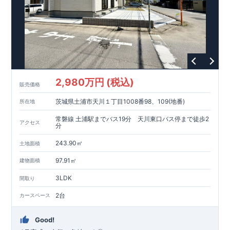
【耐震等級3取得】
・東栄住宅の建物は、国が定めた耐震等級で最高の3を取得。
建築基準法で定められた、｢数百年に一度発生する地震に対し
て、倒壊、崩壊しない。｣という基準から、さらに1.5倍の耐震
力を達成しています。
【住宅性能評価ダブル取得】
・設計住宅性能評価：建物設計段階で、国が認めた第三者機関
が評価しています。
・建設住宅性能評価：評価を受けた図面通りに施工されている
2,980万円 (税込)
か、建設までに、計4回のチェックが行われます。
販売価格
図面や書類上だけでなく、現場の施工状況を検査した上で、品
茨城県土浦市天川１丁目1008番98、109(地番)
所在地
質を保証しています。
【長期優良住宅】
常磐線 土浦駅までバス19分 天川東口バス停まで徒歩2
アクセス
・
東栄住宅は国が定める全7つの技術基準をクリアしています。
分
長期優良住宅とは、｢良い家を作って、きちんと手入れをして、
243.90㎡
長く大切に使う｣ことを目的とした認定制度。住宅ローン減税、
土地面積
固定資産税などの税制優遇を受けられるだけでなく、中古市場
【充実のアフターサポート】
97.91㎡
建物面積
でも、長期優良住宅が有利に働きます。
・東栄住宅では、お引渡し後最大10回の無料定期点検と、60年
間の品質保証を実施。お引渡しからが本当のお付き合いだと考
3LDK
間取り
え、アフターサービスを外部の業者に委託せず、東栄住宅グル
ープ「東栄ホームサービス株式会社」にて責任をもって対応い
2台
カースペース
たします。
Good!