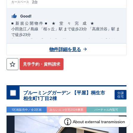
2台
カースペース
Good!
■
■
★ 堂 々 完 成 ★
​ ​
​
新
規
公
開
物
件
23
​
​
小田急江ノ島
線
「桜ヶ丘」駅
まで
徒歩
分
「高座渋谷」駅
ま
23
で
徒歩
分
12
​
​
相鉄いずみ野
線
「いずみ野」駅
まで
バス
分
バス停「上飯
10
11
​
​
田」まで徒歩
分
「いずみ中央」駅
まで
バス
分
バス停「上
物件詳細を見る
8
飯田車庫」まで徒歩
分
,
​
☆
おすすめポイント
☆
[1]
多彩な収納プラン完備
★
​
【玄関土間収納】
スーツケースやベビーカーの収納にも便利
♪
見学予約・資料請求
​
【ウォークインクローゼット】
私服通勤でお洋服をたくさんお
​
持ちの方や、
流行ファッションがお好きな方にもおすすめ
♪
​
【全居室クローゼット完備】
お子様のお洋服の収納にも困らな
い
☆
​
​
【２階の廊下収納】
生活感の出る掃除機や、
日用品などのア
ブルーミングガーデン 【平屋】桐生市
分譲
イテムを目隠し収納ができる
♪
住宅
相生町1丁目2棟
​
​
【床下収納】
【大容量シューズクローゼット】
などの、あ
ったら嬉しい収納完備
☆
1区画販売中／全2区画
みらいエコ住宅2026事業
バーチャル内覧可
,
”
”
​
[2]
対面キッチンには、食洗器搭載
★
配膳・後片付け
が便利な
​
対面キッチン
には、
生活感を感じさせない
ビルトイン食洗器
を
搭載
,
​
[3]
浴室暖房乾燥機
雨の日や花粉の時期のお洗濯も安心！！