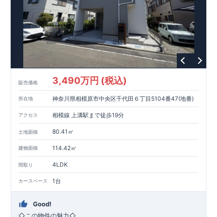
3,490万円 (税込)
販売価格
神奈川県相模原市中央区千代田６丁目5104番47(地番)
所在地
相模線 上溝駅まで徒歩19分
アクセス
80.41㎡
土地面積
114.42㎡
建物面積
4LDK
間取り
1台
カースペース
Good!
◇
この物件の魅力
◇