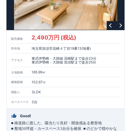
2,490万円 (税込)
販売価格
埼玉県加須市花崎４丁目19番13(地番)
所在地
東武伊勢崎・大師線 花崎駅まで徒歩23分
アクセス
東武伊勢崎・大師線 加須駅まで徒歩25分
165.99㎡
土地面積
102.67㎡
建物面積
3LDK
間取り
3台
カースペース
Good!
■
南道路に面した、陽当たり良好・開放感ある整形地
​
■
敷地
50
坪超・カースペース
3
台分を確保
■
のどかで穏やかな