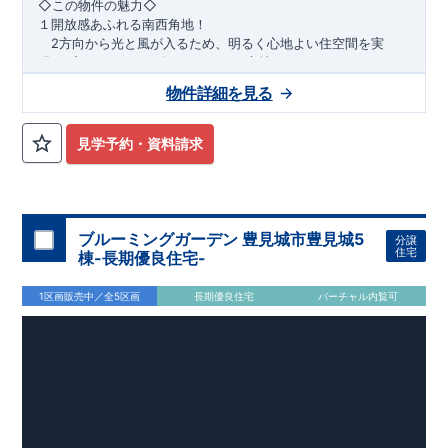
​◇この物件の魅力◇
１開放感あふれる南西角地！
2方向から光と風が入るため、明るく心地よい住空間を実
現。プライバシーも確保しやすい好立地です♪
​２
自然と利便が両立するロケーション！
物件詳細を見る
最寄りの矢部駅まで徒歩22分で、駅利用も可能。生活施設や
公園も身近にあり、快適な新生活が始められます♪
見学予約・資料請求
​◇アクセス◇
​・JR横浜線「矢部」駅まで徒歩22分
◇ロケーション◇
・相模原市立大野北小学校 徒歩22分
ブルーミングガーデン 豊見城市豊見城5
分譲
・コープときわ店 徒歩9分
住宅
棟-長期優良住宅-
・フードワン淵野辺店 徒歩20分
​・セブンイレブン町田常盤店 徒歩11分
1区画販売中／全5区画
長期優良住宅
バーチャル内覧可
◇ブルーミングガーデンのこだわり◇
【全棟自社一貫体制】
・誰が、何をしたか。が明確だからこそ、お客様の安心に繋が
ります。
・設計、施工、営業が互いに協力しあい、最良のプランを提供
いたします。
・不要な中間マージンを抑えることで、コストダウンに努めて
います。