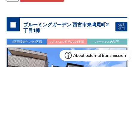
ブルーミングガーデン 西宮市東鳴尾町2
分譲
住宅
丁目1棟
1区画販売中／全1区画
みらいエコ住宅2026事業
バーチャル内覧可