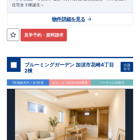
住宅全３棟誕生～
物件詳細を見る
見学予約・資料請求
ブルーミングガーデン 加須市花崎4丁目
分譲
住宅
2棟
1区画販売中／全2区画
みらいエコ住宅2026事業
バーチャル内覧可