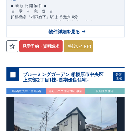
■
■
新
規
公
開
物
件
☆ 堂 々 完 成 ☆
JR
10
​
相模線
「相武台下」駅
まで
徒歩
分
,
☆
おすすめポイント
☆
[1]
多彩な収納プラン完備
★
【玄関土間収納】
物件詳細を見る
​​
スーツケースやベビーカーの収納にも便利
♪
【ウォークインク
ローゼット】
私服通勤でお洋服をたくさんお持ちの方や、
流行ファッション
見学予約・資料請求
特設サイト
​​
がお好きな方にもおすすめ
♪
【全居室クローゼット完備】
​​
お子様のお洋服の収納にも困らない
☆
【２階の廊下収納】
​
生活感の出る掃除機や、
日用品などのアイテムを目隠し収納が
​​
​
できる
♪
【床下収納】
【大容量シューズクローゼット】
などの、あったらうれしい収納完備
☆
ブルーミングガーデン 相模原市中央区
分譲
,
[2]
対面キッチンには、食洗器搭載
★
住宅
上矢部2丁目1棟-長期優良住宅-
”
”
配膳・後片付け
が便利な
対面キッチン
には、
生活感を感じさせない
ビルトイン食洗器
を搭載
1区画販売中／全1区画
みらいエコ住宅2026事業
長期優良住宅
,
[4]
上部吹抜け
明るく開放的な空間を演出
♪
◎
暮らしに寄り添う住環境
◎
～徒歩圏内～
教育環境
／コンビニ
/
ドラッグストア
／
公園
■周辺環境■
【教育施設】