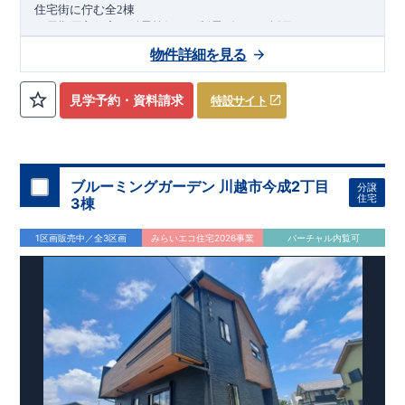
住宅街に佇む全
2
棟
（長期優良住宅／耐震等級３・制震ダンパー採用）
車道
7.0m
南道路
12.0m
（歩道含む・
）に面した、
開放感と陽当
物件詳細を見る
たりに恵まれた立地。
約
12m
超
南北に長い整形地を活かし、
建物南側には
の奥行きが
あり、
採光・通風・プライバシー性にも配慮した敷地計画で
見学予約・資料請求
特設サイト
す。
3
■
買物施設が徒歩圏内
・ローソン 徒歩
分
・ドラッグストアコ
スモス 徒歩約
10
分
・クスリのアオキ 徒歩約
10
分
・ビバモール
加須 徒歩
13
分
間取りのポイント
ブルーミングガーデン 川越市今成2丁目
分譲
LDK
約
19.5
帖
​陽当たりよく開放
■ 1
号棟
のゆとりあるリビング
住宅
3棟
感があります。
■
共通
1区画販売中／全3区画
みらいエコ住宅2026事業
バーチャル内覧可
・主寝室は将来仕切れる可変型プラン
・
2
階洋室
2
部屋にウォー
クインクローゼット設置
住宅設備のポイント
■
太陽光発電（フラットプラン）採用
月額サービス料
0
円で利用可
能
■
ホテルライクで実用的な洗面空間
（
オープンサニタリーirodori
/
詳細ページへ）
家計にやさしい住宅性能
■
長期優良住宅
住宅ローン控除額の優遇、
固定資産税の減額期間
延長など
税制面でのメリットが受けられます。