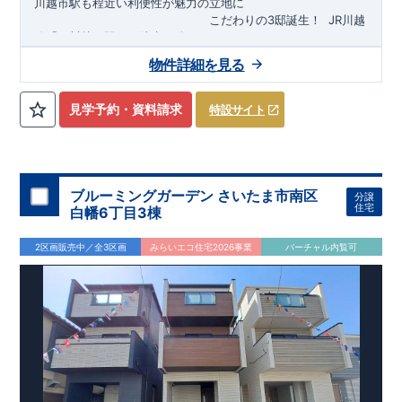
川越市駅も程近い利便性が魅力の立地に
​
こだわりの3邸誕生！
​
JR川越
線「
西川越
」駅まで徒歩18
分
​
​◆子育て環境良好！
​
今成小学校
自転車約6分（約1430ｍ）
まで徒歩9分、
富士見中学校
​ ​
物件詳細を見る
東武東上線「
まで徒歩24分！
川越市
​
幼稚園、保育園までは
」駅まで徒歩22
分
​
徒歩3分
圏内！
​
◆
広々とした敷地！
​
敷地は
34～40坪超
自転車約7分（約1740ｍ）
！
​
LDKは
16～19
帖
！
​
​
3（4）
​◆設計・建設性能評価ｗ取得！
LDK～4LDK
の間取りプラン採用！
​
◎性能評価とは
​
​◆こだわりの内
​​
【
設計
見学予約・資料請求
特設サイト
住宅性能評価】
装！
​
2階洋室のうち一室は
​
建物設計段階で、国が定めた
開放的な勾配天井
！
​
全居室
第三者機関
クロ
が評価しております！ ​ 【
ーゼット付き！ ​ リビングはおしゃれな
建設
住宅性能評価】
折上天井
​
♪
​
​◆充実し
第三者
機関
た設備！
により、建物完成までに
​
雨の日でも洗濯物が干せる
計4回
の検査が行われます！
室内物干し
​
浴室乾燥
​
​ ◎
この住宅の評価
暖房機
付き！
​
​
国が定めた
食洗機
付きシステムキッチン！
耐震等級で最高の３
​
平日、休日
を取得！
地
震に強い
時間帯問わずご案内可能です！
住宅です！
​
冬は暖かく夏は涼しくて快適♪ 省エネ
​
お気軽にお問い合わせくださ
ブルーミングガーデン さいたま市南区
分譲
に優れた
い！
​
【お問い合わせ】TEL：
断熱等性能５
を取得！
048-710-5571
​ ​
その他項目も評価を受けて
(営業時間 9:30～
住宅
白幡6丁目3棟
おり、
18:30 火水定休日)
性能に特化した
住宅です！
2区画販売中／全3区画
みらいエコ住宅2026事業
バーチャル内覧可