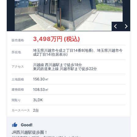
■
耐震等級
３
＋
制震ダンパー
建築基準法の
1.5
倍の耐震性。
地震保
険の割引（最大
50
％）対象です。
​ ​
​
現地のご案内・資料請求 受付中
■完成済みにつき、
実際の
​
​
建物・設備・間取りを
現地にてご確認いただけます。
ま
ずはお気軽にお問い合わせください。
3,498万円 (税込)
TEL
：
0120-44-1081
販売価格
（
9:30
～
18:30
／火水曜休み）
スマートフォンで見やすい特設サイトはこちら
埼玉県川越市今成２丁目14番8(地番)、埼玉県川越市今
https://www.e-blooming.com/bukken/60075018/
所在地
成2丁目14(住居表示)
川越線 西川越駅まで徒歩18分
アクセス
東武鉄道東上線 川越市駅まで徒歩22分
156.30㎡
土地面積
108.53㎡
建物面積
3LDK
間取り
2台
カースペース
Good!
JR西川越駅徒歩圏！