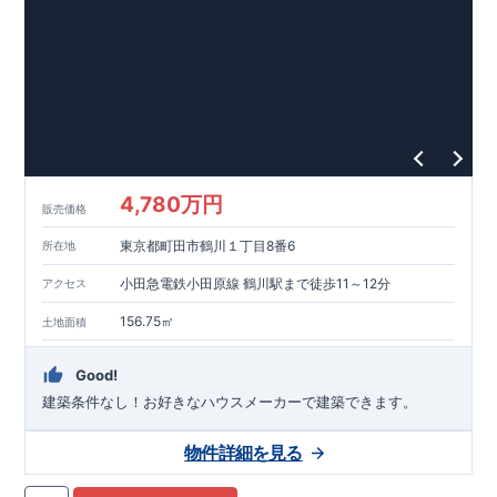
能を評価されています！図面を第三者機関へ提出します。外部
■
当社こだわりの空間アイディアを
ショート動画
で
評価委員が建設中に
ご紹介しています。
3
回、竣工時に
ここをクリッ
1
回の現場検査が行われま
ク
す。構造の安定、劣化の軽減、維持管理への配慮、温熱環境・
エネルギー消費量（断熱等性能）の必須
4
分野、空気環境で、最
高等級取得！
■
耐震等級
3
もっと詳しく
東栄住宅の建物
は、国が定めた耐震最高等級
3
を取得。建築基準法に定められ
た、｢数百年に一度発生する地震に対して、倒壊、崩壊しない｣
という基準から、さらに
1.5
倍の耐震力を達成しています。
■
耐
風等級
2
災害時の損傷の受けにくさを評価されています。建築
基準法に定められている暴風による力（
500
年に
1
度）のさらに
4,780万円
販売価格
1.2
倍の暴風に対しても損傷を生じないことで耐風最高等級
2
を
取得しています。
■
自社一貫体制
もっと詳しく
東栄住宅は土
東京都町田市鶴川１丁目8番6
所在地
地の仕入れ、設計、施工、販売、メンテナンスまで、すべての
プロセスに携わっています。
■
アフターサポート
もっ
小田急電鉄小田原線 鶴川駅まで徒歩11～12分
アクセス
と詳しく
快適に暮らすことができる住宅の品質を長期にわたり
維持するには、定期的な点検を実施することが重要です。
最大
156.75㎡
土地面積
60
年間の保証制度がございます。もちろん、定期点検以外でも
万一不具合が発生した際は対応いたします。
Good!
建築条件なし！​お好きなハウスメーカーで建築できます。
物件詳細を見る