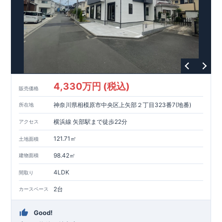
593m
8
​
せんだん保育園 約
（徒歩
分）
新磯保育園 約
784m
10
715m
9
​
​相陽中
（徒歩
分）
新磯小学校 約
（徒歩
分）
学
m
25
​
校 約2000
（徒歩
分）
【買い物施設】
556m
7
​
ローソン相模原磯部店 約
（徒歩
分）
ファミリーマート
1100m
4
​
座間一丁目店 約
（徒歩
1
分）
ドラッグセイムス座間
1200m
15
​
店 約
（徒歩
分）
たからやフレサ磯部店 約
1400m
18
【その他施設】
（徒歩
分）
550m
7
​
根岸台公園 約
（徒歩
分）
下磯部東子どもの広場 約
4,330万円 (税込)
757m
10
​
772m
10
​
販売価格
（徒歩
分）
新戸診療所 約
（徒歩
分）
相模原
900m
12
​
磯部郵便局 約
（徒歩
分）
磯部クリニック 約
神奈川県相模原市中央区上矢部２丁目323番7(地番)
所在地
948m
12
​
■
東栄住宅の家作り■
（徒歩
分）
■
ブルーミングガーデンのこだわり
■
​↑
↑ ​
■
​
各タイトルをクリック
長期優良住宅取得
【国が定めた７つ
横浜線 矢部駅まで徒歩22分
アクセス
​
​
の技術基準をクリア
☆
】
１
耐久性
/
２劣化対策
/
３維持管理性
４
住宅面積
/
５省エネルギー性
/
６
居住環境
/
７
維持保全管理
121.71㎡
土地面積
​
■
住宅性能評価ダブル取得
スマートフォンで見やすい特設サイ
​
トはこちら
★
物件のご案内は、
事前予約
が
オススメ
です
☆
98.42㎡
建物面積
​
​
スムーズにご案内が可能
♪
お気軽にお問い合わせください
♪
お
4LDK
TEL:0120-07-1081​
間取り
​
​
問い合わせお待ちしております
☆
※
未完成の
場合は、現地確認の他に
近くにある同仕様の完成物件をご案内
2台
カースペース
致します。
Good!