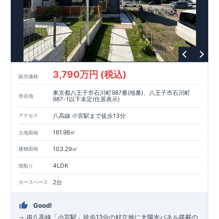
3,790万円 (税込)
販売価格
東京都八王子市石川町987番(地番)、八王子市石川町
所在地
987-1以下未定(住居表示)
八高線 小宮駅まで徒歩13分
アクセス
161.98㎡
土地面積
103.29㎡
建物面積
4LDK
間取り
2台
カースペース
Good!
～JR八高線「小宮駅」徒歩13分の好立地に太陽光パネル搭載の