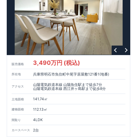
3,490万円 (税込)
販売価格
兵庫県明石市魚住町中尾字居屋敷121番1(地番)
所在地
山陽電気鉄道本線 山陽魚住駅まで徒歩7分
アクセス
山陽電気鉄道本線 西江井ヶ島駅まで徒歩8分
141.74㎡
土地面積
112.13㎡
建物面積
4LDK
間取り
2台
カースペース