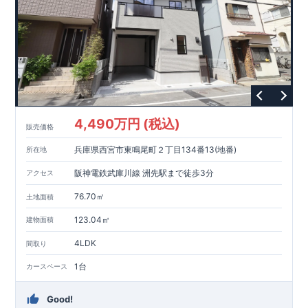
4,490万円 (税込)
販売価格
兵庫県西宮市東鳴尾町２丁目134番13(地番)
所在地
阪神電鉄武庫川線 洲先駅まで徒歩3分
アクセス
76.70㎡
土地面積
123.04㎡
建物面積
4LDK
間取り
1台
カースペース
Good!