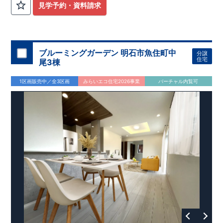
見学予約・資料請求
ブルーミングガーデン 明石市魚住町中
分譲
住宅
尾3棟
1区画販売中／全3区画
みらいエコ住宅2026事業
バーチャル内覧可