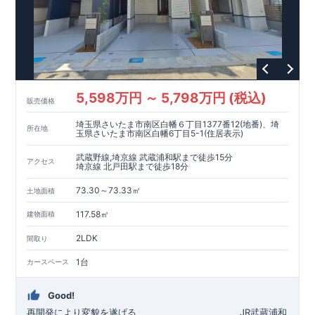
5,598万円 ～ 5,798万円 (税込)
販売価格
埼玉県さいたま市南区白幡６丁目1377番12(地番)、埼
所在地
玉県さいたま市南区白幡6丁目5-1(住居表示)
武蔵野線,埼京線 武蔵浦和駅まで徒歩15分
アクセス
埼京線 北戸田駅まで徒歩18分
73.30～73.33㎡
土地面積
117.58㎡
建物面積
2LDK
間取り
1台
カースペース
Good!
再開発により変貌を遂げる
​
JR武蔵浦和