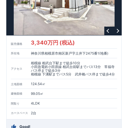
◆
長期優良住宅
【済】◆
​当物件は国から定められた7つの技術基準をクリアした認定住
宅！
​住宅ローンの金利優遇、税金面の優遇が得られるなどの、金銭
的メリットが大きいのも魅力です。
​東栄住宅はパワービルダーで所得数No.1です！
​​↓↓クリックで詳細ご紹介
3,340万円 (税込)
​◆耐震＋制震。
東栄セーフティーダンパー
標準装備◆
販売価格
​大きな揺れから家を守るだけではなく揺れそのものを軽減
神奈川県相模原市南区新戸字土井下2475番1(地番)
所在地
​建築基準法に定められた、「数百年に一度発生する地震に対し
て、倒壊、崩壊しない」
相模線 相武台下駅まで徒歩10分
​という基準から、さらに1.5倍の耐震力を達成しています。
小田急電鉄小田原線 相武台前駅までバス13分 常福寺
アクセス
バス停まで徒歩3分
相模線 下溝駅までバス5分 武井橋バス停まで徒歩4分
注文住宅のような個性あふれる間取り、
​住宅品質を担保しながらも
コストパフォーマンスの高さ
がブル
124.54㎡
土地面積
ーミングガーデンの魅力です。
「ここまでやってこの価格」
をぜひ体験してください。
99.05㎡
建物面積
4LDK
間取り
2台
カースペース
Good!