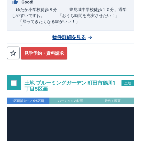
Good!
ゆたか小学校徒歩８分、 豊見城中学校徒歩１０分。通学
しやすいですね。
​ ​ ​ ​
「おうち時間を充実させたい！」
「帰ってきたくなる家がいい！」
「おしゃれなら建売住宅もありかも！」
物件詳細を見る
TEL:098-860-2201
（火・水曜日定休日、年末年始休み）
■
オプションではありません！全棟標準搭載
床下換気システ
見学予約・資料請求
ム・ガス衣類乾燥機・食洗器・宅配ボックス・玄関電子キー・
浴室換気乾燥機・防犯ガラス
■
１階廻りの構造材は
防腐・防蟻性
を確保するため、構造用集
成材に
ヒノキ
を使用しております！
土地 ブルーミングガーデン 町田市鶴川1
土地
■
長期優良住宅
もっと詳しく
「いい家を作って、きちんと手
丁目5区画
入れをして、長く大切に使う」という考え方の下、
国が定めた
7
つの厳しい技術基準をクリアした物件だけが認定を受けられる
1区画販売中／全5区画
バーチャル内覧可
最終１区画
長期優良住宅。
長期優良住宅として認定を受けるためには、国が定めた下記
7
つ
の技術基準をクリアする必要があります。東栄住宅は全棟でク
リア！①耐震性②劣化対策③維持管理性④住戸面積⑤省エネル
ギー性⑥居住環境⑦維持保全管理
そのほかの魅力として、住宅ローン金利優遇、固定資産税の減
税、中古市場での売却時にも有利です。
■
住宅性能評価ダブル
取得
もっと詳しく
「設計」と「建設」のダブルで性