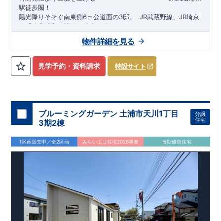
駅徒歩圏！
陽光降りそそぐ南東側6ｍ公道面の3邸。
​
JR武蔵野線、JR埼京
線「
武蔵浦和
」駅まで徒歩15
分
​
自転車で約5分
物件詳細を見る
​◆設計・建設性能評価ｗ取得！
JR埼京線
「
北戸田
​
」駅まで徒歩18分​
◎性能評価とは
​​
​
【
設計
住
宅性能評価】
​
建物設計段階で、国が定めた
自転車で約6分
第三者機関
が
評価しております！ ​ 【
建設
住宅性能評価】
​
第三者機
見学予約・資料請求
特設サイト
関
​◆子育て環境良好！
により、建物完成までに
​
辻小学校
計4回
まで徒歩8分、
の検査が行われます！
内谷中学校
​
​ ◎こ
まで
の住宅の評価
徒歩9分！
​
幼稚園、保育園までは
​
国が定めた
耐震等級で最高の３
徒歩6分
圏内！
を取得！
​
◆
南東側6
地震
に強い
ｍ公道面！
住宅です！
​
陽光降りそそぐ明るい室内！
​
冬は暖かく夏は涼しくて快適♪ 省エネに
​
LDKは
16
帖
！
​
優れた
2（3）LDK
断熱等性能５
の間取りプラン採用！
を取得！
​ ​
その他項目も評価を受けてお
​
​◆こだわりの内装！
​
家
り、
族構成の変化に対応可能な可変型プラン！
性能に特化した
住宅です！
​
全居室
クローゼッ
ブルーミングガーデン 土浦市天川1丁目
分譲
ト付き！ ​
​◆充実した設備！
​
冬でも快適！LDK床暖房標準装
住宅
3期2棟
備♪
​
雨の日でも洗濯物が干せる
室内物干し
​
浴室乾燥暖房機
付き！
​
食洗機
付きシステムキッチン！
​
平日、休日 時間帯
1区画販売中／全2区画
みらいエコ住宅2026事業
長期優良住宅
問わずご案内可能です！
​
お気軽にお問い合わせください！
​
【お問い合わせ】TEL：
048-710-5571
(営業時間 9:30～
18:30 火水定休日)