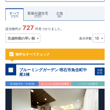
すべて
新築分譲住宅
土地
727
727
0
727
該当物件が
件見つかりました。
表示件数
物件をすべてチェック
ブルーミングガーデン 明石市魚住町中
分譲
住宅
尾3棟
1区画販売中／全3区画
みらいエコ住宅2026事業
バーチャル内覧可