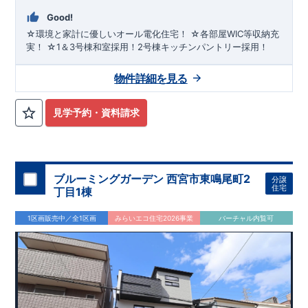
Good!
☆環境と家計に優しいオール電化住宅！ ☆各部屋WIC等収納充
実！ ☆1＆3号棟和室採用！2号棟キッチンパントリー採用！
物件詳細を見る
見学予約・資料請求
ブルーミングガーデン 西宮市東鳴尾町2
分譲
住宅
丁目1棟
1区画販売中／全1区画
みらいエコ住宅2026事業
バーチャル内覧可