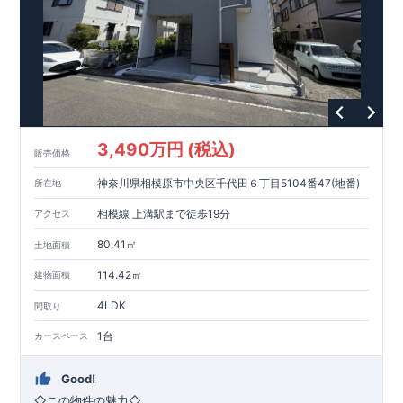
3,490万円 (税込)
販売価格
神奈川県相模原市中央区千代田６丁目5104番47(地番)
所在地
相模線 上溝駅まで徒歩19分
アクセス
80.41㎡
土地面積
114.42㎡
建物面積
4LDK
間取り
1台
カースペース
Good!
◇
この物件の魅力
◇