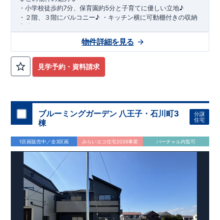
・
小学校徒歩約
7
分、保育園約
5
分と子育てに優しい立地♪
・２階、３階にバルコニー♪
・キッチン横に可動棚付きの収納
完備。
・家族で過ごすこともできるワイドバルコニー完備。
◇
アクセ
物件詳細を見る
ス
◇
JR
相模線「上溝」駅
徒歩
19
分
◇
ロケーション
◇
・相模原市立星が丘小学校
徒歩
7
分
・オーケ
ー相模原店
徒歩
4
分
・業務スーパー相
見学予約・資料請求
模原店
徒歩
12
分
・やまうち医院 徒歩
4
分
・セブン
イレブン星ヶ丘店 徒歩
4
分
◇
ブルーミングガーデンのこだわり
◇
【全棟自社一貫体制】
・誰が、何をしたか。が明確だからこそ、お客様の安心に繋が
ります。
・設計、施工、営業が互いに協力しあい、最良のプラ
ブルーミングガーデン 八王子・石川町3
分譲
ンを提供いたします。
・東栄住宅では、お引渡し後最大
・不要な中間マージンを抑えることで、
10
回の無料定期点検と、
60
年
住宅
棟
コストダウンに努めています。
間の品質保証を実施。お引渡しからが本当のお付き合いだと考
【耐震等級3
取得】
・東栄住宅
の建物は、国が定めた耐震等級で
え、アフターサービスを外部の業者に委託せず、東栄住宅グル
3
を取得。建築基準法で定め
1区画販売中／全3区画
みらいエコ住宅2026事業
バーチャル内覧可
られた、｢数百年に一度発生する地震に対して、倒壊、崩壊しな
ープ「東栄ホームサービス株式会社」にて責任をもって対応い
い。｣という基準から、さらに
たします。
1.5
倍の耐震力を達成していま
す。
【住宅性能評価ダブル取得】
・設計住宅性能評価：建物
設計段階で、国が認めた第三者機関が評価しています。
・建設
住宅性能評価：評価を受けた図面通りに施工されているか、建
設までに、計
4
回のチェックが行われます。
図面や書類上だけ
でなく、現場の施工状況を検査した上で、品質を保証していま
す。
【充実のアフターサポート】