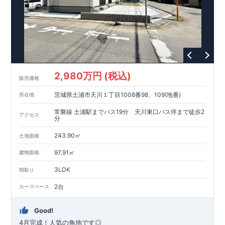
2,980万円 (税込)
販売価格
茨城県土浦市天川１丁目1008番98、109(地番)
所在地
常磐線 土浦駅までバス19分 天川東口バス停まで徒歩2
アクセス
分
243.90㎡
土地面積
97.91㎡
建物面積
3LDK
間取り
2台
カースペース
Good!
4月完成！人気の角地です◎