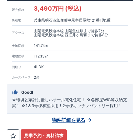
3,490万円 (税込)
販売価格
兵庫県明石市魚住町中尾字居屋敷121番1(地番)
所在地
山陽電気鉄道本線 山陽魚住駅まで徒歩7分
アクセス
山陽電気鉄道本線 西江井ヶ島駅まで徒歩8分
141.74㎡
土地面積
112.13㎡
建物面積
4LDK
間取り
2台
カースペース
Good!
☆環境と家計に優しいオール電化住宅！ ☆各部屋WIC等収納充
実！ ☆1＆3号棟和室採用！2号棟キッチンパントリー採用！
物件詳細を見る
見学予約・資料請求