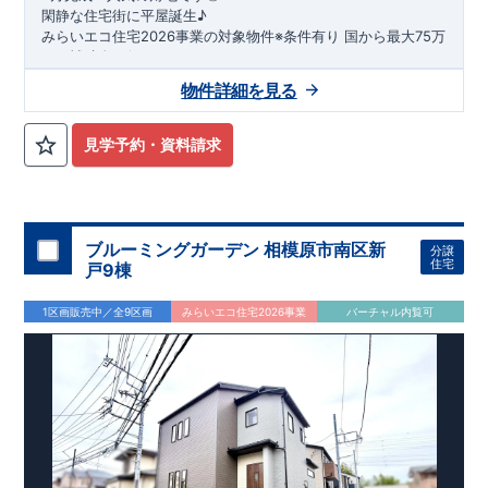
閑静な住宅街に平屋誕生♪
​みらいエコ住宅2026事業の対象物件※条件有り
​
国
から最大75万
円の補助金が得られます！
​※補助金額より事務手数料として99000 円（税込）及び振込手
物件詳細を見る
数料が差し引かれます。
★魅力的な間取り★
​・
玄関から
直接洗面所・浴室
へアクセスで
きる動線の為、
外から帰ってきたお子様も
お部屋を汚さず
に安心です♪
見学予約・資料請求
​・
キッチンには
食器洗い機完備
◎家事の
負担軽減
に！
・キッチン横に
パントリー付き♪
​・オープンサニタリーirodori採用！
​
段差のない
シームアンダーボウル仕様で
お手入れ簡単◎
​・主寝室には
アクセントクロス
使用♪
ブルーミングガーデン 相模原市南区新
分譲
住宅
戸9棟
​↓↓クリックで詳細ご紹介
◆充実の
アフターサポート
◆
1区画販売中／全9区画
みらいエコ住宅2026事業
バーチャル内覧可
​東栄住宅では、お引き渡し後最大4回の無料点検と、最長60年
間の品質保証を実施。
​お引き渡しからが本当のお付き合いだと考え、アフターサービ
スを外部の業者に委託せず、
​東栄住宅グループ「東栄ホームサービス株式会社」にて責任を
もって対応いたします。
​​↓↓クリックで詳細ご紹介