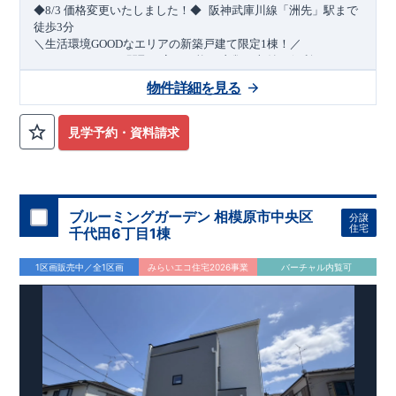
​
◆8/3
価格変更いたしました！◆
阪神武庫川線
「洲先」
駅まで
​
徒歩
3
分
＼生活環境
GOOD
なエリアの新築戸建て限定1棟！／
・4
LDK
→5
LDK
へ
間取り変更可能
・衣類の収納に便利な
ウォー
クインクローゼット
・2部屋から行き来できる
続きバルコニー
物件詳細を見る
・デザインと機能性を兼ね備えた
オープンサニタリー
irodori
・
​
リビング全体を見渡せる
・網戸
11万円
(
税込
)
で設置可能！
対面キッチン
（オプション）
・お買い物施設（関西ス
​
ーパー）
↓クリックすると特設ページにジャンプします↓
徒歩10分
(
約787ｍ
)
見学予約・資料請求
2024
年グッドデザイン賞
3
プロジェクト同時受賞
○
・
「木造
住宅用制震ダンパー/
東栄セーフティダンパー」
・
「地盤改良
工法/R-Evolve
パイル」
・
「宅地開発手法/
簡単に地図から消
せる道」
平日・休日ご内覧可能です！
○
第18
回キッズデザイン
賞
受賞
・
2024
年、東栄住宅
の新たな空間提案
ぜひお気軽にお問い合わせください♪
「マルチエント
ラ
ンス」
西宮営業所
が受賞いたしまし
TEL
：
0798-
ブルーミングガーデン 相模原市中央区
分譲
​
た！
38-1246
○
耐震等級最高
(
定休日：火・水・年末年始
等
級3
・数百年に一度の地震に耐える力
)
住宅
千代田6丁目1棟
の
1.5
倍の耐震性！
・さらに繰り返しの地震に強い
制震
ダンパ
ー
採用で安心！
○
BELS
・エコ住宅としての性能評価を全号棟
1区画販売中／全1区画
みらいエコ住宅2026事業
バーチャル内覧可
が取得しています！
○
住宅性能評価ダブ
ル
取得
・『設計』住
宅性能評価…建物設計段階で、国が認めた第三者機関が評価し
ております。
・『建設』住宅性能評価…評価を受けた図面通
りに施工されているか、建設までに計
4
回チェックが行われま
す。