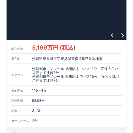
【耐震等級3取得】
・東栄住宅の建物は、国が定めた耐震等級で最高の3を取得。
建築基準法で定められた、｢数百年に一度発生する地震に対し
て、倒壊、崩壊しない。｣という基準から、さらに1.5倍の耐震
力を達成しています。
【住宅性能評価ダブル取得】
・設計住宅性能評価：建物設計段階で、国が認めた第三者機関
が評価しています。
・建設住宅性能評価：評価を受けた図面通りに施工されている
5,199万円 (税込)
か、建設までに、計4回のチェックが行われます。
販売価格
図面や書類上だけでなく、現場の施工状況を検査した上で、品
沖縄県豊見城市字豊見城宜保原527番3(地番)
所在地
質を保証しています。
【長期優良住宅】
沖縄都市モノレール 旭橋駅までバス11分 宜保入口バ
・
東栄住宅は国が定める全7つの技術基準をクリアしています。
ス停まで徒歩7分
アクセス
沖縄都市モノレール 壺川駅までバス15分 宜保入口バ
長期優良住宅とは、｢良い家を作って、きちんと手入れをして、
ス停まで徒歩7分
長く大切に使う｣ことを目的とした認定制度。住宅ローン減税、
固定資産税などの税制優遇を受けられるだけでなく、中古市場
【充実のアフターサポート】
119.44㎡
土地面積
でも、長期優良住宅が有利に働きます。
・東栄住宅では、お引渡し後最大10回の無料定期点検と、60年
間の品質保証を実施。お引渡しからが本当のお付き合いだと考
98.53㎡
建物面積
え、アフターサービスを外部の業者に委託せず、東栄住宅グル
3LDK
ープ「東栄ホームサービス株式会社」にて責任をもって対応い
間取り
たします。
2台
カースペース