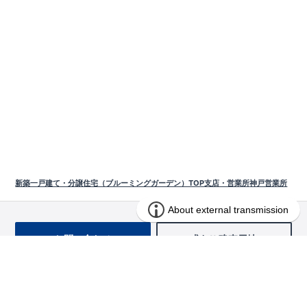
新築一戸建て・分譲住宅（ブルーミングガーデン）TOP
支店・営業所
神戸営業所
お問い合わせ
求む!! 建売用地
物件を探す