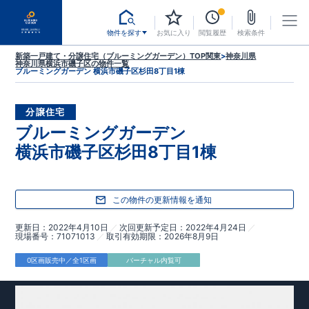
物件を探す
お気に入り
閲覧履歴
検索条件
新築一戸建て・分譲住宅（ブルーミングガーデン）TOP
関東
>
神奈川県
神奈川県横浜市磯子区
の物件一覧
ブルーミングガーデン 横浜市磯子区杉田8丁目1棟
分譲住宅
ブルーミングガーデン
横浜市磯子区杉田8丁目1棟
この物件の更新情報を通知
更新日
2022年4月10日
次回更新予定日
2022年4月24日
現場番号
71071013
取引有効期限
2026年8月9日
0区画販売中／全1区画
バーチャル内覧可