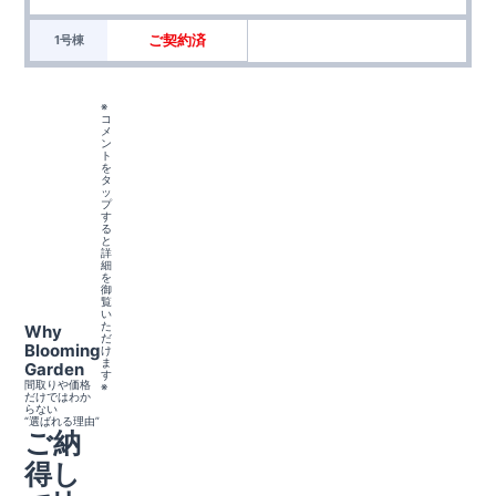
ご契約済
1号棟
※
コ
メ
ン
ト
を
タ
ッ
プ
す
る
と
詳
細
を
御
覧
い
た
Why
だ
Blooming
け
ま
Garden
す
間取りや価格
※
だけではわか
らない
“選ばれる理由”
ご納
得し