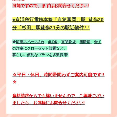
可能ですので、まずはお問合せください!
◆京浜急行電鉄本線「京急富岡」駅 徒歩20
分「杉田」駅徒歩21分の駅近物件!!
◆
駐車スペース2台
、
4LDK
、
玄関吹抜
、
床暖房
、
全て
の洋室にクローゼット設置
など、
暮らしに便利なプランを多数採用!
☆平日・休日、時間帯問わずご案内可能です!!
☆
資料請求からでも構いませんので、ご興味ござい
ましたら、お気軽にお問合せください!