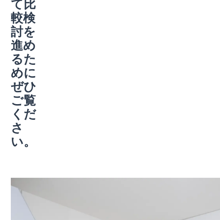
て比
較検
討を
進め
るた
めに
ぜひ
ご覧
くだ
さ
い。