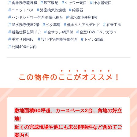
食器洗浄乾燥機
床下収納
シャワー蛇口
浄水器蛇口
ユニットバス
浴室換気乾燥機
給湯器
ハンドシャワー付き洗面化粧台
温水洗浄便座1階
温水洗浄便座2階
ベタ基礎
低ホルムアルデヒド
在来工法
断熱仕様玄関ドア
全サッシ網戸付
全室LOW-Eペアガラス
手すり付階段
設計住宅性能評価付き
トイレ2箇所
公園400m以内
敷地面積60坪超、カースペース2台、角地の好立
地!
近くの完成現場や他にも未公開物件など含めてご
案内も