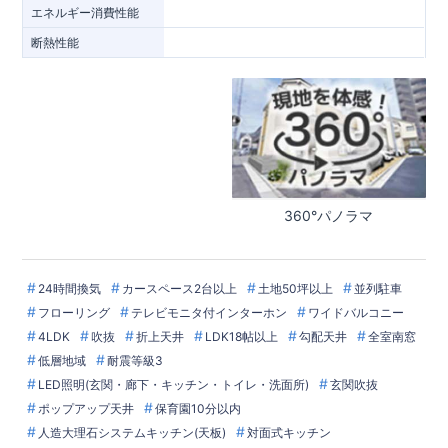
エネルギー消費性能
断熱性能
360°パノラマ
24時間換気
カースペース2台以上
土地50坪以上
並列駐車
フローリング
テレビモニタ付インターホン
ワイドバルコニー
4LDK
吹抜
折上天井
LDK18帖以上
勾配天井
全室南窓
低層地域
耐震等級3
LED照明(玄関・廊下・キッチン・トイレ・洗面所)
玄関吹抜
ポップアップ天井
保育園10分以内
人造大理石システムキッチン(天板)
対面式キッチン