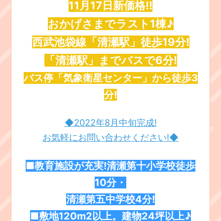
11月17日新価格!!
おかげさまでラスト1棟♪
西武池袋線「清瀬駅」徒歩19分!
「清瀬駅」までバスで6分!
バス停「気象衛星センター」から徒歩3
分!
◆2022年8月中旬完成!
お気軽にお問い合わせください!◆
■教育施設が充実!
清瀬第十小学校徒歩
10分・
清瀬第五中学校4分!
■敷地120m2以上。建物24坪以上♪