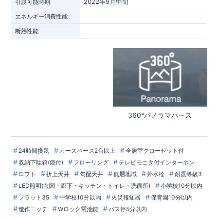
2022年9月中旬
引渡可能時期
エネルギー消費性能
断熱性能
360°パノラマパース
24時間換気
カースペース2台以上
全居室クローゼット付
収納下駄箱(鏡付)
フローリング
テレビモニタ付インターホン
ロフト
折上天井
勾配天井
低層地域
外水栓
耐震等級3
LED照明(玄関・廊下・キッチン・トイレ・洗面所)
小学校10分以内
フラット35
中学校10分以内
火災報知器
保育園10分以内
造作ニッチ
Wロック電池錠
バス停5分以内