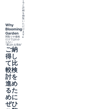
る
と
詳
細
を
御
覧
い
た
Why
だ
Blooming
け
ま
Garden
す
間取りや価格
※
だけではわか
らない
“選ばれる理由”
ご納
得し
て比
較検
討を
進め
るた
めに
ぜひ