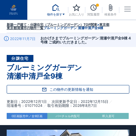
物件を探す
お気に入り
閲覧履歴
検索条件
新築一戸建て・分譲住宅（ブルーミングガーデン）TOP
関東
>
東京都
東京都清瀬市
の物件一覧
ブルーミングガーデン 清瀬中清戸全9棟
おかげさまでブルーミングガーデン 清瀬中清戸全9棟 4
2022年11月7日
号棟 ご成約いただきました。
分譲住宅
ブルーミングガーデン
清瀬中清戸全9棟
この物件の更新情報を通知
更新日
2022年12月1日
次回更新予定日
2022年12月15日
現場番号
01071024
取引有効期限
2026年8月7日
0区画販売中／全9区画
バーチャル内覧可
即入居可