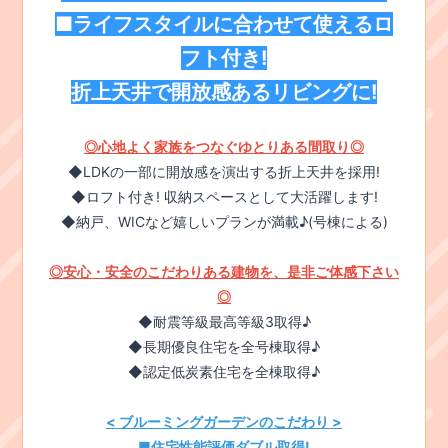
■ライフスタイルに合わせて使えるロ
フト付き!
折上天井で開放感あるリビングに!
◎心地よく家族をつなぐゆとりある間取り◎
◆LDKの一部に開放感を演出する折上天井を採用!
◆ロフト付き! 収納スペースとして大活躍します!
◆納戸、WICなど嬉しいプランが満載♪(号棟による)
◎安心・安全のこだわりある建物を、是非ご体感下さい
◎
◆耐震等級最高等級3取得♪
◆長期優良住宅を全号棟取得♪
◆認定低炭素住宅を全棟取得♪
< ブルーミングガーデンのこだわり >
■住宅性能評価ダブル取得!