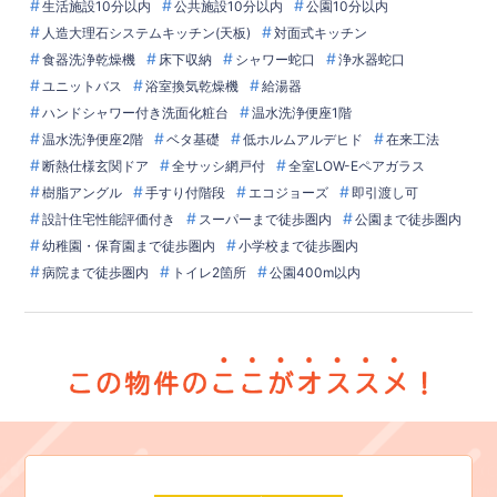
生活施設10分以内
公共施設10分以内
公園10分以内
人造大理石システムキッチン(天板)
対面式キッチン
食器洗浄乾燥機
床下収納
シャワー蛇口
浄水器蛇口
ユニットバス
浴室換気乾燥機
給湯器
ハンドシャワー付き洗面化粧台
温水洗浄便座1階
温水洗浄便座2階
ベタ基礎
低ホルムアルデヒド
在来工法
断熱仕様玄関ドア
全サッシ網戸付
全室LOW-Eペアガラス
樹脂アングル
手すり付階段
エコジョーズ
即引渡し可
設計住宅性能評価付き
スーパーまで徒歩圏内
公園まで徒歩圏内
幼稚園・保育園まで徒歩圏内
小学校まで徒歩圏内
病院まで徒歩圏内
トイレ2箇所
公園400m以内