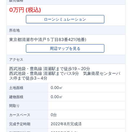
販売価格
0万円 (税込)
ローンシミュレーション
所在地
東京都清瀬市中清戸５丁目83番421(地番)
周辺マップを見る
アクセス
西武池袋・豊島線 清瀬駅まで徒歩19～20分
西武池袋・豊島線 清瀬駅までバス9分 気象衛星センターバ
ス停まで徒歩3～4分
0.00㎡
土地面積
0.00㎡
建物面積
間取り
0台
カースペース
2022年8月完成済
完成予定時期