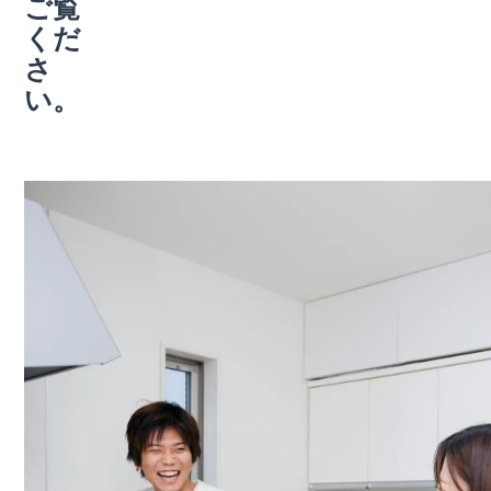
ご覧
くだ
さ
い。