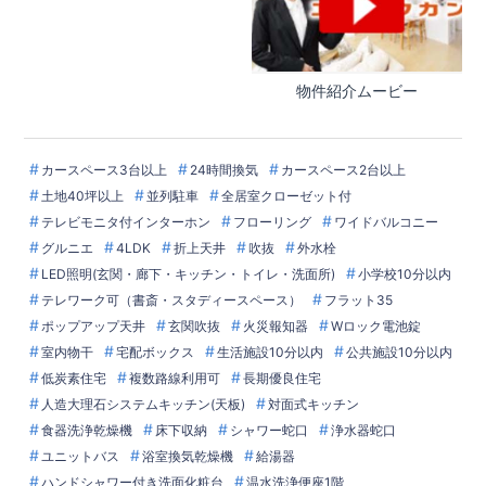
物件紹介ムービー
カースペース3台以上
24時間換気
カースペース2台以上
土地40坪以上
並列駐車
全居室クローゼット付
テレビモニタ付インターホン
フローリング
ワイドバルコニー
グルニエ
4LDK
折上天井
吹抜
外水栓
LED照明(玄関・廊下・キッチン・トイレ・洗面所)
小学校10分以内
テレワーク可（書斎・スタディースペース）
フラット35
ポップアップ天井
玄関吹抜
火災報知器
Wロック電池錠
室内物干
宅配ボックス
生活施設10分以内
公共施設10分以内
低炭素住宅
複数路線利用可
長期優良住宅
人造大理石システムキッチン(天板)
対面式キッチン
食器洗浄乾燥機
床下収納
シャワー蛇口
浄水器蛇口
ユニットバス
浴室換気乾燥機
給湯器
ハンドシャワー付き洗面化粧台
温水洗浄便座1階