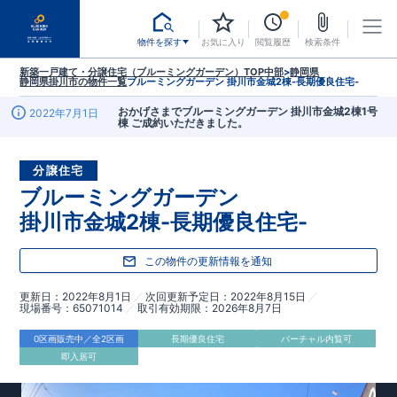
物件を探す
お気に入り
閲覧履歴
検索条件
新築一戸建て・分譲住宅（ブルーミングガーデン）TOP
中部
>
静岡県
静岡県掛川市
の物件一覧
ブルーミングガーデン 掛川市金城2棟-長期優良住宅-
おかげさまでブルーミングガーデン 掛川市金城2棟1号
2022年7月1日
棟 ご成約いただきました。
分譲住宅
ブルーミングガーデン
掛川市金城2棟-長期優良住宅-
この物件の更新情報を通知
更新日
2022年8月1日
次回更新予定日
2022年8月15日
現場番号
65071014
取引有効期限
2026年8月7日
0区画販売中／全2区画
長期優良住宅
バーチャル内覧可
即入居可