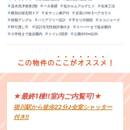
温水洗浄便座2階
ベタ基礎
低ホルムアルデヒド
在来工法
断熱仕様玄関ドア
全サッシ網戸付
全室LOW-Eペアガラス
樹脂アングル
バリアフリー設計
手すり付階段
エコジョーズ
即引渡し可
設計住宅性能評価付き
スーパーまで徒歩圏内
小学校まで徒歩圏内
トイレ2箇所
公園400m以内
★最終1棟!!室内ご内覧可!★
掛川駅から徒歩22分♪全室シャッター
付き!!