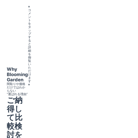
※
コ
メ
ン
ト
を
タ
ッ
プ
す
る
と
詳
細
を
御
覧
い
た
Why
だ
Blooming
け
ま
Garden
す
間取りや価格
※
だけではわか
らない
“選ばれる理由”
ご納
得し
て比
較検
討を