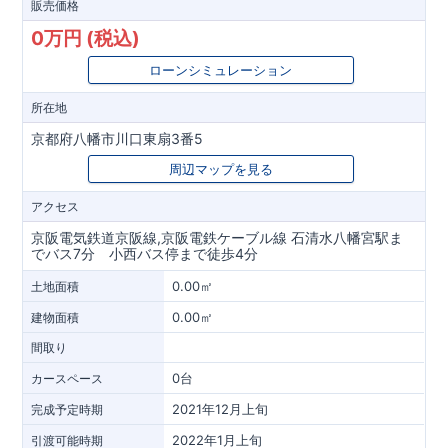
販売価格
0万円 (税込)
ローンシミュレーション
所在地
京都府八幡市川口東扇3番5
周辺マップを見る
アクセス
京阪電気鉄道京阪線,京阪電鉄ケーブル線 石清水八幡宮駅ま
でバス7分 小西バス停まで徒歩4分
0.00㎡
土地面積
0.00㎡
建物面積
間取り
0台
カースペース
2021年12月上旬
完成予定時期
2022年1月上旬
引渡可能時期