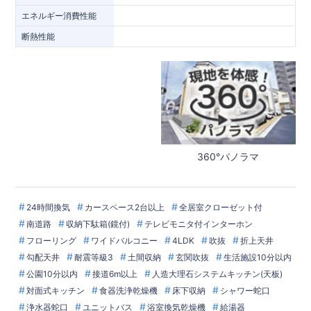
エネルギー消費性能
断熱性能
360°パノラマ
24時間換気
カースペース2台以上
全居室クローゼット付
南道路
収納下駄箱(鏡付)
テレビモニタ付インターホン
フローリング
ワイドバルコニー
4LDK
吹抜
折上天井
勾配天井
耐震等級3
土間収納
玄関吹抜
生活施設10分以内
公園10分以内
接道6m以上
人造大理石システムキッチン(天板)
対面式キッチン
食器洗浄乾燥機
床下収納
シャワー蛇口
浄水器蛇口
ユニットバス
浴室換気乾燥機
給湯器