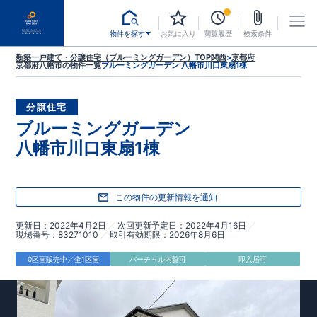
物件を探す
お気に入り
閲覧履歴
検索条件
新築一戸建て・分譲住宅（ブルーミングガーデン）TOP
関西
>
京都府
京都府八幡市
の物件一覧
ブルーミングガーデン 八幡市川口東扇1棟
分譲住宅
ブルーミングガーデン
八幡市川口東扇1棟
この物件の更新情報を通知
更新日
2022年4月2日
次回更新予定日
2022年4月16日
現場番号
83271010
取引有効期限
2026年8月6日
0区画販売中／全1区画
バーチャル内覧可
即入居可