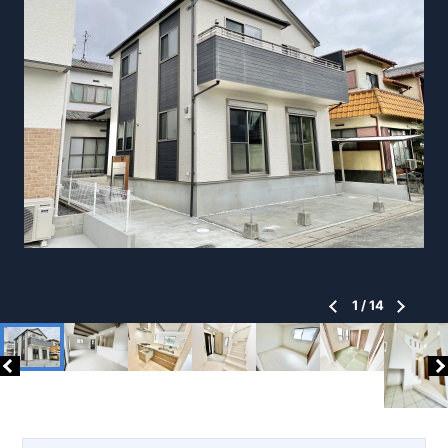
1
/
14