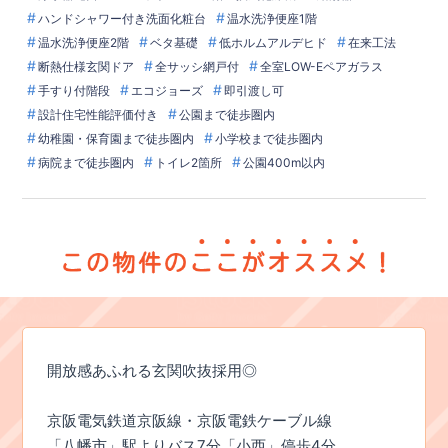
ハンドシャワー付き洗面化粧台
温水洗浄便座1階
温水洗浄便座2階
ベタ基礎
低ホルムアルデヒド
在来工法
断熱仕様玄関ドア
全サッシ網戸付
全室LOW-Eペアガラス
手すり付階段
エコジョーズ
即引渡し可
設計住宅性能評価付き
公園まで徒歩圏内
幼稚園・保育園まで徒歩圏内
小学校まで徒歩圏内
病院まで徒歩圏内
トイレ2箇所
公園400m以内
開放感あふれる玄関吹抜採用◎
京阪電気鉄道京阪線・京阪電鉄ケーブル線
「八幡市」駅よりバス7分「小西」停歩4分