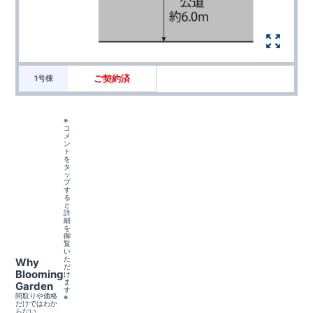
ご契約済
1号棟
※
コ
メ
ン
ト
を
タ
ッ
プ
す
る
と
詳
細
を
御
覧
い
た
Why
だ
Blooming
け
ま
Garden
す
間取りや価格
※
だけではわか
らない