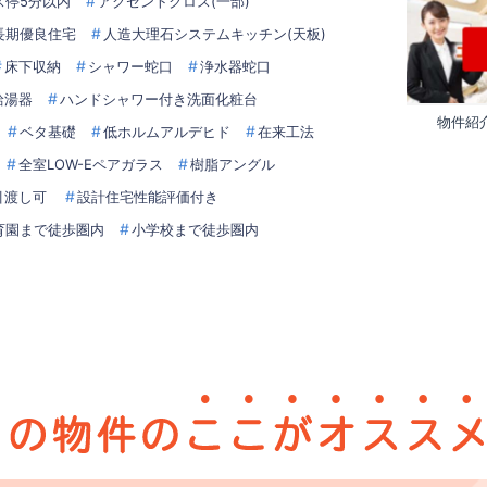
ス停5分以内
アクセントクロス(一部)
長期優良住宅
人造大理石システムキッチン(天板)
床下収納
シャワー蛇口
浄水器蛇口
給湯器
ハンドシャワー付き洗面化粧台
物件紹
ベタ基礎
低ホルムアルデヒド
在来工法
全室LOW-Eペアガラス
樹脂アングル
引渡し可
設計住宅性能評価付き
育園まで徒歩圏内
小学校まで徒歩圏内