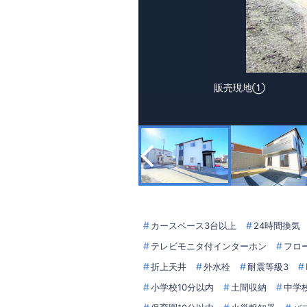
販売現地①
カースペース3台以上
24時間換気
テレビモニタ付インターホン
フロ
折上天井
外水栓
耐震等級3
小学校10分以内
土間収納
中学