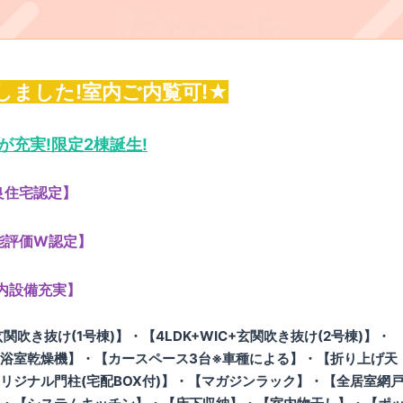
しました!室内ご内覧可!★
が充実!限定2棟誕生!
良住宅認定】
能評価W認定】
内設備充実】
玄関吹き抜け(1号棟)】・【4LDK+WIC+玄関吹き抜け(2号棟)】・
浴室乾燥機】・【カースペース3台※車種による】・【折り上げ天
リジナル門柱(宅配BOX付)】・【マガジンラック】・【全居室網