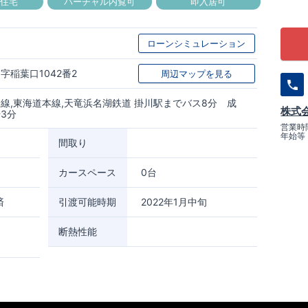
良住宅
バーチャル内覧可
即入居可
ローンシミュレーション
字稲葉口1042番2
周辺マップを見る
線,東海道本線,天竜浜名湖鉄道 掛川駅までバス8分 成
株式
3分
営業時間
年始等
間取り
カースペース
0台
済
引渡可能時期
2022年1月中旬
断熱性能