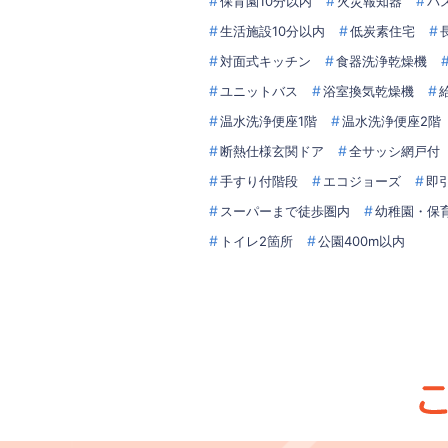
保育園10分以内
火災報知器
バ
生活施設10分以内
低炭素住宅
対面式キッチン
食器洗浄乾燥機
ユニットバス
浴室換気乾燥機
温水洗浄便座1階
温水洗浄便座2階
断熱仕様玄関ドア
全サッシ網戸付
手すり付階段
エコジョーズ
即
スーパーまで徒歩圏内
幼稚園・保
トイレ2箇所
公園400m以内