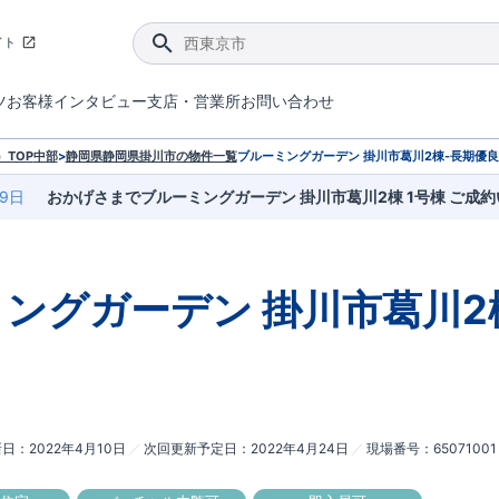
イト
ツ
お客様インタビュー
支店・営業所
お問い合わせ
てダメージを抑える制震技術。
4分野6項目で最高等級を取得！
ブルーミングガーデンは選ばれています。
件があったら行ってみよう！
ブルーミングガーデンは全棟で断熱等性能等級の「5」以上を標準取得しています。
東栄住宅では、地盤に特化した造成部門を社内に設置しお客様が安心して暮らせる土地をご提供するために、様々な取り組みを行っています。
声を大きくしてお伝えすることではないけど、実際に住んでみるとわかってくる。ブルーミングガーデンがこだわる「暮らしやすさ」を少しだけご紹介。
住宅にまつわるコラム。エリアから、キーワードから検索ができます。
室内空間を快適に保つ断熱性能
｢良い家を作って、きちんと手入れをして、長く大切に使う｣ことを目的とした、国が定めた7つの技術基準をクリ
ここまでやって低価格。コストパフォー
東栄住宅の特徴のひとつが自社一貫体制。土地の仕入れからお客様のご入居まで、東栄住宅のスタッフが携わっています。
東栄住宅の『分譲住宅』、『注文住宅』をご紹介いただくことでご紹介者様・ご成約いただいたお客様双方に特典をお贈りします。
TOP
中部
>
静岡県
静岡県掛川市
の物件一覧
ブルーミングガーデン 掛川市葛川2棟-長期優良
19日
おかげさまでブルーミングガーデン 掛川市葛川2棟 1号棟 ご成
ミングガーデン
掛川市葛川2
新日
2022年4月10日
次回更新予定日
2022年4月24日
現場番号
65071001