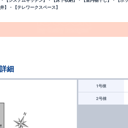
・【システムキッチン】・【床下収納】・【室内物干し】・【ポ
井】・【テレワークスペース】
詳細
1号棟
2号棟