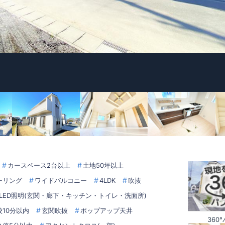
カースペース2台以上
土地50坪以上
ーリング
ワイドバルコニー
4LDK
吹抜
LED照明(玄関・廊下・キッチン・トイレ・洗面所)
校10分以内
玄関吹抜
ポップアップ天井
360