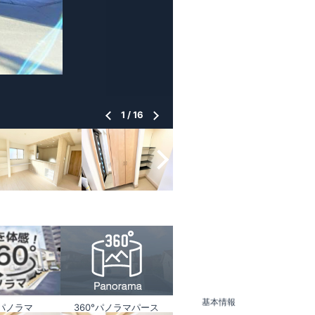
1
/
16
基本情報
°パノラマ
360°パノラマパース