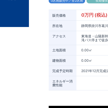
0区画販売中／全2区画
長期優
0万円 (税込)
販売価格
所在地
静岡県掛川市葛川
アクセス
東海道・山陽新幹
滝バス停まで徒歩
土地面積
0.00㎡
建物面積
0.00㎡
完成予定時期
2021年12月完成
エネルギー消
費性能