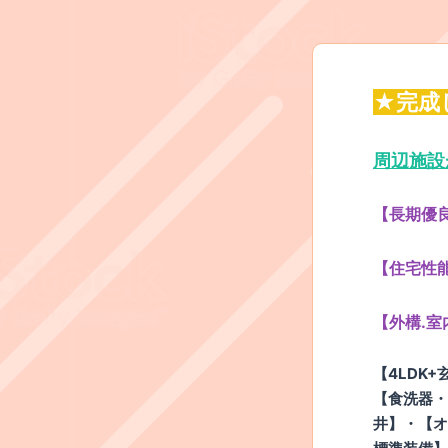
★完成
周辺施設
【長期優
【住宅性
【外構.室
【4LDK+
【食洗器・
井】・【オ