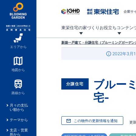
企業サ
東栄住宅の家づくり
お役立ちコンテン
地震に強い東栄住宅！ブルーミングガーデンは全棟住宅性能評価最高等級を取得！
「暮らしを豊かに」「帰ってきたくなる家」「お家時間を充実させたい」その想いから自社の設計士がお客様のニーズを反映した住み心地の良い新たな仕様を定期的にお届けしていきます。
設計から完成まで、国が定めた第三者機関が住宅性能を評価します
不動産（新築一戸建て・土地・条件付売地）購入は、各種手続きや見慣れない言葉などがたくさんあります。そんな不安もスッキリ解消！
東栄住宅に関する大切なキーワードの意味を一覧から見ることができます。
自社設計士考案の新仕様プロジェクト始動！
揺れに耐えるだけではなく、揺れ自体を低減し
ブルーミングガーデンは全棟住宅性能表示制度
家づくりのプロである業者さん、内情を知り尽くした東栄住宅の社員にも
現地見学するとメリットいっぱい！気になる物
家づくりのプロにも選ばれています
もっと暮らし快適プロジェクト
新築一戸建て・分譲住宅（ブルーミングガーデン）
エリアから
2022年3月
地図から
ブルー
分譲住宅
宅-
路線から
月々の支払
い額から
テーマから
この物件の更新情報を通知
更
支店・営業
所から