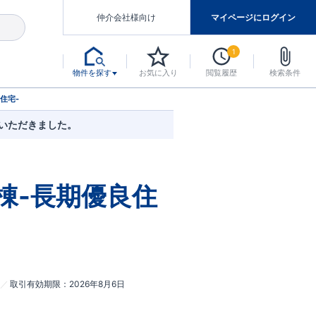
仲介会社様向け
マイページにログイン
1
物件を探す
お気に入り
閲覧履歴
検索条件
アした認定住宅です。
マンスには自信があります。
デザインテイストごとにサブブランドを開設し、意匠性の高い住宅を、よりわかりやすく、手の届きやすい形でご提案していきます。
東栄住宅では、お引渡し後最大10回の無料定期点検と最大60年間の品質保証を実施しています。
当サイトについて、ブルーミングガーデンシリーズに関して、東栄ホームサービス株式会社について。
デザインで、分譲住宅を変えていく。
住宅-
約いただきました。
棟-長期優良住
取引有効期限
2026年8月6日