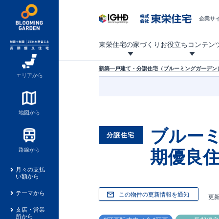
企業サ
東栄住宅の家づくり
お役立ちコンテン
地震に強い東栄住宅！ブルーミングガーデンは全棟住宅性能評価最高等級を取得！
「暮らしを豊かに」「帰ってきたくなる家」「お家時間を充実させたい」その想いから自社の設計士がお客様のニーズを反映した住み心地の良い新たな仕様を定期的にお届けしていきます。
設計から完成まで、国が定めた第三者機関が住宅性能を評価します
不動産（新築一戸建て・土地・条件付売地）購入は、各種手続きや見慣れない言葉などがたくさんあります。そんな不安もスッキリ解消！
東栄住宅に関する大切なキーワードの意味を一覧から見ることができます。
自社設計士考案の新仕様プロジェクト始動！
揺れに耐えるだけではなく、揺れ自体を低減し
ブルーミングガーデンは全棟住宅性能表示制度
家づくりのプロである業者さん、内情を知り尽くした東栄住宅の社員にも
現地見学するとメリットいっぱい！気になる物
家づくりのプロにも選ばれています
もっと暮らし快適プロジェクト
新築一戸建て・分譲住宅（ブルーミングガーデン）
エリアから
地図から
ブルー
分譲住宅
期優良住
路線から
月々の支払
い額から
テーマから
この物件の更新情報を通知
更
支店・営業
所から