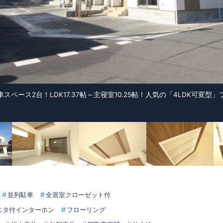
スペース2台！LDK17.37帖～主寝室10.25帖！人気の「4LDK可変
並列駐車
全居室クローゼット付
ニタ付インターホン
フローリング