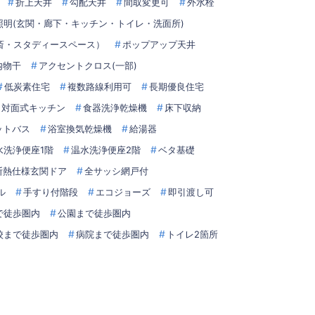
折上天井
勾配天井
間取変更可
外水栓
D照明(玄関・廊下・キッチン・トイレ・洗面所)
斎・スタディースペース）
ポップアップ天井
内物干
アクセントクロス(一部)
低炭素住宅
複数路線利用可
長期優良住宅
対面式キッチン
食器洗浄乾燥機
床下収納
ットバス
浴室換気乾燥機
給湯器
水洗浄便座1階
温水洗浄便座2階
ベタ基礎
断熱仕様玄関ドア
全サッシ網戸付
ル
手すり付階段
エコジョーズ
即引渡し可
で徒歩圏内
公園まで徒歩圏内
校まで徒歩圏内
病院まで徒歩圏内
トイレ2箇所