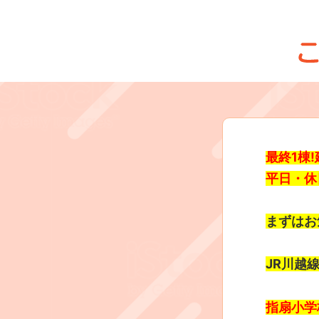
最終1棟
平日・休
まずはお
JR川越
指扇小学