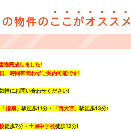
!建物完成しました!
日、時間帯問わずご案内可能です
!
気軽にお問い合わせください
!
線
「指扇」
駅徒歩11
分・
「西大宮」
駅徒歩13
分
!
校
徒歩7
分・
土屋中学校
徒歩12
分
!