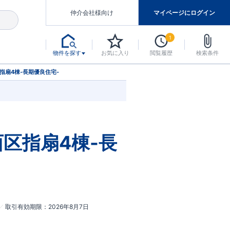
仲介会社様向け
マイページにログイン
1
物件を探す
お気に入り
閲覧履歴
検索条件
アした認定住宅です。
マンスには自信があります。
デザインテイストごとにサブブランドを開設し、意匠性の高い住宅を、よりわかりやすく、手の届きやすい形でご提案していきます。
東栄住宅では、お引渡し後最大10回の無料定期点検と最大60年間の品質保証を実施しています。
当サイトについて、ブルーミングガーデンシリーズに関して、東栄ホームサービス株式会社について。
デザインで、分譲住宅を変えていく。
指扇4棟-長期優良住宅-
区指扇4棟-長
取引有効期限
2026年8月7日