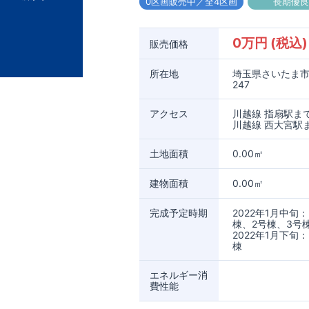
0区画販売中／全4区画
長期優
0万円 (税込)
販売価格
所在地
埼玉県さいたま市
247
アクセス
川越線 指扇駅まで
川越線 西大宮駅
土地面積
0.00㎡
建物面積
0.00㎡
完成予定時期
2022年1月中旬：
棟、2号棟、3号
2022年1月下旬：
棟
エネルギー消
費性能