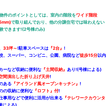
物件のポイントとしては、室内の階段を
ワイド階段
.5mm)
で取り組んでおり、他の分譲住宅では味わえない
験できます!(2号棟のみ)
、
33坪～
!駐車スペースは
『2台』
!
校、スーパー、
コンビニ、公園、病院など
徒歩15
分
以内
カーなど収納に便利な
『土間収納』
あり!(号棟による)
空間演出した折り上げ天井
!
のある
『アイランド風オープンキッチン』
!
のの収納に便利な
『ロフト』付
!
仕事用などで便利に活用が出来る
『テレワークカウンタ
号棟による)