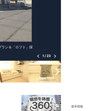
型」プラン＆「ロフト」採
1
/
23
基本情報