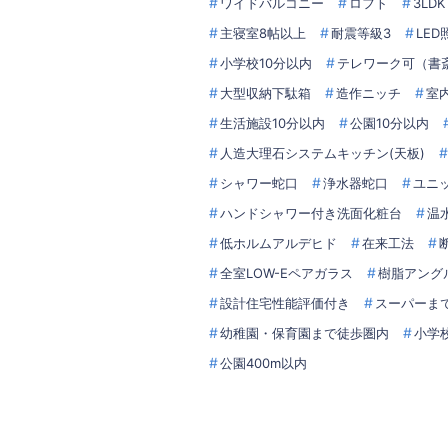
ワイドバルコニー
ロフト
3LDK
主寝室8帖以上
耐震等級3
LE
小学校10分以内
テレワーク可（書
大型収納下駄箱
造作ニッチ
室
生活施設10分以内
公園10分以内
人造大理石システムキッチン(天板)
シャワー蛇口
浄水器蛇口
ユニ
ハンドシャワー付き洗面化粧台
温
低ホルムアルデヒド
在来工法
全室LOW-Eペアガラス
樹脂アング
設計住宅性能評価付き
スーパーま
幼稚園・保育園まで徒歩圏内
小学
公園400m以内