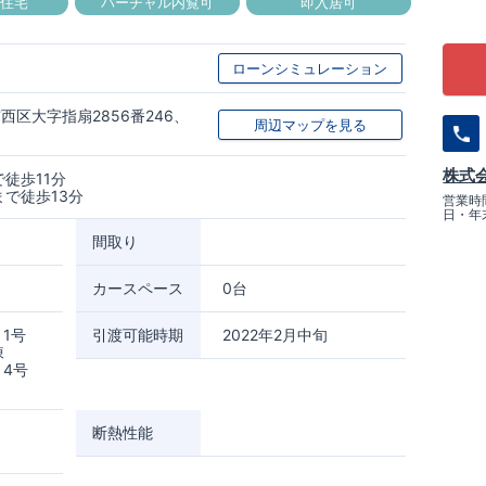
良住宅
バーチャル内覧可
即入居可
ローンシミュレーション
西区大字指扇2856番246、
周辺マップを見る
株式
徒歩11分
まで徒歩13分
営業時間
日・年
間取り
カースペース
0台
 1号
引渡可能時期
2022年2月中旬
棟
 4号
断熱性能