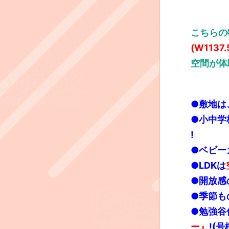
こちらの
(W1137
空間が体
●
敷地は
●小中学
!
●
ベビー
●LDK
は
●
開放感
●
季節も
●勉強谷
ー』
!(