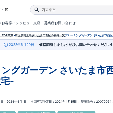
イト
ツ
お客様インタビュー
支店・営業所
お問い合わせ
てダメージを抑える制震技術。
4分野6項目で最高等級を取得！
ブルーミングガーデンは選ばれています。
件があったら行ってみよう！
ブルーミングガーデンは全棟で断熱等性能等級の「5」以上を標準取得しています。
東栄住宅では、地盤に特化した造成部門を社内に設置しお客様が安心して暮らせる土地をご提供するために、様々な取り組みを行っています。
声を大きくしてお伝えすることではないけど、実際に住んでみるとわかってくる。ブルーミングガーデンがこだわる「暮らしやすさ」を少しだけご紹介。
住宅にまつわるコラム。エリアから、キーワードから検索ができます。
室内空間を快適に保つ断熱性能
｢良い家を作って、きちんと手入れをして、長く大切に使う｣ことを目的とした、国が定めた7つの技術基準をクリ
ここまでやって低価格。コストパフォー
東栄住宅の特徴のひとつが自社一貫体制。土地の仕入れからお客様のご入居まで、東栄住宅のスタッフが携わっています。
東栄住宅の『分譲住宅』、『注文住宅』をご紹介いただくことでご紹介者様・ご成約いただいたお客様双方に特典をお贈りします。
TOP
関東
>
埼玉県
埼玉県さいたま市西区
の物件一覧
ブルーミングガーデン さいたま市西区
2022年6月20日
価格調整しました!ぜひお問い合わせください!
ミングガーデン
さいたま市西
宅-
新日
2024年4月1日
次回更新予定日
2024年4月15日
現場番号
20070054