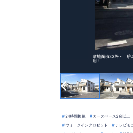
敷地面積33坪～！駐車
用！
24時間換気
カースペース2台以上
ウォークインクロゼット
テレビモ