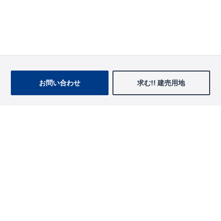
お問い合わせ
求む!! 建売用地
物件を探す
エリアから探す
東栄の家づくり
北海道・東北
長期優良住宅
お役立ちコンテンツ
北海道
宮城県
福島県
住宅性能評価書
関東
ご契約までの道のり
お客様インタビュー
茨城県
栃木県
群馬県
埼玉県
ブルーミングガーデンは地震につよい<地盤編>
現地見学ガイド
千葉県
東京都
神奈川県
支店・営業所