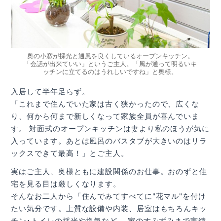
奥の小窓が採光と通風を良くしているオープンキッチン。
「会話が出来ていい」というご主人。「風が通って明るいキ
ッチンに立てるのはうれしいですね」と奥様。
入居して半年足らず。
「これまで住んでいた家は古く狭かったので、広くな
り、何から何まで新しくなって家族全員が喜んでいま
す。 対面式のオープンキッチンは妻より私のほうが気に
入っています。あとは風呂のバスタブが大きいのはリラ
ックスできて最高！」とご主人。
実はご主人、奥様ともに建設関係のお仕事。おのずと住
宅を見る目は厳しくなります。
そんなお二人から「住んでみてすべてに"花マル"を付け
たい気分です。上質な設備や内装、居室はもちろんキッ
チン･トイレの採光や換気など、 家のすみずみまで実績