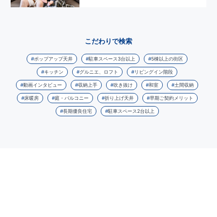
こだわりで検索
ポップアップ天井
駐車スペース3台以上
5棟以上の街区
キッチン
グルニエ、ロフト
リビングイン階段
動画インタビュー
収納上手
吹き抜け
和室
土間収納
床暖房
庭・バルコニー
折り上げ天井
早期ご契約メリット
長期優良住宅
駐車スペース2台以上