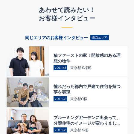
あわせて読みたい！
お客様インタビュー
同じエリアのお客様インタビュー
東京エリア
猫ファーストの家！開放感のある理
想の物件
東京都 S様邸
VOL.146
憧れだった都内で戸建て住宅を持つ
夢を実現
東京都O様
VOL.138
ブルーミングガーデンに出会って、
分譲住宅のイメージが変わりまし
た！
東京都 S様
VOL.136