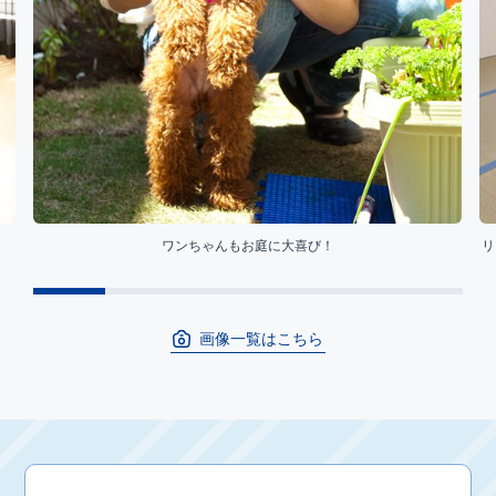
ワンちゃんもお庭に大喜び！
リ
画像一覧はこちら