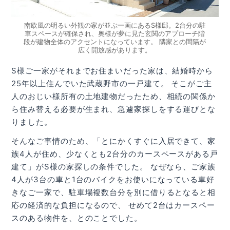
南欧風の明るい外観の家が並ぶ一画にあるS様邸。2台分の駐
車スペースが確保され、奥様が夢に見た玄関のアプローチ階
段が建物全体のアクセントになっています。 隣家との間隔が
広く開放感があります。
S様ご一家がそれまでお住まいだった家は、結婚時から
25年以上住んでいた武蔵野市の一戸建て。 そこがご主
人のおじい様所有の土地建物だったため、相続の関係か
ら住み替える必要が生まれ、急遽家探しをする運びとな
りました。
そんなご事情のため、「とにかくすぐに入居できて、家
族4人が住め、少なくとも2台分のカースペースがある戸
建て」がS様の家探しの条件でした。 なぜなら、ご家族
4人が3台の車と1台のバイクをお使いになっている車好
きなご一家で、駐車場複数台分を別に借りるとなると相
応の経済的な負担になるので、 せめて2台はカースペー
スのある物件を、とのことでした。