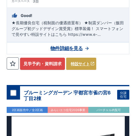
3台
カースペース
Good!
★長期優良住宅（税制面の優遇措置有） ★制震ダンパー（飯田
グループ初グッドデザイン賞受賞）標準装備！
スマートフォン
で見やすい特設サイトはこちら
https://www.e-
blooming.com/bukken/65075020/
物件詳細を見る
見学予約・資料請求
特設サイト
ブルーミングガーデン 宇都宮市雀の宮6
分譲
住宅
丁目2棟
2区画販売中／全2区画
みらいエコ住宅2026事業
バーチャル内覧可