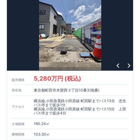
5,280万円 (税込)
販売価格
東京都町田市木曽西３丁目10番3(地番)
所在地
横浜線,小田急電鉄小田原線 町田駅までバス13分 忠生
バス停まで徒歩1分
アクセス
横浜線,小田急電鉄小田原線 町田駅までバス15分 上宿
バス停まで徒歩4分
160.24㎡
土地面積
103.50㎡
建物面積