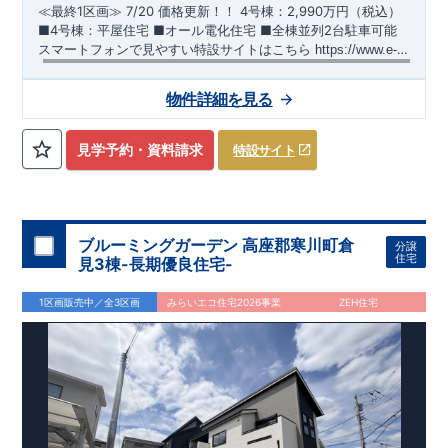
≪最終1区画≫
​
7/20 価格更新！！
​
4号棟：2,990万円（税込）
​​
■4号棟：平屋住宅 ​■オール電化住宅 ​■全棟並列2台駐車可能 ​
スマートフォンで見やすい特設サイトはこちら
​
https://www.e-
blooming.com/bukken/51574032/
【交通】
上越線
『群馬総社』駅……徒歩16分（約1270ｍ）
物件詳細を見る
【学校】
​勝山
小学校……徒歩5分（約390ｍ）
​第六
中学校
……
徒
歩13分（約1030ｍ）
見学予約・資料請求
特設サイト
【妥協のない家づくり】
​↓ クリックすると詳細ページが表示
されます
長期優良住宅
​住宅性能評価
地震に強い家づくり
（地盤編
）
​地震に強い家づくり（建物編）
地震に強い家づく
り（制震編）
ブルーミングガーデン 高座郡寒川町倉
分譲
【ブルーミングガーデンが選ばれる理由】
​↓ クリックすると
住宅
見3棟-長期優良住宅-
詳細ページが表示されます
​暮らしを豊かにする空間アイデア
外観デザインへのこだわり
メンテナンスリフォーム
1区画販売中／全3区画
みらいエコ住宅2026事業
ZEH住宅
お問い合わせ​
027-320-1238
​
高崎営業所（定休日：火曜日・水
曜日）
営業時間／9：30～18：30
​
​ ​
GOOD DESIGN AWARD2024
​
東栄住宅​
は、この度2024年度
グッドデザイン賞を3プロジェクト同時受賞いたしました。
木造住宅用制震ダンパー / 東栄セーフティダンパー
地盤改
良工法 / R-Evolve パイル
宅地開発手法 / 簡単に地図から