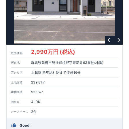
2,990万円 (税込)
販売価格
群馬県前橋市総社町植野字東新井63番他(地番)
所在地
上越線 群馬総社駅まで徒歩16分
アクセス
239.81㎡
土地面積
93.16㎡
建物面積
4LDK
間取り
2台
カースペース
Good!