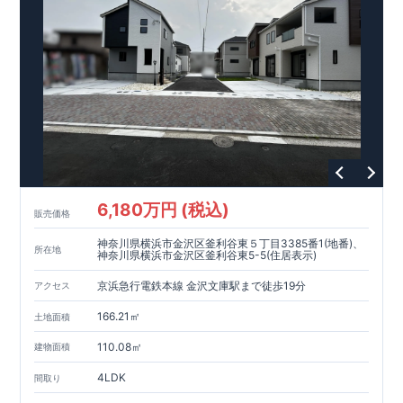
6,180万円 (税込)
販売価格
神奈川県横浜市金沢区釜利谷東５丁目3385番1(地番)、
所在地
神奈川県横浜市金沢区釜利谷東5-5(住居表示)
京浜急行電鉄本線 金沢文庫駅まで徒歩19分
アクセス
166.21㎡
土地面積
110.08㎡
建物面積
4LDK
間取り