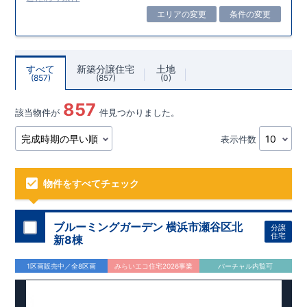
エリアの変更
条件の変更
すべて
新築分譲住宅
土地
857
857
0
857
該当物件が
件見つかりました。
表示件数
物件をすべてチェック
ブルーミングガーデン 横浜市瀬谷区北
分譲
住宅
新8棟
1区画販売中／全8区画
みらいエコ住宅2026事業
バーチャル内覧可