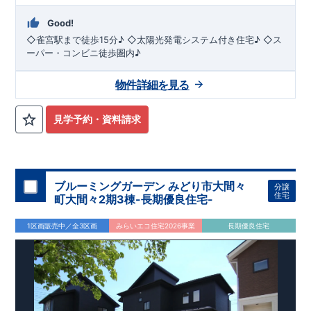
Good!
◇雀宮駅まで徒歩15分♪ ◇太陽光発電システム付き住宅♪ ◇ス
ーパー・コンビニ徒歩圏内♪
物件詳細を見る
見学予約・資料請求
ブルーミングガーデン みどり市大間々
分譲
住宅
町大間々2期3棟-長期優良住宅-
1区画販売中／全3区画
みらいエコ住宅2026事業
長期優良住宅