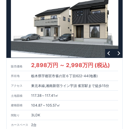
2,898万円 ～ 2,998万円 (税込)
販売価格
栃木県宇都宮市雀の宮６丁目622-44(地番)
所在地
東北本線,湘南新宿ライン宇須 雀宮駅まで徒歩15分
アクセス
117.38～117.41㎡
土地面積
104.87～105.57㎡
建物面積
3LDK
間取り
2台
カースペース