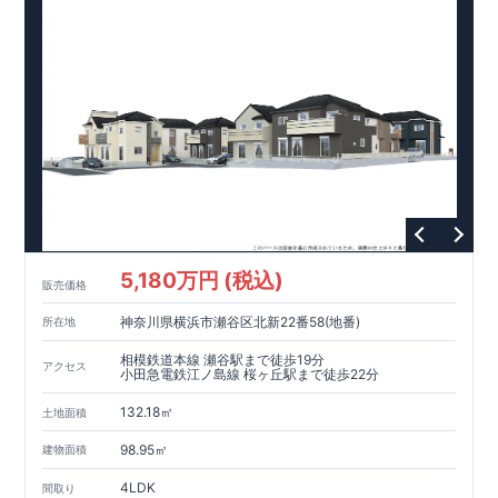
5,180万円 (税込)
販売価格
神奈川県横浜市瀬谷区北新22番58(地番)
所在地
相模鉄道本線 瀬谷駅まで徒歩19分
アクセス
小田急電鉄江ノ島線 桜ヶ丘駅まで徒歩22分
132.18㎡
土地面積
98.95㎡
建物面積
4LDK
間取り