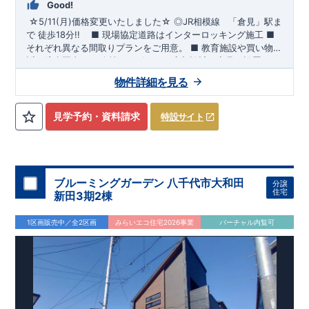
Good!
☆5/11(月)価格変更いたしました☆
​
◎
JR相模線
「倉見」
駅ま
で 徒歩18分!!
​ ​
■ 現場協定道路はインターロッキング施工
​
■
それぞれ異なる間取りプランをご用意。
​
■
教育施設や買い物施
設が徒歩圏内♪
◆
ブルーミングガーデンのこだわり ◆
■
全棟、リビングは広々設計で家具を設置して
← 各タイトルをクリ
も十分ゆとりの空間です♪
ック!!
■『長期優良住宅』取得予定!
​
■
リビング全体を見渡せる「対面式
・国の定めた基準を全てク
物件詳細を見る
キッチン」を採用♪
リア
・住宅ローン減税、固定資産税などの税制優遇を受けられ
​
■ キッチンにはポップアップ天井採用でお
しゃれな空間でお料理が可能！
ます。 ・中古市場でも、長期優良住宅が有利に働きます。
■住
宅性能評価ダブル取得予定!
・『設計』住宅性能評価‥‥建物設
見学予約・資料請求
特設サイト
計段階で、国が認めた第三機関が評価しております。 ・『建
設』住宅性能評価‥‥評価を受けた図面通りに施工されている
か、建設までに計4回チェックが行われます。 ・図面や書類上
だけでなく、「現場の施工状況」を検査した上で、品質を保証
しております。
■全棟自社一貫体制!
・誰が何をやったかが明
ブルーミングガーデン 八千代市大和田
分譲
確だからこそ、お客様の安心に繋がります。 ・設計、施工、営
住宅
新田3期2棟
業が協力しあい、最良のプランをご提供いたします。 ・不要な
中間マージンを抑える事で、コストダウンに努めております。
​
1区画販売中／全2区画
みらいエコ住宅2026事業
バーチャル内覧可