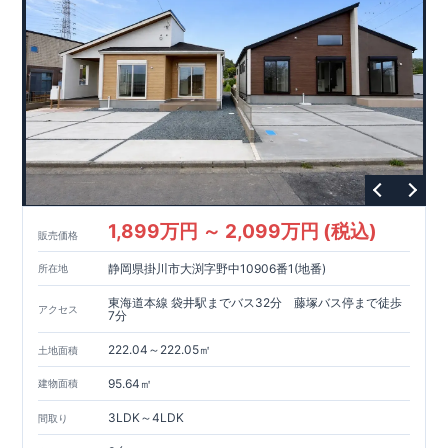
1,899万円 ～ 2,099万円 (税込)
販売価格
静岡県掛川市大渕字野中10906番1(地番)
所在地
東海道本線 袋井駅までバス32分 藤塚バス停まで徒歩
アクセス
7分
222.04～222.05㎡
土地面積
95.64㎡
建物面積
3LDK～4LDK
間取り