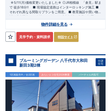
☆5/11(月)価格変更いたしました☆
​
◎
JR相模線
「倉見」
駅ま
で 徒歩18分!!
​ ​
■ 現場協定道路はインターロッキング施工
​
■
それぞれ異なる間取りプランをご用意。
​
■
教育施設や買い物施
設が徒歩圏内♪
◆
ブルーミングガーデンのこだわり ◆
■
全棟、リビングは広々設計で家具を設置して
← 各タイトルをクリ
も十分ゆとりの空間です♪
ック!!
■『長期優良住宅』取得予定!
​
■
リビング全体を見渡せる「対面式
・国の定めた基準を全てク
物件詳細を見る
キッチン」を採用♪
リア
・住宅ローン減税、固定資産税などの税制優遇を受けられ
​
■ キッチンにはポップアップ天井採用でお
しゃれな空間でお料理が可能！
ます。 ・中古市場でも、長期優良住宅が有利に働きます。
■住
宅性能評価ダブル取得予定!
・『設計』住宅性能評価‥‥建物設
見学予約・資料請求
特設サイト
計段階で、国が認めた第三機関が評価しております。 ・『建
設』住宅性能評価‥‥評価を受けた図面通りに施工されている
か、建設までに計4回チェックが行われます。 ・図面や書類上
だけでなく、「現場の施工状況」を検査した上で、品質を保証
しております。
■全棟自社一貫体制!
・誰が何をやったかが明
ブルーミングガーデン 八千代市大和田
分譲
確だからこそ、お客様の安心に繋がります。 ・設計、施工、営
住宅
新田3期2棟
業が協力しあい、最良のプランをご提供いたします。 ・不要な
中間マージンを抑える事で、コストダウンに努めております。
​
1区画販売中／全2区画
みらいエコ住宅2026事業
バーチャル内覧可