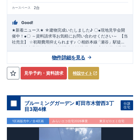
2台
カースペース
Good!
☆建物完成いたしました
♪
★
新着ニュース
★
〇
●
現地見学会開
～資料請求等お気軽にお問い合わせください～
催中！
●
〇
【当
社売主】
☆
初期費用抑えられます
♪
◇相鉄本線
「瀬谷
」駅徒歩
​
​
１９分♪
★☆
当社自慢の魅力溢れる間取り
◇全区画３９坪越えの新規分譲地
&
設備
!
暮らしやすく長く愛さ
◇教育施設が徒歩圏
​
内です
れる安心住まい
♪
◇都内へのアクセス良好
☆★
◇
使い勝手の良い多彩な間取り
◇
物件詳細を見る
・開放感を演出するスタイリッシュな間取り
【勾配天井・折り
上げ天井】
・ 吹き抜けにより明るく開放的なLDKとなってお
ります（5号棟）
【吹き抜け天井】
◇
実際に生活した時に便利
見学予約・資料請求
特設サイト
◇
≪
・ちょっとした収納に
ブルーミングガーデンのこ
【収納スペース・各居室クローゼット
だ
わ
り
≫
←
各タイトルをクリッ
完備】
・リビングや廊下に収納を多数配置!時間短縮ができ主
・『設計』住宅性能評価
‥‥
建物
ク
!!
■
住宅性能評価ダブ
ル
取
得
!
婦に嬉しい
設計段階で、国が認めた第三機関が評価しております。
【食器洗い乾燥機】
・寒い冬や梅雨の季節に大活
・『建
躍！
設』住宅性能評価
スマートフォンで見やすい特設サイトはこちら
【浴室乾燥暖房機】
‥‥
評価を受けた図面通りに施工されている
か、建設までに計
https://www.e-blooming.com/bukken/51775003/
回チェックが行われます。
・図面や書類上
4
ブルーミングガーデン 町田市木曽西3丁
分譲
だけでなく、「現場の施工状況」を検査した上で、品質を保証
住宅
目3期4棟
しております。
・誰が何をやったかが明確
■
全棟自社一
貫
体
制
!
だからこそ、お客様の安心に繋がります。
・設計、施工、営業
1区画販売中／全4区画
みらいエコ住宅2026事業
東京ゼロエミ住宅
が協力しあい、最良のプランをご提供いたします。
・不要な中
間マージンを抑える事で、コストダウンに努めております。