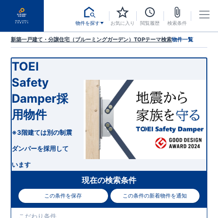
物件を探す
お気に入り
閲覧履歴
検索条件
新築一戸建て・分譲住宅（ブルーミングガーデン）TOP
テーマ検索
物件一覧
TOEI
Safety
Damper採
用物件
※3階建ては別の制震
ダンパーを採用して
います
現在の検索条件
この条件を保存
この条件の新着物件を通知
こだわり条件