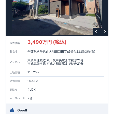
3,490万円 (税込)
販売価格
千葉県八千代市大和田新田字飯盛台238番3(地番)
所在地
東葉高速鉄道 八千代中央駅まで徒歩21分
アクセス
京成電鉄本線 京成大和田駅まで徒歩21分
116.25㎡
土地面積
99.57㎡
建物面積
4LDK
間取り
2台
カースペース
Good!