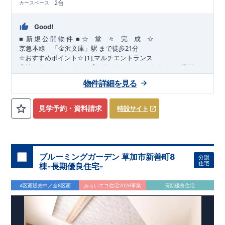
2台
カースペース
Good!
■
■
☆ 堂 々 完 成 ☆
新
規
公
開
物
件
21
京急本
線
「金沢文庫」駅
まで
徒歩
分
,
☆
おすすめポイント
☆
[1]
マルチエントランス
(1
)
家族のライフスタイルに寄り添うマルチエントランス
号棟
,
[2]
多彩な収納プラン
物件詳細を見る
【全居室クローゼット完備】
見学予約・資料請求
特設サイト
お子様のお洋服の収納にも困らない
☆
​
【ウォークインクローゼット】
衣替えも簡単な大容量のウォー
(2
3
)
クインクローゼット搭載
・
号棟
4
​
​
【床下収納】
【可動棚
段】
【大容量シューズクローゼット】
などの、あったらうれしい収納完備
☆
ブルーミングガーデン 草加市新善町8
分譲
,
[3]
テラス
★
住宅
棟-長期優良住宅-
家族の団らんやガーデニング、ちょっとしたアウトドアにも活
(4
)
用できます♪
号棟
4区画販売中／全8区画
みらいエコ住宅2026事業
長期優良住宅
,
[4]
上部吹抜け
上部吹抜けによって光と風が通り、リビング全体が明るく快適
“
”
“
”
に♪
広さ
と
開放感
を感じられる空間。
◎
暮らしに寄り添う住環境
◎