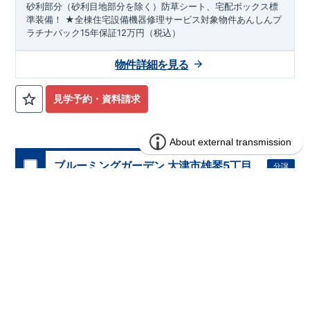
砂利部分（砂利目地部分を除く）防草シート、宅配ボックス標
準装備！ ★全棟住宅設備機器修理サービス対象物件あんしんプ
ラチナパック15年保証12万円（税込）
物件詳細を見る
見学予約・資料請求
ブルーミングガーデン 大津市雄琴5丁目
分譲
住宅
2期14棟 モデル棟
1区画販売中／全14区画
みらいエコ住宅2026事業
即入居可