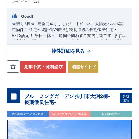
2台
カースペース
Good!
☆残り
3
棟☆
​ ​
建物完成しました!
​ ​
【省エネ】太陽光パネル設
置物件！
住宅性能評価W取得と税制待遇の長期優良住宅・
BELS認定！
平日・休日、時間帯問わずご案内可能です!
まずは
お気軽にお問い合わせください!
教育施設、スーパー、コンビニ、クリニックなど
東武スカイツリーライン
徒歩7分
以内
「新
田」
◆収納も沢山あります！
駅徒歩20～21分！
清門小学校
・季節ものの収納に便利な
徒歩18～19分、
新栄中学校
『ウォーク
物件詳細を見る
徒歩23～24分!
インクローゼット』
◎物件のポイント
（号棟による）
敷地は、
​
・勉強や仕事用に便利な空
36坪～
!
駐車スペー
スは『
間
『テレワークルーム』
2～3台
』!
（号棟による）
​
◆こだわりの内装！
・LDKは
空間演出した折り上げ天井
・開放感のある
『アイラン
見学予約・資料請求
特設サイト
ド風オープンキッチン』
・2階の主寝室は、仕切れる
『主寝室
可変型』
タイプです
◆便利な設備！
・掃除に便利な
『バルコ
ニー水栓』
・雨の日でも洗濯物が干せる
『室内物干』
・梅雨
時や花粉の時期のお洗濯も安心
『浴室乾燥暖房機』
​
​スマート
フォンで見やすい特設サイトはこちら
​
https://www.e-
ブルーミングガーデン 掛川市大渕2棟-
分譲
blooming.com/bukken/20074012/
住宅
長期優良住宅-
2区画販売中／全2区画
みらいエコ住宅2026事業
長期優良住宅