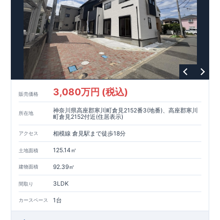
良工法 / R-Evolve パイル
宅地開発手法 / 簡単に地図から
消せる道
3,080万円 (税込)
販売価格
神奈川県高座郡寒川町倉見2152番3(地番)、高座郡寒川
所在地
町倉見2152付近(住居表示)
相模線 倉見駅まで徒歩18分
アクセス
125.14㎡
土地面積
92.39㎡
建物面積
3LDK
間取り
1台
カースペース