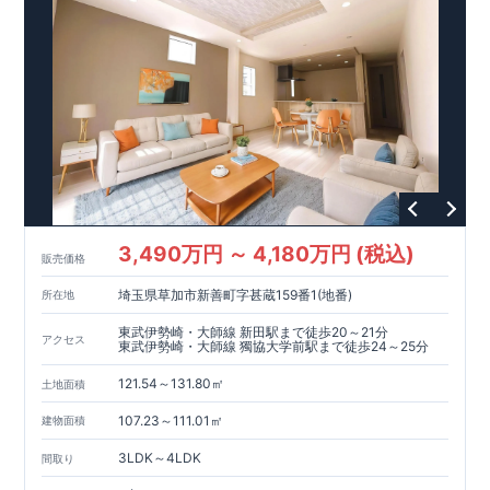
～徒歩圏内～
教育環境
／コンビニ
/
ドラッグストア
／
公園
​
■周辺環境■
【教育施設】
840m
11
​
カナリヤ幼稚園 約
（徒歩
分）
アイン金沢文庫保育
1100m
14
​
園 約
（徒歩
分）
マミーズエンジェル金沢文庫駅前保
1400m
18
822m
11
​
育園 約
（徒歩
分）
釜利谷小学校 約
（徒歩
589m
8
190m
​
​
分）
【買い物施設】
釜利谷高等学校 約
ローソン横浜釜利谷東五丁目店 約
（徒歩
分）
（徒
3
750m
​
歩
分）
セブン
-
イレブン横浜釜利谷東
3
丁目店 約
（徒歩
10
1000m
13
​
​
分）
そうてつローゼン釜利谷店 約
（徒歩
分）
ク
750m
10
リエイト
【その他施設】
S
・
D
金沢釜利谷店 約
（徒歩
分）
154m
2
​
みやざき内科医院 約
（徒歩
分）
金沢白百合クリニッ
819m
11
​
300m
4
​
ク 約
（徒歩
分）
北谷公園 約
（徒歩
分）
金沢
3,490万円 ～ 4,180万円 (税込)
400m
5
​
667m
9
販売価格
自然公園 約
（徒歩
分）
夏山東公園 約
（徒歩
​
分）
■
東栄住宅の家作り■
■
ブルーミングガーデンのこだわり
■
埼玉県草加市新善町字甚蔵159番1(地番)
所在地
​↑
↑ ​​
■
各タイトルをクリック
長期優良住宅取得
【国が定めた７つの技術基準をクリア
☆
】
１
耐久性
/
２劣化対
東武伊勢崎・大師線 新田駅まで徒歩20～21分
アクセス
策
/
３維持管理性
４
住宅面積
/
５省エネルギー性
/
６
居住環境
/
７
維
東武伊勢崎・大師線 獨協大学前駅まで徒歩24～25分
​ ​
​
持保全管理
■
住宅性能評価ダブル取得
スマートフォンで見やす
​​​
TEL:0120-07-1081​
121.54～131.80㎡
​
い特設サイトはこちら
お問い合わせお待ちしております
★
物件のご案内は、
☆
事前予約
が
オススメ
土地面積
​
​
です
※
未完成の場合は、現地確認の他に
☆
スムーズにご案内が可能
♪
お気軽にお問い合わせくださ
近くにある同仕様の完成物
107.23～111.01㎡
建物面積
い
件をご案内致します。
♪
3LDK～4LDK
間取り