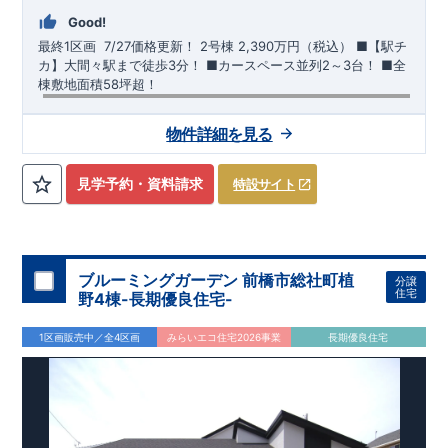
Good!
最終1区画 7/27価格更新！
​
2号棟
2,390万円（税込）
​■【駅チ
カ】大間々駅まで徒歩3分！ ​■カースペース並列2～3台！ ​■全
棟敷地面積58坪超！
【交通】
わたらせ渓谷鉄道
『大間々』駅……徒歩3分（約230
物件詳細を見る
ｍ）
​上毛電鉄、東武桐生線
​『赤城』駅……徒歩11分（約870
ｍ）
見学予約・資料請求
特設サイト
【学校】
​大間々南
小学校……徒歩10分（約790ｍ）
​大間々
中学
校
……
徒歩10分（約780ｍ）
【妥協のない家づくり】
​↓ クリックすると詳細ページが表示
されます
長期優良住宅
​住宅性能評価
地震に強い家づくり
ブルーミングガーデン 前橋市総社町植
分譲
（地盤編
）
​地震に強い家づくり（建物編）
地震に強い家づく
住宅
野4棟-長期優良住宅-
り（制震編）
【ブルーミングガーデンが選ばれる理由】
​↓ クリックすると
1区画販売中／全4区画
みらいエコ住宅2026事業
長期優良住宅
詳細ページが表示されます
​暮らしを豊かにする空間アイデア
外観デザインへのこだわり
メンテナンスリフォーム
お問い合わせ​
027-320-1238
​
高崎営業所（定休日：火曜日・水
曜日）
営業時間／9：30～18：30
​
​ ​
GOOD DESIGN AWARD2024
​
東栄住宅​
は、この度2024年度