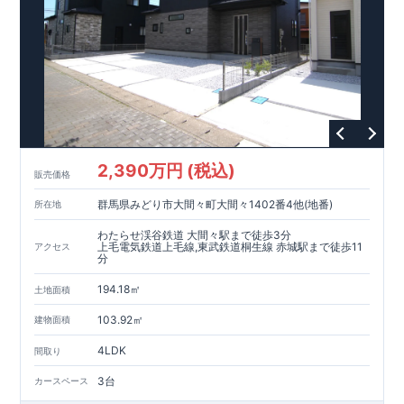
2,390万円 (税込)
販売価格
群馬県みどり市大間々町大間々1402番4他(地番)
所在地
わたらせ渓谷鉄道 大間々駅まで徒歩3分
上毛電気鉄道上毛線,東武鉄道桐生線 赤城駅まで徒歩11
アクセス
分
194.18㎡
土地面積
103.92㎡
建物面積
4LDK
間取り
3台
カースペース