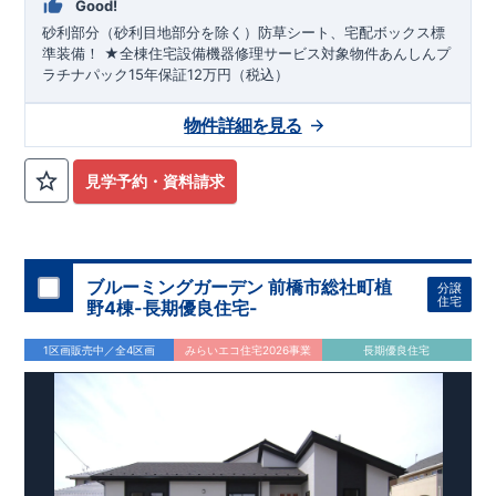
Good!
砂利部分（砂利目地部分を除く）防草シート、宅配ボックス標
準装備！ ★全棟住宅設備機器修理サービス対象物件あんしんプ
ラチナパック15年保証12万円（税込）
物件詳細を見る
見学予約・資料請求
ブルーミングガーデン 前橋市総社町植
分譲
住宅
野4棟-長期優良住宅-
1区画販売中／全4区画
みらいエコ住宅2026事業
長期優良住宅