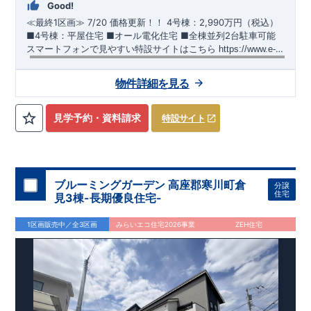
Good!
≪最終1区画≫
​
7/20 価格更新！！
​
4号棟：2,990万円（税込）
​​
■4号棟：平屋住宅 ​■オール電化住宅 ​■全棟並列2台駐車可能 ​
スマートフォンで見やすい特設サイトはこちら
​
https://www.e-
blooming.com/bukken/51574032/
【交通】
上越線
『群馬総社』駅……徒歩16分（約1270ｍ）
物件詳細を見る
【学校】
​勝山
小学校……徒歩5分（約390ｍ）
​第六
中学校
……
徒
歩13分（約1030ｍ）
見学予約・資料請求
特設サイト
【妥協のない家づくり】
​↓ クリックすると詳細ページが表示
されます
長期優良住宅
​住宅性能評価
地震に強い家づくり
（地盤編
）
​地震に強い家づくり（建物編）
地震に強い家づく
り（制震編）
ブルーミングガーデン 高座郡寒川町倉
分譲
【ブルーミングガーデンが選ばれる理由】
​↓ クリックすると
住宅
見3棟-長期優良住宅-
詳細ページが表示されます
​暮らしを豊かにする空間アイデア
外観デザインへのこだわり
メンテナンスリフォーム
1区画販売中／全3区画
みらいエコ住宅2026事業
ZEH住宅
お問い合わせ​
027-320-1238
​
高崎営業所（定休日：火曜日・水
曜日）
営業時間／9：30～18：30
​
​ ​
GOOD DESIGN AWARD2024
​
東栄住宅​
は、この度2024年度
グッドデザイン賞を3プロジェクト同時受賞いたしました。
木造住宅用制震ダンパー / 東栄セーフティダンパー
地盤改