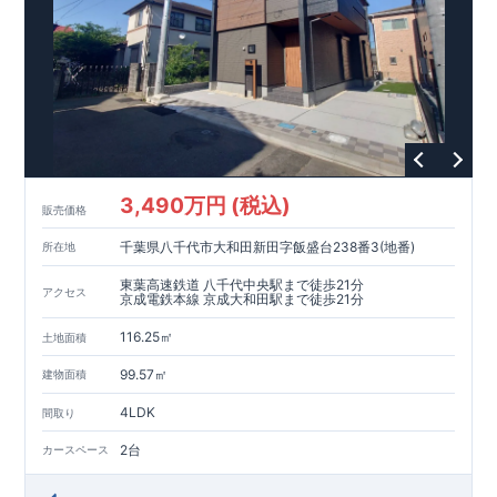
3,490万円 (税込)
販売価格
千葉県八千代市大和田新田字飯盛台238番3(地番)
所在地
東葉高速鉄道 八千代中央駅まで徒歩21分
アクセス
京成電鉄本線 京成大和田駅まで徒歩21分
116.25㎡
土地面積
99.57㎡
建物面積
4LDK
間取り
2台
カースペース