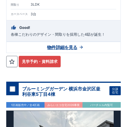
3LDK
間取り
3台
カースペース
Good!
各棟こだわりのデザイン・間取りを採用した4邸が誕生！
物件詳細を見る
見学予約・資料請求
ブルーミングガーデン 横浜市金沢区釜
分譲
住宅
利谷東5丁目4棟
1区画販売中／全4区画
みらいエコ住宅2026事業
バーチャル内覧可