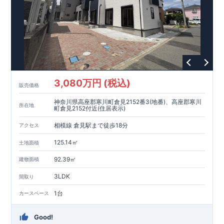
消せる道
3,080万円 (税込)
販売価格
神奈川県高座郡寒川町倉見2152番3(地番)、高座郡寒川
所在地
町倉見2152付近(住居表示)
相模線 倉見駅まで徒歩18分
アクセス
125.14㎡
土地面積
92.39㎡
建物面積
3LDK
間取り
1台
カースペース
Good!