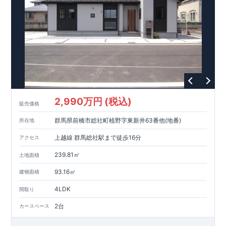
グッドデザイン賞を3プロジェクト同時受賞いたしました。
木造住宅用制震ダンパー / 東栄セーフティダンパー
地盤改
良工法 / R-Evolve パイル
宅地開発手法 / 簡単に地図から
消せる道
スマートフォンで見やすい特設サイトはこちら
https://www.e-blooming.com/bukken/51575021/
2,990万円 (税込)
販売価格
群馬県前橋市総社町植野字東新井63番他(地番)
所在地
上越線 群馬総社駅まで徒歩16分
アクセス
239.81㎡
土地面積
93.16㎡
建物面積
4LDK
間取り
2台
カースペース