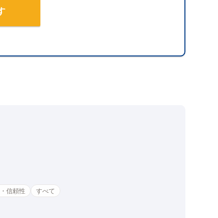
す
。
・信頼性
すべて