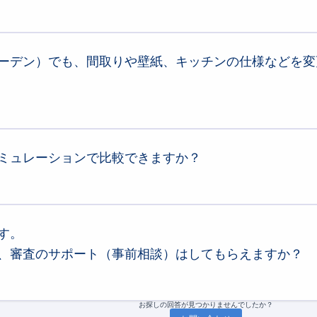
頭金ゼロで購入されています
。
why-zero-down-payment/
。 ブルーミングガーデンの新築一戸建ては
独自の制震ダンパー（東栄セーフティダンパー）を標準採
ーデン）でも、間取りや壁紙、キッチンの仕様などを変
）の1.5倍の強度を持ちます。
ィダンパー）
パーを標準採用＊しています。
」技術を採用しており、以下の特徴があります。
事の進捗状況によっては
「カラーセレクト（色変更）」が可能
です。
相当の揺れを連続で受けても倒壊しないことを実証実験で確認
以上経過しても性能が変わらないため、交換や調整の費用がかか
ミュレーションで比較できますか？
住宅は、販売開始時点で行政庁の「建築確認」を取得済みであり
24年度グッドデザイン賞を受賞した、信頼性の高い技術です。
の位置などの変更は対応できません。
余震からも建物のダメージを抑え、住まいを長期間守り続けます。
ます。
ついて
ある「金利タイプを選択してください」の項目を通じて、
異なる金融機関や金利タイプごとの金利
 によっては、フローリング、建具（ドア）、キッチン、浴室な
選択することで、それぞれの金利に基づいた月々の返済額や購入可能金額の目安を算出可能です。 
を前提
としています。
す。
があります。 ご自身で色を選ぶことで、より愛着のある住まい
固定期間選択型など複数の金利タイプが存在し、それぞれ金利上昇リスクや返済計画が大きく異な
の工事進捗により異なります。 詳しくは営業担当者にご確認ください。
については、金利優遇による当社提携ローンもございますので、ぜひお気軽に資料請求または来場
、審査のサポート（事前相談）はしてもらえますか？
こそ、ぜひ私たちにご相談ください。 当社の営業担当者が窓口となり、お客様の資金計画やご状況
お探しの回答が見つかりませんでしたか？