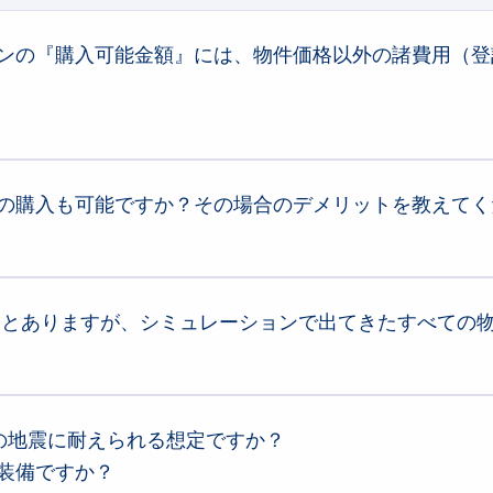
5
1.275
三井住友銀行
%
%
ンの『購入可能金額』には、物件価格以外の諸費用（登
0
0.945
横浜銀行
%
%
0
0.950
ドコモSMTBネット銀行
%
%
諸費用は含まれておりません
。
出する場合」も、「物件価格から月々の支払い額を試算する場合」も、あくまで「物件自体の表示価
」が必要となります。
の購入も可能ですか？その場合のデメリットを教えてく
安
と言われますが、東栄住宅のブルーミングガーデンを
売主から直接ご購入いただく場合、諸費用の
用を含む正確な資金計画については、ぜひ営業担当者までお気軽にご相談ください。
ーデンをご契約いただくお客様の
約7割が「頭金ゼロ」を選択※
されています。※ 2022年12月～20
ンなど他のローンに比べて金利が低く設定されているため、無理に頭金を入れて貯金を減らすより
には十分ご留意ください。
』とありますが、シミュレーションで出てきたすべての
借入額が増える分、支払う利息の総額が増えます。
されている物件が対象
です。
付売地」も表示される場合がありますが、これらは建物がないため「住宅性能評価書」の対象外と
借入額に応じて、月々の返済額も高くなります。
の地震に耐えられる想定ですか？
いて最高等級を取得
しています。 設計から完成まで、国が定めた第三者機関が評価を行うことで、耐
0年間の長期保証」という充実したサポートをご用意しております。
原則として現金で必要ですが、当社（売主）から直接ご購入いただく場合は、「仲介手数料」がかか
装備ですか？
べきか残すべきかについてもお気軽に営業担当者へご相談ください。