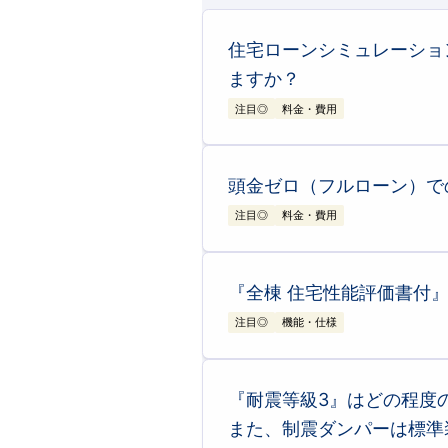
1.02
みずほ銀行
住宅ローンシミュレーショ
ますか？
0.95
りそな銀行
注目◎
料金・費用
1.08
三井住友信託銀行
いいえ、本サイトのシミュレーション結果には、
「月々の返済希望額から購入可能な物件価格を算
用（登記費用、火災保険料、ローン保証料など）
頭金ゼロ（フルローン）で
一般的に諸費用は
「物件価格の5%～10%」が目
め、初期費用を抑えることが可能です。
お客様ごとの自己資金やご年収に合わせた、諸費
注目◎
料金・費用
はい、可能です。 実際、当社のブルーミングガ
住宅ローンは、一般的に自動車ローンや教育ロー
となる場合も多いためです。 ただし、以下の点
『全棟 住宅性能評価書付
総返済額の増加
注目◎
機能・仕様
検索結果のうち、
「新築分譲住宅」のタブに表示
シミュレーション結果には「売地」や「建築条件
月々の返済負担
『耐震等級3』はどの程度
【ブルーミングガーデンの新築一戸建てなら】
全棟で
「住宅性能表示制度」の4分野6項目にお
品質に自信があるからこそ、
お引渡し後「最大6
「頭金ゼロ」でも、登記費用などの「諸費用」は
また、制震ダンパーは標準
とが可能です。
お客様のライフプランに合わせて、頭金を入れる