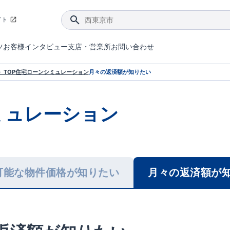
イト
ツ
お客様インタビュー
支店・営業所
お問い合わせ
てダメージを抑える制震技術。
4分野6項目で最高等級を取得！
ブルーミングガーデンは選ばれています。
件があったら行ってみよう！
ブルーミングガーデンは全棟で断熱等性能等級の「5」以上を標準取得しています。
東栄住宅では、地盤に特化した造成部門を社内に設置しお客様が安心して暮らせる土地をご提供するために、様々な取り組みを行っています。
声を大きくしてお伝えすることではないけど、実際に住んでみるとわかってくる。ブルーミングガーデンがこだわる「暮らしやすさ」を少しだけご紹介。
住宅にまつわるコラム。エリアから、キーワードから検索ができます。
室内空間を快適に保つ断熱性能
｢良い家を作って、きちんと手入れをして、長く大切に使う｣ことを目的とした、国が定めた7つの技術基準をクリ
ここまでやって低価格。コストパフォー
東栄住宅の特徴のひとつが自社一貫体制。土地の仕入れからお客様のご入居まで、東栄住宅のスタッフが携わっています。
東栄住宅の『分譲住宅』、『注文住宅』をご紹介いただくことでご紹介者様・ご成約いただいたお客様双方に特典をお贈りします。
TOP
住宅ローンシミュレーション
月々の返済額が知りたい
ミュレーション
可能な物件価格が知りたい
月々の返済額が