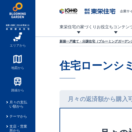
企業サ
東栄住宅の家づくり
お役立ちコンテン
地震に強い東栄住宅！ブルーミングガーデンは全棟住宅性能評価最高等級を取得！
「暮らしを豊かに」「帰ってきたくなる家」「お家時間を充実させたい」その想いから自社の設計士がお客様のニーズを反映した住み心地の良い新たな仕様を定期的にお届けしていきます。
設計から完成まで、国が定めた第三者機関が住宅性能を評価します
不動産（新築一戸建て・土地・条件付売地）購入は、各種手続きや見慣れない言葉などがたくさんあります。そんな不安もスッキリ解消！
東栄住宅に関する大切なキーワードの意味を一覧から見ることができます。
自社設計士考案の新仕様プロジェクト始動！
揺れに耐えるだけではなく、揺れ自体を低減し
ブルーミングガーデンは全棟住宅性能表示制度
家づくりのプロである業者さん、内情を知り尽くした東栄住宅の社員にも
現地見学するとメリットいっぱい！気になる物
家づくりのプロにも選ばれています
もっと暮らし快適プロジェクト
新築一戸建て・分譲住宅（ブルーミングガーデン）
エリアから
住宅ローンシ
地図から
路線から
月々の返済額から購入
月々の支払
い額から
テーマから
支店・営業
所から