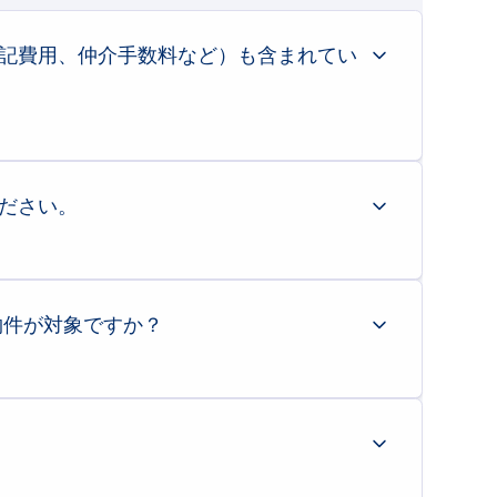
1.025
三菱UFJ銀行
%
記費用、仲介手数料など）も含まれてい
1.325
常陽銀行
%
格」をベースとした目安となります。 実際のご購入時には、別途「
諸費
ださい。
中で大きなウェイトを占める「仲介手数料」がかかりません
。 そのた
25年11月迄のご契約データより
も、
手元資金を教育費や急な出費に備えて残しておくこと
が「メリット」
物件が対象ですか？
なります。
震等級3などの高い性能が客観的に証明されています。 さらに、建物の
りません。 そのため、ご用意いただく自己資金（初期費用）を抑えるこ