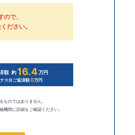
すので、
談ください。
16.4
済額
約
万円
0
ーナス分ご返済額
万円
るものではありません。
融機関に詳細をご確認ください。