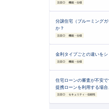
ブルーミングガーデンの約70％のご購入者様は
注目◎
機能・仕様
https://www.e-blooming.com/feature/
耐震等級3は
耐震等級1の1.5倍の強度
になります
1
耐震等級3とは
分譲住宅（ブルーミングガ
建築基準法の耐震基準（等級1
か？
2
制震ダンパー（東栄セーフテ
現在、対象物件には制震ダン
注目◎
機能・仕様
住友ゴム工業の「高減衰ゴム
原則として「間取り」の変更はできませんが、工
繰り返す地震に強い：
震度7
1
間取り変更について
メンテナンスフリー：
60年
金利タイプごとの違いをシ
ブルーミングガーデンの分譲
グッドデザイン賞受賞：
20
させているため、間取りや窓
注目◎
機能・仕様
これにより、一度の大地震だけでなく、その後の
＊: 3階建て、沖縄エリアの物件は対象外となり
2
カラーセレクト（色変更）に
はい、住宅ローンシミュレーションの結果画面に
ご契約いただくタイミング＊
シミュレーションでは、金利タイプや金融機関を
あり、計算自体は
固定金利（元利均等返済方式）
住宅ローンの審査が不安で
わせてお選びいただける場合
一般的に、住宅ローンには変動金利、固定金利、
比較検討することが重要
です。
＊: 対象となる部位の期限は、エリアや各物件
実際の適用金利や具体的なメリット・デメリット
提携ローンを利用する場合
注目◎
セキュリティ・信頼性
はい、もちろんです。審査にご不安をお持ちの方
す。