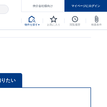
仲介会社様向け
マイページにログイン
物件を探す
お気に入り
閲覧履歴
検索条件
アした認定住宅です。
マンスには自信があります。
デザインテイストごとにサブブランドを開設し、意匠性の高い住宅を、よりわかりやすく、手の届きやすい形でご提案していきます。
東栄住宅では、お引渡し後最大10回の無料定期点検と最大60年間の品質保証を実施しています。
当サイトについて、ブルーミングガーデンシリーズに関して、東栄ホームサービス株式会社について。
デザインで、分譲住宅を変えていく。
知りたい