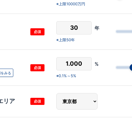
上限10000万円
年
必須
上限50年
%
必須
利をみる
0.1%～5%
エリア
必須