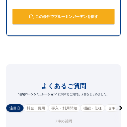
この条件でブルーミンガーデンを探す
1.025
みずほ銀行
%
1.275
三井住友銀行
%
よくあるご質問
1.025
三菱UFJ銀行
%
"住宅ローンシミュレーション"
に関するご質問と回答をまとめました。
0.950
りそな銀行
%
注目◎
料金・費用
導入・利用開始
機能・仕様
セキュリテ
0.945
横浜銀行
%
7
件の質問
1.325
常陽銀行
%