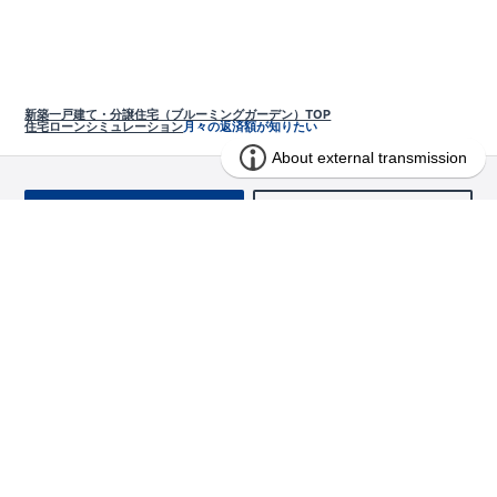
新築一戸建て・分譲住宅（ブルーミングガーデン）TOP
住宅ローンシミュレーション
月々の返済額が知りたい
お問い合わせ
求む!! 建売用地
物件を探す
エリアから探す
東栄の家づくり
北海道・東北
長期優良住宅
お役立ちコンテンツ
北海道
宮城県
福島県
住宅性能評価書
関東
ご契約までの道のり
お客様インタビュー
茨城県
栃木県
群馬県
埼玉県
ブルーミングガーデンは地震につよい<地盤編>