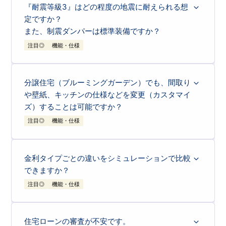
シミュレーション結果には「売地」や「建築条件付売地」も表示される
『耐震等級3』はどの程度の地震に耐えられる想
場合がありますが、これらは建物がないため「住宅性能評価書」の対象
借入額に応じて、月々の返済額も高
月々の返済
外となります。
負担
定ですか？
くなります。
【ブルーミングガーデンの新築一戸建てなら】
また、制震ダンパーは標準装備ですか？
全棟で
「住宅性能表示制度」の4分野6項目において最高等級を取得
し
「頭金ゼロ」でも、登記費用などの「諸費用」は原則として現金で必要
ています。 設計から完成まで、国が定めた第三者機関が評価を行うこ
ですが、当社（売主）から直接ご購入いただく場合は、「仲介手数料」
とで、耐震等級3などの高い性能が客観的に証明されています。 さら
注目◎
機能・仕様
がかかりません。 そのため、ご用意いただく自己資金（初期費用）を
に、建物の品質に自信があるからこそ、
お引渡し後「最大60年間の長
抑えることが可能です。
期保証」という充実したサポートをご用意しております。
お客様のライフプランに合わせて、頭金を入れるべきか残すべきかにつ
いてもお気軽に営業担当者へご相談ください。
耐震等級3は
耐震等級1の1.5倍の強度
になります。 ブルーミングガーデ
ブルーミングガーデンの約70％のご購入者様は頭金ゼロで購入されて
ンの新築一戸建ては
独自の制震ダンパー（東栄セーフティダンパー）を
います
。
標準採用＊
し、「繰り返す揺れ」にも備えています。
分譲住宅（ブルーミングガーデン）でも、間取り
1
耐震等級3とは
https://www.e-blooming.com/feature/why-zero-down-
payment/
や壁紙、キッチンの仕様などを変更（カスタマイ
建築基準法の耐震基準（等級1）の1.5倍の強
ズ）することは可能ですか？
度を持ちます。
注目◎
機能・仕様
2
制震ダンパー（東栄セーフティダンパー）
現在、対象物件には制震ダンパーを標準採用
原則として「間取り」の変更はできませんが、工事の進捗状況によって
は
「カラーセレクト（色変更）」が可能
です。
＊しています。
1
間取り変更について
金利タイプごとの違いをシミュレーションで比較
住友ゴム工業の「高減衰ゴム」技術を採用し
ブルーミングガーデンの分譲住宅は、販売開
できますか？
ており、以下の特徴があります。
始時点で行政庁の「建築確認」を取得済みで
注目◎
機能・仕様
繰り返す地震に強い：
震度7相当の揺れを連
あり、また「耐震等級3」などの性能評価を
続で受けても倒壊しないことを実証実験で確
確定させているため、間取りや窓の位置など
はい、住宅ローンシミュレーションの結果画面にある「金利タイプを選
認済みです。
択してください」の項目を通じて、
異なる金融機関や金利タイプごとの
金利水準を比較し、返済額の目安を試算
することができます。
の変更は対応できません。
住宅ローンの審査が不安です。
シミュレーションでは、金利タイプや金融機関を選択することで、それ
メンテナンスフリー：
60年以上経過しても