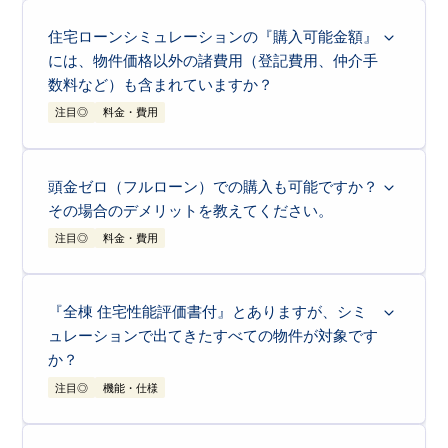
1.080
三井住友信託銀行
%
住宅ローンシミュレーションの『購入可能金額』
には、物件価格以外の諸費用（登記費用、仲介手
0.950
住信SBIネット銀行
%
数料など）も含まれていますか？
注目◎
料金・費用
いいえ、本サイトのシミュレーション結果には、
諸費用は含まれており
ません
。
「月々の返済希望額から購入可能な物件価格を算出する場合」も、「物
頭金ゼロ（フルローン）での購入も可能ですか？
件価格から月々の支払い額を試算する場合」も、あくまで「物件自体の
表示価格」をベースとした目安となります。 実際のご購入時には、別
その場合のデメリットを教えてください。
途「
諸費用（登記費用、火災保険料、ローン保証料など）
」が必要とな
ります。
一般的に諸費用は
「物件価格の5%～10%」が目安
と言われますが、東
注目◎
料金・費用
栄住宅のブルーミングガーデンを
売主から直接ご購入いただく場合、諸
費用の中で大きなウェイトを占める「仲介手数料」がかかりません
。
そのため、初期費用を抑えることが可能です。
お客様ごとの自己資金やご年収に合わせた、諸費用を含む正確な資金計
はい、可能です。 実際、当社のブルーミングガーデンをご契約いただ
画については、ぜひ営業担当者までお気軽にご相談ください。
くお客様の
約7割が「頭金ゼロ」を選択※
されています。※ 2022年12月
～2025年11月迄のご契約データより
『全棟 住宅性能評価書付』とありますが、シミ
住宅ローンは、一般的に自動車ローンや教育ローンなど他のローンに比
べて金利が低く設定されているため、無理に頭金を入れて貯金を減らす
ュレーションで出てきたすべての物件が対象です
よりも、
手元資金を教育費や急な出費に備えて残しておくこと
が「メリ
ット」となる場合も多いためです。 ただし、以下の点には十分ご留意
ください。
か？
注目◎
機能・仕様
借入額が増える分、支払う利息の総
総返済額の
増加
額が増えます。
検索結果のうち、
「新築分譲住宅」のタブに表示されている物件が対象
です。