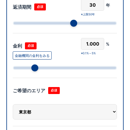
年
返済期間
必須
上限50年
%
金利
必須
0.1%～5%
金融機関の金利をみる
ご希望のエリア
必須