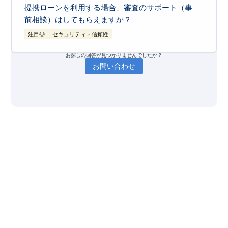
ぞれの金利に基づいた月々の返済額や購入可能金額の目安を算出可能で
2
カラーセレクト（色変更）について
提携ローンを利用する場合、審査のサポート（事
す。 ただし、このシミュレーション結果はあくまで目安となる簡易的
性能が変わらないため、交換や調整の費用が
な計算であり、計算自体は
固定金利（元利均等返済方式）を前提
として
ご契約いただくタイミング＊ によっては、
います。
前相談）はしてもらえますか？
かかりません。
一般的に、住宅ローンには変動金利、固定金利、固定期間選択型など複
数の金利タイプが存在し、それぞれ金利上昇リスクや返済計画が大きく
フローリング、建具（ドア）、キッチン、浴
注目◎
セキュリティ・信頼性
異なります。そのため、お客様の
ライフプランに合わせた最適な金利タ
グッドデザイン賞受賞：
2024年度グッドデ
イプを比較検討することが重要
です。
室などの「カラー（色）」をお客様のお好み
実際の適用金利や具体的なメリット・デメリットについては、金利優遇
ザイン賞を受賞した、信頼性の高い技術で
による当社提携ローンもございますので、ぜひお気軽に資料請求または
に合わせてお選びいただける場合がありま
はい、もちろんです。審査にご不安をお持ちの方こそ、ぜひ私たちにご
お探しの回答が見つかりませんでしたか？
来場予約の上、営業担当者にご相談ください。
す。
相談ください。 当社の営業担当者が窓口となり、お客様の資金計画や
お問い合わせ
ご状況に合わせて、
金融機関のご紹介や事前審査の手続きをサポート
い
す。 ご自身で色を選ぶことで、より愛着の
これにより、一度の大地震だけでなく、その後の余震からも建物のダメ
たします。
ージを抑え、住まいを長期間守り続けます。
ある住まいづくりが可能です。
＊: 3階建て、沖縄エリアの物件は対象外となります。
【担当者を介するメリット】
＊: 対象となる部位の期限は、エリアや各物件の工事進捗により異なり
ます。 詳しくは営業担当者にご確認ください。
金融機関によって審査
基準（勤続年数や年収
の捉え方など）は異な
ります。 豊富な経験か
銀行の選定
ら、お客様の状況に合
わせた「金融機関」や
「プラン」をご提案で
きます。
複雑な書類の準備や記
入方法についても丁寧
にアドバイスし、提出