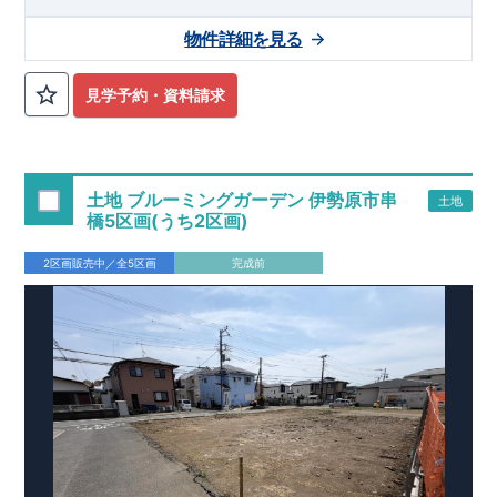
パー・コンビニ・ドラッグストア等商業施設も充実!! ★【ビル
トイン食洗機】・【浴室換気乾燥機】・【宅配ボックス】・
物件詳細を見る
【スマートサニタリー】等ワンランク上の仕様を標準装備!!
見学予約・資料請求
土地 ブルーミングガーデン 伊勢原市串
土地
橋5区画(うち2区画)
2区画販売中／全5区画
完成前