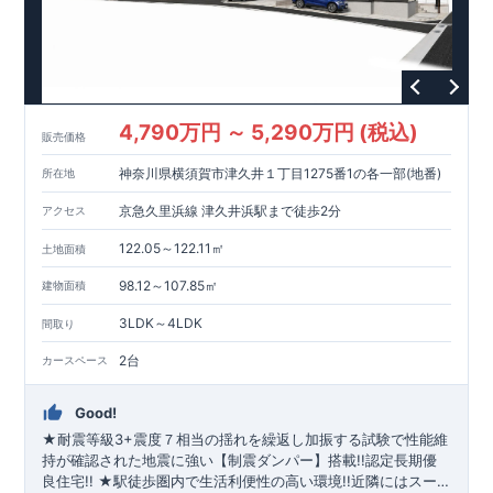
住宅性能評価ダブル取得!
(
←詳しくはクリック
!)
・『設計』住
宅性能評価‥‥建物設計段階で、国が認めた第三者機関が評価し
ております。
・『建設』住宅性能評価‥‥評価を受けた図面通り
に施工されているか、建設までに計
4
回チェックが行われま
す。
・図面や書類上だけでなく、「現場の施工状況」を検査し
た上で、品質を保証しております。
■全棟自社一貫体制!
(
←詳
4,790万円 ～ 5,290万円 (税込)
販売価格
しくはクリック
!)
・誰が何をやったかが明確だからこそ、お客
様の安心に繋がります。
・設計、施工、営業が協力しあい、ベ
神奈川県横須賀市津久井１丁目1275番1の各一部(地番)
所在地
ストプランをご提供いたします。
・不要な中間マージンを抑え
る事で、コストダウンに努めております。
!
現地案内予約受付
京急久里浜線 津久井浜駅まで徒歩2分
アクセス
中
!
・現地ご見学予約受付中◎ 平日やお仕事終わりのご案内も
可能です
!
ご希望のお客様は一度ご連絡ください！
・ホームペ
122.05～122.11㎡
土地面積
ージに載っていない詳しい内容や、資金計画のご相談、
ご質問
98.12～107.85㎡
建物面積
等がございましたらお気軽にご連絡下さい。
TEL
0564-57-0257
東栄住宅 岡崎営業所
3LDK～4LDK
間取り
2台
カースペース
Good!
★耐震等級3+震度７相当の揺れを繰返し加振する試験で性能維
持が確認された地震に強い【制震ダンパー】搭載!!認定長期優
良住宅!! ★駅徒歩圏内で生活利便性の高い環境!!近隣にはスー