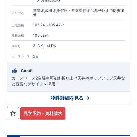
115-6(住居表示)
【 全棟自社一貫体制 】
常磐線,成田線,千代田・常磐緩行線 我孫子駅まで徒歩19
設計・施工・営業が一貫。不要な中間マージンを抑え、コスト
アクセス
分
ダウンを実現。
【 耐震等級3取得 】
105.24～105.42㎡
土地面積
ランク「3」を取得。建築基準法の1.5倍の耐震力。
【 住宅性能評価ダブル取得 】
105.58㎡
建物面積
設計段階・建設段階で第三者機関による検査を実施し、品質を
3LDK～4LDK
保証。
間取り
【 長期優良住宅 】
2台
カースペース
長期にわたる安心・快適な住まいを実現する住宅です。税制優
遇や中古市場での有利性も兼ね備えています。
【 充実のアフターサポート 】
Good!
お引渡し後、最大4回の無料点検と最長60年保証。グループ会
カースペース2台駐車可能!! ​折り上げ天井やポップアップ天井な
社が責任を持って対応。
ど豊富なデザインを採用!!
■‐■‐■‐■‐■‐■‐■‐■
現地案内 予約受付中！
物件詳細を見る
まずはお気軽にお問合せください。
資料請求・お電話どちらも可能です。
三島営業所直通: 0120-1081-15
見学予約・資料請求
■‐■‐■‐■‐■‐■‐■‐■