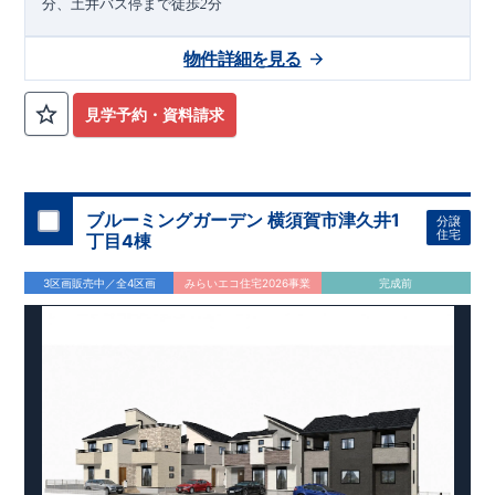
分、土井バス停まで徒歩
分
2
2026
年
11
月
物件詳細を見る
下旬完成
予定
近隣の完成物件のご案内可能！まずはお気軽にお問い合わせ
を！
見学予約・資料請求
来場予約：
Web
：
TEL:0564-57-0257
物件のおすすめポイント
耐震、制震に優れた
【
ダンパー
】採用！
1
号棟、お子さまの勉強や作業スペースとしても使える【
マルチ
ブルーミングガーデン 横須賀市津久井1
分譲
住宅
スキップ
】、
丁目4棟
雨の日も気にせず干せる【
イ
ン
ナ
ー
バ
ルコ
ニ
ー
】
3区画販売中／全4区画
みらいエコ住宅2026事業
完成前
2
号棟、来客時には客間にもなる【
便利な和室
】、洗面室にはタ
​
オルや肌着類などの収納に【
便
利な
可
動棚
】を採用
3
号棟、食器や調理器具、日用品などが片付く【
可動棚付パント
​
リー
】を設置。
ホテルのようなおしゃれなデザインが特徴的な
【
洗面化粧台
】継ぎ目のないカウンターとオープン収納を採用
し、お手入れのしやすい仕様となっております。
東栄住宅の家づくりへのこだわり
■『長期優良住宅』取得!
(
←
詳しくはクリック
!)
・
国が定めた
7
つの技術基準をクリアしてい
ます。
・住宅ローン減税、固定資産税などの税制優遇を受けら
れます。
・中古市場でも、長期優良住宅が有利に働きます。
■