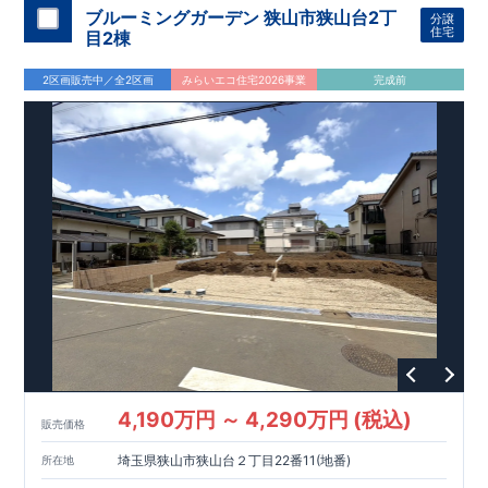
という基準から、さらに1.5倍の耐震力を達成しています。
ブルーミングガーデン 狭山市狭山台2丁
分譲
【住宅性能評価ダブル取得】
住宅
目2棟
・設計住宅性能評価：建物設計段階で、国が認めた第三者機関
が評価しています。
2区画販売中／全2区画
みらいエコ住宅2026事業
完成前
・建設住宅性能評価：評価を受けた図面通りに施工されている
か、建設までに、計4回のチェックが行われます。
図面や書類上だけでなく、現場の施工状況を検査した上で、品
質を保証しています。
【長期優良住宅】
長期優良住宅とは、｢良い家を作って、きちんと手入れをして、
長く大切に使う｣ことを目的とした認定制度。
住宅ローン減税、固定資産税などの税制優遇を受けられるだけ
でなく、中古市場でも、長期優良住宅が有利に働きます。
【充実のアフターサポート】
・東栄住宅では、お引渡し後最大10回の無料定期点検と、60年
間の品質保証を実施。
お引渡しからが本当のお付き合いだと考え、アフターサービス
を外部の業者に委託せず、
東栄住宅グループ「東栄ホームサービス株式会社」にて責任を
もって対応いたします。
4,190万円 ～ 4,290万円 (税込)
販売価格
埼玉県狭山市狭山台２丁目22番11(地番)
所在地