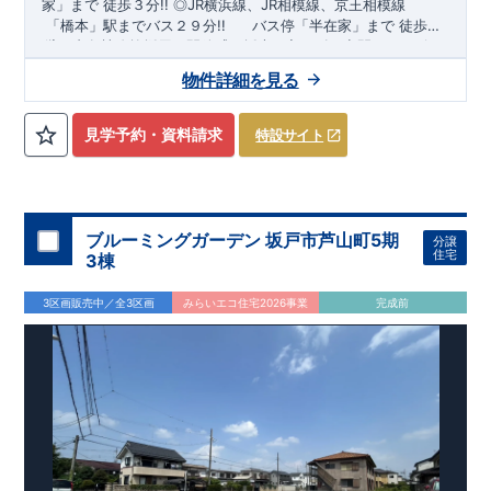
家
」まで 徒歩３分!!
​
◎JR横浜線、JR相模線、京王相模線
​
「橋本」
駅までバス２９分!!
​
バス停「
半在家
」まで 徒歩３
分!!
◆
ブルーミングガーデンのこだわり ◆
■ 各棟吹抜採用で開放感・採光たっぷりの空間♪
← 各タイトルをクリ
■
リビン
グ全体を見渡せる「対面式キッチン」を採用♪
ック!!
■『長期優良住宅』取得予定!
・国の定めた基準を全てク
■ 南向きリビン
物件詳細を見る
グで日当たり良好！
リア ・住宅ローン減税、固定資産税などの税制優遇を受けられ
​
■全棟インナーバルコニー採用で急な悪天
候でも安心！
ます。 ・中古市場でも、長期優良住宅が有利に働きます。
​
■全居室クローゼット付きで申し分ない収納力
■住
◎
宅性能評価ダブル取得予定!
・『設計』住宅性能評価‥‥建物設
見学予約・資料請求
特設サイト
計段階で、国が認めた第三機関が評価しております。 ・『建
設』住宅性能評価‥‥評価を受けた図面通りに施工されている
か、建設までに計4回チェックが行われます。 ・図面や書類上
だけでなく、「現場の施工状況」を検査した上で、品質を保証
しております。
■全棟自社一貫体制!
・誰が何をやったかが明
ブルーミングガーデン 坂戸市芦山町5期
分譲
確だからこそ、お客様の安心に繋がります。 ・設計、施工、営
住宅
3棟
業が協力しあい、最良のプランをご提供いたします。 ・不要な
中間マージンを抑える事で、コストダウンに努めております。
3区画販売中／全3区画
みらいエコ住宅2026事業
完成前