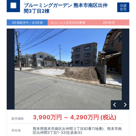
の新たな空間提案
ぜひお気軽にお問い合わせください♪
「マルチエントランス」
が受賞いたしまし
ブルーミングガーデン 熊本市南区出仲
分譲
た！
西宮営業所
○
耐震等級最高等級3
TEL
：
0798-38-1246
・数百年に一度の地震に耐える力
住宅
間3丁目2棟
の
(
定休日：火・水・年末年始
1.5
倍の耐震性！
・さらに繰り返しの地震に強い
)
制震
ダンパ
ー
採用で安心！
○
長期優良住宅
・住宅ローン控減額、固定資
2区画販売中／全2区画
みらいエコ住宅2026事業
ZEH住宅
産税減額期間拡充などの嬉しい税制面優遇が受けられます！
○
BELS
・エコ住宅としての性能評価を全号棟が取得していま
す！
○
住宅性能評価ダブル取得
・『設計』住宅性能評価…建
物設計段階で、国が認めた第三者機関が評価しております。
・『建設』住宅性能評価…評価を受けた図面通りに施工され
ているか、建設までに計
4
回チェックが行われます。
3,990万円 ～ 4,290万円 (税込)
販売価格
熊本県熊本市南区出仲間３丁目82番7(地番)、熊本市南
所在地
区出仲間3丁目1-32(住居表示)