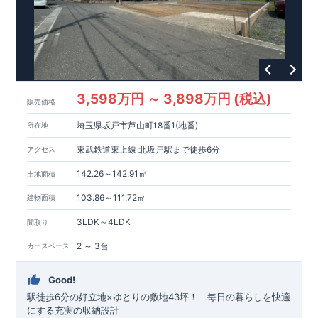
3,598万円 ～ 3,898万円 (税込)
販売価格
埼玉県坂戸市芦山町18番1(地番)
所在地
東武鉄道東上線 北坂戸駅まで徒歩6分
アクセス
142.26～142.91㎡
土地面積
103.86～111.72㎡
建物面積
3LDK～4LDK
間取り
2 ～ 3台
カースペース
Good!
駅徒歩6分の好立地×ゆとりの敷地43坪！ 毎日の暮らしを快適
にする充実の収納設計