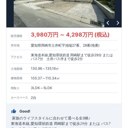
3,980万円 ～ 4,298万円 (税込)
販売価格
愛知県岡崎市土井町字池端27番、28番(地番)
所在地
東海道本線,愛知環状鉄道 岡崎駅まで徒歩29分 または
アクセス
バス7分 土井バス停まで徒歩2分
130.96～135.16㎡
土地面積
105.37～110.34㎡
建物面積
3LDK～5LDK
間取り
2台
カースペース
Good!
3
​ ​
家族のライフスタイルに合わせて選べる全
棟
♪
東海道本線
,
愛知環状鉄道 岡崎駅まで徒歩
分 または バス
29
7