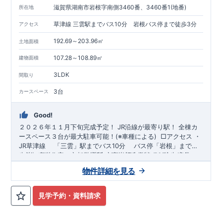
滋賀県湖南市岩根字南側3460番、3460番1(地番)
所在地
草津線 三雲駅までバス10分 岩根バス停まで徒歩3分
アクセス
192.69～203.96㎡
土地面積
107.28～108.89㎡
建物面積
3LDK
間取り
3台
カースペース
Good!
２０２６年１１月下旬完成予定！
​JR沿線が最寄り駅！
全棟​カ
ースペース３台が最大駐車可能！(※車種による)
​□アクセス
・
JR草津線 ​ 「三雲」駅までバス10分 ​ バス停「岩根」まで徒
歩3分
​（株）東栄住宅 京都営業所
​
​□ロケーション
・湖南市立岩根小学校まで徒歩18分 ​・
​TEL:075-394-5350
​定休
湖南市立甲西北中学校まで徒歩35分、車約6分 ​・岩根こども園
日：火・水・年末年始など
​ ​
スマートフォンで見やすい特設サ
物件詳細を見る
まで徒歩7分 ​・京進のほいくえんHOPPA湖南岩根園まで徒歩7
イトはこちら
https://www.e-
分
blooming.com/bukken/84975018/
​
​□この物件のおすすめ
​
・ワイド洗面台は、機能性・デザイ
スマートフォンで見やすい
ン性共に高くて使いやすいです！
特設サイトはこちら
https://www.e-
​
・季節物の衣類等、たっぷり
見学予約・資料請求
収納が行えるウォークインクローゼット！
blooming.com/bukken/84975047/
​・リビングには、高
級感やデザイン性をプラスしたグラビオエッジの壁を採用！ ​・
１階のトイレに手洗い場を設置！手洗い場は場所を取らずスタ