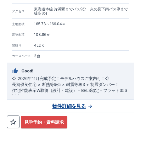
東海道本線 片浜駅までバス9分 火の見下南バス停まで
アクセス
徒歩8分
165.73～166.04㎡
土地面積
103.86㎡
建物面積
4LDK
間取り
3台
カースペース
Good!
◇ 2026年11月完成予定！モデルハウスご案内可！◇
長期優良住宅 × 断熱等級5 × 耐震等級3 + 制震ダンパー！
住宅性能表示W取得（設計・建設）＋BELS認定＋フラット35S
対応！
◇ アクセス ◇
物件詳細を見る
JR東海道本線「片浜」駅までバス9分
バス停「火の見下南」まで徒歩8分
◇ 物件周辺環境 ◇
見学予約・資料請求
【 教育施設 】
春の木幼稚園（こども園） 約861m（徒歩11分）
沼津あすなろ幼稚園 約1,100m（徒歩14分）