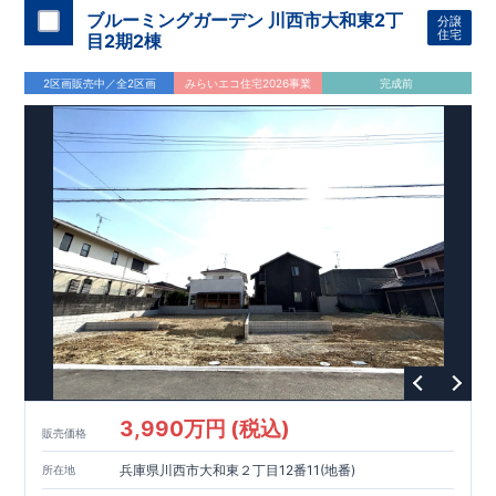
ブルーミングガーデン 川西市大和東2丁
分譲
住宅
目2期2棟
2区画販売中／全2区画
みらいエコ住宅2026事業
完成前
3,990万円 (税込)
販売価格
兵庫県川西市大和東２丁目12番11(地番)
所在地