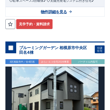
◇駐車スペース3台確保♪ ◇太陽光発電システム付き住宅♪
物件詳細を見る
見学予約・資料請求
ブルーミングガーデン 相模原市中央区
分譲
住宅
田名4棟
3区画販売中／全4区画
みらいエコ住宅2026事業
バーチャル内覧可