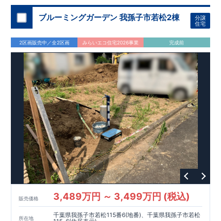
沼津市立愛鷹小学校 約1,700m（徒歩22分）
沼津市立愛鷹中学校 約2,300m（徒歩29分）
ブルーミングガーデン 我孫子市若松2棟
分譲
【 買い物施設 】
住宅
ローソン沼津東椎路北店 約365m（徒歩5分）
クリエイトSD沼津東椎路店 約706m（徒歩9分）
2区画販売中／全2区画
みらいエコ住宅2026事業
完成前
マックスバリュエクスプレス沼津西沢田店 約895m（徒歩12
分）
【 その他施設 】
沼津金岡郵便局 約543m（徒歩7分）
石渡歯科クリニック 約667m（徒歩9分）
沼津信用金庫愛鷹支店 約1,200m（徒歩15分）
◇ この物件の魅力 ◇
■ 全棟4LDK＋ウォークインクローゼットを採用。収納力を確
保した暮らしやすい間取り
■ LDKはゆとりの約17帖。吹抜や折上天井・ポップアップ天井
など、開放感とデザイン性を兼ね備えた空間設計（号棟により
仕様が異なります）
■ 家事効率を高める食器洗浄乾燥機・浴室暖房換気乾燥機・室
内物干しを標準装備
■ カースペースは3台駐車可能。ご家族で複数台所有の方や来
客時にも便利です
3,489万円 ～ 3,499万円 (税込)
販売価格
■ ローソンまで徒歩5分、ドラッグストアやスーパーも徒歩圏
内。毎日のお買い物に便利な住環境です
千葉県我孫子市若松115番6(地番)、千葉県我孫子市若松
所在地
◇ ブルーミングガーデンのこだわり ◇