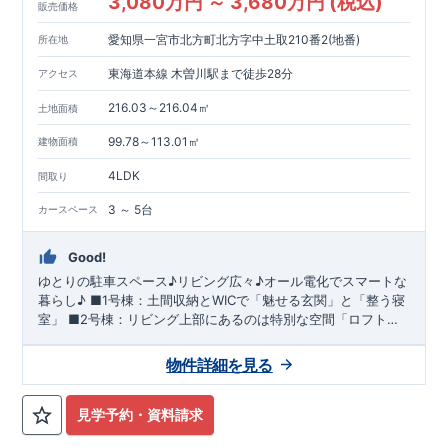
3,080万円 ～ 3,680万円 (税込)
販売価格
愛知県一宮市北方町北方字中土取210番2(地番)
所在地
東海道本線 木曽川駅まで徒歩28分
アクセス
216.03～216.04㎡
土地面積
99.78～113.01㎡
建物面積
4LDK
間取り
3 ～ 5台
カースペース
Good!
​ゆとりの駐車スペース♪リビング広々♪オール電化でスマートな
暮らし♪ ■1号棟：土間収納とWICで「魅せる玄関」と「整う寝
室」 ​■2号棟：リビング上部にあるのは特別な空間「ロフトス
ペース」
物件詳細を見る
見学予約・資料請求