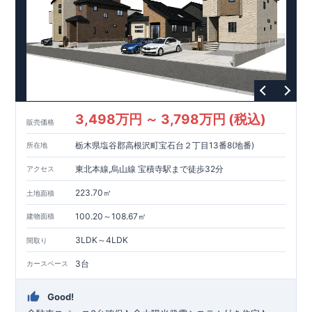
3,498万円 ～ 3,798万円 (税込)
販売価格
栃木県塩谷郡高根沢町宝石台２丁目13番8(地番)
所在地
東北本線,烏山線 宝積寺駅まで徒歩32分
アクセス
223.70㎡
土地面積
100.20～108.67㎡
建物面積
3LDK～4LDK
間取り
3台
カースペース
Good!