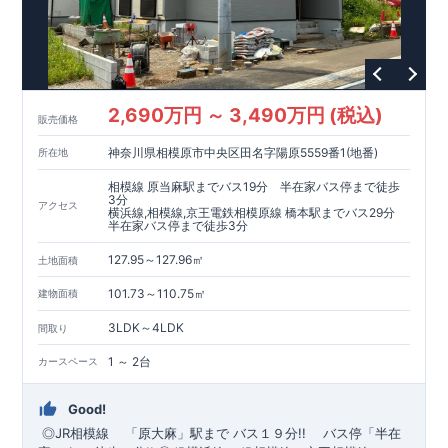
2,690万円 ～ 3,490万円 (税込)
販売価格
神奈川県相模原市中央区田名字陽原5559番1(地番)
所在地
相模線 原当麻駅までバス19分 半在家バス停まで徒歩
3分
アクセス
横浜線,相模線,京王電鉄相模原線 橋本駅までバス29分
半在家バス停まで徒歩3分
127.95～127.96㎡
土地面積
101.73～110.75㎡
建物面積
3LDK～4LDK
間取り
1 ～ 2台
カースペース
Good!
◎
JR相模線
「原大麻」
駅まで
バス１９分!!
バス停「
半在