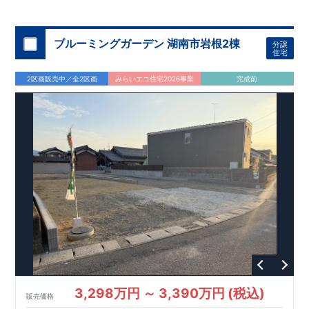
ブルーミングガーデン 湖南市岩根2棟
分譲
住宅
2区画販売中／全2区画
みらいエコ住宅2026事業
完成前
3,298万円 ～ 3,390万円 (税込)
販売価格