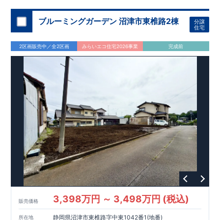
イリッシュなデザイン性です！
​
・高級感のあるペニンシュラキ
ッチンは、タッチレス水栓付きで使い勝手が良いです！
​
・2ヶ
ブルーミングガーデン 沼津市東椎路2棟
分譲
所にバルコニーがあるので、洗濯物が多い時でも安心です！ ​・
住宅
土間収納には、アウターやベビーカーの収納が行えるので、外
出準備がスムーズに行えます！ ・格子間仕切は、圧迫感や部屋
2区画販売中／全2区画
みらいエコ住宅2026事業
完成前
の一体感を損なう事無く、お部屋を仕切る事が出来ます！(①
号棟) ​・上部吹抜の解放感がある和室は、お子様の遊び場やテ
レワークスペースとしても便利にお使いいただく事が出来ま
す。(②号棟)
​
お気軽にご連絡ください！
3,398万円 ～ 3,498万円 (税込)
販売価格
静岡県沼津市東椎路字中東1042番1(地番)
所在地