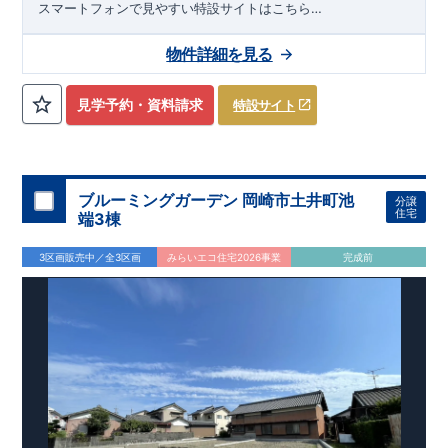
スマートフォンで見やすい特設サイトはこちら
https://www.e-blooming.com/bukken/33076004/
物件詳細を見る
見学予約・資料請求
特設サイト
ブルーミングガーデン 岡崎市土井町池
分譲
住宅
端3棟
3区画販売中／全3区画
みらいエコ住宅2026事業
完成前