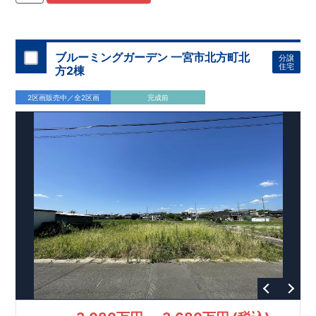
ブルーミングガーデン 一宮市北方町北
分譲
住宅
方2棟
2区画販売中／全2区画
完成前