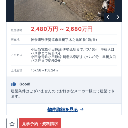
2,480万円 ～ 2,680万円
販売価格
神奈川県伊勢原市串橋字木之元91番1(地番)
所在地
小田急電鉄小田原線 伊勢原駅までバス16分 串橋入口
バス停まで徒歩3分
アクセス
小田急電鉄小田原線 鶴巻温泉駅までバス9分 串橋入口
バス停まで徒歩3分
157.58～158.24㎡
土地面積
Good!
建築条件はございませんのでお好きなメーカー様にて建築でき
ます。
物件詳細を見る
見学予約・資料請求