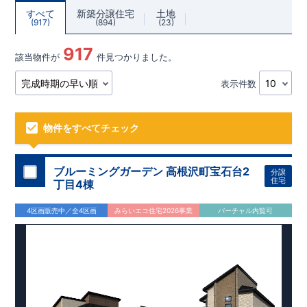
すべて
新築分譲住宅
土地
917
894
23
917
該当物件が
件見つかりました。
表示件数
物件をすべてチェック
ブルーミングガーデン 高根沢町宝石台2
分譲
住宅
丁目4棟
4区画販売中／全4区画
みらいエコ住宅2026事業
バーチャル内覧可