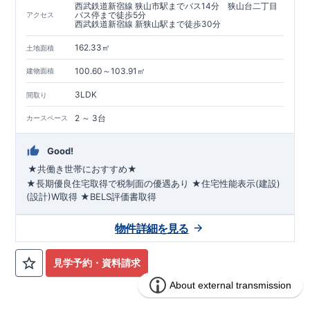
西武鉄道新宿線 狭山市駅までバス14分 狭山台二丁目
バス停まで徒歩5分
アクセス
西武鉄道新宿線 新狭山駅まで徒歩30分
162.33㎡
土地面積
100.60～103.91㎡
建物面積
3LDK
間取り
2 ～ 3台
カースペース
Good!
★共働き世帯におすすめ★
★長期優良住宅取得で税制面の優遇あり
★住宅性能表示(建設)
(設計)W取得
★BELS評価書取得
◇◆
乾太くん標準装備・前面道路6.0m
◆◇
●2026年11月下旬完成予定●
閑静な住宅街に位置し、子育てフ
物件詳細を見る
ァミリーにはピッタリ!
『狭山台二丁目』
まで
徒歩5
平日休日ご内覧可能です!
分
☆
​ ​
■学校
狭山台小学校
川越営業所
・
狭山
TEL:049-248-5700
台中学校
■
幼稚園・保育園
まで
お気軽にお問い合わせ下さい♪
チャイルドスクエア狭山台
・
下風の
◎
森狭山台みどり幼稚園
西武新宿線
​
『狭山市』駅
■お買い物施設
まで
​
バス14分
ファミリーマート
☆
​
◎
バス停
・
コー
見学予約・資料請求
プ
・
ウエルシア
ete
■その他施設
狭山台団地内郵便局
・
森田ク
リニック
・
狭山台5号公園
ete
【ペニンシュラキッチン採用】
・フルオープンキッチン!ダイニングルームを見渡せます♪ ・お