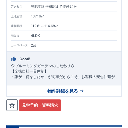
豊肥本線 平成駅まで徒歩24分
アクセス
137.16㎡
土地面積
112.61～114.68㎡
建物面積
4LDK
間取り
2台
カースペース
Good!
◇ブルーミングガーデンのこだわり◇
【全棟自社一貫体制】
・誰が、何をしたか。が明確だからこそ、お客様の安心に繋が
ります。
・設計、施工、営業が互いに協力しあい、最良のプランを提供
物件詳細を見る
いたします。
・不要な中間マージンを抑えることで、コストダウンに努めて
います。
見学予約・資料請求
【耐震等級3取得】
・東栄住宅の建物は、国が定めた耐震等級で最高の3を取得。
建築基準法で定められた、
｢数百年に一度発生する地震に対して、倒壊、崩壊しない。｣