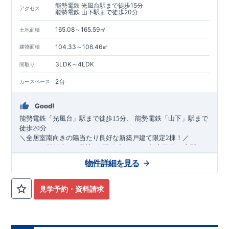
能勢電鉄 光風台駅まで徒歩15分
アクセス
能勢電鉄 山下駅まで徒歩20分
165.08～165.59㎡
土地面積
104.33～106.46㎡
建物面積
3LDK～4LDK
間取り
2台
カースペース
Good!
​
能勢電鉄
「光風台」
駅まで
徒歩
15
分、
能勢電鉄
「山下」
駅まで
​
徒歩
20
分
​
＼全居室南向きの陽当たり良好な新築戸建て限定2棟！／
・
LDK
18帖
以上！(1号棟)
・開放感あふれる
折上天井
・玄関が
すっきり片付く
可動棚付き土間収納
(1号棟)
・3
LDK
→4
LDK
へ
間
物件詳細を見る
取り変更可能
(2号棟)
・衣類の収納に便利な
ウォークインクロー
ゼット
・網戸
(2号棟)
11万円
(
・2部屋から行き来できる
税込
)
で設置可能！
（オプション）
続きバルコニー
(1号棟)
​
・
↓クリックすると特設ページにジャンプします↓
雨が降っても安心な
インナー
バルコニー
(2号棟)
・
デザインと
見学予約・資料請求
2024
年グッドデザイン賞
3
プロジェクト同時受賞
機能性を兼ね備えた
○
オープンサニタリー
irodori
・リビング全体
・
「木造
を見渡せる
住宅用制震ダンパー/
フルオープンキッチン
東栄セーフティダンパー」
・お洒落で開放感のあるデザ
・
「地盤改良
​
インが魅力の
工法/R-Evolve
ペニンシュラキッチン
パイル」
・
「宅地開発手法/
・カースペース
簡単に地図から消
並列
2
台
確
保
せる道」
未完成でも近隣完成物件にてご内覧可能です！
○
第18
回キッズデザイン賞受賞
・
2024
年、東栄住宅