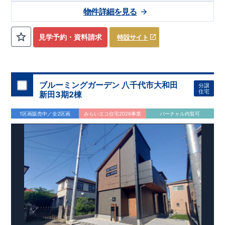
も十分ゆとりの空間です♪
ック!!
■『長期優良住宅』取得予定!
​
■
リビング全体を見渡せる「対面式
・国の定めた基準を全てク
物件詳細を見る
キッチン」を採用♪
リア
・住宅ローン減税、固定資産税などの税制優遇を受けられ
​
■ キッチンにはポップアップ天井採用でお
しゃれな空間でお料理が可能！
ます。 ・中古市場でも、長期優良住宅が有利に働きます。
■住
宅性能評価ダブル取得予定!
・『設計』住宅性能評価‥‥建物設
見学予約・資料請求
特設サイト
計段階で、国が認めた第三機関が評価しております。 ・『建
設』住宅性能評価‥‥評価を受けた図面通りに施工されている
か、建設までに計4回チェックが行われます。 ・図面や書類上
だけでなく、「現場の施工状況」を検査した上で、品質を保証
しております。
■全棟自社一貫体制!
・誰が何をやったかが明
ブルーミングガーデン 八千代市大和田
分譲
確だからこそ、お客様の安心に繋がります。 ・設計、施工、営
住宅
新田3期2棟
業が協力しあい、最良のプランをご提供いたします。 ・不要な
中間マージンを抑える事で、コストダウンに努めております。
​
1区画販売中／全2区画
みらいエコ住宅2026事業
バーチャル内覧可