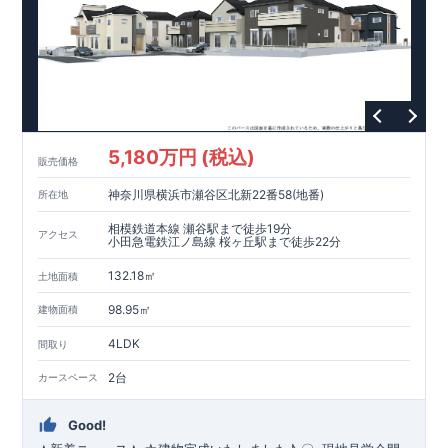
・設計住宅性能評価：建物設計段階で、国が認めた第三者機関
が評価しています。
・建設住宅性能評価：評価を受けた図面通りに施工されている
か、建設までに、計4回のチェックが行われます。
図面や書類上だけでなく、現場の施工状況を検査した上で、品
質を保証しています。
【長期優良住宅】
5,180万円 (税込)
・長期優良住宅とは、｢良い家を作って、きちんと手入れをし
販売価格
て、長く大切に使う｣ことを目的とした認定制度。住宅ローン減
神奈川県横浜市瀬谷区北新22番58(地番)
所在地
税、固定資産税などの税制優遇を受けられるだけでなく、中古
市場でも、長期優良住宅が有利に働きます。
相模鉄道本線 瀬谷駅まで徒歩19分
アクセス
小田急電鉄江ノ島線 桜ヶ丘駅まで徒歩22分
【充実のアフターサポート】
・東栄住宅では、お引渡し後最大10回の無料定期点検と、60年
132.18㎡
土地面積
間の品質保証を実施。お引渡しからが本当のお付き合いだと考
98.95㎡
え、アフターサービスを外部の業者に委託せず、東栄住宅グル
建物面積
ープ「東栄ホームサービス株式会社」にて責任をもって対応い
4LDK
間取り
たします。
2台
カースペース
Good!