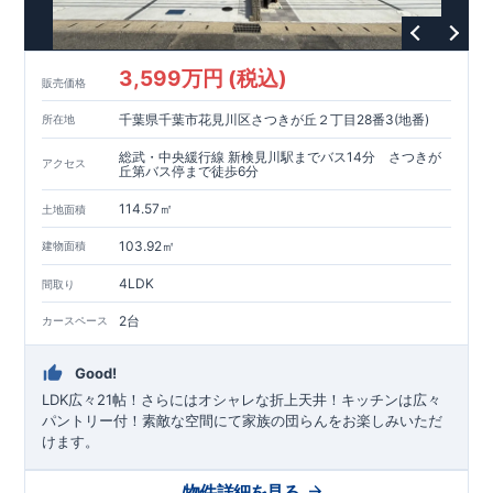
3,599万円 (税込)
販売価格
千葉県千葉市花見川区さつきが丘２丁目28番3(地番)
所在地
総武・中央緩行線 新検見川駅までバス14分 さつきが
アクセス
丘第バス停まで徒歩6分
114.57㎡
土地面積
103.92㎡
建物面積
4LDK
間取り
2台
カースペース
Good!
LDK広々21帖！さらにはオシャレな折上天井！キッチンは広々
パントリー付！素敵な空間にて家族の団らんをお楽しみいただ
けます。
物件詳細を見る