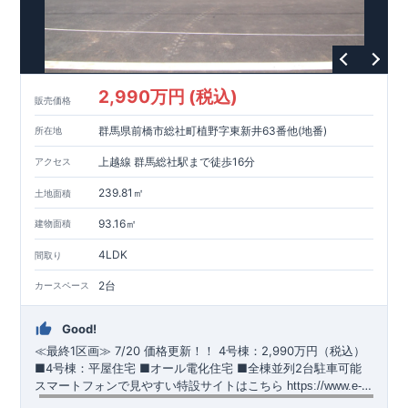
https://www.e-blooming.com/bukken/51575021/
2,990万円 (税込)
販売価格
群馬県前橋市総社町植野字東新井63番他(地番)
所在地
上越線 群馬総社駅まで徒歩16分
アクセス
239.81㎡
土地面積
93.16㎡
建物面積
4LDK
間取り
2台
カースペース
Good!
≪最終1区画≫
​
7/20 価格更新！！
​
4号棟：2,990万円（税込）
​​
■4号棟：平屋住宅 ​■オール電化住宅 ​■全棟並列2台駐車可能 ​
スマートフォンで見やすい特設サイトはこちら
​
https://www.e-
blooming.com/bukken/51574032/