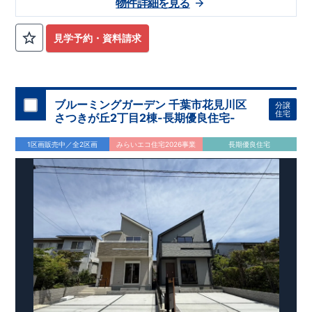
物件詳細を見る
日吉中学校まで徒歩50分 ​・せんだん保育園まで徒歩15分 ​・雄
琴幼稚園まで徒歩24分 ​
​〇この物件のおすすめ
・マルチスキッ
プは、カウンター付きで​ワークスペースや勉強机としてご利用
見学予約・資料請求
出来ます！ ​・ペニンシュラキッチンはデザイン性も使いやすさ
も高めです！ ​・ハイブリット給湯器で省エネ効率アップ！
​
・
キッチン横に４段可動棚付きでパントリーとしてご利用できま
す！
​お気軽にご連絡ください！
​（株）東栄住宅 京都営業所
​TEL:075-394-5350
​定休日：火・水・年末年始など
​
ブルーミングガーデン 千葉市花見川区
分譲
住宅
さつきが丘2丁目2棟-長期優良住宅-
1区画販売中／全2区画
みらいエコ住宅2026事業
長期優良住宅