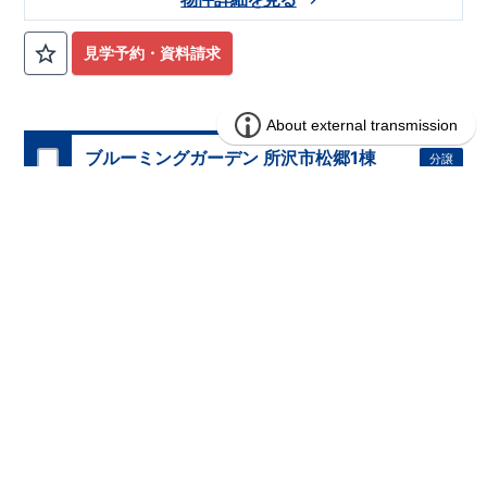
見学予約・資料請求
ブルーミングガーデン 所沢市松郷1棟
分譲
住宅
1区画販売中／全1区画
みらいエコ住宅2026事業
バーチャル内覧可