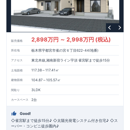
2,898万円 ～ 2,998万円 (税込)
販売価格
栃木県宇都宮市雀の宮６丁目622-44(地番)
所在地
東北本線,湘南新宿ライン宇須 雀宮駅まで徒歩15分
アクセス
117.38～117.41㎡
土地面積
104.87～105.57㎡
建物面積
3LDK
間取り
2台
カースペース
Good!
◇雀宮駅まで徒歩15分♪ ◇太陽光発電システム付き住宅♪ ◇ス
ーパー・コンビニ徒歩圏内♪