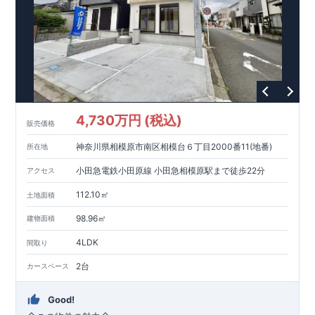
4,730万円 (税込)
販売価格
神奈川県相模原市南区相模台６丁目2000番11(地番)
所在地
小田急電鉄小田原線 小田急相模原駅まで徒歩22分
アクセス
112.10㎡
土地面積
98.96㎡
建物面積
4LDK
間取り
2台
カースペース
Good!