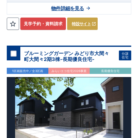
物件詳細を見る
見学予約・資料請求
特設サイト
ブルーミングガーデン みどり市大間々
分譲
住宅
町大間々2期3棟-長期優良住宅-
1区画販売中／全3区画
みらいエコ住宅2026事業
長期優良住宅