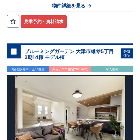
物件詳細を見る
見学予約・資料請求
ブルーミングガーデン 大津市雄琴5丁目
分譲
住宅
2期14棟 モデル棟
1区画販売中／全14区画
みらいエコ住宅2026事業
即入居可