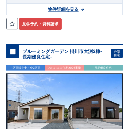
物件詳細を見る
見学予約・資料請求
ブルーミングガーデン 掛川市大渕2棟-
分譲
住宅
長期優良住宅-
1区画販売中／全2区画
みらいエコ住宅2026事業
長期優良住宅