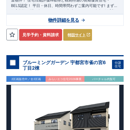
置物件！
住宅性能評価W取得と税制待遇の長期優良住宅・
BELS認定！
平日・休日、時間帯問わずご案内可能です!
まずは
お気軽にお問い合わせください!
教育施設、スーパー、コンビニ、クリニックなど
東武スカイツリーライン
徒歩7分
以内
「新
田」
◆収納も沢山あります！
駅徒歩20～21分！
清門小学校
・季節ものの収納に便利な
徒歩18～19分、
新栄中学校
『ウォーク
物件詳細を見る
徒歩23～24分!
インクローゼット』
◎物件のポイント
（号棟による）
敷地は、
​
・勉強や仕事用に便利な空
36坪～
!
駐車スペー
スは『
間
『テレワークルーム』
2～3台
』!
（号棟による）
​
◆こだわりの内装！
・LDKは
空間演出した折り上げ天井
・開放感のある
『アイラン
見学予約・資料請求
特設サイト
ド風オープンキッチン』
・2階の主寝室は、仕切れる
『主寝室
可変型』
タイプです
◆便利な設備！
・掃除に便利な
『バルコ
ニー水栓』
・雨の日でも洗濯物が干せる
『室内物干』
・梅雨
時や花粉の時期のお洗濯も安心
『浴室乾燥暖房機』
​
​スマート
フォンで見やすい特設サイトはこちら
​
https://www.e-
ブルーミングガーデン 宇都宮市雀の宮6
分譲
blooming.com/bukken/20074012/
住宅
丁目2棟
2区画販売中／全2区画
みらいエコ住宅2026事業
バーチャル内覧可