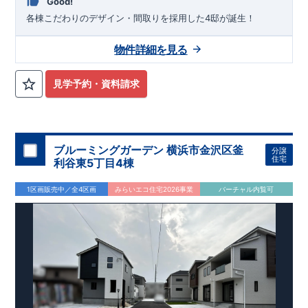
Good!
各棟こだわりのデザイン・間取りを採用した4邸が誕生！
物件詳細を見る
見学予約・資料請求
ブルーミングガーデン 横浜市金沢区釜
分譲
住宅
利谷東5丁目4棟
1区画販売中／全4区画
みらいエコ住宅2026事業
バーチャル内覧可