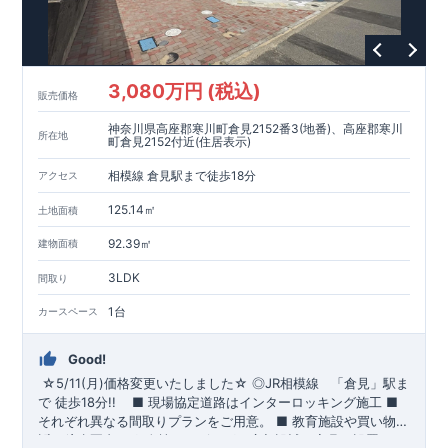
3,080万円 (税込)
販売価格
神奈川県高座郡寒川町倉見2152番3(地番)、高座郡寒川
所在地
町倉見2152付近(住居表示)
相模線 倉見駅まで徒歩18分
アクセス
125.14㎡
土地面積
92.39㎡
建物面積
3LDK
間取り
1台
カースペース
Good!
☆5/11(月)価格変更いたしました☆
​
◎
JR相模線
「倉見」
駅ま
で 徒歩18分!!
​ ​
■ 現場協定道路はインターロッキング施工
​
■
それぞれ異なる間取りプランをご用意。
​
■
教育施設や買い物施
設が徒歩圏内♪
◆
ブルーミングガーデンのこだわり ◆
■
全棟、リビングは広々設計で家具を設置して
← 各タイトルをクリ