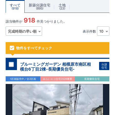
すべて
新築分譲住宅
土地
918
895
23
918
該当物件が
件見つかりました。
表示件数
物件をすべてチェック
ブルーミングガーデン 相模原市南区相
分譲
住宅
模台6丁目2棟-長期優良住宅-
1区画販売中／全2区画
みらいエコ住宅2026事業
長期優良住宅