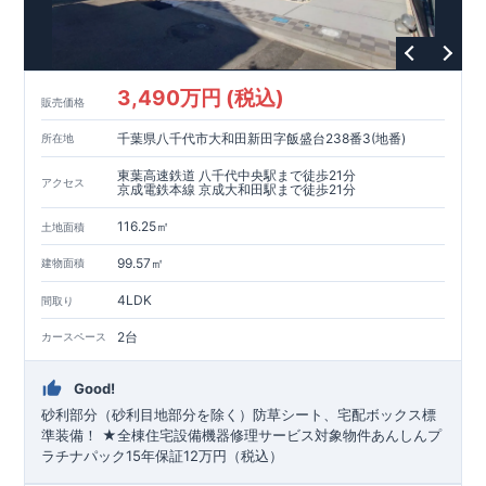
3,490万円 (税込)
販売価格
千葉県八千代市大和田新田字飯盛台238番3(地番)
所在地
東葉高速鉄道 八千代中央駅まで徒歩21分
アクセス
京成電鉄本線 京成大和田駅まで徒歩21分
116.25㎡
土地面積
99.57㎡
建物面積
4LDK
間取り
2台
カースペース
Good!
砂利部分（砂利目地部分を除く）防草シート、宅配ボックス標
準装備！ ★全棟住宅設備機器修理サービス対象物件あんしんプ
ラチナパック15年保証12万円（税込）