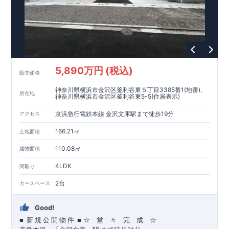
5,890万円 (税込)
販売価格
神奈川県横浜市金沢区釜利谷東５丁目3385番1(地番)、
所在地
神奈川県横浜市金沢区釜利谷東5-5(住居表示)
京浜急行電鉄本線 金沢文庫駅まで徒歩19分
アクセス
166.21㎡
土地面積
110.08㎡
建物面積
4LDK
間取り
2台
カースペース
Good!
■
■
☆ 堂 々 完 成 ☆
新
規
公
開
物
件