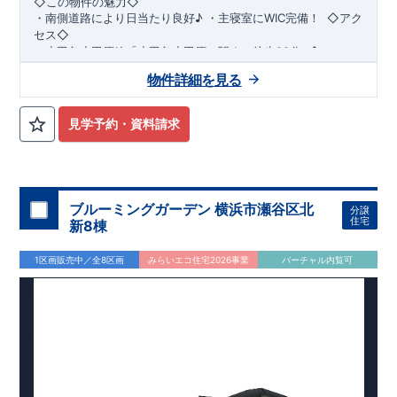
◇この物件の魅力◇
・
南側道路により日当たり良好♪
​​
・
主寝室にWIC完備！
​ ​
◇アク
セス◇
・小田急小田原線
「小田急小田原」駅まで徒歩22分
​
◇ロケー
ション◇
物件詳細を見る
・相模原市立若草小学校 徒歩11分 ・相模原市立若草
中学校 徒歩5分 ・sanwa相模台店
徒歩9分 ​・セブンイレブン相模原相模台店 徒歩4分
見学予約・資料請求
◇ブルーミングガーデンのこだわり◇
【全棟自社一貫体制】
・誰が、何をしたか。が明確だからこそ、お客様の安心に繋が
ります。
・設計、施工、営業が互いに協力しあい、最良のプランを提供
ブルーミングガーデン 横浜市瀬谷区北
分譲
いたします。
住宅
新8棟
・不要な中間マージンを抑えることで、コストダウンに努めて
います。
1区画販売中／全8区画
みらいエコ住宅2026事業
バーチャル内覧可
【耐震等級3取得】
・東栄住宅の建物は、国が定めた耐震等級で最高の3を取得。
建築基準法で定められた、｢数百年に一度発生する地震に対し
て、倒壊、崩壊しない。｣という基準から、さらに1.5倍の耐震
力を達成しています。
【住宅性能評価ダブル取得】