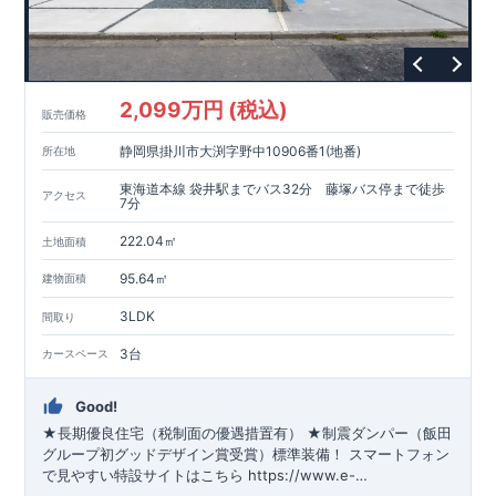
2,099万円 (税込)
販売価格
静岡県掛川市大渕字野中10906番1(地番)
所在地
東海道本線 袋井駅までバス32分 藤塚バス停まで徒歩
アクセス
7分
222.04㎡
土地面積
95.64㎡
建物面積
3LDK
間取り
3台
カースペース
Good!
★長期優良住宅（税制面の優遇措置有） ★制震ダンパー（飯田
グループ初グッドデザイン賞受賞）標準装備！
スマートフォン
で見やすい特設サイトはこちら
https://www.e-
blooming.com/bukken/65075020/