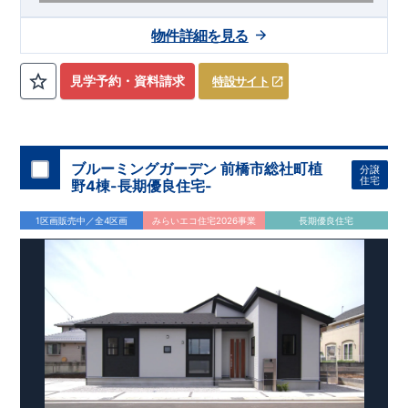
【交通】
わたらせ渓谷鉄道
『大間々』駅……徒歩3分（約230
物件詳細を見る
ｍ）
​上毛電鉄、東武桐生線
​『赤城』駅……徒歩11分（約870
ｍ）
見学予約・資料請求
特設サイト
【学校】
​大間々南
小学校……徒歩10分（約790ｍ）
​大間々
中学
校
……
徒歩10分（約780ｍ）
【妥協のない家づくり】
​↓ クリックすると詳細ページが表示
されます
長期優良住宅
​住宅性能評価
地震に強い家づくり
ブルーミングガーデン 前橋市総社町植
分譲
（地盤編
）
​地震に強い家づくり（建物編）
地震に強い家づく
住宅
野4棟-長期優良住宅-
り（制震編）
【ブルーミングガーデンが選ばれる理由】
​↓ クリックすると
1区画販売中／全4区画
みらいエコ住宅2026事業
長期優良住宅
詳細ページが表示されます
​暮らしを豊かにする空間アイデア
外観デザインへのこだわり
メンテナンスリフォーム
お問い合わせ​
027-320-1238
​
高崎営業所（定休日：火曜日・水
曜日）
営業時間／9：30～18：30
​
​ ​
GOOD DESIGN AWARD2024
​
東栄住宅​
は、この度2024年度
グッドデザイン賞を3プロジェクト同時受賞いたしました。
木造住宅用制震ダンパー / 東栄セーフティダンパー
地盤改
良工法 / R-Evolve パイル
宅地開発手法 / 簡単に地図から
消せる道
スマートフォンで見やすい特設サイトはこちら