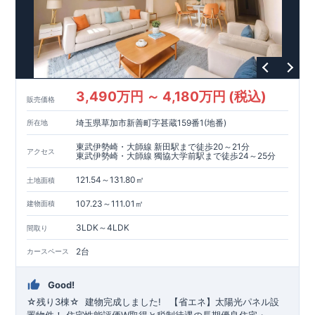
1400m
18
822m
11
​
育園 約
（徒歩
分）
釜利谷小学校 約
（徒歩
m
22
190m
​
​
分）
【買い物施設】
釜利谷中学校 約1700
ローソン横浜釜利谷東五丁目店 約
（徒歩
分）
（徒
3
750m
​
歩
分）
セブン
-
イレブン横浜釜利谷東
3
丁目店 約
（徒歩
10
1000m
13
​
​
分）
そうてつローゼン釜利谷店 約
（徒歩
分）
ク
750m
10
リエイト
【その他施設】
S
・
D
金沢釜利谷店 約
（徒歩
分）
154m
2
​
みやざき内科医院 約
（徒歩
分）
金沢白百合クリニッ
819m
11
​
300m
4
​
ク 約
（徒歩
分）
北谷公園 約
（徒歩
分）
金沢
3,490万円 ～ 4,180万円 (税込)
400m
5
​
667m
9
販売価格
自然公園 約
（徒歩
分）
夏山東公園 約
（徒歩
​
分）
■
東栄住宅の家作り■
■
ブルーミングガーデンのこだわり
■
埼玉県草加市新善町字甚蔵159番1(地番)
所在地
​↑
↑ ​​
■
各タイトルをクリック
長期優良住宅取得
【国が定めた７つの技術基準をクリア
☆
】
１
耐久性
/
２劣化対
東武伊勢崎・大師線 新田駅まで徒歩20～21分
アクセス
策
/
３維持管理性
４
住宅面積
/
５省エネルギー性
/
６
居住環境
/
７
維
東武伊勢崎・大師線 獨協大学前駅まで徒歩24～25分
​ ​
​
持保全管理
■
住宅性能評価ダブル取得
スマートフォンで見やす
​​​
TEL:0120-07-1081​
121.54～131.80㎡
​
い特設サイトはこちら
お問い合わせお待ちしております
★
物件のご案内は、
☆
事前予約
が
オススメ
土地面積
​
​
です
※
未完成の場合は、現地確認の他に
☆
スムーズにご案内が可能
♪
お気軽にお問い合わせくださ
近くにある同仕様の完成物
107.23～111.01㎡
建物面積
い
件をご案内致します。
♪
3LDK～4LDK
間取り
2台
カースペース
Good!
☆残り
3
棟☆
​ ​
建物完成しました!
​ ​
【省エネ】太陽光パネル設