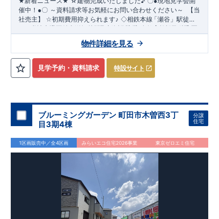
☆建物完成いたしました
♪
★
新着ニュース
★
〇
●
現地見学会開
～資料請求等お気軽にお問い合わせください～
催中！
●
〇
【当
社売主】
☆
初期費用抑えられます
♪
◇相鉄本線
「瀬谷
」駅徒歩
​
​
１９分♪
★☆
当社自慢の魅力溢れる間取り
◇全区画３９坪越えの新規分譲地
&
設備
!
暮らしやすく長く愛さ
◇教育施設が徒歩圏
​
内です
れる安心住まい
♪
◇都内へのアクセス良好
☆★
◇
使い勝手の良い多彩な間取り
◇
物件詳細を見る
・開放感を演出するスタイリッシュな間取り
【勾配天井・折り
上げ天井】
・ 吹き抜けにより明るく開放的なLDKとなってお
ります（5号棟）
【吹き抜け天井】
◇
実際に生活した時に便利
見学予約・資料請求
特設サイト
◇
≪
・ちょっとした収納に
ブルーミングガーデンのこ
【収納スペース・各居室クローゼット
だ
わ
り
≫
←
各タイトルをクリッ
完備】
・リビングや廊下に収納を多数配置!時間短縮ができ主
・『設計』住宅性能評価
‥‥
建物
ク
!!
■
住宅性能評価ダブ
ル
取
得
!
婦に嬉しい
設計段階で、国が認めた第三機関が評価しております。
【食器洗い乾燥機】
・寒い冬や梅雨の季節に大活
・『建
躍！
設』住宅性能評価
スマートフォンで見やすい特設サイトはこちら
【浴室乾燥暖房機】
‥‥
評価を受けた図面通りに施工されている
か、建設までに計
https://www.e-blooming.com/bukken/51775003/
回チェックが行われます。
・図面や書類上
4
ブルーミングガーデン 町田市木曽西3丁
分譲
だけでなく、「現場の施工状況」を検査した上で、品質を保証
住宅
目3期4棟
しております。
・誰が何をやったかが明確
■
全棟自社一
貫
体
制
!
だからこそ、お客様の安心に繋がります。
・設計、施工、営業
1区画販売中／全4区画
みらいエコ住宅2026事業
東京ゼロエミ住宅
が協力しあい、最良のプランをご提供いたします。
・不要な中
間マージンを抑える事で、コストダウンに努めております。