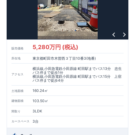
5,280万円 (税込)
販売価格
東京都町田市木曽西３丁目10番3(地番)
所在地
横浜線,小田急電鉄小田原線 町田駅までバス13分 忠生
バス停まで徒歩1分
アクセス
横浜線,小田急電鉄小田原線 町田駅までバス15分 上宿
バス停まで徒歩4分
160.24㎡
土地面積
103.50㎡
建物面積
3LDK
間取り
3台
カースペース