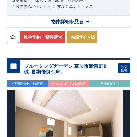
21
京急本
線
「金沢文庫」駅
まで
徒歩
分
,
☆
おすすめポイント
☆
[1]
マルチエントランス
(1
)
家族のライフスタイルに寄り添うマルチエントランス
号棟
,
[2]
多彩な収納プラン
物件詳細を見る
【全居室クローゼット完備】
見学予約・資料請求
特設サイト
お子様のお洋服の収納にも困らない
☆
​
【ウォークインクローゼット】
衣替えも簡単な大容量のウォー
(2
3
)
クインクローゼット搭載
・
号棟
4
​
​
【床下収納】
【可動棚
段】
【大容量シューズクローゼット】
などの、あったらうれしい収納完備
☆
ブルーミングガーデン 草加市新善町8
分譲
,
[3]
テラス
★
住宅
棟-長期優良住宅-
家族の団らんやガーデニング、ちょっとしたアウトドアにも活
(4
)
用できます♪
号棟
4区画販売中／全8区画
みらいエコ住宅2026事業
長期優良住宅
,
[4]
上部吹抜け
上部吹抜けによって光と風が通り、リビング全体が明るく快適
“
”
“
”
に♪
広さ
と
開放感
を感じられる空間。
◎
暮らしに寄り添う住環境
◎
～徒歩圏内～
教育環境
／コンビニ
/
ドラッグストア
／
公園
​
■周辺環境■
【教育施設】
840m
11
​
カナリヤ幼稚園 約
（徒歩
分）
アイン金沢文庫保育
1100m
14
​
園 約
（徒歩
分）
マミーズエンジェル金沢文庫駅前保