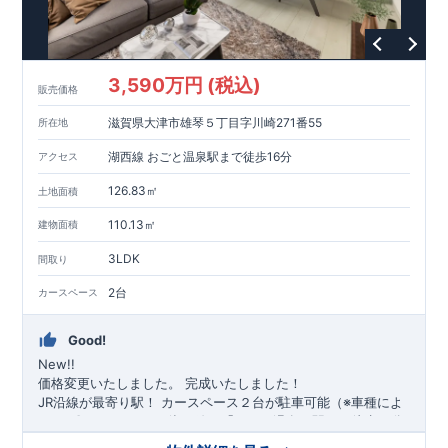
3,590万円 (税込)
販売価格
滋賀県大津市雄琴５丁目字川崎271番55
所在地
湖西線 おごと温泉駅まで徒歩16分
アクセス
126.83㎡
土地面積
110.13㎡
建物面積
3LDK
間取り
2台
カースペース
Good!
New!!
価格変更いたしました。
完成いたしました！
​JR沿線が最寄り駅！
​カースペース２台が駐車可能（※車種によ
る）
​
​〇アクセス
・JR湖西線、「おごと温泉」駅まで徒歩16
分 ​
​〇ロケーション
​・大津市雄琴小学校まで徒歩24分
​
・大津市立