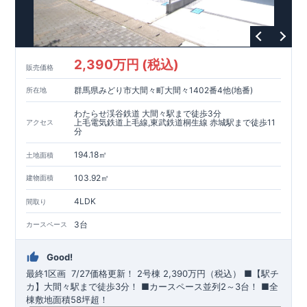
2,390万円 (税込)
販売価格
群馬県みどり市大間々町大間々1402番4他(地番)
所在地
わたらせ渓谷鉄道 大間々駅まで徒歩3分
上毛電気鉄道上毛線,東武鉄道桐生線 赤城駅まで徒歩11
アクセス
分
194.18㎡
土地面積
103.92㎡
建物面積
4LDK
間取り
3台
カースペース
Good!
最終1区画 7/27価格更新！
​
2号棟
2,390万円（税込）
​■【駅チ
カ】大間々駅まで徒歩3分！ ​■カースペース並列2～3台！ ​■全
棟敷地面積58坪超！