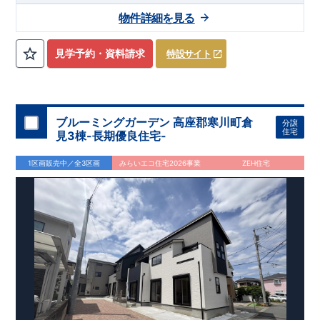
【交通】
上越線
『群馬総社』駅……徒歩16分（約1270ｍ）
物件詳細を見る
【学校】
​勝山
小学校……徒歩5分（約390ｍ）
​第六
中学校
……
徒
歩13分（約1030ｍ）
見学予約・資料請求
特設サイト
【妥協のない家づくり】
​↓ クリックすると詳細ページが表示
されます
長期優良住宅
​住宅性能評価
地震に強い家づくり
（地盤編
）
​地震に強い家づくり（建物編）
地震に強い家づく
り（制震編）
ブルーミングガーデン 高座郡寒川町倉
分譲
【ブルーミングガーデンが選ばれる理由】
​↓ クリックすると
住宅
見3棟-長期優良住宅-
詳細ページが表示されます
​暮らしを豊かにする空間アイデア
外観デザインへのこだわり
メンテナンスリフォーム
1区画販売中／全3区画
みらいエコ住宅2026事業
ZEH住宅
お問い合わせ​
027-320-1238
​
高崎営業所（定休日：火曜日・水
曜日）
営業時間／9：30～18：30
​
​ ​
GOOD DESIGN AWARD2024
​
東栄住宅​
は、この度2024年度
グッドデザイン賞を3プロジェクト同時受賞いたしました。
木造住宅用制震ダンパー / 東栄セーフティダンパー
地盤改
良工法 / R-Evolve パイル
宅地開発手法 / 簡単に地図から
消せる道