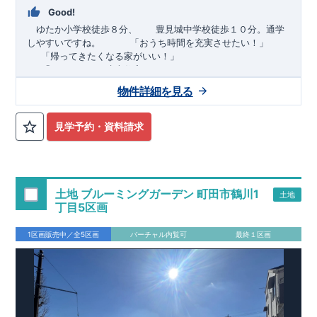
Good!
ゆたか小学校徒歩８分、 豊見城中学校徒歩１０分。通学
しやすいですね。
​ ​ ​ ​
「おうち時間を充実させたい！」
「帰ってきたくなる家がいい！」
「おしゃれなら建売住宅もありかも！」
物件詳細を見る
TEL:098-860-2201
（火・水曜日定休日、年末年始休み）
■
オプションではありません！全棟標準搭載
床下換気システ
見学予約・資料請求
ム・ガス衣類乾燥機・食洗器・宅配ボックス・玄関電子キー・
浴室換気乾燥機・防犯ガラス
■
１階廻りの構造材は
防腐・防蟻性
を確保するため、構造用集
成材に
ヒノキ
を使用しております！
土地 ブルーミングガーデン 町田市鶴川1
土地
■
長期優良住宅
もっと詳しく
「いい家を作って、きちんと手
丁目5区画
入れをして、長く大切に使う」という考え方の下、
国が定めた
7
つの厳しい技術基準をクリアした物件だけが認定を受けられる
1区画販売中／全5区画
バーチャル内覧可
最終１区画
長期優良住宅。
長期優良住宅として認定を受けるためには、国が定めた下記
7
つ
の技術基準をクリアする必要があります。東栄住宅は全棟でク
リア！①耐震性②劣化対策③維持管理性④住戸面積⑤省エネル
ギー性⑥居住環境⑦維持保全管理
そのほかの魅力として、住宅ローン金利優遇、固定資産税の減
税、中古市場での売却時にも有利です。
■
住宅性能評価ダブル
取得
もっと詳しく
「設計」と「建設」のダブルで性