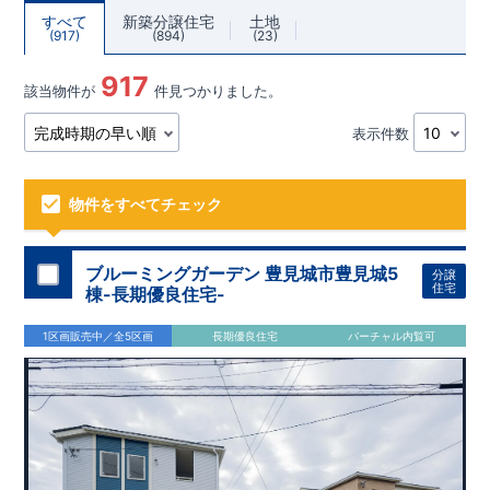
すべて
新築分譲住宅
土地
917
894
23
917
該当物件が
件見つかりました。
表示件数
物件をすべてチェック
ブルーミングガーデン 豊見城市豊見城5
分譲
住宅
棟-長期優良住宅-
1区画販売中／全5区画
長期優良住宅
バーチャル内覧可