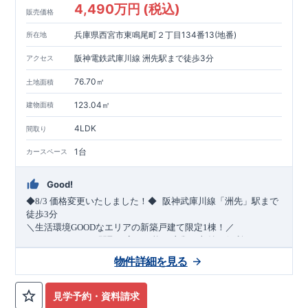
4,490万円 (税込)
販売価格
兵庫県西宮市東鳴尾町２丁目134番13(地番)
所在地
阪神電鉄武庫川線 洲先駅まで徒歩3分
アクセス
76.70㎡
土地面積
123.04㎡
建物面積
4LDK
間取り
1台
カースペース
Good!
​
◆8/3
価格変更いたしました！◆
阪神武庫川線
「洲先」
駅まで
​
徒歩
3
分
＼生活環境
GOOD
なエリアの新築戸建て限定1棟！／
・4
LDK
→5
LDK
へ
間取り変更可能
・衣類の収納に便利な
ウォー
クインクローゼット
・2部屋から行き来できる
続きバルコニー
物件詳細を見る
・デザインと機能性を兼ね備えた
オープンサニタリー
irodori
・
​
リビング全体を見渡せる
・網戸
11万円
(
税込
)
で設置可能！
対面キッチン
（オプション）
・お買い物施設（関西ス
​
ーパー）
↓クリックすると特設ページにジャンプします↓
徒歩10分
(
約787ｍ
)
見学予約・資料請求
2024
年グッドデザイン賞
3
プロジェクト同時受賞
○
・
「木造