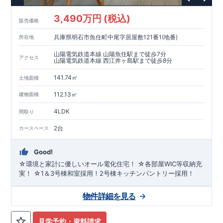
3,490万円 (税込)
販売価格
兵庫県明石市魚住町中尾字居屋敷121番1(地番)
所在地
山陽電気鉄道本線 山陽魚住駅まで徒歩7分
アクセス
山陽電気鉄道本線 西江井ヶ島駅まで徒歩8分
141.74㎡
土地面積
112.13㎡
建物面積
4LDK
間取り
2台
カースペース
Good!
☆環境と家計に優しいオール電化住宅！ ☆各部屋WIC等収納充
実！ ☆1＆3号棟和室採用！2号棟キッチンパントリー採用！
物件詳細を見る
見学予約・資料請求