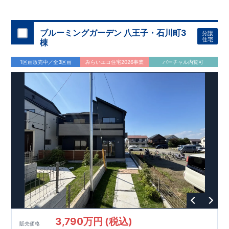
◇
ブルーミングガーデンのこだわり
◇
【全棟自社一貫体制】
・誰が、何をしたか。が明確だからこそ、お客様の安心に繋が
ります。
・設計、施工、営業が互いに協力しあい、最良のプラ
ブルーミングガーデン 八王子・石川町3
分譲
ンを提供いたします。
・東栄住宅では、お引渡し後最大
・不要な中間マージンを抑えることで、
10
回の無料定期点検と、
60
年
住宅
棟
コストダウンに努めています。
間の品質保証を実施。お引渡しからが本当のお付き合いだと考
【耐震等級3
取得】
・東栄住宅
の建物は、国が定めた耐震等級で
え、アフターサービスを外部の業者に委託せず、東栄住宅グル
3
を取得。建築基準法で定め
1区画販売中／全3区画
みらいエコ住宅2026事業
バーチャル内覧可
られた、｢数百年に一度発生する地震に対して、倒壊、崩壊しな
ープ「東栄ホームサービス株式会社」にて責任をもって対応い
い。｣という基準から、さらに
たします。
1.5
倍の耐震力を達成していま
す。
【住宅性能評価ダブル取得】
・設計住宅性能評価：建物
設計段階で、国が認めた第三者機関が評価しています。
・建設
住宅性能評価：評価を受けた図面通りに施工されているか、建
設までに、計
4
回のチェックが行われます。
図面や書類上だけ
でなく、現場の施工状況を検査した上で、品質を保証していま
す。
【充実のアフターサポート】
3,790万円 (税込)
販売価格