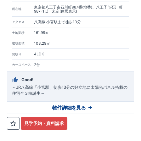
東京都八王子市石川町987番(地番)、八王子市石川町
所在地
987-1以下未定(住居表示)
八高線 小宮駅まで徒歩13分
アクセス
161.98㎡
土地面積
103.29㎡
建物面積
4LDK
間取り
2台
カースペース
Good!
～JR八高線「小宮駅」徒歩13分の好立地に太陽光パネル搭載の
住宅全３棟誕生～
物件詳細を見る
見学予約・資料請求