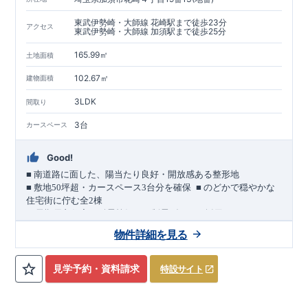
東武伊勢崎・大師線 花崎駅まで徒歩23分
アクセス
東武伊勢崎・大師線 加須駅まで徒歩25分
165.99㎡
土地面積
102.67㎡
建物面積
3LDK
間取り
3台
カースペース
Good!
■
南道路に面した、陽当たり良好・開放感ある整形地
​
■
敷地
50
坪超・カースペース
3
台分を確保
■
のどかで穏やかな
住宅街に佇む全
2
棟
（長期優良住宅／耐震等級３・制震ダンパー採用）
車道
7.0m
南道路
12.0m
（歩道含む・
）に面した、
開放感と陽当
物件詳細を見る
たりに恵まれた立地。
約
12m
超
南北に長い整形地を活かし、
建物南側には
の奥行きが
あり、
採光・通風・プライバシー性にも配慮した敷地計画で
見学予約・資料請求
特設サイト
す。
3
■
買物施設が徒歩圏内
・ローソン 徒歩
分
・ドラッグストアコ
スモス 徒歩約
10
分
・クスリのアオキ 徒歩約
10
分
・ビバモール