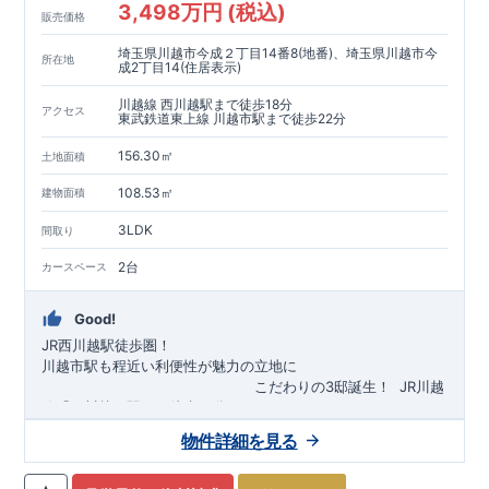
3,498万円 (税込)
販売価格
埼玉県川越市今成２丁目14番8(地番)、埼玉県川越市今
所在地
成2丁目14(住居表示)
川越線 西川越駅まで徒歩18分
アクセス
東武鉄道東上線 川越市駅まで徒歩22分
156.30㎡
土地面積
108.53㎡
建物面積
3LDK
間取り
2台
カースペース
Good!
JR西川越駅徒歩圏！
川越市駅も程近い利便性が魅力の立地に
​
こだわりの3邸誕生！
​
JR川越
線「
西川越
」駅まで徒歩18
分
​
​◆子育て環境良好！
​
今成小学校
自転車約6分（約1430ｍ）
まで徒歩9分、
富士見中学校
​ ​
物件詳細を見る
東武東上線「
まで徒歩24分！
川越市
​
幼稚園、保育園までは
」駅まで徒歩22
分
​
徒歩3分
圏内！
​
◆
広々とした敷地！
​
敷地は
34～40坪超
自転車約7分（約1740ｍ）
！
​
LDKは
16～19
帖
！
​