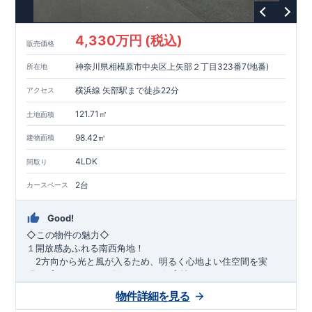
1200m
15
​
店 約
（徒歩
分）
たからやフレサ磯部店 約
1400m
18
【その他施設】
（徒歩
分）
550m
7
​
根岸台公園 約
（徒歩
分）
下磯部東子どもの広場 約
4,330万円 (税込)
757m
10
​
772m
10
​
販売価格
（徒歩
分）
新戸診療所 約
（徒歩
分）
相模原
900m
12
​
磯部郵便局 約
（徒歩
分）
磯部クリニック 約
神奈川県相模原市中央区上矢部２丁目323番7(地番)
所在地
948m
12
​
■
東栄住宅の家作り■
（徒歩
分）
■
ブルーミングガーデンのこだわり
■
​↑
↑ ​
■
​
各タイトルをクリック
長期優良住宅取得
【国が定めた７つ
横浜線 矢部駅まで徒歩22分
アクセス
​
​
の技術基準をクリア
☆
】
１
耐久性
/
２劣化対策
/
３維持管理性
４
住宅面積
/
５省エネルギー性
/
６
居住環境
/
７
維持保全管理
121.71㎡
土地面積
​
■
住宅性能評価ダブル取得
スマートフォンで見やすい特設サイ
​
トはこちら
★
物件のご案内は、
事前予約
が
オススメ
です
☆
98.42㎡
建物面積
​
​
スムーズにご案内が可能
♪
お気軽にお問い合わせください
♪
お
4LDK
TEL:0120-07-1081​
間取り
​
​
問い合わせお待ちしております
☆
※
未完成の
場合は、現地確認の他に
近くにある同仕様の完成物件をご案内
2台
カースペース
致します。
Good!
​◇この物件の魅力◇
１開放感あふれる南西角地！
2方向から光と風が入るため、明るく心地よい住空間を実
現。プライバシーも確保しやすい好立地です♪
​２
自然と利便が両立するロケーション！
物件詳細を見る
最寄りの矢部駅まで徒歩22分で、駅利用も可能。生活施設や