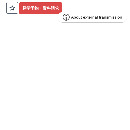
公園も身近にあり、快適な新生活が始められます♪
見学予約・資料請求
​◇アクセス◇
​・JR横浜線「矢部」駅まで徒歩22分
◇ロケーション◇
・相模原市立大野北小学校 徒歩22分
ブルーミングガーデン 豊田市山之手9丁
分譲
・コープときわ店 徒歩9分
住宅
目1棟
・フードワン淵野辺店 徒歩20分
​・セブンイレブン町田常盤店 徒歩11分
1区画販売中／全1区画
みらいエコ住宅2026事業
バーチャル内覧可
◇ブルーミングガーデンのこだわり◇
【全棟自社一貫体制】
・誰が、何をしたか。が明確だからこそ、お客様の安心に繋が
ります。
・設計、施工、営業が互いに協力しあい、最良のプランを提供
いたします。
・不要な中間マージンを抑えることで、コストダウンに努めて
います。
【耐震等級3取得】
・東栄住宅の建物は、国が定めた耐震等級で最高の3を取得。
建築基準法で定められた、｢数百年に一度発生する地震に対し
て、倒壊、崩壊しない。｣という基準から、さらに1.5倍の耐震
力を達成しています。
【住宅性能評価ダブル取得】
・設計住宅性能評価：建物設計段階で、国が認めた第三者機関