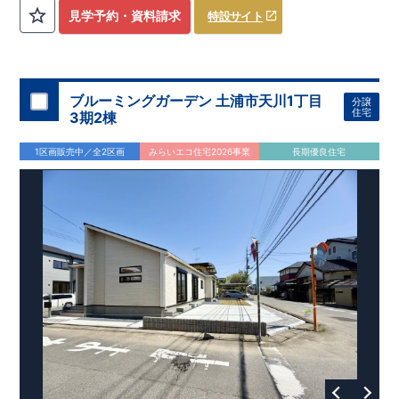
評価しております！ ​ 【
建設
住宅性能評価】
​
第三者機
見学予約・資料請求
特設サイト
関
​◆子育て環境良好！
により、建物完成までに
​
辻小学校
計4回
まで徒歩8分、
の検査が行われます！
内谷中学校
​
​ ◎こ
まで
の住宅の評価
徒歩9分！
​
幼稚園、保育園までは
​
国が定めた
耐震等級で最高の３
徒歩6分
圏内！
を取得！
​
◆
南東側6
地震
に強い
ｍ公道面！
住宅です！
​
陽光降りそそぐ明るい室内！
​
冬は暖かく夏は涼しくて快適♪ 省エネに
​
LDKは
16
帖
！
​
優れた
2（3）LDK
断熱等性能５
の間取りプラン採用！
を取得！
​ ​
その他項目も評価を受けてお
​
​◆こだわりの内装！
​
家
り、
族構成の変化に対応可能な可変型プラン！
性能に特化した
住宅です！
​
全居室
クローゼッ
ブルーミングガーデン 土浦市天川1丁目
分譲
ト付き！ ​
​◆充実した設備！
​
冬でも快適！LDK床暖房標準装
住宅
3期2棟
備♪
​
雨の日でも洗濯物が干せる
室内物干し
​
浴室乾燥暖房機
付き！
​
食洗機
付きシステムキッチン！
​
平日、休日 時間帯
1区画販売中／全2区画
みらいエコ住宅2026事業
長期優良住宅
問わずご案内可能です！
​
お気軽にお問い合わせください！
​
【お問い合わせ】TEL：
048-710-5571
(営業時間 9:30～
18:30 火水定休日)