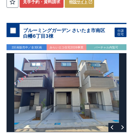
​
3（4）
​◆設計・建設性能評価ｗ取得！
LDK～4LDK
の間取りプラン採用！
​
◎性能評価とは
​
​◆こだわりの内
​​
【
設計
見学予約・資料請求
特設サイト
住宅性能評価】
装！
​
2階洋室のうち一室は
​
建物設計段階で、国が定めた
開放的な勾配天井
！
​
全居室
第三者機関
クロ
が評価しております！ ​ 【
ーゼット付き！ ​ リビングはおしゃれな
建設
住宅性能評価】
折上天井
​
♪
​
​◆充実し
第三者
機関
た設備！
により、建物完成までに
​
雨の日でも洗濯物が干せる
計4回
の検査が行われます！
室内物干し
​
浴室乾燥
​
​ ◎
この住宅の評価
暖房機
付き！
​
​
国が定めた
食洗機
付きシステムキッチン！
耐震等級で最高の３
​
平日、休日
を取得！
地
震に強い
時間帯問わずご案内可能です！
住宅です！
​
冬は暖かく夏は涼しくて快適♪ 省エネ
​
お気軽にお問い合わせくださ
ブルーミングガーデン さいたま市南区
分譲
に優れた
い！
​
【お問い合わせ】TEL：
断熱等性能５
を取得！
048-710-5571
​ ​
その他項目も評価を受けて
(営業時間 9:30～
住宅
白幡6丁目3棟
おり、
18:30 火水定休日)
性能に特化した
住宅です！
2区画販売中／全3区画
みらいエコ住宅2026事業
バーチャル内覧可