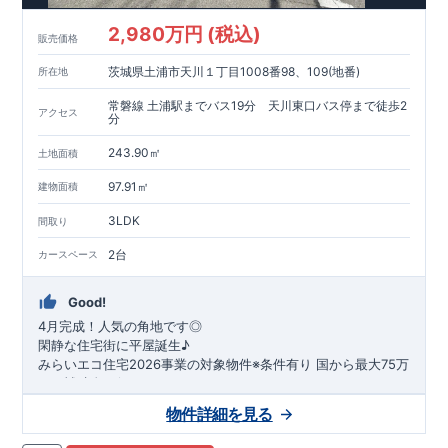
2,980万円 (税込)
販売価格
茨城県土浦市天川１丁目1008番98、109(地番)
所在地
常磐線 土浦駅までバス19分 天川東口バス停まで徒歩2
アクセス
分
243.90㎡
土地面積
97.91㎡
建物面積
3LDK
間取り
2台
カースペース
Good!
4月完成！人気の角地です◎
閑静な住宅街に平屋誕生♪
​みらいエコ住宅2026事業の対象物件※条件有り
​
国
から最大75万
円の補助金が得られます！
​※補助金額より事務手数料として99000 円（税込）及び振込手
物件詳細を見る
数料が差し引かれます。
★魅力的な間取り★
​・
玄関から
直接洗面所・浴室
へアクセスで
きる動線の為、