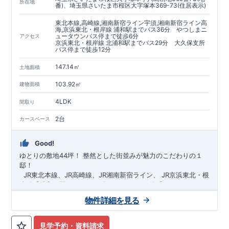
https://www.e-blooming.com/bukken/60075018/
所在地
番)、埼玉県さいたま市桜区大字塚本369-73(住居表示)
東北本線,高崎線,湘南新宿ライン宇須,湘南新宿ライン高
海,京浜東北・根岸線 浦和駅までバス36分 やつしまニ
ュータウンバス停まで徒歩6分
アクセス
京浜東北・根岸線 北浦和駅までバス29分 大久保支所
バス停まで徒歩12分
147.14㎡
土地面積
103.92㎡
建物面積
4LDK
間取り
2台
カースペース
Good!
ゆとりの敷地44坪！
​
整然とした街並みが魅力のこだわりの１
邸！
​ ​ ​
JR東北本線、JR高崎線、
JR湘南新宿ライン、
JR京浜東北・根
岸線「
浦和
」駅までバス36
分
バス停「
やつしまニュー
タウン
」まで徒歩6
分
​ ​
JR京浜東北・根岸線
「
北浦和
」駅までバ
物件詳細を見る
ス29
​◆子育て環境良好！
分
​
大久保小学校
バス停
まで徒歩12分、
「
大久保支所
大久保
」まで徒歩
中学
12分​
校
まで徒歩12分！
​
​◆設計・建設性能評価ｗ取得！
​
幼稚園、保育園までは
​
◎性能評価とは
徒歩20分
圏内！
​​
【
​
◆
設
計
広々とした敷地！
住宅性能評価】
​
​
敷地は
建物設計段階で、国が定めた
44坪超
！
​
LDKは
18
帖
！
​
第三者機
4LDK
の
見学予約・資料請求