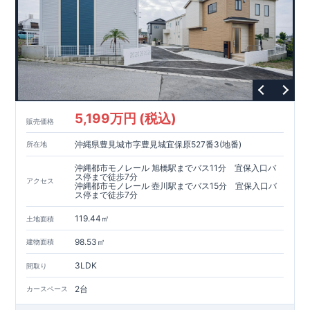
5,199万円 (税込)
販売価格
沖縄県豊見城市字豊見城宜保原527番3(地番)
所在地
沖縄都市モノレール 旭橋駅までバス11分 宜保入口バ
ス停まで徒歩7分
アクセス
沖縄都市モノレール 壺川駅までバス15分 宜保入口バ
ス停まで徒歩7分
119.44㎡
土地面積
98.53㎡
建物面積
3LDK
間取り
2台
カースペース