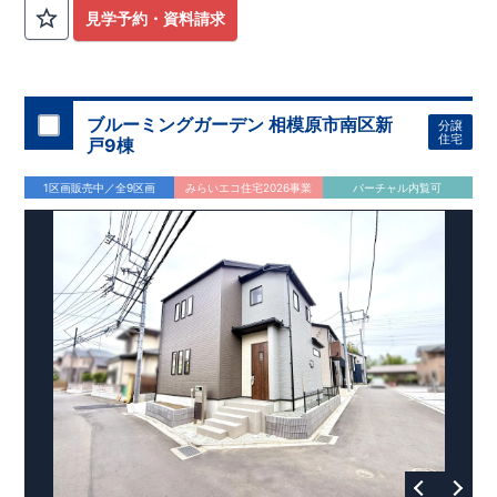
外から帰ってきたお子様も
お部屋を汚さず
に安心です♪
見学予約・資料請求
​・
キッチンには
食器洗い機完備
◎家事の
負担軽減
に！
・キッチン横に
パントリー付き♪
​・オープンサニタリーirodori採用！
​
段差のない
シームアンダーボウル仕様で
お手入れ簡単◎
​・主寝室には
アクセントクロス
使用♪
ブルーミングガーデン 相模原市南区新
分譲
住宅
戸9棟
​↓↓クリックで詳細ご紹介
◆充実の
アフターサポート
◆
1区画販売中／全9区画
みらいエコ住宅2026事業
バーチャル内覧可
​東栄住宅では、お引き渡し後最大4回の無料点検と、最長60年
間の品質保証を実施。
​お引き渡しからが本当のお付き合いだと考え、アフターサービ
スを外部の業者に委託せず、
​東栄住宅グループ「東栄ホームサービス株式会社」にて責任を
もって対応いたします。
​​↓↓クリックで詳細ご紹介
◆
長期優良住宅
【済】◆
​当物件は国から定められた7つの技術基準をクリアした認定住
宅！
​住宅ローンの金利優遇、税金面の優遇が得られるなどの、金銭
的メリットが大きいのも魅力です。
​東栄住宅はパワービルダーで所得数No.1です！