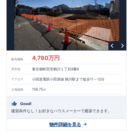
能を評価されています！図面を第三者機関へ提出します。外部
■
当社こだわりの空間アイディアを
ショート動画
で
評価委員が建設中に
ご紹介しています。
3
回、竣工時に
ここをクリッ
1
回の現場検査が行われま
ク
す。構造の安定、劣化の軽減、維持管理への配慮、温熱環境・
エネルギー消費量（断熱等性能）の必須
4
分野、空気環境で、最
高等級取得！
■
耐震等級
3
もっと詳しく
東栄住宅の建物
は、国が定めた耐震最高等級
3
を取得。建築基準法に定められ
た、｢数百年に一度発生する地震に対して、倒壊、崩壊しない｣
という基準から、さらに
1.5
倍の耐震力を達成しています。
■
耐
風等級
2
災害時の損傷の受けにくさを評価されています。建築
基準法に定められている暴風による力（
500
年に
1
度）のさらに
4,780万円
販売価格
1.2
倍の暴風に対しても損傷を生じないことで耐風最高等級
2
を
取得しています。
■
自社一貫体制
もっと詳しく
東栄住宅は土
東京都町田市鶴川１丁目8番6
所在地
地の仕入れ、設計、施工、販売、メンテナンスまで、すべての
プロセスに携わっています。
■
アフターサポート
もっ
小田急電鉄小田原線 鶴川駅まで徒歩11～12分
アクセス
と詳しく
快適に暮らすことができる住宅の品質を長期にわたり
維持するには、定期的な点検を実施することが重要です。
最大
156.75㎡
土地面積
60
年間の保証制度がございます。もちろん、定期点検以外でも
万一不具合が発生した際は対応いたします。
Good!
建築条件なし！​お好きなハウスメーカーで建築できます。
物件詳細を見る