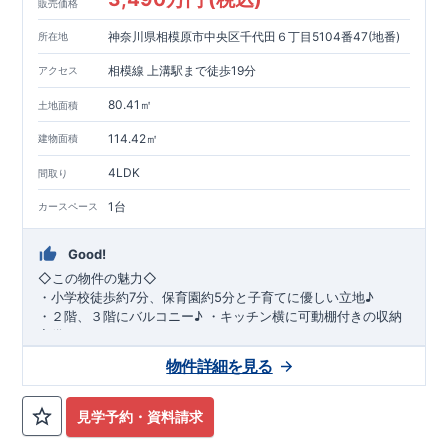
販売価格
神奈川県相模原市中央区千代田６丁目5104番47(地番)
所在地
相模線 上溝駅まで徒歩19分
アクセス
80.41㎡
土地面積
114.42㎡
建物面積
4LDK
間取り
1台
カースペース
Good!
◇
この物件の魅力
◇
・
小学校徒歩約
7
分、保育園約
5
分と子育てに優しい立地♪
・２階、３階にバルコニー♪
・キッチン横に可動棚付きの収納
完備。
・家族で過ごすこともできるワイドバルコニー完備。
◇
アクセ
物件詳細を見る
ス
◇
JR
相模線「上溝」駅
徒歩
19
分
◇
ロケーション
◇
・相模原市立星が丘小学校
徒歩
7
分
・オーケ
ー相模原店
徒歩
4
分
・業務スーパー相
見学予約・資料請求
模原店
徒歩
12
分
・やまうち医院 徒歩
4
分
・セブン
イレブン星ヶ丘店 徒歩
4
分