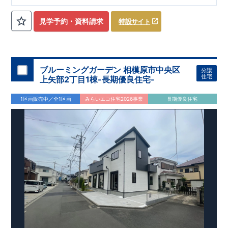
ローゼット】
私服通勤でお洋服をたくさんお持ちの方や、
流行ファッション
見学予約・資料請求
特設サイト
​​
がお好きな方にもおすすめ
♪
【全居室クローゼット完備】
​​
お子様のお洋服の収納にも困らない
☆
【２階の廊下収納】
​
生活感の出る掃除機や、
日用品などのアイテムを目隠し収納が
​​
​
できる
♪
【床下収納】
【大容量シューズクローゼット】
などの、あったらうれしい収納完備
☆
ブルーミングガーデン 相模原市中央区
分譲
,
[2]
対面キッチンには、食洗器搭載
★
住宅
上矢部2丁目1棟-長期優良住宅-
”
”
配膳・後片付け
が便利な
対面キッチン
には、
生活感を感じさせない
ビルトイン食洗器
を搭載
1区画販売中／全1区画
みらいエコ住宅2026事業
長期優良住宅
,
[4]
上部吹抜け
明るく開放的な空間を演出
♪
◎
暮らしに寄り添う住環境
◎
～徒歩圏内～
教育環境
／コンビニ
/
ドラッグストア
／
公園
■周辺環境■
【教育施設】
593m
8
​
せんだん保育園 約
（徒歩
分）
新磯保育園 約
784m
10
715m
9
​
​相陽中
（徒歩
分）
新磯小学校 約
（徒歩
分）
学
m
25
​
校 約2000
（徒歩
分）
【買い物施設】
556m
7
​
ローソン相模原磯部店 約
（徒歩
分）
ファミリーマート
1100m
4
​
座間一丁目店 約
（徒歩
1
分）
ドラッグセイムス座間