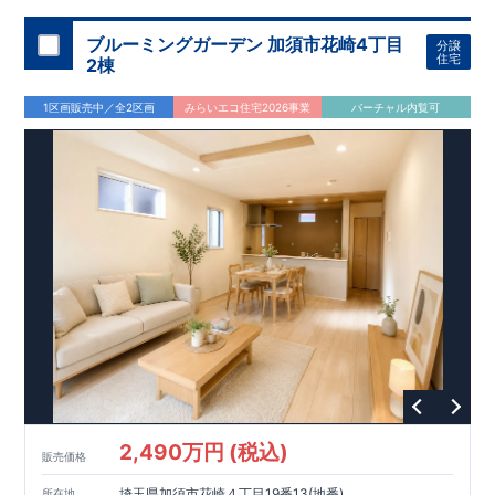
ブルーミングガーデン 加須市花崎4丁目
分譲
住宅
2棟
1区画販売中／全2区画
みらいエコ住宅2026事業
バーチャル内覧可
2,490万円 (税込)
販売価格
埼玉県加須市花崎４丁目19番13(地番)
所在地