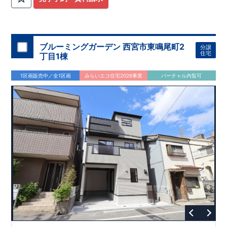
ブルーミングガーデン 西宮市東鳴尾町2
分譲
住宅
丁目1棟
1区画販売中／全1区画
みらいエコ住宅2026事業
バーチャル内覧可