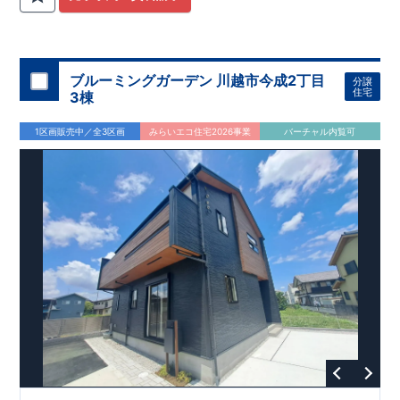
関
間取りプラン採用！
が評価しております！ ​ 【
​
​◆こだわりの内装！
建設
住宅性能評価】
​
2階洋室のうち一
​
第三
者機関
室は
開放的な勾配天井
により、建物完成までに
！
​
全居室
計4回
クローゼット付き！ ​ リビ
の検査が行われます！
​
​
◎この住宅の評価
ングはおしゃれな
​
折上天井
国が定めた
♪
​
​◆充実した設備！
耐震等級で最高の３
​
雨の日でも
を取得！
地震に強い
洗濯物が干せる
住宅です！
室内物干し
​
冬は暖かく夏は涼しくて快適♪ 省エ
​
浴室乾燥暖房機
付き！
​
食洗機
ネに優れた
付きシステムキッチン！
断熱等性能５
を取得！
​ ​
平日、休日 時間帯問わずご案内可
​ ​
その他項目も評価を受け
ブルーミングガーデン 川越市今成2丁目
分譲
ており、
能です！
性能に特化した
​
お気軽にお問い合わせください！
住宅です！
​
【お問い合わせ】
住宅
3棟
TEL：
048-710-5571
(営業時間 9:30～18:30 火水定休日)
1区画販売中／全3区画
みらいエコ住宅2026事業
バーチャル内覧可