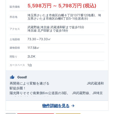
5,598万円 ～ 5,798万円 (税込)
販売価格
埼玉県さいたま市南区白幡６丁目1377番12(地番)、埼
所在地
玉県さいたま市南区白幡6丁目5-1(住居表示)
武蔵野線,埼京線 武蔵浦和駅まで徒歩15分
アクセス
埼京線 北戸田駅まで徒歩18分
73.30～73.33㎡
土地面積
117.58㎡
建物面積
2LDK
間取り
1台
カースペース
Good!
再開発により変貌を遂げる
​
JR武蔵浦和
駅徒歩圏！
陽光降りそそぐ南東側6ｍ公道面の3邸。
​
JR武蔵野線、JR埼京
線「
武蔵浦和
」駅まで徒歩15
分
​
自転車で約5分
物件詳細を見る
​◆設計・建設性能評価ｗ取得！
JR埼京線
「
北戸田
​
」駅まで徒歩18分​
◎性能評価とは
​​
​
【
設計
住
宅性能評価】
​
建物設計段階で、国が定めた
自転車で約6分
第三者機関
が