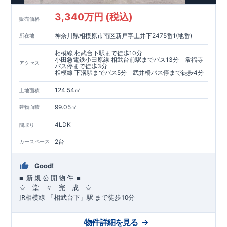
​​↓↓クリックで詳細ご紹介
3,340万円 (税込)
​◆耐震＋制震。
東栄セーフティーダンパー
標準装備◆
販売価格
​大きな揺れから家を守るだけではなく揺れそのものを軽減
神奈川県相模原市南区新戸字土井下2475番1(地番)
所在地
​建築基準法に定められた、「数百年に一度発生する地震に対し
て、倒壊、崩壊しない」
相模線 相武台下駅まで徒歩10分
​という基準から、さらに1.5倍の耐震力を達成しています。
小田急電鉄小田原線 相武台前駅までバス13分 常福寺
アクセス
バス停まで徒歩3分
相模線 下溝駅までバス5分 武井橋バス停まで徒歩4分
注文住宅のような個性あふれる間取り、
​住宅品質を担保しながらも
コストパフォーマンスの高さ
がブル
124.54㎡
土地面積
ーミングガーデンの魅力です。
「ここまでやってこの価格」
をぜひ体験してください。
99.05㎡
建物面積
4LDK
間取り
2台
カースペース
Good!
■
■
新
規
公
開
物
件
☆ 堂 々 完 成 ☆
JR
10
​
相模線
「相武台下」駅
まで
徒歩
分
,
☆
おすすめポイント
☆
[1]
多彩な収納プラン完備
★
【玄関土間収納】
物件詳細を見る
​​
スーツケースやベビーカーの収納にも便利
♪
【ウォークインク