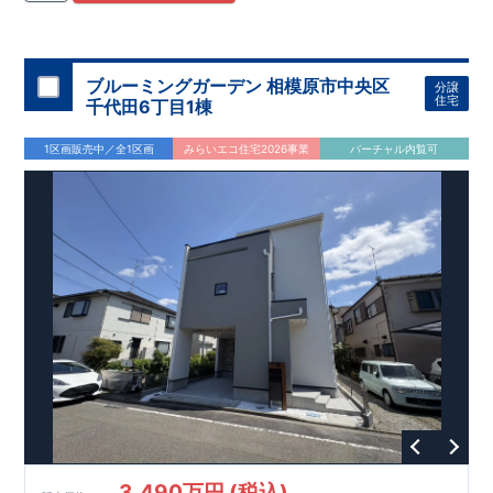
住宅用制震ダンパー/
東栄セーフティダンパー」
・
「地盤改良
工法/R-Evolve
パイル」
・
「宅地開発手法/
簡単に地図から消
せる道」
平日・休日ご内覧可能です！
○
第18
回キッズデザイン
賞
受賞
・
2024
年、東栄住宅
の新たな空間提案
ぜひお気軽にお問い合わせください♪
「マルチエント
ラ
ンス」
西宮営業所
が受賞いたしまし
TEL
：
0798-
ブルーミングガーデン 相模原市中央区
分譲
​
た！
38-1246
○
耐震等級最高
(
定休日：火・水・年末年始
等
級3
・数百年に一度の地震に耐える力
)
住宅
千代田6丁目1棟
の
1.5
倍の耐震性！
・さらに繰り返しの地震に強い
制震
ダンパ
ー
採用で安心！
○
BELS
・エコ住宅としての性能評価を全号棟
1区画販売中／全1区画
みらいエコ住宅2026事業
バーチャル内覧可
が取得しています！
○
住宅性能評価ダブ
ル
取得
・『設計』住
宅性能評価…建物設計段階で、国が認めた第三者機関が評価し
ております。
・『建設』住宅性能評価…評価を受けた図面通
りに施工されているか、建設までに計
4
回チェックが行われま
す。
3,490万円 (税込)