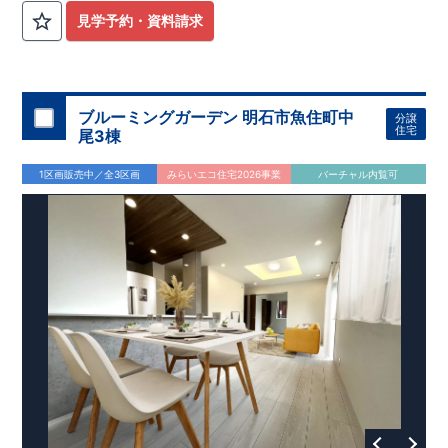
見学予約・資料請求
ブルーミングガーデン 明石市魚住町中
分譲
住宅
尾3棟
1区画販売中／全3区画
みらいエコ住宅2026事業
バーチャル内覧可