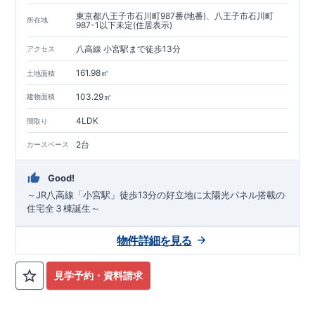
東京都八王子市石川町987番(地番)、八王子市石川町
所在地
987-1以下未定(住居表示)
八高線 小宮駅まで徒歩13分
アクセス
161.98㎡
土地面積
103.29㎡
建物面積
4LDK
間取り
2台
カースペース
Good!
～JR八高線「小宮駅」徒歩13分の好立地に太陽光パネル搭載の
住宅全３棟誕生～
物件詳細を見る
見学予約・資料請求