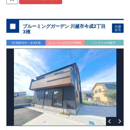
関
間取りプラン採用！
が評価しております！ ​ 【
​
​◆こだわりの内装！
建設
住宅性能評価】
​
2階洋室のうち一
​
第三
者機関
室は
開放的な勾配天井
により、建物完成までに
！
​
全居室
計4回
クローゼット付き！ ​ リビ
の検査が行われます！
​
​
◎この住宅の評価
ングはおしゃれな
​
折上天井
国が定めた
♪
​
​◆充実した設備！
耐震等級で最高の３
​
雨の日でも
を取得！
地震に強い
洗濯物が干せる
住宅です！
室内物干し
​
冬は暖かく夏は涼しくて快適♪ 省エ
​
浴室乾燥暖房機
付き！
​
食洗機
ネに優れた
付きシステムキッチン！
断熱等性能５
を取得！
​ ​
平日、休日 時間帯問わずご案内可
​ ​
その他項目も評価を受け
ブルーミングガーデン 川越市今成2丁目
分譲
ており、
能です！
性能に特化した
​
お気軽にお問い合わせください！
住宅です！
​
【お問い合わせ】
住宅
3棟
TEL：
048-710-5571
(営業時間 9:30～18:30 火水定休日)
1区画販売中／全3区画
みらいエコ住宅2026事業
バーチャル内覧可