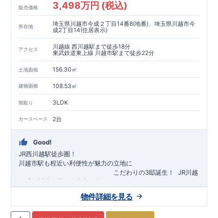
3,498万円 (税込)
販売価格
埼玉県川越市今成２丁目14番8(地番)、埼玉県川越市今
所在地
成2丁目14(住居表示)
川越線 西川越駅まで徒歩18分
アクセス
東武鉄道東上線 川越市駅まで徒歩22分
156.30㎡
土地面積
108.53㎡
建物面積
3LDK
間取り
2台
カースペース
Good!
JR西川越駅徒歩圏！
川越市駅も程近い利便性が魅力の立地に
​
こだわりの3邸誕生！
​
JR川越
線「
西川越
」駅まで徒歩18
分
​
​◆子育て環境良好！
​
今成小学校
自転車約6分（約1430ｍ）
まで徒歩9分、
富士見中学校
​ ​
物件詳細を見る
東武東上線「
まで徒歩24分！
川越市
​
幼稚園、保育園までは
」駅まで徒歩22
分
​
徒歩3分
圏内！
​
◆
広々とした敷地！
​
敷地は
34～40坪超
自転車約7分（約1740ｍ）
！
​
LDKは
16～19
帖
！
​