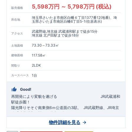
5,598万円 ～ 5,798万円 (税込)
販売価格
埼玉県さいたま市南区白幡６丁目1377番12(地番)、埼
所在地
玉県さいたま市南区白幡6丁目5-1(住居表示)
武蔵野線,埼京線 武蔵浦和駅まで徒歩15分
アクセス
埼京線 北戸田駅まで徒歩18分
73.30～73.33㎡
土地面積
117.58㎡
建物面積
2LDK
間取り
1台
カースペース
Good!
再開発により変貌を遂げる
​
JR武蔵浦和
駅徒歩圏！
陽光降りそそぐ南東側6ｍ公道面の3邸。
​
JR武蔵野線、JR埼京
線「
武蔵浦和
」駅まで徒歩15
分
​
自転車で約5分
物件詳細を見る
​◆設計・建設性能評価ｗ取得！
JR埼京線
「
北戸田
​
」駅まで徒歩18分​
◎性能評価とは
​​
​
【
設計
住
宅性能評価】
​
建物設計段階で、国が定めた
自転車で約6分
第三者機関
が