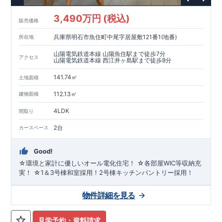
3,490万円 (税込)
販売価格
兵庫県明石市魚住町中尾字居屋敷121番1(地番)
所在地
山陽電気鉄道本線 山陽魚住駅まで徒歩7分
アクセス
山陽電気鉄道本線 西江井ヶ島駅まで徒歩8分
141.74㎡
土地面積
112.13㎡
建物面積
4LDK
間取り
2台
カースペース
Good!
☆環境と家計に優しいオール電化住宅！ ☆各部屋WIC等収納充
実！ ☆1＆3号棟和室採用！2号棟キッチンパントリー採用！
物件詳細を見る
見学予約・資料請求