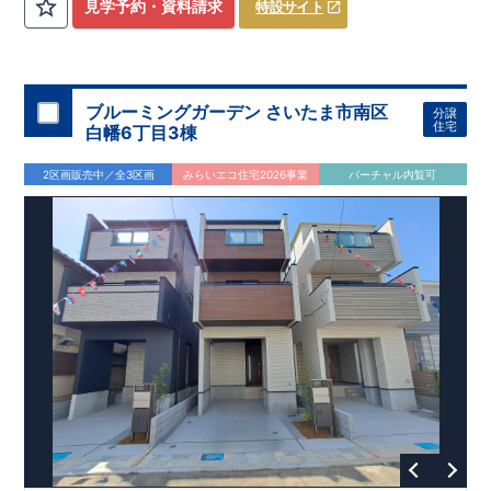
​
3（4）
​◆設計・建設性能評価ｗ取得！
LDK～4LDK
の間取りプラン採用！
​
◎性能評価とは
​
​◆こだわりの内
​​
【
設計
見学予約・資料請求
特設サイト
住宅性能評価】
装！
​
2階洋室のうち一室は
​
建物設計段階で、国が定めた
開放的な勾配天井
！
​
全居室
第三者機関
クロ
が評価しております！ ​ 【
ーゼット付き！ ​ リビングはおしゃれな
建設
住宅性能評価】
折上天井
​
♪
​
​◆充実し
第三者
機関
た設備！
により、建物完成までに
​
雨の日でも洗濯物が干せる
計4回
の検査が行われます！
室内物干し
​
浴室乾燥
​
​ ◎
この住宅の評価
暖房機
付き！
​
​
国が定めた
食洗機
付きシステムキッチン！
耐震等級で最高の３
​
平日、休日
を取得！
地
震に強い
時間帯問わずご案内可能です！
住宅です！
​
冬は暖かく夏は涼しくて快適♪ 省エネ
​
お気軽にお問い合わせくださ
ブルーミングガーデン さいたま市南区
分譲
に優れた
い！
​
【お問い合わせ】TEL：
断熱等性能５
を取得！
048-710-5571
​ ​
その他項目も評価を受けて
(営業時間 9:30～
住宅
白幡6丁目3棟
おり、
18:30 火水定休日)
性能に特化した
住宅です！
2区画販売中／全3区画
みらいエコ住宅2026事業
バーチャル内覧可