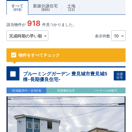
すべて
新築分譲住宅
土地
918
895
23
918
該当物件が
件見つかりました。
表示件数
物件をすべてチェック
ブルーミングガーデン 豊見城市豊見城5
分譲
住宅
棟-長期優良住宅-
1区画販売中／全5区画
長期優良住宅
バーチャル内覧可