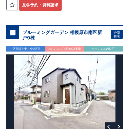
外から帰ってきたお子様も
お部屋を汚さず
に安心です♪
見学予約・資料請求
​・
キッチンには
食器洗い機完備
◎家事の
負担軽減
に！
・キッチン横に
パントリー付き♪
​・オープンサニタリーirodori採用！
​
段差のない
シームアンダーボウル仕様で
お手入れ簡単◎
​・主寝室には
アクセントクロス
使用♪
ブルーミングガーデン 相模原市南区新
分譲
住宅
戸9棟
​↓↓クリックで詳細ご紹介
◆充実の
アフターサポート
◆
1区画販売中／全9区画
みらいエコ住宅2026事業
バーチャル内覧可
​東栄住宅では、お引き渡し後最大4回の無料点検と、最長60年
間の品質保証を実施。
​お引き渡しからが本当のお付き合いだと考え、アフターサービ
スを外部の業者に委託せず、
​東栄住宅グループ「東栄ホームサービス株式会社」にて責任を
もって対応いたします。
​​↓↓クリックで詳細ご紹介
◆
長期優良住宅
【済】◆
​当物件は国から定められた7つの技術基準をクリアした認定住
宅！
​住宅ローンの金利優遇、税金面の優遇が得られるなどの、金銭
的メリットが大きいのも魅力です。
​東栄住宅はパワービルダーで所得数No.1です！