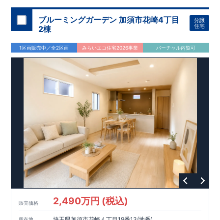
ブルーミングガーデン 加須市花崎4丁目
分譲
住宅
2棟
1区画販売中／全2区画
みらいエコ住宅2026事業
バーチャル内覧可
2,490万円 (税込)
販売価格
埼玉県加須市花崎４丁目19番13(地番)
所在地