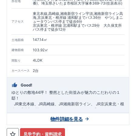
https://www.e-blooming.com/bukken/60075018/
所在地
番)、埼玉県さいたま市桜区大字塚本369-73(住居表示)
東北本線,高崎線,湘南新宿ライン宇須,湘南新宿ライン高
海,京浜東北・根岸線 浦和駅までバス36分 やつしまニ
ュータウンバス停まで徒歩6分
アクセス
京浜東北・根岸線 北浦和駅までバス29分 大久保支所
バス停まで徒歩12分
147.14㎡
土地面積
103.92㎡
建物面積
4LDK
間取り
2台
カースペース
Good!
ゆとりの敷地44坪！
​
整然とした街並みが魅力のこだわりの１
邸！
​ ​ ​
JR東北本線、JR高崎線、
JR湘南新宿ライン、
JR京浜東北・根
岸線「
浦和
」駅までバス36
分
バス停「
やつしまニュー
タウン
」まで徒歩6
分
​ ​
JR京浜東北・根岸線
「
北浦和
」駅までバ
物件詳細を見る
ス29
​◆子育て環境良好！
分
​
大久保小学校
バス停
まで徒歩12分、
「
大久保支所
大久保
」まで徒歩
中学
12分​
校
まで徒歩12分！
​
​◆設計・建設性能評価ｗ取得！
​
幼稚園、保育園までは
​
◎性能評価とは
徒歩20分
圏内！
​​
【
​
◆
設
計
広々とした敷地！
住宅性能評価】
​
​
敷地は
建物設計段階で、国が定めた
44坪超
！
​
LDKは
18
帖
！
​
第三者機
4LDK
の
見学予約・資料請求