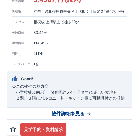
販売価格
神奈川県相模原市中央区千代田６丁目5104番47(地番)
所在地
相模線 上溝駅まで徒歩19分
アクセス
80.41㎡
土地面積
114.42㎡
建物面積
4LDK
間取り
1台
カースペース
Good!
◇
この物件の魅力
◇
・
小学校徒歩約
7
分、保育園約
5
分と子育てに優しい立地♪
・２階、３階にバルコニー♪
・キッチン横に可動棚付きの収納
完備。
・家族で過ごすこともできるワイドバルコニー完備。
◇
アクセ
物件詳細を見る
ス
◇
JR
相模線「上溝」駅
徒歩
19
分
◇
ロケーション
◇
・相模原市立星が丘小学校
徒歩
7
分
・オーケ
ー相模原店
徒歩
4
分
・業務スーパー相
見学予約・資料請求
模原店
徒歩
12
分
・やまうち医院 徒歩
4
分
・セブン
イレブン星ヶ丘店 徒歩
4
分