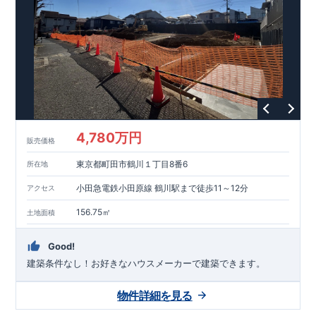
能を評価されています！図面を第三者機関へ提出します。外部
■
当社こだわりの空間アイディアを
ショート動画
で
評価委員が建設中に
ご紹介しています。
3
回、竣工時に
ここをクリッ
1
回の現場検査が行われま
ク
す。構造の安定、劣化の軽減、維持管理への配慮、温熱環境・
エネルギー消費量（断熱等性能）の必須
4
分野、空気環境で、最
高等級取得！
■
耐震等級
3
もっと詳しく
東栄住宅の建物
は、国が定めた耐震最高等級
3
を取得。建築基準法に定められ
た、｢数百年に一度発生する地震に対して、倒壊、崩壊しない｣
という基準から、さらに
1.5
倍の耐震力を達成しています。
■
耐
風等級
2
災害時の損傷の受けにくさを評価されています。建築
基準法に定められている暴風による力（
500
年に
1
度）のさらに
4,780万円
販売価格
1.2
倍の暴風に対しても損傷を生じないことで耐風最高等級
2
を
取得しています。
■
自社一貫体制
もっと詳しく
東栄住宅は土
東京都町田市鶴川１丁目8番6
所在地
地の仕入れ、設計、施工、販売、メンテナンスまで、すべての
プロセスに携わっています。
■
アフターサポート
もっ
小田急電鉄小田原線 鶴川駅まで徒歩11～12分
アクセス
と詳しく
快適に暮らすことができる住宅の品質を長期にわたり
維持するには、定期的な点検を実施することが重要です。
最大
156.75㎡
土地面積
60
年間の保証制度がございます。もちろん、定期点検以外でも
万一不具合が発生した際は対応いたします。
Good!
建築条件なし！​お好きなハウスメーカーで建築できます。
物件詳細を見る