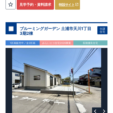
評価しております！ ​ 【
建設
住宅性能評価】
​
第三者機
見学予約・資料請求
特設サイト
関
​◆子育て環境良好！
により、建物完成までに
​
辻小学校
計4回
まで徒歩8分、
の検査が行われます！
内谷中学校
​
​ ◎こ
まで
の住宅の評価
徒歩9分！
​
幼稚園、保育園までは
​
国が定めた
耐震等級で最高の３
徒歩6分
圏内！
を取得！
​
◆
南東側6
地震
に強い
ｍ公道面！
住宅です！
​
陽光降りそそぐ明るい室内！
​
冬は暖かく夏は涼しくて快適♪ 省エネに
​
LDKは
16
帖
！
​
優れた
2（3）LDK
断熱等性能５
の間取りプラン採用！
を取得！
​ ​
その他項目も評価を受けてお
​
​◆こだわりの内装！
​
家
り、
族構成の変化に対応可能な可変型プラン！
性能に特化した
住宅です！
​
全居室
クローゼッ
ブルーミングガーデン 土浦市天川1丁目
分譲
ト付き！ ​
​◆充実した設備！
​
冬でも快適！LDK床暖房標準装
住宅
3期2棟
備♪
​
雨の日でも洗濯物が干せる
室内物干し
​
浴室乾燥暖房機
付き！
​
食洗機
付きシステムキッチン！
​
平日、休日 時間帯
1区画販売中／全2区画
みらいエコ住宅2026事業
長期優良住宅
問わずご案内可能です！
​
お気軽にお問い合わせください！
​
【お問い合わせ】TEL：
048-710-5571
(営業時間 9:30～
18:30 火水定休日)