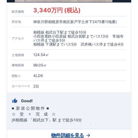
​​↓↓クリックで詳細ご紹介
3,340万円 (税込)
​◆耐震＋制震。
東栄セーフティーダンパー
標準装備◆
販売価格
​大きな揺れから家を守るだけではなく揺れそのものを軽減
神奈川県相模原市南区新戸字土井下2475番1(地番)
所在地
​建築基準法に定められた、「数百年に一度発生する地震に対し
て、倒壊、崩壊しない」
相模線 相武台下駅まで徒歩10分
​という基準から、さらに1.5倍の耐震力を達成しています。
小田急電鉄小田原線 相武台前駅までバス13分 常福寺
アクセス
バス停まで徒歩3分
相模線 下溝駅までバス5分 武井橋バス停まで徒歩4分
注文住宅のような個性あふれる間取り、
​住宅品質を担保しながらも
コストパフォーマンスの高さ
がブル
124.54㎡
土地面積
ーミングガーデンの魅力です。
「ここまでやってこの価格」
をぜひ体験してください。
99.05㎡
建物面積
4LDK
間取り
2台
カースペース
Good!
■
■
新
規
公
開
物
件
☆ 堂 々 完 成 ☆
JR
10
​
相模線
「相武台下」駅
まで
徒歩
分
,
☆
おすすめポイント
☆
[1]
多彩な収納プラン完備
★
【玄関土間収納】
物件詳細を見る
​​
スーツケースやベビーカーの収納にも便利
♪
【ウォークインク