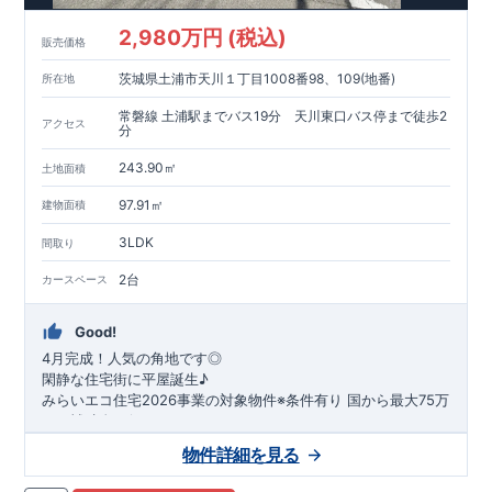
2,980万円 (税込)
販売価格
茨城県土浦市天川１丁目1008番98、109(地番)
所在地
常磐線 土浦駅までバス19分 天川東口バス停まで徒歩2
アクセス
分
243.90㎡
土地面積
97.91㎡
建物面積
3LDK
間取り
2台
カースペース
Good!
4月完成！人気の角地です◎
閑静な住宅街に平屋誕生♪
​みらいエコ住宅2026事業の対象物件※条件有り
​
国
から最大75万
円の補助金が得られます！
​※補助金額より事務手数料として99000 円（税込）及び振込手
物件詳細を見る
数料が差し引かれます。
★魅力的な間取り★
​・
玄関から
直接洗面所・浴室
へアクセスで
きる動線の為、