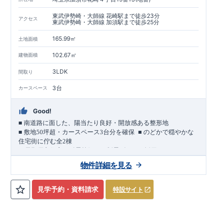
東武伊勢崎・大師線 花崎駅まで徒歩23分
アクセス
東武伊勢崎・大師線 加須駅まで徒歩25分
165.99㎡
土地面積
102.67㎡
建物面積
3LDK
間取り
3台
カースペース
Good!
■
南道路に面した、陽当たり良好・開放感ある整形地
​
■
敷地
50
坪超・カースペース
3
台分を確保
■
のどかで穏やかな
住宅街に佇む全
2
棟
（長期優良住宅／耐震等級３・制震ダンパー採用）
車道
7.0m
南道路
12.0m
（歩道含む・
）に面した、
開放感と陽当
物件詳細を見る
たりに恵まれた立地。
約
12m
超
南北に長い整形地を活かし、
建物南側には
の奥行きが
あり、
採光・通風・プライバシー性にも配慮した敷地計画で
見学予約・資料請求
特設サイト
す。
3
■
買物施設が徒歩圏内
・ローソン 徒歩
分
・ドラッグストアコ
スモス 徒歩約
10
分
・クスリのアオキ 徒歩約
10
分
・ビバモール