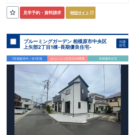
ローゼット】
私服通勤でお洋服をたくさんお持ちの方や、
流行ファッション
見学予約・資料請求
特設サイト
​​
がお好きな方にもおすすめ
♪
【全居室クローゼット完備】
​​
お子様のお洋服の収納にも困らない
☆
【２階の廊下収納】
​
生活感の出る掃除機や、
日用品などのアイテムを目隠し収納が
​​
​
できる
♪
【床下収納】
【大容量シューズクローゼット】
などの、あったらうれしい収納完備
☆
ブルーミングガーデン 相模原市中央区
分譲
,
[2]
対面キッチンには、食洗器搭載
★
住宅
上矢部2丁目1棟-長期優良住宅-
”
”
配膳・後片付け
が便利な
対面キッチン
には、
生活感を感じさせない
ビルトイン食洗器
を搭載
1区画販売中／全1区画
みらいエコ住宅2026事業
長期優良住宅
,
[4]
上部吹抜け
明るく開放的な空間を演出
♪
◎
暮らしに寄り添う住環境
◎
～徒歩圏内～
教育環境
／コンビニ
/
ドラッグストア
／
公園
■周辺環境■
【教育施設】
593m
8
​
せんだん保育園 約
（徒歩
分）
新磯保育園 約
784m
10
715m
9
​
​相陽中
（徒歩
分）
新磯小学校 約
（徒歩
分）
学
m
25
​
校 約2000
（徒歩
分）
【買い物施設】
556m
7
​
ローソン相模原磯部店 約
（徒歩
分）
ファミリーマート
1100m
4
​
座間一丁目店 約
（徒歩
1
分）
ドラッグセイムス座間