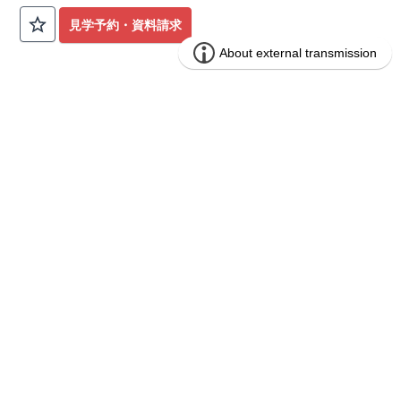
公園も身近にあり、快適な新生活が始められます♪
見学予約・資料請求
​◇アクセス◇
​・JR横浜線「矢部」駅まで徒歩22分
◇ロケーション◇
・相模原市立大野北小学校 徒歩22分
ブルーミングガーデン 豊田市山之手9丁
分譲
・コープときわ店 徒歩9分
住宅
目1棟
・フードワン淵野辺店 徒歩20分
​・セブンイレブン町田常盤店 徒歩11分
1区画販売中／全1区画
みらいエコ住宅2026事業
バーチャル内覧可
◇ブルーミングガーデンのこだわり◇
【全棟自社一貫体制】
・誰が、何をしたか。が明確だからこそ、お客様の安心に繋が
ります。
・設計、施工、営業が互いに協力しあい、最良のプランを提供
いたします。
・不要な中間マージンを抑えることで、コストダウンに努めて
います。
【耐震等級3取得】
・東栄住宅の建物は、国が定めた耐震等級で最高の3を取得。
建築基準法で定められた、｢数百年に一度発生する地震に対し
て、倒壊、崩壊しない。｣という基準から、さらに1.5倍の耐震
力を達成しています。
【住宅性能評価ダブル取得】
・設計住宅性能評価：建物設計段階で、国が認めた第三者機関