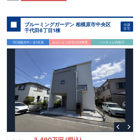
住宅用制震ダンパー/
東栄セーフティダンパー」
・
「地盤改良
工法/R-Evolve
パイル」
・
「宅地開発手法/
簡単に地図から消
せる道」
平日・休日ご内覧可能です！
○
第18
回キッズデザイン
賞
受賞
・
2024
年、東栄住宅
の新たな空間提案
ぜひお気軽にお問い合わせください♪
「マルチエント
ラ
ンス」
西宮営業所
が受賞いたしまし
TEL
：
0798-
ブルーミングガーデン 相模原市中央区
分譲
​
た！
38-1246
○
耐震等級最高
(
定休日：火・水・年末年始
等
級3
・数百年に一度の地震に耐える力
)
住宅
千代田6丁目1棟
の
1.5
倍の耐震性！
・さらに繰り返しの地震に強い
制震
ダンパ
ー
採用で安心！
○
BELS
・エコ住宅としての性能評価を全号棟
1区画販売中／全1区画
みらいエコ住宅2026事業
バーチャル内覧可
が取得しています！
○
住宅性能評価ダブ
ル
取得
・『設計』住
宅性能評価…建物設計段階で、国が認めた第三者機関が評価し
ております。
・『建設』住宅性能評価…評価を受けた図面通
りに施工されているか、建設までに計
4
回チェックが行われま
す。
3,490万円 (税込)