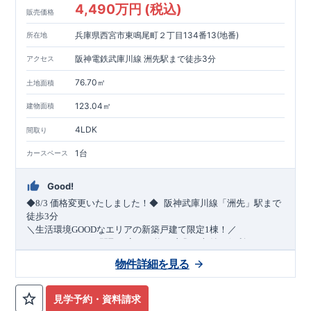
4,490万円 (税込)
販売価格
兵庫県西宮市東鳴尾町２丁目134番13(地番)
所在地
阪神電鉄武庫川線 洲先駅まで徒歩3分
アクセス
76.70㎡
土地面積
123.04㎡
建物面積
4LDK
間取り
1台
カースペース
Good!
​
◆8/3
価格変更いたしました！◆
阪神武庫川線
「洲先」
駅まで
​
徒歩
3
分
＼生活環境
GOOD
なエリアの新築戸建て限定1棟！／
・4
LDK
→5
LDK
へ
間取り変更可能
・衣類の収納に便利な
ウォー
クインクローゼット
・2部屋から行き来できる
続きバルコニー
物件詳細を見る
・デザインと機能性を兼ね備えた
オープンサニタリー
irodori
・
​
リビング全体を見渡せる
・網戸
11万円
(
税込
)
で設置可能！
対面キッチン
（オプション）
・お買い物施設（関西ス
​
ーパー）
↓クリックすると特設ページにジャンプします↓
徒歩10分
(
約787ｍ
)
見学予約・資料請求
2024
年グッドデザイン賞
3
プロジェクト同時受賞
○
・
「木造