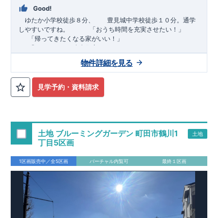
Good!
ゆたか小学校徒歩８分、 豊見城中学校徒歩１０分。通学
しやすいですね。
​ ​ ​ ​
「おうち時間を充実させたい！」
「帰ってきたくなる家がいい！」
「おしゃれなら建売住宅もありかも！」
物件詳細を見る
TEL:098-860-2201
（火・水曜日定休日、年末年始休み）
■
オプションではありません！全棟標準搭載
床下換気システ
見学予約・資料請求
ム・ガス衣類乾燥機・食洗器・宅配ボックス・玄関電子キー・
浴室換気乾燥機・防犯ガラス
■
１階廻りの構造材は
防腐・防蟻性
を確保するため、構造用集
成材に
ヒノキ
を使用しております！
土地 ブルーミングガーデン 町田市鶴川1
土地
■
長期優良住宅
もっと詳しく
「いい家を作って、きちんと手
丁目5区画
入れをして、長く大切に使う」という考え方の下、
国が定めた
7
つの厳しい技術基準をクリアした物件だけが認定を受けられる
1区画販売中／全5区画
バーチャル内覧可
最終１区画
長期優良住宅。
長期優良住宅として認定を受けるためには、国が定めた下記
7
つ
の技術基準をクリアする必要があります。東栄住宅は全棟でク
リア！①耐震性②劣化対策③維持管理性④住戸面積⑤省エネル
ギー性⑥居住環境⑦維持保全管理
そのほかの魅力として、住宅ローン金利優遇、固定資産税の減
税、中古市場での売却時にも有利です。
■
住宅性能評価ダブル
取得
もっと詳しく
「設計」と「建設」のダブルで性