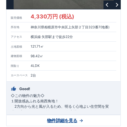
1200m
15
​
店 約
（徒歩
分）
たからやフレサ磯部店 約
1400m
18
【その他施設】
（徒歩
分）
550m
7
​
根岸台公園 約
（徒歩
分）
下磯部東子どもの広場 約
4,330万円 (税込)
757m
10
​
772m
10
​
販売価格
（徒歩
分）
新戸診療所 約
（徒歩
分）
相模原
900m
12
​
磯部郵便局 約
（徒歩
分）
磯部クリニック 約
神奈川県相模原市中央区上矢部２丁目323番7(地番)
所在地
948m
12
​
■
東栄住宅の家作り■
（徒歩
分）
■
ブルーミングガーデンのこだわり
■
​↑
↑ ​
■
​
各タイトルをクリック
長期優良住宅取得
【国が定めた７つ
横浜線 矢部駅まで徒歩22分
アクセス
​
​
の技術基準をクリア
☆
】
１
耐久性
/
２劣化対策
/
３維持管理性
４
住宅面積
/
５省エネルギー性
/
６
居住環境
/
７
維持保全管理
121.71㎡
土地面積
​
■
住宅性能評価ダブル取得
スマートフォンで見やすい特設サイ
​
トはこちら
★
物件のご案内は、
事前予約
が
オススメ
です
☆
98.42㎡
建物面積
​
​
スムーズにご案内が可能
♪
お気軽にお問い合わせください
♪
お
4LDK
TEL:0120-07-1081​
間取り
​
​
問い合わせお待ちしております
☆
※
未完成の
場合は、現地確認の他に
近くにある同仕様の完成物件をご案内
2台
カースペース
致します。
Good!
​◇この物件の魅力◇
１開放感あふれる南西角地！
2方向から光と風が入るため、明るく心地よい住空間を実
現。プライバシーも確保しやすい好立地です♪
​２
自然と利便が両立するロケーション！
物件詳細を見る
最寄りの矢部駅まで徒歩22分で、駅利用も可能。生活施設や