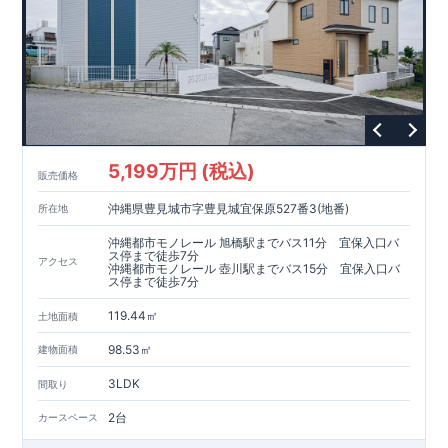
5,199万円 (税込)
販売価格
沖縄県豊見城市字豊見城宜保原527番3(地番)
所在地
沖縄都市モノレール 旭橋駅までバス11分 宜保入口バ
ス停まで徒歩7分
アクセス
沖縄都市モノレール 壺川駅までバス15分 宜保入口バ
ス停まで徒歩7分
119.44㎡
土地面積
98.53㎡
建物面積
3LDK
間取り
2台
カースペース