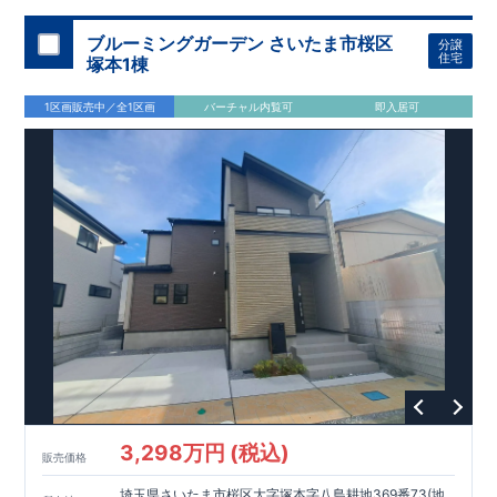
加須 徒歩
13
分
間取りのポイント
ブルーミングガーデン さいたま市桜区
分譲
LDK
約
19.5
帖
​陽当たりよく開放
■ 1
号棟
のゆとりあるリビング
住宅
塚本1棟
感があります。
■
共通
1区画販売中／全1区画
バーチャル内覧可
即入居可
・主寝室は将来仕切れる可変型プラン
・
2
階洋室
2
部屋にウォー
クインクローゼット設置
住宅設備のポイント
■
太陽光発電（フラットプラン）採用
月額サービス料
0
円で利用可
能
■
ホテルライクで実用的な洗面空間
（
オープンサニタリーirodori
/
詳細ページへ）
家計にやさしい住宅性能
■
長期優良住宅
住宅ローン控除額の優遇、
固定資産税の減額期間
延長など
税制面でのメリットが受けられます。
■
耐震等級
３
＋
制震ダンパー
建築基準法の
1.5
倍の耐震性。
地震保
険の割引（最大
50
％）対象です。
​ ​
​
現地のご案内・資料請求 受付中
■完成済みにつき、
実際の
​
​
建物・設備・間取りを
現地にてご確認いただけます。
ま
ずはお気軽にお問い合わせください。
3,298万円 (税込)
TEL
：
0120-44-1081
販売価格
（
9:30
～
18:30
／火水曜休み）
スマートフォンで見やすい特設サイトはこちら
埼玉県さいたま市桜区大字塚本字八島耕地369番73(地