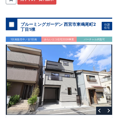
ブルーミングガーデン 西宮市東鳴尾町2
分譲
住宅
丁目1棟
1区画販売中／全1区画
みらいエコ住宅2026事業
バーチャル内覧可