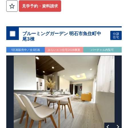
見学予約・資料請求
ブルーミングガーデン 明石市魚住町中
分譲
住宅
尾3棟
1区画販売中／全3区画
みらいエコ住宅2026事業
バーチャル内覧可