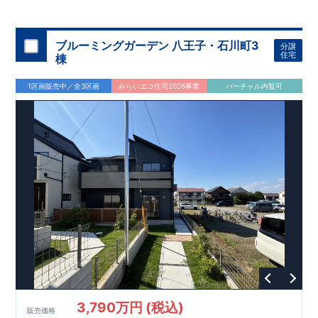
◇
ブルーミングガーデンのこだわり
◇
【全棟自社一貫体制】
・誰が、何をしたか。が明確だからこそ、お客様の安心に繋が
ります。
・設計、施工、営業が互いに協力しあい、最良のプラ
ブルーミングガーデン 八王子・石川町3
分譲
ンを提供いたします。
・東栄住宅では、お引渡し後最大
・不要な中間マージンを抑えることで、
10
回の無料定期点検と、
60
年
住宅
棟
コストダウンに努めています。
間の品質保証を実施。お引渡しからが本当のお付き合いだと考
【耐震等級3
取得】
・東栄住宅
の建物は、国が定めた耐震等級で
え、アフターサービスを外部の業者に委託せず、東栄住宅グル
3
を取得。建築基準法で定め
1区画販売中／全3区画
みらいエコ住宅2026事業
バーチャル内覧可
られた、｢数百年に一度発生する地震に対して、倒壊、崩壊しな
ープ「東栄ホームサービス株式会社」にて責任をもって対応い
い。｣という基準から、さらに
たします。
1.5
倍の耐震力を達成していま
す。
【住宅性能評価ダブル取得】
・設計住宅性能評価：建物
設計段階で、国が認めた第三者機関が評価しています。
・建設
住宅性能評価：評価を受けた図面通りに施工されているか、建
設までに、計
4
回のチェックが行われます。
図面や書類上だけ
でなく、現場の施工状況を検査した上で、品質を保証していま
す。
【充実のアフターサポート】
3,790万円 (税込)
販売価格