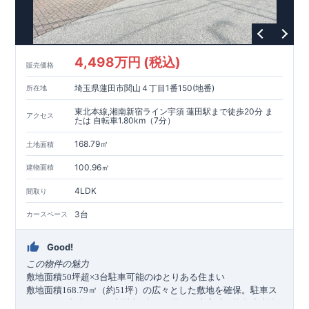
4,498万円 (税込)
販売価格
埼玉県蓮田市関山４丁目1番150(地番)
所在地
東北本線,湘南新宿ライン宇須 蓮田駅まで徒歩20分 ま
アクセス
たは 自転車1.80km（7分）
168.79㎡
土地面積
100.96㎡
建物面積
4LDK
間取り
3台
カースペース
Good!
この物件の魅力
敷地面積
坪超
台駐車可能のゆとりある住まい
50
×3
敷地面積
㎡（約
坪）の広々とした敷地を確保。駐車ス
168.79
51
ペースは
台分（うち小型車
台）を備え、来客時や複数台所有
3
1