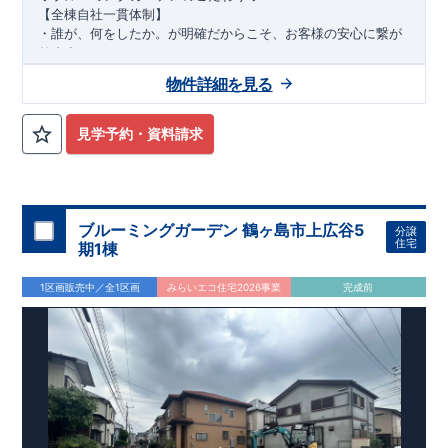
【全棟自社一貫体制】
・誰が、何をしたか。が明確だからこそ、お客様の安心に繋が
ります。
・設計、施工、営業が互いに協力しあい、最良のプランを提供
物件詳細を見る
いたします。
・不要な中間マージンを抑えることで、コストダウンに努めて
います。
見学予約・資料請求
【耐震等級3取得】
・東栄住宅の建物は、国が定めた耐震等級で最高の3を取得。
建築基準法で定められた、
｢数百年に一度発生する地震に対して、倒壊、崩壊しない。｣
という基準から、さらに1.5倍の耐震力を達成しています。
ブルーミングガーデン 鶴ヶ島市上広谷5
分譲
【住宅性能評価ダブル取得】
住宅
期1棟
・設計住宅性能評価：建物設計段階で、国が認めた第三者機関
が評価しています。
1区画販売中／全1区画
みらいエコ住宅2026事業
完成前
・建設住宅性能評価：評価を受けた図面通りに施工されている
か、建設までに、計4回のチェックが行われます。
図面や書類上だけでなく、現場の施工状況を検査した上で、品
質を保証しています。
【長期優良住宅】
長期優良住宅とは、｢良い家を作って、きちんと手入れをして、
長く大切に使う｣ことを目的とした認定制度。
住宅ローン減税、固定資産税などの税制優遇を受けられるだけ