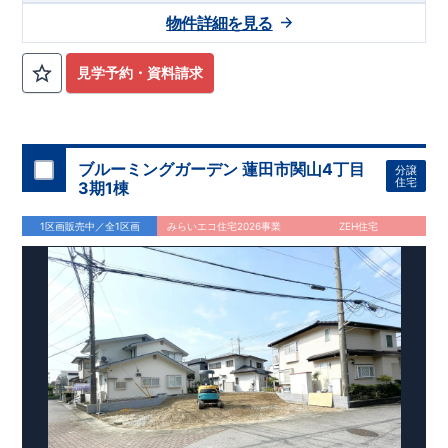
物件詳細を見る
見学予約・資料請求
ブルーミングガーデン 蓮田市関山4丁目
分譲
住宅
3期1棟
1区画販売中／全1区画
みらいエコ住宅2026事業
ZEH住宅