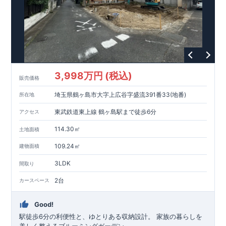
でなく、中古市場でも、長期優良住宅が有利に働きます。
【充実のアフターサポート】
・東栄住宅では、お引渡し後最大10回の無料定期点検と、60年
間の品質保証を実施。
お引渡しからが本当のお付き合いだと考え、アフターサービス
を外部の業者に委託せず、
東栄住宅グループ「東栄ホームサービス株式会社」にて責任を
もって対応いたします。
3,998万円 (税込)
販売価格
埼玉県鶴ヶ島市大字上広谷字盛流391番33(地番)
所在地
東武鉄道東上線 鶴ヶ島駅まで徒歩6分
アクセス
114.30㎡
土地面積
109.24㎡
建物面積
3LDK
間取り
2台
カースペース
Good!
駅徒歩6分の利便性と、ゆとりある収納設計。 家族の暮らしを