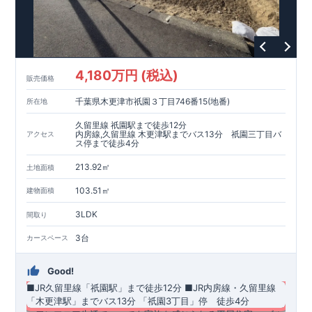
4,180万円 (税込)
販売価格
千葉県木更津市祇園３丁目746番15(地番)
所在地
久留里線 祇園駅まで徒歩12分
内房線,久留里線 木更津駅までバス13分 祇園三丁目バ
アクセス
ス停まで徒歩4分
213.92㎡
土地面積
103.51㎡
建物面積
3LDK
間取り
3台
カースペース
Good!
■JR久留里線「祇園駅」まで徒歩12分
​■JR内房線・久留里線
「木更津駅」までバス13分 ​「祇園3丁目」停 徒歩4分​