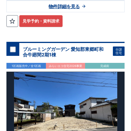
のご家庭にも安心です。さらにお庭スペースもあり、ガーデニ
物件詳細を見る
ングやお子さまの遊び場としても活用できます。
角地ならではの開放感と陽当たり
開放感のある角地に位置し、陽当たり・通風ともに良好。前面
見学予約・資料請求
道路はゆとりある約
公道で、お車の出し入れもスムーズに行
6m
えます。
家族構成の変化に対応できる可変型プラン
4LDK
から
へ変更可能なフレキシブルプランを採用。土間
5LDK
ブルーミングガーデン 愛知郡東郷町和
分譲
収納やワイドバルコニー、室内物干しなど、日々の暮らしを快
住宅
合牛廻間2期1棟
適にする設備も充実しています。
アクセス
1区画販売中／全1区画
みらいエコ住宅2026事業
完成前
宇都宮線（東北本線）湘南新宿ライン
JR
「蓮田」
駅
徒歩
分／自転車７分（約
ｋ
）
20
1.8
m
ロケーション
・蓮田中央小学校（徒歩
分）
9
・蓮田幼稚園（徒歩
分）
10
・マルエツ椿山店（徒歩
分）
9
・ニューヤマザキデイリーストア
ティアラ蓮田（徒歩
分）
3
・せいよう北公園（徒歩
分）
​ ​
東栄住宅ブルーミングガーデン
1
のこだわりの家づくり
全棟自社一貫体制
もっと詳しく
◇誰が、何をしたか。が明確だからこそ、お客様の安心に繋が