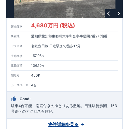
ります。
◇設計、施工、営業が互いに協力しあい、最良のプランを提供
いたします。
◇不要な中間マージンを抑えることで、コストダウンに努めて
4,680万円 (税込)
います。
販売価格
耐震等級
3
取得
もっと詳しく
愛知県愛知郡東郷町大字和合字牛廻間7番27(地番)
所在地
◇国が定めた耐震等級で最高の
3
を取得建築基準法で定められ
た、｢数百年に一度発生する地震に対して、倒壊、崩壊しな
名鉄豊田線 日進駅まで徒歩17分
アクセス
い。｣という基準から、さらに
1.5
倍の耐震力を達成していま
す。
安心の長期優良住宅！
もっと詳しく
157.96㎡
土地面積
◇東栄住宅は、全
7
つの技術基準のうち、
4
つの最高等級を取得
◇
長期優良住宅
とは、｢良い家を作って、きちんと手入れをし
106.19㎡
建物面積
て、長く大切に使う｣ことを目的とした認定制度。住宅ローン減
4LDK
間取り
税、固定資産税などの税制優遇を受けられるだけでなく、中古
市場でも、長期優良住宅が有利に働きます。
住宅性能評価ダブル取得！
もっと詳しく
4台
カースペース
◇
設計住宅性能評価
：建物設計段階で、国が認めた第三機関が
評価しております。
◇
建設住宅性能評価
：評価を受けた図面通りに施工されている
Good!
か、建設までに計
4
回チェックが行われます。図面や書類上だ
駐車4台可能、南庭付きのゆとりある敷地。日進駅徒歩圏、153
けでなく、「現場の施工状況」を検査した上で、品質を保証し
号線へのアクセスも良好。
ております
アフターサポート
もっと詳しく
◇
最大
60
年間の品質保証
、お引渡し後
最大
10
回の無料定期点検
物件詳細を見る
を実施