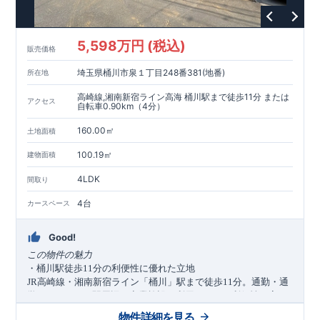
5,598万円 (税込)
販売価格
埼玉県桶川市泉１丁目248番381(地番)
所在地
高崎線,湘南新宿ライン高海 桶川駅まで徒歩11分 または
アクセス
自転車0.90km（4分）
160.00㎡
土地面積
100.19㎡
建物面積
4LDK
間取り
4台
カースペース
Good!
この物件の魅力
・桶川駅徒歩
分の利便性に優れた立地
11
高崎線・湘南新宿ライン「桶川」駅まで徒歩
分。通勤・通
JR
11
学はもちろん、駅周辺の商業施設も利用しやすい利便性の高い
住環境です。
物件詳細を見る