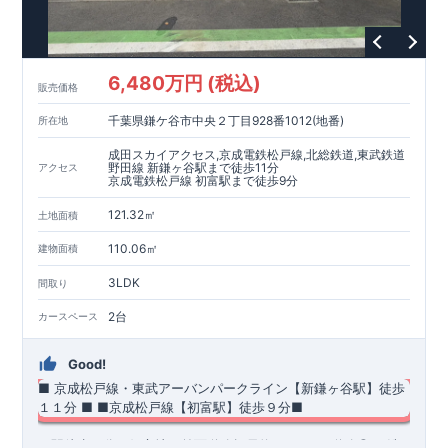
6,480万円 (税込)
販売価格
千葉県鎌ケ谷市中央２丁目928番1012(地番)
所在地
成田スカイアクセス,京成電鉄松戸線,北総鉄道,東武鉄道
野田線 新鎌ヶ谷駅まで徒歩11分
アクセス
京成電鉄松戸線 初富駅まで徒歩9分
121.32㎡
土地面積
110.06㎡
建物面積
3LDK
間取り
2台
カースペース
Good!
■ 京成松戸線・東武アーバンパークライン【新鎌ヶ谷駅】
徒歩
１１分 ■
​■京成松戸線【初富駅】徒歩９分■
・駅徒歩９分の好立地＆前面道路幅員約6.3ｍの
西
道路◎
​​​・洗