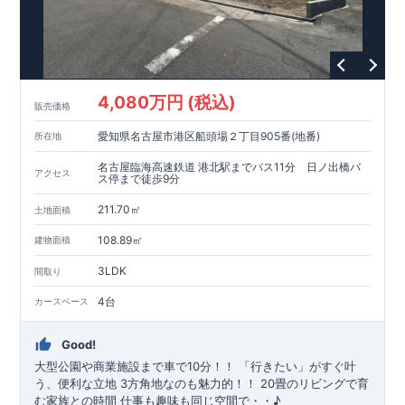
4,080万円 (税込)
販売価格
愛知県名古屋市港区船頭場２丁目905番(地番)
所在地
名古屋臨海高速鉄道 港北駅までバス11分 日ノ出橋バ
アクセス
ス停まで徒歩9分
211.70㎡
土地面積
108.89㎡
建物面積
3LDK
間取り
4台
カースペース
Good!
大型公園や商業施設まで車で10分！！ 「行きたい」がすぐ叶
う、便利な立地 3方角地なのも魅力的！！ 20畳のリビングで育
む家族との時間 仕事も趣味も同じ空間で・・♪