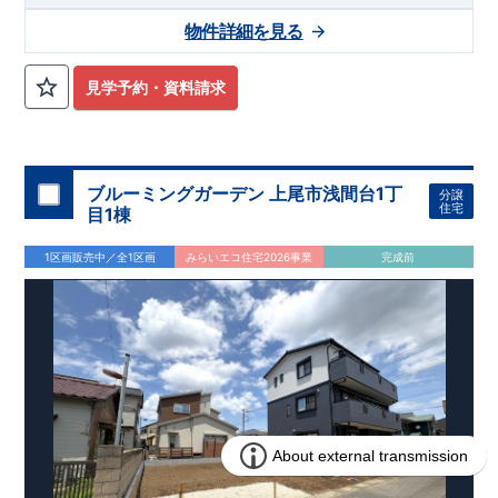
濯乾燥機（
乾太くん
）付きなので、日頃のお洗濯が
ラクになり
物件詳細を見る
ます♪
・デザイン性、機能性がワンランク上の
ペニンシュラキ
ッチン
◆
周辺環境
を採用！！
◆
・
１Ｆトイレはタンクレスタイプ
＆
おしゃれ
な手洗い器付き♪
【教育施設】
◎ 五本松小学校 約419m(徒歩約6分) ◎ 鎌ヶ谷中
・おしゃれでスタイリッシュな
洗面化粧台
​
見学予約・資料請求
学校 約783m(徒歩約10分)
【買物施設】
◎マルエイ新鎌ヶ谷店
約376m(徒歩約5分) ◎ イオン鎌ヶ谷店 約404m(徒歩約6分)
住宅性能評価 W取得(設計・建設)
■第三者機関が設計・建物検査(全四回)を実施 ■税制優遇あり
ブルーミングガーデン 上尾市浅間台1丁
分譲
4分野6項目で最高等級を取得!
住宅
目1棟
□ 構造の安定 (耐風等級2・耐震等級3) □ 劣化の軽減 (劣化対
策等級3) □ 維持管理への配慮 (維持管理対策等級3) □ 空気環
1区画販売中／全1区画
みらいエコ住宅2026事業
完成前
境 (ホルムアルデヒド発散等級3)
快適に長く住める住宅
【長期優良住宅】
■国の定める7つの技術基準をクリア ■税制
優遇あり
【東栄セーフティーダンパー標準装備】
■制震ダンパ
ーで振れ幅を大幅に低減、繰り返す地震に強い『耐震+制震』
■メンテナンスフリー
現地案内予約受付中
詳細やご見学など、お気軽にお問合せ下さ
い♪ 東栄住宅 千葉営業所 TEL:0120-57-1081
スマートフォンで見やすい特設サイトはこちら
https://www.e-blooming.com/bukken/09075028/