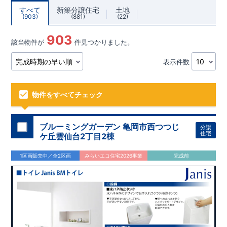
すべて
新築分譲住宅
土地
903
881
22
903
該当物件が
件見つかりました。
表示件数
物件をすべてチェック
ブルーミングガーデン 亀岡市西つつじ
分譲
住宅
ケ丘雲仙台2丁目2棟
1区画販売中／全2区画
みらいエコ住宅2026事業
完成前