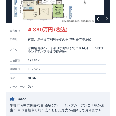
4,380万円 (税込)
販売価格
神奈川県平塚市岡崎字柳久保5984番23(地番)
所在地
小田急電鉄小田原線 伊勢原駅までバス14分 王御住グ
アクセス
ランド前バス停まで徒歩5分
198.81㎡
土地面積
107.52㎡
建物面積
4LDK
間取り
2台
カースペース
Good!
平塚市岡崎の閑静な住宅街にブルーミングガーデン全１棟が誕
生！ 車３台駐車可能！広々とした庭先を確保しております♪