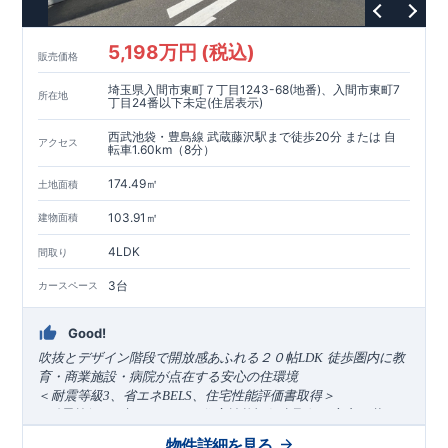
◇不要な中間マージンを抑えることで、コストダウンに努めて
います。
5,198万円 (税込)
耐震等級
3
取得
もっと詳しく
販売価格
◇国が定めた耐震等級で最高の
3
を取得建築基準法で定められ
埼玉県入間市東町７丁目1243-68(地番)、入間市東町7
た、｢数百年に一度発生する地震に対して、倒壊、崩壊しな
所在地
丁目24番以下未定(住居表示)
い。｣という基準から、さらに
1.5
倍の耐震力を達成していま
す。
安心の長期優良住宅！
もっと詳しく
西武池袋・豊島線 武蔵藤沢駅まで徒歩20分 または 自
アクセス
転車1.60km（8分）
◇東栄住宅は、全
7
つの技術基準のうち、
4
つの最高等級を取得
◇
長期優良住宅
とは、｢良い家を作って、きちんと手入れをし
174.49㎡
土地面積
て、長く大切に使う｣ことを目的とした認定制度。住宅ローン減
税、固定資産税などの税制優遇を受けられるだけでなく、中古
103.91㎡
建物面積
市場でも、長期優良住宅が有利に働きます。
住宅性能評価ダブル取得！
もっと詳しく
◇
設計住宅性能評価
：建物設計段階で、国が認めた第三機関が
4LDK
間取り
評価しております。
◇
建設住宅性能評価
：評価を受けた図面通りに施工されている
3台
カースペース
か、建設までに計
4
回チェックが行われます。図面や書類上だ
けでなく、「現場の施工状況」を検査した上で、品質を保証し
Good!
ております
アフターサポート
もっと詳しく
​
吹抜とデザイン階段で開放感あふれる２０帖LDK
徒歩圏内に教
◇
最大
60
年間の品質保証
、お引渡し後
最大
10
回の無料定期点検
育・商業施設・病院が点在する安心の住環境
を実施
＜
耐震等級
3
、省エネ
BELS
、住宅性能評価書取得
＞
◇お引渡しからが本当のお付き合いだと考え、アフターサービ
●耐震等級
3
、省エネ
BELS
、住宅性能評価書取得の安心な暮らし
スを外部の業者に委託せず、東栄住宅グループ「東栄ホームサ
​
■建物11月完成予定
！
■販売価格
5
,198
万
ービス株式会社」にて責任をもって対応いたします。
物件詳細を見る