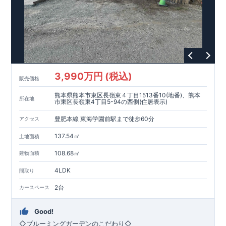
3,990万円 (税込)
販売価格
熊本県熊本市東区長嶺東４丁目1513番10(地番)、熊本
所在地
市東区長嶺東4丁目5-94の西側(住居表示)
豊肥本線 東海学園前駅まで徒歩60分
アクセス
137.54㎡
土地面積
108.68㎡
建物面積
4LDK
間取り
2台
カースペース
Good!
◇ブルーミングガーデンのこだわり◇