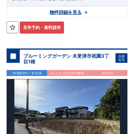
物件詳細を見る
見学予約・資料請求
ブルーミングガーデン 木更津市祇園3丁
分譲
住宅
目1棟
1区画販売中／全1区画
みらいエコ住宅2026事業
ZEH住宅