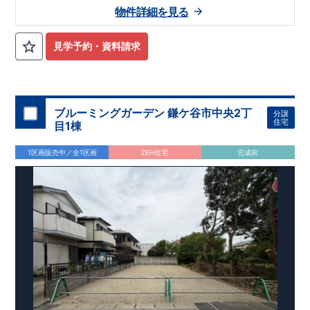
空間を演出!!スタイリッシュなペニンシュラキッチンは一見の
物件詳細を見る
◇お引渡しからが本当のお付き合いだと考え、アフターサービ
価値有り!! ★乾太くん（ガス乾燥機）・タンクレストイレ・フ
スを外部の業者に委託せず、東栄住宅グループ「東栄ホームサ
ロントオープン型食洗機標準採用!!
ービス株式会社」にて責任をもって対応いたします。
見学予約・資料請求
住まいの工夫をショート動画でご紹介中
■
ここをクリック
気になる！見たい！話を聞きたい！！
ぜひ一度ご相談ください！ 「少し見てみたい」「話だけ聞いて
みたい」といった段階でも大歓迎です。 お子さま連れでのご見
ブルーミングガーデン 鎌ケ谷市中央2丁
分譲
学はもちろん、資金計画や住宅ローンについてのご相談も丁寧
住宅
目1棟
大宮営業所までお気軽にどうぞ。
に対応いたします。 ​
【
TEL
：
0120-0038-63
】
受付時間：
9:30
～
18:30
1区画販売中／全1区画
ZEH住宅
完成前
※火曜・水曜定休