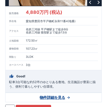
4,880万円 (税込)
販売価格
愛知県豊田市平戸橋町永和11番4(地番)
所在地
名鉄三河線 平戸橋駅まで徒歩9分
アクセス
名鉄三河線 猿投駅まで徒歩13分
172.50㎡
土地面積
107.23㎡
建物面積
3LDK
間取り
3台
カースペース
Good!
駐車3台可能な約52坪のゆとりある敷地。生活施設が豊富に揃
う、便利で暮らしやすい住環境。
物件詳細を見る