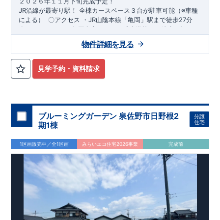
２０２６年１１月下旬完成予定！
​JR沿線が最寄り駅！
全棟​カースペース３台が駐車可能（※車種
による）
​
​〇アクセス
・JR山陰本線「亀岡」駅まで徒歩27分
​
〇ロケーション
・亀岡市立つつじヶ丘小学校まで徒歩9分 ​・亀
岡市立東輝中学校まで徒歩21分 ​・はこべ保育園まで徒歩10分 ​
スマートフォンで見やすい特設サイトはこちら
物件詳細を見る
・ひかり幼稚園まで徒歩12分
https://www.e-blooming.com/bukken/84975048/
​
​〇この物件のおすすめ
​・収納豊
富でデザイン性に優れたワイド洗面台！ ​・ペニンシュラキッチ
ンを採用！
​
タッチレス水栓付きで、デザイン性・機能性共に
見学予約・資料請求
高です。 ​・1階のトイレはタンクレストイレで、スタイリッシ
ュな手洗い洗面所もついてます！
・リビングには、高級感やデ
ザイン性をプラスしたグラビオエッジの壁を採用！
​
​・食料品の
備蓄が行え家事動線がスムーズなパントリー。
​
・土間収納に
は、アウトドアグッズ等様々な物を収納する事が出来ます！
​
・
ブルーミングガーデン 泉佐野市日野根2
分譲
２階のウォークインクローゼットには、衣類等たっぷり収納が
住宅
期1棟
行えます！
​
​お気軽にご連絡ください！
​（株）東栄住宅 京都
営業所
​TEL:075-394-5350
​定休日：火・水・年末年始な
1区画販売中／全1区画
みらいエコ住宅2026事業
完成前
ど
​