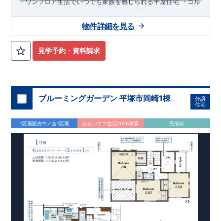
​・ワンフロア生活でいつでも家族を感じられる平屋住宅 ・ゴル
フバッグやベビーカーの収納に便利な土間収納 ・ライフスタイ
ルに合わせて間取りが変更できる可変型洋室 ・おしゃれでスタ
物件詳細を見る
イリッシュな洗面化粧台【スマートサニタリーirodori】
◆
周辺環境
◆
【教育施設】
◎ 祇園小学校 約424m(徒歩約6分) ◎ 木更津第
三中学校 約1,081m(徒歩約14分)
【買物施設】
◎ ウエルシア木
見学予約・資料請求
更津祇園店 約279m(徒歩約4分) ◎ スーパー富分清見台店 約
839m(徒歩約11分)
住宅性能評価 W取得(設計・建設)
■第三者機関が設計・建物検査(全四回)を実施 ■税制優遇あり
4分野6項目で最高等級を取得!
ブルーミングガーデン 平塚市岡崎1棟
分譲
□ 構造の安定 (耐風等級2・耐震等級3) □ 劣化の軽減 (劣化対
住宅
策等級3) □ 維持管理への配慮 (維持管理対策等級3) □ 空気環
境 (ホルムアルデヒド発散等級3)
快適に長く住める住宅
1区画販売中／全1区画
みらいエコ住宅2026事業
完成前
【長期優良住宅】
■国の定める7つの技術基準をクリア ■税制
優遇あり
【東栄セーフティーダンパー標準装備】
■制震ダンパ
ーで振れ幅を大幅に低減、繰り返す地震に強い『耐震+制震』
■メンテナンスフリー
現地案内予約受付中
詳細やご見学など、お気軽にお問合せ下さ
い♪ 東栄住宅 千葉営業所 TEL:0120-57-1081