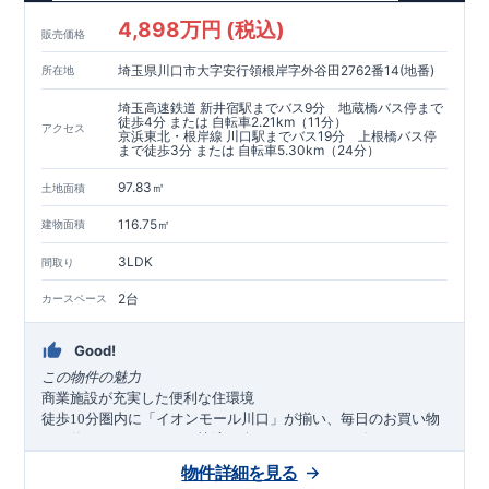
4,898万円 (税込)
販売価格
埼玉県川口市大字安行領根岸字外谷田2762番14(地番)
所在地
埼玉高速鉄道 新井宿駅までバス9分 地蔵橋バス停まで
徒歩4分 または 自転車2.21km（11分）
アクセス
京浜東北・根岸線 川口駅までバス19分 上根橋バス停
まで徒歩3分 または 自転車5.30km（24分）
97.83㎡
土地面積
116.75㎡
建物面積
3LDK
間取り
2台
カースペース
Good!
この物件の魅力
商業施設が充実した便利な住環境
徒歩
分圏内に「イオンモール川口」が揃い、毎日のお買い物
10
から休日のレジャーまで快適に楽しめます。コンビニやドラッ
グストアも徒歩圏内にあり、利便性に優れたロケーションで
物件詳細を見る
す。
角地
カースペース
台の開放的な住まい
×
2