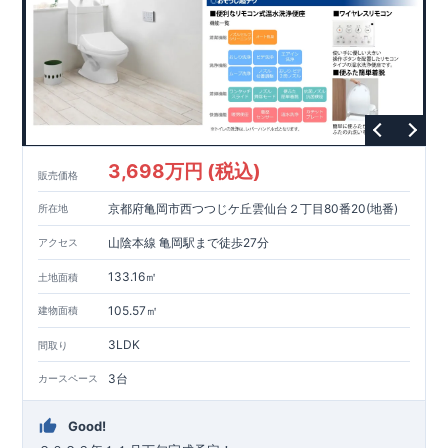
3,698万円 (税込)
販売価格
京都府亀岡市西つつじケ丘雲仙台２丁目80番20(地番)
所在地
山陰本線 亀岡駅まで徒歩27分
アクセス
133.16㎡
土地面積
105.57㎡
建物面積
3LDK
間取り
3台
カースペース
Good!