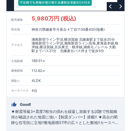
◇誰が、何をしたか。が明確だからこそ、お客様の安心に繋が
ります。
◇設計、施工、営業が互いに協力しあい、最良のプランを提供
5,980万円 (税込)
いたします。
販売価格
◇不要な中間マージンを抑えることで、コストダウンに努めて
神奈川県鎌倉市今泉台４丁目1136番450(地番)
所在地
います。
耐震等級
3
取得
もっと詳しく
湘南新宿ライン宇須,横須賀線 北鎌倉駅まで徒歩20分
◇国が定めた耐震等級で最高の
3
を取得建築基準法で定められ
湘南新宿ライン宇須,湘南新宿ライン高海,東海道本線,根
アクセス
岸線,横須賀線,京浜東北・根岸線,湘南モノレール 大船
た、｢数百年に一度発生する地震に対して、倒壊、崩壊しな
駅までバス21分 北鎌倉台バス停まで徒歩5分
い。｣という基準から、さらに
1.5
倍の耐震力を達成していま
す。
安心の長期優良住宅！
もっと詳しく
189.51㎡
土地面積
◇東栄住宅は、全
7
つの技術基準のうち、
4
つの最高等級を取得
◇
長期優良住宅
とは、｢良い家を作って、きちんと手入れをし
112.62㎡
建物面積
て、長く大切に使う｣ことを目的とした認定制度。住宅ローン減
4LDK
税、固定資産税などの税制優遇を受けられるだけでなく、中古
間取り
市場でも、長期優良住宅が有利に働きます。
住宅性能評価ダブル取得！
もっと詳しく
4台
カースペース
◇
設計住宅性能評価
：建物設計段階で、国が認めた第三機関が
評価しております。
◇
建設住宅性能評価
：評価を受けた図面通りに施工されている
Good!
か、建設までに計
4
回チェックが行われます。図面や書類上だ
★耐震等級3+震度7相当の揺れを繰返し加振する試験で性能維
けでなく、「現場の施工状況」を検査した上で、品質を保証し
持が確認された地震に強い【制震ダンパー】搭載!! ★高台の閑
ております
アフターサポート
もっと詳しく
静な住宅街に立地!!敷地面積57坪の広々とした敷地!!カースペー
◇
最大
60
年間の品質保証
、お引渡し後
最大
10
回の無料定期点検
ス並列4台!! ★19帖のLDKとダイニング上部吹抜により開放的な
を実施