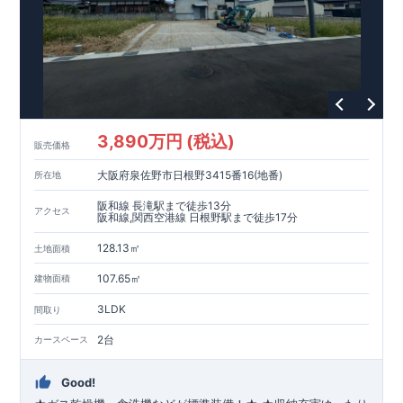
3,890万円 (税込)
販売価格
大阪府泉佐野市日根野3415番16(地番)
所在地
阪和線 長滝駅まで徒歩13分
アクセス
阪和線,関西空港線 日根野駅まで徒歩17分
128.13㎡
土地面積
107.65㎡
建物面積
3LDK
間取り
2台
カースペース
Good!