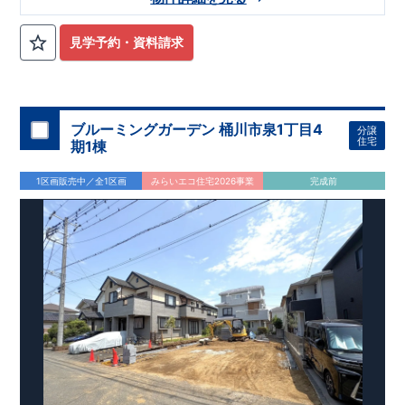
円
住まいの工夫をショート動画でご紹介中
■
ここをクリック
【アクセス】
西武池袋線
■お問い合わせ先■
「武蔵藤沢」駅ま
東栄住宅所沢営業所
で
徒歩20
分 自転車8分(約1600ｍ)
気になる！見たい！話を聞きたい！！
見学予約・資料請求
04-2903-6262
【周辺環境】
ぜひ一度ご相談ください！ 「少し見てみたい」「話だけ聞いて
定休日：火･水 営業時間 9：30～18：30
​
藤沢北小学校 約520
m
(
徒歩7分
)
藤沢中学校 約
みたい」といった段階でも大歓迎です。 お子さま連れでのご見
180
m
(
徒歩3
分
)
スーパーアルプス入間下藤沢店
約660
m(
徒歩
学はもちろん、資金計画や住宅ローンについてのご相談も丁寧
7
分）
イオンスタイル入間店 約760ｍ（徒歩10分）
大宮営業所までお気軽にどうぞ。
に対応いたします。 ​
【この物件のおすすめPOINT】
【
TEL
：
0120-0038-63
】
ブルーミングガーデン 桶川市泉1丁目4
分譲
受付時間：
9:30
～
18:30
​
◆
-
住みやすさ重視の設計・設備
-
駐車スペースは3台分（※車種
住宅
期1棟
※火曜・水曜定休
◆
による）確保◎
太陽光設備搭載！初期費用０円でご利用いた
◆
だけます（詳細はお問合せください）
リビング隣接の畳コー
1区画販売中／全1区画
みらいエコ住宅2026事業
完成前
◆
ナーは来客対応からくつろぎスペースまで用途多彩
作業中も
家族のコミュニケーションが途切れないフルオープンキッチン
を採用