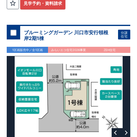
見学予約・資料請求
ブルーミングガーデン 川口市安行領根
分譲
住宅
岸2期1棟
1区画販売中／全1区画
みらいエコ住宅2026事業
ZEH住宅