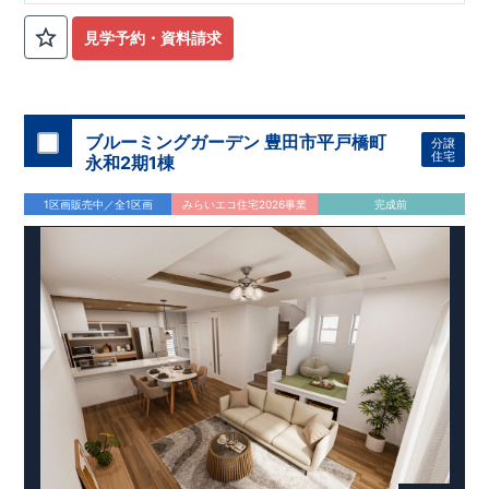
◇お引渡しからが本当のお付き合いだと考え、アフターサービ
スを外部の業者に委託せず、東栄住宅グループ「東栄ホームサ
見学予約・資料請求
ービス株式会社」にて責任をもって対応いたします。
住まいの工夫をショート動画でご紹介中
■
ここをクリック
気になる！見たい！話を聞きたい！！
ぜひ一度ご相談ください！ 「少し見てみたい」「話だけ聞いて
ブルーミングガーデン 豊田市平戸橋町
分譲
みたい」といった段階でも大歓迎です。 お子さま連れでのご見
住宅
永和2期1棟
学はもちろん、資金計画や住宅ローンについてのご相談も丁寧
大宮営業所までお気軽にどうぞ。
に対応いたします。 ​
1区画販売中／全1区画
みらいエコ住宅2026事業
完成前
【
TEL
：
0120-0038-63
】
受付時間：
9:30
～
18:30
※火曜・水曜定休