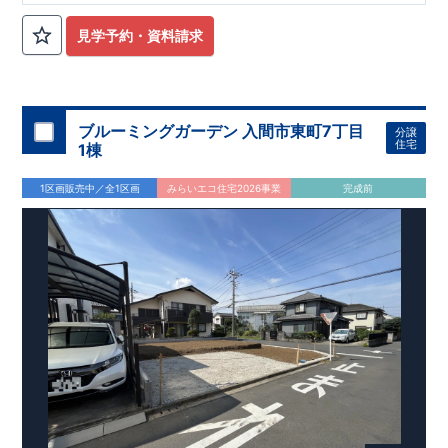
南西側約
公道、北東側約
公道に面した角地立地。陽当
4.0m
5.2m
たりと風通しに恵まれ、
台分のカースペースを確保したゆとり
2
見学予約・資料請求
ある住まいです
収納豊富で暮らしやすい間取り
ヶ所のウォークインクローゼットをはじめ、収納スペースを豊
4
富に確保。ワイドバルコニーや室内物干しも備え、日々の家事
をサポートします。さらに将来的に
へ変更可能なフレキシ
4LDK
ブルーミングガーデン 入間市東町7丁目
分譲
ブルプランを採用しています。
アクセス
住宅
1棟
・埼玉高速鉄道
「新井宿」
駅
バス
分 バス停「地蔵橋」徒歩
9
4
分
1区画販売中／全1区画
みらいエコ住宅2026事業
完成前
・
「川口」
駅
バス
９分／バス停「上根橋」徒歩
分
JR
1
3
ロケーション
・根岸小学校（徒歩
分）
6
・しいのみ保育園（徒歩
分）
8
・イオンモール川口（徒歩
分）
10
・ドラッグセイムス前川
丁目店（徒歩
分）
2
7
・上青木公園（徒歩
分）
9
・ファミリーマート川口神根店（徒歩
分）
​ ​ ​
東栄住宅ブルーミ
4
ングガーデンのこだわりの家づくり
全棟自社一貫体制
もっと詳しく
◇誰が、何をしたか。が明確だからこそ、お客様の安心に繋が
ります。
◇設計、施工、営業が互いに協力しあい、最良のプランを提供
いたします。