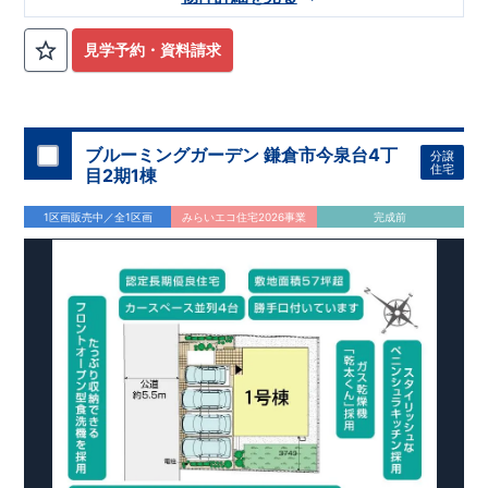
・敷地
坪超
並列
台駐車可能のゆとり
51
×
4
敷地面積
㎡（約
坪）の広々とした敷地を確保。並列
台
169.00
51
4
見学予約・資料請求
駐車可能なカースペースを備えており、複数台所有のご家庭や
来客時にも便利です。南西道路に面し、陽当たりにも恵まれて
います。
・家族の成長に寄り添う可変型プラン
から
へ変更可能なフレキシブルルームを採用。折上
4LDK
5LDK
ブルーミングガーデン 鎌倉市今泉台4丁
分譲
天井やポップアップ天井、ワイドバルコニー、室内物干しな
住宅
目2期1棟
ど、快適な暮らしを支える設備も充実しています。
1区画販売中／全1区画
みらいエコ住宅2026事業
完成前
アクセス
高崎線・湘南新宿ライン
JR
「桶川」
駅
徒歩
分／自転車
分（約
）
11
4
0.9km
ロケーション
・桶川中学校（徒歩
分）
4
・桶川ときわこども園（徒歩
分）
5
・セブンイレブン桶川泉
丁目店（徒歩
分）
1
3
・ウエルシア桶川泉店（徒歩
分）
4
・駅西口公園（徒歩
分）
8
東栄住宅ブルーミングガーデンのこだわりの家づくり
全棟自社一貫体制
もっと詳しく