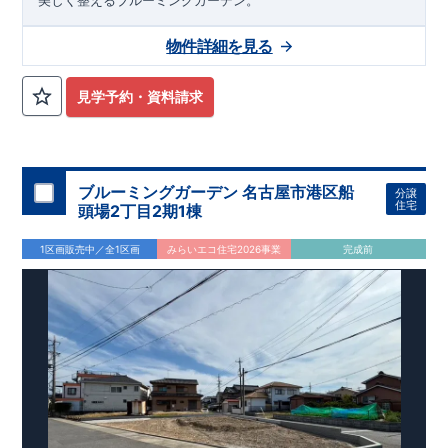
美しく整えるブルーミングガーデン。
物件詳細を見る
見学予約・資料請求
ブルーミングガーデン 名古屋市港区船
分譲
住宅
頭場2丁目2期1棟
1区画販売中／全1区画
みらいエコ住宅2026事業
完成前