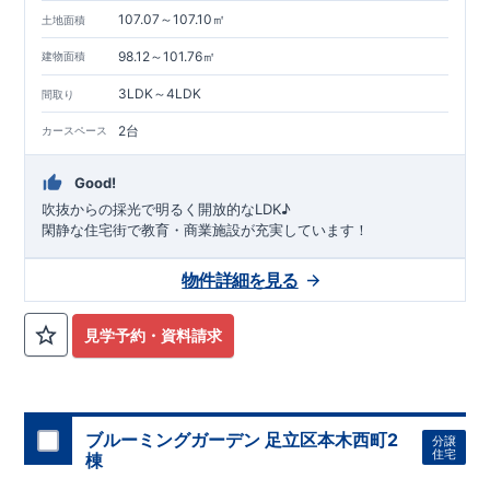
■
『BELS』
一次エネルギー消費量等級6取得
107.07～107.10㎡
土地面積
■
耐震等級3（地震に強い）
98.12～101.76㎡
建物面積
■
断熱性能と省エネ
■
全棟自社一貫体制
3LDK～4LDK
間取り
■
充実のアフターサポート
※クリックで各詳細ページに移動します♪
2台
カースペース
★★★
現地案内ご予約受付中
★★★
いつでもお気軽にお問合せください！
Good!
TEL
092-739-1388
東栄住宅 福岡営業所まで
営業時間 9時30分～18時30分
吹抜からの採光で明るく開放的なLDK♪
定休日 火曜・水曜・夏季休暇・年末年始など
閑静な住宅街で教育・商業施設が充実しています！
物件詳細を見る
見学予約・資料請求
ブルーミングガーデン 足立区本木西町2
分譲
住宅
棟