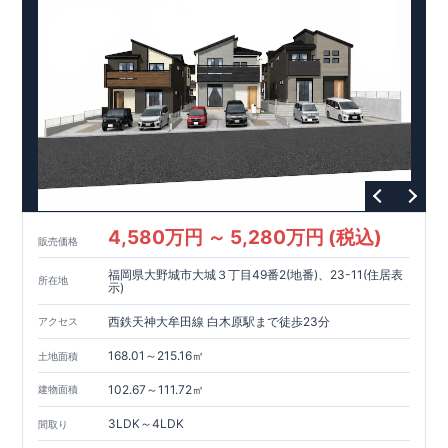
燥暖房機』
スマートフォンで見やすい特設サイトはこちら
https://www.e-blooming.com/bukken/20074014/
4,580万円 ～ 5,280万円 (税込)
販売価格
福岡県大野城市大城３丁目49番2(地番)、23-11(住居表
所在地
示)
西鉄天神大牟田線 白木原駅まで徒歩23分
アクセス
168.01～215.16㎡
土地面積
102.67～111.72㎡
建物面積
3LDK～4LDK
間取り