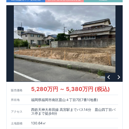
5,280万円 ～ 5,380万円 (税込)
販売価格
福岡県福岡市南区皿山４丁目7区7番1(地番)
所在地
西鉄天神大牟田線 高宮駅までバス14分 皿山四丁目バ
アクセス
ス停まで徒歩6分
130.64㎡
土地面積