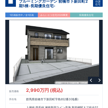
中入口」まで徒歩3分
■
スーパー：ライフ扇大橋前
ブルーミングガーデン 前橋市下新田町2
分譲
住宅
店 徒歩13分
■ドラッグストア：ウエルシア足
期1棟-長期優良住宅-
立扇店 徒歩10分 ■コンビニ：セブンイレブン足立伊本
木西町店 徒歩4分
1区画販売中／全1区画
みらいエコ住宅2026事業
長期優良住宅
☆特徴☆
​
〇18.75～20.1帖のゆとりある
リビング
〇折上天井やポップアッ
プ天井がもたらす空間演出
〇階段下の空間は、何かと便利な収納に
〇ホテルライクでお手入れも楽なフルフラット洗面仕様 〇楽々
乗車が可能な、道路と平行な車庫設計にてプランニング
≪ブルーミングガーデンのこだわり≫
国が定めた7つの技術基準をクリアし
■
『長期優良住宅』取得
・
た認定住宅
・住宅ローン減税、固定資産税などの税制優遇を受
けられる
・長期優良住宅が有ることにより中古市場でも有利に
働く
■
地震から家族を守る『制震ダンパー』
・揺るがない安全
と品質の追求から生まれた東栄セーフティダンパー ・前震、本
震の計6回の震度加えても倒壊しないことを実証した ・揺れ幅
2,990万円 (税込)
販売価格
を大幅に低減、繰り返す地震に強い
■
断熱・省エネ最適解
・バ
ランスを重視した『賢い』省エネ ・なぜ断熱等級5がなのか、
群馬県前橋市下新田町字島652番3(地番)
所在地
一次エネルギーとは、ZEHとはなにか ・最適に暮らすためのこ
だわり、選択
■
『住宅性能評価』W取得
・『設計』住宅性能評
上越線,両毛線,湘南新宿ライン高海 新前橋駅まで徒歩52