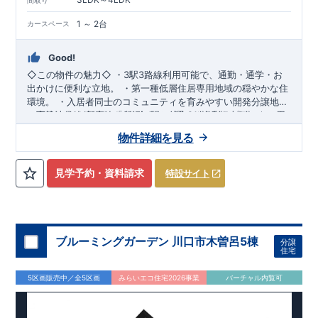
★★★
現地案内ご予約受付中
★★★
間取り
いつでもお気軽にお問合せください！
1 ～ 2台
カースペース
TEL
092-739-1388
東栄住宅 福岡営業所まで
営業時間 9時30分～18時30分
定休日 火曜・水曜・夏季休暇・年末年始など
Good!
スマートフォンで見やすい特設サイトはこちら
◇この物件の魅力◇
・
3駅3路線利用可能
で、通勤・通学・お
https://www.e-blooming.com/bukken/83575025/
出かけに便利な立地。 ・第一種低層住居専用地域の
穏やかな住
環境
。 ・入居者同士のコミュニティを育みやすい開発分譲地。
・家族のライフスタイルに合わせて選べる
・西武池袋線/新宿線「所沢」駅 徒歩21分/自転車8分
多彩なプラン
をご用
意。 ・太陽光発電システムや高い断熱性能を採用した
​
◇ロケーション◇
・認定こども園秋津幼稚園 徒歩9分 ・東
高性能住
物件詳細を見る
宅
村山市立秋津小学校 徒歩3分 ・さえき秋津食品館 徒歩9分
。 ・食器洗乾燥機や浴室換気乾燥機など、
毎日の暮らしを快
適
・スギドラッグ東村山秋津店 徒歩7分
にする設備を標準搭載。 ​
◇アクセス◇
◇ブルーミングガーデ
・JR武蔵野線「新秋
津」駅 徒歩17分/自転車7分
ンのこだわり◇
【全棟自社一貫体制】
・誰が、何をしたか。
見学予約・資料請求
特設サイト
が明確だからこそ、お客様の安心に繋がります。 ・設計、施
スマートフォンで見やすい特設サイトはこちら
工、営業が互いに協力しあい、最良のプランを提供いたしま
https://www.e-blooming.com/bukken/01075023/
す。 ・不要な中間マージンを抑えることで、コストダウンに努
めています。
【耐震等級3取得】
・東栄住宅の建物は、国が定
めた耐震等級で最高の3を取得。建築基準法で定められた、｢数
ブルーミングガーデン 川口市木曽呂5棟
分譲
百年に一度発生する地震に対して、倒壊、崩壊しない。｣という
住宅
基準から、さらに1.5倍の耐震力を達成しています。
【住宅性
能評価ダブル取得】
・設計住宅性能評価：建物設計段階で、国
5区画販売中／全5区画
みらいエコ住宅2026事業
バーチャル内覧可
が認めた第三者機関が評価しています。 ・建設住宅性能評価：
評価を受けた図面通りに施工されているか、建設までに、計4
回のチェックが行われます。 図面や書類上だけでなく、現場の