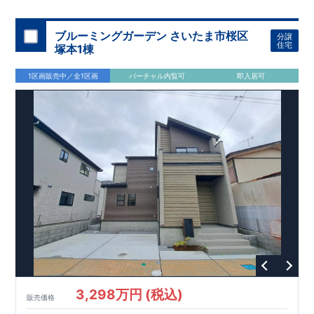
スモス 徒歩約
10
分
・クスリのアオキ 徒歩約
10
分
・ビバモール
加須 徒歩
13
分
間取りのポイント
ブルーミングガーデン さいたま市桜区
分譲
LDK
約
19.5
帖
​陽当たりよく開放
■ 1
号棟
のゆとりあるリビング
住宅
塚本1棟
感があります。
■
共通
1区画販売中／全1区画
バーチャル内覧可
即入居可
・主寝室は将来仕切れる可変型プラン
・
2
階洋室
2
部屋にウォー
クインクローゼット設置
住宅設備のポイント
■
太陽光発電（フラットプラン）採用
月額サービス料
0
円で利用可
能
■
ホテルライクで実用的な洗面空間
（
オープンサニタリーirodori
/
詳細ページへ）
家計にやさしい住宅性能
■
長期優良住宅
住宅ローン控除額の優遇、
固定資産税の減額期間
延長など
税制面でのメリットが受けられます。
■
耐震等級
３
＋
制震ダンパー
建築基準法の
1.5
倍の耐震性。
地震保
険の割引（最大
50
％）対象です。
​ ​
​
現地のご案内・資料請求 受付中
■完成済みにつき、
実際の
​
​
建物・設備・間取りを
現地にてご確認いただけます。
ま
ずはお気軽にお問い合わせください。
3,298万円 (税込)
TEL
：
0120-44-1081
販売価格
（
9:30
～
18:30
／火水曜休み）
スマートフォンで見やすい特設サイトはこちら