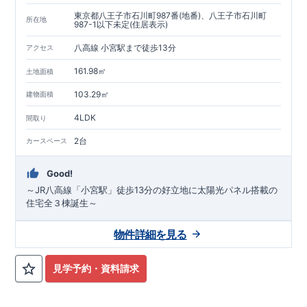
東京都八王子市石川町987番(地番)、八王子市石川町
所在地
987-1以下未定(住居表示)
八高線 小宮駅まで徒歩13分
アクセス
161.98㎡
土地面積
103.29㎡
建物面積
4LDK
間取り
2台
カースペース
Good!
～JR八高線「小宮駅」徒歩13分の好立地に太陽光パネル搭載の
住宅全３棟誕生～
物件詳細を見る
見学予約・資料請求