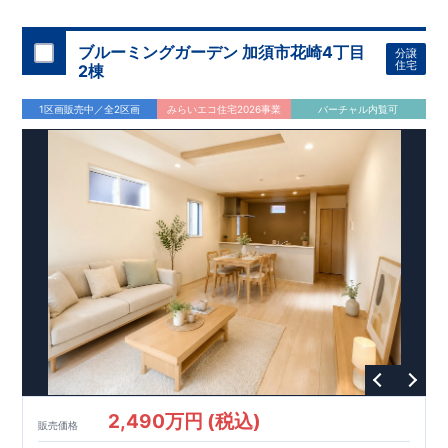
機関
た設備！
により、建物完成までに
​
雨の日でも洗濯物が干せる
計4回
の検査が行われます！
室内物干し
​
浴室乾燥
​
​ ◎
この住宅の評価
暖房機
付き！
​
​
国が定めた
食洗機
付きシステムキッチン！
耐震等級で最高の３
​
平日、休日
を取得！
地
震に強い
時間帯問わずご案内可能です！
住宅です！
​
冬は暖かく夏は涼しくて快適♪ 省エネ
​
お気軽にお問い合わせくださ
ブルーミングガーデン 加須市花崎4丁目
分譲
に優れた
い！
​
【お問い合わせ】TEL：
断熱等性能５
を取得！
048-710-5571
​ ​
その他項目も評価を受けて
(営業時間 9:30～
住宅
2棟
おり、
18:30 火水定休日)
性能に特化した
住宅です！
1区画販売中／全2区画
みらいエコ住宅2026事業
バーチャル内覧可
2,490万円 (税込)
販売価格