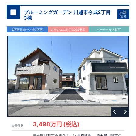
ブルーミングガーデン 川越市今成2丁目
分譲
住宅
3棟
2区画販売中／全3区画
みらいエコ住宅2026事業
バーチャル内覧可
3,498万円 (税込)
販売価格
埼玉県川越市今成２丁目14番8(地番)、埼玉県川越市今