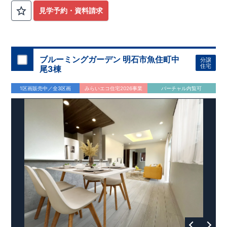
見学予約・資料請求
ブルーミングガーデン 明石市魚住町中
分譲
住宅
尾3棟
1区画販売中／全3区画
みらいエコ住宅2026事業
バーチャル内覧可