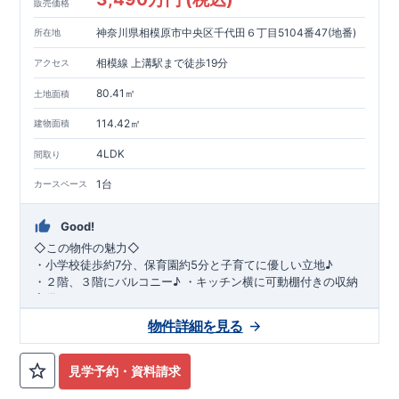
販売価格
神奈川県相模原市中央区千代田６丁目5104番47(地番)
所在地
相模線 上溝駅まで徒歩19分
アクセス
80.41㎡
土地面積
114.42㎡
建物面積
4LDK
間取り
1台
カースペース
Good!
◇
この物件の魅力
◇
・
小学校徒歩約
7
分、保育園約
5
分と子育てに優しい立地♪
・２階、３階にバルコニー♪
・キッチン横に可動棚付きの収納
完備。
・家族で過ごすこともできるワイドバルコニー完備。
◇
アクセ
物件詳細を見る
ス
◇
JR
相模線「上溝」駅
徒歩
19
分
◇
ロケーション
◇
・相模原市立星が丘小学校
徒歩
7
分
・オーケ
ー相模原店
徒歩
4
分
・業務スーパー相
見学予約・資料請求
模原店
徒歩
12
分
・やまうち医院 徒歩
4
分
・セブン
イレブン星ヶ丘店 徒歩
4
分