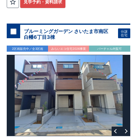
計
広々とした敷地！
住宅性能評価】
​
​
敷地は
建物設計段階で、国が定めた
44坪超
！
​
LDKは
18
帖
！
​
第三者機
4LDK
の
見学予約・資料請求
関
間取りプラン採用！
が評価しております！ ​ 【
​
​◆こだわりの内装！
建設
住宅性能評価】
​
2階洋室のうち一
​
第三
者機関
室は
開放的な勾配天井
により、建物完成までに
！
​
全居室
計4回
クローゼット付き！ ​ リビ
の検査が行われます！
​
​
◎この住宅の評価
ングはおしゃれな
​
折上天井
国が定めた
♪
​
​◆充実した設備！
耐震等級で最高の３
​
雨の日でも
を取得！
地震に強い
洗濯物が干せる
住宅です！
室内物干し
​
冬は暖かく夏は涼しくて快適♪ 省エ
​
浴室乾燥暖房機
付き！
​
食洗機
ネに優れた
付きシステムキッチン！
断熱等性能５
を取得！
​ ​
平日、休日 時間帯問わずご案内可
​ ​
その他項目も評価を受け
ブルーミングガーデン さいたま市南区
分譲
ており、
能です！
性能に特化した
​
お気軽にお問い合わせください！
住宅です！
​
【お問い合わせ】
住宅
白幡6丁目3棟
TEL：
048-710-5571
(営業時間 9:30～18:30 火水定休日)
2区画販売中／全3区画
みらいエコ住宅2026事業
バーチャル内覧可