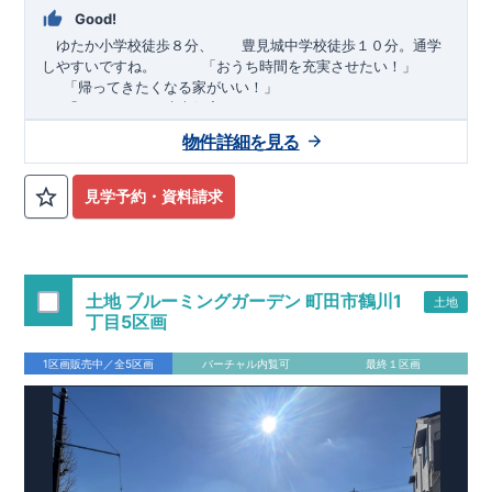
Good!
ゆたか小学校徒歩８分、 豊見城中学校徒歩１０分。通学
しやすいですね。
​ ​ ​ ​
「おうち時間を充実させたい！」
「帰ってきたくなる家がいい！」
「おしゃれなら建売住宅もありかも！」
物件詳細を見る
TEL:098-860-2201
（火・水曜日定休日、年末年始休み）
■
オプションではありません！全棟標準搭載
床下換気システ
見学予約・資料請求
ム・ガス衣類乾燥機・食洗器・宅配ボックス・玄関電子キー・
浴室換気乾燥機・防犯ガラス
■
１階廻りの構造材は
防腐・防蟻性
を確保するため、構造用集
成材に
ヒノキ
を使用しております！
土地 ブルーミングガーデン 町田市鶴川1
土地
■
長期優良住宅
もっと詳しく
「いい家を作って、きちんと手
丁目5区画
入れをして、長く大切に使う」という考え方の下、
国が定めた
7
つの厳しい技術基準をクリアした物件だけが認定を受けられる
1区画販売中／全5区画
バーチャル内覧可
最終１区画
長期優良住宅。
長期優良住宅として認定を受けるためには、国が定めた下記
7
つ
の技術基準をクリアする必要があります。東栄住宅は全棟でク
リア！①耐震性②劣化対策③維持管理性④住戸面積⑤省エネル
ギー性⑥居住環境⑦維持保全管理
そのほかの魅力として、住宅ローン金利優遇、固定資産税の減
税、中古市場での売却時にも有利です。
■
住宅性能評価ダブル
取得
もっと詳しく
「設計」と「建設」のダブルで性