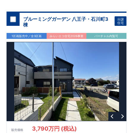
◇
ブルーミングガーデンのこだわり
◇
【全棟自社一貫体制】
・誰が、何をしたか。が明確だからこそ、お客様の安心に繋が
ります。
・設計、施工、営業が互いに協力しあい、最良のプラ
ブルーミングガーデン 八王子・石川町3
分譲
ンを提供いたします。
・東栄住宅では、お引渡し後最大
・不要な中間マージンを抑えることで、
10
回の無料定期点検と、
60
年
住宅
棟
コストダウンに努めています。
間の品質保証を実施。お引渡しからが本当のお付き合いだと考
【耐震等級3
取得】
・東栄住宅
の建物は、国が定めた耐震等級で
え、アフターサービスを外部の業者に委託せず、東栄住宅グル
3
を取得。建築基準法で定め
1区画販売中／全3区画
みらいエコ住宅2026事業
バーチャル内覧可
られた、｢数百年に一度発生する地震に対して、倒壊、崩壊しな
ープ「東栄ホームサービス株式会社」にて責任をもって対応い
い。｣という基準から、さらに
たします。
1.5
倍の耐震力を達成していま
す。
【住宅性能評価ダブル取得】
・設計住宅性能評価：建物
設計段階で、国が認めた第三者機関が評価しています。
・建設
住宅性能評価：評価を受けた図面通りに施工されているか、建
設までに、計
4
回のチェックが行われます。
図面や書類上だけ
でなく、現場の施工状況を検査した上で、品質を保証していま
す。
【充実のアフターサポート】
3,790万円 (税込)
販売価格