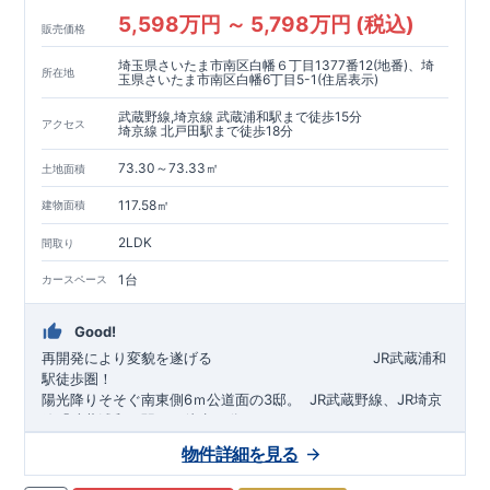
5,598万円 ～ 5,798万円 (税込)
販売価格
埼玉県さいたま市南区白幡６丁目1377番12(地番)、埼
所在地
玉県さいたま市南区白幡6丁目5-1(住居表示)
武蔵野線,埼京線 武蔵浦和駅まで徒歩15分
アクセス
埼京線 北戸田駅まで徒歩18分
73.30～73.33㎡
土地面積
117.58㎡
建物面積
2LDK
間取り
1台
カースペース
Good!
再開発により変貌を遂げる
​
JR武蔵浦和
駅徒歩圏！
陽光降りそそぐ南東側6ｍ公道面の3邸。
​
JR武蔵野線、JR埼京
線「
武蔵浦和
」駅まで徒歩15
分
​
自転車で約5分
物件詳細を見る
​◆設計・建設性能評価ｗ取得！
JR埼京線
「
北戸田
​
」駅まで徒歩18分​
◎性能評価とは
​​
​
【
設計
住
宅性能評価】
​
建物設計段階で、国が定めた
自転車で約6分
第三者機関
が