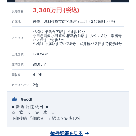
​​↓↓クリックで詳細ご紹介
3,340万円 (税込)
​◆耐震＋制震。
東栄セーフティーダンパー
標準装備◆
販売価格
​大きな揺れから家を守るだけではなく揺れそのものを軽減
神奈川県相模原市南区新戸字土井下2475番1(地番)
所在地
​建築基準法に定められた、「数百年に一度発生する地震に対し
て、倒壊、崩壊しない」
相模線 相武台下駅まで徒歩10分
​という基準から、さらに1.5倍の耐震力を達成しています。
小田急電鉄小田原線 相武台前駅までバス13分 常福寺
アクセス
バス停まで徒歩3分
相模線 下溝駅までバス5分 武井橋バス停まで徒歩4分
注文住宅のような個性あふれる間取り、
​住宅品質を担保しながらも
コストパフォーマンスの高さ
がブル
124.54㎡
土地面積
ーミングガーデンの魅力です。
「ここまでやってこの価格」
をぜひ体験してください。
99.05㎡
建物面積
4LDK
間取り
2台
カースペース
Good!
■
■
新
規
公
開
物
件
☆ 堂 々 完 成 ☆
JR
10
​
相模線
「相武台下」駅
まで
徒歩
分
,
☆
おすすめポイント
☆
[1]
多彩な収納プラン完備
★
【玄関土間収納】
物件詳細を見る
​​
スーツケースやベビーカーの収納にも便利
♪
【ウォークインク