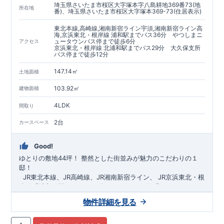
埼玉県さいたま市桜区大字塚本字八島耕地369番73(地
https://www.e-blooming.com/bukken/60075018/
所在地
番)、埼玉県さいたま市桜区大字塚本369-73(住居表示)
東北本線,高崎線,湘南新宿ライン宇須,湘南新宿ライン高
海,京浜東北・根岸線 浦和駅までバス36分 やつしまニ
ュータウンバス停まで徒歩6分
アクセス
京浜東北・根岸線 北浦和駅までバス29分 大久保支所
バス停まで徒歩12分
147.14㎡
土地面積
103.92㎡
建物面積
4LDK
間取り
2台
カースペース
Good!
ゆとりの敷地44坪！
​
整然とした街並みが魅力のこだわりの１
邸！
​ ​ ​
JR東北本線、JR高崎線、
JR湘南新宿ライン、
JR京浜東北・根
岸線「
浦和
」駅までバス36
分
バス停「
やつしまニュー
タウン
」まで徒歩6
分
​ ​
JR京浜東北・根岸線
「
北浦和
」駅までバ
物件詳細を見る
ス29
​◆子育て環境良好！
分
​
大久保小学校
バス停
まで徒歩12分、
「
大久保支所
大久保
」まで徒歩
中学
12分​
校
まで徒歩12分！
​
​◆設計・建設性能評価ｗ取得！
​
幼稚園、保育園までは
​
◎性能評価とは
徒歩20分
圏内！
​​
【
​
◆
設