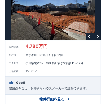
能を評価されています！図面を第三者機関へ提出します。外部
■
当社こだわりの空間アイディアを
ショート動画
で
評価委員が建設中に
ご紹介しています。
3
回、竣工時に
ここをクリッ
1
回の現場検査が行われま
ク
す。構造の安定、劣化の軽減、維持管理への配慮、温熱環境・
エネルギー消費量（断熱等性能）の必須
4
分野、空気環境で、最
高等級取得！
■
耐震等級
3
もっと詳しく
東栄住宅の建物
は、国が定めた耐震最高等級
3
を取得。建築基準法に定められ
た、｢数百年に一度発生する地震に対して、倒壊、崩壊しない｣
という基準から、さらに
1.5
倍の耐震力を達成しています。
■
耐
風等級
2
災害時の損傷の受けにくさを評価されています。建築
基準法に定められている暴風による力（
500
年に
1
度）のさらに
4,780万円
販売価格
1.2
倍の暴風に対しても損傷を生じないことで耐風最高等級
2
を
取得しています。
■
自社一貫体制
もっと詳しく
東栄住宅は土
東京都町田市鶴川１丁目8番6
所在地
地の仕入れ、設計、施工、販売、メンテナンスまで、すべての
プロセスに携わっています。
■
アフターサポート
もっ
小田急電鉄小田原線 鶴川駅まで徒歩11～12分
アクセス
と詳しく
快適に暮らすことができる住宅の品質を長期にわたり
維持するには、定期的な点検を実施することが重要です。
最大
156.75㎡
土地面積
60
年間の保証制度がございます。もちろん、定期点検以外でも
万一不具合が発生した際は対応いたします。
Good!
建築条件なし！​お好きなハウスメーカーで建築できます。
物件詳細を見る