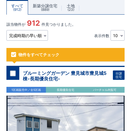
すべて
新築分譲住宅
土地
912
889
23
912
該当物件が
件見つかりました。
表示件数
物件をすべてチェック
ブルーミングガーデン 豊見城市豊見城5
分譲
住宅
棟-長期優良住宅-
1区画販売中／全5区画
長期優良住宅
バーチャル内覧可