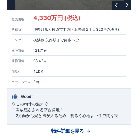
1200m
15
​
店 約
（徒歩
分）
たからやフレサ磯部店 約
1400m
18
【その他施設】
（徒歩
分）
550m
7
​
根岸台公園 約
（徒歩
分）
下磯部東子どもの広場 約
4,330万円 (税込)
757m
10
​
772m
10
​
販売価格
（徒歩
分）
新戸診療所 約
（徒歩
分）
相模原
900m
12
​
磯部郵便局 約
（徒歩
分）
磯部クリニック 約
神奈川県相模原市中央区上矢部２丁目323番7(地番)
所在地
948m
12
​
■
東栄住宅の家作り■
（徒歩
分）
■
ブルーミングガーデンのこだわり
■
​↑
↑ ​
■
​
各タイトルをクリック
長期優良住宅取得
【国が定めた７つ
横浜線 矢部駅まで徒歩22分
アクセス
​
​
の技術基準をクリア
☆
】
１
耐久性
/
２劣化対策
/
３維持管理性
４
住宅面積
/
５省エネルギー性
/
６
居住環境
/
７
維持保全管理
121.71㎡
土地面積
​
■
住宅性能評価ダブル取得
スマートフォンで見やすい特設サイ
​
トはこちら
★
物件のご案内は、
事前予約
が
オススメ
です
☆
98.42㎡
建物面積
​
​
スムーズにご案内が可能
♪
お気軽にお問い合わせください
♪
お
4LDK
TEL:0120-07-1081​
間取り
​
​
問い合わせお待ちしております
☆
※
未完成の
場合は、現地確認の他に
近くにある同仕様の完成物件をご案内
2台
カースペース
致します。
Good!
​◇この物件の魅力◇
１開放感あふれる南西角地！
2方向から光と風が入るため、明るく心地よい住空間を実
現。プライバシーも確保しやすい好立地です♪
​２
自然と利便が両立するロケーション！
物件詳細を見る
最寄りの矢部駅まで徒歩22分で、駅利用も可能。生活施設や