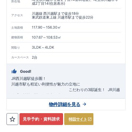
所在地
成2丁目14(住居表示)
川越線 西川越駅まで徒歩18分
アクセス
東武鉄道東上線 川越市駅まで徒歩22分
117.90～156.30㎡
土地面積
107.67～108.53㎡
建物面積
3LDK～4LDK
間取り
2台
カースペース
Good!
JR西川越駅徒歩圏！
川越市駅も程近い利便性が魅力の立地に
​
こだわりの3邸誕生！
​
JR川越
線「
西川越
」駅まで徒歩18
分
​
​◆子育て環境良好！
​
今成小学校
自転車約6分（約1430ｍ）
まで徒歩9分、
富士見中学校
​ ​
物件詳細を見る
東武東上線「
まで徒歩24分！
川越市
​
幼稚園、保育園までは
」駅まで徒歩22
分
​
徒歩3分
圏内！
​
◆
広々とした敷地！
​
敷地は
34～40坪超
自転車約7分（約1740ｍ）
！
​
LDKは
16～19
帖
！
​
​
3（4）
​◆設計・建設性能評価ｗ取得！
LDK～4LDK
の間取りプラン採用！
​
◎性能評価とは
​
​◆こだわりの内
​​
【
設計
見学予約・資料請求
特設サイト
住宅性能評価】
装！
​
2階洋室のうち一室は
​
建物設計段階で、国が定めた
開放的な勾配天井
！
​
全居室
第三者機関
クロ
が評価しております！ ​ 【
ーゼット付き！ ​ リビングはおしゃれな
建設
住宅性能評価】
折上天井
​
♪
​
​◆充実し
第三者