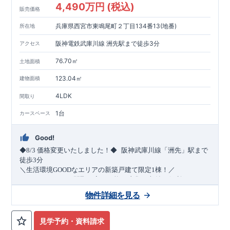
4,490万円 (税込)
販売価格
兵庫県西宮市東鳴尾町２丁目134番13(地番)
所在地
阪神電鉄武庫川線 洲先駅まで徒歩3分
アクセス
76.70㎡
土地面積
123.04㎡
建物面積
4LDK
間取り
1台
カースペース
Good!
​
◆8/3
価格変更いたしました！◆
阪神武庫川線
「洲先」
駅まで
​
徒歩
3
分
＼生活環境
GOOD
なエリアの新築戸建て限定1棟！／
・4
LDK
→5
LDK
へ
間取り変更可能
・衣類の収納に便利な
ウォー
クインクローゼット
・2部屋から行き来できる
続きバルコニー
物件詳細を見る
・デザインと機能性を兼ね備えた
オープンサニタリー
irodori
・
​
リビング全体を見渡せる
・網戸
11万円
(
税込
)
で設置可能！
対面キッチン
（オプション）
・お買い物施設（関西ス
​
ーパー）
↓クリックすると特設ページにジャンプします↓
徒歩10分
(
約787ｍ
)
見学予約・資料請求
2024
年グッドデザイン賞
3
プロジェクト同時受賞
○
・
「木造