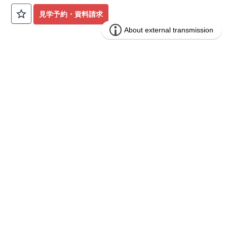
公園も身近にあり、快適な新生活が始められます♪
見学予約・資料請求
​◇アクセス◇
​・JR横浜線「矢部」駅まで徒歩22分
◇ロケーション◇
・相模原市立大野北小学校 徒歩22分
ブルーミングガーデン 豊田市山之手9丁
分譲
・コープときわ店 徒歩9分
住宅
目1棟
・フードワン淵野辺店 徒歩20分
​・セブンイレブン町田常盤店 徒歩11分
1区画販売中／全1区画
みらいエコ住宅2026事業
バーチャル内覧可
◇ブルーミングガーデンのこだわり◇
【全棟自社一貫体制】
・誰が、何をしたか。が明確だからこそ、お客様の安心に繋が
ります。
・設計、施工、営業が互いに協力しあい、最良のプランを提供
いたします。
・不要な中間マージンを抑えることで、コストダウンに努めて
います。
【耐震等級3取得】
・東栄住宅の建物は、国が定めた耐震等級で最高の3を取得。
建築基準法で定められた、｢数百年に一度発生する地震に対し
て、倒壊、崩壊しない。｣という基準から、さらに1.5倍の耐震
力を達成しています。
【住宅性能評価ダブル取得】
・設計住宅性能評価：建物設計段階で、国が認めた第三者機関