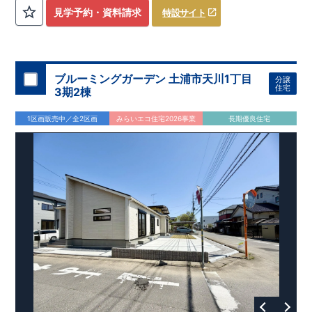
評価しております！ ​ 【
建設
住宅性能評価】
​
第三者機
見学予約・資料請求
特設サイト
関
​◆子育て環境良好！
により、建物完成までに
​
辻小学校
計4回
まで徒歩8分、
の検査が行われます！
内谷中学校
​
​ ◎こ
まで
の住宅の評価
徒歩9分！
​
幼稚園、保育園までは
​
国が定めた
耐震等級で最高の３
徒歩6分
圏内！
を取得！
​
◆
南東側6
地震
に強い
ｍ公道面！
住宅です！
​
陽光降りそそぐ明るい室内！
​
冬は暖かく夏は涼しくて快適♪ 省エネに
​
LDKは
16
帖
！
​
優れた
2（3）LDK
断熱等性能５
の間取りプラン採用！
を取得！
​ ​
その他項目も評価を受けてお
​
​◆こだわりの内装！
​
家
り、
族構成の変化に対応可能な可変型プラン！
性能に特化した
住宅です！
​
全居室
クローゼッ
ブルーミングガーデン 土浦市天川1丁目
分譲
ト付き！ ​
​◆充実した設備！
​
冬でも快適！LDK床暖房標準装
住宅
3期2棟
備♪
​
雨の日でも洗濯物が干せる
室内物干し
​
浴室乾燥暖房機
付き！
​
食洗機
付きシステムキッチン！
​
平日、休日 時間帯
1区画販売中／全2区画
みらいエコ住宅2026事業
長期優良住宅
問わずご案内可能です！
​
お気軽にお問い合わせください！
​
【お問い合わせ】TEL：
048-710-5571
(営業時間 9:30～
18:30 火水定休日)