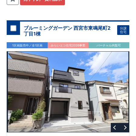
ブルーミングガーデン 西宮市東鳴尾町2
分譲
住宅
丁目1棟
1区画販売中／全1区画
みらいエコ住宅2026事業
バーチャル内覧可