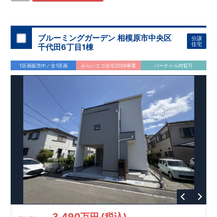
住宅用制震ダンパー/
東栄セーフティダンパー」
・
「地盤改良
工法/R-Evolve
パイル」
・
「宅地開発手法/
簡単に地図から消
せる道」
平日・休日ご内覧可能です！
○
第18
回キッズデザイン
賞
受賞
・
2024
年、東栄住宅
の新たな空間提案
ぜひお気軽にお問い合わせください♪
「マルチエント
ラ
ンス」
西宮営業所
が受賞いたしまし
TEL
：
0798-
ブルーミングガーデン 相模原市中央区
分譲
​
た！
38-1246
○
耐震等級最高
(
定休日：火・水・年末年始
等
級3
・数百年に一度の地震に耐える力
)
住宅
千代田6丁目1棟
の
1.5
倍の耐震性！
・さらに繰り返しの地震に強い
制震
ダンパ
ー
採用で安心！
○
BELS
・エコ住宅としての性能評価を全号棟
1区画販売中／全1区画
みらいエコ住宅2026事業
バーチャル内覧可
が取得しています！
○
住宅性能評価ダブ
ル
取得
・『設計』住
宅性能評価…建物設計段階で、国が認めた第三者機関が評価し
ております。
・『建設』住宅性能評価…評価を受けた図面通
りに施工されているか、建設までに計
4
回チェックが行われま
す。
3,490万円 (税込)