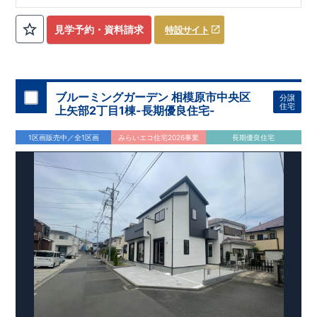
ローゼット】
私服通勤でお洋服をたくさんお持ちの方や、
流行ファッション
見学予約・資料請求
特設サイト
​​
がお好きな方にもおすすめ
♪
【全居室クローゼット完備】
​​
お子様のお洋服の収納にも困らない
☆
【２階の廊下収納】
​
生活感の出る掃除機や、
日用品などのアイテムを目隠し収納が
​​
​
できる
♪
【床下収納】
【大容量シューズクローゼット】
などの、あったらうれしい収納完備
☆
ブルーミングガーデン 相模原市中央区
分譲
,
[2]
対面キッチンには、食洗器搭載
★
住宅
上矢部2丁目1棟-長期優良住宅-
”
”
配膳・後片付け
が便利な
対面キッチン
には、
生活感を感じさせない
ビルトイン食洗器
を搭載
1区画販売中／全1区画
みらいエコ住宅2026事業
長期優良住宅
,
[4]
上部吹抜け
明るく開放的な空間を演出
♪
◎
暮らしに寄り添う住環境
◎
～徒歩圏内～
教育環境
／コンビニ
/
ドラッグストア
／
公園
■周辺環境■
【教育施設】
593m
8
​
せんだん保育園 約
（徒歩
分）
新磯保育園 約
784m
10
715m
9
​
​相陽中
（徒歩
分）
新磯小学校 約
（徒歩
分）
学
m
25
​
校 約2000
（徒歩
分）
【買い物施設】
556m
7
​
ローソン相模原磯部店 約
（徒歩
分）
ファミリーマート
1100m
4
​
座間一丁目店 約
（徒歩
1
分）
ドラッグセイムス座間