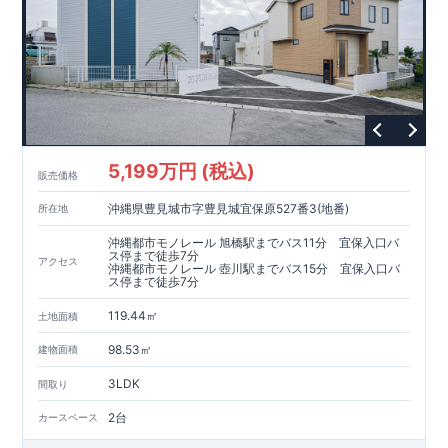
5,199万円 (税込)
販売価格
沖縄県豊見城市字豊見城宜保原527番3(地番)
所在地
沖縄都市モノレール 旭橋駅までバス11分 宜保入口バ
ス停まで徒歩7分
アクセス
沖縄都市モノレール 壺川駅までバス15分 宜保入口バ
ス停まで徒歩7分
119.44㎡
土地面積
98.53㎡
建物面積
3LDK
間取り
2台
カースペース