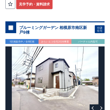
外から帰ってきたお子様も
お部屋を汚さず
に安心です♪
見学予約・資料請求
​・
キッチンには
食器洗い機完備
◎家事の
負担軽減
に！
・キッチン横に
パントリー付き♪
​・オープンサニタリーirodori採用！
​
段差のない
シームアンダーボウル仕様で
お手入れ簡単◎
​・主寝室には
アクセントクロス
使用♪
ブルーミングガーデン 相模原市南区新
分譲
住宅
戸9棟
​↓↓クリックで詳細ご紹介
◆充実の
アフターサポート
◆
1区画販売中／全9区画
みらいエコ住宅2026事業
バーチャル内覧可
​東栄住宅では、お引き渡し後最大4回の無料点検と、最長60年
間の品質保証を実施。
​お引き渡しからが本当のお付き合いだと考え、アフターサービ
スを外部の業者に委託せず、
​東栄住宅グループ「東栄ホームサービス株式会社」にて責任を
もって対応いたします。
​​↓↓クリックで詳細ご紹介
◆
長期優良住宅
【済】◆
​当物件は国から定められた7つの技術基準をクリアした認定住
宅！
​住宅ローンの金利優遇、税金面の優遇が得られるなどの、金銭
的メリットが大きいのも魅力です。
​東栄住宅はパワービルダーで所得数No.1です！