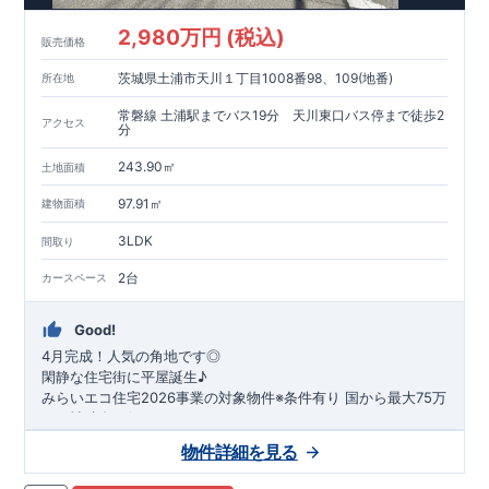
2,980万円 (税込)
販売価格
茨城県土浦市天川１丁目1008番98、109(地番)
所在地
常磐線 土浦駅までバス19分 天川東口バス停まで徒歩2
アクセス
分
243.90㎡
土地面積
97.91㎡
建物面積
3LDK
間取り
2台
カースペース
Good!
4月完成！人気の角地です◎
閑静な住宅街に平屋誕生♪
​みらいエコ住宅2026事業の対象物件※条件有り
​
国
から最大75万
円の補助金が得られます！
​※補助金額より事務手数料として99000 円（税込）及び振込手
物件詳細を見る
数料が差し引かれます。
★魅力的な間取り★
​・
玄関から
直接洗面所・浴室
へアクセスで
きる動線の為、