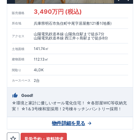
3,490万円 (税込)
販売価格
兵庫県明石市魚住町中尾字居屋敷121番1(地番)
所在地
山陽電気鉄道本線 山陽魚住駅まで徒歩7分
アクセス
山陽電気鉄道本線 西江井ヶ島駅まで徒歩8分
141.74㎡
土地面積
112.13㎡
建物面積
4LDK
間取り
2台
カースペース
Good!
☆環境と家計に優しいオール電化住宅！ ☆各部屋WIC等収納充
実！ ☆1＆3号棟和室採用！2号棟キッチンパントリー採用！
物件詳細を見る
見学予約・資料請求