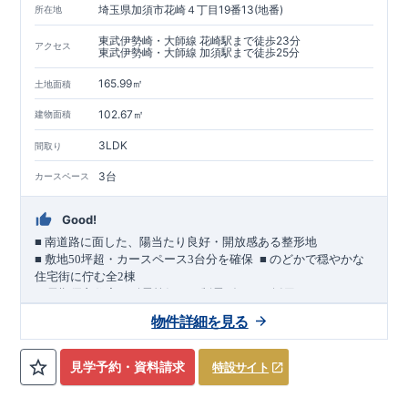
埼玉県加須市花崎４丁目19番13(地番)
所在地
東武伊勢崎・大師線 花崎駅まで徒歩23分
アクセス
東武伊勢崎・大師線 加須駅まで徒歩25分
165.99㎡
土地面積
102.67㎡
建物面積
3LDK
間取り
3台
カースペース
Good!
■
南道路に面した、陽当たり良好・開放感ある整形地
​
■
敷地
50
坪超・カースペース
3
台分を確保
■
のどかで穏やかな
住宅街に佇む全
2
棟
（長期優良住宅／耐震等級３・制震ダンパー採用）
車道
7.0m
南道路
12.0m
（歩道含む・
）に面した、
開放感と陽当
物件詳細を見る
たりに恵まれた立地。
約
12m
超
南北に長い整形地を活かし、
建物南側には
の奥行きが
あり、
採光・通風・プライバシー性にも配慮した敷地計画で
見学予約・資料請求
特設サイト
す。
3
■
買物施設が徒歩圏内
・ローソン 徒歩
分
・ドラッグストアコ