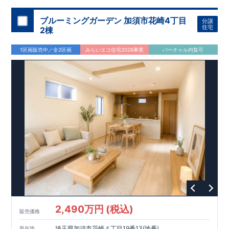
ブルーミングガーデン 加須市花崎4丁目
分譲
住宅
2棟
1区画販売中／全2区画
みらいエコ住宅2026事業
バーチャル内覧可
2,490万円 (税込)
販売価格
埼玉県加須市花崎４丁目19番13(地番)
所在地