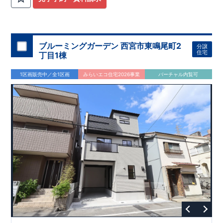
ブルーミングガーデン 西宮市東鳴尾町2
分譲
住宅
丁目1棟
1区画販売中／全1区画
みらいエコ住宅2026事業
バーチャル内覧可