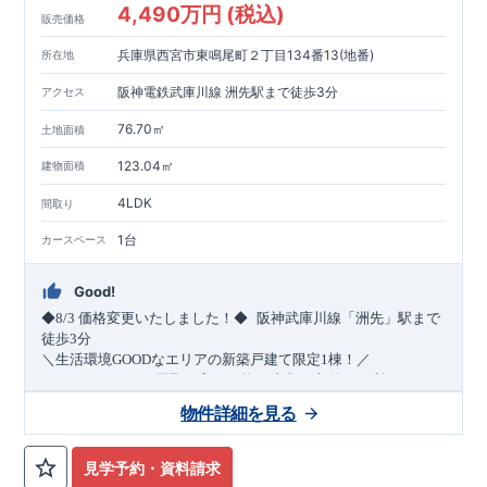
4,490万円 (税込)
販売価格
兵庫県西宮市東鳴尾町２丁目134番13(地番)
所在地
阪神電鉄武庫川線 洲先駅まで徒歩3分
アクセス
76.70㎡
土地面積
123.04㎡
建物面積
4LDK
間取り
1台
カースペース
Good!
​
◆8/3
価格変更いたしました！◆
阪神武庫川線
「洲先」
駅まで
​
徒歩
3
分
＼生活環境
GOOD
なエリアの新築戸建て限定1棟！／
・4
LDK
→5
LDK
へ
間取り変更可能
・衣類の収納に便利な
ウォー
クインクローゼット
・2部屋から行き来できる
続きバルコニー
物件詳細を見る
・デザインと機能性を兼ね備えた
オープンサニタリー
irodori
・
​
リビング全体を見渡せる
・網戸
11万円
(
税込
)
で設置可能！
対面キッチン
（オプション）
・お買い物施設（関西ス
​
ーパー）
↓クリックすると特設ページにジャンプします↓
徒歩10分
(
約787ｍ
)
見学予約・資料請求
2024
年グッドデザイン賞
3
プロジェクト同時受賞
○
・
「木造