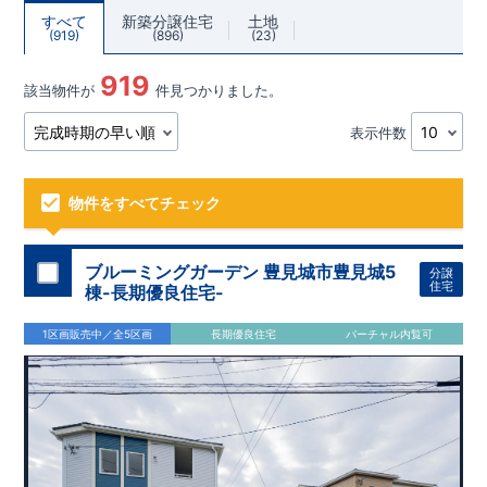
すべて
新築分譲住宅
土地
919
896
23
919
該当物件が
件見つかりました。
表示件数
物件をすべてチェック
ブルーミングガーデン 豊見城市豊見城5
分譲
住宅
棟-長期優良住宅-
1区画販売中／全5区画
長期優良住宅
バーチャル内覧可