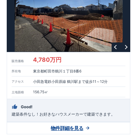
能を評価されています！図面を第三者機関へ提出します。外部
■
当社こだわりの空間アイディアを
ショート動画
で
評価委員が建設中に
ご紹介しています。
3
回、竣工時に
ここをクリッ
1
回の現場検査が行われま
ク
す。構造の安定、劣化の軽減、維持管理への配慮、温熱環境・
エネルギー消費量（断熱等性能）の必須
4
分野、空気環境で、最
高等級取得！
■
耐震等級
3
もっと詳しく
東栄住宅の建物
は、国が定めた耐震最高等級
3
を取得。建築基準法に定められ
た、｢数百年に一度発生する地震に対して、倒壊、崩壊しない｣
という基準から、さらに
1.5
倍の耐震力を達成しています。
■
耐
風等級
2
災害時の損傷の受けにくさを評価されています。建築
基準法に定められている暴風による力（
500
年に
1
度）のさらに
4,780万円
販売価格
1.2
倍の暴風に対しても損傷を生じないことで耐風最高等級
2
を
取得しています。
■
自社一貫体制
もっと詳しく
東栄住宅は土
東京都町田市鶴川１丁目8番6
所在地
地の仕入れ、設計、施工、販売、メンテナンスまで、すべての
プロセスに携わっています。
■
アフターサポート
もっ
小田急電鉄小田原線 鶴川駅まで徒歩11～12分
アクセス
と詳しく
快適に暮らすことができる住宅の品質を長期にわたり
維持するには、定期的な点検を実施することが重要です。
最大
156.75㎡
土地面積
60
年間の保証制度がございます。もちろん、定期点検以外でも
万一不具合が発生した際は対応いたします。
Good!
建築条件なし！​お好きなハウスメーカーで建築できます。
物件詳細を見る