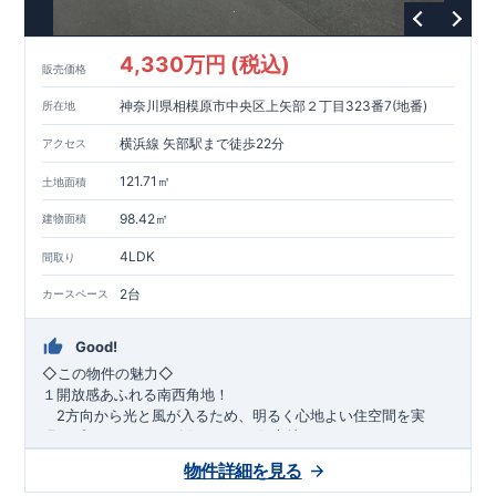
1200m
15
​
店 約
（徒歩
分）
たからやフレサ磯部店 約
1400m
18
【その他施設】
（徒歩
分）
550m
7
​
根岸台公園 約
（徒歩
分）
下磯部東子どもの広場 約
4,330万円 (税込)
757m
10
​
772m
10
​
販売価格
（徒歩
分）
新戸診療所 約
（徒歩
分）
相模原
900m
12
​
磯部郵便局 約
（徒歩
分）
磯部クリニック 約
神奈川県相模原市中央区上矢部２丁目323番7(地番)
所在地
948m
12
​
■
東栄住宅の家作り■
（徒歩
分）
■
ブルーミングガーデンのこだわり
■
​↑
↑ ​
■
​
各タイトルをクリック
長期優良住宅取得
【国が定めた７つ
横浜線 矢部駅まで徒歩22分
アクセス
​
​
の技術基準をクリア
☆
】
１
耐久性
/
２劣化対策
/
３維持管理性
４
住宅面積
/
５省エネルギー性
/
６
居住環境
/
７
維持保全管理
121.71㎡
土地面積
​
■
住宅性能評価ダブル取得
スマートフォンで見やすい特設サイ
​
トはこちら
★
物件のご案内は、
事前予約
が
オススメ
です
☆
98.42㎡
建物面積
​
​
スムーズにご案内が可能
♪
お気軽にお問い合わせください
♪
お
4LDK
TEL:0120-07-1081​
間取り
​
​
問い合わせお待ちしております
☆
※
未完成の
場合は、現地確認の他に
近くにある同仕様の完成物件をご案内
2台
カースペース
致します。
Good!
​◇この物件の魅力◇
１開放感あふれる南西角地！
2方向から光と風が入るため、明るく心地よい住空間を実
現。プライバシーも確保しやすい好立地です♪
​２
自然と利便が両立するロケーション！
物件詳細を見る
最寄りの矢部駅まで徒歩22分で、駅利用も可能。生活施設や