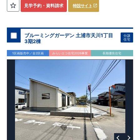
評価しております！ ​ 【
建設
住宅性能評価】
​
第三者機
見学予約・資料請求
特設サイト
関
​◆子育て環境良好！
により、建物完成までに
​
辻小学校
計4回
まで徒歩8分、
の検査が行われます！
内谷中学校
​
​ ◎こ
まで
の住宅の評価
徒歩9分！
​
幼稚園、保育園までは
​
国が定めた
耐震等級で最高の３
徒歩6分
圏内！
を取得！
​
◆
南東側6
地震
に強い
ｍ公道面！
住宅です！
​
陽光降りそそぐ明るい室内！
​
冬は暖かく夏は涼しくて快適♪ 省エネに
​
LDKは
16
帖
！
​
優れた
2（3）LDK
断熱等性能５
の間取りプラン採用！
を取得！
​ ​
その他項目も評価を受けてお
​
​◆こだわりの内装！
​
家
り、
族構成の変化に対応可能な可変型プラン！
性能に特化した
住宅です！
​
全居室
クローゼッ
ブルーミングガーデン 土浦市天川1丁目
分譲
ト付き！ ​
​◆充実した設備！
​
冬でも快適！LDK床暖房標準装
住宅
3期2棟
備♪
​
雨の日でも洗濯物が干せる
室内物干し
​
浴室乾燥暖房機
付き！
​
食洗機
付きシステムキッチン！
​
平日、休日 時間帯
1区画販売中／全2区画
みらいエコ住宅2026事業
長期優良住宅
問わずご案内可能です！
​
お気軽にお問い合わせください！
​
【お問い合わせ】TEL：
048-710-5571
(営業時間 9:30～
18:30 火水定休日)