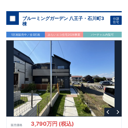
◇
ブルーミングガーデンのこだわり
◇
【全棟自社一貫体制】
・誰が、何をしたか。が明確だからこそ、お客様の安心に繋が
ります。
・設計、施工、営業が互いに協力しあい、最良のプラ
ブルーミングガーデン 八王子・石川町3
分譲
ンを提供いたします。
・東栄住宅では、お引渡し後最大
・不要な中間マージンを抑えることで、
10
回の無料定期点検と、
60
年
住宅
棟
コストダウンに努めています。
間の品質保証を実施。お引渡しからが本当のお付き合いだと考
【耐震等級3
取得】
・東栄住宅
の建物は、国が定めた耐震等級で
え、アフターサービスを外部の業者に委託せず、東栄住宅グル
3
を取得。建築基準法で定め
1区画販売中／全3区画
みらいエコ住宅2026事業
バーチャル内覧可
られた、｢数百年に一度発生する地震に対して、倒壊、崩壊しな
ープ「東栄ホームサービス株式会社」にて責任をもって対応い
い。｣という基準から、さらに
たします。
1.5
倍の耐震力を達成していま
す。
【住宅性能評価ダブル取得】
・設計住宅性能評価：建物
設計段階で、国が認めた第三者機関が評価しています。
・建設
住宅性能評価：評価を受けた図面通りに施工されているか、建
設までに、計
4
回のチェックが行われます。
図面や書類上だけ
でなく、現場の施工状況を検査した上で、品質を保証していま
す。
【充実のアフターサポート】
3,790万円 (税込)
販売価格