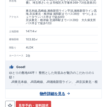
https://www.e-blooming.com/bukken/60075018/
所在地
番)、埼玉県さいたま市桜区大字塚本369-73(住居表示)
東北本線,高崎線,湘南新宿ライン宇須,湘南新宿ライン高
海,京浜東北・根岸線 浦和駅までバス36分 やつしまニ
ュータウンバス停まで徒歩6分
アクセス
京浜東北・根岸線 北浦和駅までバス29分 大久保支所
バス停まで徒歩12分
147.14㎡
土地面積
103.92㎡
建物面積
4LDK
間取り
2台
カースペース
Good!
ゆとりの敷地44坪！
​
整然とした街並みが魅力のこだわりの１
邸！
​ ​ ​
JR東北本線、JR高崎線、
JR湘南新宿ライン、
JR京浜東北・根
岸線「
浦和
」駅までバス36
分
バス停「
やつしまニュー
タウン
」まで徒歩6
分
​ ​
JR京浜東北・根岸線
「
北浦和
」駅までバ
物件詳細を見る
ス29
​◆子育て環境良好！
分
​
大久保小学校
バス停
まで徒歩12分、
「
大久保支所
大久保
」まで徒歩
中学
12分​
校
まで徒歩12分！
​
​◆設計・建設性能評価ｗ取得！
​
幼稚園、保育園までは
​
◎性能評価とは
徒歩20分
圏内！
​​
【
​
◆
設
計
広々とした敷地！
住宅性能評価】
​
​
敷地は
建物設計段階で、国が定めた
44坪超
！
​
LDKは
18
帖
！
​
第三者機
4LDK
の
見学予約・資料請求