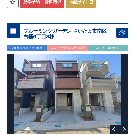
​
3（4）
​◆設計・建設性能評価ｗ取得！
LDK～4LDK
の間取りプラン採用！
​
◎性能評価とは
​
​◆こだわりの内
​​
【
設計
見学予約・資料請求
特設サイト
住宅性能評価】
装！
​
2階洋室のうち一室は
​
建物設計段階で、国が定めた
開放的な勾配天井
！
​
全居室
第三者機関
クロ
が評価しております！ ​ 【
ーゼット付き！ ​ リビングはおしゃれな
建設
住宅性能評価】
折上天井
​
♪
​
​◆充実し
第三者
機関
た設備！
により、建物完成までに
​
雨の日でも洗濯物が干せる
計4回
の検査が行われます！
室内物干し
​
浴室乾燥
​
​ ◎
この住宅の評価
暖房機
付き！
​
​
国が定めた
食洗機
付きシステムキッチン！
耐震等級で最高の３
​
平日、休日
を取得！
地
震に強い
時間帯問わずご案内可能です！
住宅です！
​
冬は暖かく夏は涼しくて快適♪ 省エネ
​
お気軽にお問い合わせくださ
ブルーミングガーデン さいたま市南区
分譲
に優れた
い！
​
【お問い合わせ】TEL：
断熱等性能５
を取得！
048-710-5571
​ ​
その他項目も評価を受けて
(営業時間 9:30～
住宅
白幡6丁目3棟
おり、
18:30 火水定休日)
性能に特化した
住宅です！
2区画販売中／全3区画
みらいエコ住宅2026事業
バーチャル内覧可