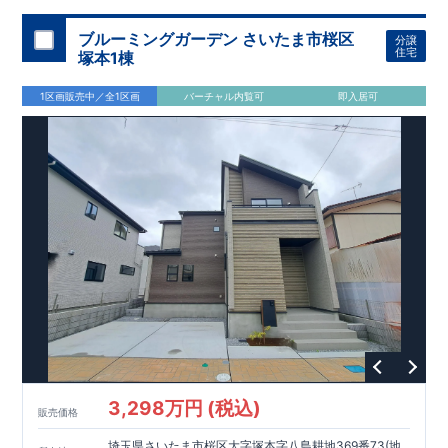
加須 徒歩
13
分
間取りのポイント
ブルーミングガーデン さいたま市桜区
分譲
LDK
約
19.5
帖
​陽当たりよく開放
■ 1
号棟
のゆとりあるリビング
住宅
塚本1棟
感があります。
■
共通
1区画販売中／全1区画
バーチャル内覧可
即入居可
・主寝室は将来仕切れる可変型プラン
・
2
階洋室
2
部屋にウォー
クインクローゼット設置
住宅設備のポイント
■
太陽光発電（フラットプラン）採用
月額サービス料
0
円で利用可
能
■
ホテルライクで実用的な洗面空間
（
オープンサニタリーirodori
/
詳細ページへ）
家計にやさしい住宅性能
■
長期優良住宅
住宅ローン控除額の優遇、
固定資産税の減額期間
延長など
税制面でのメリットが受けられます。
■
耐震等級
３
＋
制震ダンパー
建築基準法の
1.5
倍の耐震性。
地震保
険の割引（最大
50
％）対象です。
​ ​
​
現地のご案内・資料請求 受付中
■完成済みにつき、
実際の
​
​
建物・設備・間取りを
現地にてご確認いただけます。
ま
ずはお気軽にお問い合わせください。
3,298万円 (税込)
TEL
：
0120-44-1081
販売価格
（
9:30
～
18:30
／火水曜休み）
スマートフォンで見やすい特設サイトはこちら
埼玉県さいたま市桜区大字塚本字八島耕地369番73(地