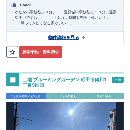
Good!
ゆたか小学校徒歩８分、 豊見城中学校徒歩１０分。通学
しやすいですね。
​ ​ ​ ​
「おうち時間を充実させたい！」
「帰ってきたくなる家がいい！」
「おしゃれなら建売住宅もありかも！」
物件詳細を見る
TEL:098-860-2201
（火・水曜日定休日、年末年始休み）
■
オプションではありません！全棟標準搭載
床下換気システ
見学予約・資料請求
ム・ガス衣類乾燥機・食洗器・宅配ボックス・玄関電子キー・
浴室換気乾燥機・防犯ガラス
■
１階廻りの構造材は
防腐・防蟻性
を確保するため、構造用集
成材に
ヒノキ
を使用しております！
土地 ブルーミングガーデン 町田市鶴川1
土地
■
長期優良住宅
もっと詳しく
「いい家を作って、きちんと手
丁目5区画
入れをして、長く大切に使う」という考え方の下、
国が定めた
7
つの厳しい技術基準をクリアした物件だけが認定を受けられる
1区画販売中／全5区画
バーチャル内覧可
最終１区画
長期優良住宅。
長期優良住宅として認定を受けるためには、国が定めた下記
7
つ
の技術基準をクリアする必要があります。東栄住宅は全棟でク
リア！①耐震性②劣化対策③維持管理性④住戸面積⑤省エネル
ギー性⑥居住環境⑦維持保全管理
そのほかの魅力として、住宅ローン金利優遇、固定資産税の減
税、中古市場での売却時にも有利です。
■
住宅性能評価ダブル
取得
もっと詳しく
「設計」と「建設」のダブルで性