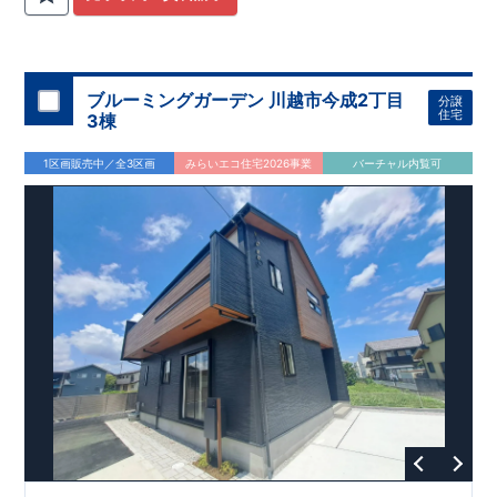
関
間取りプラン採用！
が評価しております！ ​ 【
​
​◆こだわりの内装！
建設
住宅性能評価】
​
2階洋室のうち一
​
第三
者機関
室は
開放的な勾配天井
により、建物完成までに
！
​
全居室
計4回
クローゼット付き！ ​ リビ
の検査が行われます！
​
​
◎この住宅の評価
ングはおしゃれな
​
折上天井
国が定めた
♪
​
​◆充実した設備！
耐震等級で最高の３
​
雨の日でも
を取得！
地震に強い
洗濯物が干せる
住宅です！
室内物干し
​
冬は暖かく夏は涼しくて快適♪ 省エ
​
浴室乾燥暖房機
付き！
​
食洗機
ネに優れた
付きシステムキッチン！
断熱等性能５
を取得！
​ ​
平日、休日 時間帯問わずご案内可
​ ​
その他項目も評価を受け
ブルーミングガーデン 川越市今成2丁目
分譲
ており、
能です！
性能に特化した
​
お気軽にお問い合わせください！
住宅です！
​
【お問い合わせ】
住宅
3棟
TEL：
048-710-5571
(営業時間 9:30～18:30 火水定休日)
1区画販売中／全3区画
みらいエコ住宅2026事業
バーチャル内覧可