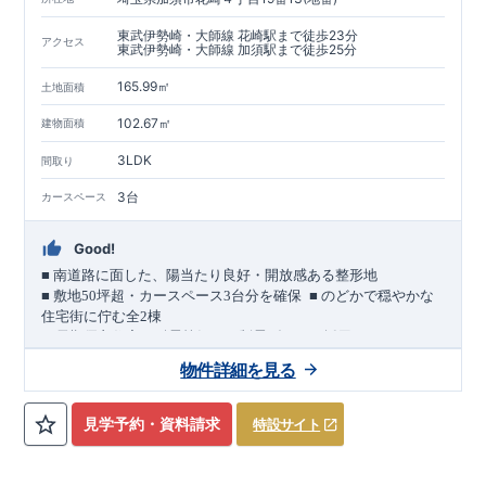
東武伊勢崎・大師線 花崎駅まで徒歩23分
アクセス
東武伊勢崎・大師線 加須駅まで徒歩25分
165.99㎡
土地面積
102.67㎡
建物面積
3LDK
間取り
3台
カースペース
Good!
■
南道路に面した、陽当たり良好・開放感ある整形地
​
■
敷地
50
坪超・カースペース
3
台分を確保
■
のどかで穏やかな
住宅街に佇む全
2
棟
（長期優良住宅／耐震等級３・制震ダンパー採用）
車道
7.0m
南道路
12.0m
（歩道含む・
）に面した、
開放感と陽当
物件詳細を見る
たりに恵まれた立地。
約
12m
超
南北に長い整形地を活かし、
建物南側には
の奥行きが
あり、
採光・通風・プライバシー性にも配慮した敷地計画で
見学予約・資料請求
特設サイト
す。
3
■
買物施設が徒歩圏内
・ローソン 徒歩
分
・ドラッグストアコ
スモス 徒歩約
10
分
・クスリのアオキ 徒歩約
10
分
・ビバモール