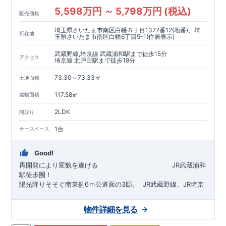
5,598万円 ～ 5,798万円 (税込)
販売価格
埼玉県さいたま市南区白幡６丁目1377番12(地番)、埼
所在地
玉県さいたま市南区白幡6丁目5-1(住居表示)
武蔵野線,埼京線 武蔵浦和駅まで徒歩15分
アクセス
埼京線 北戸田駅まで徒歩18分
73.30～73.33㎡
土地面積
117.58㎡
建物面積
2LDK
間取り
1台
カースペース
Good!
再開発により変貌を遂げる
​
JR武蔵浦和
駅徒歩圏！
陽光降りそそぐ南東側6ｍ公道面の3邸。
​
JR武蔵野線、JR埼京
線「
武蔵浦和
」駅まで徒歩15
分
​
自転車で約5分
物件詳細を見る
​◆設計・建設性能評価ｗ取得！
JR埼京線
「
北戸田
​
」駅まで徒歩18分​
◎性能評価とは
​​
​
【
設計
住
宅性能評価】
​
建物設計段階で、国が定めた
自転車で約6分
第三者機関
が