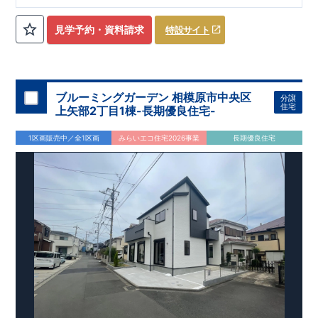
ローゼット】
私服通勤でお洋服をたくさんお持ちの方や、
流行ファッション
見学予約・資料請求
特設サイト
​​
がお好きな方にもおすすめ
♪
【全居室クローゼット完備】
​​
お子様のお洋服の収納にも困らない
☆
【２階の廊下収納】
​
生活感の出る掃除機や、
日用品などのアイテムを目隠し収納が
​​
​
できる
♪
【床下収納】
【大容量シューズクローゼット】
などの、あったらうれしい収納完備
☆
ブルーミングガーデン 相模原市中央区
分譲
,
[2]
対面キッチンには、食洗器搭載
★
住宅
上矢部2丁目1棟-長期優良住宅-
”
”
配膳・後片付け
が便利な
対面キッチン
には、
生活感を感じさせない
ビルトイン食洗器
を搭載
1区画販売中／全1区画
みらいエコ住宅2026事業
長期優良住宅
,
[4]
上部吹抜け
明るく開放的な空間を演出
♪
◎
暮らしに寄り添う住環境
◎
～徒歩圏内～
教育環境
／コンビニ
/
ドラッグストア
／
公園
■周辺環境■
【教育施設】
593m
8
​
せんだん保育園 約
（徒歩
分）
新磯保育園 約
784m
10
715m
9
​
​相陽中
（徒歩
分）
新磯小学校 約
（徒歩
分）
学
m
25
​
校 約2000
（徒歩
分）
【買い物施設】
556m
7
​
ローソン相模原磯部店 約
（徒歩
分）
ファミリーマート
1100m
4
​
座間一丁目店 約
（徒歩
1
分）
ドラッグセイムス座間