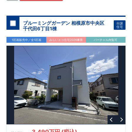
住宅用制震ダンパー/
東栄セーフティダンパー」
・
「地盤改良
工法/R-Evolve
パイル」
・
「宅地開発手法/
簡単に地図から消
せる道」
平日・休日ご内覧可能です！
○
第18
回キッズデザイン
賞
受賞
・
2024
年、東栄住宅
の新たな空間提案
ぜひお気軽にお問い合わせください♪
「マルチエント
ラ
ンス」
西宮営業所
が受賞いたしまし
TEL
：
0798-
ブルーミングガーデン 相模原市中央区
分譲
​
た！
38-1246
○
耐震等級最高
(
定休日：火・水・年末年始
等
級3
・数百年に一度の地震に耐える力
)
住宅
千代田6丁目1棟
の
1.5
倍の耐震性！
・さらに繰り返しの地震に強い
制震
ダンパ
ー
採用で安心！
○
BELS
・エコ住宅としての性能評価を全号棟
1区画販売中／全1区画
みらいエコ住宅2026事業
バーチャル内覧可
が取得しています！
○
住宅性能評価ダブ
ル
取得
・『設計』住
宅性能評価…建物設計段階で、国が認めた第三者機関が評価し
ております。
・『建設』住宅性能評価…評価を受けた図面通
りに施工されているか、建設までに計
4
回チェックが行われま
す。
3,490万円 (税込)