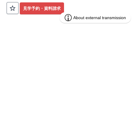
公園も身近にあり、快適な新生活が始められます♪
見学予約・資料請求
​◇アクセス◇
​・JR横浜線「矢部」駅まで徒歩22分
◇ロケーション◇
・相模原市立大野北小学校 徒歩22分
ブルーミングガーデン 豊田市山之手9丁
分譲
・コープときわ店 徒歩9分
住宅
目1棟
・フードワン淵野辺店 徒歩20分
​・セブンイレブン町田常盤店 徒歩11分
1区画販売中／全1区画
みらいエコ住宅2026事業
バーチャル内覧可
◇ブルーミングガーデンのこだわり◇
【全棟自社一貫体制】
・誰が、何をしたか。が明確だからこそ、お客様の安心に繋が
ります。
・設計、施工、営業が互いに協力しあい、最良のプランを提供
いたします。
・不要な中間マージンを抑えることで、コストダウンに努めて
います。
【耐震等級3取得】
・東栄住宅の建物は、国が定めた耐震等級で最高の3を取得。
建築基準法で定められた、｢数百年に一度発生する地震に対し
て、倒壊、崩壊しない。｣という基準から、さらに1.5倍の耐震
力を達成しています。
【住宅性能評価ダブル取得】
・設計住宅性能評価：建物設計段階で、国が認めた第三者機関