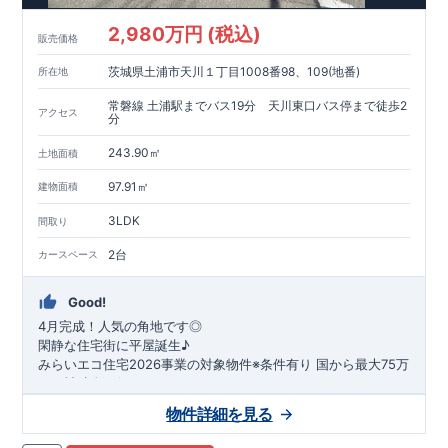
2,980万円 (税込)
販売価格
茨城県土浦市天川１丁目1008番98、109(地番)
所在地
常磐線 土浦駅までバス19分 天川東口バス停まで徒歩2
アクセス
分
243.90㎡
土地面積
97.91㎡
建物面積
3LDK
間取り
2台
カースペース
Good!
4月完成！人気の角地です◎
閑静な住宅街に平屋誕生♪
​みらいエコ住宅2026事業の対象物件※条件有り
​
国
から最大75万
円の補助金が得られます！
​※補助金額より事務手数料として99000 円（税込）及び振込手
物件詳細を見る
数料が差し引かれます。
★魅力的な間取り★
​・
玄関から
直接洗面所・浴室
へアクセスで
きる動線の為、