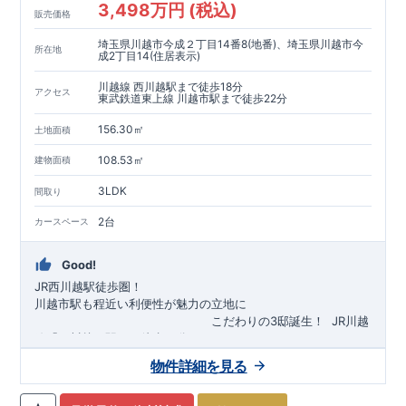
3,498万円 (税込)
販売価格
埼玉県川越市今成２丁目14番8(地番)、埼玉県川越市今
所在地
成2丁目14(住居表示)
川越線 西川越駅まで徒歩18分
アクセス
東武鉄道東上線 川越市駅まで徒歩22分
156.30㎡
土地面積
108.53㎡
建物面積
3LDK
間取り
2台
カースペース
Good!
JR西川越駅徒歩圏！
川越市駅も程近い利便性が魅力の立地に
​
こだわりの3邸誕生！
​
JR川越
線「
西川越
」駅まで徒歩18
分
​
​◆子育て環境良好！
​
今成小学校
自転車約6分（約1430ｍ）
まで徒歩9分、
富士見中学校
​ ​
物件詳細を見る
東武東上線「
まで徒歩24分！
川越市
​
幼稚園、保育園までは
」駅まで徒歩22
分
​
徒歩3分
圏内！
​
◆
広々とした敷地！
​
敷地は
34～40坪超
自転車約7分（約1740ｍ）
！
​
LDKは
16～19
帖
！
​