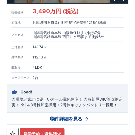
3,490万円 (税込)
販売価格
兵庫県明石市魚住町中尾字居屋敷121番1(地番)
所在地
山陽電気鉄道本線 山陽魚住駅まで徒歩7分
アクセス
山陽電気鉄道本線 西江井ヶ島駅まで徒歩8分
141.74㎡
土地面積
112.13㎡
建物面積
4LDK
間取り
2台
カースペース
Good!
☆環境と家計に優しいオール電化住宅！ ☆各部屋WIC等収納充
実！ ☆1＆3号棟和室採用！2号棟キッチンパントリー採用！
物件詳細を見る
見学予約・資料請求