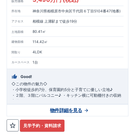
販売価格
神奈川県相模原市中央区千代田６丁目5104番47(地番)
所在地
相模線 上溝駅まで徒歩19分
アクセス
80.41㎡
土地面積
114.42㎡
建物面積
4LDK
間取り
1台
カースペース
Good!
◇
この物件の魅力
◇
・
小学校徒歩約
7
分、保育園約
5
分と子育てに優しい立地♪
・２階、３階にバルコニー♪
・キッチン横に可動棚付きの収納
完備。
・家族で過ごすこともできるワイドバルコニー完備。
◇
アクセ
物件詳細を見る
ス
◇
JR
相模線「上溝」駅
徒歩
19
分
◇
ロケーション
◇
・相模原市立星が丘小学校
徒歩
7
分
・オーケ
ー相模原店
徒歩
4
分
・業務スーパー相
見学予約・資料請求
模原店
徒歩
12
分
・やまうち医院 徒歩
4
分
・セブン
イレブン星ヶ丘店 徒歩
4
分