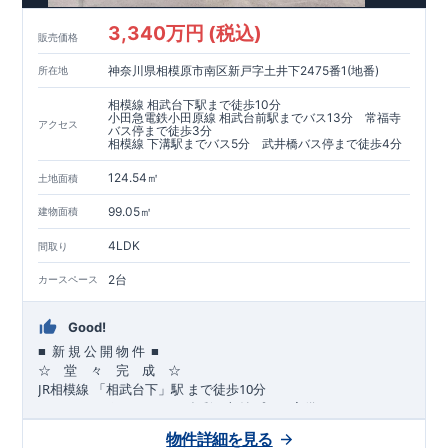
​​↓↓クリックで詳細ご紹介
3,340万円 (税込)
​◆耐震＋制震。
東栄セーフティーダンパー
標準装備◆
販売価格
​大きな揺れから家を守るだけではなく揺れそのものを軽減
神奈川県相模原市南区新戸字土井下2475番1(地番)
所在地
​建築基準法に定められた、「数百年に一度発生する地震に対し
て、倒壊、崩壊しない」
相模線 相武台下駅まで徒歩10分
​という基準から、さらに1.5倍の耐震力を達成しています。
小田急電鉄小田原線 相武台前駅までバス13分 常福寺
アクセス
バス停まで徒歩3分
相模線 下溝駅までバス5分 武井橋バス停まで徒歩4分
注文住宅のような個性あふれる間取り、
​住宅品質を担保しながらも
コストパフォーマンスの高さ
がブル
124.54㎡
土地面積
ーミングガーデンの魅力です。
「ここまでやってこの価格」
をぜひ体験してください。
99.05㎡
建物面積
4LDK
間取り
2台
カースペース
Good!
■
■
新
規
公
開
物
件
☆ 堂 々 完 成 ☆
JR
10
​
相模線
「相武台下」駅
まで
徒歩
分
,
☆
おすすめポイント
☆
[1]
多彩な収納プラン完備
★
【玄関土間収納】
物件詳細を見る
​​
スーツケースやベビーカーの収納にも便利
♪
【ウォークインク