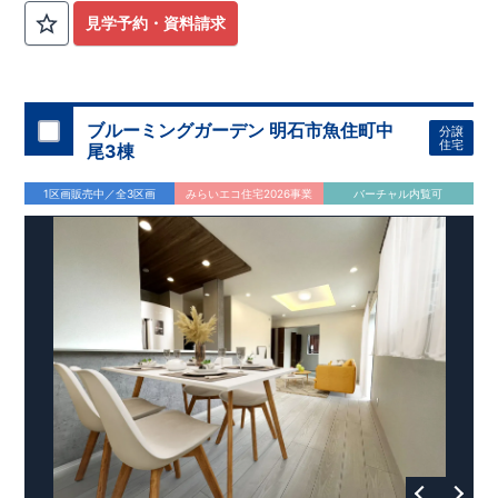
見学予約・資料請求
ブルーミングガーデン 明石市魚住町中
分譲
住宅
尾3棟
1区画販売中／全3区画
みらいエコ住宅2026事業
バーチャル内覧可