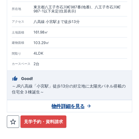
東京都八王子市石川町987番(地番)、八王子市石川町
所在地
987-1以下未定(住居表示)
八高線 小宮駅まで徒歩13分
アクセス
161.98㎡
土地面積
103.29㎡
建物面積
4LDK
間取り
2台
カースペース
Good!
～JR八高線「小宮駅」徒歩13分の好立地に太陽光パネル搭載の
住宅全３棟誕生～
物件詳細を見る
見学予約・資料請求