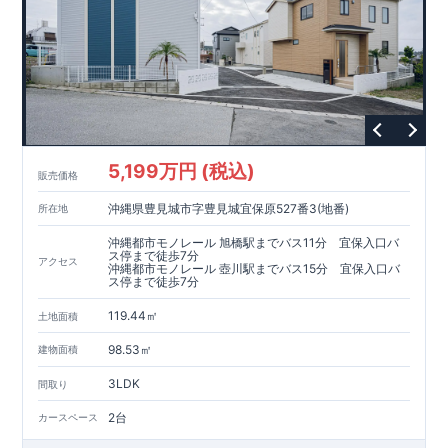
5,199万円 (税込)
販売価格
沖縄県豊見城市字豊見城宜保原527番3(地番)
所在地
沖縄都市モノレール 旭橋駅までバス11分 宜保入口バ
ス停まで徒歩7分
アクセス
沖縄都市モノレール 壺川駅までバス15分 宜保入口バ
ス停まで徒歩7分
119.44㎡
土地面積
98.53㎡
建物面積
3LDK
間取り
2台
カースペース