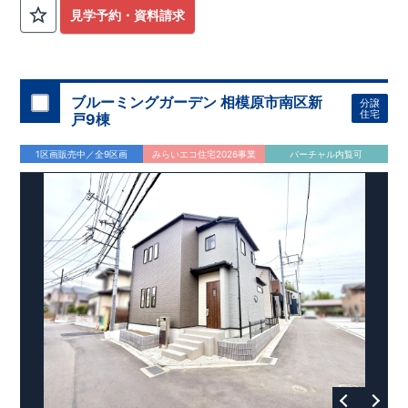
外から帰ってきたお子様も
お部屋を汚さず
に安心です♪
見学予約・資料請求
​・
キッチンには
食器洗い機完備
◎家事の
負担軽減
に！
・キッチン横に
パントリー付き♪
​・オープンサニタリーirodori採用！
​
段差のない
シームアンダーボウル仕様で
お手入れ簡単◎
​・主寝室には
アクセントクロス
使用♪
ブルーミングガーデン 相模原市南区新
分譲
住宅
戸9棟
​↓↓クリックで詳細ご紹介
◆充実の
アフターサポート
◆
1区画販売中／全9区画
みらいエコ住宅2026事業
バーチャル内覧可
​東栄住宅では、お引き渡し後最大4回の無料点検と、最長60年
間の品質保証を実施。
​お引き渡しからが本当のお付き合いだと考え、アフターサービ
スを外部の業者に委託せず、
​東栄住宅グループ「東栄ホームサービス株式会社」にて責任を
もって対応いたします。
​​↓↓クリックで詳細ご紹介
◆
長期優良住宅
【済】◆
​当物件は国から定められた7つの技術基準をクリアした認定住
宅！
​住宅ローンの金利優遇、税金面の優遇が得られるなどの、金銭
的メリットが大きいのも魅力です。
​東栄住宅はパワービルダーで所得数No.1です！