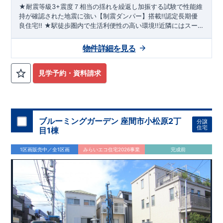
★耐震等級3+震度７相当の揺れを繰返し加振する試験で性能維
え、アフターサービスを外部の業者に委託せず、東栄住宅グル
持が確認された地震に強い【制震ダンパー】搭載!!認定長期優
ープ「東栄ホームサービス株式会社」にて責任をもって対応い
良住宅!! ★駅徒歩圏内で生活利便性の高い環境!!近隣にはスー
たします。
パー・コンビニ・ドラッグストア等商業施設も充実!! ★天井が
高く開放感溢れる2階リビング!!固定階段ロフト付き!!（①号
物件詳細を見る
棟） ★LDKの吹抜により開放的な空間を演出!!和室を採用した
4LDKプラン!!（②号棟）
見学予約・資料請求
ブルーミングガーデン 座間市小松原2丁
分譲
住宅
目1棟
1区画販売中／全1区画
みらいエコ住宅2026事業
完成前