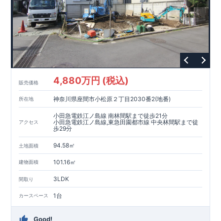
4,880万円 (税込)
販売価格
神奈川県座間市小松原２丁目2030番2(地番)
所在地
小田急電鉄江ノ島線 南林間駅まで徒歩21分
小田急電鉄江ノ島線,東急田園都市線 中央林間駅まで徒
アクセス
歩29分
94.58㎡
土地面積
101.16㎡
建物面積
3LDK
間取り
1台
カースペース
Good!