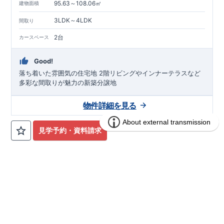
95.63～108.06㎡
建物面積
3LDK～4LDK
間取り
2台
カースペース
Good!
落ち着いた雰囲気の住宅地 2階リビングやインナーテラスなど
多彩な間取りが魅力の新築分譲地
物件詳細を見る
見学予約・資料請求
ブルーミングガーデン うるま市勝連南
分譲
住宅
風原2期3棟-長期優良住宅-
3区画販売中／全3区画
みらいエコ住宅2026事業
長期優良住宅