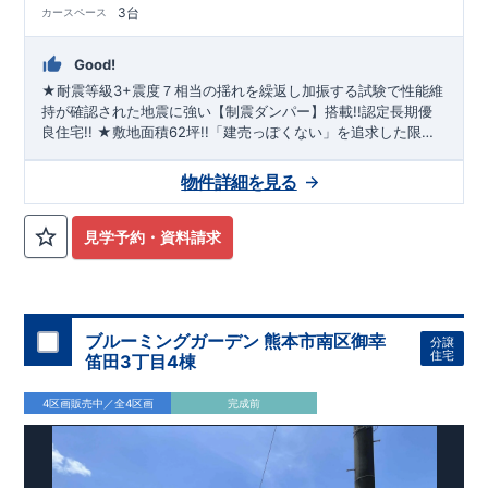
3台
カースペース
Good!
★耐震等級3+震度７相当の揺れを繰返し加振する試験で性能維
持が確認された地震に強い【制震ダンパー】搭載!!認定長期優
良住宅!! ★敷地面積62坪!!「建売っぽくない」を追求した限定1
棟!!キッズデザイン賞を受賞した「マルチエントランス」は一
見の価値有り!! ★小・中学校まで徒歩10分圏内!!近隣にはスー
物件詳細を見る
パー・コンビニ・ドラッグストア等商業施設も充実!! ★スケル
トン階段を採用した20帖のLDKは、上部吹抜により開放的な空
間を演出!!スタイリッシュなペニンシュラキッチンを標準採用!!
見学予約・資料請求
ブルーミングガーデン 熊本市南区御幸
分譲
住宅
笛田3丁目4棟
4区画販売中／全4区画
完成前