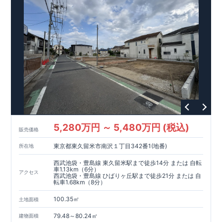
https://www.e-blooming.com/bukken/84775041/
産税減額期間拡充などの嬉しい税制面優遇が受けられます！
○
BELS
・エコ住宅としての性能評価を全号棟が取得していま
す！
○
住宅性能評価ダブ
ル
取得
・『設計』住宅性能評価…建
物設計段階で、国が認めた第三者機関が評価しております。
・『建設』住宅性能評価…評価を受けた図面通りに施工され
ているか、建設までに計
4
回チェックが行われます。
5,280万円 ～ 5,480万円 (税込)
販売価格
東京都東久留米市南沢１丁目342番1(地番)
所在地
西武池袋・豊島線 東久留米駅まで徒歩14分 または 自転
車1.13km（6分）
アクセス
西武池袋・豊島線 ひばりヶ丘駅まで徒歩21分 または 自
転車1.68km（8分）
100.35㎡
土地面積
79.48～80.24㎡
建物面積