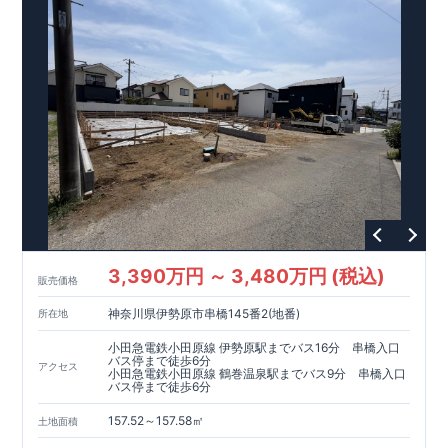
建設住宅性能評価：評価を受けた図面通りに施工されている
か、建設までに、計4回のチェックが行われます。 図面や書類
上だけでなく、現場の施工状況を検査した上で、品質を保証し
ています。
【充実のアフターサポート】
・東栄住宅では、お
引渡し後最大10回の無料定期点検と、60年間の品質保証を実
施。お引渡しからが本当のお付き合いだと考え、アフターサー
ビスを外部の業者に委託せず、東栄住宅グループ「東栄ホーム
サービス株式会社」にて責任をもって対応いたします。
3,390万円 ～ 3,480万円 (税込)
販売価格
神奈川県伊勢原市串橋145番2(地番)
所在地
小田急電鉄小田原線 伊勢原駅までバス16分 串橋入口
バス停まで徒歩6分
アクセス
小田急電鉄小田原線 鶴巻温泉駅までバス9分 串橋入口
バス停まで徒歩6分
157.52～157.58㎡
土地面積