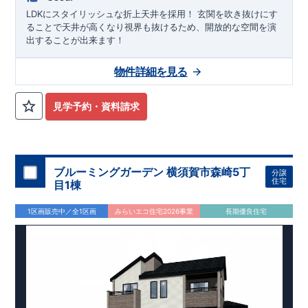
LDKにスタイリッシュな折上天井を採用！ ​玄関を吹き抜けにす
ることで天井が高くなり視界も抜けるため、開放的な空間を演
出することが出来ます！
物件詳細を見る
見学予約・資料請求
ブルーミングガーデン 横須賀市森崎5丁
分譲
住宅
目1棟
1区画販売中／全1区画
みらいエコ住宅2026事業
長期優良住宅