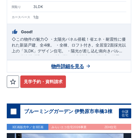
3LDK
間取り
1台
カースペース
Good!
◇この物件の魅力◇
・
太陽光パネル搭載
！省エネ・耐震性に優
れた新築戸建、全4棟。 ・全棟、ロフト付き。
全居室2面採光以
上
の「3LDK」デザイン住宅。 ・陽光が差し込む
南向きバルコ
ニー
・西武池袋線「ひばりヶ丘」駅 徒歩21分(自転車8分)
有。2部屋から行き来可能。 ・玄関近くに洗面室を配置し
た、
​
◇ロケーション◇
帰宅動線良好
な間取り設計。 ・大型商業施設が徒歩圏内に
・東久留米市立第五小学校 徒歩9分 ・西
物件詳細を見る
揃い、
友ひばりが丘団地店 徒歩10分 ・イトーヨーカドー東久留米
利便性良好
な立地です。 ​
◇アクセス◇
・西武池袋線
「東久留米」駅 徒歩14分(自転車6分)
店 徒歩12分 ・南沢水辺公園 徒歩5分
◇ブルーミングガーデンのこだわり◇
【全棟自社一貫体制】
見学予約・資料請求
・誰が、何をしたか。が明確だからこそ、お客様の安心に繋が
ります。 ・設計、施工、営業が互いに協力しあい、最良のプラ
ンを提供いたします。 ・不要な中間マージンを抑えることで、
コストダウンに努めています。
【耐震等級3取得】
・東栄住宅
の建物は、国が定めた耐震等級で最高の3を取得。建築基準法
ブルーミングガーデン 伊勢原市串橋3棟
分譲
で定められた、｢数百年に一度発生する地震に対して、倒壊、崩
住宅
壊しない。｣という基準から、さらに1.5倍の耐震力を達成して
います。
【住宅性能評価ダブル取得】
・設計住宅性能評価：
3区画販売中／全3区画
みらいエコ住宅2026事業
ZEH住宅
建物設計段階で、国が認めた第三者機関が評価しています。 ・