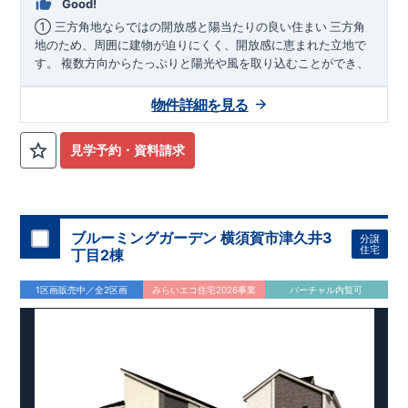
Good!
三方角
① 三方角地ならではの開放感と陽当たりの良い住まい
地のため、周囲に建物が迫りにくく、開放感に恵まれた立地で
す。 複数方向からたっぷりと陽光や風を取り込むことができ、
一日を通して明るく快適な住空間を実現します。 プライバシー
にも配慮しやすく、ゆとりある暮らしを叶える魅力的な住まい
物件詳細を見る
です。
大容量のウォー
② グルニエ・WICを備えた収納豊富な住まい
見学予約・資料請求
クインクローゼット（WIC）に加え、季節物や思い出の品の収
納に便利なグルニエを採用。 衣類や生活用品をすっきり整理で
きるため、居住空間を広く有効活用できます。 収納力に優れた
設計で、ご家族のライフスタイルに寄り添う快適な住まいで
す。
ブルーミングガーデン 横須賀市津久井3
分譲
JR横浜線
③ JR横浜線「矢部」駅徒歩20分、落ち着いた住環境
住宅
丁目2棟
「矢部」駅まで徒歩20分の立地。 通勤・通学にも利用しやす
く、駅周辺の利便性と落ち着いた住環境の両方を享受できま
1区画販売中／全2区画
みらいエコ住宅2026事業
バーチャル内覧可
す。 周辺には生活利便施設も揃い、ご家族が安心して暮らせる
住環境が魅力です。 ​ ​
◇
アクセス
◇
JR
横浜線 「矢部」駅まで 徒歩20分
​ ​
◇
ロケーショ
ン
◇
・相模原市大野北小学校 徒歩
15
分
・相模原市大野北中学校 徒歩
17
分