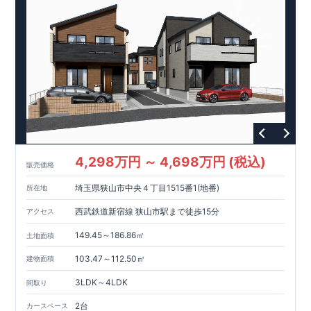
【長期優良住宅】
長期優良住宅とは、｢良い家を作って、きちんと手入れをして、
長く大切に使う｣ことを目的とした認定制度。
住宅ローン減税、固定資産税などの税制優遇を受けられるだけ
でなく、中古市場でも、長期優良住宅が有利に働きます。
【充実のアフターサポート】
・東栄住宅では、お引渡し後最大10回の無料定期点検と、60年
間の品質保証を実施。
お引渡しからが本当のお付き合いだと考え、アフターサービス
を外部の業者に委託せず、
東栄住宅グループ「東栄ホームサー
ビス株式会社」にて責任をもって対応いたします。
4,298万円 ～ 4,698万円 (税込)
販売価格
スマートフォンで見やすい特設サイトはこちら
埼玉県狭山市中央４丁目1515番1(地番)
所在地
https://www.e-blooming.com/bukken/84575031/
西武鉄道新宿線 狭山市駅まで徒歩15分
アクセス
149.45～186.86㎡
土地面積
103.47～112.50㎡
建物面積
3LDK～4LDK
間取り
2台
カースペース