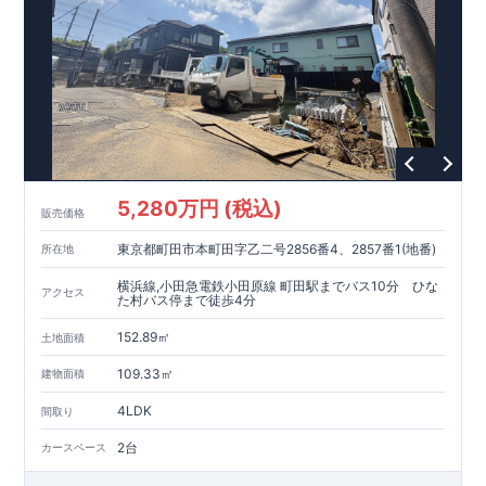
5,280万円 (税込)
販売価格
東京都町田市本町田字乙二号2856番4、2857番1(地番)
所在地
横浜線,小田急電鉄小田原線 町田駅までバス10分 ひな
アクセス
た村バス停まで徒歩4分
152.89㎡
土地面積
109.33㎡
建物面積
4LDK
間取り
2台
カースペース