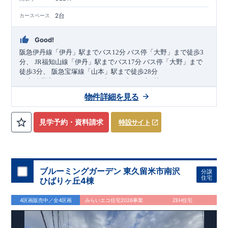
2台
カースペース
Good!
阪急伊丹線
「伊丹」
駅までバス
12
分
バス停
「大野」
まで徒歩
3
​
分、
JR福知山線
「伊丹」
駅までバス
17
分
バス停
「大野」
まで
​
​
徒歩
3
分、
阪急宝塚線
「山本」
駅まで
徒歩
28
分
​
＼生活環境
GOOD
なエリアの新築戸建て限定4棟！／
・
LDK
18帖
以上！(3.4号棟)
・開放感あふれる
折上天井
・玄関が
物件詳細を見る
すっきり片付く
可動棚付き土間収納
(2.3号棟)
・3
LDK
→4
LDK
へ
​
間取り変更可能
・雨が降っても安心な
インナーバルコニー
・
​
(2.3号棟)
・お買い物施設（フレッシュマルチュウ山本店）
・デザインと機能性を兼ね備えた
オープンサニタリー
徒歩7分
(
約550
見学予約・資料請求
特設サイト
​
​
irodori
ｍ
)
・お洒落で開放感のあるデザインが魅力の
ペニンシュラ
​
キッチン
・網戸
11万円
・食品や調理器具の収納に重宝する
(
税込
)
で設置可能！
（オプション）
可動棚付きパント
​
リー
↓クリックすると特設ページにジャンプします↓
・(2.4号棟)
・カースペース
並列
2
台
確保
2024
年グッドデザイン賞
3
プロジェクト同時受賞
○
・
「木造
住宅用制震ダンパー/
東栄セーフティダンパー」
・
「地盤改良
ブルーミングガーデン 東久留米市南沢
分譲
工法/R-Evolve
パイル」
・
「宅地開発手法/
簡単に地図から消
住宅
ひばりヶ丘4棟
せる道」
未完成でも近隣完成物件にてご内覧可能です！
○
第18
回キッズデザイン
賞
受賞
・
2024
年、東栄住宅
の新たな空間提案
ぜひお気軽にお問い合わせください♪
「マルチエント
ラ
ンス」
西宮営業所
が受賞いたしまし
TEL
：
0798-
4区画販売中／全4区画
みらいエコ住宅2026事業
ZEH住宅
​
た！
38-1246
○
耐震等級最高
(
定休日：火・水・年末年始
等
級3
・数百年に一度の地震に耐える力
)
の
1.5
倍の耐震性！
・さらに繰り返しの地震に強い
制震
ダンパ
スマートフォンで見やすい特設サイトはこちら
ー
採用で安心！
○
長期優良住宅
・住宅ローン控減額、固定資