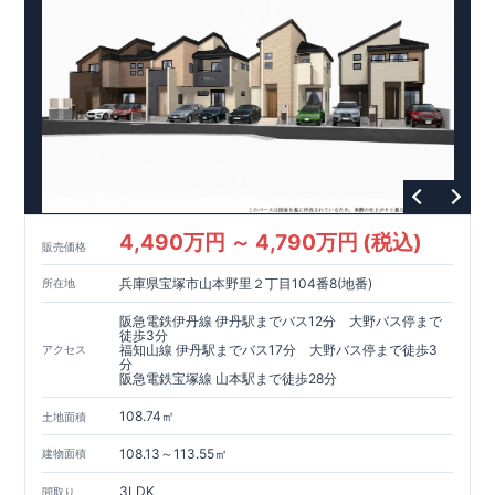
4,490万円 ～ 4,790万円 (税込)
販売価格
兵庫県宝塚市山本野里２丁目104番8(地番)
所在地
阪急電鉄伊丹線 伊丹駅までバス12分 大野バス停まで
徒歩3分
福知山線 伊丹駅までバス17分 大野バス停まで徒歩3
アクセス
分
阪急電鉄宝塚線 山本駅まで徒歩28分
108.74㎡
土地面積
108.13～113.55㎡
建物面積
3LDK
間取り