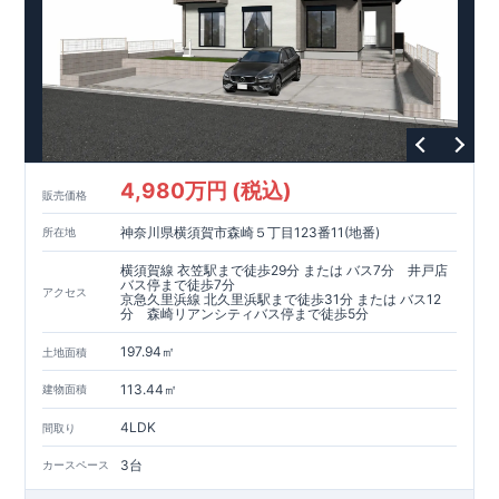
4,980万円 (税込)
販売価格
神奈川県横須賀市森崎５丁目123番11(地番)
所在地
横須賀線 衣笠駅まで徒歩29分 または バス7分 井戸店
バス停まで徒歩7分
アクセス
京急久里浜線 北久里浜駅まで徒歩31分 または バス12
分 森崎リアンシティバス停まで徒歩5分
197.94㎡
土地面積
113.44㎡
建物面積
4LDK
間取り
3台
カースペース