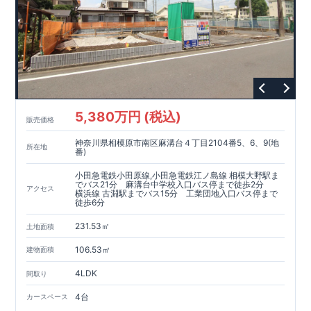
5,380万円 (税込)
販売価格
神奈川県相模原市南区麻溝台４丁目2104番5、6、9(地
所在地
番)
小田急電鉄小田原線,小田急電鉄江ノ島線 相模大野駅ま
でバス21分 麻溝台中学校入口バス停まで徒歩2分
アクセス
横浜線 古淵駅までバス15分 工業団地入口バス停まで
徒歩6分
231.53㎡
土地面積
106.53㎡
建物面積
4LDK
間取り
4台
カースペース