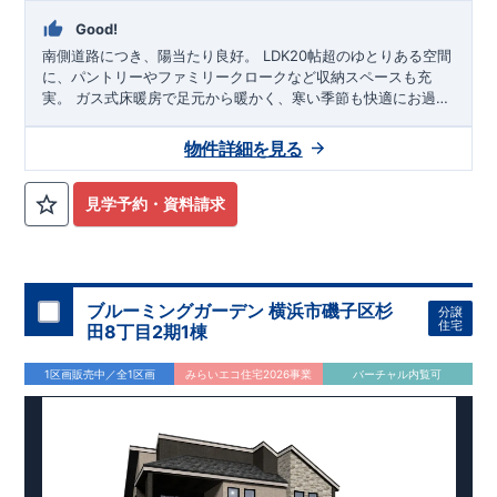
ォーム
>
Good!
住宅性能評価 W取得(設計・建設)
■第三者機関が設計・建物検査(全四回)を実施 ■税制優遇あり
南側道路につき、陽当たり良好。 ​LDK20帖超のゆとりある空間
4分野6項目で最高等級を取得!
に、パントリーやファミリークロークなど収納スペースも充
□ 構造の安定 (耐風等級2・耐震等級3) □ 劣化の軽減 (劣化対
実。 ​ガス式床暖房で足元から暖かく、
寒い季節も快適にお過ご
策等級3) □ 維持管理への配慮 (維持管理対策等級3) □ 空気環
しいただけます。
​
ワイド洗面化粧台や宅配ボックスなど、デザ
境 (ホルムアルデヒド発散等級3)
イン性と利便性を兼ね備えた設備が揃った、暮らしやすい住ま
物件詳細を見る
ZEH水準の断熱性能
いです。
□ 断熱等性能等級5～6 □ 一次エネルギー消費量等級6～8 ​□
第三者評価BELS実施
見学予約・資料請求
快適に長く住める住宅
【長期優良住宅】
■国の定める7つの技術基準をクリア ■税制
優遇あり
【東栄セーフティーダンパー標準装備】
■制震ダンパ
ーで振れ幅を大幅に低減、繰り返す地震に強い『耐震+制震』
技術 ■メンテナンスフリー
ブルーミングガーデン 横浜市磯子区杉
分譲
住宅
田8丁目2期1棟
現地案内予約受付中
詳細やご見学など、お気軽にお問合せ下さ
い♪
東栄住宅 港南台営業所 TEL:0120-29-1081
1区画販売中／全1区画
みらいエコ住宅2026事業
バーチャル内覧可