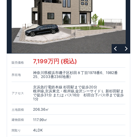
7,199万円 (税込)
販売価格
神奈川県横浜市磯子区杉田８丁目1978番6、1982番
所在地
25、2033番236(地番)
京浜急行電鉄本線 杉田駅まで徒歩20分
根岸線,京浜東北・根岸線,金沢シーサイドＬ 新杉田駅ま
アクセス
で徒歩31分 または バス16分 杉田台下バス停まで徒歩
1分
206.36㎡
土地面積
117.99㎡
建物面積
4LDK
間取り