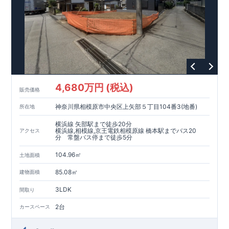
4,680万円 (税込)
販売価格
神奈川県相模原市中央区上矢部５丁目104番3(地番)
所在地
横浜線 矢部駅まで徒歩20分
横浜線,相模線,京王電鉄相模原線 橋本駅までバス20
アクセス
分 常盤バス停まで徒歩5分
104.96㎡
土地面積
85.08㎡
建物面積
3LDK
間取り
2台
カースペース