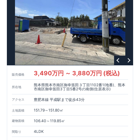
3,490万円 ～ 3,880万円 (税込)
販売価格
熊本県熊本市南区御幸笛田３丁目1102番1(地番)、熊本
所在地
市南区御幸笛田3丁目5番2号の南側(住居表示)
豊肥本線 平成駅まで徒歩43分
アクセス
151.79～151.80㎡
土地面積
106.40～119.85㎡
建物面積
4LDK
間取り