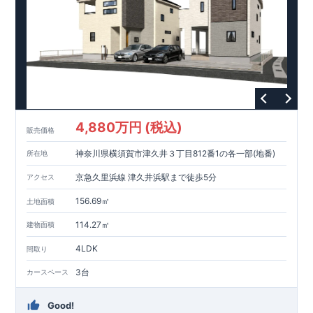
・相模原つばさ幼稚園 徒歩7分
・コープみらいときわ店 徒歩7分
【全棟自社一貫体制】
◇
ブルーミングガーデンのこだわり
◇
・誰が、何をしたか。が明確だからこそ、お客様の安心に繋が
ります。
・設計、施工、営業が互いに協力しあい、最良のプラ
ンを提供いたします。
・不要な中間マージンを抑えることで、
コストダウンに努めています。
【耐震等級3
取得】
・東栄住宅
の建物は、国が定めた耐震等級で
3
を取得。建築基準法で定めら
れた、｢数百年に一度発生する地震に対して、倒壊、崩壊しな
4,880万円 (税込)
い。｣という基準から、さらに
1.5
倍の耐震力を達成していま
販売価格
す。
【住宅性能評価ダブル取得】
・設計住宅性能評価：建物設
神奈川県横須賀市津久井３丁目812番1の各一部(地番)
所在地
計段階で、国が認めた第三者機関が評価しています。
・建設住
宅性能評価：評価を受けた図面通りに施工されているか、建設
京急久里浜線 津久井浜駅まで徒歩5分
アクセス
までに、計
4
回のチェックが行われます。
図面や書類上だけで
なく、現場の施工状況を検査した上で、品質を保証していま
156.69㎡
土地面積
す。
【長期優良住宅】
・東栄住宅は国が定める全
7
つの技術基
114.27㎡
建物面積
準をクリアしています。長期優良住宅とは、｢良い家を作って、
きちんと手入れをして、長く大切に使う｣ことを目的とした認定
4LDK
間取り
制度。住宅ローン減税、固定資産税などの税制優遇を受けられ
るだけでなく、中古市場でも、長期優良住宅が有利に働きま
3台
カースペース
す。
【充実のアフターサポート】
・東栄住宅では、お引渡し後最大
10
回の無料定期点検と、
60
年
Good!
間の品質保証を実施。お引渡しからが本当のお付き合いだと考