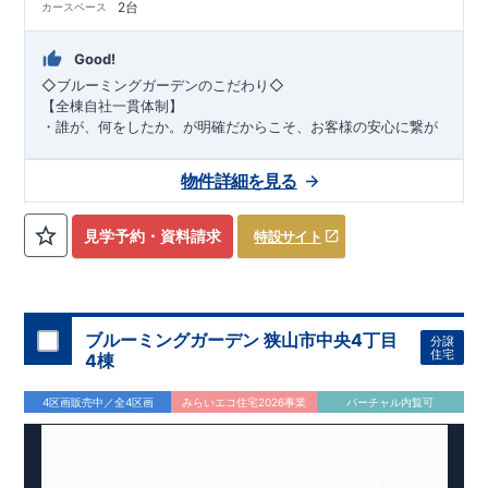
2台
カースペース
Good!
◇ブルーミングガーデンのこだわり◇
【全棟自社一貫体制】
・誰が、何をしたか。が明確だからこそ、お客様の安心に繋が
ります。
・設計、施工、営業が互いに協力しあい、最良のプランを提供
物件詳細を見る
いたします。
・不要な中間マージンを抑えることで、コストダウンに努めて
います。
見学予約・資料請求
特設サイト
【耐震等級3取得】
・東栄住宅の建物は、国が定めた耐震等級で最高の3を取得。
建築基準法で定められた、
｢数百年に一度発生する地震に対して、倒壊、崩壊しない。｣
という基準から、さらに1.5倍の耐震力を達成しています。
ブルーミングガーデン 狭山市中央4丁目
分譲
【住宅性能評価ダブル取得】
住宅
4棟
・設計住宅性能評価：建物設計段階で、国が認めた第三者機関
が評価しています。
4区画販売中／全4区画
みらいエコ住宅2026事業
バーチャル内覧可
・建設住宅性能評価：評価を受けた図面通りに施工されている
か、建設までに、計4回のチェックが行われます。
図面や書類上だけでなく、現場の施工状況を検査した上で、品
質を保証しています。