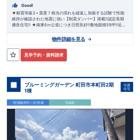
Good!
★耐震等級3＋震度７相当の揺れを繰返し加振する試験で性能
維持が確認された地震に強い【制震ダンパー】搭載!!認定長期
優良住宅!! ★南東6ｍ公道につき日照良好!!敷地面積59坪!!近く
には買い物施設や公園もあり良好な住環境!! ★LDKの大型吹抜
により開放的な空間を演出！！明るい対面キッチンは一見の価
物件詳細を見る
値有り!! ★【ビルトイン食洗機】・【スマートサニタリー】・
【浴室換気乾燥機】・【宅配ボックス】等ワンランク上の仕様
を標準装備!!
見学予約・資料請求
ブルーミングガーデン 町田市本町田2期
分譲
住宅
1棟
1区画販売中／全1区画
完成前