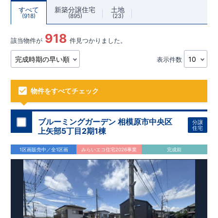
すべて
新築分譲住宅
土地
918
895
23
918
該当物件が
件見つかりました。
表示件数
物件をすべてチェック
ブルーミングガーデン 相模原市中央区
分譲
住宅
上矢部5丁目2期1棟
1区画販売中／全1区画
みらいエコ住宅2026事業
完成前