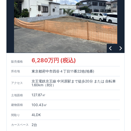
​ ​ ​◇アクセス◇ ​小田急線「相模大野」駅までバス２１分、バス
停「麻溝台中学校入口」まで徒歩２分、 ​JR横浜線「古淵」駅ま
◆
周辺環境
◆
【教育施設】
◎ 相模原市立双葉小学校 約450m（徒歩6分）
◎ 相模原市立麻溝台中学校
約260m（徒歩4分）
◎ 麻溝台保
育園
約850m（徒歩12分）
◎ 認定こども園さがみひかり幼稚
園
約400m（徒歩5分）
【買物施設】
◎ ユーコープ麻溝店
約750m（徒歩11分）
◎ ローソン・スリーエフ麻溝台中学入口
店
約190m（徒歩3分）
【その他施設】
◎ 麻溝台2丁目公
6,280万円 (税込)
園 約150m（徒歩2分） ◎ 相模原双葉郵便局 約1,000m（徒
販売価格
歩14分）
東京都府中市四谷４丁目11番22他(地番)
所在地
オプション商品のご紹介
網戸（全窓）
​建物引渡日の20日前までにお申込みいただくと
特
京王電鉄京王線 中河原駅まで徒歩20分 または 自転車
アクセス
別価格
でご案内 ​お引渡し前に工事を済ませることが可能です。
1.60km（8分）
住宅設備機器修理サービス
​建物引渡日までにお申し込みいただ
127.87㎡
くと
早割価格
でご案内 ​キッチン／トイレ／バス／給湯器／洗面
土地面積
化粧台／インターホン 設備機器の​15年保証サービスへの加入が
100.43㎡
建物面積
おすすめです！
東栄ホームサービス株式会社
なら、
​エアコン・フロアコーティ
4LDK
間取り
ング・カーテンレール・カップボード・TVアンテナ 等もご紹
介可能！
2台
カースペース
ウェブカタログはこちら→​<
各種カタログ｜ブルーミングリフ