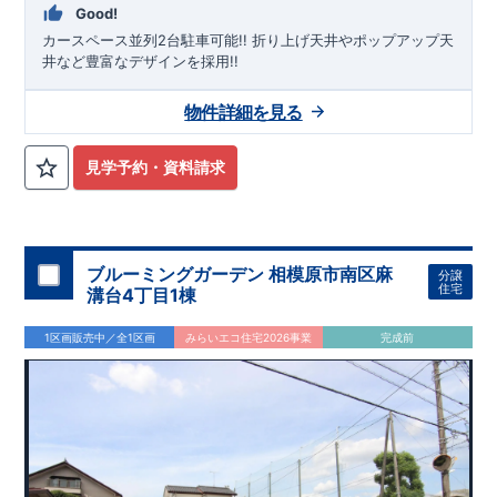
Good!
カースペース並列2台駐車可能!! ​折り上げ天井やポップアップ天
井など豊富なデザインを採用!!
物件詳細を見る
見学予約・資料請求
ブルーミングガーデン 相模原市南区麻
分譲
住宅
溝台4丁目1棟
1区画販売中／全1区画
みらいエコ住宅2026事業
完成前