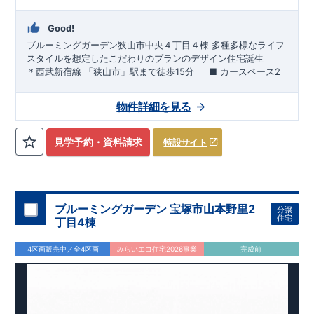
Good!
ブルーミングガーデン狭山市中央４丁目４棟
​
多種多様なライフ
スタイルを想定したこだわりのプランのデザイン住宅誕生
＊西武新宿線 「狭山市」駅まで徒歩15分
■ カースペース2
台確保 ■ 2ドア2クローゼットで3→4LDKに可能フレキシブル
ルーム
​
■
食洗機付きのカウンターキッチン
​
■
洗練されたデザ
物件詳細を見る
インの洗面化粧台などこだわりの設備・仕様
安心して永く住める家
＊
耐震等級「3」取得
国が定めた耐震等級で3を取得
建築基準法に定められた、｢数百年に一度発生する地震に対し
見学予約・資料請求
特設サイト
て、倒壊、崩壊しない。｣という基準から、
ーお問い合わせは志木営業所までー
■電話：048-486-
さらに1.5倍の耐震力を達成しています
2710（火・水定休日）
■受付時間：9：30～18：30
＊
制震Damper標準搭載
お問合せ
揺れ幅を大幅に低減させ、繰り返す地震に強い
はネットからでも受付中です
!!
いま、耐震だけ
でなく「+制震」という考えが広まっています
・資料請求・現地を見学したい・詳しい説明を受けたいなどお
スマートフォンで見やすい特設サイトはこちら
＊
長期優良住宅
固定資産税・不動産取得税・ローン減税等税制優遇
気軽にお問い合わせくださいませ
https://www.e-blooming.com/bukken/33075026/
中古市場で
ブルーミングガーデン 宝塚市山本野里2
分譲
も、長期優良住宅が有利に働きます
＊
住宅性能ダブル取得予定
住宅
丁目4棟
『設計』住宅性能評価‥‥建物設計段階で、国が認めた第三機関
が評価しております
『建設』住宅性能評価‥‥評価を受けた図面
4区画販売中／全4区画
みらいエコ住宅2026事業
完成前
通りに施工されているか、建設までに計4回チェックが行われ
ます
図面や書類上だけでなく、「現場の施工状況」を検査した
上で、品質を保証しております