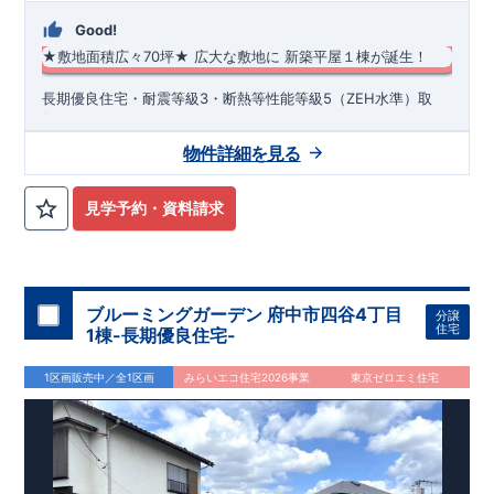
Good!
★敷地面積広々70坪★
広大な敷地に
​
新築平屋１棟が誕生！
長期優良住宅・耐震等級3・断熱等性能等級5（ZEH水準）取
得！
​
～みらいエコ住宅対象物件～​
​
物件詳細を見る
​★​南西角地で日当たり良好♪ ​★カースペース4台分（軽1台含
む）で複数台駐車可能！広々とした庭先を確保しております♪ ​
土地面積70坪と広々♪ ​ ​​４LDK、ロフト付き ​​アクセントクロ
見学予約・資料請求
ス、折上天井やキッチンポップアップ天井などオシャレな内装
となっております♪ ​ 【玄関】 ​・玄関収納に全身鏡付き ​​・玄関
土間収納・可動棚4段が二つ付いています。屋外使用品をたっ
ぷり収納可能です。 ​・玄関ドアは、タグキーやスマートフォン​
アプリで開閉可能な仕様です。 ​ ​【リビング】 ​・リビングにロ
ブルーミングガーデン 府中市四谷4丁目
分譲
フト付き♪ 勾配天井で天井が高いため開放感がございます♪ ​ ​
住宅
1棟-長期優良住宅-
【キッチン】 ​・タッチレス水栓付き、食器洗浄乾燥機付き ​・
キッチン天井には木目調のポップアップ天井を採用♪ ​・キッチ
1区画販売中／全1区画
みらいエコ住宅2026事業
東京ゼロエミ住宅
ン壁にアクセントクロスを施しております♪ ​ 【洗面所・浴室】
​・オシャレなオープンスタイルの洗面台・スマートサニタリー
を採用 ​​・浴室暖房換気乾燥機付き ​ ​・7帖洋室の南側屋外は、屋
根付きテラススペースとなっており、 ​ 洗濯物等を干すことが
できます！