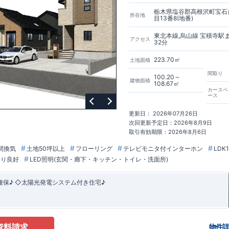
栃木県塩谷郡高根沢町宝石
所在地
目13番8(地番)
東北本線,烏山線 宝積寺駅
アクセス
32分
223.70㎡
土地面積
間取り
100.20～
建物面積
108.67㎡
カースペ
ース
更新日： 2026年07月26日
次回更新予定日：2026年8月9日
取引有効期限：2026年8月6日
間換気
土地50坪以上
フローリング
テレビモニタ付インターホン
LDK
たり良好
LED照明(玄関・廊下・キッチン・トイレ・洗面所)
確保♪ ◇太陽光発電システム付き住宅♪
資料請求
物件