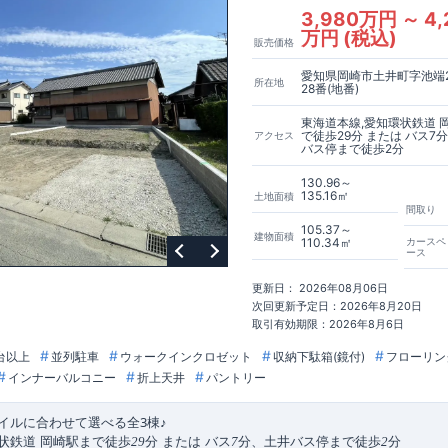
3,980万円 ～ 4,
万円 (税込)
販売価格
愛知県岡崎市土井町字池端
所在地
28番(地番)
東海道本線,愛知環状鉄道 
で徒歩29分 または バス7
アクセス
バス停まで徒歩2分
130.96～
135.16㎡
土地面積
間取り
105.37～
建物面積
110.34㎡
カースペ
ース
更新日： 2026年08月06日
次回更新予定日：2026年8月20日
取引有効期限：2026年8月6日
台以上
並列駐車
ウォークインクロゼット
収納下駄箱(鏡付)
フローリン
インナーバルコニー
折上天井
パントリー
3
イルに合わせて選べる全
棟
♪
状鉄道 岡崎駅まで徒歩
分 または バス
分、土井バス停まで徒歩
分
29
7
2