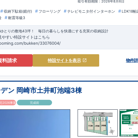
取引有効期限：2026年8月6日
収納下駄箱(鏡付)
フローリング
テレビモニタ付インターホン
LDK18
栓
耐震等級3
×ゆとりの敷地43坪！ 毎日の暮らしを快適にする充実の収納設計
見やすい特設サイトはこちら
looming.com/bukken/33076004/
資料請求
特設サイト
を表示
物件
デン 岡崎市土井町池端3棟
2026事業
完成前