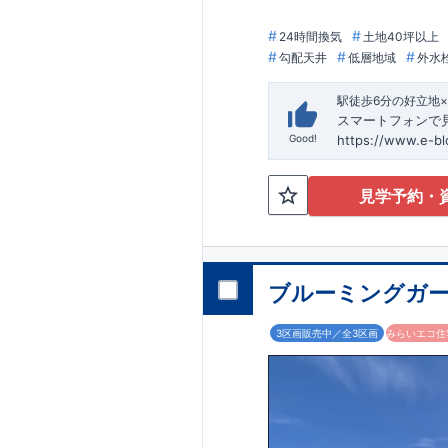
24時間換気
土地40坪以上
勾配天井
低層地域
外水
駅徒歩6分の好立地
スマートフォンで
Good!
https://www.e-b
見学予約・
ブルーミングガー
3区画販売中／全3区画
みらいエコ住宅