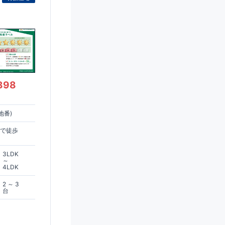
898
地番)
まで徒歩
3LDK
～
4LDK
2 ～ 3
台