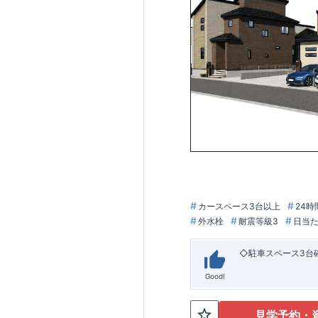
カースペース3台以上
24時
外水栓
耐震等級3
日当
◇駐車スペース3台
Good!
見学予約・