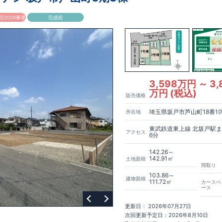
2026事業
完成前
3,598万円 ～ 3,
万円 (税込)
販売価格
埼玉県坂戸市芦山町18番1(
所在地
東武鉄道東上線 北坂戸駅
アクセス
6分
142.26～
142.91㎡
土地面積
間取り
103.86～
建物面積
111.72㎡
カースペ
ース
更新日： 2026年07月27日
次回更新予定日：2026年8月10日