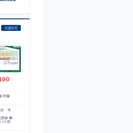
分譲住宅
490
名字陽
9分 半
模原線 橋
家バス停