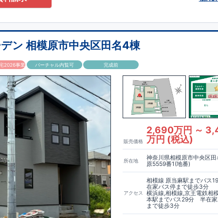
デン 相模原市中央区田名4棟
2026事業
バーチャル内覧可
完成前
2,690万円 ～ 3,
万円 (税込)
販売価格
神奈川県相模原市中央区田
所在地
原5559番1(地番)
相模線 原当麻駅までバス1
在家バス停まで徒歩3分
横浜線,相模線,京王電鉄相
アクセス
本駅までバス29分 半在
まで徒歩3分