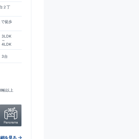
台２丁
まで徒歩
3LDK
～
4LDK
3台
18帖以上
詳細を見る