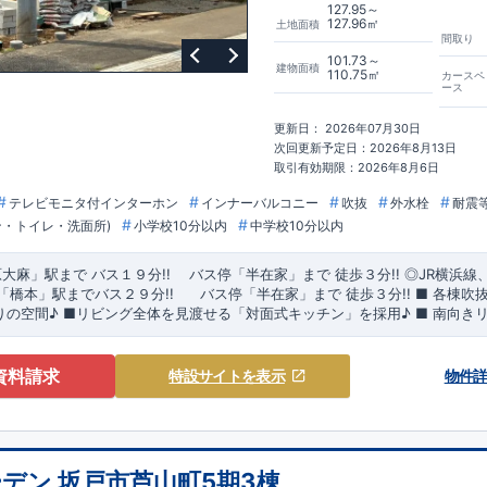
127.95～
127.96㎡
土地面積
間取り
101.73～
建物面積
110.75㎡
カースペ
ース
更新日： 2026年07月30日
次回更新予定日：2026年8月13日
取引有効期限：2026年8月6日
テレビモニタ付インターホン
インナーバルコニー
吹抜
外水栓
耐震
ン・トイレ・洗面所)
小学校10分以内
中学校10分以内
原大麻」
駅まで
バス１９分!!
バス停「
半在家
」まで 徒歩３分!!
​
◎JR横浜線
「橋本」
駅までバス２９分!!
​
バス停「
半在家
」まで 徒歩３分!!
■ 各棟吹
りの空間♪
■
リビング全体を見渡せる「対面式キッチン」を採用♪
■ 南向き
ーデンのこだわり ◆
全棟インナーバルコニー採用で急な悪天候でも安心！
← 各タイトルをクリック!!
■『長期優良住宅』取得予定
​
■全居室クローゼット
リア ・住宅ローン減税、固定資産税などの税制優遇を受けられます。 ・中古市場
■住宅性能評価ダブル取得予定!
ます。
・『設計』住宅性能評価‥‥建物設計段階
資料請求
特設サイト
を表示
物件
しております。 ・『建設』住宅性能評価‥‥評価を受けた図面通りに施工されている
が行われます。 ・図面や書類上だけでなく、「現場の施工状況」を検査した上で、
棟自社一貫体制!
・誰が何をやったかが明確だからこそ、お客様の安心に繋がりま
力しあい、最良のプランをご提供いたします。 ・不要な中間マージンを抑える事で
す。
デン 坂戸市芦山町5期3棟