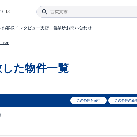
イト
ツ
お客様インタビュー
支店・営業所
お問い合わせ
てダメージを抑える制震技術。
4分野6項目で最高等級を取得！
ブルーミングガーデンは選ばれています。
件があったら行ってみよう！
ブルーミングガーデンは全棟で断熱等性能等級の「5」以上を標準取得しています。
東栄住宅では、地盤に特化した造成部門を社内に設置しお客様が安心して暮らせる土地をご提供するために、様々な取り組みを行っています。
声を大きくしてお伝えすることではないけど、実際に住んでみるとわかってくる。ブルーミングガーデンがこだわる「暮らしやすさ」を少しだけご紹介。
住宅にまつわるコラム。エリアから、キーワードから検索ができます。
室内空間を快適に保つ断熱性能
｢良い家を作って、きちんと手入れをして、長く大切に使う｣ことを目的とした、国が定めた7つの技術基準をクリ
ここまでやって低価格。コストパフォー
東栄住宅の特徴のひとつが自社一貫体制。土地の仕入れからお客様のご入居まで、東栄住宅のスタッフが携わっています。
東栄住宅の『分譲住宅』、『注文住宅』をご紹介いただくことでご紹介者様・ご成約いただいたお客様双方に特典をお贈りします。
TOP
致した
物件一覧
この条件を保存
この条件の新
覧