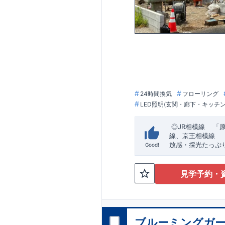
24時間換気
フローリング
LED照明(玄関・廊下・キッチ
◎
JR相模線
「
線、京王相模線
​
放感・採光たっぷ
Good!
日当たり良好！
◆
ブルーミングガ
​
■
定めた基準を全てク
分ない収納力◎
良住宅が有利に働き
見学予約・
めた第三機関が評価
でに計4回チェック
■全
しております。
計、施工、営業が協
ウンに努めておりま
ブルーミングガー