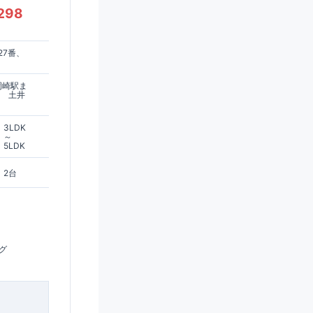
298
27番、
岡崎駅ま
分 土井
3LDK
～
5LDK
2台
グ