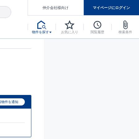
仲介会社様向け
マイページにログイン
物件を探す
お気に入り
閲覧履歴
検索条件
アした認定住宅です。
マンスには自信があります。
デザインテイストごとにサブブランドを開設し、意匠性の高い住宅を、よりわかりやすく、手の届きやすい形でご提案していきます。
東栄住宅では、お引渡し後最大10回の無料定期点検と最大60年間の品質保証を実施しています。
当サイトについて、ブルーミングガーデンシリーズに関して、東栄ホームサービス株式会社について。
デザインで、分譲住宅を変えていく。
着物件を通知