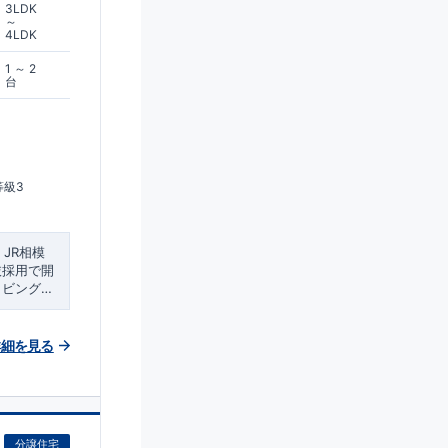
3LDK
～
4LDK
1 ～ 2
台
等級3
、JR相模
抜採用で開
リビングで
!
付きで申し
・国の
でも、長期優
で、国が認
詳細を見る
か、建設ま
品質を保証
す。 ・設
、コストダ
分譲住宅