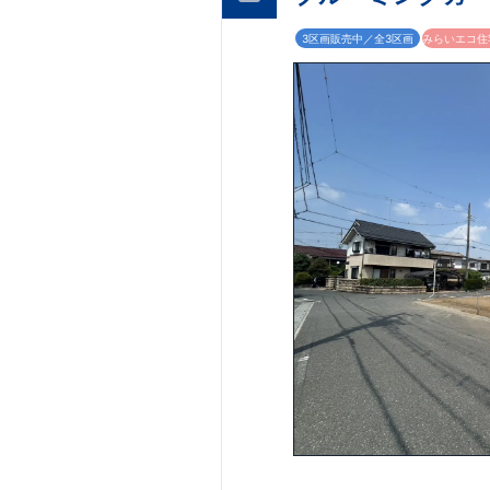
3区画販売中／全3区画
みらいエコ住宅