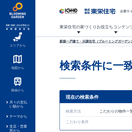
企業サ
東栄住宅の家づくり
お役立ちコンテン
地震に強い東栄住宅！ブルーミングガーデンは全棟住宅性能評価最高等級を取得！
「暮らしを豊かに」「帰ってきたくなる家」「お家時間を充実させたい」その想いから自社の設計士がお客様のニーズを反映した住み心地の良い新たな仕様を定期的にお届けしていきます。
設計から完成まで、国が定めた第三者機関が住宅性能を評価します
不動産（新築一戸建て・土地・条件付売地）購入は、各種手続きや見慣れない言葉などがたくさんあります。そんな不安もスッキリ解消！
東栄住宅に関する大切なキーワードの意味を一覧から見ることができます。
自社設計士考案の新仕様プロジェクト始動！
揺れに耐えるだけではなく、揺れ自体を低減し
ブルーミングガーデンは全棟住宅性能表示制度
家づくりのプロである業者さん、内情を知り尽くした東栄住宅の社員にも
現地見学するとメリットいっぱい！気になる物
家づくりのプロにも選ばれています
もっと暮らし快適プロジェクト
新築一戸建て・分譲住宅（ブルーミングガーデン）
エリアから
検索条件に一
地図から
路線から
現在の検索条件
月々の支払
い額から
検索方法
こだわり
の物件一
テーマから
こだわり条件
支店・営業
所から