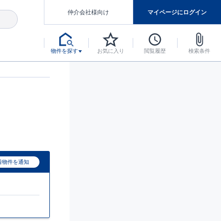
仲介会社様向け
マイページにログイン
物件を探す
お気に入り
閲覧履歴
検索条件
アした認定住宅です。
マンスには自信があります。
デザインテイストごとにサブブランドを開設し、意匠性の高い住宅を、よりわかりやすく、手の届きやすい形でご提案していきます。
東栄住宅では、お引渡し後最大10回の無料定期点検と最大60年間の品質保証を実施しています。
当サイトについて、ブルーミングガーデンシリーズに関して、東栄ホームサービス株式会社について。
デザインで、分譲住宅を変えていく。
着物件を通知