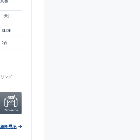
08番
分 天川
3LDK
2台
ーリング
詳細を見る