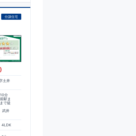
分譲住宅
)
字土井
10分
台前駅ま
停まで徒
 武井
4LDK