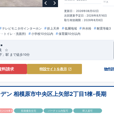
ながらも
コストパフォーマンスの高さ
がブルーミングガーデンの魅力です。
ース
この価格」
をぜひ体験してください。
更新日： 2026年08月02日
次回更新予定日：2026年8月16日
取引有効期限：2026年8月8日
テレビモニタ付インターホン
折上天井
低層地域
外水栓
耐震等級3
ン・トイレ・洗面所)
小学校10分以内
保育園10分以内
■
成 ☆
10
下」駅
まで
徒歩
分
,
ト
☆
[1]
多彩な収納プラン完備
★
資料請求
特設サイト
を表示
物件
​​
ビーカーの収納にも便利
♪
【ウォークインクローゼット】
​​
をたくさんお持ちの方や、
流行ファッションがお好きな方にもおすすめ
♪
ット完備】
​​
収納にも困らない
☆
【２階の廊下収納】
​
​​
​
機や、
日用品などのアイテムを目隠し収納ができる
♪
【床下収納】
【大
デン 相模原市中央区上矢部2丁目1棟-長期
ーゼット】
うれしい収納完備
☆
は、食洗器搭載
★
が便利な
対面キッチン
には、
2026事業
長期優良住宅
バーチャル内覧可
即入居可
ない
ビルトイン食洗器
を搭載