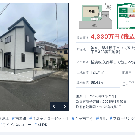
間を演出
♪
り添う住環境
◎
ニ
/
ドラッグストア
／
公園
4,330万円 (税込
販売価格
593m
8
784m
10
​
​
約
（徒歩
分）
新磯保育園 約
（徒歩
分）
新磯小学校 約
神奈川県相模原市中央区上
m
25
​相陽中
​
所在地
学校 約2000
（徒歩
分）
丁目323番7(地番)
556m
7
​
1100m
部店 約
（徒歩
分）
ファミリーマート座間一丁目店 約
（徒
横浜線 矢部駅まで徒歩22
アクセス
1200m
15
​
セイムス座間店 約
（徒歩
分）
たからやフレサ磯部店 約
121.71㎡
土地面積
間取り
）
98.42㎡
カースペ
建物面積
0m
7
​
757m
10
​
（徒歩
分）
下磯部東子どもの広場 約
（徒歩
分）
新戸診療所
ース
​
900m
12
​
分）
相模原磯部郵便局 約
（徒歩
分）
磯部クリニック 約
）
更新日： 2026年07月27日
​
■
■
ブルーミングガーデンのこだわり
■
次回更新予定日：2026年8月10日
↑ ​
■
​
​
取引有効期限：2026年8月8日
ック
長期優良住宅取得
【国が定めた７つの技術基準をクリア
☆
】
１
耐
​
３維持管理性
４
住宅面積
/
５省エネルギー性
/
６
居住環境
/
７
維持保全管理
台以上
南道路
全居室クローゼット付
全室南向き
角地
フローリング
​
​
ブル取得
スマートフォンで見やすい特設サイトはこちら
★
物件のご案内
ススメ
です
☆
ワイドバルコニー
4LDK
​
​
が可能
♪
お気軽にお問い合わせください
♪
お問い合わせお待ちしております