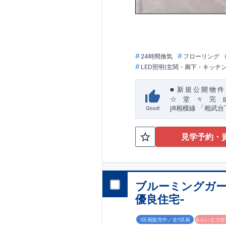
​住宅品質を担保し
「ここまでやって
24時間換気
フローリング
LED照明(玄関・廊下・キッチ
■
新
規
公
開
物
件
☆ 堂 々 完 
JR
​
相模線
「相武台
Good!
☆
おすすめポイン
【玄関土間収納】
見学予約・
スーツケースやベ
私服通勤でお洋服
【全居室クローゼ
お子様のお洋服の
生活感の出る掃除
ブルーミングガー
容量シューズクロ
などの、あったら
優良住宅-
,
[2]
対面キッチンに
”
”
配膳・後片付け
1区画販売中／全1区画
みらいエコ住宅
生活感を感じさせ