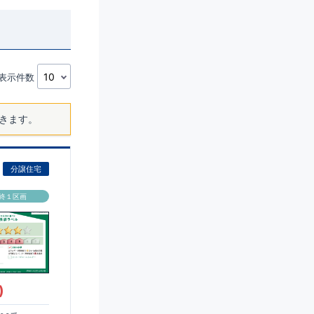
表示件数
きます。
分譲住宅
終１区画
)