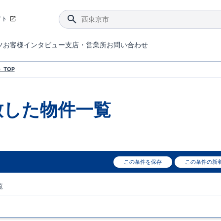
イト
ツ
お客様インタビュー
支店・営業所
お問い合わせ
てダメージを抑える制震技術。
4分野6項目で最高等級を取得！
ブルーミングガーデンは選ばれています。
件があったら行ってみよう！
ブルーミングガーデンは全棟で断熱等性能等級の「5」以上を標準取得しています。
東栄住宅では、地盤に特化した造成部門を社内に設置しお客様が安心して暮らせる土地をご提供するために、様々な取り組みを行っています。
声を大きくしてお伝えすることではないけど、実際に住んでみるとわかってくる。ブルーミングガーデンがこだわる「暮らしやすさ」を少しだけご紹介。
住宅にまつわるコラム。エリアから、キーワードから検索ができます。
室内空間を快適に保つ断熱性能
｢良い家を作って、きちんと手入れをして、長く大切に使う｣ことを目的とした、国が定めた7つの技術基準をクリ
ここまでやって低価格。コストパフォー
東栄住宅の特徴のひとつが自社一貫体制。土地の仕入れからお客様のご入居まで、東栄住宅のスタッフが携わっています。
東栄住宅の『分譲住宅』、『注文住宅』をご紹介いただくことでご紹介者様・ご成約いただいたお客様双方に特典をお贈りします。
TOP
致した
物件一覧
この条件を保存
この条件の新
覧