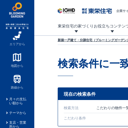
企業サ
東栄住宅の家づくり
お役立ちコンテン
地震に強い東栄住宅！ブルーミングガーデンは全棟住宅性能評価最高等級を取得！
「暮らしを豊かに」「帰ってきたくなる家」「お家時間を充実させたい」その想いから自社の設計士がお客様のニーズを反映した住み心地の良い新たな仕様を定期的にお届けしていきます。
設計から完成まで、国が定めた第三者機関が住宅性能を評価します
不動産（新築一戸建て・土地・条件付売地）購入は、各種手続きや見慣れない言葉などがたくさんあります。そんな不安もスッキリ解消！
東栄住宅に関する大切なキーワードの意味を一覧から見ることができます。
自社設計士考案の新仕様プロジェクト始動！
揺れに耐えるだけではなく、揺れ自体を低減し
ブルーミングガーデンは全棟住宅性能表示制度
家づくりのプロである業者さん、内情を知り尽くした東栄住宅の社員にも
現地見学するとメリットいっぱい！気になる物
家づくりのプロにも選ばれています
もっと暮らし快適プロジェクト
新築一戸建て・分譲住宅（ブルーミングガーデン）
エリアから
検索条件に一
地図から
路線から
現在の検索条件
月々の支払
い額から
検索方法
こだわり
の物件一
テーマから
こだわり条件
支店・営業
所から