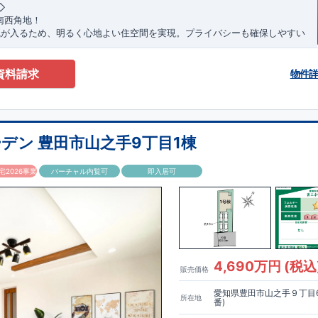
1​
​
※
未完成の場合は、現地確認の他に
近くにある同仕様の完成物件をご案
◇
南西角地！
が入るため、明るく心地よい住空間を実現。プライバシーも確保しやすい
立するロケーション！
で徒歩22分で、駅利用も可能。生活施設や公園も身近にあり、快適な新
資料請求
物件
す♪
部」駅まで徒歩22分
デン 豊田市山之手9丁目1棟
北小学校 徒歩22分
2026事業
バーチャル内覧可
即入居可
わ店 徒歩9分
野辺店 徒歩20分
町田常盤店 徒歩11分
ーデンのこだわり◇
制】
か。が明確だからこそ、お客様の安心に繋がります。
業が互いに協力しあい、最良のプランを提供いたします。
ジンを抑えることで、コストダウンに努めています。
4,690万円 (税込
販売価格
】
は、国が定めた耐震等級で最高の3を取得。建築基準法で定められた、｢数百
愛知県豊田市山之手９丁目6
所在地
震に対して、倒壊、崩壊しない。｣という基準から、さらに1.5倍の耐震力
番)
。