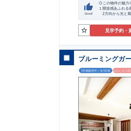
TEL:0120-07-108
​
☆
​◇この物件の魅力
内致します。
１開放感あふれる
2方向から光と風
Good!
好立地です♪
​２
自然と利便が両
最寄りの矢部駅ま
見学予約・
生活が始められま
​◇アクセス◇
​・JR横浜線「矢
ブルーミングガー
◇ロケーション◇
・相模原市立大野
1区画販売中／全1区画
みらいエコ住宅
・コープとき
・フードワン淵
​・セブンイレブン
◇ブルーミングガ
【全棟自社一貫体
・誰が、何をした
・設計、施工、営
・不要な中間マー
【耐震等級3取得
・東栄住宅の建物
年に一度発生する地
を達成しています