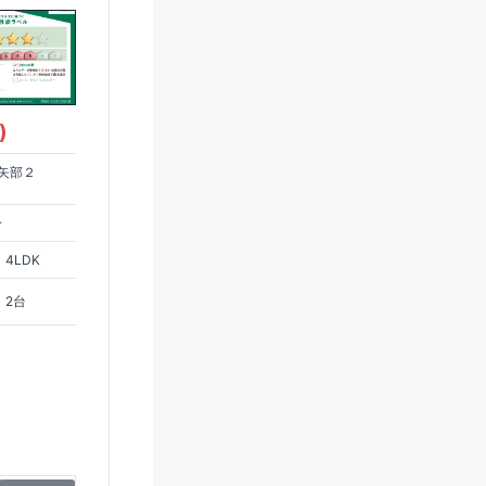
)
矢部２
分
4LDK
2台