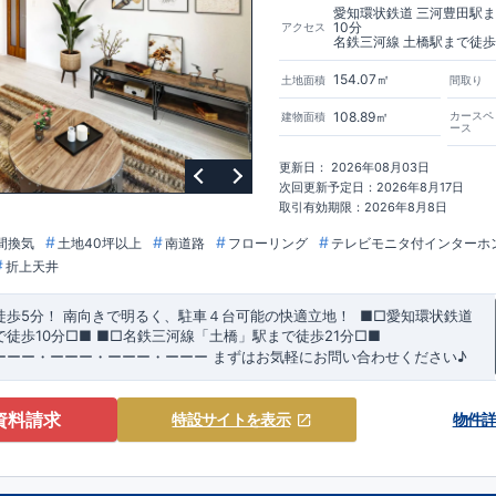
ブル取得】
愛知環状鉄道 三河豊田駅
10分
アクセス
価：建物設計段階で、国が認めた第三者機関が評価しています。
名鉄三河線 土橋駅まで徒歩
価：評価を受けた図面通りに施工されているか、建設までに、計4回のチェ
。
154.07㎡
土地面積
間取り
でなく、現場の施工状況を検査した上で、品質を保証しています。
108.89㎡
カースペ
建物面積
ース
長期優良住宅とは、｢良い家を
定める全7つの技術基準をクリアしています。
手入れをして、長く大切に使う｣ことを目的とした認定制度。住宅ローン減
更新日： 2026年08月03日
どの税制優遇を受けられるだけでなく、中古市場でも、長期優良住宅が有利
次回更新予定日：2026年8月17日
サポート】
取引有効期限：2026年8月8日
お引渡し後最大10回の無料定期点検と、60年間の品質保証を実施。お引渡
付き合いだと考え、アフターサービスを外部の業者に委託せず、東栄住宅グ
間換気
土地40坪以上
南道路
フローリング
テレビモニタ付インターホ
ムサービス株式会社」にて責任をもって対応いたします。
折上天井
徒歩5分！
​南向きで明るく、駐車４台可能の快適立地！
​ ​
■□
愛知環状鉄道
で徒歩
10
分
□■
​
■□
名鉄三河線「土橋」駅まで徒歩
21
分
□■
ーーー・ーーー・ーーー・ーーー
まずはお気軽にお問い合わせください
♪
​
可能
◇
​
ーーー・ーーー・ーーー・ーーー・ーーー・ーーー ​
​★企画担当のお
賞を受賞した
土間ルーム
を採用！ ​
雨・気温を気にせず過ごせるお子様や
資料請求
特設サイト
を表示
物件
スペースや、
DIY
・お友達とのおしゃべり空間に！
​ ​
・混みがちな朝でも家族
ワイド洗面
は、デザインもオシャレで
​
ホテルライクな
洗面室
に！
お客様がよく来られる方！
駐車場を
4
台
分確保（車種による）！
​