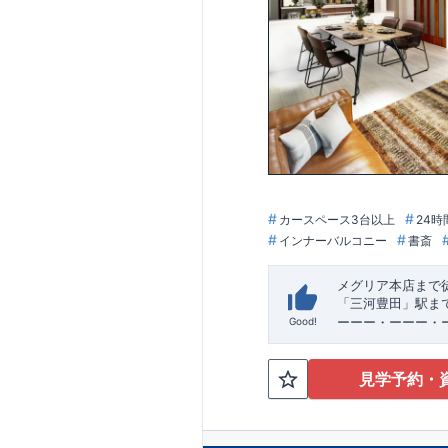
【住宅性能評価ダ
・設計住宅性能評
・建設住宅性能評
ックが行われます
図面や書類上だけ
【長期優良住宅】
・
東栄住宅は国が
作って、きちんと
税、固定資産税な
に働きます。
【充実のアフター
・東栄住宅では、
しからが本当のお
カースペース3台以上
24時
ループ「東栄ホー
インナーバルコニー
書斎
メグリア本店まで
「三河豊田」駅ま
ーーー・ーーー・
Good!
完成前でもご紹介
すすめポイント★​
・キッズデザイン
見学予約・
ペットの遊び
​
​ 
と共有して使える
​
・
お車好きの方や