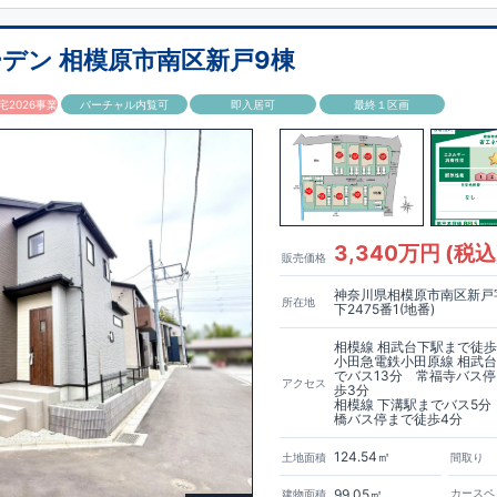
ントリー付き♪
irodori採用！
ムアンダーボウル仕様で
お手入れ簡単◎
デン 相模原市南区新戸9棟
セントクロス
使用♪
2026事業
バーチャル内覧可
即入居可
最終１区画
クで詳細ご紹介
サポート
◆
引き渡し後最大4回の無料点検と、最長60年間の品質保証を実施。
が本当のお付き合いだと考え、アフターサービスを外部の業者に委託せず、
プ「東栄ホームサービス株式会社」にて責任をもって対応いたします。
で詳細ご紹介
済】◆
3,340万円 (税込
販売価格
定められた7つの技術基準をクリアした認定住宅！
利優遇、税金面の優遇が得られるなどの、金銭的メリットが大きいのも魅力で
神奈川県相模原市南区新戸
所在地
下2475番1(地番)
ビルダーで所得数No.1です！
相模線 相武台下駅まで徒歩
小田急電鉄小田原線 相武
リックで詳細ご紹介
でバス13分 常福寺バス
アクセス
栄セーフティーダンパー
標準装備◆
歩3分
相模線 下溝駅までバス5分
家を守るだけではなく揺れそのものを軽減
橋バス停まで徒歩4分
められた、「数百年に一度発生する地震に対して、倒壊、崩壊しない」
さらに1.5倍の耐震力を達成しています。
124.54㎡
土地面積
間取り
個性あふれる間取り、
99.05㎡
カースペ
建物面積