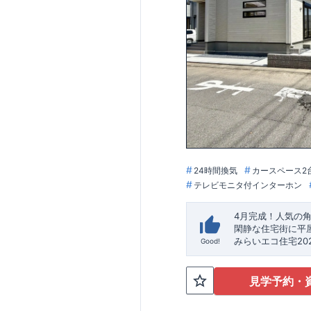
24時間換気
カースペース2
テレビモニタ付インターホン
4月完成！人気の
閑静な住宅街に平
​みらいエコ住宅2
Good!
​※補助金額より事
★魅力的な間取り
見学予約・
外から帰ってき
​・
キッチンには
食