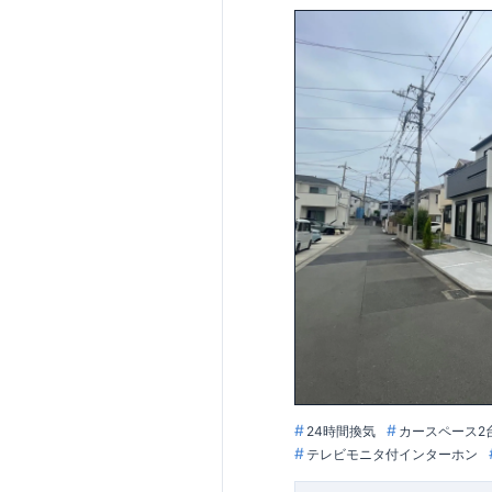
,
[4]
上部吹抜け
明るく開放的な空
◎
暮らしに寄
～徒歩圏内～
教育環境
／コンビ
■周辺環境■
【教育施設】
せんだん保育園 
715m
9
（徒歩
分）
【買い物施設】
ローソン相模原磯
4
​
歩
1
分）
ドラッグ
1400m
18
（徒歩
分
【その他施設】
55
根岸台公園 約
772m
10
約
（徒歩
948m
12
（徒歩
分
■
東栄住宅の家作り
​↑
各タイトルをクリ
久性
/
２劣化対策
/
24時間換気
カースペース2
■
住宅性能評価ダ
は、
事前予約
が
オ
テレビモニタ付インターホン
スムーズにご案内