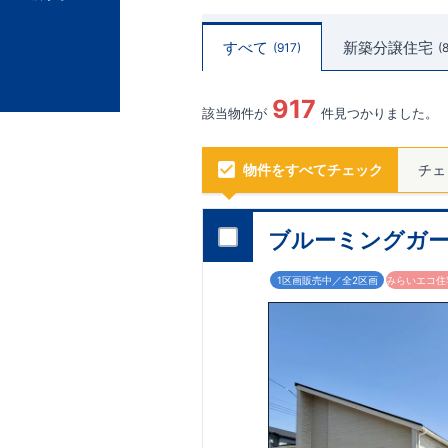
すべて
新築分譲住宅
917
917
該当物件が
件見つかりました。
物件をすべてチェック
チェ
ブルーミングガー
1区画販売中／全2区画
みらいエコ住宅