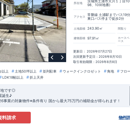
茨城県土浦市天川１丁目10
所在地
98、109(地番)
常磐線 土浦駅までバス19
アクセス
東口バス停まで徒歩2分
243.90㎡
土地面積
間取り
97.91㎡
カースペ
建物面積
ース
更新日： 2026年07月27日
次回更新予定日：2026年8月10日
取引有効期限：2026年8月8日
台以上
土地50坪以上
並列駐車
ウォークインクロゼット
角地
フロ
LDK18帖以上
折上天井
角地です◎
屋誕生♪
026事業の対象物件※条件有り
​
国
から最大75万円の補助金が得られます！
務手数料として99000 円（税込）及び振込手数料が差し引かれます。
★
​・
玄関から
直接洗面所・浴室
へアクセスできる動線の為、
資料請求
物件
たお子様も
お部屋を汚さず
に安心です♪
器洗い機完備
◎家事の
負担軽減
に！