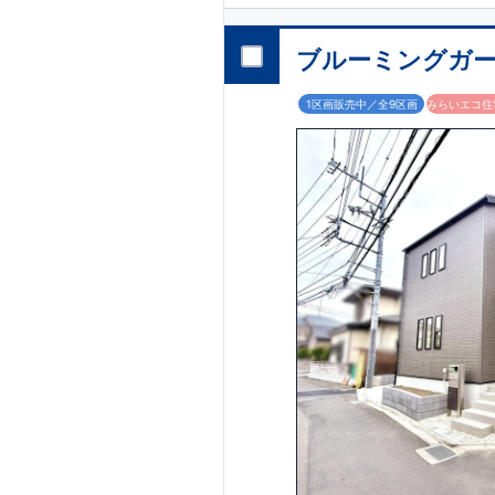
・キッチン横に
パ
​・オープンサニタリー
​
段差のない
シー
ブルーミングガー
​・主寝室には
アク
1区画販売中／全9区画
みらいエコ住宅
​↓↓クリッ
◆充実の
アフター
​東栄住宅では、お
​お引き渡しから
​東栄住宅グルー
​​↓↓クリック
◆
長期優良住宅
【
​当物件は国から
​住宅ローンの金
す。
​東栄住宅はパワー
​​↓↓ク
​◆耐震＋制震。
東
​大きな揺れから
​建築基準法に定
​という基準から、
注文住宅のような