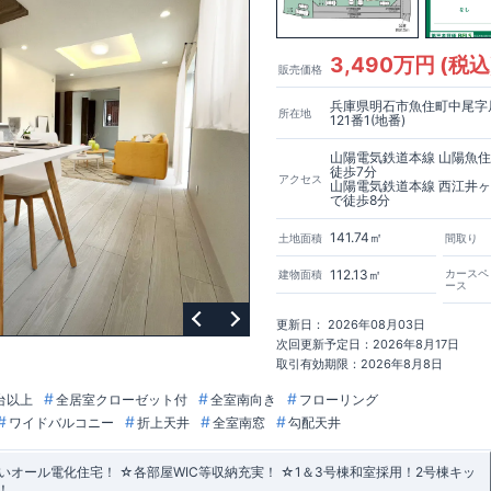
3,490万円 (税込
販売価格
兵庫県明石市魚住町中尾字
所在地
121番1(地番)
山陽電気鉄道本線 山陽魚
徒歩7分
アクセス
山陽電気鉄道本線 西江井
で徒歩8分
141.74㎡
土地面積
間取り
112.13㎡
カースペ
建物面積
ース
更新日： 2026年08月03日
次回更新予定日：2026年8月17日
取引有効期限：2026年8月8日
台以上
全居室クローゼット付
全室南向き
フローリング
ワイドバルコニー
折上天井
全室南窓
勾配天井
オール電化住宅！ ☆各部屋WIC等収納充実！ ☆1＆3号棟和室採用！2号棟キッ
！