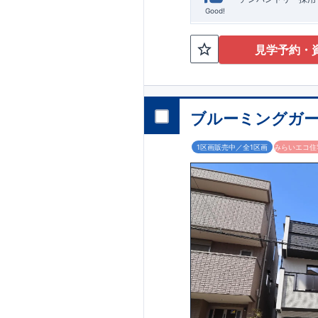
Good!
見学予約・
ブルーミングガー
1区画販売中／全1区画
みらいエコ住宅