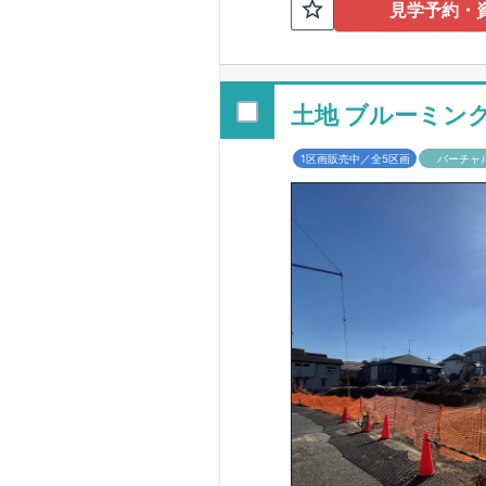
TEL:098-86
見学予約・
■
オプションでは
配ボックス・玄関
■
１階廻りの構造
す！
土地 ブルーミン
■
長期優良住宅
1区画販売中／全5区画
バーチャ
という考え方の下
る長期優良住宅。
長期優良住宅とし
があります。東栄
ルギー性⑥居住環
そのほかの魅力と
利です。
■
住宅性
性能を評価されて
工時に
1
回の現場検
■
当社こだわりの
境・エネルギー消
ご紹介していま
3
もっと詳しく
られた、｢数百年
1.5
倍の耐震力を達
す。建築基準法に
も損傷を生じない
栄住宅は土地の仕