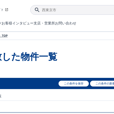
イト
ツ
お客様インタビュー
支店・営業所
お問い合わせ
てダメージを抑える制震技術。
4分野6項目で最高等級を取得！
ブルーミングガーデンは選ばれています。
件があったら行ってみよう！
ブルーミングガーデンは全棟で断熱等性能等級の「5」以上を標準取得しています。
東栄住宅では、地盤に特化した造成部門を社内に設置しお客様が安心して暮らせる土地をご提供するために、様々な取り組みを行っています。
声を大きくしてお伝えすることではないけど、実際に住んでみるとわかってくる。ブルーミングガーデンがこだわる「暮らしやすさ」を少しだけご紹介。
住宅にまつわるコラム。エリアから、キーワードから検索ができます。
室内空間を快適に保つ断熱性能
｢良い家を作って、きちんと手入れをして、長く大切に使う｣ことを目的とした、国が定めた7つの技術基準をクリ
ここまでやって低価格。コストパフォー
東栄住宅の特徴のひとつが自社一貫体制。土地の仕入れからお客様のご入居まで、東栄住宅のスタッフが携わっています。
東栄住宅の『分譲住宅』、『注文住宅』をご紹介いただくことでご紹介者様・ご成約いただいたお客様双方に特典をお贈りします。
TOP
致した
物件一覧
この条件を保存
この条件の新
覧