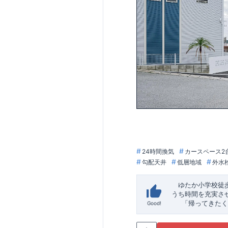
24時間換気
カースペース2
勾配天井
低層地域
外水
ゆたか小学校徒
うち時間を充実さ
「帰ってきたく
Good!
「おしゃれなら