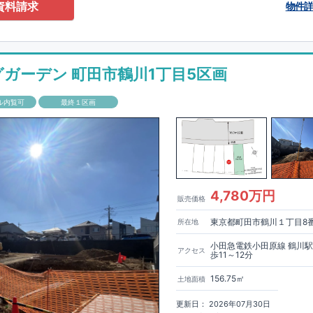
0-2201
（火・水曜日定休日、年末年始休み）
資料請求
物件
ありません！全棟標準搭載
床下換気システム・ガス衣類乾燥機・食洗器・宅
電子キー・浴室換気乾燥機・防犯ガラス
材は
防腐・防蟻性
を確保するため、構造用集成材に
ヒノキ
を使用しておりま
グガーデン 町田市鶴川1丁目5区画
もっと詳しく
「いい家を作って、きちんと手入れをして、長く大切に使う」
ル内覧可
最終１区画
、
国が定めた
7
つの厳しい技術基準をクリアした物件だけが認定を受けられ
て認定を受けるためには、国が定めた下記
7
つの技術基準をクリアする必要
住宅は全棟でクリア！①耐震性②劣化対策③維持管理性④住戸面積⑤省エネ
境⑦維持保全管理
して、住宅ローン金利優遇、固定資産税の減税、中古市場での売却時にも有
能評価ダブル取得
もっと詳しく
「設計」と「建設」のダブルで
4,780万円
販売価格
います！図面を第三者機関へ提出します。外部評価委員が建設中に
3
回、竣
査が行われます。構造の安定、劣化の軽減、維持管理への配慮、温熱環
東京都町田市鶴川１丁目8
所在地
空間アイディアを
ショート動画
で
費量（断熱等性能）の必須
す。
ここをクリッ
ク
4
分野、空気環境で、最高等級取得！
■
耐震等級
東栄住宅の建物は、国が定めた耐震最高等級
3
を取得。建築基準法に定め
小田急電鉄小田原線 鶴川
アクセス
歩11～12分
に一度発生する地震に対して、倒壊、崩壊しない｣という基準から、さらに
成しています。
■
耐風等級
2
災害時の損傷の受けにくさを評価されていま
156.75㎡
土地面積
定められている暴風による力（
500
年に
1
度）のさらに
1.2
倍の暴風に対して
ことで耐風最高等級
2
を取得しています。
■
自社一貫体制
もっと詳しく
東
更新日： 2026年07月30日
入れ、設計、施工、販売、メンテナンスまで、すべてのプロセスに携わって