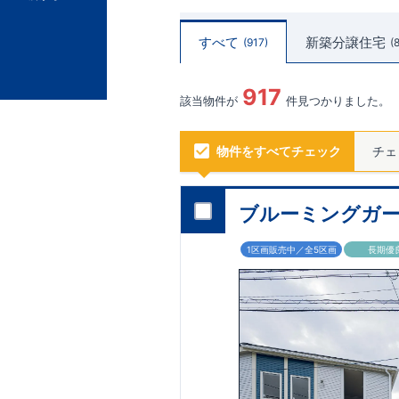
すべて
新築分譲住宅
917
917
該当物件が
件見つかりました。
物件をすべてチェック
チェ
ブルーミングガー
1区画販売中／全5区画
長期優