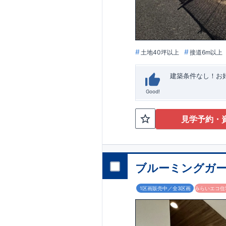
います。
■
アフ
期にわたり維持す
がございます。も
土地40坪以上
接道6m以上
建築条件なし！​
Good!
見学予約・
ブルーミングガー
1区画販売中／全3区画
みらいエコ住宅