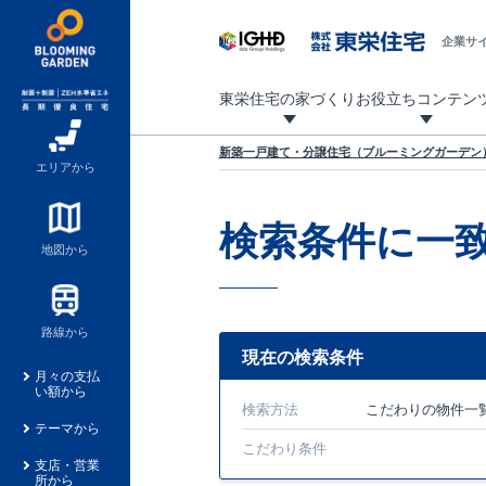
企業サ
東栄住宅の家づくり
お役立ちコンテン
地震に強い東栄住宅！ブルーミングガーデンは全棟住宅性能評価最高等級を取得！
「暮らしを豊かに」「帰ってきたくなる家」「お家時間を充実させたい」その想いから自社の設計士がお客様のニーズを反映した住み心地の良い新たな仕様を定期的にお届けしていきます。
設計から完成まで、国が定めた第三者機関が住宅性能を評価します
不動産（新築一戸建て・土地・条件付売地）購入は、各種手続きや見慣れない言葉などがたくさんあります。そんな不安もスッキリ解消！
東栄住宅に関する大切なキーワードの意味を一覧から見ることができます。
自社設計士考案の新仕様プロジェクト始動！
揺れに耐えるだけではなく、揺れ自体を低減し
ブルーミングガーデンは全棟住宅性能表示制度
家づくりのプロである業者さん、内情を知り尽くした東栄住宅の社員にも
現地見学するとメリットいっぱい！気になる物
家づくりのプロにも選ばれています
もっと暮らし快適プロジェクト
新築一戸建て・分譲住宅（ブルーミングガーデン）
エリアから
検索条件に一
地図から
路線から
現在の検索条件
月々の支払
い額から
検索方法
こだわり
の物件一
テーマから
こだわり条件
支店・営業
所から