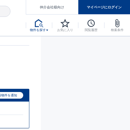
仲介会社様向け
マイページにログイン
物件を探す
お気に入り
閲覧履歴
検索条件
アした認定住宅です。
マンスには自信があります。
デザインテイストごとにサブブランドを開設し、意匠性の高い住宅を、よりわかりやすく、手の届きやすい形でご提案していきます。
東栄住宅では、お引渡し後最大10回の無料定期点検と最大60年間の品質保証を実施しています。
当サイトについて、ブルーミングガーデンシリーズに関して、東栄ホームサービス株式会社について。
デザインで、分譲住宅を変えていく。
着物件を通知