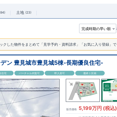
土地
894
23
ックした物件をまとめて「見学予約・資料請求」「お気に入り登録」で
デン 豊見城市豊見城5棟-長期優良住宅-
良住宅
バーチャル内覧可
即入居可
最終１区画
5,199万円 (税込
販売価格