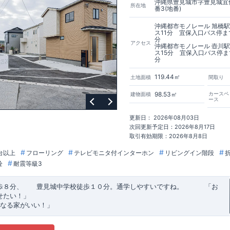
沖縄県豊見城市字豊見城宜保
所在地
番3(地番)
沖縄都市モノレール 旭橋
ス11分 宜保入口バス停ま
分
アクセス
沖縄都市モノレール 壺川
ス15分 宜保入口バス停ま
分
119.44㎡
土地面積
間取り
98.53㎡
カースペ
建物面積
ース
更新日： 2026年08月03日
次回更新予定日：2026年8月17日
取引有効期限：2026年8月8日
台以上
フローリング
テレビモニタ付インターホン
リビングイン階段
栓
耐震等級3
歩８分、 豊見城中学校徒歩１０分。通学しやすいですね。
​ ​ ​ ​
「お
せたい！」
なる家がいい！」
建売住宅もありかも！」