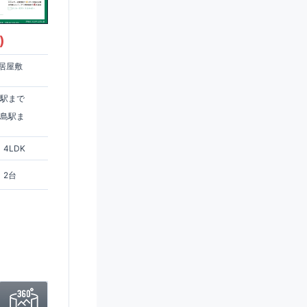
)
居屋敷
住駅まで
ヶ島駅ま
4LDK
2台