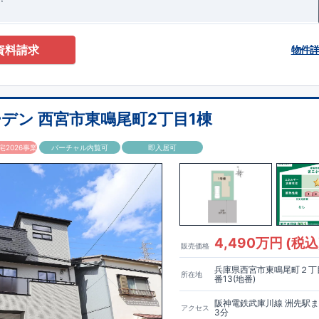
資料請求
物件
デン 西宮市東鳴尾町2丁目1棟
2026事業
バーチャル内覧可
即入居可
4,490万円 (税込
販売価格
兵庫県西宮市東鳴尾町２丁目
所在地
番13(地番)
阪神電鉄武庫川線 洲先駅
アクセス
3分