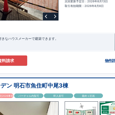
次回更新予定日：2026年8月13日
ターサポート
もっと詳しく
快適に暮らすことができる住宅の品質を長
取引有効期限：2026年8月8日
るには、定期的な点検を実施することが重要です。
最大
60
年間の保証制度
ちろん、定期点検以外でも万一不具合が発生した際は対応いたします。
お好きなハウスメーカーで建築できます。
資料請求
物件
デン 明石市魚住町中尾3棟
2026事業
バーチャル内覧可
即入居可
最終１区画