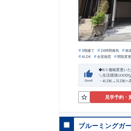
3階建て
24時間換気
南
4LDK
全室南窓
間取変
◆8/3
価格変更い
＼生活環境
GOOD
Good!
・4
LDK
→5
LDK
へ
ら行き来できる
続
・リビング全体を
見学予約・
・網戸
11万円
(
税込
↓クリックすると
2024
年グッドデ
○
フティダンパー」
消せる道」
○
第18
ブルーミングガー
エント
平日・休日ご内覧
ラ
ンス」
が
力の
ぜひお気軽にお問
1.5
倍の耐震性