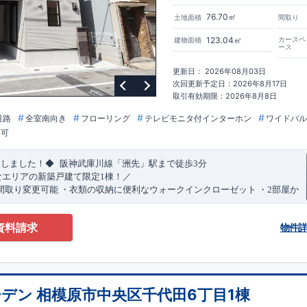
76.70㎡
土地面積
間取り
123.04㎡
カースペ
建物面積
ース
更新日： 2026年08月03日
次回更新予定日：2026年8月17日
取引有効期限：2026年8月8日
道路
全室南向き
フローリング
テレビモニタ付インターホン
ワイドバル
更可
​
​
たしました！◆
阪神武庫川線
「洲先」
駅まで
徒歩
3
分
なエリアの新築戸建て限定1棟！／
間取り変更可能
・衣類の収納に便利な
ウォークインクローゼット
・2部屋か
きバルコニー
・デザインと機能性を兼ね備えた
オープンサニタリー
irodori
​
​
見渡せる
対面キッチン
・お買い物施設（関西スーパー）
徒歩10分
(
約787ｍ
)
資料請求
物件
)
で設置可能！
（オプション）
特設ページにジャンプします↓
ザイン賞
3
プロジェクト同時受賞
・
「木造住宅用制震ダンパー/
東栄セー
・
「地盤改良工法/R-Evolve
パイル」
・
「宅地開発手法/
簡単に地図から
回キッズデザイン
賞
受賞
・
2024
年、東栄住宅の新たな空間提案
「マルチ
デン 相模原市中央区千代田6丁目1棟
可能です！
受賞いたしました！
○
耐震等級最高
等
級3
・数百年に一度の地震に耐える
​
い合わせください♪
！
・さらに繰り返しの地震に強い
西宮営業所
TEL
制震
：
0798-38-1246
ダンパー
採用で安心！
(
定休日：火・水・年末
○
BELS
・