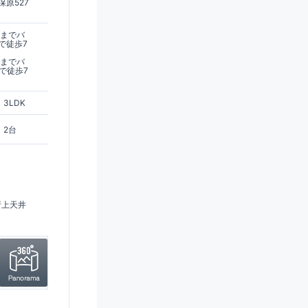
原527
駅までバ
で徒歩7
駅までバ
で徒歩7
3LDK
2台
折上天井