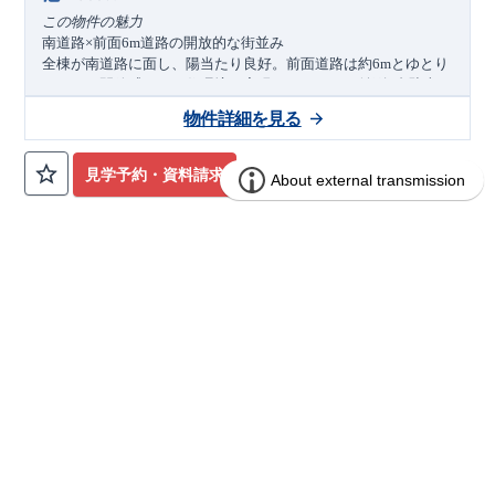
この物件の魅力
南道路
前面
道路の開放的な街並み
×
6m
全棟が南道路に面し、陽当たり良好。前面道路は約
とゆとり
6m
があり、開放感のある住環境を実現しています。並列
台駐車可
2
能なカースペースも確保されており、車中心の生活にも便利で
物件詳細を見る
す。
生活利便施設が身近に揃う快適なロケーション
スーパー「生鮮市場
」やドラッグストア、コンビニが徒歩
TOP
6
分以内に揃い、日々のお買い物に便利な環境です。公園やクリ
見学予約・資料請求
ニックも徒歩圏内にあり、子育て世帯にも嬉しい住環境が整っ
ています。
家族構成の変化に対応するフレキシブルプラン
は
帖超～
帖のゆとりある広さを確保。将来的に
LDK
17
19
4LDK
へ変更可能な可変型プランを採用し、お子さまの成長やライフ
スタイルの変化にも柔軟に対応できます。ウォークインクロー
ブルーミングガーデン上尾市仲町2丁目
分譲
ゼットや備蓄倉庫など収納も充実しています。
アクセス
住宅
3棟
宇都宮線（東北本線）・湘南新宿ライン
JR
「蓮田」
駅
徒歩
分／自転車
分（約
）
16
7
1.4km
3区画販売中／全3区画
みらいエコ住宅2026事業
ZEH住宅
ロケーション
・南小学校（徒歩
分）
6
・南保育園（徒歩７分）
・生鮮市場
蓮田山ノ内店（徒歩
分）
TOP
6
・スギドラッグ蓮田山ノ内店（徒歩
分）
5
・南田児童公園（徒歩
分）
1