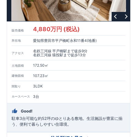
4,880万円 (税込)
販売価格
愛知県豊田市平戸橋町永和11番4(地番)
所在地
名鉄三河線 平戸橋駅まで徒歩9分
アクセス
名鉄三河線 猿投駅まで徒歩13分
172.50㎡
土地面積
107.23㎡
建物面積
3LDK
間取り
3台
カースペース
Good!
駐車3台可能な約52坪のゆとりある敷地。生活施設が豊富に揃
う、便利で暮らしやすい住環境。