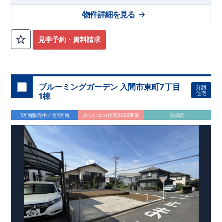
グストアも徒歩圏内にあり、利便性に優れたロケーションで
物件詳細を見る
す。
角地
カースペース
台の開放的な住まい
×
2
南西側約
公道、北東側約
公道に面した角地立地。陽当
4.0m
5.2m
たりと風通しに恵まれ、
台分のカースペースを確保したゆとり
2
見学予約・資料請求
ある住まいです
収納豊富で暮らしやすい間取り
ヶ所のウォークインクローゼットをはじめ、収納スペースを豊
4
富に確保。ワイドバルコニーや室内物干しも備え、日々の家事
をサポートします。さらに将来的に
へ変更可能なフレキシ
4LDK
ブルーミングガーデン 入間市東町7丁目
分譲
ブルプランを採用しています。
アクセス
住宅
1棟
・埼玉高速鉄道
「新井宿」
駅
バス
分 バス停「地蔵橋」徒歩
9
4
分
1区画販売中／全1区画
みらいエコ住宅2026事業
完成前
・
「川口」
駅
バス
９分／バス停「上根橋」徒歩
分
JR
1
3
ロケーション
・根岸小学校（徒歩
分）
6
・しいのみ保育園（徒歩
分）
8
・イオンモール川口（徒歩
分）
10
・ドラッグセイムス前川
丁目店（徒歩
分）
2
7
・上青木公園（徒歩
分）
9
・ファミリーマート川口神根店（徒歩
分）
​ ​ ​
東栄住宅ブルーミ
4
ングガーデンのこだわりの家づくり
全棟自社一貫体制
もっと詳しく
◇誰が、何をしたか。が明確だからこそ、お客様の安心に繋が