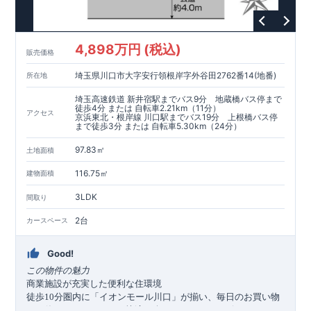
4,898万円 (税込)
販売価格
埼玉県川口市大字安行領根岸字外谷田2762番14(地番)
所在地
埼玉高速鉄道 新井宿駅までバス9分 地蔵橋バス停まで
徒歩4分 または 自転車2.21km（11分）
アクセス
京浜東北・根岸線 川口駅までバス19分 上根橋バス停
まで徒歩3分 または 自転車5.30km（24分）
97.83㎡
土地面積
116.75㎡
建物面積
3LDK
間取り
2台
カースペース
Good!
この物件の魅力
商業施設が充実した便利な住環境
徒歩
分圏内に「イオンモール川口」が揃い、毎日のお買い物
10
から休日のレジャーまで快適に楽しめます。コンビニやドラッ