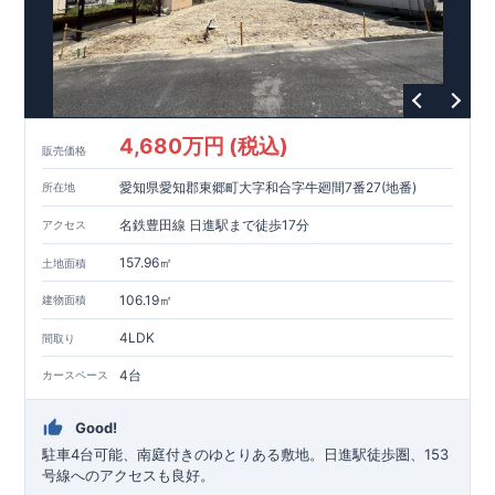
全棟自社一貫体制
もっと詳しく
◇誰が、何をしたか。が明確だからこそ、お客様の安心に繋が
ります。
◇設計、施工、営業が互いに協力しあい、最良のプランを提供
いたします。
◇不要な中間マージンを抑えることで、コストダウンに努めて
4,680万円 (税込)
います。
販売価格
耐震等級
3
取得
もっと詳しく
愛知県愛知郡東郷町大字和合字牛廻間7番27(地番)
所在地
◇国が定めた耐震等級で最高の
3
を取得建築基準法で定められ
た、｢数百年に一度発生する地震に対して、倒壊、崩壊しな
名鉄豊田線 日進駅まで徒歩17分
アクセス
い。｣という基準から、さらに
1.5
倍の耐震力を達成していま
す。
安心の長期優良住宅！
もっと詳しく
157.96㎡
土地面積
◇東栄住宅は、全
7
つの技術基準のうち、
4
つの最高等級を取得
◇
長期優良住宅
とは、｢良い家を作って、きちんと手入れをし
106.19㎡
建物面積
て、長く大切に使う｣ことを目的とした認定制度。住宅ローン減
4LDK
間取り
税、固定資産税などの税制優遇を受けられるだけでなく、中古
市場でも、長期優良住宅が有利に働きます。
住宅性能評価ダブル取得！
もっと詳しく
4台
カースペース
◇
設計住宅性能評価
：建物設計段階で、国が認めた第三機関が
評価しております。
◇
建設住宅性能評価
：評価を受けた図面通りに施工されている
Good!
か、建設までに計
4
回チェックが行われます。図面や書類上だ
駐車4台可能、南庭付きのゆとりある敷地。日進駅徒歩圏、153
けでなく、「現場の施工状況」を検査した上で、品質を保証し
号線へのアクセスも良好。
ております
アフターサポート
もっと詳しく