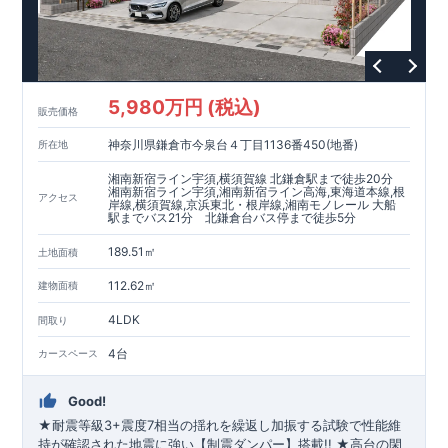
全棟自社一貫体制
もっと詳しく
◇誰が、何をしたか。が明確だからこそ、お客様の安心に繋が
ります。
◇設計、施工、営業が互いに協力しあい、最良のプランを提供
5,980万円 (税込)
いたします。
販売価格
◇不要な中間マージンを抑えることで、コストダウンに努めて
神奈川県鎌倉市今泉台４丁目1136番450(地番)
所在地
います。
耐震等級
3
取得
もっと詳しく
湘南新宿ライン宇須,横須賀線 北鎌倉駅まで徒歩20分
◇国が定めた耐震等級で最高の
3
を取得建築基準法で定められ
湘南新宿ライン宇須,湘南新宿ライン高海,東海道本線,根
アクセス
岸線,横須賀線,京浜東北・根岸線,湘南モノレール 大船
た、｢数百年に一度発生する地震に対して、倒壊、崩壊しな
駅までバス21分 北鎌倉台バス停まで徒歩5分
い。｣という基準から、さらに
1.5
倍の耐震力を達成していま
す。
安心の長期優良住宅！
もっと詳しく
189.51㎡
土地面積
◇東栄住宅は、全
7
つの技術基準のうち、
4
つの最高等級を取得
◇
長期優良住宅
とは、｢良い家を作って、きちんと手入れをし
112.62㎡
建物面積
て、長く大切に使う｣ことを目的とした認定制度。住宅ローン減
4LDK
税、固定資産税などの税制優遇を受けられるだけでなく、中古
間取り
市場でも、長期優良住宅が有利に働きます。
住宅性能評価ダブル取得！
もっと詳しく
4台
カースペース
◇
設計住宅性能評価
：建物設計段階で、国が認めた第三機関が
評価しております。
◇
建設住宅性能評価
：評価を受けた図面通りに施工されている
Good!
か、建設までに計
4
回チェックが行われます。図面や書類上だ
★耐震等級3+震度7相当の揺れを繰返し加振する試験で性能維
けでなく、「現場の施工状況」を検査した上で、品質を保証し
持が確認された地震に強い【制震ダンパー】搭載!! ★高台の閑