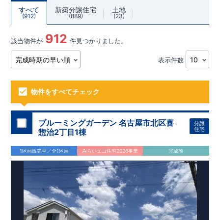
すべて
新築分譲住宅
土地
912
889
23
912
該当物件が
件見つかりました。
表示件数
物件をすべてチェック
ブルーミングガーデン 名古屋市北区喜
分譲
住宅
惣治2丁目1棟
1区画販売中／全1区画
みらいエコ住宅2026事業
完成前