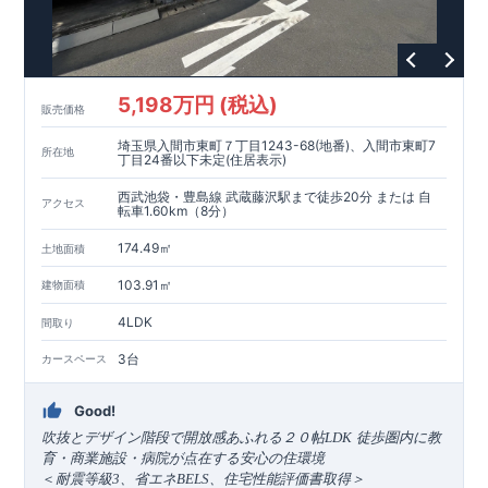
ります。
◇設計、施工、営業が互いに協力しあい、最良のプランを提供
いたします。
◇不要な中間マージンを抑えることで、コストダウンに努めて
います。
5,198万円 (税込)
耐震等級
3
取得
もっと詳しく
販売価格
◇国が定めた耐震等級で最高の
3
を取得建築基準法で定められ
埼玉県入間市東町７丁目1243-68(地番)、入間市東町7
た、｢数百年に一度発生する地震に対して、倒壊、崩壊しな
所在地
丁目24番以下未定(住居表示)
い。｣という基準から、さらに
1.5
倍の耐震力を達成していま
す。
安心の長期優良住宅！
もっと詳しく
西武池袋・豊島線 武蔵藤沢駅まで徒歩20分 または 自
アクセス
転車1.60km（8分）
◇東栄住宅は、全
7
つの技術基準のうち、
4
つの最高等級を取得
◇
長期優良住宅
とは、｢良い家を作って、きちんと手入れをし
174.49㎡
土地面積
て、長く大切に使う｣ことを目的とした認定制度。住宅ローン減
税、固定資産税などの税制優遇を受けられるだけでなく、中古
103.91㎡
建物面積
市場でも、長期優良住宅が有利に働きます。
住宅性能評価ダブル取得！
もっと詳しく
◇
設計住宅性能評価
：建物設計段階で、国が認めた第三機関が
4LDK
間取り
評価しております。
◇
建設住宅性能評価
：評価を受けた図面通りに施工されている
3台
カースペース
か、建設までに計
4
回チェックが行われます。図面や書類上だ
けでなく、「現場の施工状況」を検査した上で、品質を保証し
Good!
ております
アフターサポート
もっと詳しく
​
吹抜とデザイン階段で開放感あふれる２０帖LDK
徒歩圏内に教
◇
最大
60
年間の品質保証
、お引渡し後
最大
10
回の無料定期点検
育・商業施設・病院が点在する安心の住環境
を実施
＜
耐震等級
3
、省エネ
BELS
、住宅性能評価書取得
＞
◇お引渡しからが本当のお付き合いだと考え、アフターサービ