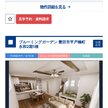
◇
最大
60
年間の品質保証
、お引渡し後
最大
10
回の無料定期点検
物件詳細を見る
を実施
◇お引渡しからが本当のお付き合いだと考え、アフターサービ
スを外部の業者に委託せず、東栄住宅グループ「東栄ホームサ
見学予約・資料請求
ービス株式会社」にて責任をもって対応いたします。
住まいの工夫をショート動画でご紹介中
■
ここをクリック
気になる！見たい！話を聞きたい！！
ぜひ一度ご相談ください！ 「少し見てみたい」「話だけ聞いて
ブルーミングガーデン 豊田市平戸橋町
分譲
みたい」といった段階でも大歓迎です。 お子さま連れでのご見
住宅
永和2期1棟
学はもちろん、資金計画や住宅ローンについてのご相談も丁寧
大宮営業所までお気軽にどうぞ。
に対応いたします。 ​
1区画販売中／全1区画
みらいエコ住宅2026事業
完成前
【
TEL
：
0120-0038-63
】
受付時間：
9:30
～
18:30
※火曜・水曜定休