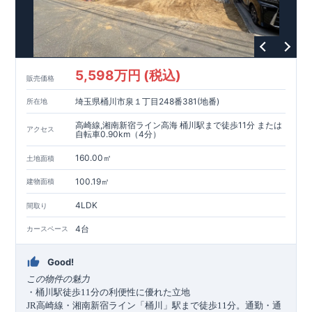
5,598万円 (税込)
販売価格
埼玉県桶川市泉１丁目248番381(地番)
所在地
高崎線,湘南新宿ライン高海 桶川駅まで徒歩11分 または
アクセス
自転車0.90km（4分）
160.00㎡
土地面積
100.19㎡
建物面積
4LDK
間取り
4台
カースペース
Good!
この物件の魅力
・桶川駅徒歩
分の利便性に優れた立地
11
高崎線・湘南新宿ライン「桶川」駅まで徒歩
分。通勤・通
JR
11