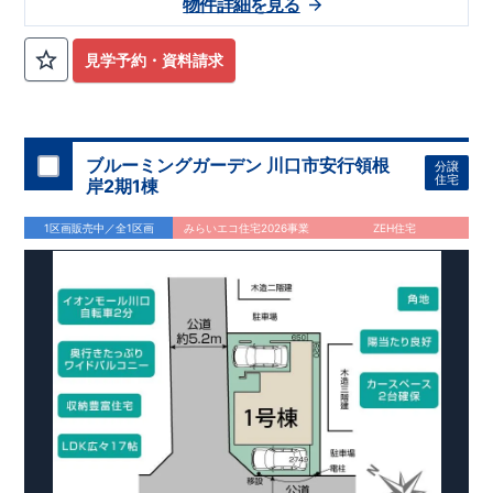
物件詳細を見る
見学予約・資料請求
ブルーミングガーデン 川口市安行領根
分譲
住宅
岸2期1棟
1区画販売中／全1区画
みらいエコ住宅2026事業
ZEH住宅