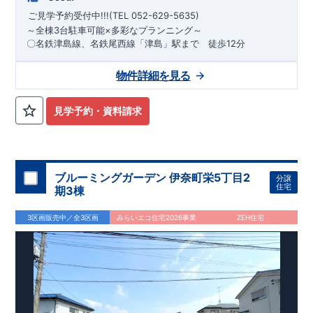
ご見学予約受付中!!!(TEL 052-629-5635)
～
​全棟3台駐車可能×多彩なプランニング
～
〇名鉄津島線、名鉄尾西線
「津島」駅まで
徒歩12分
*
物件のおすすめポイント*
１号棟 3（４）LDK＋カースペース
物件詳細を見る
ライフスタイルの変化に合わせて使い分けができる
広々洋
３台
室
​ アウトドア用品やベビーカーなどが収納できる
玄関土間収
納
*
周辺環境*
​
​ゆとりある玄関ポーチ​
南小学校(徒歩約9分)
で、荷物の持ち運びや雨の日の出入
​
天王中学校(徒歩約13分)
三和
見学予約・資料請求
りもスムーズに ​ ​ ​
第１保育園(徒歩約15分)
​
つしま幼稚園(徒歩約5分)
​ ​ お子
２号棟 ４LDK＋WIC＋カースペース3台
様の遊び場や客間として利用できる
ローソン津島永楽町店(徒歩約7分)
フィール津島店(徒歩約14分)
１階
和室
​ 衣類やバッグ、
季節の家電まですっきり収納できる大容量の
コスモス津島本町店(徒歩約5分)
津島セントラルクリニック(徒
ウォークインクロ
ーゼット
歩約5分)
​ キッチン横には食器や調理器具等を収納できる
天王川公園(徒歩約2分)
東栄住宅の家づくりへのこだ
可動
棚付き収納
わり
■『長期優良住宅』取得!
を設置◎ ​ ​3
(
←詳しくはクリック!)
ブルーミングガーデン 伊奈町栄5丁目2
号棟 3LDK＋2WIC＋マルチスキップ＋カ
・
住宅性
分譲
住宅
​ ​ キッズスペース、書斎、趣味、家事など、家族
期3棟
ースペース3台
能表示制度4分野6項目で最高等級を取得。
・住宅ローン減税、
のライフスタイルに合わせて自由に使える
マルチスキップ
​ 衣
固定資産税などの税制優遇を受けられます。
・中古市場でも、
類やバッグ、季節の家電まですっきり収納できる大容量の
■住宅性能評価ダブル取得!
ウォ
長期優良住宅が有利に働きます。
3区画販売中／全3区画
みらいエコ住宅2026事業
ZEH住宅
ークインクローゼット
(
←詳しくはクリック!)
​ 広いだけじゃない“心地いい“が標準装
・『設計』住宅性能評価‥‥建物設計段
備。
21帖リビング
が、日常を贅沢に包み込む
階で、国が認めた第三者機関が評価しております。
・『建設』
住宅性能評価‥‥評価を受けた図面通りに施工されているか、
建設までに計4回チェックが行われます。
・図面や書類上だけ
でなく、「現場の施工状況」を検査した上で、品質を保証して
おります。
!
現地案内予約受付中!
・現地ご見学予約受付中◎ 平
日やお仕事終わりのご案内も可能です! ・ホームページに載って