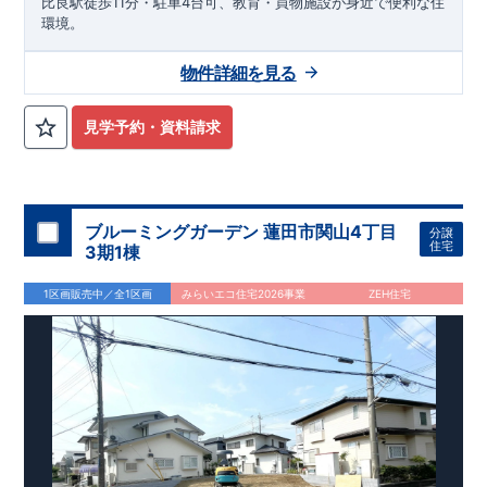
比良駅徒歩11分・駐車4台可、教育・買物施設が身近で便利な住
環境。
物件詳細を見る
見学予約・資料請求
ブルーミングガーデン 蓮田市関山4丁目
分譲
住宅
3期1棟
1区画販売中／全1区画
みらいエコ住宅2026事業
ZEH住宅