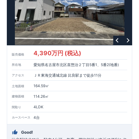
4,390万円 (税込)
販売価格
愛知県名古屋市北区喜惣治２丁目5番1、5番2(地番)
所在地
ＪＲ東海交通城北線 比良駅まで徒歩11分
アクセス
164.59㎡
土地面積
114.26㎡
建物面積
4LDK
間取り
4台
カースペース
Good!