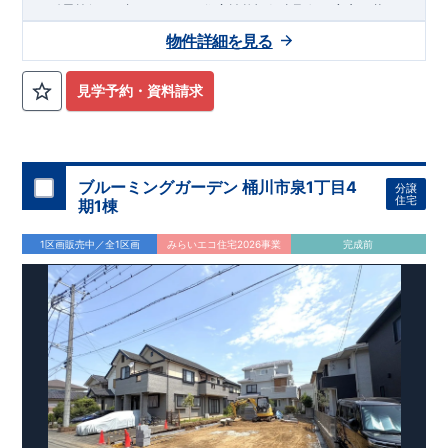
●耐震等級
3
、省エネ
BELS
、住宅性能評価書取得の安心な暮らし
スを外部の業者に委託せず、東栄住宅グループ「東栄ホームサ
​
■建物11月完成予定
！
■販売価格
5
,198
万
ービス株式会社」にて責任をもって対応いたします。
物件詳細を見る
円
住まいの工夫をショート動画でご紹介中
■
ここをクリック
【アクセス】
西武池袋線
■お問い合わせ先■
「武蔵藤沢」駅ま
東栄住宅所沢営業所
で
徒歩20
分 自転車8分(約1600ｍ)
気になる！見たい！話を聞きたい！！
見学予約・資料請求
04-2903-6262
【周辺環境】
ぜひ一度ご相談ください！ 「少し見てみたい」「話だけ聞いて
定休日：火･水 営業時間 9：30～18：30
​
藤沢北小学校 約520
m
(
徒歩7分
)
藤沢中学校 約
みたい」といった段階でも大歓迎です。 お子さま連れでのご見
180
m
(
徒歩3
分
)
スーパーアルプス入間下藤沢店
約660
m(
徒歩
学はもちろん、資金計画や住宅ローンについてのご相談も丁寧
7
分）
イオンスタイル入間店 約760ｍ（徒歩10分）
大宮営業所までお気軽にどうぞ。
に対応いたします。 ​
【この物件のおすすめPOINT】
【
TEL
：
0120-0038-63
】
ブルーミングガーデン 桶川市泉1丁目4
分譲
受付時間：
9:30
～
18:30
​
◆
-
住みやすさ重視の設計・設備
-
駐車スペースは3台分（※車種
住宅
期1棟
※火曜・水曜定休
◆
による）確保◎
太陽光設備搭載！初期費用０円でご利用いた
◆
だけます（詳細はお問合せください）
リビング隣接の畳コー
1区画販売中／全1区画
みらいエコ住宅2026事業
完成前
◆
ナーは来客対応からくつろぎスペースまで用途多彩
作業中も
家族のコミュニケーションが途切れないフルオープンキッチン
を採用