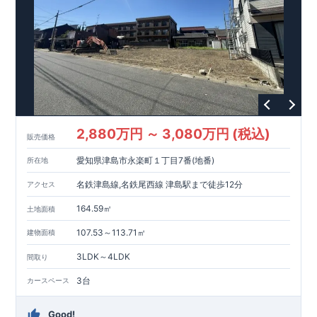
化しています。
​ 【
安心・充実のア
手の届きやすい形でご提案していきます。
フターサポート
GOOD DESIGN AWARD2024
】 ​
・東栄住宅では、お引渡し後
東栄住宅​
最大10回の無料
は、この度
2024年度
定期点検
と、
6
0年間の品質保証
を実施。お引渡しからが本当の
グッドデザイン賞
を3プロジェクト同時受賞いたしました。
お付き合いだと考え、アフターサービスを外部の業者に委託せ
↓ クリックすると詳細ページが表示されます
ず、東栄住宅グループ「東栄ホームサービス株式会社」にて責
木造住宅用制震ダンパー / 東栄セーフティダンパー
任をもって対応いたします。
地盤改良工法 / R-Evolve パイル
​
宅地開発手法 / 簡単に地図から消せる道
スマートフォンで見やすい特設サイトはこちら
https://www.e-blooming.com/bukken/51275031/
2,880万円 ～ 3,080万円 (税込)
販売価格
愛知県津島市永楽町１丁目7番(地番)
所在地
名鉄津島線,名鉄尾西線 津島駅まで徒歩12分
アクセス
164.59㎡
土地面積
107.53～113.71㎡
建物面積
3LDK～4LDK
間取り
3台
カースペース
Good!