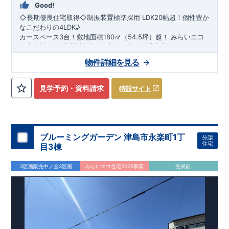
Good!
◇お引渡しからが本当のお付き合いだと考え、アフターサービ
◇長期優良住宅取得◇制振装置標準採用
LDK20帖超！個性豊か
スを外部の業者に委託せず、東栄住宅グループ「東栄ホームサ
なこだわりの
4LDK♪
ービス株式会社」にて責任をもって対応いたします。
カースペース3台！敷地面積180㎡（54.5坪）超！
​
みらいエコ
■
当社こだわりの空間アイディアをショート動画でご紹介して
住宅支援2026事業対象物件
​​
​◇この物件の魅力◇
います。
ここをクリック
​
​●個性豊かで
収納豊富な広々
4LDK
♪リビング
20帖超
●
前面道路
気になる！見たい！話を聞きたい！！
物件詳細を見る
は
6m公道
で第三者の車通りがなくゆったり安全に駐車できま
大宮営業所へまずはお気軽にお電話ください♪
す。
●
自然光が心地よく注ぎ込む
南向き
間取り
​​●
全居室
収納
付
お電話なら素早くご相談等の日程調整が可能です
き♪個性豊かなこだわりの間取り
●
車庫土間3台分
！庭南向き♪
​
【
TEL
：
0120-0038-63
】 （
9:30
～
18:30
火曜、水曜休み）
見学予約・資料請求
特設サイト
●
​
こだわりの家づくり
折り上げ天井
や
ポップアップ天井
​ ​
​↓ クリックすると詳細ページが表示さ
採用で広々とした空間を演
出
れます
●
浴室暖房換気乾燥機
【
長期優良住宅
】
、
・​
食洗器
長期優良住宅とは、｢良い家を作っ
付きシステムキッチン採用！
●大山小学校・大玉中学校に通学可能
て、きちんと手入れをして、長く大切に使う｣ことを目的とした
認定制度で、
​
【​
住宅性能評価ダブル取得
国が定めた7つの基準を満たした住宅が長期優良住
】
​
・設計住宅性能評価：建物設計
宅として認定されます。
段階で、国が認めた第三者機関が評価しています。
​・
長期優良住宅の認定を受けること
​
・建設住宅
ブルーミングガーデン 津島市永楽町1丁
分譲
で、
性能評価：評価を受けた図面通りに施工されているか、建設ま
住宅ローンの金利優遇
、
税金面の優遇
が得られるなどの、
住宅
目3棟
金銭的なメリットが大きいのも魅力です。
でに、計4回のチェックが行われます。 図面や書類上だけでな
【​
地震に強い家づくり（地盤編）
】
【​
地震に強い家づくり（建
​
​【
全棟自社一貫体
制
く、現場の施工状況を検査した上で、品質を保証しています。
物編）
】
​
​・誰が、何をしたか。が明確だからこそ、お客様の安心に
】
​【
地震に強い家づくり（制震セーフティーダンパ
3区画販売中／全3区画
みらいエコ住宅2026事業
完成前
繋がります。
ー）
】
​
・東栄住宅の建物は、国が定めた
​
・設計、施工、営業が互いに協力しあい、最良の
耐震等級で最高の3
を
プランを提供いたします。
取得。建築基準法で定められた、｢数百年に一度発生する地震に
​
ブルーミングガーデンが選ばれる理由
​
・不要な中間マージンを抑えること
​
​↓ クリックすると詳
で、コストダウンに努めています。
対して、倒壊、崩壊しない。｣という基準から、さらに
細ページが表示されます
【
​住みたい家を実現化
】
​・
折り上げ
1.5倍の
耐震力
天井
、
を達成しています。
土間収納
など、暮らしを豊かにするさまざまな空間アイ
​
デア。作り手である私たち自身が一人の生活者としての視点を
【
​外観デザインへのこだわり
】
・デザインテイストごとにサブ
大切に、
「こんな家に住みたい」というイメージを次々と具現
ブランドを開設し、
意匠性の高い住宅を、よりわかりやすく、