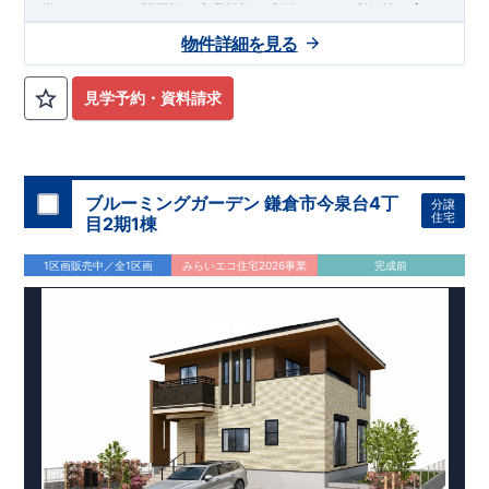
学はもちろん、駅周辺の商業施設も利用しやすい利便性の高い
住環境です。
物件詳細を見る
・敷地
坪超
並列
台駐車可能のゆとり
51
×
4
敷地面積
㎡（約
坪）の広々とした敷地を確保。並列
台
169.00
51
4
見学予約・資料請求
駐車可能なカースペースを備えており、複数台所有のご家庭や
来客時にも便利です。南西道路に面し、陽当たりにも恵まれて
います。
・家族の成長に寄り添う可変型プラン
から
へ変更可能なフレキシブルルームを採用。折上
4LDK
5LDK
ブルーミングガーデン 鎌倉市今泉台4丁
分譲
天井やポップアップ天井、ワイドバルコニー、室内物干しな
住宅
目2期1棟
ど、快適な暮らしを支える設備も充実しています。
1区画販売中／全1区画
みらいエコ住宅2026事業
完成前
アクセス
高崎線・湘南新宿ライン
JR
「桶川」
駅
徒歩
分／自転車
分（約
）
11
4
0.9km
ロケーション
・桶川中学校（徒歩
分）
4
・桶川ときわこども園（徒歩
分）
5
・セブンイレブン桶川泉
丁目店（徒歩
分）
1
3
・ウエルシア桶川泉店（徒歩
分）
4
・駅西口公園（徒歩
分）
8
東栄住宅ブルーミングガーデンのこだわりの家づくり