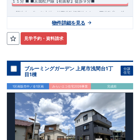
１１分 ■
​■京成松戸線【初富駅】徒歩９分■
・駅徒歩９分の好立地＆前面道路幅員約6.3ｍの
西
道路◎
​​​・洗
濯乾燥機（
乾太くん
）付きなので、日頃のお洗濯が
ラクになり
物件詳細を見る
ます♪
・デザイン性、機能性がワンランク上の
ペニンシュラキ
ッチン
◆
周辺環境
を採用！！
◆
・
１Ｆトイレはタンクレスタイプ
＆
おしゃれ
な手洗い器付き♪
【教育施設】
◎ 五本松小学校 約419m(徒歩約6分) ◎ 鎌ヶ谷中
・おしゃれでスタイリッシュな
洗面化粧台
​
見学予約・資料請求
学校 約783m(徒歩約10分)
【買物施設】
◎マルエイ新鎌ヶ谷店
約376m(徒歩約5分) ◎ イオン鎌ヶ谷店 約404m(徒歩約6分)
住宅性能評価 W取得(設計・建設)
■第三者機関が設計・建物検査(全四回)を実施 ■税制優遇あり
ブルーミングガーデン 上尾市浅間台1丁
分譲
4分野6項目で最高等級を取得!
住宅
目1棟
□ 構造の安定 (耐風等級2・耐震等級3) □ 劣化の軽減 (劣化対
策等級3) □ 維持管理への配慮 (維持管理対策等級3) □ 空気環
1区画販売中／全1区画
みらいエコ住宅2026事業
完成前
境 (ホルムアルデヒド発散等級3)
快適に長く住める住宅
【長期優良住宅】
■国の定める7つの技術基準をクリア ■税制
優遇あり
【東栄セーフティーダンパー標準装備】
■制震ダンパ
ーで振れ幅を大幅に低減、繰り返す地震に強い『耐震+制震』
■メンテナンスフリー
現地案内予約受付中
詳細やご見学など、お気軽にお問合せ下さ
い♪ 東栄住宅 千葉営業所 TEL:0120-57-1081
スマートフォンで見やすい特設サイトはこちら
https://www.e-blooming.com/bukken/09075028/