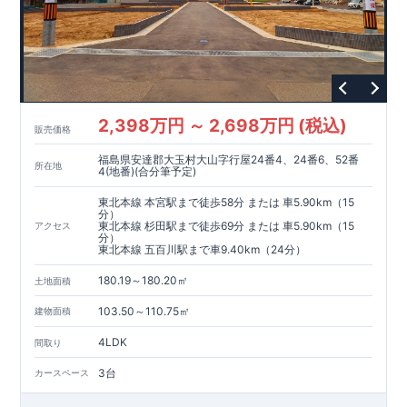
◇誰が、何をしたか。が明確だからこそ、お客様の安心に繋が
ります。
◇設計、施工、営業が互いに協力しあい、最良のプランを提供
いたします。
◇不要な中間マージンを抑えることで、コストダウンに努めて
います。
耐震等級
3
取得
もっと詳しく
2,398万円 ～ 2,698万円 (税込)
◇国が定めた耐震等級で最高の
3
を取得建築基準法で定められ
販売価格
た、｢数百年に一度発生する地震に対して、倒壊、崩壊しな
福島県安達郡大玉村大山字行屋24番4、24番6、52番
い。｣という基準から、さらに
1.5
倍の耐震力を達成していま
所在地
4(地番)(合分筆予定)
す。
安心の長期優良住宅！
もっと詳しく
◇東栄住宅は、全
7
つの技術基準のうち、
4
つの最高等級を取得
東北本線 本宮駅まで徒歩58分 または 車5.90km（15
分）
◇
長期優良住宅
とは、｢良い家を作って、きちんと手入れをし
東北本線 杉田駅まで徒歩69分 または 車5.90km（15
アクセス
て、長く大切に使う｣ことを目的とした認定制度。住宅ローン減
分）
東北本線 五百川駅まで車9.40km（24分）
税、固定資産税などの税制優遇を受けられるだけでなく、中古
市場でも、長期優良住宅が有利に働きます。
住宅性能評価ダブル取得！
もっと詳しく
180.19～180.20㎡
土地面積
◇
設計住宅性能評価
：建物設計段階で、国が認めた第三機関が
評価しております。
103.50～110.75㎡
建物面積
◇
建設住宅性能評価
：評価を受けた図面通りに施工されている
か、建設までに計
4
回チェックが行われます。図面や書類上だ
4LDK
間取り
けでなく、「現場の施工状況」を検査した上で、品質を保証し
ております
アフターサポート
もっと詳しく
3台
カースペース
◇
最大
60
年間の品質保証
、お引渡し後
最大
10
回の無料定期点検
を実施