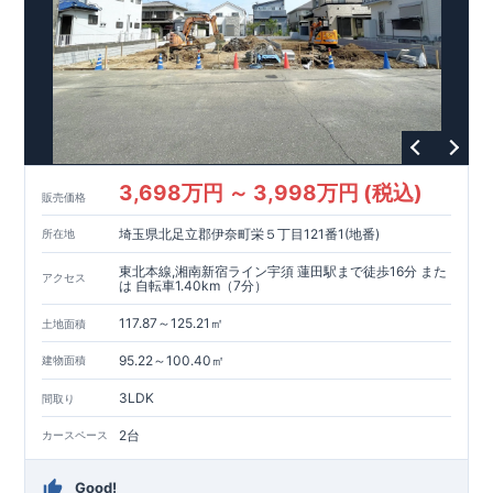
いない詳しい内容や、資金計画のご相談、ご質問等がございま
052-629-5635
したらお気軽にご連絡下さい。 TEL
東栄住宅
名古屋営業所
3,698万円 ～ 3,998万円 (税込)
販売価格
埼玉県北足立郡伊奈町栄５丁目121番1(地番)
所在地
東北本線,湘南新宿ライン宇須 蓮田駅まで徒歩16分 また
アクセス
は 自転車1.40km（7分）
117.87～125.21㎡
土地面積
95.22～100.40㎡
建物面積
3LDK
間取り
2台
カースペース
Good!