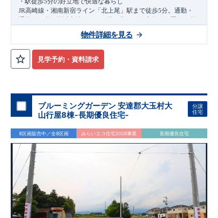
・駅徒歩
分の好立地で快適な暮らし
5
高崎線・湘南新宿ライン「北上尾」駅まで徒歩
分。通勤・
JR
5
通学に便利な駅近立地ながら、落ち着いた住宅街に位置し、利
便性と住環境を兼ね備えています。
物件詳細を見る
・買い物施設や教育施設が身近に揃う住環境
スーパー「ベルク上尾春日店」徒歩
分、コンビニ徒歩
分、保
6
3
育園徒歩
分など、生活利便施設が充実。公園や医療施設も徒歩
2
見学予約・資料請求
圏内に揃い、子育て世帯にも安心のロケーションです。
・ワンランク上の設備とデザイン住宅
ペニンシュラキッチンやフロントオープン食洗機、オープンサ
ニタリー「
」、ガス乾燥機「乾太くん」、太陽光パネル
irodori
を標準装備。折上天井やポップアップ天井、間接照明付きグラ
ブルーミングガーデン 安達郡大玉村大
分譲
ビオエッジなど、デザイン性と快適性を追求した住まいです。
アクセス
住宅
山行屋8棟-長期優良住宅-
高崎線・湘南新宿ライン
JR
「北上尾」
駅
徒歩
分（約
）
5
400m
8区画販売中／全8区画
みらいエコ住宅2026事業
長期優良住宅
ロケーション
保育園ア・クレイシュ（徒歩
分）
2
花園幼稚園（徒歩
分）
7
セブンイレブン上尾中妻
丁目店（徒歩
分）
1
3
ベルク上尾春日店（徒歩
分）
6
浅間台第二公園（徒歩
分）
5
​ ​ ​
東栄住宅ブルーミングガーデンのこだわりの家づくり
全棟自社一貫体制
もっと詳しく