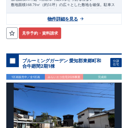
敷地面積
㎡（約
坪）の広々とした敷地を確保。駐車ス
168.79
51
ペースは
台分（うち小型車
台）を備え、来客時や複数台所有
3
1
のご家庭にも安心です。さらにお庭スペースもあり、ガーデニ
物件詳細を見る
ングやお子さまの遊び場としても活用できます。
角地ならではの開放感と陽当たり
開放感のある角地に位置し、陽当たり・通風ともに良好。前面
見学予約・資料請求
道路はゆとりある約
公道で、お車の出し入れもスムーズに行
6m
えます。
家族構成の変化に対応できる可変型プラン
4LDK
から
へ変更可能なフレキシブルプランを採用。土間
5LDK
ブルーミングガーデン 愛知郡東郷町和
分譲
収納やワイドバルコニー、室内物干しなど、日々の暮らしを快
住宅
合牛廻間2期1棟
適にする設備も充実しています。
アクセス
1区画販売中／全1区画
みらいエコ住宅2026事業
完成前
宇都宮線（東北本線）湘南新宿ライン
JR
「蓮田」
駅
徒歩
分／自転車７分（約
ｋ
）
20
1.8
m
ロケーション
・蓮田中央小学校（徒歩
分）
9
・蓮田幼稚園（徒歩
分）
10
・マルエツ椿山店（徒歩
分）
9
・ニューヤマザキデイリーストア
ティアラ蓮田（徒歩
分）
3
・せいよう北公園（徒歩
分）
​ ​
東栄住宅ブルーミングガーデン
1
のこだわりの家づくり