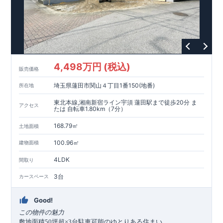
4,498万円 (税込)
販売価格
埼玉県蓮田市関山４丁目1番150(地番)
所在地
東北本線,湘南新宿ライン宇須 蓮田駅まで徒歩20分 ま
アクセス
たは 自転車1.80km（7分）
168.79㎡
土地面積
100.96㎡
建物面積
4LDK
間取り
3台
カースペース
Good!
この物件の魅力
敷地面積
坪超
台駐車可能のゆとりある住まい
50
×3