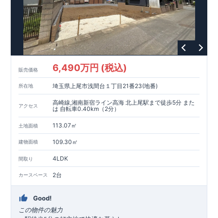
6,490万円 (税込)
販売価格
埼玉県上尾市浅間台１丁目21番23(地番)
所在地
高崎線,湘南新宿ライン高海 北上尾駅まで徒歩5分 また
アクセス
は 自転車0.40km（2分）
113.07㎡
土地面積
109.30㎡
建物面積
4LDK
間取り
2台
カースペース
Good!
この物件の魅力