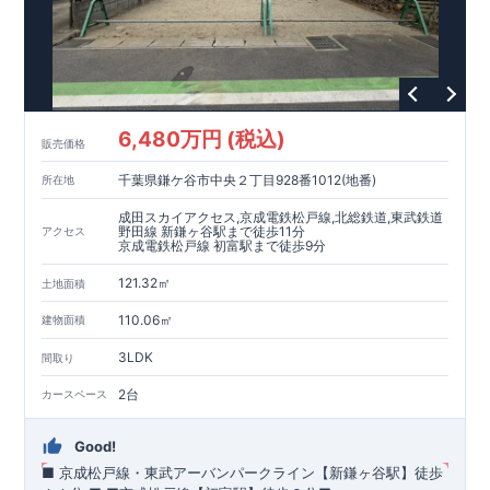
6,480万円 (税込)
販売価格
千葉県鎌ケ谷市中央２丁目928番1012(地番)
所在地
成田スカイアクセス,京成電鉄松戸線,北総鉄道,東武鉄道
野田線 新鎌ヶ谷駅まで徒歩11分
アクセス
京成電鉄松戸線 初富駅まで徒歩9分
121.32㎡
土地面積
110.06㎡
建物面積
3LDK
間取り
2台
カースペース
Good!
■ 京成松戸線・東武アーバンパークライン【新鎌ヶ谷駅】
徒歩