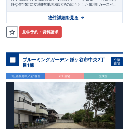
ております
アフターサポート
もっと詳しく
静な住宅街に立地!!敷地面積57坪の広々とした敷地!!カースペー
◇
最大
60
年間の品質保証
、お引渡し後
最大
10
回の無料定期点検
ス並列4台!! ★19帖のLDKとダイニング上部吹抜により開放的な
を実施
空間を演出!!スタイリッシュなペニンシュラキッチンは一見の
物件詳細を見る
◇お引渡しからが本当のお付き合いだと考え、アフターサービ
価値有り!! ★乾太くん（ガス乾燥機）・タンクレストイレ・フ
スを外部の業者に委託せず、東栄住宅グループ「東栄ホームサ
ロントオープン型食洗機標準採用!!
ービス株式会社」にて責任をもって対応いたします。
見学予約・資料請求
住まいの工夫をショート動画でご紹介中
■
ここをクリック
気になる！見たい！話を聞きたい！！
ぜひ一度ご相談ください！ 「少し見てみたい」「話だけ聞いて
みたい」といった段階でも大歓迎です。 お子さま連れでのご見
ブルーミングガーデン 鎌ケ谷市中央2丁
分譲
学はもちろん、資金計画や住宅ローンについてのご相談も丁寧
住宅
目1棟
大宮営業所までお気軽にどうぞ。
に対応いたします。 ​
【
TEL
：
0120-0038-63
】
受付時間：
9:30
～
18:30
1区画販売中／全1区画
ZEH住宅
完成前
※火曜・水曜定休